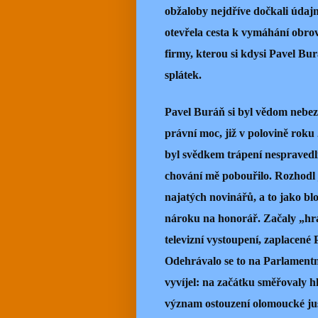
obžaloby nejdříve dočkali údajn
otevřela cesta k vymáhání obro
firmy, kterou si kdysi Pavel Bur
splátek.
Pavel Buráň si byl vědom nebezp
právní moc, již v polovině roku
byl svědkem trápení nespravedli
chování mě pobouřilo. Rozhodl 
najatých novinářů, a to jako b
nároku na honorář. Začaly „hrát
televizní vystoupení, zaplacené
Odehrávalo se to na Parlamentn
vyvíjel: na začátku směřovaly 
význam ostouzení olomoucké jus