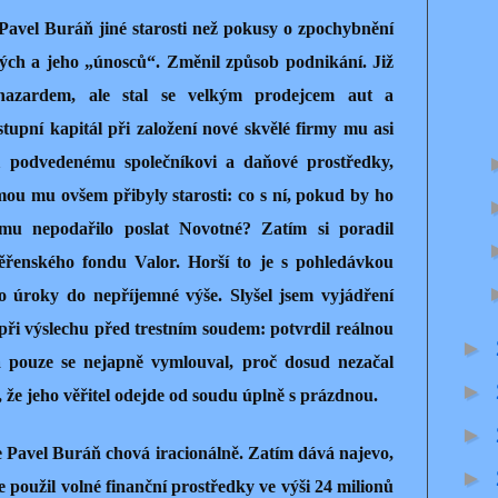
 Pavel Buráň jiné starosti než pokusy o zpochybnění
ých a jeho „únosců“. Změnil způsob podnikání. Již
hazardem, ale stal se velkým prodejcem aut a
tupní kapitál při založení nové skvělé firmy mu asi
či podvedenému společníkovi a daňové prostředky,
mou mu ovšem přibyly starosti: co s ní, pokud by ho
u nepodařilo poslat Novotné? Zatím si poradil
řenského fondu Valor. Horší to je s pohledávkou
 o úroky do nepříjemné výše. Slyšel jsem vyjádření
ři výslechu před trestním soudem: potvrdil reálnou
►
a pouze se nejapně vymlouval, proč dosud nezačal
►
že jeho věřitel odejde od soudu úplně s prázdnou.
►
e Pavel Buráň chová iracionálně. Zatím dává najevo,
►
e použil volné finanční prostředky ve výši 24 milionů