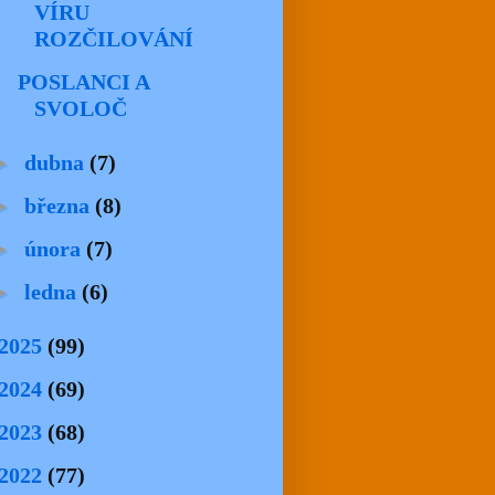
VÍRU
ROZČILOVÁNÍ
POSLANCI A
SVOLOČ
►
dubna
(7)
►
března
(8)
►
února
(7)
►
ledna
(6)
2025
(99)
2024
(69)
2023
(68)
2022
(77)