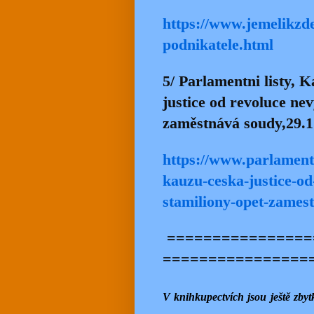
https://www.jemelikzd
podnikatele.html
5/ Parlamentni listy, 
justice od revoluce ne
zaměstnává soudy,29.1
https://www.parlament
kauzu-ceska-justice-od
stamiliony-opet-zames
================
================
V knihkupectvích jsou ještě zby