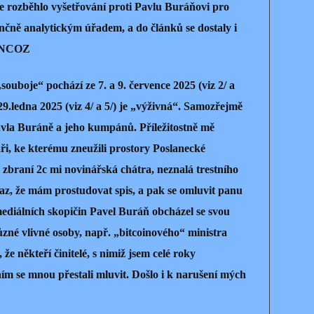
 rozběhlo vyšetřování proti Pavlu Buráňovi pro
čně analytickým úřadem, a do článků se dostaly i
í NCOZ
souboje“ pochází ze 7. a 9. července 2025 (viz 2/ a
 z 29.ledna 2025 (viz 4/ a 5/) je „výživná“. Samozřejmě
avla Buráně a jeho kumpánů. Příležitostně mě
áři, ke kterému zneužili prostory Poslanecké
zbraní 2c mi novinářská chátra, neznalá trestního
az, že mám prostudovat spis, a pak se omluvit panu
diálních skopičin Pavel Buráň obcházel se svou
zné vlivné osoby, např. „bitcoinového“ ministra
že někteří činitelé, s nimiž jsem celé roky
ím se mnou přestali mluvit. Došlo i k narušení mých