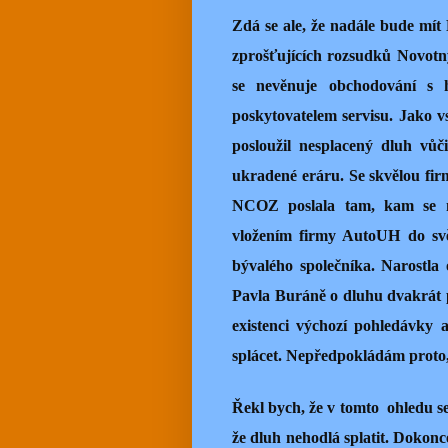
Zdá se ale, že nadále bude mít
zprošťujících rozsudků Novotn
se nevěnuje obchodování s 
poskytovatelem servisu. Jako vs
posloužil nesplacený dluh vů
ukradené eráru. Se skvělou fir
NCOZ poslala tam, kam se m
vložením firmy AutoUH do svě
bývalého společníka. Narostla
Pavla Buráně o dluhu dvakrát p
existenci výchozí pohledávky 
splácet. Nepředpokládám proto, 
Řekl bych, že v tomto
ohledu s
že dluh nehodlá splatit. Dokonc