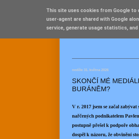
This site uses cookies from Google to de
user-agent are shared with Google alon
JEMEL
service, generate usage statistics, and
neděle 31. května 2026
SKONČÍ MÉ MEDIÁL
BURÁNĚM?
V r. 2017 jsem se začal zabýva
nařčených podnikatelem Pavlem
postupně přešel k podpoře obha
dospěl k názoru, že obvinění st