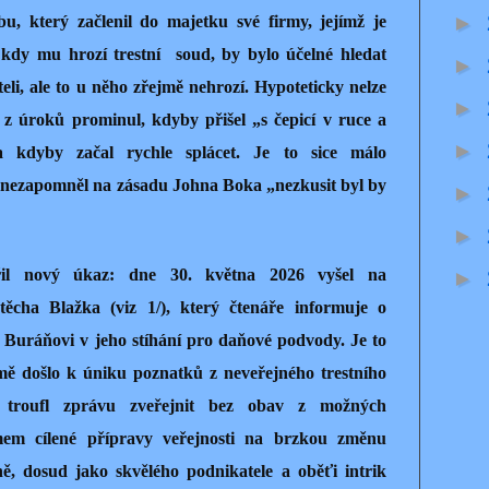
►
, který začlenil do majetku své firmy, jejímž je
 kdy mu hrozí trestní
soud, by bylo účelné hledat
►
li, ale to u něho zřejmě nehrozí. Hypoteticky nelze
►
o z úroků prominul, kdyby přišel „s čepicí v ruce a
►
 kdyby začal rychle splácet. Je to sice málo
 nezapomněl na zásadu Johna Boka „nezkusit byl by
►
►
řil nový úkaz: dne 30. května 2026 vyšel na
►
cha Blažka (viz 1/), který čtenáře informuje o
 Buráňovi v jeho stíhání pro daňové podvody. Je to
jmě došlo k úniku poznatků z neveřejného trestního
 troufl zprávu zveřejnit bez obav z možných
mem cílené přípravy veřejnosti na brzkou změnu
, dosud jako skvělého podnikatele a oběťi intrik