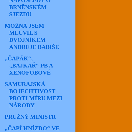
NAPOSLEDY O
BRNĚNSKÉM
SJEZDU
MOŽNÁ JSEM
MLUVIL S
DVOJNÍKEM
ANDREJE BABIŠE
„ČAPÁK“,
„BAJKAŘ“ PB A
XENOFOBOVÉ
SAMURAJSKÁ
BOJECHTIVOST
PROTI MÍRU MEZI
NÁRODY
PRUŽNÝ MINISTR
„ČAPÍ HNÍZDO“ VE