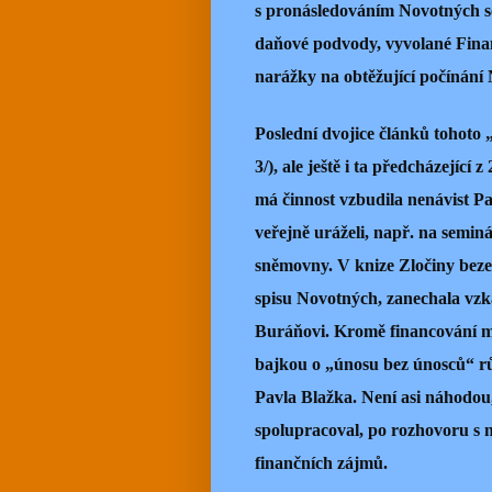
s pronásledováním Novotných se
daňové podvody, vyvolané Finan
narážky na obtěžující počínán
Poslední dvojice článků tohoto „
3/), ale ještě i ta předcházející
má činnost vzbudila nenávist P
veřejně uráželi, např. na semin
sněmovny. V knize Zločiny beze 
spisu Novotných, zanechala vzk
Buráňovi. Kromě financování me
bajkou o „únosu bez únosců“ rů
Pavla Blažka. Není asi náhodou, 
spolupracoval, po rozhovoru s n
finančních zájmů.