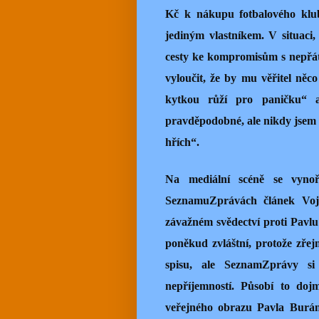
Kč k nákupu fotbalového klubu
jediným vlastníkem. V situaci,
cesty ke kompromisům s nepřáte
vyloučit, že by mu věřitel něc
kytkou růží pro paničku“ a
pravděpodobné, ale nikdy jsem
hřích“.
Na mediální scéně se vyno
SeznamuZprávách článek Vojtě
závažném svědectví proti Pavlu
poněkud zvláštní, protože zře
spisu, ale SeznamZprávy si
nepříjemností. Působí to doj
veřejného obrazu Pavla Buráně