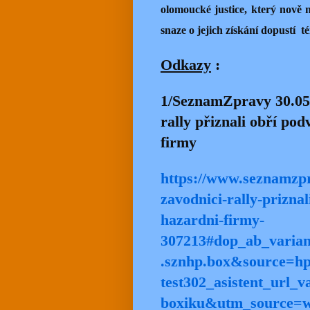
olomoucké justice, který nově 
snaze o jejich získání dopustí
t
Odkazy
:
1/SeznamZpravy 30.05.
rally přiznali obří po
firmy
https://www.seznamzpr
zavodnici-rally-prizna
hazardni-firmy-
307213#dop_ab_varia
.sznhp.box&source=
test302_asistent_url
boxiku&utm_source=