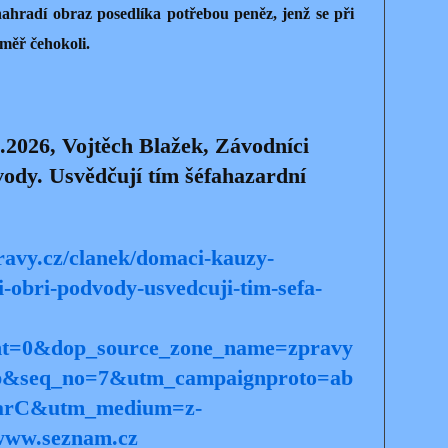
nahradí obraz posedlíka potřebou peněz, jenž se při
éměř čehokoli.
2026, Vojtěch Blažek, Závodníci
dvody. Usvědčují tím šéfahazardní
avy.cz/clanek/domaci-kauzy-
li-obri-podvody-usvedcuji-tim-sefa-
nt=0&dop_source_zone_name=zpravy
hp&seq_no=7&utm_campaignproto=ab
_varC&utm_medium=z-
www.seznam.cz