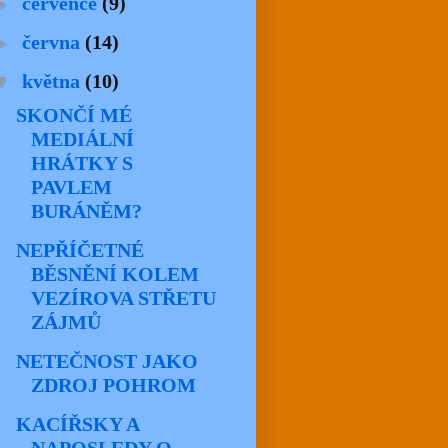
►
července
(9)
►
června
(14)
▼
května
(10)
SKONČÍ MÉ
MEDIÁLNÍ
HRÁTKY S
PAVLEM
BURÁNĚM?
NEPŘÍČETNÉ
BĚSNĚNÍ KOLEM
VEZÍROVA STŘETU
ZÁJMŮ
NETEČNOST JAKO
ZDROJ POHROM
KACÍŘSKY A