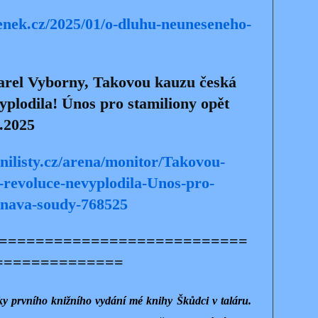
enek.cz/2025/01/o-dluhu-neuneseneho-
Karel Vyborny, Takovou kauzu česká
vyplodila! Únos pro stamiliony opět
.2025
nilisty.cz/arena/monitor/Takovou-
-revoluce-nevyplodila-Unos-pro-
tnava-soudy-768525
===========================
==============
tky prvního knižního vydání mé knihy Škůdci v taláru.