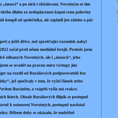
í „únosci“ a po nich i obžalovaní. Novotným se tím
vského dluhu za nedoplacenou kupní cenu poloviny
áň koupil od společníka, ale zaplatil jen zálohu a pár
ečí a ještě dříve, než zprošťující rozsudek nabyl
 2022 začal proti němu mediálně brojit. Protože jsem
vě stíhaných Novotných, ale i „únosců“, jeho
jsem se uvádět na pravou míru výstupy jím
loger na rozdíl od Buráňových podporovatelů bez
ky“, jež spočívaly v tom, že vyšel článek nebo
 Pavlem Buráněm, a vzápětí vyšla má reakce.
ích listech. Obsah Buráňových filipik se postupně
hlavně k ostouzení Novotných, postupně narůstal
tice. Během doby se ukázalo, že souběžně