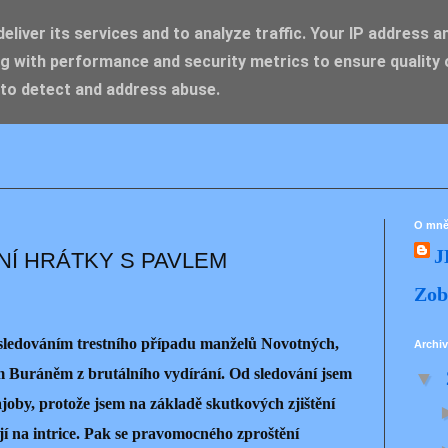
liver its services and to analyze traffic. Your IP address a
g with performance and security metrics to ensure quality 
IK ZDENĚK
 to detect and address abuse.
O mn
J
NÍ HRÁTKY S PAVLEM
Zob
t sledováním trestního případu manželů Novotných,
Archiv
 Buráněm z brutálního vydírání. Od sledování jsem
▼
joby, protože jsem na základě skutkových zjištění
ojí na intrice. Pak se pravomocného zproštění