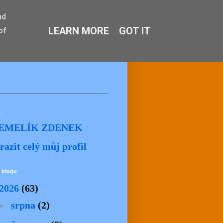
nd
LEARN MORE
GOT IT
of
ě
EMELÍK ZDENEK
razit celý můj profil
 blogu
2026
(63)
►
srpna
(2)