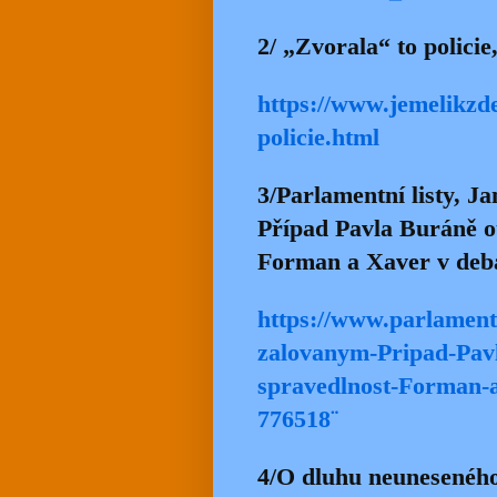
2/ „Zvorala“ to policie
https://www.jemelikzde
policie.html
3/Parlamentní listy, J
Případ Pavla Buráně o
Forman a Xaver v debat
https://www.parlamentn
zalovanym-Pripad-Pav
spravedlnost-Forman-a
776518¨
4/O dluhu neuneseného