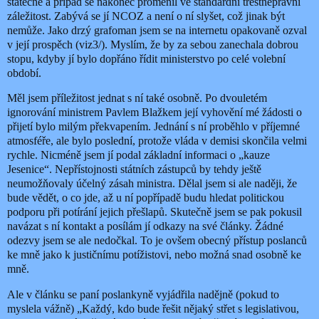
statečně a případ se nakonec proměnil ve standardní trestněprávní
záležitost. Zabývá se jí NCOZ a není o ní slyšet, což jinak být
nemůže. Jako drzý grafoman jsem se na internetu opakovaně ozval
v její prospěch (viz3/). Myslím, že by za sebou zanechala dobrou
stopu, kdyby jí bylo dopřáno řídit ministerstvo po celé volební
období.
Měl jsem příležitost jednat s ní také osobně. Po dvouletém
ignorování ministrem Pavlem Blažkem její vyhovění mé žádosti o
přijetí bylo milým překvapením. Jednání s ní proběhlo v příjemné
atmosféře, ale bylo poslední, protože vláda v demisi skončila velmi
rychle. Nicméně jsem jí podal základní informaci o „kauze
Jesenice“. Nepřístojnosti státních zástupců by tehdy ještě
neumožňovaly účelný zásah ministra. Dělal jsem si ale naději, že
bude vědět, o co jde, až u ní popřípadě budu hledat politickou
podporu při potírání jejich přešlapů. Skutečně jsem se pak pokusil
navázat s ní kontakt a posílám jí odkazy na své články. Žádné
odezvy jsem se ale nedočkal. To je ovšem obecný přístup poslanců
ke mně jako k justičnímu potížistovi, nebo možná snad osobně ke
mně.
Ale v článku se paní poslankyně vyjádřila nadějně (pokud to
myslela vážně) „Každý, kdo bude řešit nějaký střet s legislativou,