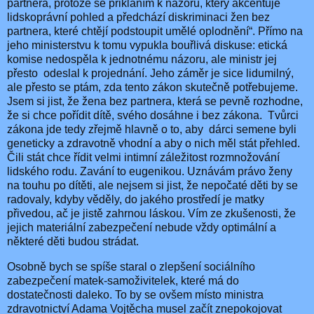
partnera, protože se přikláním k názoru, který akcentuje
lidskoprávní pohled a předchází diskriminaci žen bez
partnera, které chtějí podstoupit umělé oplodnění“. Přímo na
jeho ministerstvu k tomu vypukla bouřlivá diskuse: etická
komise nedospěla k jednotnému názoru, ale ministr jej
přesto
odeslal k projednání. Jeho záměr je sice lidumilný,
ale přesto se ptám, zda tento zákon skutečně potřebujeme.
Jsem si jist, že žena bez partnera, která se pevně rozhodne,
že si chce pořídit dítě, svého dosáhne i bez zákona.
Tvůrci
zákona jde tedy zřejmě hlavně o to, aby
dárci semene byli
geneticky a zdravotně vhodní a aby o nich měl stát přehled.
Čili stát chce řídit velmi intimní záležitost rozmnožování
lidského rodu. Zavání to eugenikou. Uznávám právo ženy
na touhu po dítěti, ale nejsem si jist, že nepočaté děti by se
radovaly, kdyby věděly, do jakého prostředí je matky
přivedou, ač je jistě zahrnou láskou. Vím ze zkušenosti, že
jejich materiální zabezpečení nebude vždy optimální a
některé děti budou strádat.
Osobně bych se spíše staral o zlepšení sociálního
zabezpečení matek-samoživitelek, které má do
dostatečnosti daleko. To by se ovšem místo ministra
zdravotnictví Adama Vojtěcha musel začít znepokojovat