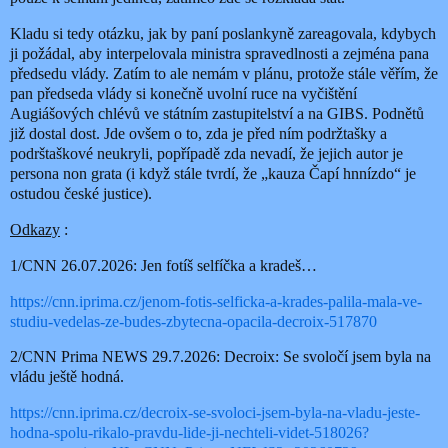
Kladu si tedy otázku, jak by paní poslankyně zareagovala, kdybych
ji požádal, aby interpelovala ministra spravedlnosti a zejména pana
předsedu vlády. Zatím to ale nemám v plánu, protože stále věřím, že
pan předseda vlády si konečně uvolní ruce na vyčištění
Augiášových chlévů ve státním zastupitelství a na GIBS. Podnětů
již dostal dost. Jde ovšem o to, zda je před ním podržtašky a
podrštaškové neukryli, popřípadě zda nevadí, že jejich autor je
persona non grata (i když stále tvrdí, že „kauza Čapí hnnízdo“ je
ostudou české justice).
Odkazy
:
1/CNN 26.07.2026: Jen fotíš selfíčka a kradeš…
https://cnn.iprima.cz/jenom-fotis-selficka-a-krades-palila-mala-ve-
studiu-vedelas-ze-budes-zbytecna-opacila-decroix-517870
2/CNN Prima NEWS 29.7.2026: Decroix: Se svoločí jsem byla na
vládu ještě hodná.
https://cnn.iprima.cz/decroix-se-svoloci-jsem-byla-na-vladu-jeste-
hodna-spolu-rikalo-pravdu-lide-ji-nechteli-videt-518026?