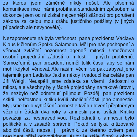
za kterou jsem záměrně nikdy nešel. Ale písemná
komunikace mezi námi probíhala standardním způsobem a
dokonce jsem od ní získal nejcennější stížnost pro porušení
zákona za celou mou dráhu justičního potížisty (v jiných
případech ale nevyhověla).
Nezapomenutelná byla vstřícnost pana prezidenta Václava
Klaus k členům Spolku Šalamoun. Měl pro nás pochopení a
věnoval zvláštní pozornost agendě milostí. Umožňoval
osobní projednání žádostí o milost i
jiných problémů.
Samozřejmě pan prezident neměl tolik času, aby se nám
mohl kdykoli věnovat. Ale našimi věcmi se pak zabýval jeho
tajemník pan Ladislav Jakl a někdy i vedoucí kanceláře pan
Jiří Weigl. Neuspěli jsme zdaleka se všemi
žádostmi o
milost, ale všechny byly řádně projednány na takové úrovni,
že nezbylo než odmítnutí přijmout. Později pan prezident
sklidil nelítostnou kritiku kvůli aboliční části jeho amnestie.
My jsme ho o vyhlášení amnestie kvůli ulevení přeplněným
věznicím žádali dva roky a amnestii jsme uvítali. Kritiku
považuji za nespravedlivou. Rozhodnutí o amnestii bylo
politické a v zásadě správné. Pokud se týká kritizované
aboliční části, napsal ji
právník, za kterého ovšem pan
prezident přijal odpovědnost. Autor je stále činný v oboru.