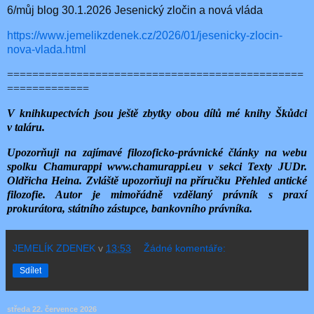
6/můj blog 30.1.2026 Jesenický zločin a nová vláda
https://www.jemelikzdenek.cz/2026/01/jesenicky-zlocin-
nova-vlada.html
===============================================
=============
V knihkupectvích jsou ještě zbytky obou dílů mé knihy Škůdci
v taláru.
Upozorňuji na zajímavé filozoficko-právnické články na webu
spolku Chamurappi www.chamurappi.eu v sekci Texty JUDr.
Oldřicha Heina. Zvláště upozorňuji na příručku Přehled antické
filozofie. Autor je mimořádně vzdělaný právník s praxí
prokurátora, státního zástupce, bankovního právníka.
JEMELÍK ZDENEK
v
13:53
Žádné komentáře:
Sdílet
středa 22. července 2026