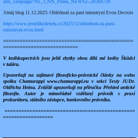
utm_campaign=NL_CNN_Prima_NEWS2--20260729
3/můj blog 11.12.2025: Ohlédnutí za paní ministryní Evou Decroix
https://www.jemelikzdenek.cz/2025/12/ohlednuti-za-pani-
ministryni-evou.html
===============================================
===========================
V knihkupectvích jsou ještě zbytky obou dílů mé knihy Škůdci
v taláru.
Upozorňuji na zajímavé filozoficko-právnické články na webu
spolku Chamurappi www.chamurappi.eu v sekci Texty JUDr.
Oldřicha Heina. Zvláště upozorňuji na příručku Přehled antické
filozofie. Autor je mimořádně vzdělaný právník s praxí
prokurátora, státního zástupce, bankovního právníka.
===============================================
==================