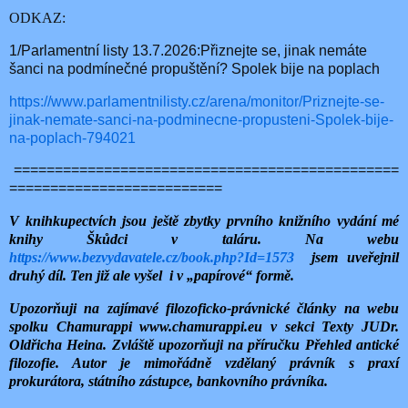
ODKAZ:
1/Parlamentní listy 13.7.2026:Přiznejte se, jinak nemáte
šanci na podmínečné propuštění? Spolek bije na poplach
https://www.parlamentnilisty.cz/arena/monitor/Priznejte-se-
jinak-nemate-sanci-na-podminecne-propusteni-Spolek-bije-
na-poplach-794021
===============================================
==========================
V knihkupectvích jsou ještě zbytky prvního knižního vydání mé
knihy Škůdci v taláru. Na webu
https://www.bezvydavatele.cz/book.php?Id=1573
jsem uveřejnil
druhý díl. Ten již ale vyšel
i v „papírové“ formě.
Upozorňuji na zajímavé filozoficko-právnické články na webu
spolku Chamurappi www.chamurappi.eu v sekci Texty JUDr.
Oldřicha Heina. Zvláště upozorňuji na příručku Přehled antické
filozofie. Autor je mimořádně vzdělaný právník s praxí
prokurátora, státního zástupce, bankovního právníka.