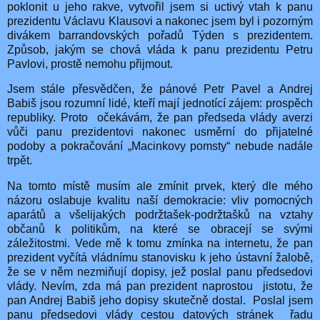
poklonit u jeho rakve, vytvořil jsem si uctivý vtah k panu
prezidentu Václavu Klausovi a nakonec jsem byl i pozorným
divákem barrandovských pořadů Týden s prezidentem.
Způsob, jakým se chová vláda k panu prezidentu Petru
Pavlovi, prostě nemohu přijmout.
Jsem stále přesvědčen, že pánové Petr Pavel a Andrej
Babiš jsou rozumní lidé, kteří mají jednotící zájem: prospěch
republiky. Proto
očekávám, že pan předseda vlády averzi
vůči panu prezidentovi nakonec usměrní do přijatelné
podoby a pokračování „Macinkovy pomsty“ nebude nadále
trpět.
Na tomto místě musím ale zmínit prvek, který dle mého
názoru oslabuje kvalitu naší demokracie: vliv pomocných
aparátů a všelijakých podržtašek-podržtašků na vztahy
občanů k politikům, na které se obracejí se svými
záležitostmi. Vede mě k tomu zmínka na internetu, že pan
prezident vyčítá vládnímu stanovisku k jeho ústavní žalobě,
že se v něm nezmiňují dopisy, jež poslal panu předsedovi
vlády. Nevím, zda má pan prezident naprostou
jistotu, že
pan Andrej Babiš jeho dopisy skutečně dostal.
Poslal jsem
panu předsedovi vlády cestou datových stránek
řadu