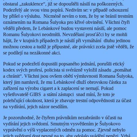
obstaral „zakuklence“, již se dopouštěli násilí na poškozených.
Podezřelý ale svou vinu popírá. Nedivím se: v případě odsouzení
by přišel o výsluhu. Nicméně nevím o tom, že by se bránil trestním
oznámením na Romana Šulyoka pro křivé obvinění. Všichni čtyři
věděli předem, že Lebánkové budou vystaveni násilí, ale pomoc
Romanu Šulyokovi neodmítli. Nevzdělaní prosťáčci by se mohli
hájit, že v krajních případech je násilí při vymáhání dluhu jedinou
možnou cestou a tudíž je přípustné, ale právníci zcela jistě věděli, že
se podílejí na nezákonné akci.
Pokud se podezřelí dopustili popsaného jednání, porušili etický
kodex svých profesí, policista si svérázně vyložil zásadu „pomáhat
a chránit“. Všichni jsou ovšem obětí výmluvnosti Romana Šulyoka,
který jim namluvil, že mu Lebánkové dluží obrovskou částku za
zařízení na výrobu cigaret a k zaplacení se nemají. Pokud
vyšetřovatelě GIBS a státní zástupci snad míní, že toto je
polehčující okolnost, která je zbavuje trestní odpovědnosti za účast
na vydírání, jejich názor nesdílím.
Je pozoruhodné, že čtyřem právníkům nezabránilo v účasti na
vydírání jejich svědomí. Smutným vysvětlením je Šulyokovo
vyprávění o výši vyplacených odměn za pomoc. Zjevně nebylo
jejich svědomí dost pevné na to, aby odolalo svádění penězi. Vrhá