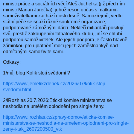
ministr práce a sociálních věcí Aleš Juchelka (již před ním
ministr Marian Jurečka), jehož resort občas s matkami-
samoživitelkami zachází dosti drsně. Samozřejmě, vedle
státní péče se snaží různé soukromé organizace,
podporované zámožnými dárci. Někteří miliardáři posilují
svůj prestiž zakoupením fotbalového klubu, jiní se chlubí
podporou samoživitelek. Ale jejich podpora je často hlavně
záminkou pro uplatnění moci jejich zaměstnankyň nad
odmítanými samoživitelkami.
Odkazy
:
1/můj blog Kolik stojí svědomí ?
https://www.jemelikzdenek.cz/2026/07/kolik-stoji-
svedomi.html
2/iRozhlas 20.7.2026:Etická komise ministerstva se
neshodla na umělém oplodnění pro single ženy.
https://www.irozhlas.cz/zpravy-domov/eticka-komise-
ministerstva-se-neshodla-na-umelem-oplodneni-pro-single-
zeny-i-tak_2607200500_vtk