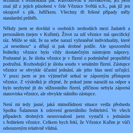
seznámil s ředitelkami plk. Kalvodovou a Slovákovou, jež jsem
znal již z jejich působení v čele Věznice Světlá n.S., pak již jen
okrajově s plk. Juříčkem. Všechny tři řešené případy měly
standardní průběh.
Někdy jsem se dovídal o osobních neshodách mezi žadateli a
personálem (nejen v Kuřimi). Život za zdí věznice má specifický
ráz. Může se stát, že na sebe narazí vyhraněné individuality, které
„si nesednou“ a dělají si pak drobné potíže. Ale upozornění
ředitelky věznice bylo vždy dostatečným nástrojem nápravy.
Podstatné je, že úloha věznice je v řízení o podmíněné propuštění
podružná. Rozhodující je úloha soudu v senátním řízení. Zástupce
věznice se obvykle účastní jednání, ale jeho hlas není určující.
V praxi jsem se jen výjimečně setkal se záporným přístupem
věznice. Z výsledků je zřejmé, že pokud jsme narazili na odpor a
bylo nezbytné jít do stížnostního řízení, příčinou nebyla záporná
stanoviska věznice, ale obvykle státního zástupce.
Není mi tedy jasné, jaká mimořádnost situace vedla předsedu
Spolku Šalamoun k oslovení generálního ředitelství. Ve všech
případech drobných nesrovnalostí jsem vystačil s jednáním
s ředitelem věznice. Celkem bych řekl, že Věznice Kuřim je vůči
odsouzeným relativně vlídná.