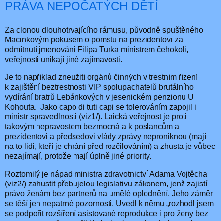
PRÁVA NEPOČATÝCH DĚTÍ
Za clonou dlouhotrvajícího rámusu, původně spuštěného
Macinkovým pokusem o pomstu na prezidentovi za
odmítnutí jmenování Filipa Turka ministrem čehokoli,
veřejnosti unikají jiné zajímavosti.
Je to například zneužití orgánů činných v trestním řízení
k zajištění beztrestnosti VIP spolupachatelů brutálního
vydírání bratrů Lebánkových v jesenickém penzionu U
Kohouta.
Jako capo di tuti capi se tolerováním zapojil i
ministr spravedlnosti (viz1/). Laická veřejnost je proti
takovým nepravostem bezmocná a k poslancům a
prezidentovi a předsedovi vlády zprávy neproniknou (mají
na to lidi, kteří je chrání před rozčilováním) a zhusta je vůbec
nezajímají, protože mají úplně jiné priority.
Roztomilý je nápad ministra zdravotnictví Adama Vojtěcha
(viz2/) zahustit přebujelou legislativu zákonem, jenž zajistí
právo ženám bez partnerů na umělé oplodnění. Jeho záměr
se těší jen nepatrné pozornosti. Uvedl k němu „rozhodl jsem
se podpořit rozšíření asistované reprodukce i pro ženy bez