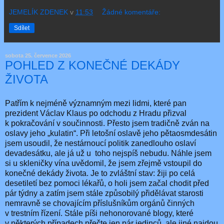
JEMELÍK ZDENEK
v
11:53
Žádné komentáře:
Sdílet
sobota 25. července 2026
POHLED Z KONEČNÉ DEKÁDY
ŽIVOTA
Patřím k nejméně významným mezi lidmi, které pan
prezident Václav Klaus po odchodu z Hradu přizval
k pokračování v součinnosti. Přesto jsem tradičně zván na
oslavy jeho „kulatin“. Při letošní oslavě jeho pětaosmdesátin
jsem usoudil, že nestárnoucí politik zanedlouho oslaví
devadesátku, ale já už u
toho nejspíš nebudu. Náhle jsem
si u skleničky vína uvědomil, že jsem zřejmě vstoupil do
konečné dekády života. Je to zvláštní stav: žiji po celá
desetiletí bez pomoci lékařů, o holi jsem začal chodit před
pár týdny a zatím jsem stále způsobilý přidělávat starosti
nemravně se chovajícím příslušníkům orgánů činných
v trestním řízení. Stále píši nehonorované blogy, které
v některých případech přečte jen pár jedinců, ale jiné najdou