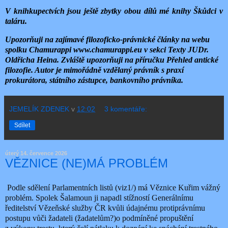
V knihkupectvích jsou ještě zbytky obou dílů mé knihy Škůdci v
taláru.
Upozorňuji na zajímavé filozoficko-právnické články na webu
spolku Chamurappi www.chamurappi.eu v sekci Texty JUDr.
Oldřicha Heina. Zvláště upozorňuji na příručku Přehled antické
filozofie. Autor je mimořádně vzdělaný právník s praxí
prokurátora, státního zástupce, bankovního právníka.
JEMELÍK ZDENEK
v
12:02
3 komentáře:
Sdílet
úterý 14. července 2026
VĚZNICE (NE)MÁ PROBLÉM
Podle sdělení Parlamentních listů (viz1/) má Věznice Kuřim vážný
problém. Spolek Šalamoun ji napadl stížností Generálnímu
ředitelství Vězeňské služby ČR kvůli údajnému protiprávnímu
postupu vůči žadateli (žadatelům?)o podmíněné propuštění