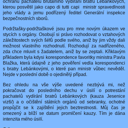
ochranu pachatelů brutálního vydírání bratrů Lebánkových,
kterou posvětil jako capo di tutti capi
ministr spravedlnosti
jeho vlády a jemu podřízený ředitel Generální inspekce
bezpečnostních sborů.
Podržtašky-podržtaškové jsou pro mne novým úkazem ve
stycích s orgány. Osobují si právo rozhodovat o vztahových
záležitostech svých šéfů podle svého, aniž by jim vždy dali
možnost vlastního rozhodnutí. Rozhodují za nadřízeného,
zda chce mluvit s žadatelem, aniž by se zeptali. Křiklavým
příkladem byla kdysi korespondence favoritky ministra Pavla
Blažka, která údajně z jeho pověření vedla korespondenci
s bratry Lebánkovými, o které pan ministr vůbec nevěděl.
Nejde v poslední době o ojedinělý případ.
Bez ohledu na vše výše uvedené nezbývá mi, než
pokračovat do posledního dechu v úsilí o potrestání
pachatelů vydírání bratrů Lebánkových (kauza Jesenice
viz6/) a o očištění státních orgánů od sebranky, ochotné
propůjčit se k zajištění jejich beztrestnosti. Můj čas je
omezený a blíží se datum promlčení kauzy. Tím je dána
intenzita mého úsilí.