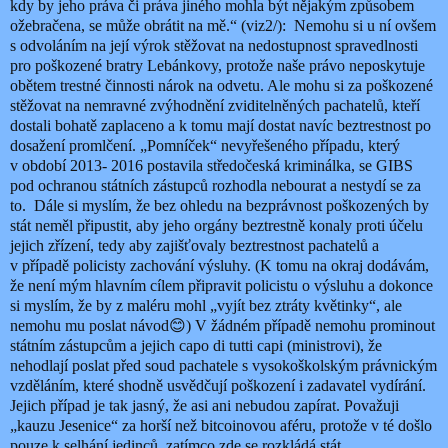
kdy by jeho práva či práva jiného mohla být nějakým způsobem
ožebračena, se může obrátit na mě.“ (viz2/):
Nemohu si u ní ovšem
s odvoláním na její výrok stěžovat na nedostupnost spravedlnosti
pro poškozené bratry Lebánkovy, protože naše právo neposkytuje
obětem trestné činnosti nárok na odvetu. Ale mohu si za poškozené
stěžovat na nemravné zvýhodnění zviditelněných pachatelů, kteří
dostali bohatě zaplaceno a k tomu mají dostat navíc beztrestnost po
dosažení promlčení. „Pomníček“ nevyřešeného případu, který
v období 2013- 2016 postavila středočeská kriminálka, se GIBS
pod ochranou státních zástupců rozhodla nebourat a nestydí se za
to.
Dále si myslím, že bez ohledu na bezprávnost poškozených by
stát neměl připustit, aby jeho orgány beztrestně konaly proti účelu
jejich zřízení, tedy aby zajišťovaly beztrestnost pachatelů a
v případě policisty zachování výsluhy. (K tomu na okraj dodávám,
že není mým hlavním cílem připravit policistu o výsluhu a dokonce
si myslím, že by z maléru mohl „vyjít bez ztráty květinky“, ale
nemohu mu poslat návod
😊
) V žádném případě nemohu prominout
státním zástupcům a jejich capo di tutti capi (ministrovi), že
nehodlají poslat před soud pachatele s vysokoškolským právnickým
vzděláním, které shodně usvědčují poškození i zadavatel vydírání.
Jejich případ je tak jasný, že asi ani nebudou zapírat. Považuji
„kauzu Jesenice“ za horší než bitcoinovou aféru, protože v té došlo
pouze k selhání jedinců, zatímco zde se rozkládá stát.