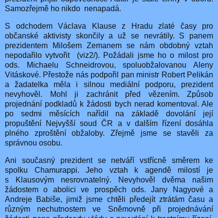
Samozřejmě ho nikdo
nenapadá.
S odchodem Václava Klause z Hradu zlaté časy pro
občanské aktivisty skončily a už se nevrátily. S panem
prezidentem Milošem Zemanem se nám obdobný vztah
nepodařilo vytvořit
(viz2/). Požádali jsme ho o milost pro
ods. Michaelu Schneidrovou, spoluobžalovanou Aleny
Vitáskové. Přestože nás podpořil pan ministr Robert Pelikán
a žadatelka měla i silnou mediální podporu, prezident
nevyhověl. Mohl ji zachránit před vězením. Způsob
projednání podkladů k žádosti bych nerad komentoval. Ale
po sedmi měsících nařídil na základě dovolání její
propuštění Nejvyšší soud ČR a v dalším řízení dosáhla
plného zproštění obžaloby. Zřejmě jsme se stavěli za
správnou osobu.
Ani současný prezident se netváří vstřícně směrem ke
spolku Chamurappi. Jeho vztah k agendě milostí je
s Klausovým nesrovnatelný. Nevyhověl dvěma našim
žádostem o abolici ve prospěch ods. Jany Nagyové a
Andreje Babiše, jimiž jsme chtěli předejít ztrátám času a
různým nechutnostem ve Sněmovně při projednávání