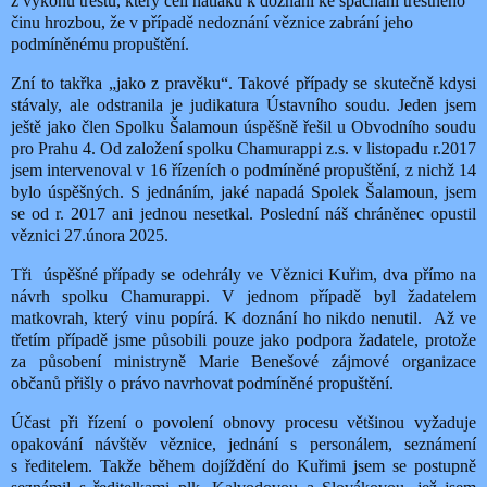
z výkonu trestu, který čelí nátlaku k doznání ke spáchání trestného
činu hrozbou, že v případě nedoznání věznice zabrání jeho
podmíněnému propuštění.
Zní to takřka „jako z pravěku“. Takové případy se skutečně kdysi
stávaly, ale odstranila je judikatura Ústavního soudu. Jeden jsem
ještě jako člen Spolku Šalamoun úspěšně řešil u Obvodního soudu
pro Prahu 4. Od založení spolku Chamurappi z.s. v listopadu r.2017
jsem intervenoval v 16 řízeních o podmíněné propuštění, z nichž 14
bylo úspěšných. S jednáním, jaké napadá Spolek Šalamoun, jsem
se od r. 2017 ani jednou nesetkal. Poslední náš chráněnec opustil
věznici 27.února 2025.
Tři
úspěšné případy se odehrály ve Věznici Kuřim, dva přímo na
návrh spolku Chamurappi. V jednom případě byl žadatelem
matkovrah, který vinu popírá. K doznání ho nikdo nenutil.
Až ve
třetím případě jsme působili pouze jako podpora žadatele, protože
za působení ministryně Marie Benešové zájmové organizace
občanů přišly o právo navrhovat podmíněné propuštění.
Účast při řízení o povolení obnovy procesu většinou vyžaduje
opakování návštěv věznice, jednání s personálem, seznámení
s ředitelem. Takže během dojíždění do Kuřimi jsem se postupně