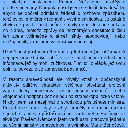
s mladým poslancem Petrem Nečasem, pozdějším
předsedou vlády. Naopak musel jsem se dožít devadesátky,
abych se dočkal odmítání žádosti o rozhovor způsobem,
jenž by byl přiměřený jednání s vyvrhelem lidstva. Je ostatně
zbytečné posílat poslancům e-maily nebo dokonce odkazy
na články, protože zprávy od neznámých odesilatelů čtou
jen zcela výjimečně a téměř nikdy neodpovídají, nebo
možná maily z mé adresy soustavně odmítají.
Uzavřenost poslaneckého sboru před řadovými občany má
nepříjemnou stránku: občas se k poslancům nedostanou
informace, jež by mohli zužitkovat. Platí to i o vládě, jež svou
politiku odvozuje ze stanovisek poslanců.
V resortu spravedlnosti ale mívaly vztah s občanskými
aktivisty odlišný charakter: většinou převládal profesní
zájem, který umožňoval věcné řešení rozporů
nebo
vzájemnou podporu bez ohledu na stranickopolitické vztahy.
Nikdy jsem se nezajímal o stranickou příslušnost ministra.
Pokud mezi nimi byly rozdíly, neměly dle mého názoru
s jejich stranickou příslušností nic společného. Počínaje se
skvělým Pavlem Němcem jsem vedl ústní pracovní jednání
se všemi ministry spravedlnosti s výjimkou Marie Benešové,