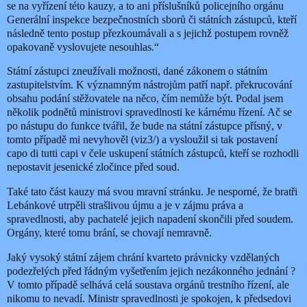
se na vyřízení této kauzy, a to ani příslušníků policejního orgánu
Generální inspekce bezpečnostních sborů či státních zástupců, kteří
následně tento postup přezkoumávali a s jejichž postupem rovněž
opakovaně vyslovujete nesouhlas.“
Státní zástupci zneužívali možnosti, dané zákonem o státním
zastupitelstvím. K významným nástrojům patří např. překrucování
obsahu podání stěžovatele na něco, čím nemůže být. Podal jsem
několik podnětů ministrovi spravedlnosti ke kárnému řízení. Ač se
po nástupu do funkce tvářil, že bude na státní zástupce přísný, v
tomto případě mi nevyhověl (viz3/) a vysloužil si tak postavení
capo di tutti capi v čele uskupení státních zástupců, kteří se rozhodli
nepostavit jesenické zločince před soud.
Také tato část kauzy má svou mravní stránku. Je nesporné, že bratři
Lebánkové utrpěli strašlivou újmu a je v zájmu práva a
spravedlnosti, aby pachatelé jejich napadení skončili před soudem.
Orgány, které tomu brání, se chovají nemravně.
Jaký vysoký státní zájem chrání kvarteto právnicky vzdělaných
podezřelých před řádným vyšetřením jejich nezákonného jednání ?
V tomto případě selhává celá soustava orgánů trestního řízení, ale
nikomu to nevadí. Ministr spravedlnosti je spokojen, k předsedovi