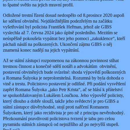
to špatné světlo na jejich mravní profil.
Odložené trestní řízení dosud nedospělo od 8.prosince 2020 aspoň
ke sdělení obvinění. Nejdůležitějším podezřelým na začátku
vyšetřování byl policista František Heřman, jehož ale GIBS
vyslechla až 7. června 2024 jako úplně posledního. Mezitím se
neúspěšně pokoušela vypátrat bez jeho pomoci „zakuklence“, kteří
páchali násilí na poškozených. Ukončení zájmu GIBS o něj
znamená konec nadějí na jejich vypátrání.
Až se státní zástupci rozpomenou na zákonnou povinnost stíhat
trestnou činnost a konečně sdělí notáři a advokátům obvinění,
postavení obviněných bude svízelné: shoda výpovědí poškozených
a Romana Šulyoka je neprolomitelná. Rozumná by byla dohoda o
vině a trestu. Policistovo postavení je odlišné. Při podání vysvětlení
zapřel Romana Šulyoka „jako Petr Krista“, ač se hlásí k přátelství
se spoluobžalovaným Lukášem Loučkou. Jeho výpověď policisty,
který dlouho a dobře slouží, takže jeho svědectví je pro GIBS a
státní zástupce důvěryhodné, stojí proti nařčení Romanem
Šulyokem, který jako recidivista je pro ně z principu nevěrohodný.
Přezkoumání pravdivosti policistova tvrzení je tabu pro celou
pyramidu státních zástupců od nejnižšího až po nejvyšší stupeň.