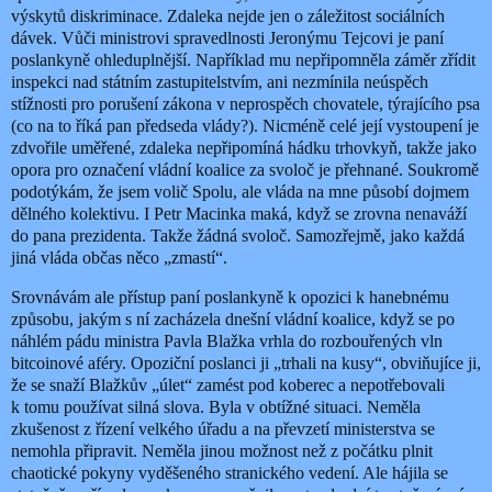
výskytů diskriminace. Zdaleka nejde jen o záležitost sociálních
dávek. Vůči ministrovi spravedlnosti Jeronýmu Tejcovi je paní
poslankyně ohleduplnější. Například mu nepřipomněla záměr zřídit
inspekci nad státním zastupitelstvím, ani nezmínila neúspěch
stížnosti pro porušení zákona v neprospěch chovatele, týrajícího psa
(co na to říká pan předseda vlády?). Nicméně celé její vystoupení je
zdvořile uměřené, zdaleka nepřipomíná hádku trhovkyň, takže jako
opora pro označení vládní koalice za svoloč je přehnané. Soukromě
podotýkám, že jsem volič Spolu, ale vláda na mne působí dojmem
dělného kolektivu. I Petr Macinka maká, když se zrovna nenaváží
do pana prezidenta. Takže žádná svoloč. Samozřejmě, jako každá
jiná vláda občas něco „zmastí“.
Srovnávám ale přístup paní poslankyně k opozici k hanebnému
způsobu, jakým s ní zacházela dnešní vládní koalice, když se po
náhlém pádu ministra Pavla Blažka vrhla do rozbouřených vln
bitcoinové aféry. Opoziční
poslanci ji „
trhali na kusy“,
obviňujíce ji,
že se snaží Blažkův
„úlet“
zamést pod koberec a nepotřebovali
k tomu používat silná slova
.
Byla v obtížné situaci. Neměla
zkušenost z řízení velkého úřadu a
na převzetí ministerstva se
nemohla připravit. Neměla jinou možnost než z počátku plnit
chaotické pokyny vyděšeného stranického vedení. Ale hájila se