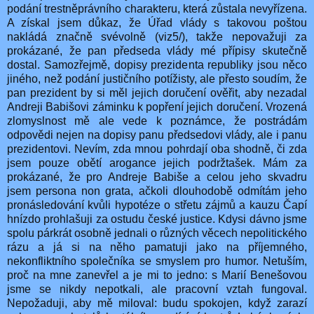
podání trestněprávního charakteru, která zůstala nevyřízena.
A získal jsem důkaz, že Úřad vlády s takovou poštou
nakládá značně svévolně (viz5/), takže nepovažuji za
prokázané, že pan předseda vlády mé přípisy skutečně
dostal. Samozřejmě, dopisy prezidenta republiky jsou něco
jiného, než podání justičního potížisty, ale přesto soudím, že
pan prezident by si měl jejich doručení ověřit, aby nezadal
Andreji Babišovi záminku k popření jejich doručení. Vrozená
zlomyslnost mě ale vede k poznámce, že postrádám
odpovědi nejen na dopisy panu předsedovi vlády, ale i panu
prezidentovi. Nevím, zda mnou pohrdají oba shodně, či zda
jsem pouze obětí arogance jejich podržtašek. Mám za
prokázané, že pro Andreje Babiše a celou jeho skvadru
jsem persona non grata, ačkoli dlouhodobě odmítám jeho
pronásledování kvůli hypotéze o střetu zájmů a kauzu Čapí
hnízdo prohlašuji za ostudu české justice. Kdysi dávno jsme
spolu párkrát osobně jednali o různých věcech nepolitického
rázu a já si na něho pamatuji jako na příjemného,
nekonfliktního společníka se smyslem pro humor. Netuším,
proč na mne zanevřel a je mi to jedno: s Marií Benešovou
jsme se nikdy nepotkali, ale pracovní vztah fungoval.
Nepožaduji, aby mě miloval: budu spokojen, když zarazí