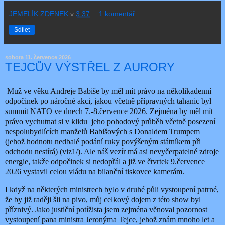
JEMELÍK ZDENEK
v
3:37
1 komentář:
Sdílet
sobota 11. července 2026
TEJCŮV VÝSTŘEL Z AURORY
Muž ve věku Andreje Babiše by měl mít právo na několikadenní
odpočinek po náročné akci, jakou včetně přípravných tahanic byl
summit NATO ve dnech 7.-8.července 2026. Zejména by měl mít
právo vychutnat si v klidu
jeho pohodový průběh včetně posezení
nespolubydlících manželů Babišových s Donaldem Trumpem
(jehož hodnotu nedbalé podání ruky povýšeným státníkem při
odchodu nestírá) (viz1/). Ale náš vezír má asi nevyčerpatelné zdroje
energie, takže odpočinek si nedopřál a již ve čtvrtek 9.července
2026 vystavil celou vládu na bilanční tiskovce kamerám.
I když na některých ministrech bylo v druhé půli vystoupení patrné,
že by již raději šli na pivo, můj celkový dojem z této show byl
příznivý. Jako justiční potížista jsem zejména věnoval pozornost
vystoupení pana ministra Jeronýma Tejce, jehož znám mnoho let a