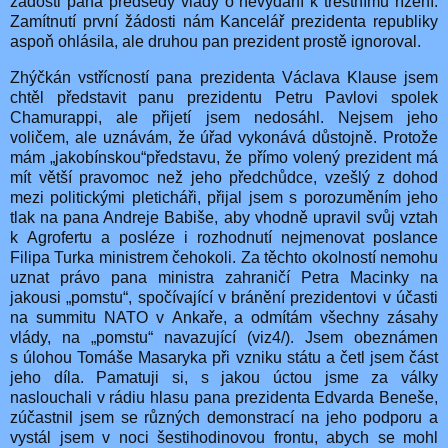
žádosti pana předsedy vlády o nevydání k trestnímu řízení.
Zamítnutí první žádosti nám Kancelář prezidenta republiky
aspoň ohlásila, ale druhou pan prezident prostě ignoroval.
Zhýčkán vstřícností pana prezidenta Václava Klause jsem
chtěl představit panu prezidentu Petru Pavlovi spolek
Chamurappi, ale přijetí jsem nedosáhl. Nejsem jeho
voličem, ale uznávám, že úřad vykonává důstojně. Protože
mám „jakobínskou“představu, že přímo volený prezident má
mít větší pravomoc než jeho předchůdce, vzešlý z dohod
mezi politickými pleticháři, přijal jsem s porozuměním jeho
tlak na pana Andreje Babiše, aby vhodně upravil svůj vztah
k Agrofertu a posléze i rozhodnutí nejmenovat poslance
Filipa Turka ministrem čehokoli. Za těchto okolností nemohu
uznat právo pana ministra zahraničí Petra Macinky na
jakousi „pomstu“, spočívající v bránění prezidentovi v účasti
na summitu NATO v Ankaře, a odmítám všechny zásahy
vlády, na „pomstu“ navazující (viz4/). Jsem obeznámen
s úlohou Tomáše Masaryka při vzniku státu a četl jsem část
jeho díla. Pamatuji si, s jakou úctou jsme za války
naslouchali v rádiu hlasu pana prezidenta Edvarda Beneše,
zúčastnil jsem se různých demonstrací na jeho podporu a
vystál jsem v noci šestihodinovou frontu, abych se mohl