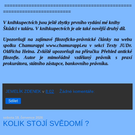
===============================================
=========================
V knihkupectvích jsou ještě zbytky prvního vydání mé knihy
Škůdci v taláru. V knihkupectvích je ale také novější druhý díl.
Upozorňuji na zajímavé filozoficko-právnické články na webu
spolku Chamurappi www.chamurappi.eu v sekci Texty JUDr.
Oldřicha Heina. Zvláště upozorňuji na příručku Přehled antické
filozofie. Autor je mimořádně vzdělaný právník s praxí
prokurátora, státního zástupce, bankovního právníka.
JEMELÍK ZDENEK
v
8:02
Žádné komentáře:
Sdílet
sobota 18. července 2026
KOLIK STOJÍ SVĚDOMÍ ?