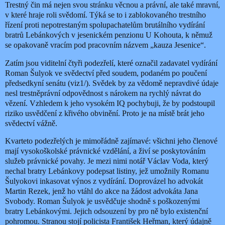
Trestný čin má nejen svou stránku věcnou a právní, ale také mravní,
v které hraje roli svědomí. Týká se to i zablokovaného trestního
řízení proti nepotrestaným spolupachatelům brutálního vydírání
bratrů Lebánkových v jesenickém penzionu U Kohouta, k němuž
se opakovaně vracím pod pracovním názvem „kauza Jesenice“.
Zatím jsou viditelní čtyři podezřelí, které označil zadavatel vydírání
Roman Šulyok ve svědectví před soudem, podaném po poučení
předsedkyní senátu (viz1/). Svědek by za vědomě nepravdivé údaje
nesl trestněprávní odpovědnost s nárokem na rychlý návrat do
vězení. Vzhledem k jeho vysokém IQ pochybuji, že by podstoupil
riziko usvědčení z křivého obvinění. Proto je na místě brát jeho
svědectví vážně.
Kvarteto podezřelých je mimořádně zajímavé: všichni jeho členové
mají vysokoškolské právnické vzdělání, a živí se poskytováním
služeb právnické povahy. Je mezi nimi notář Václav Voda, který
nechal bratry Lebánkovy podepsat listiny, jež umožnily Romanu
Šulyokovi inkasovat výnos z vydírání. Doprovázel ho advokát
Martin Rezek, jenž ho vtáhl do akce na žádost advokáta Jana
Svobody. Roman Šulyok je usvědčuje shodně s poškozenými
bratry Lebánkovými. Jejich odsouzení by pro ně bylo existenční
pohromou. Stranou stojí policista František Heřman, který údajně