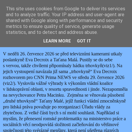
This site uses cookies from Google to deliver its services
JEMELIK ZDENĚK
and to analyze traffic. Your IP address and user-agent are
shared with Google along with performance and security
metrics to ensure quality of service, generate usage
statistics, and to detect and address abuse.
středa 29. července 2026
EVA DECROIX NA VÁLEČNÉ STEZCE
LEARN MORE
GOT IT
V neděli 26. července 2026 se před televizními kamerami utkaly
poslankyně Eva Decroix a Taťana Malá. Pustily se do sebe
s vervou, takže chvílemi připomínaly hádku trhovkyň(viz1/). Na
jejich vystoupení navázala již sama „trhovkyně“ Eva Decroix
rozhovorem pro CNN Prima NEWS ve středu 29. července 2026
(viz2/). Vyslovila vážné výhrady k výkonům vládní koalice
v lidskoprávní oblasti, v resortu spravedlnosti i jinde. Nezapomněla
na nevychovance Petra Macinku.
Zejména se věnovala působení
„druhé trhovkyně“ Taťany Malé, jejíž funkci vládní zmocněnkyně
pro lidská práva považuje po reorganizaci Úřadu vlády za
zbytečnou. Z velké části bych s ní mohl souhlasit. Například si
myslím, že přenesení romské problematiky na ministerstvo práce a
sociálních věcí neodpovídá složitosti začleňování do většinové
společnosti této svérázné menšiny, která není ušetřena různých