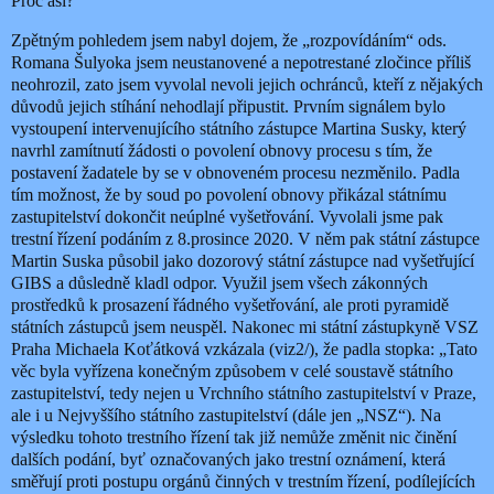
Proč asi?
Zpětným pohledem jsem nabyl dojem, že „rozpovídáním“ ods.
Romana Šulyoka jsem neustanovené a nepotrestané zločince příliš
neohrozil, zato jsem vyvolal nevoli jejich ochránců, kteří z nějakých
důvodů jejich stíhání nehodlají připustit. Prvním signálem bylo
vystoupení intervenujícího státního zástupce Martina Susky, který
navrhl zamítnutí žádosti o povolení obnovy procesu s tím, že
postavení žadatele by se v obnoveném procesu nezměnilo. Padla
tím možnost, že by soud po povolení obnovy přikázal státnímu
zastupitelství dokončit neúplné vyšetřování. Vyvolali jsme pak
trestní řízení podáním z 8.prosince 2020. V něm pak státní zástupce
Martin Suska působil jako dozorový státní zástupce nad vyšetřující
GIBS a důsledně kladl odpor. Využil jsem všech zákonných
prostředků k prosazení řádného vyšetřování, ale proti pyramidě
státních zástupců jsem neuspěl. Nakonec mi státní zástupkyně VSZ
Praha Michaela Koťátková vzkázala (viz2/), že padla stopka: „Tato
věc byla vyřízena konečným způsobem v celé soustavě státního
zastupitelství, tedy nejen u Vrchního státního zastupitelství v Praze,
ale i u Nejvyššího státního zastupitelství (dále jen „NSZ“). Na
výsledku tohoto trestního řízení tak již nemůže změnit nic činění
dalších podání, byť označovaných jako trestní oznámení, která
směřují proti postupu orgánů činných v trestním řízení, podílejících