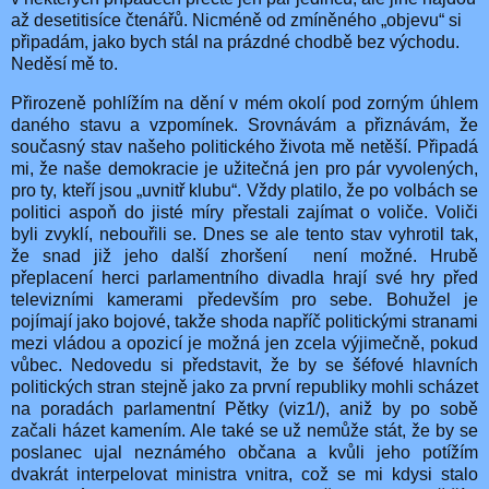
až desetitisíce čtenářů. Nicméně od zmíněného „objevu“ si
připadám, jako bych stál na prázdné chodbě bez východu.
Neděsí mě to.
Přirozeně pohlížím na dění v mém okolí pod zorným úhlem
daného stavu a vzpomínek. Srovnávám a přiznávám, že
současný stav našeho politického života mě netěší. Připadá
mi, že naše demokracie je užitečná jen pro pár vyvolených,
pro ty, kteří jsou „uvnitř klubu“. Vždy platilo, že po volbách se
politici aspoň do jisté míry přestali zajímat o voliče. Voliči
byli zvyklí, nebouřili se. Dnes se ale tento stav vyhrotil tak,
že snad již jeho další zhoršení
není možné. Hrubě
přeplacení herci parlamentního divadla hrají své hry před
televizními kamerami především pro sebe. Bohužel je
pojímají jako bojové, takže shoda napříč politickými stranami
mezi vládou a opozicí je možná jen zcela výjimečně, pokud
vůbec. Nedovedu si představit, že by se šéfové hlavních
politických stran stejně jako za první republiky mohli scházet
na poradách parlamentní Pětky (viz1/), aniž by po sobě
začali házet kamením. Ale také se už nemůže stát, že by se
poslanec ujal neznámého občana a kvůli jeho potížím
dvakrát interpelovat ministra vnitra, což se mi kdysi stalo