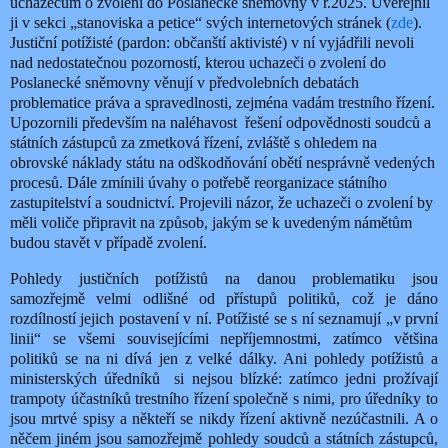
uchazečům o zvolení do Poslanecké sněmovny v r.2025. Uveřejnil
ji v sekci „stanoviska a petice“ svých internetových stránek (
zde
).
Justiční potížisté (pardon: občanští aktivisté) v ní vyjádřili nevoli
nad nedostatečnou pozorností, kterou uchazeči o zvolení do
Poslanecké sněmovny věnují v předvolebních debatách
problematice práva a spravedlnosti, zejména vadám trestního řízení.
Upozornili především na naléhavost řešení odpovědnosti soudců a
státních zástupců za zmetková řízení, zvláště s ohledem na
obrovské náklady státu na odškodňování obětí nesprávně vedených
procesů. Dále zmínili úvahy o potřebě reorganizace státního
zastupitelství a soudnictví. Projevili názor, že uchazeči o zvolení by
měli voliče připravit na způsob, jakým se k uvedeným námětům
budou stavět v případě zvolení.
Pohledy justičních potížistů na danou problematiku jsou
samozřejmě velmi odlišné od přístupů politiků, což je dáno
rozdílností jejich postavení v ní. Potížisté se s ní seznamují „v první
linii“ se všemi souvisejícími nepříjemnostmi, zatímco většina
politiků se na ni dívá jen z velké dálky. Ani pohledy potížistů a
ministerských úředníků
si nejsou blízké: zatímco jedni prožívají
trampoty účastníků trestního řízení společně s nimi, pro úředníky to
jsou mrtvé spisy a někteří se nikdy řízení aktivně nezúčastnili. A o
něčem jiném jsou samozřejmě pohledy soudců a státních zástupců,