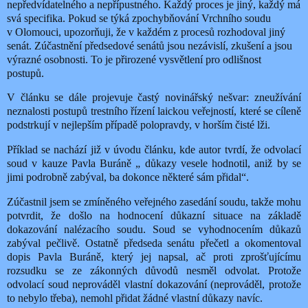
nepředvídatelného a nepřípustného. Každý proces je jiný, každý má
svá specifika. Pokud se týká zpochybňování Vrchního soudu
v Olomouci, upozorňuji, že v každém z procesů rozhodoval jiný
senát. Zúčastnění předsedové senátů jsou nezávislí, zkušení a jsou
výrazné osobnosti. To je přirozené vysvětlení pro odlišnost
postupů.
V článku se dále projevuje častý novinářský nešvar: zneužívání
neznalosti postupů trestního řízení laickou veřejností, které se cíleně
podstrkují v nejlepším případě polopravdy, v horším čisté lži.
Příklad se nachází již v úvodu článku, kde autor tvrdí, že odvolací
soud v kauze Pavla Buráně
„ důkazy vesele hodnotil, aniž by se
jimi podrobně zabýval, ba dokonce některé sám přidal“.
Zúčastnil jsem se zmíněného veřejného zasedání soudu, takže mohu
potvrdit, že došlo na hodnocení důkazní situace na základě
dokazování nalézacího soudu. Soud se vyhodnocením důkazů
zabýval pečlivě. Ostatně předseda senátu přečetl a okomentoval
dopis Pavla Buráně, který jej napsal, ač proti zprošťujícímu
rozsudku se ze zákonných důvodů nesměl odvolat. Protože
odvolací soud neprováděl vlastní dokazování (neprováděl, protože
to nebylo třeba), nemohl přidat žádné vlastní důkazy navíc.