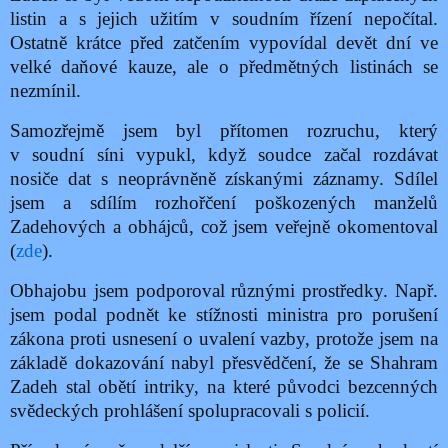
listin a s jejich užitím v soudním řízení nepočítal.
Ostatně krátce před zatčením vypovídal devět dní ve
velké daňové kauze, ale o předmětných listinách se
nezmínil.
Samozřejmě jsem byl přítomen rozruchu, který
v soudní síni vypukl, když soudce začal rozdávat
nosiče dat s neoprávněně získanými záznamy. Sdílel
jsem a sdílím rozhořčení poškozených manželů
Zadehových a obhájců, což jsem veřejně okomentoval
(
zde
).
Obhajobu jsem podporoval různými prostředky. Např.
jsem podal podnět ke stížnosti ministra pro porušení
zákona proti usnesení o uvalení vazby, protože jsem na
základě dokazování nabyl přesvědčení, že se Shahram
Zadeh stal obětí intriky, na které původci bezcenných
svědeckých prohlášení spolupracovali s policií.