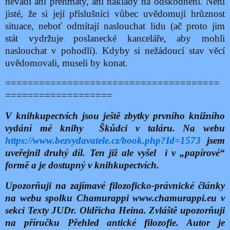
nevadí ani přehmaty, ani náklady na odškodnění. Není
jisté, že si její příslušníci vůbec uvědomují hrůznost
situace, neboť odmítají naslouchat lidu (ač proto jim
stát vydržuje poslanecké kanceláře, aby mohli
naslouchat v pohodlí). Kdyby si nežádoucí stav věcí
uvědomovali, museli by konat.
======================================
===================
V knihkupectvích jsou ještě zbytky prvního knižního
vydání mé knihy Škůdci v taláru. Na webu
https://www.bezvydavatele.cz/book.php?Id=1573
jsem
uveřejnil druhý díl. Ten již ale vyšel
i v „papírové“
formě a je dostupný v knihkupectvích.
Upozorňuji na zajímavé filozoficko-právnické články
na webu spolku Chamurappi www.chamurappi.eu v
sekci Texty JUDr. Oldřicha Heina. Zvláště upozorňuji
na příručku Přehled antické filozofie. Autor je