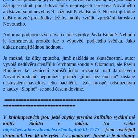
zástupce odmítl podat dovolání v neprospěch Jaroslava Novotného
a Ústavní soud nevyhověl
stížnosti Pavla Buráně. Neexistují žádné
další opravné prostředky, jež by mohly zvrátit
zproštění Jaroslava
Novotného.
Autor na podporu svých úvah cituje výroky Pavla Buráně. Nebudu
je komentovat, protože jde o výpověď podjatého svědka. Jako
důkaz nemají žádnou hodnotu.
Je možné, že díky způsobu, jimž nakládá se skutečnostmi, autor
vyvolá nedůvěru čtenářů k Vrchnímu soudu v Olomouci, ale Pavlu
Buráňovi ke zvrácení zprošťujícího rozsudku nad Jaroslavem
Novotným stejně nepomůže, protože „únos bez únosců“ zůstane
nesmyslem navzdory jeho pachtění.
Zda prospěl odsouzeným
z kauzy „Slopné“, se snad časem dovíme.
===============================================
==========================
V knihkupectvích jsou ještě zbytky prvního knižního vydání mé
knihy Škůdci v taláru. Na webu
https://www.bezvydavatele.cz/book.php?Id=1573
jsem uveřejnil
druhý díl. Ten již ale vyšel
i v „papírové“ formě a je dostupný