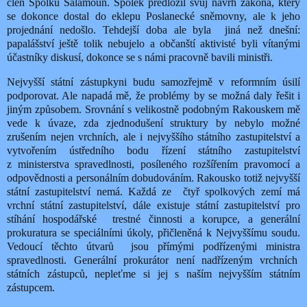
člen Spolku Šalamoun. Spolek předložil svůj návrh zákona, který
se dokonce dostal do eklepu Poslanecké sněmovny, ale k jeho
projednání nedošlo. Tehdejší doba ale byla
jiná než dnešní:
papalášství ještě tolik nebujelo a občanští aktivisté byli vítanými
účastníky diskusí, dokonce se s námi pracovně bavili ministři.
Nejvyšší státní zástupkyni budu samozřejmě v reformním úsilí
podporovat. Ale napadá mě, že problémy by se možná daly řešit i
jiným způsobem. Srovnání s velikostně podobným Rakouskem mě
vede k úvaze, zda zjednodušení struktury by nebylo možné
zrušením nejen vrchních, ale i nejvyššího státního zastupitelství a
vytvořením ústředního bodu řízení státního zastupitelství
z ministerstva spravedlnosti, posíleného rozšířením pravomocí a
odpovědnosti a personálním dobudováním. Rakousko totiž nejvyšší
státní zastupitelství nemá. Každá ze
čtyř spolkových zemí má
vrchní státní zastupitelství, dále existuje státní zastupitelství pro
stíhání hospodářské
trestné činnosti a korupce, a generální
prokuratura se speciálními úkoly, přičleněná k Nejvyššímu soudu.
Vedoucí těchto útvarů
jsou přímými podřízenými ministra
spravedlnosti. Generální prokurátor není nadřízeným vrchních
státních zástupců, nepleťme si jej s naším nejvyšším státním
zástupcem.