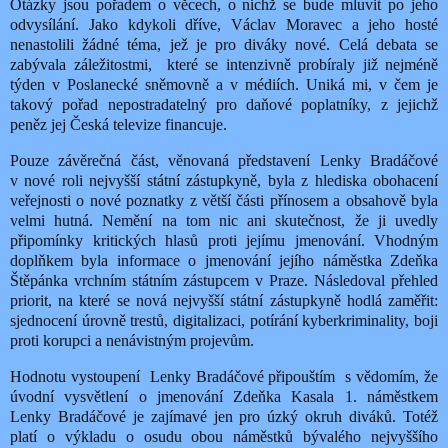
Otázky jsou pořadem o věcech, o nichž se bude mluvit po jeho
odvysílání. Jako kdykoli dříve, Václav Moravec a jeho hosté
nenastolili žádné téma, jež je pro diváky nové. Celá debata se
zabývala záležitostmi, které se intenzivně probíraly již nejméně
týden v Poslanecké sněmovně a v médiích. Uniká mi, v čem je
takový pořad nepostradatelný pro daňové poplatníky, z jejichž
peněz jej Česká televize financuje.
Pouze závěrečná část, věnovaná představení Lenky Bradáčové
v nové roli nejvyšší státní zástupkyně, byla z hlediska obohacení
veřejnosti o nové poznatky z větší části přínosem a obsahově byla
velmi hutná. Nemění na tom nic ani skutečnost, že ji uvedly
připomínky kritických hlasů proti jejímu jmenování. Vhodným
doplňkem byla informace o jmenování jejího náměstka Zdeňka
Štěpánka vrchním státním zástupcem v Praze. Následoval přehled
priorit, na které se nová nejvyšší státní zástupkyně hodlá zaměřit:
sjednocení úrovně trestů, digitalizaci, potírání kyberkriminality, boji
proti korupci a nenávistným projevům.
Hodnotu vystoupení Lenky Bradáčové připouštím s vědomím, že
úvodní vysvětlení o jmenování Zdeňka Kasala 1. náměstkem
Lenky Bradáčové je zajímavé jen pro úzký okruh diváků. Totéž
platí o výkladu o osudu obou náměstků bývalého nejvyššího