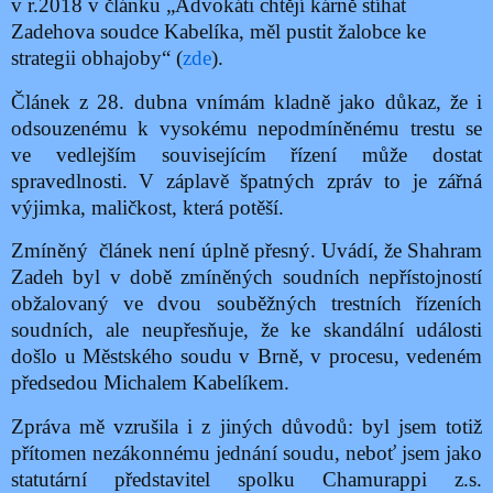
v r.2018 v článku „Advokáti chtějí kárně stíhat
Zadehova soudce Kabelíka, měl pustit žalobce ke
strategii obhajoby“ (
zde
).
Článek z 28. dubna vnímám kladně jako důkaz, že i
odsouzenému k vysokému nepodmíněnému trestu se
ve vedlejším souvisejícím řízení může dostat
spravedlnosti. V záplavě špatných zpráv to je zářná
výjimka, maličkost, která potěší.
Zmíněný
článek není úplně přesný. Uvádí, že Shahram
Zadeh byl v době zmíněných soudních nepřístojností
obžalovaný ve dvou souběžných trestních řízeních
soudních, ale neupřesňuje, že ke skandální události
došlo u Městského soudu v Brně, v procesu, vedeném
předsedou Michalem Kabelíkem.
Zpráva mě vzrušila i z jiných důvodů: byl jsem totiž
přítomen nezákonnému jednání soudu, neboť jsem jako
statutární představitel spolku Chamurappi z.s.