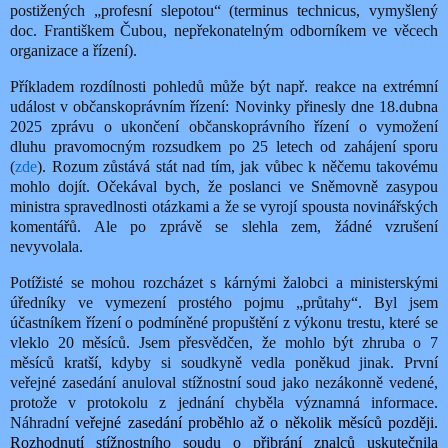
postižených „profesní slepotou“ (terminus technicus, vymyšlený
doc. Františkem Čubou, nepřekonatelným odborníkem ve věcech
organizace a řízení).
Příkladem rozdílnosti pohledů může být např. reakce na extrémní
událost v občanskoprávním řízení: Novinky přinesly dne 18.dubna
2025 zprávu o ukončení občanskoprávního řízení o vymožení
dluhu pravomocným rozsudkem po 25 letech od zahájení sporu
(
zde
). Rozum zůstává stát nad tím, jak vůbec k něčemu takovému
mohlo dojít. Očekával bych, že poslanci ve Sněmovně zasypou
ministra spravedlnosti otázkami a že se vyrojí spousta novinářských
komentářů. Ale po zprávě se slehla zem, žádné vzrušení
nevyvolala.
Potížisté se mohou rozcházet s kárnými žalobci a ministerskými
úředníky ve vymezení prostého pojmu „průtahy“. Byl jsem
účastníkem řízení o podmíněné propuštění z výkonu trestu, které se
vleklo 20 měsíců. Jsem přesvědčen, že mohlo být zhruba o 7
měsíců kratší, kdyby si soudkyně vedla poněkud jinak. První
veřejné zasedání anuloval stížnostní soud jako nezákonně vedené,
protože v protokolu z jednání chyběla významná informace.
Náhradní
veřejné zasedání proběhlo až o několik měsíců později.
Rozhodnutí stížnostního soudu o přibrání znalců uskutečnila