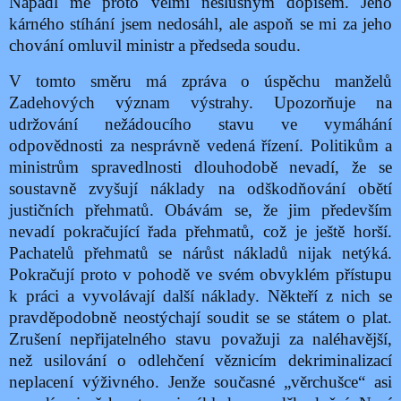
Napadl mě proto velmi neslušným dopisem. Jeho
kárného stíhání jsem nedosáhl, ale aspoň se mi za jeho
chování omluvil ministr a předseda soudu.
V tomto směru má zpráva o úspěchu manželů
Zadehových význam výstrahy. Upozorňuje na
udržování nežádoucího stavu ve vymáhání
odpovědnosti za nesprávně vedená řízení. Politikům a
ministrům spravedlnosti dlouhodobě nevadí, že se
soustavně zvyšují náklady na odškodňování obětí
justičních přehmatů. Obávám se, že jim především
nevadí pokračující řada přehmatů, což je ještě horší.
Pachatelů přehmatů se nárůst nákladů nijak netýká.
Pokračují proto v pohodě ve svém obvyklém přístupu
k práci a vyvolávají další náklady. Někteří z nich se
pravděpodobně neostýchají soudit se se státem o plat.
Zrušení nepřijatelného stavu považuji za naléhavější,
než usilování o odlehčení věznicím dekriminalizací
neplacení výživného. Jenže současné „věrchušce“ asi