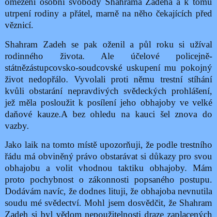
omezení osobní svobody Shahrama Zadeha a k tomu
utrpení rodiny a přátel, marně na něho čekajících před
věznicí.
Shahram Zadeh se pak oženil a půl roku si užíval
rodinného života. Ale účelové policejně-
státnězástupcovsko-soudcovské uskupení mu pokojný
život nedopřálo. Vyvolali proti němu trestní stíhání
kvůli obstarání nepravdivých svědeckých prohlášení,
jež měla posloužit k posílení jeho obhajoby ve velké
daňové kauze.A bez ohledu na kauci šel znova do
vazby.
Jako laik na tomto místě upozorňuji, že podle trestního
řádu má obviněný právo obstarávat si důkazy pro svou
obhajobu a volit vhodnou taktiku obhajoby. Mám
proto pochybnost o zákonnosti popsaného postupu.
Dodávám navíc, že dodnes lituji, že obhajoba nevnutila
soudu mé svědectví. Mohl jsem dosvědčit, že Shahram
Zadeh si byl vědom nepoužitelnosti draze zaplacených