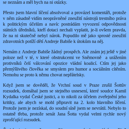
se neznám a měl bych na ni otázky.
Přesto jsem hlavní líčení absolvoval a provázel komentáři, protože
v něm zásadně vidím neoprávněné zneužití nástrojů trestního práva
k politickým účelům a navíc postrádám vyvození odpovědnosti
státních úředníků, kteří dotaci nechali vyplatit, je-li ovšem pravda,
že na ni skutečně nebyl nárok. Popudilo mě jako sprosté zneužití
zdravotních potíží dětí Andreje Babiše k útokům na něj.
Nemám z Andreje Babiše žádný prospěch. Ale znám jej ještě v jiné
poloze než v té, v které obstrukcemi ve Sněmovně
a urážením
protivníků čelí válcování opozice vládní koalicí. Ctím jej jako
přemýšlivého člověka se smyslem pro humor a sociálním cítěním.
Nemohu se proto k němu chovat nepřátelsky.
Když jsem se dověděl, že Vrchní soud v Praze zrušil Šottův
rozsudek, domáhal jsem se stejného usnesení, které soudce Kamil
Kydalka vydal České justici, a to nikoli za účelem zveřejnění jeho
kritiky, ale abych se mohl připravit na 2. kolo hlavního líčení.
Protože jsem je nezískal, do soudní síně jsem se nevrátil. Nebylo to
ostatně třeba, protože senát Jana Šotta vydal velmi rychle nový
zprošťující rozsudek.