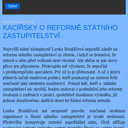
Sdílet
úterý 15. dubna 2025
KACÍŘSKY O REFORMĚ STÁTNÍHO
ZASTUPITELSTVÍ
Nejvyšší státní zástupkyně Lenka Bradáčová nepouští záměr na
reformu státního zastupitelství ze zřetele, i když se domnívá, že
mluvit o něm před volbami není vhodné. Ale občas se pár slovy
přece jen připomene. Překvapila mě výrokem, že nepočítá
s protikorupčním speciálem. Prý už to je překonané. A už o jejích
plánech začali mudrovat politici, kteří poukazují na nutnost řešit
současně také strukturu soudnictví.
Pokud lidé, kteří o
státním
zastupitelství nic nevědí, budou usilovat o podmínění jeho reformy
úvahami o změnách v justici, spolehlivě dosáhnou výsledku, již
jednou dosaženému: dalších deset let žádná reforma nebude.
Lenka Bradáčová má nesporně pravdu: současná struktura
organizace a řízení státního zastupitelství je trvale neúnosná.
Především konzervuje zemské uspořádání státu, čímž ztěžuje
zachování jednoty způsobu vedení trestního řízení na celém území.