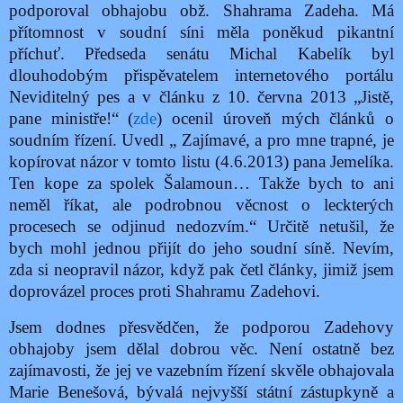
podporoval obhajobu obž. Shahrama Zadeha. Má
přítomnost v soudní síni měla poněkud pikantní
příchuť. Předseda senátu Michal Kabelík byl
dlouhodobým přispěvatelem internetového portálu
Neviditelný pes a v článku z 10. června 2013 „Jistě,
pane ministře!“ (
zde
) ocenil úroveň mých článků o
soudním řízení. Uvedl „ Zajímavé, a pro mne trapné, je
kopírovat názor v tomto listu (4.6.2013) pana Jemelíka.
Ten kope za spolek Šalamoun… Takže bych to ani
neměl říkat, ale podrobnou věcnost o leckterých
procesech se odjinud nedozvím.“ Určitě netušil, že
bych mohl jednou přijít do jeho soudní síně. Nevím,
zda si neopravil názor, když pak četl články, jimiž jsem
doprovázel proces proti Shahramu Zadehovi.
Jsem dodnes přesvědčen, že podporou Zadehovy
obhajoby jsem dělal dobrou věc. Není ostatně bez
zajímavosti, že jej ve vazebním řízení skvěle obhajovala
Marie Benešová, bývalá nejvyšší státní zástupkyně a