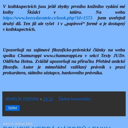
V knihkupectvích jsou ještě zbytky prvního knižního vydání mé
knihy Škůdci v taláru. Na webu
https://www.bezvydavatele.cz/book.php?Id=1573
jsem uveřejnil
druhý díl. Ten již ale vyšel
i v „papírové“ formě a je dostupný
v knihkupectvích.
Upozorňuji na zajímavé filozoficko-právnické články na webu
spolku Chamurappi www.chamurappi.eu v sekci Texty JUDr.
Oldřicha Heina. Zvláště upozorňuji na příručku Přehled antické
filozofie. Autor je mimořádně vzdělaný právník s praxí
prokurátora, státního zástupce, bankovního právníka.
JEMELÍK ZDENEK
v
15:11
Žádné komentáře:
Sdílet
úterý 8. dubna 2025