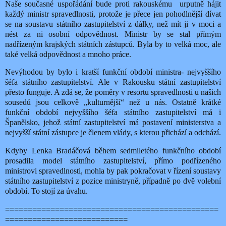
Naše současné uspořádání bude proti rakouskému
urputně hájit
každý ministr spravedlnosti, protože je přece jen pohodlnější dívat
se na soustavu státního zastupitelství z dálky, než mít ji v moci a
nést za ni osobní odpovědnost. Ministr by se stal přímým
nadřízeným krajských státních zástupců. Byla by to velká moc, ale
také velká odpovědnost a mnoho práce.
Nevýhodou by bylo i kratší funkční období ministra- nejvyššího
šéfa státního zastupitelství. Ale v Rakousku státní zastupitelství
přesto funguje. A zdá se, že poměry v resortu spravedlnosti u našich
sousedů jsou celkově „kulturnější“ než u nás. Ostatně krátké
funkční období nejvyššího šéfa státního zastupitelství má i
Španělsko, jehož státní zastupitelství má postavení ministerstva a
nejvyšší státní zástupce je členem vlády, s kterou přichází a odchází.
Kdyby Lenka Bradáčová během sedmiletého funkčního období
prosadila model státního zastupitelství, přímo podřízeného
ministrovi spravedlnosti, mohla by pak pokračovat v řízení soustavy
státního zastupitelství z pozice ministryně, případně po dvě volební
období. To stojí za úvahu.
===============================================
===========================