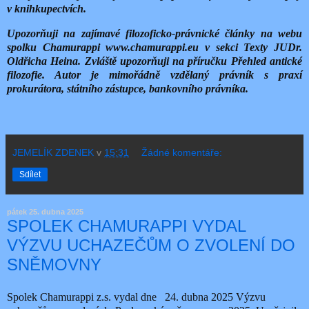
v knihkupectvích.
Upozorňuji na zajímavé filozoficko-právnické články na webu
spolku Chamurappi www.chamurappi.eu v sekci Texty JUDr.
Oldřicha Heina. Zvláště upozorňuji na příručku Přehled antické
filozofie. Autor je mimořádně vzdělaný právník s praxí
prokurátora, státního zástupce, bankovního právníka.
JEMELÍK ZDENEK
v
15:31
Žádné komentáře:
Sdílet
pátek 25. dubna 2025
SPOLEK CHAMURAPPI VYDAL
VÝZVU UCHAZEČŮM O ZVOLENÍ DO
SNĚMOVNY
Spolek Chamurappi z.s. vydal dne 24. dubna 2025 Výzvu