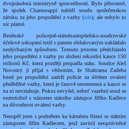
dvojnásobná ministryně spravedlnosti. Bylo přirozené,
že spolek Chamurappi nabídl soudu společenskou
záruku za jeho propuštění z vazby (
zde
), ale nebylo to
nic platné.
Brněnské policejně-státnězastupitelsko-soudcovské
účelové uskupení totiž s panem obžalovaným nakládalo
neslýchaným způsobem. Tomuto procesu předcházelo
jeho propuštění z vazby po složení rekordní kauce 150
milionů Kč, která později propadla státu. Soudce Aleš
Novotný ji přijal s vědomím, že Shahrama Zadeha
hned po propuštění zadrží policie za účelem uvalení
předběžné vazby, která je časově neomezená a kauce se
na ni nevztahuje. Pokus nevyšel, neboť vazební soud se
neztotožnil s názorem státního zástupce Jiřího Kadlece
na důvodnost uvalení vazby.
Neuspěl jsem s podnětem ke kárnému řízení se státním
zástupcem Jiřím Kadlecem, jenž zavinil neoprávněné