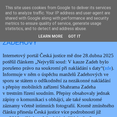
This site uses cookies from Google to deliver its services
JEMELIK ZDENĚK
and to analyze traffic. Your IP address and user-agent are
shared with Google along with performance and security
metrics to ensure quality of service, generate usage
statistics, and to detect and address abuse.
úterý 29. dubna 2025
SPRAVEDLNOST PRO MANŽELE
LEARN MORE
GOT IT
ZADEHOVY
Internetový portál Česká justice mě dne 28.dubna 2025
potěšil článkem „Nejvyšší soud: V kauze Zadeh bylo
porušeno právo na soukromí při nakládání s daty“(
zde
).
Informuje v něm o úspěchu manželů Zadehových ve
sporu se státem o odškodnění za nezákonné nakládání
s přepisy mobilních zařízení Shahrama Zadeha
v trestním řízení soudním. Přepisy obsahovaly jednak
zápisy o komunikaci s obhájci, ale také soukromé
záznamy včetně intimních fotografií. Kromě zmíněného
článku přinesla Česká justice více podrobností již