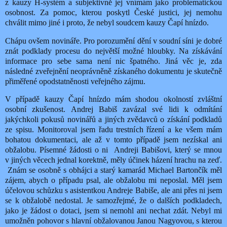
z kauzy H-systém a subjektivně jej vnímám jako problematickou
osobnost. Za pomoc, kterou poskytl České justici, jej nemohu
chválit mimo jiné i proto, že nebyl soudcem kauzy Čapí hnízdo.
Chápu ovšem novináře. Pro porozumění dění v soudní síni je dobré
znát podklady procesu do největší možné hloubky. Na získávání
informace pro sebe sama není nic špatného. Jiná věc je, zda
následné zveřejnění neoprávněně získaného dokumentu je skutečně
přiměřené opodstatněnosti veřejného zájmu.
V případě kauzy Čapí hnízdo mám shodou okolností zvláštní
osobní zkušenost. Andrej Babiš zavázal své lidi k odmítání
jakýchkoli pokusů novinářů a jiných zvědavců o získání podkladů
ze spisu. Monitoroval jsem řadu trestních řízení a ke všem mám
bohatou dokumentaci, ale až v tomto případě jsem nezískal ani
obžalobu. Písemné žádosti o ni
Andreji Babišovi, který se mnou
v jiných věcech jednal korektně, měly účinek házení hrachu na zeď.
Znám se osobně s obhájci a starý kamarád Michael Bartončík měl
zájem, abych o případu psal, ale obžalobu mi neposlal. Měl jsem
účelovou schůzku s asistentkou Andreje Babiše, ale ani přes ni jsem
se k obžalobě nedostal. Je samozřejmé, že o dalších podkladech,
jako je žádost o dotaci, jsem si nemohl ani nechat zdát. Nebyl mi
umožněn pohovor s hlavní obžalovanou Janou Nagyovou, s kterou