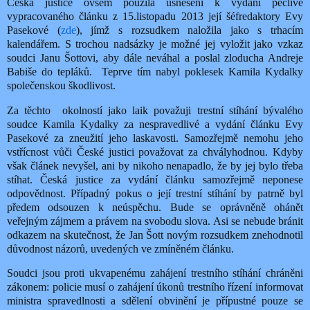
Česká justice ovšem použila usnesení k vydání pečlivě
vypracovaného článku z 15.listopadu 2013 její šéfredaktory Evy
Pasekové (
zde
), jímž s rozsudkem naložila jako s trhacím
kalendářem. S trochou nadsázky je možné jej vyložit jako vzkaz
soudci Janu Šottovi, aby dále neváhal a poslal zloducha Andreje
Babiše do tepláků.
Teprve tím nabyl poklesek Kamila Kydalky
společenskou škodlivost.
Za těchto
okolností jako laik považuji trestní stíhání bývalého
soudce Kamila Kydalky za nespravedlivé a vydání článku Evy
Pasekové za zneužití jeho laskavosti. Samozřejmě nemohu jeho
vstřícnost vůči České justici považovat za chvályhodnou. Kdyby
však článek nevyšel, ani by nikoho nenapadlo, že by jej bylo třeba
stíhat. Česká justice za vydání článku samozřejmě neponese
odpovědnost. Případný pokus o její trestní stíhání by patrně byl
předem odsouzen k neúspěchu. Bude se oprávněně ohánět
veřejným zájmem a právem na svobodu slova. Asi se nebude bránit
odkazem na skutečnost, že Jan Šott novým rozsudkem znehodnotil
důvodnost názorů, uvedených ve zmíněném článku.
Soudci jsou proti ukvapenému zahájení trestního stíhání chráněni
zákonem: policie musí o zahájení úkonů trestního řízení informovat
ministra spravedlnosti a sdělení obvinění je přípustné pouze se