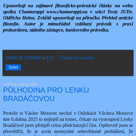
Upozorňuji na zajímavé filozoficko-právnické články na webu
spolku Chamurappi www.chamurappi.eu v sekci Texty JUDr.
Oldřicha Heina. Zvláště upozorňuji na příručku Přehled antické
filozofie. Autor je mimořádně vzdělaný právník s praxí
prokurátora, státního zástupce, bankovního právníka.
JEMELÍK ZDENEK
v
5:57
Žádné komentáře:
Sdílet
neděle 6. dubna 2025
PŮLHODINA PRO LENKU
BRADÁČOVOU
Protože si Václav Moravec nechal v Otázkách Václava Moravce
dne 6.dubna 2025 to nejlepší na konec, čekaje na vystoupení Lenky
Bradáčové jsem přetrpěl celou předcházející část. Opětovně jsem se
přesvědčil, že je zcela nesmyslné sebevědomé prohlášení, že