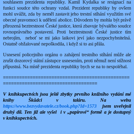
souhlasem prezidenta republiky. Kamil Kydalka se resignací na
funkci soudce této ochrany vzdal. Prezident republiky by ovšem
mohl uvážit, zda by neměl zastavit jeho trestní stíhání využitím své
obecné pravomoci k udělení abolice. Důvodem by mohla být právě
přirozená beztrestnost České justice, která zbavuje bývalého soudce
rovnoprávného postavení. Proti beztrestnosti České justice tím
nebrojím,
neboť se mi jako laikovi jeví jako nezpochybnitelná.
Ostatně obžalované nepoškodila, i když si to asi přála.
Usnesení policejního orgánu o zahájení trestního stíhání může ale
zrušit dozorový státní zástupce usnesením, proti němuž není stížnost
přípustná. Na místě prezidenta republiky bych se na to nespoléhal.
===============================================
===================================
V knihkupectvích jsou ještě zbytky prvního knižního vydání mé
knihy Škůdci v taláru. Na webu
https://www.bezvydavatele.cz/book.php?Id=1573
jsem uveřejnil
druhý díl. Ten již ale vyšel
i v „papírové“ formě a je dostupný
v knihkupectvích.