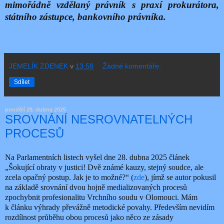
mimořádně vzdělaný právník s praxí prokurátora,
státního zástupce, bankovního právníka.
JEMELÍK ZDENEK
v
13:58
Žádné komentáře:
Sdílet
pondělí 28. dubna 2025
SROVNÁNÍ NESROVNATELNÝCH
PROCESŮ
Na Parlamentních listech vyšel dne 28. dubna 2025 článek
„Šokující obraty v justici! Dvě známé kauzy, stejný soudce, ale
zcela opačný postup. Jak je to možné?“ (
zde
), jímž se autor pokusil
na základě srovnání dvou hojně medializovaných procesů
zpochybnit profesionalitu Vrchního soudu v Olomouci. Mám
k článku výhrady převážně metodické povahy. Především nevidím
rozdílnost průběhu obou procesů jako něco ze zásady