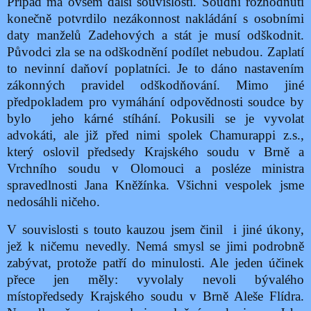
Případ má ovšem další souvislosti. Soudní rozhodnutí
konečně potvrdilo n
ezákonnost nakládání s osobními
daty manželů Zadehových a stát je musí odškodnit.
Původci zla se na odškodnění podílet nebudou. Zaplatí
to nevinní daňoví poplatníci. Je to dáno nastavením
zákonných pravidel odškodňování. Mimo jiné
předpokladem pro vymáhání odpovědnosti soudce by
bylo
jeho kárné stíhání. Pokusili se je vyvolat
advokáti, ale již před nimi spolek Chamurappi z.s.,
který oslovil předsedy Krajského soudu v Brně a
Vrchního soudu v Olomouci a posléze ministra
spravedlnosti Jana Kněžínka. Všichni vespolek jsme
nedosáhli ničeho.
V souvislosti s touto kauzou jsem činil
i jiné úkony,
jež k ničemu nevedly. Nemá smysl se jimi podrobně
zabývat, protože patří do minulosti. Ale jeden účinek
přece jen měly: vyvolaly nevoli bývalého
místopředsedy Krajského soudu v Brně Aleše Flídra.