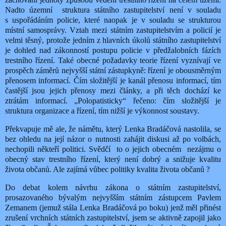
Nadto územní
struktura státního zastupitelství není v souladu
s uspořádáním policie, které naopak je v souladu se strukturou
místní samosprávy. Vztah mezi státním zastupitelstvím a policií je
velmi těsný, protože jedním z hlavních úkolů státního zastupitelství
je dohled nad zákonností postupu policie v předžalobních fázích
trestního řízení. Také obecné požadavky teorie řízení vyznívají ve
prospěch záměrů nejvyšší státní zástupkyně: řízení je obousměrným
přenosem informací. Čím složitější je kanál přenosu informací, tím
častější jsou jejich přenosy mezi články, a při těch dochází ke
ztrátám informací. „Polopatisticky“ řečeno: čím složitější je
struktura organizace a řízení, tím nižší je výkonnost soustavy.
Překvapuje mě ale, že námětu, který Lenka Bradáčová nastolila, se
bez ohledu na její názor o nutnosti zahájit diskusi až po volbách,
nechopili někteří politici. Svědčí
to o jejich obecném
nezájmu o
obecný stav trestního řízení, který není dobrý a snižuje kvalitu
života občanů. Ale zajímá vůbec politiky kvalita života občanů ?
Do debat kolem návrhu zákona o státním zastupitelství,
prosazovaného bývalým nejvyšším státním zástupcem Pavlem
Zemanem (jemuž stála Lenka Bradáčová po boku) jenž měl přinést
zrušení vrchních státních zastupitelství, jsem se aktivně zapojil jako