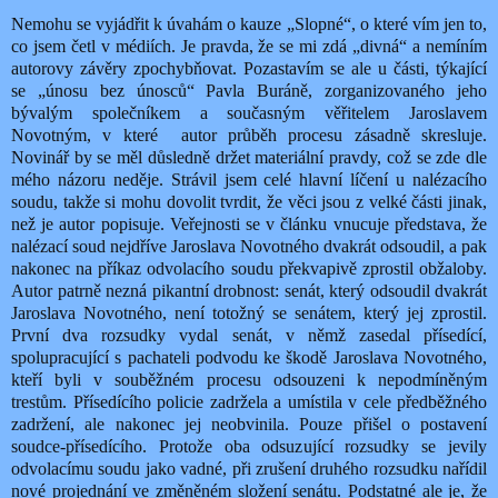
Nemohu se vyjádřit k úvahám o kauze „Slopné“, o které vím jen to,
co jsem četl v médiích. Je pravda, že se mi zdá „divná“ a nemíním
autorovy závěry zpochybňovat. Pozastavím se ale u části, týkající
se „únosu bez únosců“ Pavla Buráně, zorganizovaného jeho
bývalým společníkem a současným věřitelem Jaroslavem
Novotným, v které
autor průběh procesu zásadně skresluje.
Novinář by se měl důsledně držet materiální pravdy, což se zde dle
mého názoru neděje. Strávil jsem celé hlavní líčení u nalézacího
soudu, takže si mohu dovolit tvrdit, že věci jsou z velké části jinak,
než je autor popisuje. Veřejnosti se v článku vnucuje představa, že
nalézací soud nejdříve Jaroslava Novotného dvakrát odsoudil, a pak
nakonec na příkaz odvolacího soudu překvapivě zprostil obžaloby.
Autor patrně nezná pikantní drobnost: senát, který odsoudil dvakrát
Jaroslava Novotného, není totožný se senátem, který jej zprostil.
První dva rozsudky vydal senát, v němž zasedal přísedící,
spolupracující s pachateli podvodu ke škodě Jaroslava Novotného,
kteří byli v souběžném procesu odsouzeni k nepodmíněným
trestům. Přísedícího policie zadržela a umístila v cele předběžného
zadržení, ale nakonec jej neobvinila. Pouze přišel o postavení
soudce-přísedícího. Protože oba odsuzující rozsudky se jevily
odvolacímu soudu jako vadné, při zrušení druhého rozsudku nařídil
nové projednání ve změněném složení senátu. Podstatné ale je, že