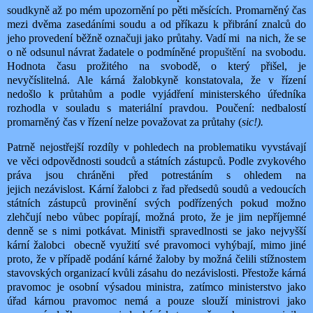
soudkyně až po mém upozornění po pěti měsících. Promarněný čas
mezi dvěma zasedáními soudu a od příkazu k přibrání znalců do
jeho provedení běžně označuji jako průtahy. Vadí mi na nich, že se
o ně odsunul návrat žadatele o podmíněné pro
puštění
na svobodu.
Hodnota času prožitého na svobodě, o který přišel, je
nevyčíslitelná. Ale kárná žalobkyně konstatovala, že v řízení
nedošlo k průtahům a podle vyjádření ministerského úředníka
rozhodla v souladu s materiální pravdou. Poučení: nedbalostí
promarněný čas v řízení nelze považovat za průtahy (
sic!).
Patrně nejostřejší rozdíly v pohledech na problematiku vyvstávají
ve věci odpovědnosti soudců a státních zástupců. Podle zvykového
práva jsou chráněni před potrestáním s ohledem na
jejich
nezávislost. Kární žalobci z řad předsedů soudů a vedoucích
státních zástupců provinění svých
podřízených pokud možno
zlehčují nebo vůbec popírají, možná proto, že je jim nepříjemné
denně se s nimi potkávat. Ministři spravedlnosti se jako nejvyšší
kární žalobci
obecně využití své pravomoci vyhýbají, mimo jiné
proto, že v případě podání kárné žaloby by možná čelili stížnostem
stavovských organizací kvůli zásahu do nezávislosti. Přestože kárná
pravomoc je osobní výsadou ministra, zatímco ministerstvo jako
úřad kárnou pravomoc nemá a pouze slouží ministrovi jako