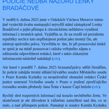
POLICIE NEDBÁ NÁZORŮ LENKY
BRADÁČOVÉ
V neděli 6. dubna 2025 jsme v Otázkách Václava Moravce mimo
jiné vyslechli úvahu nastupující nejvyšší státní zástupkyně Lenky
Bradáčové o jejím přístupu k chronickému neřádstvu vynášení
informací z trestních spisů. Vyjádřila se, že na rozdíl od prezidenta
republiky nechce tuto nepřístojnost potírat jako trestný čin, ale
nástroji správního práva. Vysvětlila to
tím, že při posuzování úniků
ze spisů je na místě posuzovat i otázku veřejného zájmu a
zdůraznila odpovědnost redakcí, které s takto získanými
informacemi následně nakládají (
zde
).
Ale hned v pondělí 7. dubna 2025 SeznamZprávy sdělil čtenářům,
že policie zahájila trestní stíhání bývalého soudce Městského soudu
v Praze Kamila Kydalky za neoprávněné obstarání redakci České
justice usnesení Vrchního soudu v Praze o zrušení zprošťujícího
rozsudku senátu předsedy Jana Šotta v kauze Čapí hnízdo (
zde
).
Rychlý sled rozporných informací má kouzlo nechtěného žertu. Ve
skutečnosti je ale důvodem k vážnému zamyšlení nad tím, co se
stalo, a nad přístupem policie. Pamatuji si soudce Kamila Kydalku