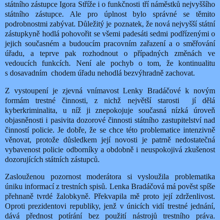
státního zástupce Igora Stříže i o funkčnosti tří náměstků nejvyššího
státního zástupce. Ale pro úplnost bylo správné se těmito
podrobnostmi zabývat. Důležitý je poznatek, že nová nejvyšší státní
zástupkyně hodlá pohovořit se všemi padesáti sedmi podřízenými o
jejich současném a budoucím pracovním zařazení a o směřování
úřadu, a teprve pak rozhodnout o případných změnách ve
vedoucích funkcích. Není ale pochyb o tom, že kontinualitu
s dosavadním chodem úřadu nehodlá bezvýhradně zachovat.
Z vystoupení je zjevná vnímavost Lenky Bradáčové k novým
formám trestné činnosti, z nichž největší starosti jí dělá
kyberkriminalita, u níž ji znepokojuje současná nízká úroveň
objasněnosti i pasivita dozorové činnosti státního zastupitelství nad
činností policie. Je dobře, že se chce této problematice intenzivně
věnovat, protože důsledkem její novosti je patrně nedostatečná
vybavenost policie odborníky a obdobně i neuspokojivá zkušenost
dozorujících státních zástupců.
Zaslouženou pozornost moderátora si vysloužila problematika
úniku informací z trestních spisů. Lenka Bradáčová má pověst spíše
přehnaně tvrdé žalobkyně. Překvapila mě proto její zdrženlivost.
Oproti prezidentovi republiky, jenž v únicích vidí trestné jednání,
dává přednost potírání bez použití nástrojů trestního práva.