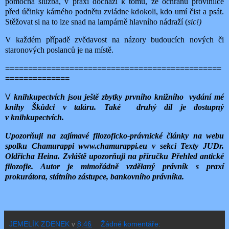
pomocná služba, v praxi dochází k tomu, že ochranu provinilce
před účinky kárného podnětu zvládne kdokoli, kdo umí čist a psát.
Stěžovat si na to lze snad na lampárně hlavního nádraží (
sic!)
V každém případě zvědavost na názory budoucích nových či
staronových poslanců je na místě.
===============================================
==============
V
knihkupectvích jsou ještě zbytky prvního knižního vydání mé
knihy Škůdci v taláru. Také
druhý díl je dostupný
v knihkupectvích.
Upozorňuji na zajímavé filozoficko-právnické články na webu
spolku Chamurappi www.chamurappi.eu v sekci Texty JUDr.
Oldřicha Heina. Zvláště upozorňuji na příručku Přehled antické
filozofie. Autor je mimořádně vzdělaný právník s praxí
prokurátora, státního zástupce, bankovního právníka.
JEMELÍK ZDENEK
v
8:46
Žádné komentáře: