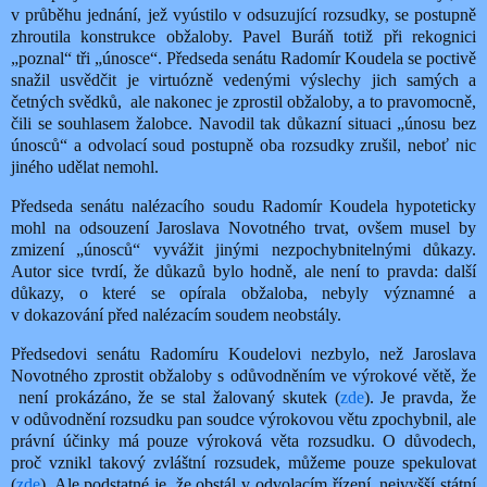
v průběhu jednání, jež vyústilo v odsuzující rozsudky, se postupně
zhroutila konstrukce obžaloby. Pavel Buráň totiž při rekognici
„poznal“ tři „únosce“. Předseda senátu Radomír Koudela se poctivě
snažil usvědčit je virtuózně vedenými výslechy jich samých a
četných svědků,
ale nakonec je zprostil obžaloby, a to pravomocně,
čili se souhlasem žalobce. Navodil tak důkazní situaci „únosu bez
únosců“ a odvolací soud postupně oba rozsudky zrušil, neboť nic
jiného udělat nemohl.
Předseda senátu nalézacího soudu Radomír Koudela hypoteticky
mohl na odsouzení Jaroslava
Novotného trvat, ovšem musel by
zmizení „únosců“ vyvážit jinými nezpochybnitelnými důkazy.
Autor sice tvrdí, že důkazů bylo hodně, ale není to pravda: další
důkazy, o které se opírala obžaloba, nebyly významné a
v dokazování před nalézacím soudem neobstály.
Předsedovi senátu Radomíru Koudelovi nezbylo, než Jaroslava
Novotného zprostit obžaloby s odůvodněním ve výrokové větě, že
není prokázáno, že se stal žalovaný skutek (
zde
). Je pravda, že
v odůvodnění rozsudku pan soudce výrokovou větu zpochybnil, ale
právní účinky má pouze výroková věta rozsudku. O důvodech,
proč vznikl takový zvláštní rozsudek, můžeme pouze spekulovat
(
zde
). Ale podstatné je, že obstál v odvolacím řízení, nejvyšší státní