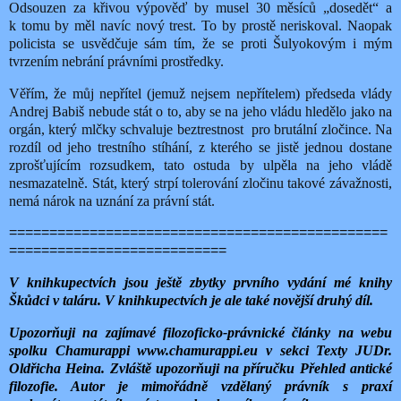
Odsouzen za křivou výpověď by musel 30 měsíců „dosedět“ a
k tomu by měl navíc nový trest. To by prostě neriskoval. Naopak
policista se usvědčuje sám tím, že se proti Šulyokovým i mým
tvrzením nebrání právními prostředky.
Věřím, že můj nepřítel (jemuž nejsem nepřítelem) předseda vlády
Andrej Babiš nebude stát o to, aby se na jeho vládu hledělo jako na
orgán, který mlčky schvaluje beztrestnost
pro brutální zločince. Na
rozdíl od jeho trestního stíhání, z kterého se jistě jednou dostane
zprošťujícím rozsudkem, tato ostuda by ulpěla na jeho vládě
nesmazatelně. Stát, který strpí tolerování zločinu takové závažnosti,
nemá nárok na uznání za právní stát.
===============================================
===========================
V knihkupectvích jsou ještě zbytky prvního vydání mé knihy
Škůdci v taláru. V knihkupectvích je ale také novější druhý díl.
Upozorňuji na zajímavé filozoficko-právnické články na webu
spolku Chamurappi www.chamurappi.eu v sekci Texty JUDr.
Oldřicha Heina. Zvláště upozorňuji na příručku Přehled antické
filozofie. Autor je mimořádně vzdělaný právník s praxí