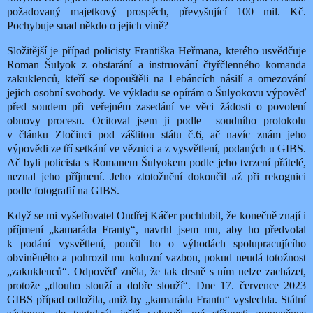
požadovaný majetkový prospěch, převyšující 100 mil. Kč.
Pochybuje snad někdo o jejich vině?
Složitější je případ policisty Františka Heřmana, kterého usvědčuje
Roman Šulyok z obstarání a instruování čtyřčlenného komanda
zakuklenců, kteří se dopouštěli na Lebáncích násilí a omezování
jejich osobní svobody. Ve výkladu se opírám o Šulyokovu výpověď
před soudem při veřejném zasedání ve věci žádosti o povolení
obnovy procesu. Ocitoval jsem ji podle
soudního protokolu
v článku Zločinci pod záštitou státu č.6, ač navíc znám jeho
výpovědi ze tří setkání ve věznici a z vysvětlení, podaných u GIBS.
Ač byli policista s Romanem Šulyokem podle jeho tvrzení přátelé,
neznal jeho příjmení. Jeho ztotožnění dokončil až při rekognici
podle fotografií na GIBS.
Když se mi vyšetřovatel Ondřej Káčer pochlubil, že konečně znají i
příjmení „kamaráda Franty“, navrhl jsem mu, aby ho předvolal
k podání vysvětlení, poučil ho o výhodách spolupracujícího
obviněného a pohrozil mu koluzní vazbou, pokud neudá totožnost
„zakuklenců“. Odpověď zněla, že tak drsně s ním nelze zacházet,
protože „dlouho slouží a dobře slouží“. Dne 17. července 2023
GIBS případ odložila, aniž by „kamaráda Frantu“ vyslechla. Státní