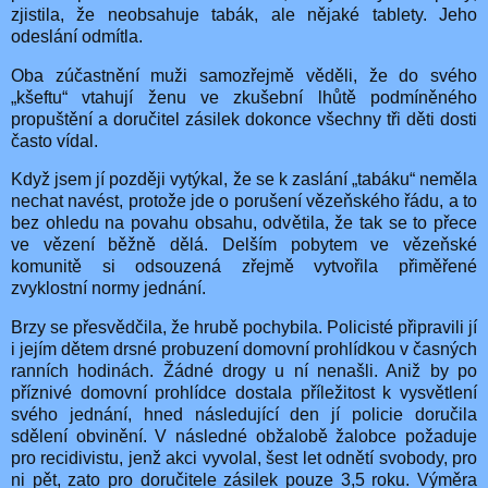
zjistila, že neobsahuje tabák, ale nějaké tablety. Jeho
odeslání odmítla.
Oba zúčastnění muži samozřejmě věděli, že do svého
„kšeftu“ vtahují ženu ve zkušební lhůtě podmíněného
propuštění a doručitel zásilek dokonce všechny tři děti dosti
často vídal.
Když jsem jí později vytýkal, že se k zaslání „tabáku“ neměla
nechat navést, protože jde o porušení vězeňského řádu, a to
bez ohledu na povahu obsahu, odvětila, že tak se to přece
ve vězení běžně dělá. Delším pobytem ve vězeňské
komunitě si odsouzená zřejmě vytvořila přiměřené
zvyklostní normy jednání.
Brzy se přesvědčila, že hrubě pochybila. Policisté připravili jí
i jejím dětem drsné probuzení domovní prohlídkou v časných
ranních hodinách. Žádné drogy u ní nenašli. Aniž by po
příznivé domovní prohlídce dostala příležitost k vysvětlení
svého jednání, hned následující den jí policie doručila
sdělení obvinění. V následné obžalobě žalobce požaduje
pro recidivistu, jenž akci vyvolal, šest let odnětí svobody, pro
ni pět, zato pro doručitele zásilek pouze 3,5 roku. Výměra