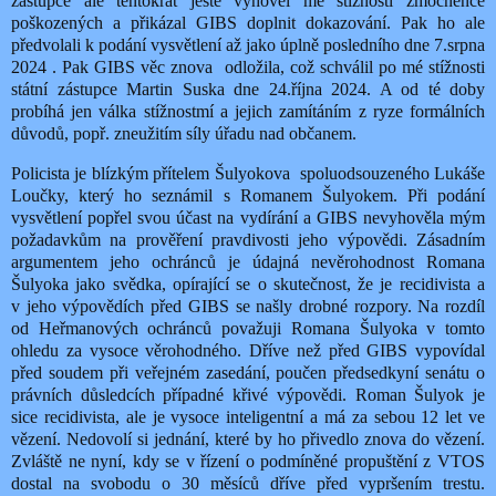
zástupce ale tentokrát ještě vyhověl mé stížnosti zmocněnce
poškozených a přikázal GIBS doplnit dokazování. Pak ho ale
předvolali k podání vysvětlení až jako úplně posledního dne 7.srpna
2024 . Pak GIBS věc znova
odložila, což schválil po mé stížnosti
státní zástupce Martin Suska dne 24.října 2024. A od té doby
probíhá jen válka stížnostmí a jejich zamítáním z ryze formálních
důvodů, popř. zneužitím síly úřadu nad občanem.
Policista je blízkým přítelem Šulyokova
spoluodsouzeného Lukáše
Loučky, který ho seznámil s Romanem Šulyokem. Při podání
vysvětlení popřel svou účast na vydírání a GIBS nevyhověla mým
požadavkům na prověření pravdivosti jeho výpovědi. Zásadním
argumentem jeho ochránců je údajná nevěrohodnost Romana
Šulyoka jako svědka, opírající se o skutečnost, že je recidivista a
v jeho výpovědích před GIBS se našly drobné rozpory. Na rozdíl
od Heřmanových ochránců považuji Romana Šulyoka v tomto
ohledu za vysoce věrohodného. Dříve než před GIBS vypovídal
před soudem při veřejném zasedání, poučen předsedkyní senátu o
právních důsledcích případné křivé výpovědi. Roman Šulyok je
sice recidivista, ale je vysoce inteligentní a má za sebou 12 let ve
vězení. Nedovolí si jednání, které by ho přivedlo znova do vězení.
Zvláště ne nyní, kdy se v řízení o podmíněné propuštění z VTOS
dostal na svobodu o 30 měsíců dříve před vypršením trestu.