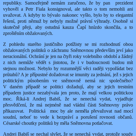
republiky. Samozřejmě nemám zaručeno, že by pan
prezident
vyhověl a Petr Fiala konsignoval, ale takto o tom nemohli ani
uvažovat. A kdyby to bývalo nakonec vyšlo, bylo by to elegantní
řešení, proti němuž by nebyly možné právní výhrady. Osobně si
skutečně přeji, aby ostudná kauza Čapí hnízdo skončila, a to
zproštěním obžalovaných.
Z pohledu starého justičního potížisty se mi rozhodnutí obou
obžalovaných politiků o záchranu Sněmovnou především jeví jako
neracionální. Ochrání je jen na čtyři roky volebního období a žádný
z nich nemůže vědět s jistotou, že i v budoucnosti budou mít
stejnou možnost. Nebylo by rozumnější věci raději vypořádat bez
průtahů? A je přípustné dožadovat se imunity za jednání, jež s jejich
politickým působením ve sněmovně nemá nic společného?
V daném případě se politici dožadují, aby se jejich trestním
případem justice nezabývala jen proto, že mají velkou politickou
moc. Říká-li Andrej Babiš, že se nenechá vydat, vyjadřuje
přesvědčení, že má nejméně nad vládní části Sněmovny právo
přikazovat.
Politická
moc by ale neměla převažovat nad mocí
soudní, neboť to vede k bezpráví a porušení rovnosti občanů.
Césarské choutky politiků by měla Sněmovna potlačovat.
Andrej Babiš se nechal slyšet, že se nenechá vydat, protože soudy