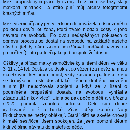
Mezi propuštěnými jsou čtyři ženy. Tři z nich se brzy staly
matkami miminek a stále plní můj archiv fotografiemi
krásných mrňat.
Mezi všemi případy jen v jednom doprovázela odsouzeného
po dobu devíti let žena, která trvale hledala cesty k jeho
návratu na svobodu. Po dvou neúspěšných pokusech o
obnovu procesu se dostal na svobodu na základě našeho
návrhu (tehdy nám zákon umožňoval podávat návrhy na
propuštění). Tito partneři jako jediní spolu žijí dosud.
Ošklivý je případ matky samoživitelky s třemi dětmi ve věku
3, 11 a 14 let. Dostala se dvakrát do vězení za nevýznamnou
majetkovou trestnou činnost, vždy zásluhou partnera, který
se do výkonu trestu dostal také. Během druhého uvěznění
s ním již neudržovala spojení a když se v řízení o
podmíněné propuštění dostala na svobodu, vyhlásila
zásadu „již nikdy více“. Ujala se pak péče o děti a v březnu
r.2022 porodila zdařilou holčičku. Děti jsou dobře
vychované, milé a hezké. Zčásti díky Šatníku Nory
Fridrichové se hezky oblékají. Starší děti se skvěle chovají
k malé sestřičce. Jsem spokojen, že jsem pomohl dětem
k dřívějšímu návratu do mateřské péče.