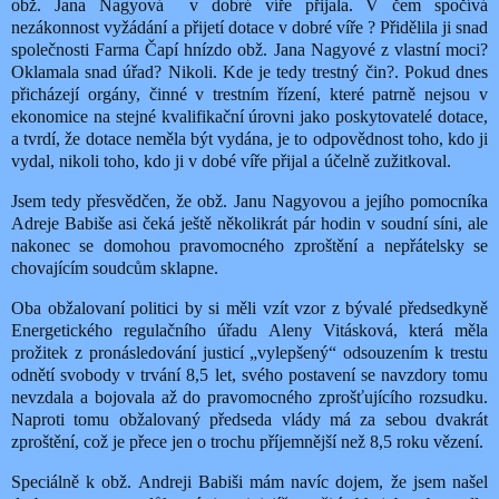
obž. Jana Nagyová
v dobré víře přijala. V čem spočívá
nezákonnost vyžádání a přijetí dotace v dobré víře ? Přidělila ji snad
společnosti Farma Čapí hnízdo obž. Jana Nagyové z vlastní moci?
Oklamala snad úřad? Nikoli. Kde je tedy trestný čin?. Pokud dnes
přicházejí orgány, činné v trestním řízení, které patrně nejsou v
ekonomice na stejné kvalifikační úrovni jako poskytovatelé dotace,
a tvrdí, že dotace neměla být vydána, je to odpovědnost toho, kdo ji
vydal, nikoli toho, kdo ji v dobé víře přijal a účelně zužitkoval.
Jsem tedy přesvědčen, že obž. Janu Nagyovou a jejího pomocníka
Adreje Babiše asi čeká ještě několikrát pár hodin v soudní síni, ale
nakonec se domohou pravomocného zproštění a nepřátelsky se
chovajícím soudcům sklapne.
Oba obžalovaní politici by si měli vzít vzor z bývalé předsedkyně
Energetického regulačního úřadu Aleny Vitásková, která měla
prožitek z pronásledování justicí „vylepšený“ odsouzením k trestu
odnětí svobody v trvání 8,5 let, svého postavení se navzdory tomu
nevzdala a bojovala až do pravomocného zprošťujícího rozsudku.
Naproti tomu obžalovaný předseda vlády má za sebou dvakrát
zproštění, což je přece jen o trochu příjemnější než 8,5 roku vězení.
Speciálně k obž. Andreji Babiši mám navíc dojem, že jsem našel