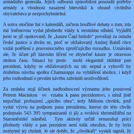
armádního generála. Jejich odborná způsobilost posoudit potřeby
armády a vhodnost nasazení bitevníků k obraně civilního
obyvatelstva je nezpochybnitelná.
A sotva otočíme list v kalendáři, začnou bouřlivé debaty o tom, zda
má Sněmovna vydat předsedu vlády k trestnímu stíhání. Vyjádřil
jsem se již opakovaně, že „kauzu Čapí hnízdo“ považuji za ostudu
české justice a divím se, proč se obžalovaný Andrej Babiš chce
vzdát potěšení z pravomocného zprošťujícího rozsudku. Uznávám
ale, že účast při hlavním líčení ve zbytečné kauze je otravnou
ztrátou času. Situaci by proto
mohl elegantně zklidnit pan
prezident, kdyby se obžalovaných na nic neptal a vyhověl by
druhému návrhu spolku Chamurappi na vyhlášení abolice, i když
jeho rozhodnutí o prvním návrhu zabránili nezdvořilostí.
Za zmínku stojí účinek nadhodnocení významu jeho postavení
Petrem Macinkou
ve
vztahu k panu prezidentovi, s nímž jistě
nepočítal: probuzení „spícího obra“, tedy Milionu chvilek, jenž
vydal výzvu na podporu pana prezidenta, kterou do této chvíle
podepsalo 543 395 sympatizantů (i já) a svolává shromáždění na
Staroměstské náměstí.
Tyto aktivity určitě nenarušují práci
předsedy vlády a pan prezident není tolik ohrožen, že by bylo
nezbytné jej chránit. Je ale dobře, že „chvilkaři“ vyslali signál, že