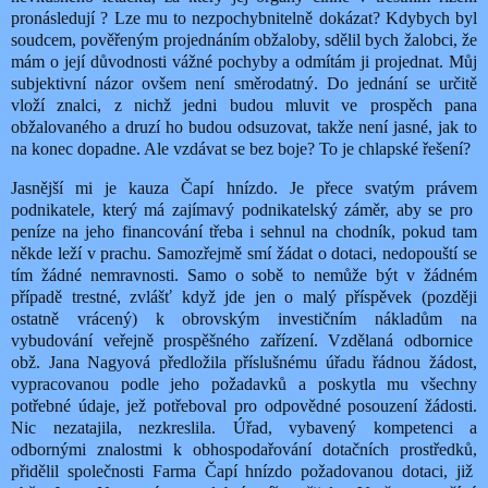
pronásledují ? Lze mu to nezpochybnitelně dokázat? Kdybych byl
soudcem, pověřeným projednáním obžaloby, sdělil bych žalobci, že
mám o její důvodnosti vážné pochyby a odmítám ji projednat. Můj
subjektivní názor ovšem není směrodatný. Do jednání se určitě
vloží znalci, z nichž jedni budou mluvit ve prospěch pana
obžalovaného a druzí ho budou odsuzovat, takže není jasné, jak to
na konec dopadne. Ale vzdávat se bez boje? To je chlapské řešení?
Jasnější mi je kauza Čapí hnízdo. Je přece svatým právem
podnikatele, který má zajímavý podnikatelský záměr, aby se pro
peníze na jeho financování třeba i sehnul na chodník, pokud tam
někde leží v prachu. Samozřejmě smí žádat o dotaci, nedopouští se
tím žádné nemravnosti. Samo o sobě to nemůže být v žádném
případě trestné, zvlášť když jde jen o malý příspěvek (později
ostatně vrácený) k obrovským investičním nákladům na
vybudování veřejně prospěšného zařízení. Vzdělaná odbornice
obž. Jana Nagyová předložila příslušnému úřadu řádnou žádost,
vypracovanou podle jeho požadavků a poskytla mu všechny
potřebné údaje, jež potřeboval pro odpovědné posouzení žádosti.
Nic nezatajila, nezkreslila. Úřad, vybavený kompetenci a
odbornými znalostmi k obhospodařování dotačních prostředků,
přidělil společnosti Farma Čapí hnízdo požadovanou dotaci, již