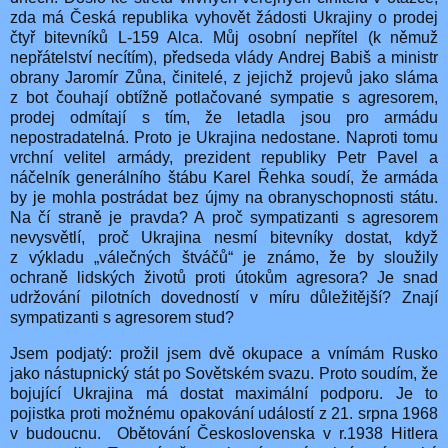
zda má Česká republika vyhovět žádosti Ukrajiny o prodej
čtyř bitevníků L-159 Alca. Můj osobní nepřítel (k němuž
nepřátelství necítím), předseda vlády Andrej Babiš a ministr
obrany Jaromír Zůna, činitelé, z jejichž projevů jako sláma
z bot čouhají obtížně potlačované sympatie s agresorem,
prodej odmítají s tím, že letadla jsou pro armádu
nepostradatelná. Proto je Ukrajina nedostane. Naproti tomu
vrchní velitel armády, prezident republiky Petr Pavel a
náčelník generálního štábu Karel Řehka soudí, že armáda
by je mohla postrádat bez újmy na obranyschopnosti státu.
Na čí straně je pravda? A proč sympatizanti s agresorem
nevysvětlí, proč Ukrajina nesmí bitevníky dostat, když
z výkladu „válečných štváčů“ je známo, že by sloužily
ochraně lidských životů proti útokům agresora? Je snad
udržování pilotních dovedností v míru důležitější? Znají
sympatizanti s agresorem stud?
Jsem podjatý: prožil jsem dvě okupace a vnímám Rusko
jako nástupnický stát po Sovětském svazu. Proto soudím, že
bojující Ukrajina má dostat maximální podporu. Je to
pojistka proti možnému opakování událostí z 21. srpna 1968
v budoucnu.
Obětování Československa v r.1938 Hitlera