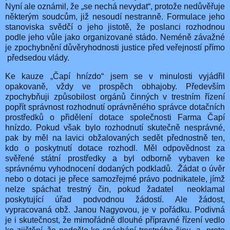
Nyní ale oznámil, že „se nechá nevydat“, protože nedůvěřuje
některým soudcům, již nesoudí nestranně. Formulace jeho
stanoviska svědčí o jeho jistotě, že poslanci rozhodnou
podle jeho vůle jako organizované stádo. Neméně závažné
je zpochybnění důvěryhodnosti justice před veřejností přímo
předsedou vlády.
Ke kauze „Čapí hnízdo“ jsem se v minulosti vyjádřil
opakovaně, vždy ve prospěch obhajoby. Především
zpochybňuji způsobilost orgánů činných v trestním řízení
popřít správnost rozhodnutí oprávněného správce dotačních
prostředků o přidělení dotace společnosti Farma Čapí
hnízdo. Pokud však bylo rozhodnutí skutečně nesprávné,
pak by měl na lavici obžalovaných sedět přednostně ten,
kdo o poskytnutí dotace rozhodl. Měl odpovědnost za
svěřené státní prostředky a byl odborně vybaven ke
správnému vyhodnocení dodaných podkladů.
Žádat o úvěr
nebo o dotaci je přece samozřejmé právo podnikatele, jímž
nelze spáchat trestný čin, pokud žadatel
neoklamal
poskytující úřad podvodnou žádostí. Ale žádost,
vypracovaná obž. Janou Nagyovou, je v pořádku. Podivná
je i skutečnost, že mimořádně dlouhé přípravné řízení vedlo