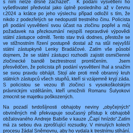
s ním nelze drsně zacházet“.
K podání vysvětlení ho
vyšetřovatel předvolal jako úplně posledního až v červnu
r.2024 a krátce po jeho výslechu případ odložil s tím, že
nikdo z podezřelých se nedopustil trestného činu. Policista
při podání vysvětlení svou účast na zločinu popřel a můj
požadavek na přezkoumání nejspíš nepravdivé výpovědi
státní zástupce odmítl. Tento stav trvá dodnes, přestože se
ve stížnostním řízení postupně dostal až na stůl nejvyšší
státní zástupkyně Lenky Bradáčové. Zatím vše působí
dojmem, že se státní zástupci rozhodli zajistit osmičlenné
zločinecké bandě beztrestnost promlčením.
Jsem
přesvědčen, že policista při podání vysvětlení lhal a snažím
se svou pravdu obhájit. Stojí ale proti mně obranný kruh
státních zástupců všech stupňů, kteří si vzájemně kryjí záda.
S policistou se vezou tři zločinci s vysokoškolským
právnickým vzděláním, kteří umožnili Romanu Šulyokovi
zmocnit se majetku poškozených.
Na pozadí tvrdošíjnosti obhajoby neviny „obyčejných“
obviněných mě překvapuje současný přístup k obhajobě
obžalovaného Andreje Babiše v kauze „Čapí hnízdo“.Zatím
má za sebou dva zprošťující rozsudky. V minulých kolech
procesu žádal Sněmovnu, aby ho vydala k trestnímu stíhání.