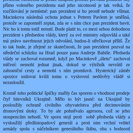
přímo voleného prezidenta nad jeho nicotností je tak velká, že
rozčilování je nemístné: pan prezident si ho prostě nebude všímat.
Macinkova následná ochota jednat s Petrem Pavlem je směšná,
protože se zapomněl zeptat, zda se s ním chce pan prezident bavit.
Nic ho k tomu totiž nenutí. Bude platit to, co mezi sebou dohodnou
prezident s předsedou vlády, který za své ministry odpovídá a také
má právo navrhnout jejich odvolání, budou-li střečkovat příliš. Že
to tak bude, je zřejmé ze skutečnosti, že pan prezident pozval na
středeční schůzku na Hrad pouze pana Andreje Babiše. Předseda
vlády se zachoval rozumně, když po Macinkově „úletu“ zachoval
mlčení: nemohl jednat jinak, dokud se výtržník nevrátil ze
zahraniční cesty a nemohl s ním promluvit. Hysterický záměr
opozice usilovat kvůli tomu o vyslovení nedůvěry vládě si
nezasloužil.
Kromě toho politické špičky mařily čas sporem o vhodnost prodeje
čtyř bitevníků Ukrajině. Mělo to být jasné: na Ukrajině by
posloužily ochraně civilního obyvatelstva před decimováním
dronovými útoky. To by ale pohněvalo agresora, což se jeho
stoupencům nehodí. Ve sporu stojí proti
sobě předseda vlády a
vysloužilý předlistopadový generál a proti nim vrchní velitel
armády spolu s náčelníkem generálního štábu, oba s hodností