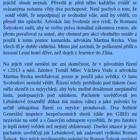
jejichž obsah neznali. Přivedli je před něho každého zvlášť se
svázanýma nohama vždy dva pochopové. Není pochyb o tom, že
notář věděl, že nepodpisují ze svobodné vůle, aniž by věděli, co
přesně tím způsobí. Advokát Jan Svoboda sice tvrdí, že Romanu
Šulyokovi radil, aby se svého práva domáhal zákonnou cestou, ale
přesto považoval za nutné, aby obstaral pro akci vhodného notáře a
použil k tomu pomoc kamaráda, advokáta Martina Rezka. Vina
všech tří je dobře viditelná. Mimo jiné zavinili, že poškození přišli o
luxusní Lesní hotel dříve, než dojeli z Jesenice do Zlína.
Na jejich vině nemění nic ani skutečnost, že v původním řízení
v r.2013 a násl. žalobce Tomáš Milec Václava Vodu a advokáta
Martina Rezka neobžaloval, pouze je použil jako svědky. O Janu
Svobodovi nemohl vědět. Řízení tehdy probíhalo pod tlakem času:
mělo skončit co nejrychleji, aby bylo možné dosáhnout zneplatnění
listin, podepsaných pod nátlakem. Pachatele usvědčovali jen
Lebánkové (osamělý důkaz má malou váhu) a jako právníci by
určitě obhajobou řízení co nejvíce protahovali. Dva ředitelé
Generální inspekce bezpečnostních sborů (dále jen GIBS) mi
nezávisle na sobě a s časovým odstupem vysvětlili, že pro žalobce
je lepší dobrý svědek než nejistý obžalovaný. Dnešní situace je jiná:
pachatele usvědčují jak Lebánkové, tak zadavatel vydírání Roman
Šulyok. Bez jejich nezákonného jednání by Roman Šulyok nezískal