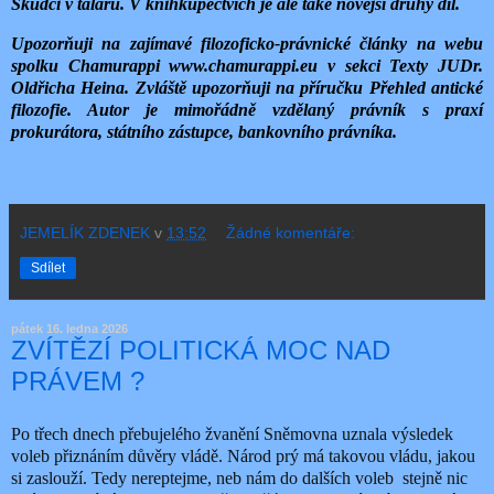
Škůdci v taláru. V knihkupectvích je ale také novější druhý díl.
Upozorňuji na zajímavé filozoficko-právnické články na webu
spolku Chamurappi www.chamurappi.eu v sekci Texty JUDr.
Oldřicha Heina. Zvláště upozorňuji na příručku Přehled antické
filozofie. Autor je mimořádně vzdělaný právník s praxí
prokurátora, státního zástupce, bankovního právníka.
JEMELÍK ZDENEK
v
13:52
Žádné komentáře:
Sdílet
pátek 16. ledna 2026
ZVÍTĚZÍ POLITICKÁ MOC NAD
PRÁVEM ?
Po třech dnech přebujelého žvanění Sněmovna uznala výsledek
voleb přiznáním důvěry vládě. Národ prý má takovou vládu, jakou
si zaslouží. Tedy nereptejme, neb nám do dalších voleb
stejně nic