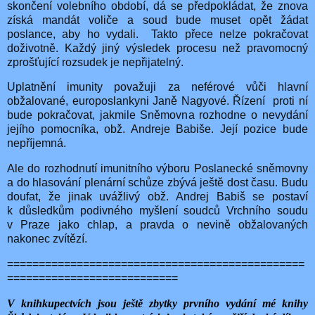
skončení volebního období, dá se předpokládat, že znova
získá mandát voliče a soud bude muset opět žádat
poslance, aby ho vydali.
Takto přece nelze pokračovat
doživotně. Každý jiný výsledek procesu než pravomocný
zprošťující rozsudek je nepřijatelný.
Uplatnění imunity považuji za neférové vůči hlavní
obžalované, europoslankyni Janě Nagyové. Řízení
proti ní
bude pokračovat, jakmile Sněmovna rozhodne o nevydání
jejího pomocníka, obž. Andreje Babiše. Její pozice bude
nepříjemná.
Ale do rozhodnutí imunitního výboru Poslanecké sněmovny
a do hlasování plenární schůze zbývá ještě dost času. Budu
doufat, že jinak uvážlivý obž. Andrej Babiš se postaví
k důsledkům podivného myšlení soudců Vrchního soudu
v Praze jako chlap, a pravda o nevině obžalovaných
nakonec zvítězí.
===============================================
===========================
V knihkupectvích jsou ještě zbytky prvního vydání mé knihy