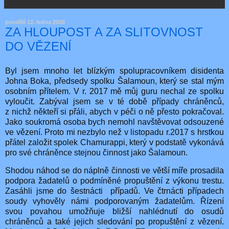
pondělí 12. ledna 2026
ZA HLOUPOST A ZA SLITOVNOST
DO VĚZENÍ
Byl jsem mnoho let blízkým spolupracovníkem disidenta
Johna Boka, předsedy spolku Šalamoun, který se stal mým
osobním přítelem. V r. 2017 mě můj guru nechal ze spolku
vyloučit. Zabýval jsem se v té době případy chráněnců,
z nichž někteří si přáli, abych v péči o ně přesto pokračoval.
Jako soukromá osoba bych nemohl navštěvovat odsouzené
ve vězení. Proto mi nezbylo než v listopadu r.2017 s hrstkou
přátel založit spolek Chamurappi, který v podstatě vykonává
pro své chráněnce stejnou činnost jako Šalamoun.
Shodou náhod se do náplně činnosti ve větší míře prosadila
podpora žadatelů o podmíněné propuštění z výkonu trestu.
Zasáhli jsme do šestnácti případů. Ve čtrnácti případech
soudy vyhověly námi podporovaným žadatelům. Řízení
svou povahou umožňuje bližší nahlédnutí do osudů
chráněnců a také jejich sledování po propuštění z vězení.