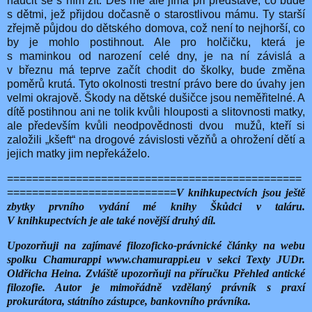
naučit se s ním žít. Děs mě ale jímá při představě, co bude
s dětmi, jež přijdou dočasně o starostlivou mámu. Ty starší
zřejmě půjdou do dětského domova, což není to nejhorší, co
by je mohlo postihnout. Ale pro holčičku, která je
s maminkou od narození celé dny, je na ní závislá a
v březnu má teprve začít chodit do školky, bude změna
poměrů krutá. Tyto okolnosti trestní právo bere do úvahy jen
velmi okrajově. Škody na dětské dušičce jsou neměřitelné. A
dítě postihnou ani ne tolik kvůli hlouposti a slitovnosti matky,
ale především kvůli neodpovědnosti dvou mužů, kteří si
založili „kšeft“ na drogové závislosti vězňů a ohrožení dětí a
jejich matky jim nepřekáželo.
===============================================
===========================
V knihkupectvích jsou ještě
zbytky prvního vydání mé knihy Škůdci v taláru.
V knihkupectvích je ale také novější druhý díl.
Upozorňuji na zajímavé filozoficko-právnické články na webu
spolku Chamurappi www.chamurappi.eu v sekci Texty JUDr.
Oldřicha Heina. Zvláště upozorňuji na příručku Přehled antické
filozofie. Autor je mimořádně vzdělaný právník s praxí
prokurátora, státního zástupce, bankovního právníka.