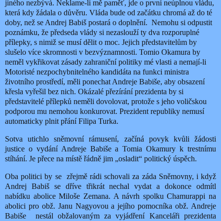
jiného nezbývá. Neklame-li mě paměť, jde o první neúplnou vládu,
která kdy žádala o důvěru. Vláda bude od začátku chromá až do té
doby, než se Andrej Babiš postará o doplnění.
Nemohu si odpustit
poznámku, že předseda vlády si nezaslouží ty dva rozporuplné
přílepky, s nimiž se musí dělit o moc. Jejich představitelům by
slušelo více skromnosti v bezvýznamnosti. Tomio Okamura by
neměl vykřikovat zásady zahraniční politiky mé vlasti a nemají-li
Motoristé nezpochybnitelného kandidáta na funkci ministra
životního prostředí, měli ponechat Andreje Babiše, aby obsazení
křesla vyřešil bez nich. Okázalé přezírání prezidenta by si
představitelé přílepků neměli dovolovat, protože s jeho voličskou
podporou mu nemohou konkurovat. Prezident republiky nemusí
automaticky plnit přání Filipa Turka.
Sotva utichlo sněmovní rámusení, začíná povyk kvůli žádosti
justice o vydání Andreje Babiše a Tomia Okamury k trestnímu
stíhání. Je přece na místě řádně jim „osladit“ politický úspěch.
Oba politici by se zřejmě rádi schovali za záda Sněmovny, i když
Andrej Babiš se dříve třikrát nechal vydat a dokonce odmítl
nabídku abolice Miloše Zemana. A návrh spolku Chamurappi na
abolici pro obž. Janu Nagyovou a jejího pomocníka obž. Andreje
Babiše
nestál obžalovaným za vyjádření Kanceláři prezidenta