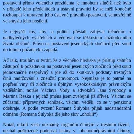
postavení přímo voleného prezidenta je mnohem silnější než bylo
v případě jeho předchůdců a ústavní právníci by se měli konečně
rozhoupat k upravení jeho ústavně právního postavení, samozřejmě
ve smyslu jeho posílení.
Je nejvyšší čas, aby se politici přestali zabývat řečněním o
nadbytečných výstřelcích a věnovali se těžkostem každodenního
života občanů. Právo na postavení jesenických zločinců před soud
do tohoto požadavku zapadá.
Ač laik, troufám si tvrdit, že z věcného hlediska je přístup státních
zástupců k požadavku na postavení jesenických zločinců před soud
jednoznačně nesprávný a jde až do skutkové podstaty trestných
činů nadržování a zneužití pravomoci. Nejsnáze je to patrné na
popření viny tří zločinců s úplným vysokoškolským právnickým
vzděláním: notáře Václava Vody a advokátů Jana Svobody a
Martina Rezka ( jejichž jména jsem zveřejnil již dříve). Všichni se
zúčastnili přípravných schůzek, všichni věděli, co se v penzionu
odehraje. A podle tvrzení Romana Šulyoka přijali nadstandardní
odměnu (Romana Šulyoka dle jeho slov „oholili“)
Notář, nikoli zcela neznámý orgánům činným v trestním řízení,
nechal poškozené podepsat listiny s
obchodněprávními účinky,