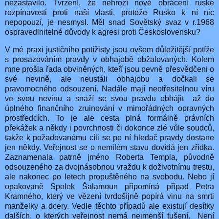
nezastavilo. Tvrzení, že nehrozí nové obrácení ruské
rozpínavosti proti naší vlasti, protože Rusko k ní nic
nepopouzí, je nesmysl. Měl snad Sovětský svaz v r.1968
ospravedlnitelné důvody k agresi proti Československu?
V mé praxi justičního potížisty jsou ovšem důležitější potíže
s prosazováním pravdy v obhajobě obžalovaných. Kolem
mne prošla řada obviněných, kteří jsou pevně přesvědčeni o
své nevině, ale neustáli obhajobu a dočkali se
pravomocného odsouzení. Nadále mají neotřesitelnou víru
ve svou nevinu a snaží se svou pravdu obhájit
až do
úplného finančního zruinování v mimořádných opravných
prostředcích. To je ale cesta plná formálně právních
překážek a někdy i povrchnosti či dokonce zlé vůle soudců,
takže k požadovanému cíli se po ní hledač pravdy dostane
jen někdy. Veřejnost se o nemilém stavu dovídá jen zřídka.
Zaznamenala patrně jméno Roberta Templa, původně
odsouzeného za dvojnásobnou vraždu k doživotnímu trestu,
ale nakonec po letech propuštěného na svobodu. Nebo jí
opakovaně Spolek Šalamoun připomíná případ Petra
Kramného, který ve vězení tvrdošíjně popírá vinu na smrti
manželky a dcery. Vedle těchto případů ale existují desítky
dalších, o kterých veřejnost nemá nejmenší tušení.
Není