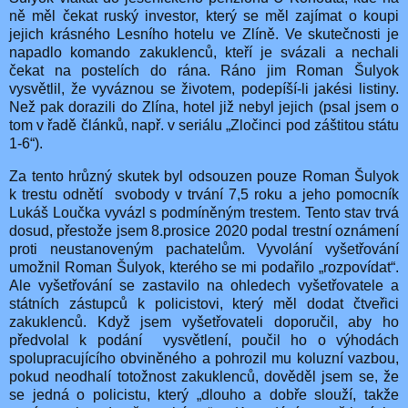
ně měl čekat ruský investor, který se měl zajímat o koupi
jejich krásného Lesního hotelu ve Zlíně. Ve skutečnosti je
napadlo komando zakuklenců, kteří je svázali a nechali
čekat na postelích do rána. Ráno jim Roman Šulyok
vysvětlil, že vyváznou se životem, podepíší-li jakési listiny.
Než pak dorazili do Zlína, hotel již nebyl jejich (psal jsem o
tom v řadě článků, např. v seriálu „Zločinci pod záštitou státu
1-6“).
Za tento hrůzný skutek byl odsouzen pouze Roman Šulyok
k trestu odnětí
svobody v trvání 7,5 roku a jeho pomocník
Lukáš Loučka vyvázl s podmíněným trestem. Tento stav trvá
dosud, přestože jsem 8.prosice 2020 podal trestní oznámení
proti neustanoveným pachatelům. Vyvolání vyšetřování
umožnil Roman Šulyok, kterého se mi podařilo „rozpovídat“.
Ale vyšetřování se zastavilo na ohledech vyšetřovatele a
státních zástupců k policistovi, který měl dodat čtveřici
zakuklenců. Když jsem vyšetřovateli doporučil, aby ho
předvolal k podání
vysvětlení, poučil ho o výhodách
spolupracujícího obviněného a pohrozil mu koluzní vazbou,
pokud neodhalí totožnost zakuklenců, dověděl jsem se, že
se jedná o policistu, který „dlouho a dobře slouží, takže