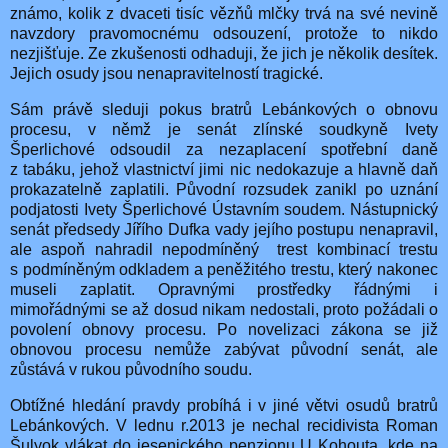
známo, kolik z dvaceti tisíc vězňů mlčky trvá na své nevině
navzdory pravomocnému odsouzení, protože to nikdo
nezjišťuje. Ze zkušenosti odhaduji, že jich je několik desítek.
Jejich osudy jsou nenapravitelností tragické.
Sám právě sleduji pokus bratrů Lebánkových o obnovu
procesu, v němž je senát zlínské soudkyně Ivety
Šperlichové odsoudil za nezaplacení spotřební daně
z tabáku, jehož vlastnictví jimi nic nedokazuje a hlavně daň
prokazatelně zaplatili. Původní rozsudek zanikl po uznání
podjatosti Ivety Šperlichové Ústavním soudem. Nástupnický
senát předsedy Jířího Dufka vady jejího postupu nenapravil,
ale aspoň nahradil nepodmíněný
trest kombinací trestu
s podmíněným odkladem a peněžitého trestu, který nakonec
museli zaplatit. Opravnými prostředky řádnými i
mimořádnými se až dosud nikam nedostali, proto požádali o
povolení obnovy procesu. Po novelizaci zákona se již
obnovou procesu nemůže zabývat původní senát, ale
zůstává v rukou původního soudu.
Obtížné hledání pravdy probíhá i v jiné větvi osudů bratrů
Lebánkových. V lednu r.2013 je nechal recidivista Roman
Šulyok vlákat do jesenického penzionu U Kohouta, kde na