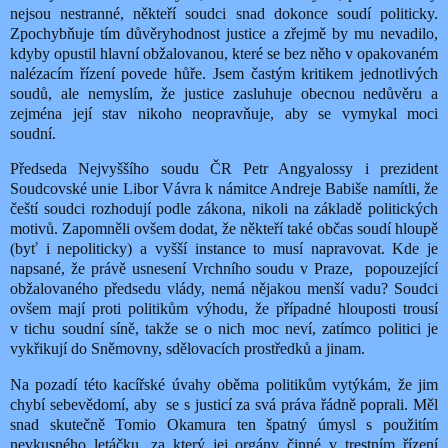
nejsou nestranné, někteří soudci snad dokonce soudí politicky.
Zpochybňuje tím důvěryhodnost justice a zřejmě by mu nevadilo,
kdyby opustil hlavní obžalovanou, které se bez něho v opakovaném
nalézacím řízení povede hůře. Jsem častým kritikem jednotlivých
soudů, ale nemyslím, že justice zasluhuje obecnou nedůvěru a
zejména její stav nikoho neopravňuje, aby se vymykal moci
soudní.
Předseda Nejvyššího soudu ČR Petr Angyalossy i prezident
Soudcovské unie Libor Vávra k námitce Andreje Babiše namítli, že
čeští soudci rozhodují podle zákona, nikoli na základě politických
motivů. Zapomněli ovšem dodat, že někteří také občas soudí hloupě
(byť i nepoliticky) a vyšší instance to musí napravovat. Kde je
napsané, že právě usnesení Vrchního soudu v Praze,
popouzející
obžalovaného předsedu vlády, nemá nějakou menší vadu? Soudci
ovšem mají proti politikům výhodu, že případné hlouposti trousí
v tichu soudní síně, takže se o nich moc neví, zatímco politici je
vykřikují do Sněmovny, sdělovacích prostředků a jinam.
Na pozadí této kacířské úvahy oběma politikům vytýkám, že jim
chybí sebevědomí, aby
se s justicí za svá práva řádně poprali. Měl
snad skutečně Tomio Okamura ten špatný úmysl s použitím
nevkusného letáčku, za který jej orgány činné v trestním řízení