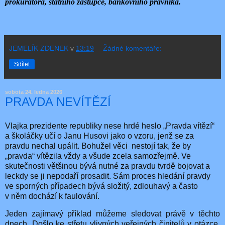
prokurátora, státního zástupce, bankovního právníka.
JEMELÍK ZDENEK
v
13:19
Žádné komentáře:
Sdílet
sobota 24. ledna 2026
PRAVDA NEVÍTĚZÍ
Vlajka prezidente republiky nese hrdé heslo „Pravda vítězí“
a školáčky učí o Janu Husovi jako o vzoru, jenž se za
pravdu nechal upálit. Bohužel věci
nestojí tak, že by
„pravda“ vítězila vždy a všude zcela samozřejmě. Ve
skutečnosti většinou bývá nutné za pravdu tvrdě bojovat a
leckdy se ji nepodaří prosadit. Sám proces hledání pravdy
ve sporných případech bývá složitý, zdlouhavý a často
v něm dochází k faulování.
Jeden zajímavý příklad můžeme sledovat právě v těchto
dnech. Došlo ke střetu vlivných veřejných činitelů v otázce,