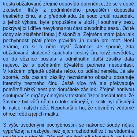
trestu obžalované zřejmě odpovídá domněnce, že se v době
zkušební lhůty z podmíněného propuštění dopustila
trestného činu, a z předpokladu, že soud zruší rozsudek,
z jehož výkonu byla propuštěna a uloží jí souhrnný trest,
pokrývající i dříve nevykonanou část původního trestu. Od té
doby ale zkušební lhůta již skončila. Zejména mám jako laik
pochybnost: platí přece pravidlo „in dubio pro reo“. Není
známo, co si o něm myslí žalobce. Je sporné, zda
obžalovaná skutečně spáchala trestný čin, když nevěděla,
co do věznice poslala a odmítnutím další zásilky dala
najevo, že s počínáním bývalého partnera nesouhlasí.
V každém případě udělala něco, co udělat neměla. Je ale
sporné, zda zaslání zásilky neznámého obsahu dosahuje
intenzity trestného činu. Ještě více mě ale překvapuje
poměrně nízký trest pro doručitele zásilek. Zřejmě horlivou
spoluprací s orgány činnými v trestním řízení dosáhl toho, že
žalobce byl vůči němu o tolik mírnější, o kolik byl přísnější
k matce malých dětí. Nepohoršilo ho, že obviněný vědomě
ohrozil děti a jejich matku.
S výše uvedenými pochybnostmi se nakonec soudy nějak
vypořádají a nezbyde, než jejich rozhodnutí vzít na vědomí a