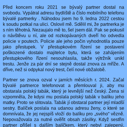
Před koncem roku 2021 se bývalý partner dostal na
svobodu. Vypátral adresu bydliště a číslo mobilního telefonu
bývalé partnerky . Náhodou jsem ho 9. ledna 2022 cestou
k soudu potkal na ulici. Oslovil mě. Sdělil mi, že partnerka je
s ním těhotná. Nezaujalo mě to, šel jsem dál. Pak se pokusil
o návštěvu u ní, ale od rozkopávaných dveří ho odvedla
policie v poutech. Policie ale jeho počin vyhodnotila pouze
jako přestupek. V přestupkovém řízení se postavení
poškozené dostalo majitelce bytu, která se zahájením
přestupkového řízení nesouhlasila, takže výtržník unikl
trestu. Jenže za pár dní se stejně dostal znova za mříže. A
dříve, než si odpykal nový trest, čelí nové obžalobě.
Partner se znova ozval v jarních měsících r. 2024. Začal
bývalé partnerce telefonovat a přemlouval ji, aby mu
obstarala polský tabák, který je levnější než český. Žena si
vzpomněla, že kdysi mu poslala polský tabák v balíku jeho
matky. Proto se slitovala. Tabák jí obstaral partner její mladší
sestry. Balíček poslala na udanou adresu ženy, o které se
domnívala, že jej nejspíš vloží do balíku pro „svého“ vězně.
Nepovažovala za nutné ověřit obsah zásilky. Když sestřin
partner přišel s dalším balíčkem, který nebyl zalepený,