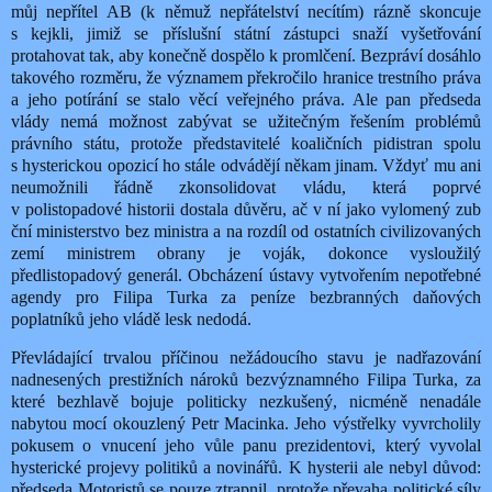
můj nepřítel AB (k němuž nepřátelství necítím) rázně skoncuje
s kejkli, jimiž se příslušní státní zástupci snaží vyšetřování
protahovat tak, aby konečně dospělo k promlčení. Bezpráví dosáhlo
takového rozměru, že významem překročilo hranice trestního práva
a jeho potírání se stalo věcí veřejného práva. Ale pan předseda
vlády nemá možnost zabývat se užitečným řešením problémů
právního státu, protože představitelé koaličních pidistran spolu
s hysterickou opozicí ho stále odvádějí někam jinam. Vždyť mu ani
neumožnili řádně zkonsolidovat vládu, která poprvé
v polistopadové historii dostala důvěru, ač v ní jako vylomený zub
ční ministerstvo bez ministra a na rozdíl od ostatních civilizovaných
zemí ministrem obrany je voják, dokonce vysloužilý
předlistopadový generál. Obcházení ústavy vytvořením nepotřebné
agendy pro Filipa Turka za peníze bezbranných daňových
poplatníků jeho vládě lesk nedodá.
Převládající trvalou příčinou nežádoucího stavu je nadřazování
nadnesených prestižních nároků bezvýznamného Filipa Turka, za
které bezhlavě bojuje politicky nezkušený, nicméně nenadále
nabytou mocí okouzlený Petr Macinka. Jeho výstřelky vyvrcholily
pokusem o vnucení jeho vůle panu prezidentovi, který vyvolal
hysterické projevy politiků a novinářů. K hysterii ale nebyl důvod:
předseda Motoristů se pouze ztrapnil, protože převaha politické síly