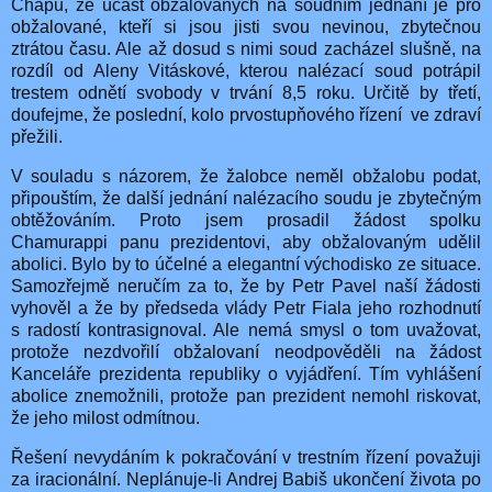
Chápu, že účast obžalovaných na soudním jednání je pro
obžalované, kteří si jsou jisti svou nevinou, zbytečnou
ztrátou času. Ale až dosud s nimi soud zacházel slušně, na
rozdíl od Aleny Vitáskové, kterou nalézací soud potrápil
trestem odnětí svobody v trvání 8,5 roku. Určitě by třetí,
doufejme, že poslední, kolo prvostupňového řízení
ve zdraví
přežili.
V souladu s názorem, že žalobce neměl obžalobu podat,
připouštím, že další jednání nalézacího soudu je zbytečným
obtěžováním. Proto jsem prosadil žádost spolku
Chamurappi panu prezidentovi, aby obžalovaným udělil
abolici. Bylo by to účelné a elegantní východisko ze situace.
Samozřejmě neručím za to, že by Petr Pavel naší žádosti
vyhověl a že by předseda vlády Petr Fiala jeho rozhodnutí
s radostí kontrasignoval. Ale nemá smysl o tom uvažovat,
protože nezdvořilí obžalovaní neodpověděli na žádost
Kanceláře prezidenta republiky o vyjádření. Tím vyhlášení
abolice znemožnili, protože pan prezident nemohl riskovat,
že jeho milost odmítnou.
Řešení nevydáním k pokračování v trestním řízení považuji
za iracionální. Neplánuje-li Andrej Babiš ukončení života po