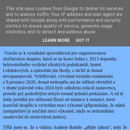
This site uses cookies from Google to deliver its services
JEMELIK ZDENĚK
and to analyze traffic. Your IP address and user-agent are
shared with Google along with performance and security
metrics to ensure quality of service, generate usage
statistics, and to detect and address abuse.
pátek 30. ledna 2026
JESENICKÝ ZLOČIN A NOVÁ VLÁDA
LEARN MORE
GOT IT
Vracím se k vymáhání spravedlnosti pro organizovanou
zločineckou skupinu, která se na konci ledna r. 2013 dopustila
hrůzostrašného vydírání zlínských podnikatelů, bratrů
Lebánkových, a způsobila jim škody, z nichž se dosud
nevzpamatovali. Vyšetřování, vyvolané trestním oznámením
z 8.prosince 2020, dosud nedospělo ani ke sdělení obvinění a
v druhé polovině roku 2024 bylo odloženo (nikoli zastaveno),
protože prý podezřelým nebylo trestné jednání prokázáno. A od té
doby probíhá jen stížnostní řízení od instance k instanci, které
konečně dospělo k vrcholům moci výkonné (připomínám, že státní
zastupitelství je součásti moci výkonné, takže se nedomáhám
zasahování do nezávislosti justice).
Těšil jsem se, že s vládou Andreje Babiše „přijde zákon“, tedy že