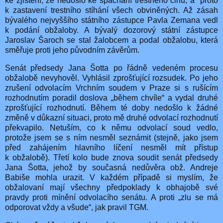
ke zjištění, že nedošlo ke spáchání trestného činu, a
proto
k zastavení trestního stíhání všech obviněných. Až zásah
bývalého nejvyššího státního zástupce Pavla Zemana vedl
k podání obžaloby. A bývalý dozorový státní zástupce
Jaroslav Šaroch se stal žalobcem a podal obžalobu, která
směřuje proti jeho původním závěrům.
Senát předsedy Jana Šotta po řádně vedeném procesu
obžalobě nevyhověl. Vyhlásil zprošťující rozsudek. Po jeho
zrušení odvolacím Vrchním soudem v Praze si s rušícím
rozhodnutím poradil doslova „během chvíle“ a vydal druhé
zprošťující rozhodnutí. Během té doby nedošlo k žádné
změně v důkazní situaci, proto mě druhé odvolací rozhodnutí
překvapilo. Netuším, co k němu odvolací soud vedlo,
protože jsem se s ním nesměl seznámit (stejně, jako jsem
před zahájením hlavního líčení nesměl mít přístup
k obžalobě). Třetí kolo bude znova soudit senát předsedy
Jana Šotta, jehož by současná nedůvěra obž. Andreje
Babiše mohla urazit. V každém případě si myslím, že
obžalovaní mají všechny předpoklady k obhajobě své
pravdy proti mínění odvolacího senátu. A proti „zlu se má
odporovat vždy a všude“, jak pravil TGM.