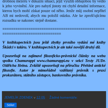
drobnou mezeru v důkazní situaci, jejíž využití obhajobou by vedlo
k jeho vyvinění. Ale pro nabytí jistoty mi chybí detailní informace,
kterou bych mohl získat pouze od něho. Jenže můj osobní nepřítel
AB mi nedovolí, abych mu položil otázku. Ale ke zprošťujícímu
rozsudku se nakonec stejně dostane.
===============================================
===========================
V knihkupectvích jsou ještě zbytky prvního vydání mé knihy
Škůdci v taláru. V knihkupectvích je ale také novější druhý díl.
Upozorňuji na zajímavé filozoficko-právnické články na webu
spolku Chamurappi www.chamurappi.eu v sekci Texty JUDr.
Oldřicha Heina. Zvláště upozorňuji na příručku Přehled antické
filozofie. Autor je mimořádně vzdělaný právník s praxí
prokurátora, státního zástupce, bankovního právníka.
JEMELÍK ZDENEK
v
12:05
Žádné komentáře:
Sdílet