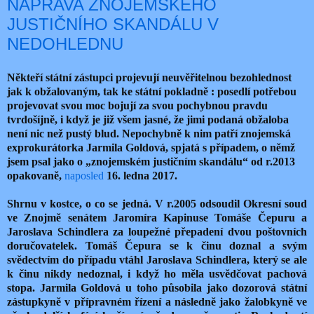
NÁPRAVA ZNOJEMSKÉHO
JUSTIČNÍHO SKANDÁLU V
NEDOHLEDNU
Někteří státní zástupci projevují neuvěřitelnou bezohlednost
jak k obžalovaným, tak ke státní pokladně : posedlí potřebou
projevovat svou moc bojují za svou pochybnou pravdu
tvrdošíjně, i když je již všem jasné, že jimi podaná obžaloba
není nic než pustý blud. Nepochybně k nim patří znojemská
exprokurátorka Jarmila Goldová, spjatá s případem, o němž
jsem psal jako o „znojemském justičním skandálu“ od r.2013
opakovaně,
naposled
16. ledna 2017.
Shrnu v kostce, o co se jedná. V r.2005 odsoudil Okresní soud
ve Znojmě senátem Jaromíra Kapinuse Tomáše Čepuru a
Jaroslava Schindlera za loupežné přepadení dvou poštovních
doručovatelek. Tomáš Čepura se k činu doznal a svým
svědectvím do případu vtáhl Jaroslava Schindlera, který se ale
k činu nikdy nedoznal, i když ho měla usvědčovat pachová
stopa. Jarmila Goldová u toho působila jako dozorová státní
zástupkyně v přípravném řízení a následně jako žalobkyně ve