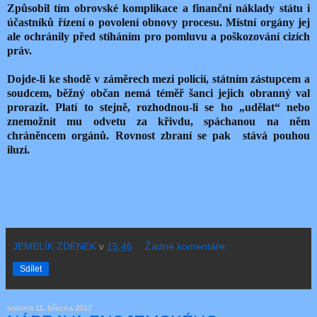
Způsobil tím obrovské komplikace a finanční náklady státu i
účastníků řízení o povolení obnovy procesu. Místní orgány jej
ale ochránily před stíháním pro pomluvu a poškozování cizích
práv.
Dojde-li ke shodě v záměrech mezi policií, státním zástupcem a
soudcem, běžný občan nemá téměř šanci jejich obranný val
prorazit. Platí to stejně, rozhodnou-li se ho „udělat“ nebo
znemožnit mu odvetu za křivdu, spáchanou na něm
chráněncem orgánů. Rovnost zbraní se pak stává pouhou
iluzí.
JEMELÍK ZDENEK
v
15:46
Žádné komentáře:
Sdílet
sobota 11. března 2017