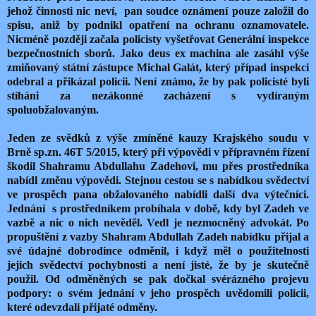
jehož činnosti nic neví, pan soudce oznámení pouze založil do
spisu, aniž by podnikl opatření na ochranu oznamovatele.
Nicméně později začala policisty vyšetřovat Generální inspekce
bezpečnostních sborů. Jako deus ex machina ale zasáhl výše
zmiňovaný státní zástupce Michal Galát, který případ inspekci
odebral a přikázal policii. Není známo, že by pak policisté byli
stíháni za nezákonné zacházení s vydíraným
spoluobžalovaným.
Jeden ze svědků z výše zmíněné kauzy Krajského soudu v
Brně sp.zn. 46T 5/2015, který při výpovědi v přípravném řízení
škodil Shahramu Abdullahu Zadehovi, mu přes prostředníka
nabídl změnu výpovědi. Stejnou cestou se s nabídkou svědectví
ve prospěch pana obžalovaného nabídli další dva výtečníci.
Jednání s prostředníkem probíhala v době, kdy byl Zadeh ve
vazbě a nic o nich nevěděl. Vedl je nezmocněný advokát. Po
propuštění z vazby Shahram Abdullah Zadeh nabídku přijal a
své údajné dobrodince odměnil, i když měl o použitelnosti
jejich svědectví pochybnosti a není jisté, že by je skutečně
použil. Od odměněných se pak dočkal svérázného projevu
podpory: o svém jednání v jeho prospěch uvědomili policii,
které odevzdali přijaté odměny.