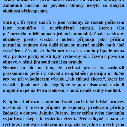
Zamítnutí návrhu na povolení obnovy nebylo za daných
okolností překvapením.
Shrnuji: tři týmy znalců si jsou vědomy, že rozsah poškození
jater zesnulého je nepřiměřený energii, kterou tělu
poškozeného udělil pomalu jedoucí automobil. Znalci ze strany
obžaloby přesto srážku s autem přijímají jako příčinu
poranění, zatímco dva další týmy se marně snažily najít jiné
vysvětlení. Zásada
in dubio pro reo
ale v tomto případě nemá
vliv, protože pochybnosti byly vysloveny až v řízení o povolení
obnovy, v němž jim soud nedal za pravdu.
Nemění to nic na tom, že výchozí proces by zasloužil
přezkoumání ještě i z důvodu neuplatnění principu
in dubio
pro reo
při vyhodnocení výroku „jak chlapci chcete“, který lze
vyložit i jinak než jako signál, že se pan odsouzený rozhodl
úmyslně najet na Petra Halušku, s nímž neměl žádný konflikt.
K úplnosti obrazu soudního řízení patří také lidské projevy
účastníků. V našem případě je zajímavý především přístup
žadatele o obnovu Jakuba Juřeny, který celým svým chováním
vyjadřoval skepsi k výsledku řízení. Předsedkyně senátu se
rychle zorientovala dotazem na něj, zda se jedná o návrh jeho