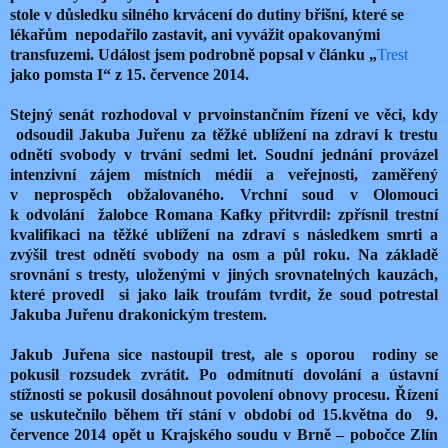
stole v důsledku silného krvácení do dutiny břišní, které se
lékařům nepodařilo zastavit, ani vyvážit opakovanými
transfuzemi. Událost jsem podrobně popsal v článku „
Trest
jako pomsta I“ z 15. července 2014.
Stejný senát rozhodoval v prvoinstančním řízení ve věci, kdy
odsoudil Jakuba Juřenu za těžké ublížení na zdraví k trestu
odnětí svobody v trvání sedmi let. Soudní jednání provázel
intenzivní zájem místních médií a veřejnosti, zaměřený
v neprospěch obžalovaného. Vrchní soud v Olomouci
k odvolání žalobce Romana Kafky přitvrdil: zpřísnil trestní
kvalifikaci na těžké ublížení na zdraví s následkem smrti a
zvýšil trest odnětí svobody na osm a půl roku. Na základě
srovnání s tresty, uloženými v jiných srovnatelných kauzách,
které provedl si jako laik troufám tvrdit, že soud potrestal
Jakuba Juřenu drakonickým trestem.
Jakub Juřena sice nastoupil trest, ale s oporou rodiny se
pokusil rozsudek zvrátit. Po odmítnutí dovolání a ústavní
stížnosti se pokusil dosáhnout povolení obnovy procesu. Řízení
se uskutečnilo během tří stání v období od 15.května do 9.
července 2014 opět u Krajského soudu v Brně – pobočce Zlín