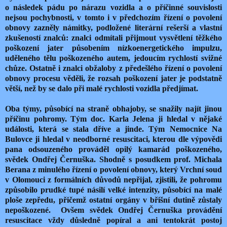
o následek pádu po nárazu vozidla a o příčinné souvislosti
nejsou pochybnosti, v tomto i v předchozím řízení o povolení
obnovy zazněly námitky, podložené literární rešerší a vlastní
zkušeností znalců: znalci odmítali přijmout vysvětlení těžkého
poškození jater působením nízkoenergetického impulzu,
uděleného tělu poškozeného autem, jedoucím rychlostí svižné
chůze. Ostatně i znalci obžaloby z předešlého řízení o povolení
obnovy procesu věděli, že rozsah poškození jater je podstatně
větší, než by se dalo při malé rychlosti vozidla předjímat.
Oba týmy, působící na straně obhajoby, se snažily najít jinou
příčinu pohromy. Tým doc. Karla Jelena ji hledal v nějaké
události, která se stala dříve a jinde. Tým Nemocnice Na
Bulovce ji hledal v neodborné resuscitaci, kterou dle výpovědi
pana odsouzeného prováděl opilý kamarád poškozeného,
svědek Ondřej Černuška. Shodně s posudkem prof. Michala
Berana z minulého řízení o povolení obnovy, který Vrchní soud
v Olomouci z formálních důvodů nepřijal, zjistili, že pohromu
způsobilo prudké tupé násilí velké intenzity, působící na malé
ploše zepředu, přičemž ostatní orgány v břišní dutině zůstaly
nepoškozené. Ovšem svědek Ondřej Černuška provádění
resuscitace vždy důsledně popíral a ani tentokrát postoj