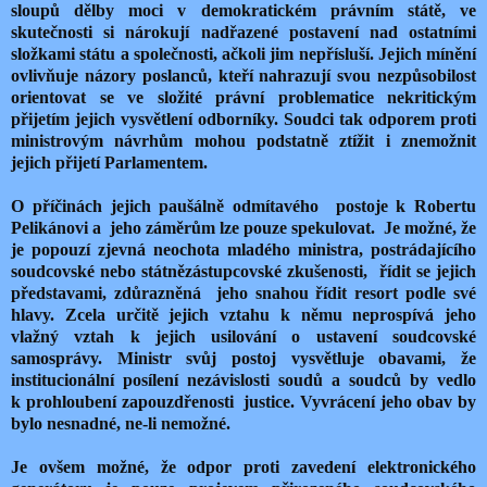
sloupů dělby moci v demokratickém právním státě, ve
skutečnosti si nárokují nadřazené postavení nad ostatními
složkami státu a společnosti, ačkoli jim nepřísluší. Jejich mínění
ovlivňuje názory poslanců, kteří nahrazují svou nezpůsobilost
orientovat se ve složité právní problematice nekritickým
přijetím jejich vysvětlení odborníky. Soudci tak odporem proti
ministrovým návrhům mohou podstatně ztížit i znemožnit
jejich přijetí Parlamentem.
O příčinách jejich paušálně odmítavého postoje k Robertu
Pelikánovi a jeho záměrům lze pouze spekulovat. Je možné, že
je popouzí zjevná neochota mladého ministra, postrádajícího
soudcovské nebo státnězástupcovské zkušenosti, řídit se jejich
představami, zdůrazněná jeho snahou řídit resort podle své
hlavy. Zcela určitě jejich vztahu k němu neprospívá jeho
vlažný vztah k jejich usilování o ustavení soudcovské
samosprávy. Ministr svůj postoj vysvětluje obavami, že
institucionální posílení nezávislosti soudů a soudců by vedlo
k prohloubení zapouzdřenosti justice. Vyvrácení jeho obav by
bylo nesnadné, ne-li nemožné.
Je ovšem možné, že odpor proti zavedení elektronického