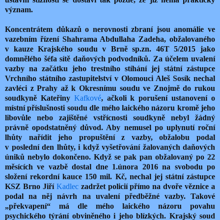
význam.
Koncentrátem důkazů o nerovnosti zbraní jsou anomálie ve
vazebním řízení Shahrama Abdullaha Zadeha, obžalovaného
v kauze Krajského soudu v Brně sp.zn. 46T 5/2015 jako
domnělého šéfa sítě daňových podvodníků. Za účelem uvalení
vazby na začátku jeho trestního stíhání jej státní zástupce
Vrchního státního zastupitelství v Olomouci Aleš Sosík nechal
zavléci z Prahy až k Okresnímu soudu ve Znojmě do rukou
soudkyně Kateřiny
Kafkové
, ačkoli k porušení ustanovení o
místní příslušnosti soudu dle mého laického názoru kromě jeho
libovůle nebo zajištěné vstřícnosti soudkyně nebyl žádný
právně opodstatněný důvod. Aby nemusel po uplynutí roční
lhůty nařídit jeho propuštění z vazby, obžalobu podal
v poslední den lhůty, i když vyšetřování žalovaných daňových
úniků nebylo dokončeno. Když se pak pan obžalovaný po 22
měsících ve vazbě dostal dne 1.února 2016 na svobodu po
složení rekordní kauce 150 mil. Kč, nechal jej státní zástupce
KSZ Brno Jiří
Kadlec
zadržet policií přímo na dvoře věznice a
podal na něj návrh na uvalení předběžné vazby. Takové
„překvapení“ má dle mého laického názoru povahu
psychického týrání obviněného i jeho blízkých. Krajský soud