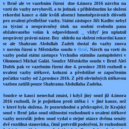
v Brně ale ve vazebním řízení dne 4.února 2016 návrhu na
vzetí do vazby nevyhověl, a to jednak s přihlédnutím ke složení
rekordní kauce a dále kvůli absenci hmotněprávních důvodů
pro uvalení předběžné vazby. Státní zástupce Jiří Kadlec nebyl
za týrání a neoprávněný útok na osobní svobodu pana
obžalovaného volán k odpovědnosti _ vždyť jen uplatnil
nesprávný právní názor. Bez ohledu na složení rekordní kauce
se ale Shahram Abdullah Zadeh dostal do vazby znova
v novém řízení u Městského soudu v
Brně
. Návrh na vzetí do
vazby podal státní zástupce Vrchního státního zastupitelství v
Olomouci Michal Galát. Soudce Městského soudu v Brně Aleš
Dufek pak ve vazebním řízení dne 4. prosince 2016 rozhodl o
uvalení vazby útěkové, koluzní a předstižné se započtením
počátku vazby od 2.prosince 2016. Z pěti obviněných útěkovou
vazbou zatížil pouze Shahrama Abdullaha Zadeha.
Soudce se kaucí nenechal zmást, i když jiný soud již 4.února
2016 rozhodl, že je pojistkou proti útěku i v jiné kauze, než
v které byla složena. Je pozoruhodné a překvapivé, že Krajský
soud v Brně jako soud stížnostní rozhodnutí o uvalení útěkové
vazby nezrušil: jeden soud vydal o stejné otázce dvěma senáty
dvě rozdílná stanoviska, čímž potvrdil podezření, že rozhodnutí