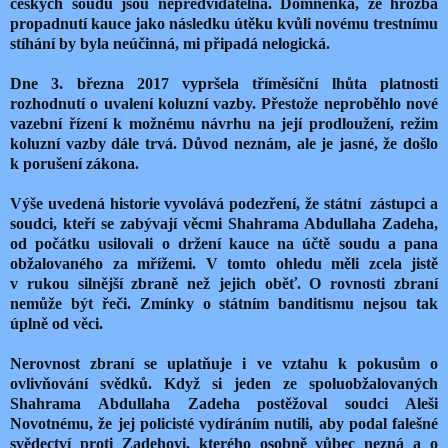
českých soudů jsou nepředvídatelná. Domněnka, že hrozba
propadnutí kauce jako následku útěku kvůli novému trestnímu
stíhání by byla neúčinná, mi připadá nelogická.
Dne 3. března 2017 vypršela tříměsíční lhůta platnosti
rozhodnutí o uvalení koluzní vazby. Přestože neproběhlo nové
vazební řízení k možnému návrhu na její prodloužení, režim
koluzní vazby dále trvá. Důvod neznám, ale je jasné, že došlo
k porušení zákona.
Výše uvedená historie vyvolává podezření, že státní zástupci a
soudci, kteří se zabývají věcmi Shahrama Abdullaha Zadeha,
od počátku usilovali o držení kauce na účtě soudu a pana
obžalovaného za mřížemi. V tomto ohledu měli zcela jistě
v rukou silnější zbraně než jejich oběť. O rovnosti zbraní
nemůže být řeči. Zmínky o státním banditismu nejsou tak
úplně od věci.
Nerovnost zbraní se uplatňuje i ve vztahu k pokusům o
ovlivňování svědků. Když si jeden ze spoluobžalovaných
Shahrama Abdullaha Zadeha postěžoval soudci Aleši
Novotnému, že jej policisté vydíráním nutili, aby podal falešné
svědectví proti Zadehovi, kterého osobně vůbec nezná a o