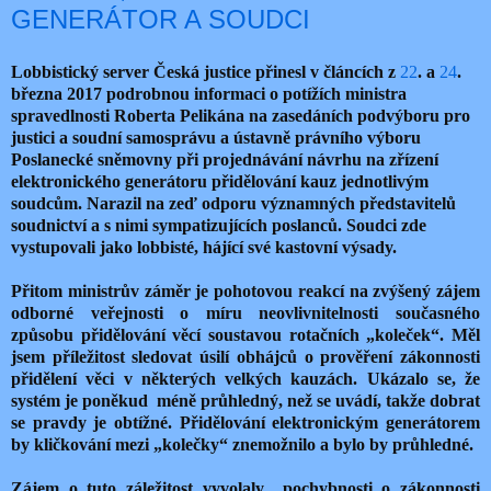
GENERÁTOR A SOUDCI
Lobbistický server Česká justice přinesl v článcích z
22
. a
24
.
března 2017 podrobnou informaci o potížích ministra
spravedlnosti Roberta Pelikána na zasedáních podvýboru pro
justici a soudní samosprávu a ústavně právního výboru
Poslanecké sněmovny při projednávání návrhu na zřízení
elektronického generátoru přidělování kauz jednotlivým
soudcům. Narazil na zeď odporu významných představitelů
soudnictví a s nimi sympatizujících poslanců. Soudci zde
vystupovali jako lobbisté, hájící své kastovní výsady.
Přitom ministrův záměr je pohotovou reakcí na zvýšený zájem
odborné veřejnosti o míru neovlivnitelnosti současného
způsobu přidělování věcí soustavou rotačních „koleček“. Měl
jsem příležitost sledovat úsilí obhájců o prověření zákonnosti
přidělení věci v některých velkých kauzách. Ukázalo se, že
systém je poněkud méně průhledný, než se uvádí, takže dobrat
se pravdy je obtížné. Přidělování elektronickým generátorem
by kličkování mezi „kolečky“ znemožnilo a bylo by průhledné.
Zájem o tuto záležitost vyvolaly pochybnosti o zákonnosti