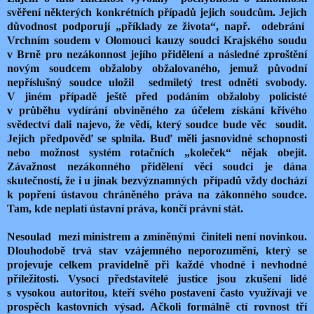
svěření některých konkrétních případů jejich soudcům. Jejich
důvodnost podporují „příklady ze života“, např. odebrání
Vrchním soudem v Olomouci kauzy soudci Krajského soudu
v Brně pro nezákonnost jejího přidělení a následné zproštění
novým soudcem obžaloby obžalovaného, jemuž původní
nepříslušný soudce uložil sedmiletý trest odnětí svobody.
V jiném případě ještě před podáním obžaloby policisté
v průběhu vydírání obviněného za účelem získání křivého
svědectví dali najevo, že vědí, který soudce bude věc soudit.
Jejich předpověď se splnila. Buď měli jasnovidné schopnosti
nebo možnost systém rotačních „koleček“ nějak obejít.
Závažnost nezákonného přidělení věci soudci je dána
skutečností, že i u jinak bezvýznamných případů vždy dochází
k popření ústavou chráněného práva na zákonného soudce.
Tam, kde neplatí ústavní práva, končí právní stát.
Nesoulad mezi ministrem a zmíněnými činiteli není novinkou.
Dlouhodobě trvá stav vzájemného neporozumění, který se
projevuje celkem pravidelně při každé vhodné i nevhodné
příležitosti. Vysocí představitelé justice jsou zkušení lidé
s vysokou autoritou, kteří svého postavení často využívají ve
prospěch kastovních výsad. Ačkoli formálně ctí rovnost tří