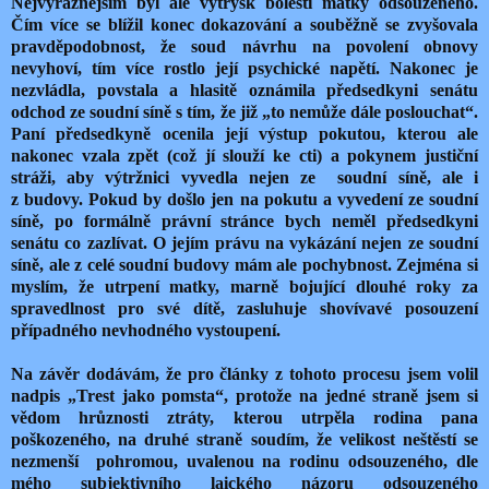
Nejvýraznějším byl ale výtrysk bolesti matky odsouzeného.
Čím více se blížil konec dokazování a souběžně se zvyšovala
pravděpodobnost, že soud návrhu na povolení obnovy
nevyhoví, tím více rostlo její psychické napětí. Nakonec je
nezvládla, povstala a hlasitě oznámila předsedkyni senátu
odchod ze soudní síně s tím, že již „to nemůže dále poslouchat“.
Paní předsedkyně ocenila její výstup pokutou, kterou ale
nakonec vzala zpět (což jí slouží ke cti) a pokynem justiční
stráži, aby výtržnici vyvedla nejen ze soudní síně, ale i
z budovy. Pokud by došlo jen na pokutu a vyvedení ze soudní
síně, po formálně právní stránce bych neměl předsedkyni
senátu co zazlívat. O jejím právu na vykázání nejen ze soudní
síně, ale z celé soudní budovy mám ale pochybnost. Zejména si
myslím, že utrpení matky, marně bojující dlouhé roky za
spravedlnost pro své dítě, zasluhuje shovívavé posouzení
případného nevhodného vystoupení.
Na závěr dodávám, že pro články z tohoto procesu jsem volil
nadpis „Trest jako pomsta“, protože na jedné straně jsem si
vědom hrůznosti ztráty, kterou utrpěla rodina pana
poškozeného, na druhé straně soudím, že velikost neštěstí se
nezmenší pohromou, uvalenou na rodinu odsouzeného, dle
mého subjektivního laického názoru odsouzeného