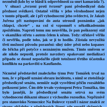
nezměnil (kdo by se hlásil k odpovědnosti za smrt kamaráda ?).
V situaci „tvrzení proti tvrzení“ paní předsedkyně dala
přednost svědkovi. Ostatně věřila v jeho věrohodnost nejen
v tomto případě, ale i při vyhodnocení jeho svědectví, že Jakub
Juřena při nastupování do auta utrousil poznámku „jak
chlapci, chcete“ , na což si vzpomněl s několikadenním
zpožděním. Naproti tomu mu neuvěřila, že pan poškozený stál
v okamžiku střetu s autem čelem k němu. Tedy: střídavě věřila
či nevěřila, podle toho, jak se jí to hodilo. Zůstala nevyužitá
třetí možnost původu poranění: silný úder pěstí nebo kopanec
do břicha při potyčce s neznámým mužem. Tímto směrem se
ale nikdo nepustil, protože navzdory opakované medializaci
případu se dosud nepodařilo zjistit totožnost třetího účastníka
konfliktu na parkovišti u Kauflandu.
Nicméně představitel znaleckého týmu Petr Tomášek trval na
tom, že v případě uznání obrazu incidentu, s nímž se ztotožňuje
předsedkyně senátu, nemůže najít vysvětlení příčin rozsáhlého
poškození jater. Čím déle trvalo vystoupení Petra Tomáška, tím
bylo jasnější, že předsedkyně senátu setrvá na svém
vyhodnocení důkazní situace z výchozího rozsudku. Nepříznivě
pro stanovisko Nemocnice Na Bulovce vyzněl i názor znalců ze
strany obžaloby z předchozích řízení, zde rovněž slyšených .