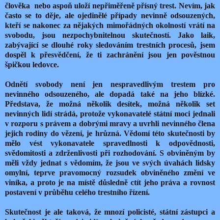
člověka nebo aspoň uloží nepřiměřeně přísný trest. Nevím, jak
často se to děje, ale ojedinělé případy nevinně odsouzených,
kteří se nakonec za nějakých mimořádných okolností vrátí na
svobodu, jsou nezpochybnitelnou skutečností. Jako laik,
zabývající se dlouhé roky sledováním trestních procesů, jsem
dospěl k přesvědčení, že ti zachránění jsou jen pověstnou
špičkou ledovce.
Odnětí svobody není jen nespravedlivým trestem pro
nevinného odsouzeného, ale dopadá také na jeho blízké.
Představa, že možná několik desítek, možná několik set
nevinných lidí strádá, protože vykonavatelé státní moci jednali
v rozporu s právem a dobrými mravy a uvrhli nevinného člena
jejich rodiny do vězení, je hrůzná. Vědomí této skutečnosti by
mělo vést vykonavatele spravedlnosti k odpovědnosti,
svědomitosti a zdrženlivosti při rozhodování. S obviněným by
měli vždy jednat s vědomím, že jsou ve svých úvahách lidsky
omylní, teprve pravomocný rozsudek obviněného změní ve
viníka, a proto je na místě důsledně ctít jeho práva a rovnost
postavení v průběhu celého trestního řízení.
Skutečnost je ale taková, že mnozí policisté, státní zástupci a