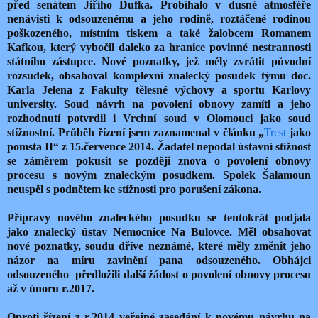
před senátem Jiřího Dufka. Probíhalo v dusné atmosféře
nenávisti k odsouzenému a jeho rodině, roztáčené rodinou
poškozeného, místním tiskem a také žalobcem Romanem
Kafkou, který vybočil daleko za hranice povinné nestrannosti
státního zástupce. Nové poznatky, jež měly zvrátit původní
rozsudek, obsahoval komplexní znalecký posudek týmu doc.
Karla Jelena z Fakulty tělesné výchovy a sportu Karlovy
university. Soud návrh na povolení obnovy zamítl a jeho
rozhodnutí potvrdil i Vrchní soud v Olomouci jako soud
stížnostní. Průběh řízení jsem zaznamenal v článku „
Trest
jako
pomsta II“ z 15.července 2014. Žadatel nepodal ústavní stížnost
se záměrem pokusit se později znova o povolení obnovy
procesu s novým znaleckým posudkem. Spolek Šalamoun
neuspěl s podnětem ke stížnosti pro porušení zákona.
Přípravy nového znaleckého posudku se tentokrát podjala
jako znalecký ústav Nemocnice Na Bulovce. Měl obsahovat
nové poznatky, soudu dříve neznámé, které měly změnit jeho
názor na míru zavinění pana odsouzeného. Obhájci
odsouzeného předložili další žádost o povolení obnovy procesu
až v únoru r.2017.
Oproti řízení z r.2014 veřejné zasedání k novému návrhu na