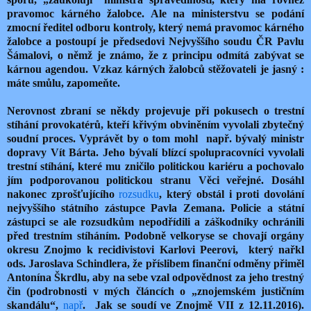
pravomoc kárného žalobce. Ale na ministerstvu se podání
zmocní ředitel odboru kontroly, který nemá pravomoc kárného
žalobce a postoupí je předsedovi Nejvyššího soudu ČR Pavlu
Šámalovi, o němž je známo, že z principu odmítá zabývat se
kárnou agendou. Vzkaz kárných žalobců stěžovateli je jasný :
máte smůlu, zapomeňte.
Nerovnost zbraní se někdy projevuje při pokusech o trestní
stíhání provokatérů, kteří křivým obviněním vyvolali zbytečný
soudní proces. Vyprávět by o tom mohl např. bývalý ministr
dopravy Vít Bárta. Jeho bývalí blízcí spolupracovníci vyvolali
trestní stíhání, které mu zničilo politickou kariéru a pochovalo
jím podporovanou politickou stranu Věci veřejné. Dosáhl
nakonec zprošťujícího
rozsudku
, který obstál i proti dovolání
nejvyššího státního zástupce Pavla Zemana. Policie a státní
zástupci se ale rozsudkům nepodřídili a záškodníky ochránili
před trestním stíháním. Podobně velkoryse se chovají orgány
okresu Znojmo k recidivistovi Karlovi Peerovi, který nařkl
ods. Jaroslava Schindlera, že příslibem finanční odměny přiměl
Antonína Škrdlu, aby na sebe vzal odpovědnost za jeho trestný
čin (podrobnosti v mých článcích o „znojemském justičním
skandálu“,
např
. Jak se soudí ve Znojmě VII z 12.11.2016).