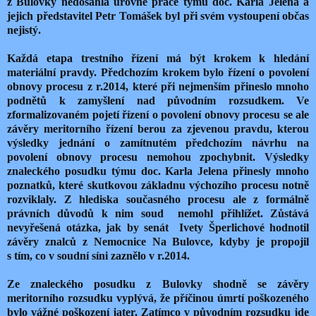
z Bulovky nedosáhla úrovně práce týmu doc. Karla Jelena a
jejich představitel Petr Tomášek byl při svém vystoupení občas
nejistý.
Každá etapa trestního řízení má být krokem k hledání
materiální pravdy. Předchozím krokem bylo řízení o povolení
obnovy procesu z r.2014, které při nejmenším přineslo mnoho
podnětů k zamyšlení nad původním rozsudkem. Ve
zformalizovaném pojetí řízení o povolení obnovy procesu se ale
závěry meritorního řízení berou za zjevenou pravdu, kterou
výsledky jednání o zamítnutém předchozím návrhu na
povolení obnovy procesu nemohou zpochybnit. Výsledky
znaleckého posudku týmu doc. Karla Jelena přinesly mnoho
poznatků, které skutkovou základnu výchozího procesu notně
rozviklaly. Z hlediska současného procesu ale z formálně
právních důvodů k nim soud nemohl přihlížet. Zůstává
nevyřešená otázka, jak by senát Ivety Šperlichové hodnotil
závěry znalců z Nemocnice Na Bulovce, kdyby je propojil
s tím, co v soudní síni zaznělo v r.2014.
Ze znaleckého posudku z Bulovky shodně se závěry
meritorního rozsudku vyplývá, že příčinou úmrtí poškozeného
bylo vážné poškození jater. Zatímco v původním rozsudku jde