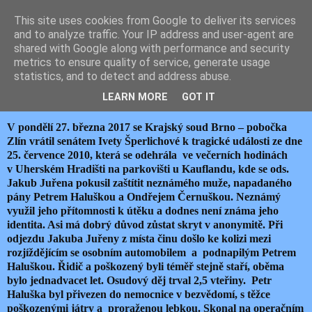
This site uses cookies from Google to deliver its services
JEMELIK ZDENĚK
and to analyze traffic. Your IP address and user-agent are
shared with Google along with performance and security
metrics to ensure quality of service, generate usage
statistics, and to detect and address abuse.
středa 29. března 2017
TREST JAKO POMSTA III
LEARN MORE
GOT IT
V pondělí 27. března 2017 se Krajský soud Brno – pobočka
Zlín vrátil senátem Ivety Šperlichové k tragické události ze dne
25. července 2010, která se odehrála ve večerních hodinách
v Uherském Hradišti na parkovišti u Kauflandu, kde se ods.
Jakub Juřena pokusil zaštítit neznámého muže, napadaného
pány Petrem Haluškou a Ondřejem Černuškou. Neznámý
využil jeho přítomnosti k útěku a dodnes není známa jeho
identita. Asi má dobrý důvod zůstat skryt v anonymitě. Při
odjezdu Jakuba Juřeny z místa činu došlo ke kolizi mezi
rozjíždějícím se osobním automobilem a podnapilým Petrem
Haluškou. Řidič a poškozený byli téměř stejně staří, oběma
bylo jednadvacet let. Osudový děj trval 2,5 vteřiny. Petr
Haluška byl přivezen do nemocnice v bezvědomí, s těžce
poškozenými játry a proraženou lebkou. Skonal na operačním