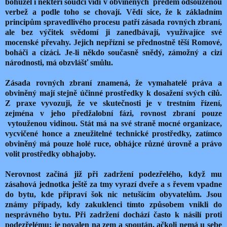
bohužel i někteří soudci vidí v obviněných předem odsouzenou
verbež a podle toho se chovají. Vědí sice, že k základním
principům spravedlivého procesu patří zásada rovných zbraní,
ale bez výčitek svědomí ji zanedbávají, využívajíce své
mocenské převahy. Jejich nepřízni se přednostně těší Romové,
boháči a cizáci. Je-li někdo současně snědý, zámožný a cizí
národnosti, má obzvlášť smůlu.
Zásada rovných zbraní znamená, že vymahatelé práva a
obviněný mají stejně účinné prostředky k dosažení svých cílů.
Z praxe vyvozuji, že ve skutečnosti je v trestním řízení,
zejména v jeho předžalobní fázi, rovnost zbraní pouze
vytouženou vidinou. Stát má na své straně mocné organizace,
vycvičené honce a zneužitelné technické prostředky, zatímco
obviněný má pouze holé ruce, obhájce různé úrovně a právo
volit prostředky obhajoby.
Nerovnost začíná již při zadržení podezřelého, když mu
zásahová jednotka ještě za tmy vyrazí dveře a s řevem vpadne
do bytu, kde připraví šok nic netušícím obyvatelům. Jsou
známy případy, kdy zakuklenci tímto způsobem vnikli do
nesprávného bytu. Při zadržení dochází často k násilí proti
podezřelému: je povalen na zem a spoután, ačkoli nemá u sebe