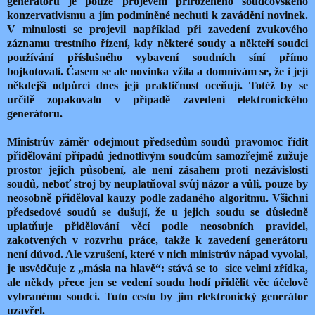
generátoru je pouze projevem přirozeného soudcovského
konzervativismu a jím podmíněné nechuti k zavádění novinek.
V minulosti se projevil například při zavedení zvukového
záznamu trestního řízení, kdy některé soudy a někteří soudci
používání příslušného vybavení soudních síní přímo
bojkotovali. Časem se ale novinka vžila a domnívám se, že i její
někdejší odpůrci dnes její praktičnost oceňují. Totéž by se
určitě zopakovalo v případě zavedení elektronického
generátoru.
Ministrův záměr odejmout předsedům soudů pravomoc řídit
přidělování případů jednotlivým soudcům samozřejmě zužuje
prostor jejich působení, ale není zásahem proti nezávislosti
soudů, neboť stroj by neuplatňoval svůj názor a vůli, pouze by
neosobně přiděloval kauzy podle zadaného algoritmu. Všichni
předsedové soudů se dušují, že u jejich soudu se důsledně
uplatňuje přidělování věcí podle neosobních pravidel,
zakotvených v rozvrhu práce, takže k zavedení generátoru
není důvod. Ale vzrušení, které v nich ministrův nápad vyvolal,
je usvědčuje z „másla na hlavě“: stává se to sice velmi zřídka,
ale někdy přece jen se vedení soudu hodí přidělit věc účelově
vybranému soudci. Tuto cestu by jim elektronický generátor
uzavřel.