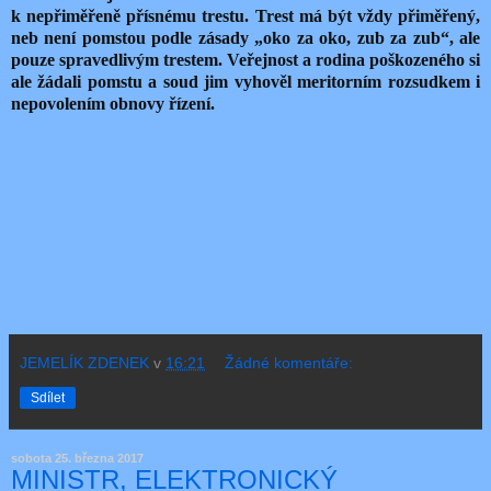
k nepřiměřeně přísnému trestu. Trest má být vždy přiměřený,
neb není pomstou podle zásady „oko za oko, zub za zub“, ale
pouze spravedlivým trestem. Veřejnost a rodina poškozeného si
ale žádali pomstu a soud jim vyhověl meritorním rozsudkem i
nepovolením obnovy řízení.
JEMELÍK ZDENEK
v
16:21
Žádné komentáře:
Sdílet
sobota 25. března 2017
MINISTR, ELEKTRONICKÝ