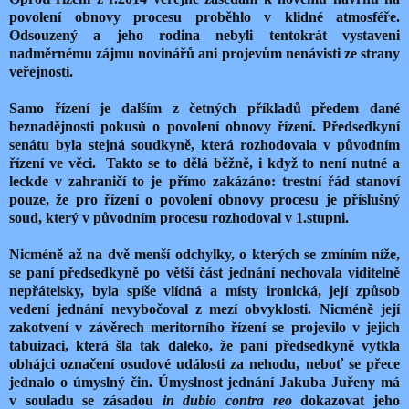
povolení obnovy procesu proběhlo v klidné atmosféře.
Odsouzený a jeho rodina nebyli tentokrát vystaveni
nadměrnému zájmu novinářů ani projevům nenávisti ze strany
veřejnosti.
Samo řízení je dalším z četných příkladů předem dané
beznadějnosti pokusů o povolení obnovy řízení. Předsedkyní
senátu byla stejná soudkyně, která rozhodovala v původním
řízení ve věci. Takto se to dělá běžně, i když to není nutné a
leckde v zahraničí to je přímo zakázáno: trestní řád stanoví
pouze, že pro řízení o povolení obnovy procesu je příslušný
soud, který v původním procesu rozhodoval v 1.stupni.
Nicméně až na dvě menší odchylky, o kterých se zmíním níže,
se paní předsedkyně po větší část jednání nechovala viditelně
nepřátelsky, byla spíše vlídná a místy ironická, její způsob
vedení jednání nevybočoval z mezí obvyklosti. Nicméně její
zakotvení v závěrech meritorního řízení se projevilo v jejich
tabuizaci, která šla tak daleko, že paní předsedkyně vytkla
obhájci označení osudové události za nehodu, neboť se přece
jednalo o úmyslný čin. Úmyslnost jednání Jakuba Juřeny má
v souladu se zásadou
in dubio contra reo
dokazovat jeho