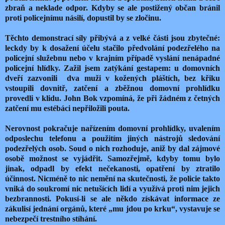
zbraň a neklade odpor. Kdyby se ale postižený občan bránil
proti policejnímu násilí, dopustil by se zločinu.
Těchto demonstrací síly přibývá a z velké části jsou zbytečné:
leckdy by k dosažení účelu stačilo předvolání podezřelého na
policejní služebnu nebo v krajním případě vyslání nenápadné
policejní hlídky. Zažil jsem zatýkání gestapem: u domovních
dveří zazvonili dva muži v kožených pláštích, bez křiku
vstoupili dovnitř, zatčení a zběžnou domovní prohlídku
provedli v klidu. John Bok vzpomíná, že při žádném z četných
zatčení mu estébáci nepřiložili pouta.
Nerovnost pokračuje nařízením domovní prohlídky, uvalením
odposlechu telefonu a použitím jiných nástrojů sledování
podezřelých osob. Soud o nich rozhoduje, aniž by dal zájmové
osobě možnost se vyjádřit. Samozřejmě, kdyby tomu bylo
jinak, odpadl by efekt nečekanosti, opatření by ztratilo
účinnost. Nicméně to nic nemění na skutečnosti, že policie takto
vniká do soukromí nic netušících lidí a využívá proti nim jejich
bezbrannosti. Pokusí-li se ale někdo získávat informace ze
zákulisí jednání orgánů, které „mu jdou po krku“, vystavuje se
nebezpečí trestního stíhání.