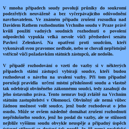
V mnoha případech soudy povolují průniky do soukromí
podezřelých neuváženě a bez vyčerpávajícího odůvodnění
navrhovatelem. Ve známém případu zrušení rozsudku nad
Davidem Rathem rozhodnutím Vrchního soudu v Praze právě
kvůli použití vadných soudních rozhodnutí o povolení
odposlechů vypukla velká nevole vůči předsedovi senátu
Pavlovi Zelenkovi. Na opatření proti soudcům, kteří
vykonávali svou pravomoc nedbale, nebo se chovali nepřístojně
vstřícně vůči požadavkům státních zástupců, ale nedošlo.
V případě rozhodování o vzetí do vazby si v některých
případech státní zástupci vybírají soudce, kteří budou
rozhodovat o návrhu na uvalení vazby. Při tom případně
porušují pravidla určení místní příslušnosti soudu a vlastně
tak odebírají obviněného zákonnému soudci, tedy zasahují do
jeho ústavního práva. Tento nemrav bují zvláště na Vrchním
státním zastupitelství v Olomouci. Obviněný ale nemá vůbec
žádnou možnost volit soudce, jenž bude rozhodovat o jeho
osudu. Může se ovšem následně domáhat zrušení rozhodnutí
nepříslušného soudce, jenž ho poslal do vazby, ale se stížností
nejblíže vyššímu soudu obvykle neuspěje a případný úspěch
ústavní stížnosti se dostaví tak pozdě, že již nemá praktický