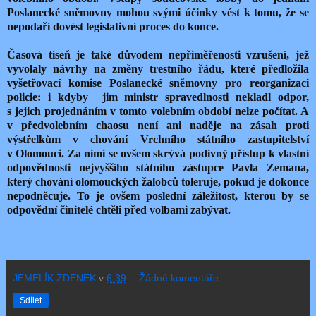
Poslanecké sněmovny mohou svými účinky vést k tomu, že se
nepodaří dovést legislativní proces do konce.
Časová tíseň je také důvodem nepřiměřenosti vzrušení, jež
vyvolaly návrhy na změny trestního řádu, které předložila
vyšetřovací komise Poslanecké sněmovny pro reorganizaci
policie: i kdyby jim ministr spravedlnosti nekladl odpor,
s jejich projednáním v tomto volebním období nelze počítat. A
v předvolebním chaosu není ani naděje na zásah proti
výstřelkům v chování Vrchního státního zastupitelství
v Olomouci. Za nimi se ovšem skrývá podivný přístup k vlastní
odpovědnosti nejvyššího státního zástupce Pavla Zemana,
který chování olomouckých žalobců toleruje, pokud je dokonce
nepodněcuje. To je ovšem poslední záležitost, kterou by se
odpovědní činitelé chtěli před volbami zabývat.
JEMELÍK ZDENEK
v
6:39
Žádné komentáře:
Sdílet