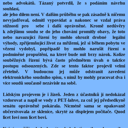
nebo advokátů. Tázaný potvrdil, že s podáním návrhu
souhlasí,
ale jeho dílem není. V dalším průběhu se pak zásadně k ničemu
nevyjadřoval, odmítl vypovídat a nakonec se vzdal práva
stížnosti pro sebe i další oprávněné. Kromě nedůvěry
k zdejšímu soudu se do jeho chování promítly obavy, že toto
nebo navazující řízení by mohlo ohrozit drobné legální
výhody, zpříjemňující život za mřížemi, jež si během pobytu ve
vězení vydobyl, popřípadě by mohlo narušit řízení o
podmíněné propuštění, na které bude mít brzy nárok. Kolize
souběžných řízení bývá často předmětem úvah o taktice
postupu odsouzených. Zde se tento faktor projevil velmi
zřetelně. V budoucnu jej může odstranit zavedení
elektronického soudního spisu, s nímž by mohly pracovat dva i
více soudů současně nezávisle na sobě.
Lidským projevem je i žízeň. Jeden z účastníků jí nedokázal
vzdorovat a napil se vody z PET-lahve, za což jej předsedkyně
senátu oprávněně pokárala. Nicméně sama se opakovaně
občerstvovala ze sklenice, skryté za displejem počítače. Quod
licet Iovi non licet bovi.