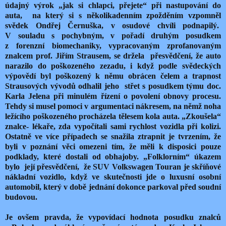
údajný výrok „jak si chlapci, přejete“ při nastupování do
auta, na který si s několikadenním zpožděním vzpomněl
svědek Ondřej Černuška, v osudové chvíli podnapilý.
V souladu s pochybným, v pořadí druhým posudkem
z forenzní biomechaniky, vypracovaným zprofanovaným
znalcem prof. Jiřím Strausem, se držela přesvědčení, že auto
narazilo do poškozeného zezadu, i když podle svědeckých
výpovědí byl poškozený k němu obrácen čelem a trapnost
Strausových vývodů odhalil jeho střet s posudkem týmu doc.
Karla Jelena při minulém řízení o povolení obnovy procesu.
Tehdy si musel pomoci v argumentaci nákresem, na němž noha
ležícího poškozeného procházela tělesem kola auta. „Zkoušela“
znalce- lékaře, zda vypočítali sami rychlost vozidla při kolizi.
Ostatně ve více případech se snažila ztrapnit je tvrzením, že
byli v poznání věci omezeni tím, že měli k disposici pouze
podklady, které dostali od obhajoby. „Folklorním“ úkazem
bylo její přesvědčení, že SUV Volkswagen Touran je skříňové
nákladní vozidlo, když ve skutečnosti jde o luxusní osobní
automobil, který v době jednání dokonce parkoval před soudní
budovou.
Je ovšem pravda, že vypovídací hodnota posudku znalců