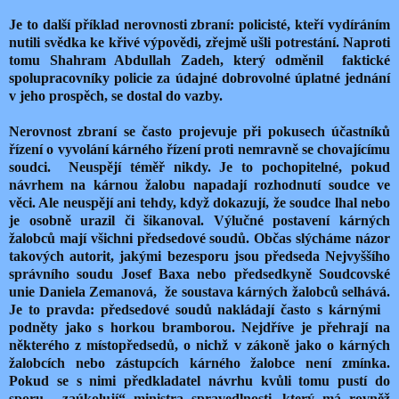
Je to další příklad nerovnosti zbraní: policisté, kteří vydíráním
nutili svědka ke křivé výpovědi, zřejmě ušli potrestání. Naproti
tomu Shahram Abdullah Zadeh, který odměnil faktické
spolupracovníky policie za údajné dobrovolné úplatné jednání
v jeho prospěch, se dostal do vazby.
Nerovnost zbraní se často projevuje při pokusech účastníků
řízení o vyvolání kárného řízení proti nemravně se chovajícímu
soudci. Neuspějí téměř nikdy. Je to pochopitelné, pokud
návrhem na kárnou žalobu napadají rozhodnutí soudce ve
věci. Ale neuspějí ani tehdy, když dokazují, že soudce lhal nebo
je osobně urazil či šikanoval. Výlučné postavení kárných
žalobců mají všichni předsedové soudů. Občas slýcháme názor
takových autorit, jakými bezesporu jsou předseda Nejvyššího
správního soudu Josef Baxa nebo předsedkyně Soudcovské
unie Daniela Zemanová, že soustava kárných žalobců selhává.
Je to pravda: předsedové soudů nakládají často s kárnými
podněty jako s horkou bramborou. Nejdříve je přehrají na
některého z místopředsedů, o nichž v zákoně jako o kárných
žalobcích nebo zástupcích kárného žalobce není zmínka.
Pokud se s nimi předkladatel návrhu kvůli tomu pustí do
sporu, „zaúkolují“ ministra spravedlnosti, který má rovněž