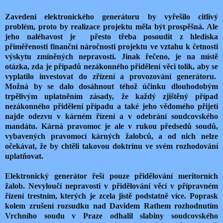
Zavedení elektronického generátoru by vyřešilo citlivý
problém, proto by realizace projektu měla být prospěšná. Ale
jeho naléhavost je přesto třeba posoudit z hlediska
přiměřenosti finanční náročnosti projektu ve vztahu k četnosti
výskytu zmíněných nepravostí. Jinak řečeno, je na místě
otázka, zda je případů nezákonného přidělení věci tolik, aby se
vyplatilo investovat do zřízení a provozování generátoru.
Možná by se dalo dosáhnout téhož účinku dlouhodobým
trpělivým uplatněním zásady, že každý zjištěný případ
nezákonného přidělení případu a také jeho vědomého přijetí
najde odezvu v kárném řízení a v odebrání soudcovského
mandátu. Kárná pravomoc je ale v rukou předsedů soudů,
vybavených pravomocí kárných žalobců, a od nich nelze
očekávat, že by chtěli takovou doktrínu ve svém rozhodování
uplatňovat.
Elektronický generátor řeší pouze přidělování meritorních
žalob. Nevyloučí nepravosti v přidělování věcí v přípravném
řízení trestním, kterých je zcela jistě podstatně více. Poprask
kolem zrušení rozsudku nad Davidem Rathem rozhodnutím
Vrchního soudu v Praze odhalil slabiny soudcovského