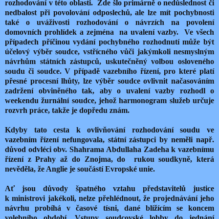
rozhodování v této oblasti. Zde šlo primárně o nedůslednost či
nedbalost při povolování odposlechů, ale lze mít pochybnosti
také o uváživosti rozhodování o návrzích na povolení
domovních prohlídek a zejména na uvalení vazby. Ve všech
případech příčinou vydání pochybného rozhodnutí může být
účelový výběr soudce, vstřícného vůči jakýmkoli nesmyslným
návrhům státních zástupců, uskutečněný volbou osloveného
soudu či soudce. V případě vazebního řízení, pro které platí
přesné procesní lhůty, lze výběr soudce ovlivnit načasováním
zadržení obviněného tak, aby o uvalení vazby rozhodl o
weekendu žurnální soudce, jehož harmonogram služeb určuje
rozvrh práce, takže je dopředu znám.
Kdyby tato cesta k ovlivňování rozhodování soudu ve
vazebním řízení nefungovala, státní zástupci by neměli např.
důvod odvléci obv. Shahrama Abdullaha Zadeha k vazebnímu
řízení z Prahy až do Znojma, do rukou soudkyně, která
nevěděla, že Anglie je součástí Evropské unie.
Ať jsou důvody špatného vztahu představitelů justice
k ministrovi jakékoli, nelze přehlédnout, že projednávání jeho
návrhu probíhá v časové tísni, dané blížícím se koncem
volebního období. Vstupy soudcovské lobby do jednání