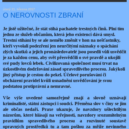
úterý 21. března 2017
O NEROVNOSTI ZBRANÍ
Je jistě užitečné, že stát stíhá pachatele trestných činů. Plní tím
jednu ze služeb občanům, která jeho existenci dává smysl.
Trestní stíhání by se ale nemělo změnit v hon na nešťastníky,
kteří vyvolali podezření jen neurčitými náznaky o spáchání
zlých skutků a jejich pronásledovatelé jsou posedlí vůlí usvědčit
je za každou cenu, aby svět přesvědčili o své pravdě a ukojili
své pudy lovců lebek. Civilizovaná společnost musí trvat na
úzkostlivém dodržování zásad spravedlivého procesu. Jakýkoli
jiný přístup je cestou do pekel. Účelové porušování či
obcházení pravidel kvůli usnadnění usvědčování je svou
podstatou protiprávní a nemravné.
Vše výše uvedené samozřejmě znají a slovně uznávají
kriminalisté, státní zástupci i soudci. Přeměna slov v činy se jim
ale občas nedaří. Praxe ukazuje, že navzdory ušlechtilým
názorům, které hlásají na veřejnosti, navzdory srozumitelným
pravidlům spravedlivého procesu a rozvinuté soustavě
opravných prostředků tu a tam pošlou za mříže nevinného