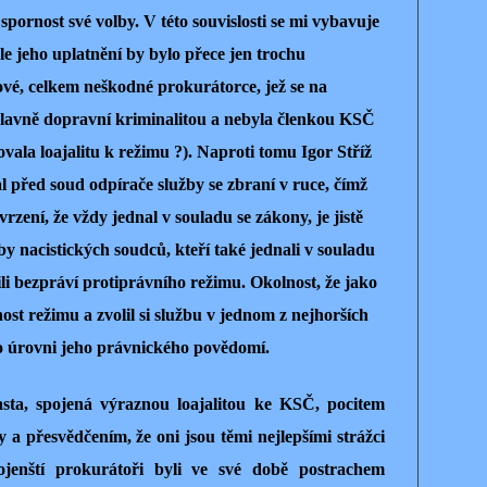
pornost své volby. V této souvislosti se mi vybavuje
le jeho uplatnění by bylo přece jen trochu
ové, celkem neškodné prokurátorce, jež se na
lavně dopravní kriminalitou a nebyla členkou KSČ
vala loajalitu k režimu ?). Naproti tomu Igor Stříž
l před soud odpírače služby se zbraní v ruce, čímž
tvrzení, že vždy jednal v souladu se zákony, je jistě
y nacistických soudců, kteří také jednali v souladu
žili bezpráví protiprávního režimu. Okolnost, že jako
st režimu a zvolil si službu v jednom z nejhorších
o úrovni jeho právnického povědomí.
asta, spojená výraznou loajalitou ke KSČ, pocitem
 a přesvědčením, že oni jsou těmi nejlepšími strážci
 Vojenští prokurátoři byli ve své době postrachem