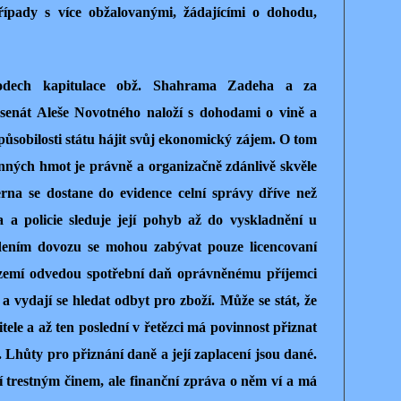
ípady s více obžalovanými, žádajícími o dohodu,
odech kapitulace obž. Shahrama Zadeha a za
enát Aleše Novotného naloží s dohodami o vině a
způsobilosti státu hájit svůj ekonomický zájem. O tom
nných hmot je právně a organizačně zdánlivě skvěle
erna se dostane do evidence celní správy dříve než
a a policie sleduje její pohyb až do vyskladnění u
edením dovozu se mohou zabývat pouze licencovaní
rozemí odvedou spotřební daň oprávněnému příjemci
 a vydají se hledat odbyt pro zboží. Může se stát, že
tele a až ten poslední v řetězci má povinnost přiznat
 Lhůty pro přiznání daně a její zaplacení jsou dané.
 trestným činem, ale finanční zpráva o něm ví a má