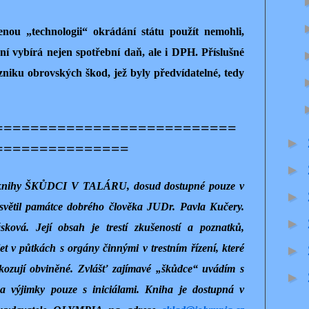
nou „technologii“ okrádání státu použít nemohli,
í vybírá nejen spotřební daň, ale i DPH. Příslušné
vzniku obrovských škod, jež byly předvídatelné, tedy
===========================
►
===============
►
é knihy ŠKŮDCI V TALÁRU, dosud dostupné pouze v
►
asvětil památce dobrého člověka JUDr. Pavla Kučery.
►
ková. Její obsah je trestí zkušeností a poznatků,
t v půtkách s orgány činnými v trestním řízení, které
►
kozují obviněné. Zvlášť zajímavé „škůdce“ uvádím s
►
na výjimky pouze s iniciálami. Kniha je dostupná v