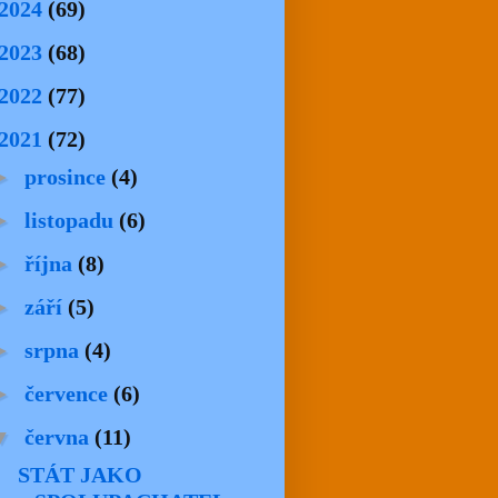
2024
(69)
2023
(68)
2022
(77)
2021
(72)
►
prosince
(4)
►
listopadu
(6)
►
října
(8)
►
září
(5)
►
srpna
(4)
►
července
(6)
▼
června
(11)
STÁT JAKO