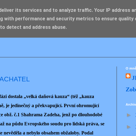
liver its services and to analyze traffic. Your IP address a
g with performance and security metrics to ensure quality 
IK ZDENĚK
 to detect and address abuse.
O mn
J
PACHATEL
Zob
 fázi dostala „velká daňová kauza“ (též „kauza
Archiv
, je jedinečný a překvapující. První ohromující
►
lace obž. č.1 Shahrama Zadeha, jenž po dlouhodobé
 až na půdu Evropského soudu pro lidská práva, se
►
cie nevěděla a nebylo obsahem obžaloby. Podal