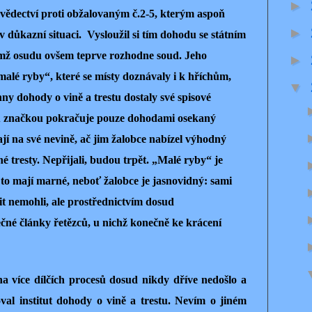
►
vědectví proti ob
ž
alovaným č.2-5, kterým aspoň
►
v důkazní situaci. Vysloužil si tím dohodu se státním
jímž osudu ovšem teprve rozhodne soud. Jeho
►
alé ryby“, které se místy doznávaly i k hříchům,
▼
ny dohody o vině a trestu dostaly své spisové
u značkou pokračuje pouze dohodami osekaný
ají na své nevině, ač jim žalobce nabízel výhodný
tresty. Nepřijali, budou trpět. „Malé ryby“ je
í to mají marné, neboť žalobce je jasnovidný: sami
it nemohli, ale prostřednictvím dosud
čné články řetězců, u nichž konečně ke krácení
více dílčích procesů dosud nikdy dříve nedošlo a
oval institut dohody o vině a trestu. Nevím o jiném