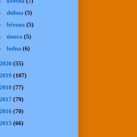
►
května
(7)
►
dubna
(5)
►
března
(5)
►
února
(5)
►
ledna
(6)
2020
(55)
2019
(107)
2018
(77)
2017
(79)
2016
(70)
2015
(66)