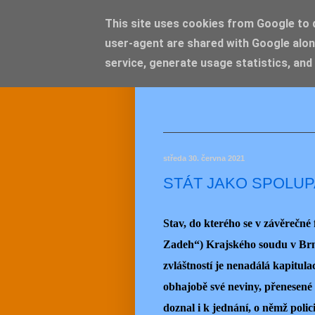
This site uses cookies from Google to de
user-agent are shared with Google alon
JEMEL
service, generate usage statistics, and
středa 30. června 2021
STÁT JAKO SPOLU
Stav, do kterého se v závěrečné
Zadeh“) Krajského soudu v Brně
zvláštností je nenadálá kapitu
obhajobě své neviny, přenesené
doznal i k jednání, o němž poli