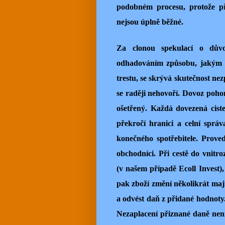
podobném procesu, protože př
nejsou úplně běžné.
Za clonou spekulací o dův
odhadováním způsobu, jakým s
trestu, se skrývá skutečnost ne
se raději nehovoří. Dovoz poho
ošetřený. Každá dovezená cist
překročí hranici a celní správ
konečného spotřebitele. Prov
obchodníci. Při cestě do vnit
(v našem případě Ecoll Invest),
pak zboží změní několikrát maji
a odvést daň z přidané hodnoty.
Nezaplacení přiznané daně není