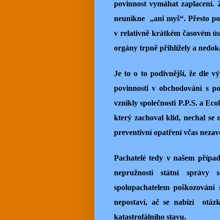
povinnost vymáhat zaplacení. 
neunikne „ani myš“. Přesto po
v relativně krátkém časovém ús
orgány trpně přihlížely a nedoká
Je to o to podivnější, že dle 
povinnosti v obchodování s p
vznikly společnosti P.P.S. a Ecol
který zachoval klid, nechal se 
preventivní opatření včas nezav
Pachatelé tedy v našem případ
nepružností státní správy 
spolupachatelem poškozování 
nepostaví, ač se nabízí otáz
katastrofálního stavu.