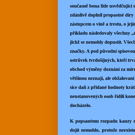
současně bona fide usvědčující s
zdánlivě doplnil propastné díry 
zástupcem o vině a trestu, o je
příkladu následovaly všechny „m
jichž se nemohly dopustit. Všech
značky. A pod původní spisovo
ostrůvek tvrdošíjných, kteří trv
obchod výměny doznání za mírné 
většinou neznají, ale obžalovan
sice daň z přidané hodnoty krát
neustanovených osob řídili kone
docházelo.
K popsanému rozpadu kauzy na 
dojít nemohlo, protože neexist