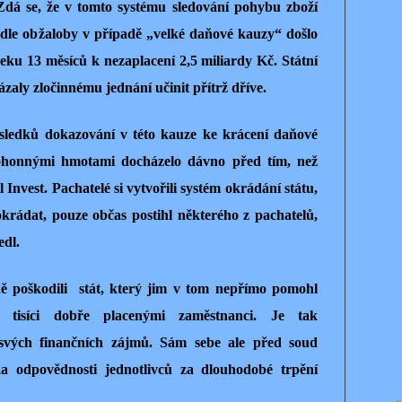
Zdá se, že v tomto systému sledování pohybu zboží
dle obžaloby v případě „velké daňové kauzy“ došlo
eku 13 měsíců k nezaplacení 2,5 miliardy Kč. Státní
zaly zločinnému jednání učinit přítrž dříve.
výsledků dokazování v této kauze ke krácení daňové
ohonnými hmotami docházelo dávno před tím, než
l Invest. Pachatelé si vytvořili systém okrádání státu,
okrádat, pouze občas postihl některého z pachatelů,
edl.
ě poškodili stát, který jim v tom nepřímo pomohl
s tisíci dobře placenými zaměstnanci. Je tak
svých finančních zájmů. Sám sebe ale před soud
ka odpovědnosti jednotlivců za dlouhodobé trpění