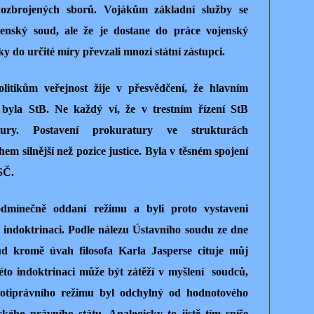
 ozbrojených sborů. Vojákům základní služby se
jenský soud, ale že je dostane do práce vojenský
y do určité míry převzali mnozí státní zástupci.
tikům veřejnost žije v přesvědčení, že hlavním
 byla StB. Ne každý ví, že v trestním řízení StB
ury. Postavení prokuratury ve strukturách
m silnější než pozice justice. Byla v těsném spojení
SČ.
odmínečně oddaní režimu a byli proto vystaveni
í indoktrinaci. Podle nálezu Ústavního soudu ze dne
ud kromě úvah filosofa Karla Jasperse cituje můj
éto indoktrinaci může být zátěží v myšlení soudců,
otiprávního režimu byl odchylný od hodnotového
ého právního státu. Analogicky to jistě tím spíše