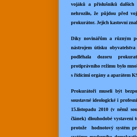
vojáků a příslušníků dalších
nehrozilo, že půjdou před vo
prokurátor. Jejich kastovní znak
Díky novinářům a různým poli
nástrojem útisku obyvatelstva
podléhala dozoru prokurat
protiprávního režimu bylo mnohe
s řídícími orgány a aparátem K
Prokurátoři museli být bezp
soustavné ideologické i profesn
15.listopadu 2010 (v němž so
článek) dlouhodobé vystavení t
protože hodnotový systém pr
systému moderního demokratick