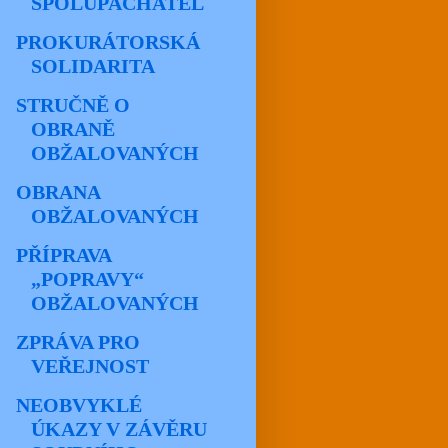
SPOLUPACHATEL
PROKURÁTORSKÁ
SOLIDARITA
STRUČNĚ O
OBRANĚ
OBŽALOVANÝCH
OBRANA
OBŽALOVANÝCH
PŘÍPRAVA
„POPRAVY“
OBŽALOVANÝCH
ZPRÁVA PRO
VEŘEJNOST
NEOBVYKLÉ
ÚKAZY V ZÁVĚRU