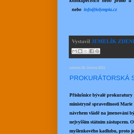
knihkupectvích nebo přímo 
nebo
info@iolympia.cz
Vystavil
JEMELÍK ZDEN
sobota 26. června 2021
PROKURÁTORSKÁ S
Příslušnice bývalé prokuratury
ministryně spravedlnosti Marie 
návrhem vládě na jmenování bý
nejvyšším státním zástupcem. Ob
myšlenkového kadlubu, proto je