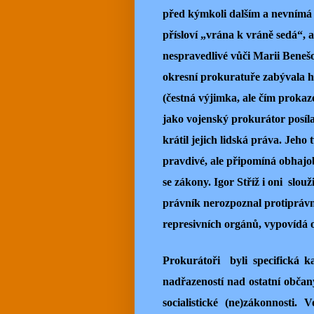
před kýmkoli dalším a nevnímá s
přísloví „vrána k vráně sedá“, a
nespravedlivé vůči Marii Beneš
okresní prokuratuře zabývala h
(čestná výjimka, ale čím prokazo
jako vojenský prokurátor posíla
krátil jejich lidská práva. Jeho 
pravdivé, ale připomíná obhajob
se zákony. Igor Stříž i oni slou
právník nerozpoznal protiprávno
represivních orgánů, vypovídá 
Prokurátoři byli specifická k
nadřazeností nad ostatní občany
socialistické (ne)zákonnosti.