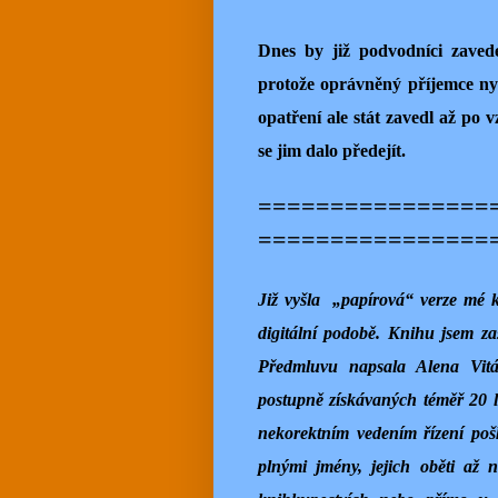
Dnes by již podvodníci zavede
protože oprávněný příjemce nyn
opatření ale stát zavedl až po 
se jim dalo předejít.
================
================
Již vyšla „papírová“ verze m
digitální podobě. Knihu jsem z
Předmluvu napsala Alena Vitás
postupně získávaných téměř 20 le
nekorektním vedením řízení poš
plnými jmény, jejich oběti až 