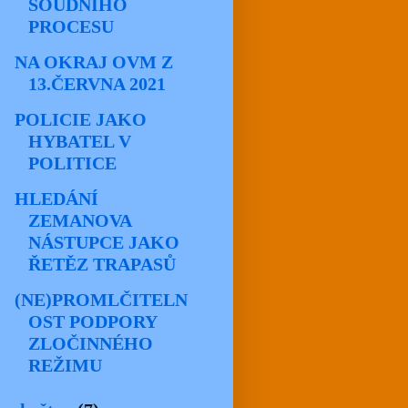
SOUDNÍHO
PROCESU
NA OKRAJ OVM Z
13.ČERVNA 2021
POLICIE JAKO
HYBATEL V
POLITICE
HLEDÁNÍ
ZEMANOVA
NÁSTUPCE JAKO
ŘETĚZ TRAPASŮ
(NE)PROMLČITELN
OST PODPORY
ZLOČINNÉHO
REŽIMU