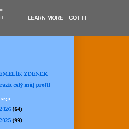
nd
LEARN MORE
GOT IT
of
ě
EMELÍK ZDENEK
razit celý můj profil
 blogu
2026
(64)
2025
(99)