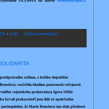
u vydavatele OLYMPIA na adrese
sklad@iolympia.cz
EK
v
2:45
Žádné komentáře:
OLIDARITA
 protiprávního režimu, z božího dopuštění
Benešová, rozčeřila hladinu pozornosti veřejnosti
valého vojenského prokurátora Igora Stříže
a bývalí prokurátoři jsou lidé ze společného
 pochopitelné, že Marie Benešová mu dala přednost