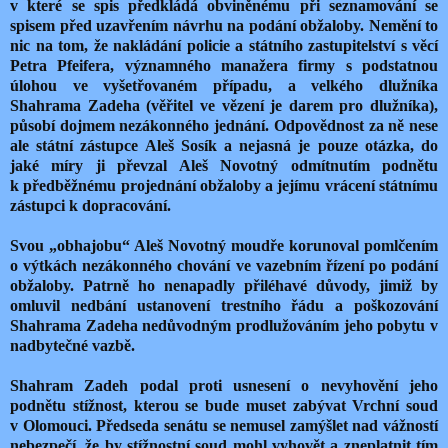
v které se spis předkládá obviněnému při seznamování se
spisem před uzavřením návrhu na podání obžaloby. Nemění to
nic na tom, že nakládání policie a státního zastupitelství s věcí
Petra Pfeifera, významného manažera firmy s podstatnou
úlohou ve vyšetřovaném případu, a velkého dlužníka
Shahrama Zadeha (věřitel ve vězení je darem pro dlužníka),
působí dojmem nezákonného jednání. Odpovědnost za ně nese
ale státní zástupce Aleš Sosík a nejasná je pouze otázka, do
jaké míry ji převzal Aleš Novotný odmítnutím podnětu
k předběžnému projednání obžaloby a jejímu vrácení státnímu
zástupci k dopracování.
Svou „obhajobu“ Aleš Novotný moudře korunoval pomlčením
o výtkách nezákonného chování ve vazebním řízení po podání
obžaloby. Patrně ho nenapadly přiléhavé důvody, jimiž by
omluvil nedbání ustanovení trestního řádu a poškozování
Shahrama Zadeha nedůvodným prodlužováním jeho pobytu v
nadbytečné vazbě.
Shahram Zadeh podal proti usnesení o nevyhovění jeho
podnětu stížnost, kterou se bude muset zabývat Vrchní soud
v Olomouci. Předseda senátu se nemusel zamýšlet nad vážností
nebezpečí, že by stížnostní soud mohl vyhovět a zneplatnit tím