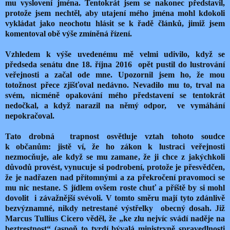
mu vyslovení jména. Tentokrát jsem se nakonec představil,
protože jsem nechtěl, aby utajení mého jména mohl kdokoli
vykládat jako neochotu hlásit se k řadě článků, jimiž jsem
komentoval obě výše zmíněná řízení.
Vzhledem k výše uvedenému mě velmi udivilo, když se
předseda senátu dne 18. října 2016 opět pustil do lustrování
veřejnosti a začal ode mne. Upozornil jsem ho, že mou
totožnost přece zjišťoval nedávno. Nevadilo mu to, trval na
svém, nicméně opakování mého představení se tentokrát
nedočkal, a když narazil na němý odpor, ve vymáhání
nepokračoval.
Tato drobná trapnost osvětluje vztah tohoto soudce
k občanům: jistě ví, že ho zákon k lustraci veřejnosti
nezmocňuje, ale když se mu zamane, že ji chce z jakýchkoli
důvodů provést, vynucuje si podrobení, protože je přesvědčen,
že je nadřazen nad přítomnými a za překročení pravomoci se
mu nic nestane. S jídlem ovšem roste chuť a příště by si mohl
dovolit i závažnější svévoli. V tomto směru mají tyto zdánlivě
bezvýznamné, nikdy netrestané výstřelky obecný dosah. Již
Marcus Tullius Cicero věděl, že „ke zlu nejvíc svádí naděje na
beztrestnost“ (aspoň to tvrdí bývalá ministryně spravedlnosti