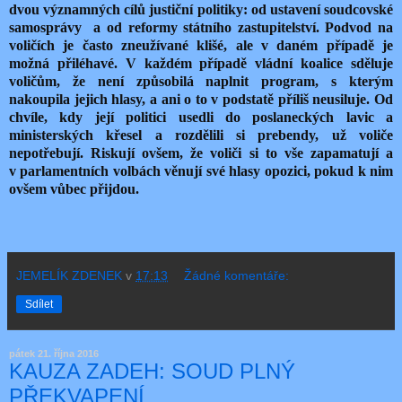
dvou významných cílů justiční politiky: od ustavení soudcovské
samosprávy a od reformy státního zastupitelství. Podvod na
voličích je často zneužívané klišé, ale v daném případě je
možná přiléhavé. V každém případě vládní koalice sděluje
voličům, že není způsobilá naplnit program, s kterým
nakoupila jejich hlasy, a ani o to v podstatě příliš neusiluje. Od
chvíle, kdy její politici usedli do poslaneckých lavic a
ministerských křesel a rozdělili si prebendy, už voliče
nepotřebují. Riskují ovšem, že voliči si to vše zapamatují a
v parlamentních volbách věnují své hlasy opozici, pokud k nim
ovšem vůbec přijdou.
JEMELÍK ZDENEK
v
17:13
Žádné komentáře:
Sdílet
pátek 21. října 2016
KAUZA ZADEH: SOUD PLNÝ
PŘEKVAPENÍ