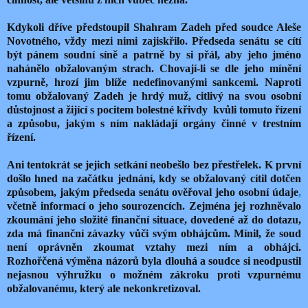
Kdykoli dříve předstoupil Shahram Zadeh před soudce Aleše
Novotného, vždy mezi nimi zajiskřilo. Předseda senátu se cítí
být pánem soudní síně a patrně by si přál, aby jeho jméno
nahánělo obžalovaným strach. Chovají-li se dle jeho mínění
vzpurně, hrozí jim blíže nedefinovanými sankcemi. Naproti
tomu obžalovaný Zadeh je hrdý muž, citlivý na svou osobní
důstojnost a žijící s pocitem bolestné křivdy kvůli tomuto řízení
a způsobu, jakým s ním nakládají orgány činné v trestním
řízení.
Ani tentokrát se jejich setkání neobešlo bez přestřelek. K první
došlo hned na začátku jednání, kdy se obžalovaný cítil dotčen
způsobem, jakým předseda senátu ověřoval jeho osobní údaje
,
včetně informací o jeho sourozencích. Zejména jej rozhněvalo
zkoumání jeho složité finanční situace, dovedené až do dotazu,
zda má finanční závazky vůči svým obhájcům. Mínil, že soud
není oprávněn zkoumat vztahy mezi ním a obhájci.
Rozhořčená výměna názorů byla dlouhá a soudce si neodpustil
nejasnou výhružku o možném zákroku proti vzpurnému
obžalovanému, který ale nekonkretizoval.