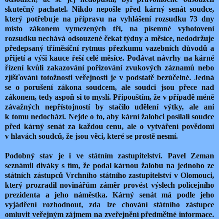
skutečný pachatel. Nikdo nepošle před kárný senát soudce,
který potřebuje na přípravu na vyhlášení rozsudku 73 dny
místo zákonem vymezených tří, na písemné vyhotovení
rozsudku nechává odsouzené čekat týdny a měsíce, nedodržuje
předepsaný tříměsíční rytmus přezkumu vazebních důvodů a
přijetí a výši kauce řeší celé měsíce. Podávat návrhy na kárné
řízení kvůli zakazování pořizování zvukových záznamů nebo
zjišťování totožnosti veřejnosti je v podstatě bezúčelné. Jedná
se o porušení zákona soudcem, ale soudci jsou přece nad
zákonem, tedy aspoň si to myslí. Připouštím, že v případě méně
závažných nepřístojností by stačilo udělení výtky, ale ani
k tomu nedochází. Nejde o to, aby kární žalobci posílali soudce
před kárný senát za každou cenu, ale o vytváření povědomí
v hlavách soudců, že jsou věci, které se prostě nesmí.
Podobný stav je i ve státním zastupitelství. Pavel Zeman
seznámil diváky s tím, že podal kárnou žalobu na jednoho ze
státních zástupců Vrchního státního zastupitelství v Olomouci,
který prozradil novinářům záměr provést výslech policejního
prezidenta a jeho náměstka. Kárný senát má podle jeho
vyjádření rozhodnout, zda lze chování státního zástupce
omluvit veřejným zájmem na zveřejnění předmětné informace.