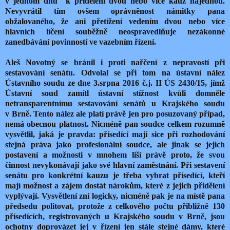
v jednom dnu k přidělení dvou nebo více kauz najednou.
Nevyvrátil tím ovšem oprávněnost námitky pana
obžalovaného, že ani přetížení vedením dvou nebo více
hlavních líčení souběžně neospravedlňuje nezákonné
zanedbávání povinností ve vazebním řízení.
Aleš Novotný se bránil i proti nařčení z nepravostí při
sestavování senátu. Odvolal se při tom na ústavní nález
Ústavního soudu ze dne 3.srpna 2016 č.j. II ÚS 2430/15, jímž
Ústavní soud zamítl ústavní stížnost kvůli domněle
netransparentnímu sestavování senátů u Krajského soudu
v Brně. Tento nález ale platí právě jen pro posuzovaný případ,
nemá obecnou platnost. Nicméně pan soudce celkem rozumně
vysvětlil, jaká je pravda: přísedící mají sice při rozhodování
stejná práva jako profesionální soudce, ale jinak se jejich
postavení a možnosti v mnohem liší právě proto, že svou
činnost nevykonávají jako své hlavní zaměstnání. Při sestavení
senátu pro konkrétní kauzu je třeba vybrat přísedící, kteří
mají možnost a zájem dostát nárokům, které z jejich přidělení
vyplývají. Vysvětlení zní logicky, nicméně pak je na místě pana
předsedu politovat, protože z celkového počtu přibližně 130
přísedících, registrovaných u Krajského soudu v Brně, jsou
ochotny doprovázet jej v řízení jen stále stejné dámy, které