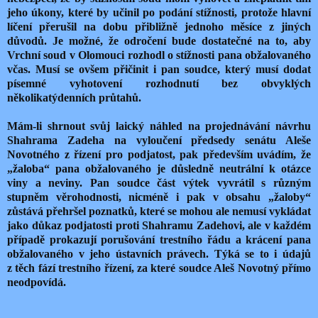
jeho úkony, které by učinil po podání stížnosti, protože hlavní
líčení přerušil na dobu přibližně jednoho měsíce z jiných
důvodů. Je možné, že odročení bude dostatečné na to, aby
Vrchní soud v Olomouci rozhodl o stížnosti pana obžalovaného
včas. Musí se ovšem přičinit i pan soudce, který musí dodat
písemné vyhotovení rozhodnutí bez obvyklých
několikatýdenních průtahů.
Mám-li shrnout svůj laický náhled na projednávání návrhu
Shahrama Zadeha na vyloučení předsedy senátu Aleše
Novotného z řízení pro podjatost, pak především uvádím, že
„žaloba“ pana obžalovaného je důsledně neutrální k otázce
viny a neviny. Pan soudce část výtek vyvrátil s různým
stupněm věrohodnosti, nicméně i pak v obsahu „žaloby“
zůstává přehršel poznatků, které se mohou ale nemusí vykládat
jako důkaz podjatosti proti Shahramu Zadehovi, ale v každém
případě prokazují porušování trestního řádu a krácení pana
obžalovaného v jeho ústavních právech. Týká se to i údajů
z těch fází trestního řízení, za které soudce Aleš Novotný přímo
neodpovídá.