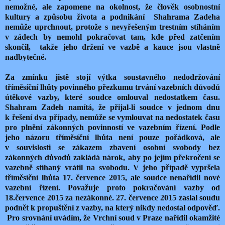
nemožné, ale zapomene na okolnost, že člověk osobnostní
kultury a způsobu života a podnikání Shahrama Zadeha
nemůže uprchnout, protože s nevyřešeným trestním stíháním
v zádech by nemohl pokračovat tam, kde před zatčením
skončil, takže jeho držení ve vazbě a kauce jsou vlastně
nadbytečné.
Za zmínku jistě stojí výtka soustavného nedodržování
tříměsíční lhůty povinného přezkumu trvání vazebních důvodů
útěkové vazby, které soudce omlouval nedostatkem času.
Shahram Zadeh namítá, že přijal-li soudce v jednom dnu
k řešení dva případy, nemůže se vymlouvat na nedostatek času
pro plnění zákonných povinností ve vazebním řízení. Podle
jeho názoru tříměsíční lhůta není pouze pořádková, ale
v souvislosti se zákazem zbavení osobní svobody bez
zákonných důvodů zakládá nárok, aby po jejím překročení se
vazebně stíhaný vrátil na svobodu. V jeho případě vypršela
tříměsíční lhůta 17. července 2015, ale soudce nenařídil nové
vazební řízení. Považuje proto pokračování vazby od
18.července 2015 za nezákonné. 27. července 2015 zaslal soudu
podnět k propuštění z vazby, na který nikdy nedostal odpověď.
Pro srovnání uvádím, že Vrchní soud v Praze nařídil okamžité