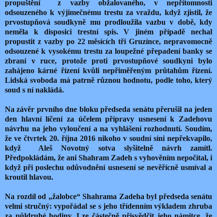
propuštění z vazby obžalovaného, v nepřítomnosti
odsouzeného k výjimečnému trestu za vraždu, když zjistil, že
prvostupňová soudkyně mu prodloužila vazbu v době, kdy
neměla k disposici trestní spis. V jiném případě nechal
propustit z vazby po 22 měsících tři Gruzínce, nepravomocně
odsouzené k vysokému trestu za loupežné přepadení banky se
zbraní v ruce, protože proti prvostupňové soudkyni bylo
zahájeno kárné řízení kvůli nepřiměřeným průtahům řízení.
Lidská svoboda má patrně různou hodnotu, podle toho, který
soud s ní nakládá.
Na závěr prvního dne bloku předseda senátu přerušil na jeden
den hlavní líčení za účelem přípravy usnesení k Zadehovu
návrhu na jeho vyloučení a na vyhlášení rozhodnutí. Soudím,
že ve čtvrtek 20. října 2016 nikoho v soudní síni nepřekvapilo,
když Aleš Novotný sotva slyšitelně návrh zamítl.
Předpokládám, že ani Shahram Zadeh s vyhověním nepočítal, i
když při poslechu odůvodnění usnesení se nevěřícně usmíval a
kroutil hlavou.
Na rozdíl od „žalobce“ Shahrama Zadeha byl předseda senátu
velmi stručný: vypořádal se s jeho třídenním výkladem zhruba
za půldruhé hodiny. Lze částečně přisvědčit jeho námitce, že