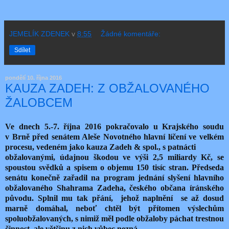
JEMELÍK ZDENEK
v
8:55
Žádné komentáře:
Sdílet
pondělí 10. října 2016
KAUZA ZADEH: Z OBŽALOVANÉHO
ŽALOBCEM
Ve dnech 5.-7. října 2016 pokračovalo u Krajského soudu
v Brně před senátem Aleše Novotného hlavní líčení ve velkém
procesu, vedeném jako kauza Zadeh & spol., s patnácti
obžalovanými, údajnou škodou ve výši 2,5 miliardy Kč, se
spoustou svědků a spisem o objemu 150 tisíc stran. Předseda
senátu konečně zařadil na program jednání slyšení hlavního
obžalovaného Shahrama Zadeha, českého občana íránského
původu. Splnil mu tak přání, jehož naplnění se až dosud
marně domáhal, neboť chtěl být přítomen výslechům
spoluobžalovaných, s nimiž měl podle obžaloby páchat trestnou
činnost, ale většinu z nich vůbec nezná.