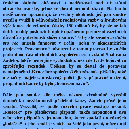
českého státního občanství a nadřazovat nad ně státní
občanství íránské, jehož se dosud nemohl zbavit. Na tomto
místě znova upozorňuji, že všechny okolnosti, jež pan soudce
uvedl a využil k odůvodnění prodlužování vazby a šroubování
výše kauce do rekordní částky 150 milionů Kč, by stejně tak
dobře mohly posloužit k úplně opačnému posouzení vazebních
důvodů a potřebnosti složení kauce. To by ale zásada
in dubio
pro reo
musela fungovat v reálu, nejen v akademických
projevech. Pravomocné odsouzení v tomto procesu by zničilo
podstatnou část obchodních a společenských vztahů Shahrama
Zadeha, takže nemá jiné východisko, než zde tvrdě bojovat za
zprošťující rozsudek. Útěkem by se dostal do postavení
nemajetného běžence bez společenského zázemí a přišel by také
o značný majetek, obstavený policií již v přípravném řízení,
propadnutí kauce by bylo „bonusem navíc“.
Dále pan soudce dle mého názoru věrohodně vyvrátil
domněnku nezákonnosti přidělení kauzy Zadeh právě jeho
senátu. Vysvětlil, že podle rozvrhu práce existuje několik
„koleček“ pro přidělování případů, takže napadnou-li dva
nebo více případů v jednom dnu, které spadají do různých
„koleček“ a jeho senát je v nich na řadě jako první, může dojít