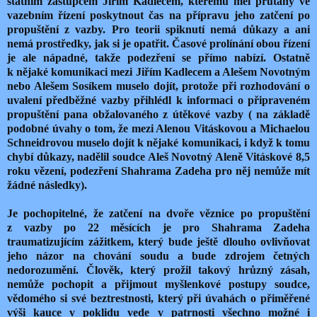
státním zástupcem Jiřím Kadlecem, kterému měl průtahy ve
vazebním řízení poskytnout čas na přípravu jeho zatčení po
propuštění z vazby. Pro teorii spiknutí nemá důkazy a ani
nemá prostředky, jak si je opatřit. Časové prolínání obou řízení
je ale nápadné, takže podezření se přímo nabízí. Ostatně
k nějaké komunikaci mezi Jiřím Kadlecem a Alešem Novotným
nebo Alešem Sosíkem muselo dojít, protože při rozhodování o
uvalení předběžné vazby přihlédl k informaci o připraveném
propuštění pana obžalovaného z útěkové vazby ( na základě
podobné úvahy o tom, že mezi Alenou Vitáskovou a Michaelou
Schneidrovou muselo dojít k nějaké komunikaci, i když k tomu
chybí důkazy, nadělil soudce Aleš Novotný Aleně Vitáskové 8,5
roku vězení, podezření Shahrama Zadeha pro něj nemůže mít
žádné následky).
Je pochopitelné, že zatčení na dvoře věznice po propuštění
z vazby po 22 měsících je pro Shahrama Zadeha
traumatizujícím zážitkem, který bude ještě dlouho ovlivňovat
jeho názor na chování soudu a bude zdrojem četných
nedorozumění. Člověk, který prožil takový hrůzný zásah,
nemůže pochopit a přijmout myšlenkové postupy soudce,
vědomého si své beztrestnosti, který při úvahách o přiměřené
výši kauce v poklidu vede v patrnosti všechno možné i