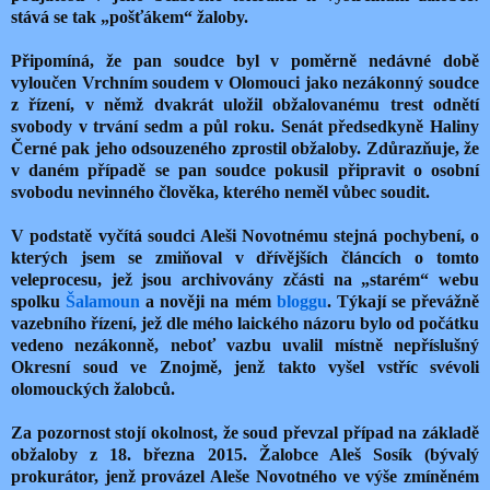
stává se tak „pošťákem“ žaloby.
Připomíná, že pan soudce byl v poměrně nedávné době
vyloučen Vrchním soudem v Olomouci jako nezákonný soudce
z řízení, v němž dvakrát uložil obžalovanému trest odnětí
svobody v trvání sedm a půl roku. Senát předsedkyně Haliny
Černé pak jeho odsouzeného zprostil obžaloby. Zdůrazňuje, že
v daném případě se pan soudce pokusil připravit o osobní
svobodu nevinného člověka, kterého neměl vůbec soudit.
V podstatě vyčítá soudci Aleši Novotnému stejná pochybení, o
kterých jsem se zmiňoval v dřívějších článcích o tomto
veleprocesu, jež jsou archivovány zčásti na „starém“ webu
spolku
Šalamoun
a nověji na mém
bloggu
. Týkají se převážně
vazebního řízení, jež dle mého laického názoru bylo od počátku
vedeno nezákonně, neboť vazbu uvalil místně nepříslušný
Okresní soud ve Znojmě, jenž takto vyšel vstříc svévoli
olomouckých žalobců.
Za pozornost stojí okolnost, že soud převzal případ na základě
obžaloby z 18. března
2015. Žalobce Aleš Sosík (bývalý
prokurátor, jenž provázel Aleše Novotného ve výše zmíněném