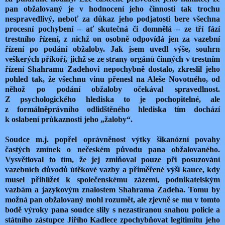
pan obžalovaný je v hodnocení jeho činnosti tak trochu
nespravedlivý, neboť za důkaz jeho podjatosti bere všechna
procesní pochybení – ať skutečná či domnělá – ze tří fází
trestního řízení, z nichž on osobně odpovídá jen za vazební
řízení po podání obžaloby. Jak jsem uvedl výše, souhrn
veškerých příkoří, jichž se ze strany orgánů činných v trestním
řízení Shahramu Zadehovi nepochybně dostalo, zkreslil jeho
pohled tak, že všechnu vinu přenesl na Aleše Novotného, od
něhož po podání obžaloby očekával spravedlnost.
Z psychologického hlediska to je pochopitelné, ale
z formálněprávního odlidštěného hlediska tím dochází
k oslabení průkaznosti jeho „žaloby“.
Soudce m.j. popřel oprávněnost výtky šikanózní povahy
častých zmínek o nečeském původu pana obžalovaného.
Vysvětloval to tím, že jej zmiňoval pouze při posuzování
vazebních důvodů útěkové vazby a přiměřené výši kauce, kdy
musel přihlížet k společenskému zázemí, podnikatelským
vazbám a jazykovým znalostem Shahrama Zadeha. Tomu by
možná pan obžalovaný mohl rozumět, ale zjevně se mu v tomto
bodě výroky pana soudce slily s nezastíranou snahou policie a
státního zástupce Jiřího Kadlece zpochybňovat legitimitu jeho