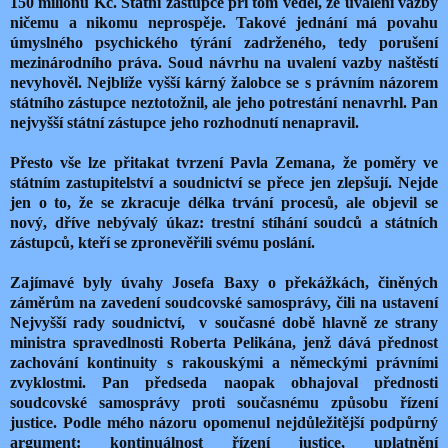
150 milionů Kč. Státní zástupce při tom věděl, že uvalení vazby
ničemu a nikomu neprospěje. Takové jednání má povahu
úmyslného psychického týrání zadrženého, tedy porušení
mezinárodního práva. Soud návrhu na uvalení vazby naštěstí
nevyhověl. Nejblíže vyšší kárný žalobce se s právním názorem
státního zástupce neztotožnil, ale jeho potrestání nenavrhl. Pan
nejvyšší státní zástupce jeho rozhodnutí nenapravil.
Přesto vše lze přitakat tvrzení Pavla Zemana, že poměry ve
státním zastupitelství a soudnictví se přece jen zlepšují. Nejde
jen o to, že se zkracuje délka trvání procesů, ale objevil se
nový, dříve nebývalý úkaz: trestní stíhání soudců a státních
zástupců, kteří se zpronevěřili svému poslání.
Zajímavé byly úvahy Josefa Baxy o překážkách, činěných
záměrům na zavedení soudcovské samosprávy, čili na ustavení
Nejvyšší rady soudnictví, v současné době hlavně ze strany
ministra spravedlnosti Roberta Pelikána, jenž dává přednost
zachování kontinuity s rakouskými a německými právními
zvyklostmi. Pan předseda naopak obhajoval přednosti
soudcovské samosprávy proti současnému způsobu řízení
justice. Podle mého názoru opomenul nejdůležitější podpůrný
argument: kontinuálnost řízení justice, uplatnění