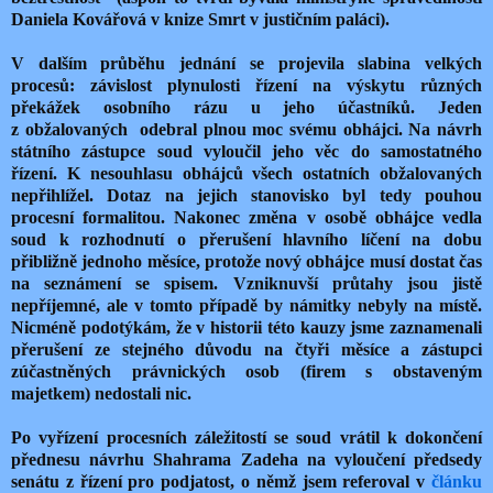
Daniela Kovářová v knize Smrt v justičním paláci).
V dalším průběhu jednání se projevila slabina velkých
procesů: závislost plynulosti řízení na výskytu různých
překážek osobního rázu u jeho účastníků. Jeden
z obžalovaných odebral plnou moc svému obhájci. Na návrh
státního zástupce soud vyloučil jeho věc do samostatného
řízení. K nesouhlasu obhájců všech ostatních obžalovaných
nepřihlížel. Dotaz na jejich stanovisko byl tedy pouhou
procesní formalitou. Nakonec změna v osobě obhájce vedla
soud k rozhodnutí o přerušení hlavního líčení na dobu
přibližně jednoho měsíce, protože nový obhájce musí dostat čas
na seznámení se spisem. Vzniknuvší průtahy jsou jistě
nepříjemné, ale v tomto případě by námitky nebyly na místě.
Nicméně podotýkám, že v historii této kauzy jsme zaznamenali
přerušení ze stejného důvodu na čtyři měsíce a zástupci
zúčastněných právnických osob (firem s obstaveným
majetkem) nedostali nic.
Po vyřízení procesních záležitostí se soud vrátil k dokončení
přednesu návrhu Shahrama Zadeha na vyloučení předsedy
senátu z řízení pro podjatost, o němž jsem referoval v
článku