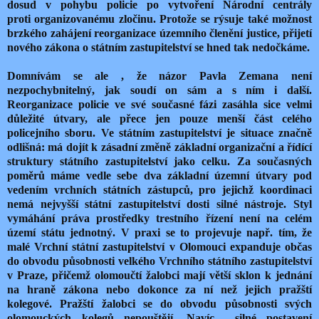
dosud v pohybu policie po vytvoření Národní centrály
proti organizovanému zločinu. Protože se rýsuje také možnost
brzkého zahájení reorganizace územního členění justice, přijetí
nového zákona o státním zastupitelství se hned tak nedočkáme.
Domnívám se ale , že názor Pavla Zemana není
nezpochybnitelný, jak soudí on sám a s ním i další.
Reorganizace policie ve své současné fázi zasáhla sice velmi
důležité útvary, ale přece jen pouze menší část celého
policejního sboru. Ve státním zastupitelství je situace značně
odlišná: má dojít k zásadní změně základní organizační a řídící
struktury státního zastupitelství jako celku. Za současných
poměrů máme vedle sebe dva základní územní útvary pod
vedením vrchních státních zástupců, pro jejichž koordinaci
nemá nejvyšší státní zastupitelství dosti silné nástroje. Styl
vymáhání práva prostředky trestního řízení není na celém
území státu jednotný. V praxi se to projevuje např. tím, že
malé Vrchní státní zastupitelství v Olomouci expanduje občas
do obvodu působnosti velkého Vrchního státního zastupitelství
v Praze, přičemž olomoučtí žalobci mají větší sklon k jednání
na hraně zákona nebo dokonce za ní než jejich pražští
kolegové. Pražští žalobci se do obvodu působnosti svých
olomouckých kolegů nepouštějí. Navíc silné postavení