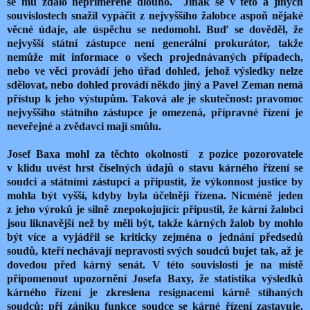
se mu zdálo nepřiměřeně dlouho. Jinak se v této a jiných
souvislostech snažil vypáčit z nejvyššího žalobce aspoň nějaké
věcné údaje, ale úspěchu se nedomohl. Buď se dověděl, že
nejvyšší státní zástupce není generální prokurátor, takže
nemůže mít informace o všech projednávaných případech,
nebo ve věci provádí jeho úřad dohled, jehož výsledky nelze
sdělovat, nebo dohled provádí někdo jiný a Pavel Zeman nemá
přístup k jeho výstupům. Taková ale je skutečnost: pravomoc
nejvyššího státního zástupce je omezená, přípravné řízení je
neveřejné a zvědavci mají smůlu.
Josef Baxa mohl za těchto okolností z pozice pozorovatele
v klidu uvést hrst číselných údajů o stavu kárného řízení se
soudci a státními zástupci a připustit, že výkonnost justice by
mohla být vyšší, kdyby byla účelněji řízena. Nicméně jeden
z jeho výroků je silně znepokojující: připustil, že kární žalobci
jsou liknavější než by měli být, takže kárných žalob by mohlo
být více a vyjádřil se kriticky zejména o jednání předsedů
soudů, kteří nechávají nepravosti svých soudců bujet tak, až je
dovedou před kárný senát. V této souvislosti je na místě
připomenout upozornění Josefa Baxy, že statistika výsledků
kárného řízení je zkreslena resignacemi kárně stíhaných
soudců: při zániku funkce soudce se kárné řízení zastavuje.