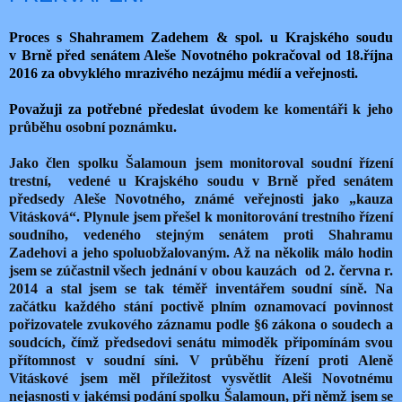
Proces s Shahramem Zadehem & spol. u Krajského soudu
v Brně před senátem Aleše Novotného pokračoval od 18.října
2016 za obvyklého mrazivého nezájmu médií a veřejnosti.
Považuji za potřebné předeslat ú
vodem ke komentáři k jeho
průběhu osobní poznámku.
Jako člen spolku Šalamoun jsem monitoroval soudní řízení
trestní, vedené u Krajského soudu v Brně před senátem
předsedy Aleše Novotného, známé veřejnosti jako „kauza
Vitásková“. Plynule jsem přešel k monitorování trestního řízení
soudního, vedeného stejným senátem proti Shahramu
Zadehovi a jeho spoluobžalovaným. Až na několik málo hodin
jsem se zúčastnil všech jednání v obou kauzách od 2. června r.
2014 a stal jsem se tak téměř inventářem soudní síně. Na
začátku každého stání poctivě plním oznamovací povinnost
pořizovatele zvukového záznamu podle §6 zákona o soudech a
soudcích, čímž předsedovi senátu mimoděk připomínám svou
přítomnost v soudní síni. V průběhu řízení proti Aleně
Vitáskové jsem měl příležitost vysvětlit Aleši Novotnému
nejasnosti v jakémsi podání spolku Šalamoun, při němž jsem se