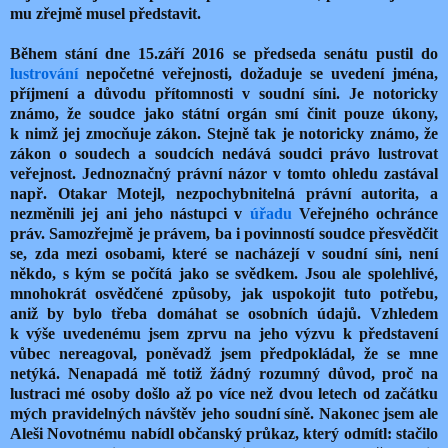
mu zřejmě musel představit.
Během stání dne 15.září 2016 se předseda senátu pustil do
lustrování
nepočetné veřejnosti, dožaduje se uvedení jména,
příjmení a důvodu přítomnosti v soudní síni. Je notoricky
známo, že soudce jako státní orgán smí činit pouze úkony,
k nimž jej zmocňuje zákon. Stejně tak je notoricky známo, že
zákon o soudech a soudcích nedává soudci právo lustrovat
veřejnost. Jednoznačný právní názor v tomto ohledu zastával
např. Otakar Motejl, nezpochybnitelná právní autorita, a
nezměnili jej ani jeho nástupci v
úřadu
Veřejného ochránce
práv. Samozřejmě je právem, ba i povinností soudce přesvědčit
se, zda mezi osobami, které se nacházejí v soudní síni, není
někdo, s kým se počítá jako se svědkem. Jsou ale spolehlivé,
mnohokrát osvědčené způsoby, jak uspokojit tuto potřebu,
aniž by bylo třeba domáhat se osobních údajů. Vzhledem
k výše uvedenému jsem zprvu na jeho výzvu k představení
vůbec nereagoval, poněvadž jsem předpokládal, že se mne
netýká. Nenapadá mě totiž žádný rozumný důvod, proč na
lustraci mé osoby došlo až po více než dvou letech od začátku
mých pravidelných návštěv jeho soudní síně. Nakonec jsem ale
Aleši Novotnému nabídl občanský průkaz, který odmítl: stačilo