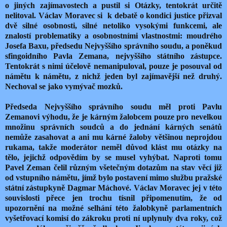
o jiných zajímavostech a pustil si Otázky, tentokrát určitě
nelitoval. Václav Moravec si k debatě o kondici justice přizval
dvě silné osobnosti, silné netoliko vysokými funkcemi, ale
znalostí problematiky a osobnostními vlastnostmi: moudrého
Josefa Baxu, předsedu Nejvyššího správního soudu, a poněkud
sfingoidního Pavla Zemana, nejvyššího státního zástupce.
Tentokrát s nimi účelově nemanipuloval, pouze je posouval od
námětu k námětu, z nichž jeden byl zajímavější než druhý.
Nechoval se jako vymývač mozků.
Předseda Nejvyššího správního soudu měl proti Pavlu
Zemanovi výhodu, že je kárným žalobcem pouze pro nevelkou
množinu správních soudců a do jednání kárných senátů
nemůže zasahovat a ani mu kárné žaloby většinou neprojdou
rukama, takže moderátor neměl důvod klást mu otázky na
tělo, jejichž odpovědím by se musel vyhýbat. Naproti tomu
Pavel Zeman čelil různým všetečným dotazům na stav věcí již
od vstupního námětu, jímž bylo postavení mimo službu pražské
státní zástupkyně Dagmar Máchové. Václav Moravec jej v této
souvislosti přece jen trochu tísnil připomenutím, že od
upozornění na možné selhání této žalobkyně parlamentních
vyšetřovací komisí do zákroku proti ní uplynuly dva roky, což