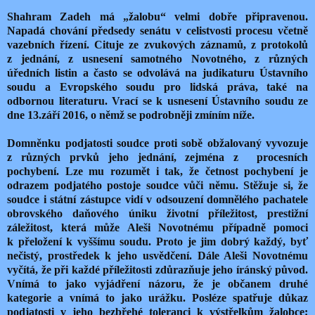
Shahram Zadeh má „žalobu“ velmi dobře připravenou.
Napadá chování předsedy senátu v celistvosti procesu včetně
vazebních řízení. Cituje ze zvukových záznamů, z protokolů
z jednání, z usnesení samotného Novotného, z různých
úředních listin a často se odvolává na judikaturu Ústavního
soudu a Evropského soudu pro lidská práva, také na
odbornou literaturu. Vrací se k usnesení Ústavního soudu ze
dne 13.září 2016, o němž se podrobněji zmíním níže.
Domněnku podjatosti soudce proti sobě obžalovaný vyvozuje
z různých prvků jeho jednání, zejména z procesních
pochybení. Lze mu rozumět i tak, že četnost pochybení je
odrazem podjatého postoje soudce vůči němu. Stěžuje si, že
soudce i státní zástupce vidí v odsouzení domnělého pachatele
obrovského daňového úniku životní příležitost, prestižní
záležitost, která může Aleši Novotnému případně pomoci
k přeložení k vyššímu soudu. Proto je jim dobrý každý, byť
nečistý, prostředek k jeho usvědčení. Dále Aleši Novotnému
vyčítá, že při každé příležitosti zdůrazňuje jeho íránský původ.
Vnímá to jako vyjádření názoru, že je občanem druhé
kategorie a vnímá to jako urážku. Posléze spatřuje důkaz
podjatosti v jeho bezbřehé toleranci k výstřelkům žalobce: