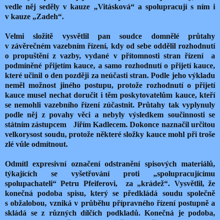
vedle něj seděly v kauze „Vitásková“ a spolupracují s ním i
v kauze „Zadeh“.
Velmi složitě vysvětlil pan soudce domnělé průtahy
v závěrečném vazebním řízení, kdy od sebe oddělil rozhodnutí
o propuštění z vazby, vydané v přítomnosti stran řízení a
podmíněné přijetím kauce, a samo rozhodnutí o přijetí kauce,
které učinil o den později za neúčasti stran. Podle jeho výkladu
neměl možnost jiného postupu, protože rozhodnutí o přijetí
kauce musel nechat doručit i těm poskytovatelům kauce, kteří
se nemohli vazebního řízení zúčastnit. Průtahy tak vyplynuly
podle něj z povahy věci a nebyly výsledkem součinnosti se
státním zástupcem Jiřím Kadlecem. Dokonce naznačil určitou
velkorysost soudu, protože některé složky kauce mohl při troše
zlé vůle odmítnout.
Odmítl expresivní označení odstranění spisových materiálů,
týkajících se vyšetřování proti „spolupracujícímu
spolupachateli“ Petru Pfeiferovi, za „krádež“. Vysvětlil, že
konečná podoba spisu, který se předkládá soudu společně
s obžalobou, vzniká v průběhu přípravného řízení postupně a
skládá se z různých dílčích podkladů. Konečná je podoba,