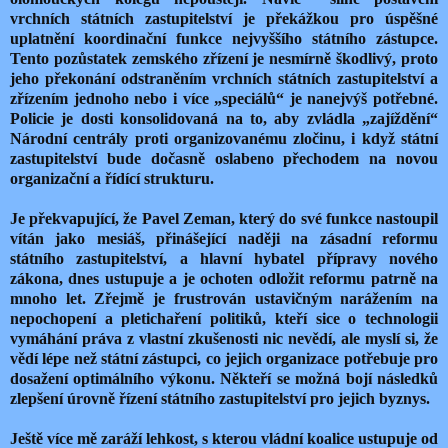
vrchních státních zastupitelství je překážkou pro úspěšné
uplatnění koordinační funkce nejvyššího státního zástupce.
Tento pozůstatek zemského zřízení je nesmírně škodlivý, proto
jeho překonání odstraněním vrchních státních zastupitelství a
zřízením jednoho nebo i více „speciálů“ je nanejvýš potřebné.
Policie je dosti konsolidovaná na to, aby zvládla „zajíždění“
Národní centrály proti organizovanému zločinu, i když státní
zastupitelství bude dočasně oslabeno přechodem na novou
organizační a řídící strukturu.
Je překvapující, že Pavel Zeman, který do své funkce nastoupil
vítán jako mesiáš, přinášející naději na zásadní reformu
státního zastupitelství, a hlavní hybatel přípravy nového
zákona, dnes ustupuje a je ochoten odložit reformu patrně na
mnoho let. Zřejmě je frustrován ustavičným narážením na
nepochopení a pletichaření politiků, kteří sice o technologii
vymáhání práva z vlastní zkušenosti nic nevědí, ale myslí si, že
vědí lépe než státní zástupci, co jejich organizace potřebuje pro
dosažení optimálního výkonu. Někteří se možná bojí následků
zlepšení úrovně řízení státního zastupitelství pro jejich byznys.
Ještě více mě zaráží lehkost, s kterou vládní koalice ustupuje od