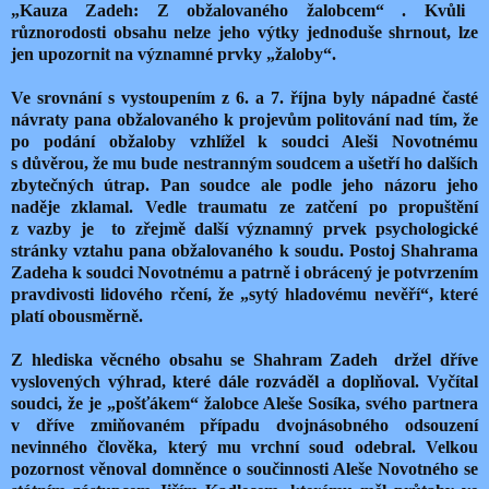
„Kauza Zadeh: Z obžalovaného žalobcem“ . Kvůli
různorodosti obsahu nelze jeho výtky jednoduše shrnout, lze
jen upozornit na významné prvky „žaloby“.
Ve srovnání s vystoupením z 6. a 7. října byly nápadné časté
návraty pana obžalovaného k projevům politování nad tím, že
po podání obžaloby vzhlížel k soudci Aleši Novotnému
s důvěrou, že mu bude nestranným soudcem a ušetří ho dalších
zbytečných útrap. Pan soudce ale podle jeho názoru jeho
naděje zklamal. Vedle traumatu ze zatčení po propuštění
z vazby je to zřejmě další významný prvek psychologické
stránky vztahu pana obžalovaného k soudu. Postoj Shahrama
Zadeha k soudci Novotnému a patrně i obrácený je potvrzením
pravdivosti lidového rčení, že „sytý hladovému nevěří“, které
platí obousměrně.
Z hlediska věcného obsahu se Shahram Zadeh držel dříve
vyslovených výhrad, které dále rozváděl a doplňoval. Vyčítal
soudci, že je „pošťákem“ žalobce Aleše Sosíka, svého partnera
v dříve zmiňovaném případu dvojnásobného odsouzení
nevinného člověka, který mu vrchní soud odebral. Velkou
pozornost věnoval domněnce o součinnosti Aleše Novotného se