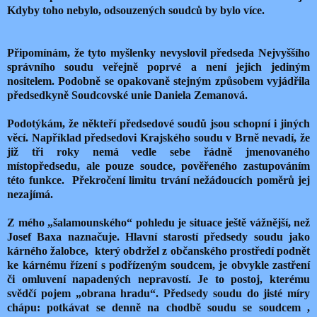
Kdyby toho nebylo, odsouzených soudců by bylo více.
Připomínám, že tyto myšlenky nevyslovil předseda Nejvyššího
správního soudu veřejně poprvé a není jejich jediným
nositelem. Podobně se opakovaně stejným způsobem vyjádřila
předsedkyně Soudcovské unie Daniela Zemanová.
Podotýkám, že někteří předsedové soudů jsou schopní i jiných
věcí. Například předsedovi Krajského soudu v Brně nevadí, že
již tři roky nemá vedle sebe řádně jmenovaného
místopředsedu, ale pouze soudce, pověřeného zastupováním
této funkce. Překročení limitu trvání nežádoucích poměrů jej
nezajímá.
Z mého „šalamounského“ pohledu je situace ještě vážnější, než
Josef Baxa naznačuje. Hlavní starostí předsedy soudu jako
kárného žalobce, který obdržel z občanského prostředí podnět
ke kárnému řízení s podřízeným soudcem, je obvykle zastření
či omluvení napadených nepravostí. Je to postoj, kterému
svědčí pojem „obrana hradu“. Předsedy soudu do jisté míry
chápu: potkávat se denně na chodbě soudu se soudcem ,