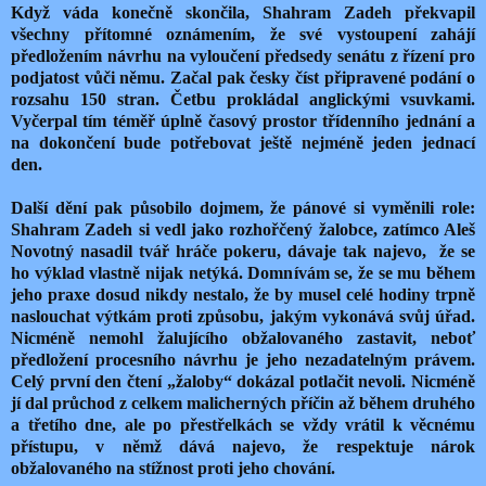
Když váda konečně skončila, Shahram Zadeh překvapil
všechny přítomné oznámením, že své vystoupení zahájí
předložením návrhu na vyloučení předsedy senátu z řízení pro
podjatost vůči němu. Začal pak česky číst připravené podání o
rozsahu 150 stran. Četbu prokládal anglickými vsuvkami.
Vyčerpal tím téměř úplně časový prostor třídenního jednání a
na dokončení bude potřebovat ještě nejméně jeden jednací
den.
Další dění pak působilo dojmem, že pánové si vyměnili role:
Shahram Zadeh si vedl jako rozhořčený žalobce, zatímco Aleš
Novotný nasadil tvář hráče pokeru, dávaje tak najevo, že se
ho výklad vlastně nijak netýká. Domnívám se, že se mu během
jeho praxe dosud nikdy nestalo, že by musel celé hodiny trpně
naslouchat výtkám proti způsobu, jakým vykonává svůj úřad.
Nicméně nemohl žalujícího obžalovaného zastavit, neboť
předložení procesního návrhu je jeho nezadatelným právem.
Celý první den čtení „žaloby“ dokázal potlačit nevoli. Nicméně
jí dal průchod z celkem malicherných příčin až během druhého
a třetího dne, ale po přestřelkách se vždy vrátil k věcnému
přístupu, v němž dává najevo, že respektuje nárok
obžalovaného na stížnost proti jeho chování.