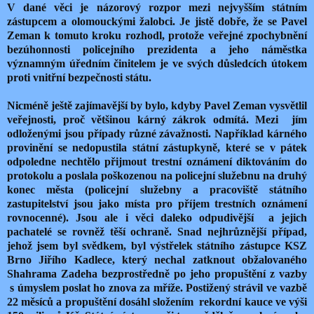
V dané věci je názorový rozpor mezi nejvyšším státním
zástupcem a olomouckými žalobci. Je jistě dobře, že se Pavel
Zeman k tomuto kroku rozhodl, protože veřejné zpochybnění
bezúhonnosti policejního prezidenta a jeho náměstka
významným úředním činitelem je ve svých důsledcích útokem
proti vnitřní bezpečnosti státu.
Nicméně ještě zajímavější by bylo, kdyby Pavel Zeman vysvětlil
veřejnosti, proč většinou kárný zákrok odmítá. Mezi jím
odloženými jsou případy různé závažnosti. Například kárného
provinění se nedopustila státní zástupkyně, které se v pátek
odpoledne nechtělo přijmout trestní oznámení diktováním do
protokolu a poslala poškozenou na policejní služebnu na druhý
konec města (policejní služebny a pracoviště státního
zastupitelství jsou jako místa pro příjem trestních oznámení
rovnocenné). Jsou ale i věci daleko odpudivější a jejich
pachatelé se rovněž těší ochraně. Snad nejhrůznější případ,
jehož jsem byl svědkem, byl výstřelek státního zástupce KSZ
Brno Jiřího Kadlece, který nechal zatknout obžalovaného
Shahrama Zadeha bezprostředně po jeho propuštění z vazby
s úmyslem poslat ho znova za mříže. Postižený strávil ve vazbě
22 měsíců a propuštění dosáhl složením rekordní kauce ve výši