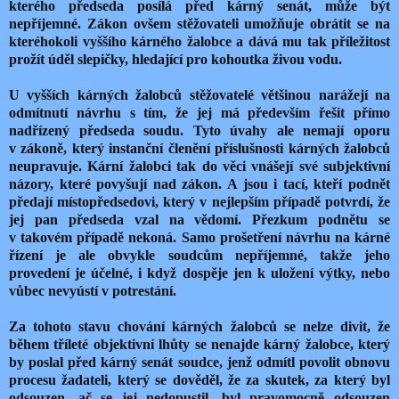
kterého předseda posílá před kárný senát, může být
nepříjemné. Zákon ovšem stěžovateli umožňuje obrátit se na
kteréhokoli vyššího kárného žalobce a dává mu tak příležitost
prožít úděl slepičky, hledající pro kohoutka živou vodu.
U vyšších kárných žalobců stěžovatelé většinou narážejí na
odmítnutí návrhu s tím, že jej má především řešit přímo
nadřízený předseda soudu. Tyto úvahy ale nemají oporu
v zákoně, který instanční členění příslušnosti kárných žalobců
neupravuje. Kární žalobci tak do věci vnášejí své subjektivní
názory, které povyšují nad zákon. A jsou i tací, kteří podnět
předají místopředsedovi, který v nejlepším případě potvrdí, že
jej pan předseda vzal na vědomí. Přezkum podnětu se
v takovém případě nekoná. Samo prošetření návrhu na kárné
řízení je ale obvykle soudcům nepříjemné, takže jeho
provedení je účelné, i když dospěje jen k uložení výtky, nebo
vůbec nevyústí v potrestání.
Za tohoto stavu chování kárných žalobců se nelze divit, že
během tříleté objektivní lhůty se nenajde kárný žalobce, který
by poslal před kárný senát soudce, jenž odmítl povolit obnovu
procesu žadateli, který se dověděl, že za skutek, za který byl
odsouzen, ač se jej nedopustil, byl pravomocně odsouzen