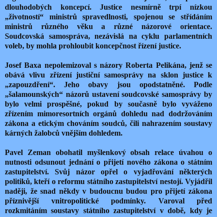
dlouhodobých koncepcí. Justice nesmírně trpí nízkou
„životností“ ministrů spravedlnosti, spojenou se střídáním
ministrů různého věku a různé názorové orientace.
Soudcovská samospráva, nezávislá na cyklu parlamentních
voleb, by mohla prohloubit koncepčnost řízení justice.
Josef Baxa nepolemizoval s názory Roberta Pelikána, jenž se
obává vlivu zřízení justiční samosprávy na sklon justice k
„zapouzdření“. Jeho obavy jsou opodstatněné. Podle
„šalamounských“ názorů ustavení soudcovské samosprávy by
bylo velmi prospěšné, pokud by současně bylo vyváženo
zřízením mimoresortních orgánů dohledu nad dodržováním
zákona a etickým chováním soudců, čili nahrazením soustavy
kárných žalobců vnějším dohledem.
Pavel Zeman obohatil myšlenkový obsah relace úvahou o
nutnosti odsunout jednání o přijetí nového zákona o státním
zastupitelství. Svůj názor opřel o vyjadřování některých
politiků, kteří o reformu státního zastupitelství nestojí. Vyjádřil
naději, že snad někdy v budoucnu budou pro přijetí zákona
příznivější vnitropolitické podmínky. Varoval před
rozkmitáním soustavy státního zastupitelství v době, kdy je