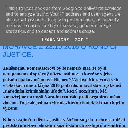
This site uses cookies from Google to deliver its services
JEMELIK ZDENĚK
and to analyze traffic. Your IP address and user-agent are
shared with Google along with performance and security
metrics to ensure quality of service, generate usage
statistics, and to detect and address abuse.
neděle 23. října 2016
VARIACE NA OTÁZKY VÁCLAVA
LEARN MORE
GOT IT
MORAVCE Z 23.10.2016 O KONDICI
JUSTICE.
Zkušenému komentátorovi by se nemělo stát, že by si
nezapamatoval správný název instituce, o které se v jeho
pořadu opakovaně mluví. Nicméně Václavu Moravcovi se to
v Otázkách dne 23.října 2016 podařilo: mluvil stále o jakémsi
„národním kriminálním úřadu“, který neexistuje. Měl
samozřejmě na mysli Národní centrálu proti organizovanému
zločinu. To je ale jediná výhrada, kterou tentokrát mám k jeho
výkonu.
Kdo se zajímá o dění v justici v širším smyslu a chce si udělat
představu o stavu služební kázně státních zástupců a soudců a