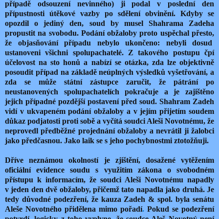
případě odsouzení nevinného) ji podal v poslední den
přípustnosti útěkové vazby po sdělení obvinění. Kdyby se
opozdil o jediný den, soud by musel Shahrama Zadeha
propustit na svobodu. Podání obžaloby proto uspěchal přesto,
že objasňování případu nebylo ukončeno: nebyli dosud
ustanoveni všichni spolupachatelé. Z takového postupu čpí
účelovost na sto honů a nabízí se otázka, zda lze objektivně
posoudit případ na základě neúplných výsledků vyšetřování, a
zda se může státní zástupce zaručit, že pátrání po
neustanovených spolupachatelích pokračuje a je zajištěno
jejich případné pozdější postavení před soud. Shahram Zadeh
vidí v ukvapeném podání obžaloby a v jejím přijetím soudem
důkaz podjatosti proti sobě a vyčítá soudci Aleši Novotnému, že
neprovedl předběžné projednání obžaloby a nevrátil ji žalobci
jako předčasnou. Jako laik se s jeho pochybnostmi ztotožňuji.
Dříve neznámou okolností je zjištění, dosažené vytěžením
oficiální evidence soudu s využitím zákona o svobodném
přístupu k informacím, že soudci Aleši Novotnému napadly
v jeden den dvě obžaloby, přičemž tato napadla jako druhá. Je
tedy důvodné podezření, že kauza Zadeh & spol. byla senátu
Aleše Novotného přidělena mimo pořadí
.
Pokud se podezření
potvrdí, logicky z toho vyplyne, že soudce Aleš Novotný není