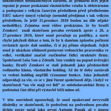
dokončenost nedokončených zařízení, ač primární účel jejich
sepsání je pouze prokázání vlastnického vztahu k elektrárnám
a podepsání s velkým časovým předstihem před předložením
ERÚ takový úmysl vylučuje (nemohli předjímat s tak velkým
předstihem, že ještě 31.prosince 2010 budou na díle nějaké
nedodělky). Zejména není vůbec prokázáno, že by bratři
Zemkovi znali skutečnou povahu revizních zpráv z 26. a
27.prosince 2010, které soud považuje za padělky, a navíc
chybí jakýkoli důkaz o tom, že by k danému způsobu pořízení
revizních zpráv dali souhlas, či si jej přímo objednali. Jejich
osud je ukázkou ošidnosti postavení vedoucícho pracovníka ve
velké, vertikálně značně rozčleněné řídící struktuře firmy.
Společnosti Saša Sun a Zdeněk Sun vznikly na popud úvěrující
banky. Bratři Zemkovi se stali jednateli jako představitelé
rodinného klanu, vlastnícího holding. Až do té doby zastávali
ve vedení holding nepříliš významné funkce. Jako jednatelé
odpovídají za vše, co se v jimi řízené společnosti děje, i když ve
skutečnosti “na vše mají své lidi” ze subdodavatelské firmy a
podstatná část dění při výstavbě běží mimo ně.
V této souvislosti upozorňuji, že soud opakovaně nevyvodil
důsledky ze skutečnosti, že podezření na podvodnou povahu
těchto zpráv pojal jako první Antonín Panák až v únoru