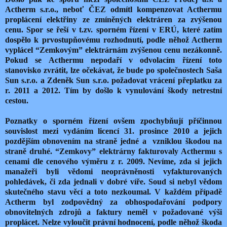
Actherm s.r.o., neboť ČEZ odmítl kompenzovat Acthermu
proplácení elektřiny ze zmíněných elektráren za zvýšenou
cenu. Spor se řeší v t.zv. sporném řízení v ERÚ, které zatím
dospělo k prvostupňovému rozhodnutí, podle něhož Actherm
vyplácel “Zemkovým” elektrárnám zvýšenou cenu nezákonně.
Pokud se Acthermu nepodaří v odvolacím řízení toto
stanovisko zvrátit, lze očekávat, že bude po společnostech Saša
Sun s.r.o. a Zdeněk Sun s.r.o. požadovat vrácení přeplatku za
r. 2011 a 2012. Tím by došlo k vynulování škody netrestní
cestou.
Poznatky o sporném řízení ovšem zpochybňují příčinnou
souvislost mezi vydáním licencí 31. prosince 2010 a jejich
pozdějším obnovením na straně jedné a vzniklou škodou na
straně druhé. “Zemkovy” elektrárny fakturovaly Acthermu s
cenami dle cenového výměru z r. 2009. Nevíme, zda si jejich
manažeři byli vědomi neoprávněnosti vyfakturovaných
pohledávek, či zda jednali v dobré víře. Soud si nebyl vědom
skutečného stavu věcí a toto nezkoumal. V každém případě
Actherm byl zodpovědný za obhospodařování podpory
obnovitelných zdrojů a faktury neměl v požadované výši
proplácet. Nelze vyloučit právní hodnocení, podle něhož škoda