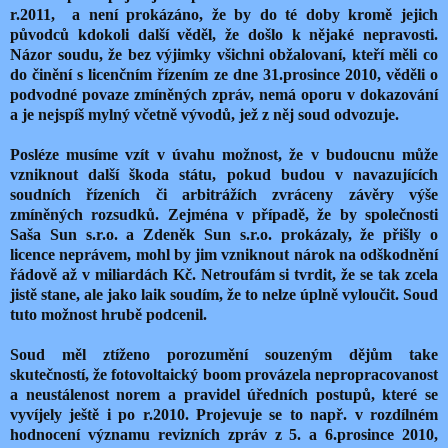
r.2011, a není prokázáno, že by do té doby kromě jejich
původců kdokoli další věděl, že došlo k nějaké nepravosti.
Názor soudu, že bez výjimky všichni obžalovaní, kteří měli co
do činění s licenčním řízením ze dne 31.prosince 2010, věděli o
podvodné povaze zmíněných zpráv, nemá oporu v dokazování
a je nejspíš mylný včetně vývodů, jež z něj soud odvozuje.
Posléze musíme vzít v úvahu možnost, že v budoucnu může
vzniknout další škoda státu, pokud budou v navazujících
soudních řízeních či arbitrážích zvráceny závěry výše
zmíněných rozsudků. Zejména v případě, že by společnosti
Saša Sun s.r.o. a Zdeněk Sun s.r.o. prokázaly, že přišly o
licence neprávem, mohl by jim vzniknout nárok na odškodnění
řádově až v miliardách Kč. Netroufám si tvrdit, že se tak zcela
jistě stane, ale jako laik soudím, že to nelze úplně vyloučit. Soud
tuto možnost hrubě podcenil.
Soud měl ztíženo porozumění souzeným dějům take
skutečností, že fotovoltaický boom provázela nepropracovanost
a neustálenost norem a pravidel úředních postupů, které se
vyvíjely ještě i po r.2010. Projevuje se to např. v rozdílném
hodnocení významu revizních zpráv z 5. a 6.prosince 2010,