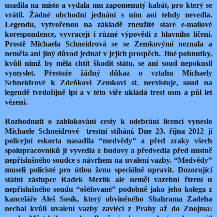
usadila na místo a vydala mu zapomenutý kabát, pro který se
vrátil. Žádné obchodní jednání s ním ani tehdy nevedla.
Legendu, vytvořenou na základě zneužité staré e-mailové
korespondence, vyvracejí i různé výpovědi z hlavního líčení.
Prostě Michaela Schneidrová se se Zemkovými neznala a
neměla ani jiný důvod jednat v jejich prospěch. Jiné pohnutky,
kvůli nimž by měla chtít škodit státu, se ani soud nepokusil
vymyslet. Přestože žádný důkaz o vztahu Michaely
Schneidrové k Zdeňkovi Zemkovi st. neexistuje, soud na
legendě tvrdošíjně lpí a v této víře ukládá trest osm a půl let
vězení.
Rozhodnutí o zablokování cesty k odebrání licencí vyneslo
Michaele Schneidrové trestní stíhání. Dne 23. října 2012 jí
policejní eskorta nasadila “medvědy” a před zraky všech
spolupracovníků ji vyvedla z budovy a předvedla před místně
nepříslušného soudce s návrhem na uvalení vazby. “Medvědy”
museli policisté pro útlou ženu speciálně upravit. Dozorující
státní zástupce Radek Mezlík ale neměl vazební řízení u
nepříslušného soudu “ošéfované” podobně jako jeho kolega z
kanceláře Aleš Sosík, který obviněného Shahrama Zadeha
nechal kvůli uvalení vazby zavléci z Prahy až do Znojma: