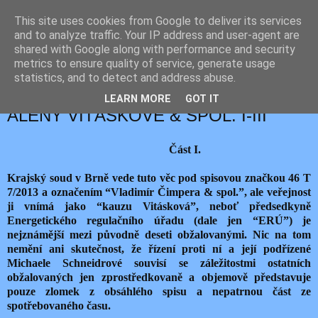
This site uses cookies from Google to deliver its services
JEMELIK ZDENĚK
and to analyze traffic. Your IP address and user-agent are
shared with Google along with performance and security
metrics to ensure quality of service, generate usage
statistics, and to detect and address abuse.
neděle 3. července 2016
ZAHÁJENÍ ODVOLACÍHO ŘÍZENÍ
LEARN MORE
GOT IT
ALENY VITÁSKOVÉ & SPOL. I-III
Část I.
Krajský soud v Brně vede tuto věc pod spisovou značkou 46 T
7/2013 a označením “Vladimír Čimpera & spol.”, ale veřejnost
ji vnímá jako “kauzu Vitásková”, neboť předsedkyně
Energetického regulačního úřadu (dale jen “ERÚ”) je
nejznámější mezi původně deseti obžalovanými. Nic na tom
nemění ani skutečnost, že řízení proti ní a její podřízené
Michaele Schneidrové souvisí se záležitostmi ostatních
obžalovaných jen zprostředkovaně a objemově představuje
pouze zlomek z obsáhlého spisu a nepatrnou část ze
spotřebovaného času.