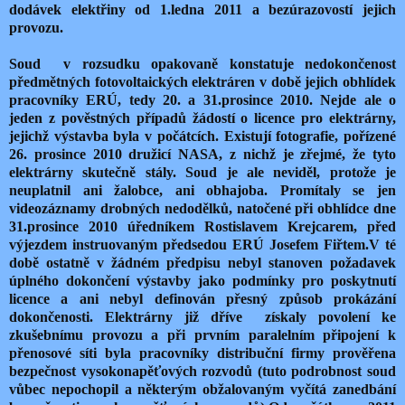
dodávek elektřiny od 1.ledna 2011 a bezúrazovostí jejich
provozu.
Soud v rozsudku opakovaně konstatuje nedokončenost
předmětných fotovoltaických elektráren v době jejich obhlídek
pracovníky ERÚ, tedy 20. a 31.prosince 2010. Nejde ale o
jeden z pověstných případů žádostí o licence pro elektrárny,
jejichž výstavba byla v počátcích. Existují fotografie, pořízené
26. prosince 2010 družicí NASA, z nichž je zřejmé, že tyto
elektrárny skutečně stály. Soud je ale neviděl, protože je
neuplatnil ani žalobce, ani obhajoba. Promítaly se jen
videozáznamy drobných nedodělků, natočené při obhlídce dne
31.prosince 2010 úředníkem Rostislavem Krejcarem, před
výjezdem instruovaným předsedou ERÚ Josefem Fiřtem.V té
době ostatně v žádném předpisu nebyl stanoven požadavek
úplného dokončení výstavby jako podmínky pro poskytnutí
licence a ani nebyl definován přesný způsob prokázání
dokončenosti. Elektrárny již dříve získaly povolení ke
zkušebnímu provozu a při prvním paralelním připojení k
přenosové síti byla pracovníky distribuční firmy prověřena
bezpečnost vysokonapěťových rozvodů (tuto podrobnost soud
vůbec nepochopil a některým obžalovaným vyčítá zanedbání