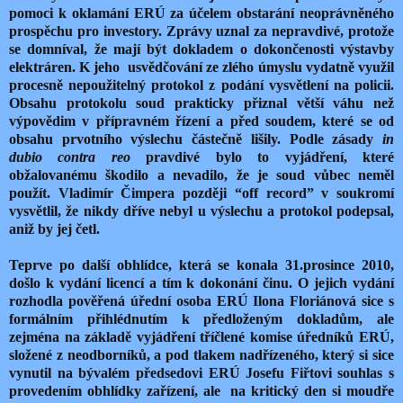
pomoci k oklamání ERÚ za účelem obstarání neoprávněného
prospěchu pro investory. Zprávy uznal za nepravdivé, protože
se domníval, že mají být dokladem o dokončenosti výstavby
elektráren. K jeho usvědčování ze zlého úmyslu vydatně využil
procesně nepoužitelný protokol z podání vysvětlení na policii.
Obsahu protokolu soud prakticky přiznal větší váhu než
výpovědim v přípravném řízení a před soudem, které se od
obsahu prvotního výslechu částečně lišily. Podle zásady
in
dubio contra reo
pravdivé bylo to vyjádření, které
obžalovanému škodilo a nevadilo, že je soud vůbec neměl
použít. Vladimír Čimpera později “off record” v soukromí
vysvětlil, že nikdy dříve nebyl u výslechu a protokol podepsal,
aniž by jej četl.
Teprve po další obhlídce, která se konala 31.prosince 2010,
došlo k vydání licencí a tím k dokonání činu. O jejich vydání
rozhodla pověřená úřední osoba ERÚ Ilona Floriánová sice s
formálním přihlédnutím k předloženým dokladům, ale
zejména na základě vyjádření tříčlené komise úředníků ERÚ,
složené z neodborníků, a pod tlakem nadřízeného, který si sice
vynutil na bývalém předsedovi ERÚ Josefu Fiřtovi souhlas s
provedením obhlídky zařízení, ale na kritický den si moudře