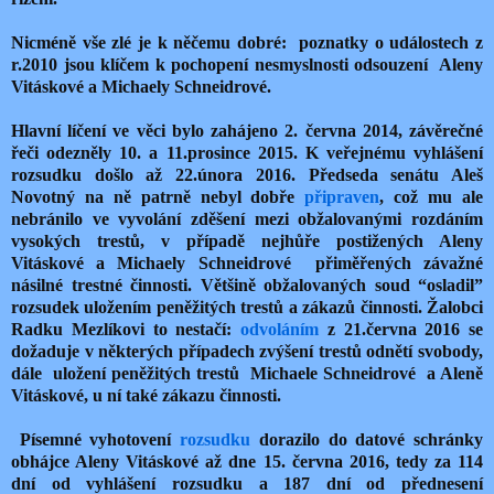
Nicméně vše zlé je k něčemu dobré: poznatky o událostech z
r.2010 jsou klíčem k pochopení nesmyslnosti odsouzení Aleny
Vitáskové a Michaely Schneidrové.
Hlavní líčení ve věci bylo zahájeno 2. června 2014, závěrečné
řeči odezněly 10. a 11.prosince 2015. K veřejnému vyhlášení
rozsudku došlo až 22.února 2016. Předseda senátu Aleš
Novotný na ně patrně nebyl dobře
připraven
, což mu ale
nebránilo ve vyvolání zděšení mezi obžalovanými rozdáním
vysokých trestů, v případě nejhůře postižených Aleny
Vitáskové a Michaely Schneidrové přiměřených závažné
násilné trestné činnosti. Většině obžalovaných soud “osladil”
rozsudek uložením peněžitých trestů a zákazů činnosti. Žalobci
Radku Mezlíkovi to nestačí:
odvoláním
z 21.června 2016 se
dožaduje v některých případech zvýšení trestů odnětí svobody,
dále uložení peněžitých trestů Michaele Schneidrové a Aleně
Vitáskové, u ní také zákazu činnosti.
Písemné vyhotovení
rozsudku
dorazilo do datové schránky
obhájce Aleny Vitáskové až dne 15. června 2016, tedy za 114
dní od vyhlášení rozsudku a 187 dní od přednesení