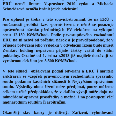
ERÚ neměl licence 31.prosince 2010 vydat a Michaela
Schneidrová neměla bránit jejich odebrání.
Pro úplnost je třeba v této souvislosti zmínit, že na ERÚ v
současnosti probíhá t.zv. sporné řízení, v němž se posuzuje
oprávněnost nároku předmětných FV elektáren na výkupní
cenu 12.150 Kč/MWhod. Podle prvostupňového rozhodnutí
ERÚ na ni nebyl od počátku nárok a je pravděpodobné, že v
případě potvrzení jeho výsledku v odvolacím řízení bude muset
Zemkův holding neprávem přijaté částky vrátit do státní
pokladny. Ostatně od 1. ledna r.2013 již majitelé dostávají za
vyrobenou elekřinu jen 5.500 Kč/MWhod.
V této situaci obžalovaní podali odvolání a ERÚ i majitelé
elektráren se vzepřeli pravomocným rozhodnutím správního
soudu podáním kasačních stížností k Nejvyššímu správnímu
soudu. Výsledky obou řízení nelze předjímat, pouze můžeme
celkem určitě předpokládat, že v dalším vývoji může dojít na
mimořádné opravné prostředky a možná i na postoupení věcí
nadnárodním soudům či arbitrážím.
Okamžitý stav kauzy je úděsný. Zařízení, vybudovaná