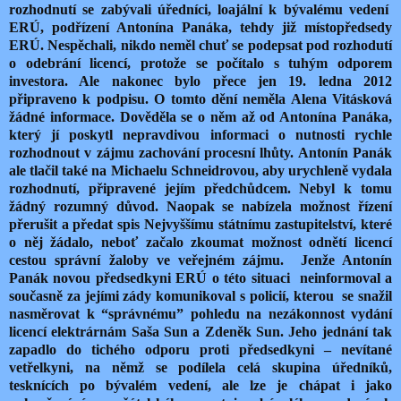
rozhodnutí se zabývali úředníci, loajální k bývalému vedení
ERÚ, podřízení Antonína Panáka, tehdy již místopředsedy
ERÚ. Nespěchali, nikdo neměl chuť se podepsat pod rozhodutí
o odebrání licencí, protože se počítalo s tuhým odporem
investora. Ale nakonec bylo přece jen 19. ledna 2012
připraveno k podpisu. O tomto dění neměla Alena Vitásková
žádné informace. Dověděla se o něm až od Antonína Panáka,
který jí poskytl nepravdivou informaci o nutnosti rychle
rozhodnout v zájmu zachování procesní lhůty. Antonín Panák
ale tlačil také na Michaelu Schneidrovou, aby urychleně vydala
rozhodnutí, připravené jejím předchůdcem. Nebyl k tomu
žádný rozumný důvod. Naopak se nabízela možnost řízení
přerušit a předat spis Nejvyššímu státnímu zastupitelství, které
o něj žádalo, neboť začalo zkoumat možnost odnětí licencí
cestou správní žaloby ve veřejném zájmu. Jenže Antonín
Panák novou předsedkyni ERÚ o této situaci neinformoval a
současně za jejími zády komunikoval s policií, kterou se snažil
nasměrovat k “správnému” pohledu na nezákonnost vydání
licencí elektrárnám Saša Sun a Zdeněk Sun. Jeho jednání tak
zapadlo do tichého odporu proti předsedkyni – nevítané
vetřelkyni, na němž se podílela celá skupina úředníků,
tesknících po bývalém vedení, ale lze je chápat i jako