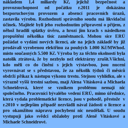
nákladem 1,4 miliardy Kč, jejichž bezpečnost a
provozsuchopnost od počátku r.2011 je dokázána
bezporuchovým provozem a absencí pracovních úrazů,
zastavila výrobu. Rozhodnutí správního soudu má likvidační
účinek. Majitelé byli jeho rozhodnutím připraveni o příjem, z
něhož hradili splátky úvěru, a hrozí jim krach s následkem
propuštění několika tisíc zaměstnanců. Mohou sice ERÚ
požádat o vydání nových licencí, ale na jejich základě by již
prodávali vyrobenou elektřinu za pouhých 1.000 Kč/MWhod.
místo současných 5.500 Kč. Výroba by za těchto okolností byla
natolik ztrátová, že by nezbylo než elektrárny zrušit.Všichni,
kdo měli co do činění s jejich výstavbou, jsou nuceni
vyrovnávat se s představou, že za několik týdnů či měsíců
obdrží příkaz k nástupu výkonu trestu. Stejnou vyhlídku, ale s
výrazně vyšší trestní sazbou, mají Alena Vitásková a Michaela
Schneidrová, které se vznikem problému nemají nic
společného. Pracovníci bývalého vedení ERÚ, mimo úřednice,
která vydala problematické licence, jsou v pohodě, přestože v
r.2010 v nejlepším případě nezvládli nával žádostí o licence a
pro okamžitou nápravu pochybení nic neudělali. U soudu
vystupují jako svědci obžaloby proti Aleně Vitáskové a
Michaele Schneidrové.