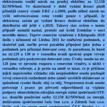
elektrárnám vznikl nárok na prodej elektřiny za 12.150
Kč/MWhod. Ve skutečnosti v době vydání licencí platil
přísnější cenový výměr ERÚ z r.2009, podle něhož nárok na
vyšší subvencovanou cenu vznikl pouze v případě, že
elektrárna začala po vydání licence dodávat elektřinu do
distribuční sítě ještě v r.2010. Takový stav ovšem v tomto
případě nemohl nastat, protože ani kvůli Zemkům v noci
nesvítilo slunce. Teprve cenovým výměrem z 8.listopadu 2010
došlo s účinností od 1.ledna 2011 ke změkčení podmínek, a
skutečně pak stačilo první paralelní připojení jako jedna z
podmínek pro přiznání dotované ceny. Je paradoxní, že hned
na str.129 a 130 se v rozsudku uvádí správný popis vývoje
podmínek pro poskytování dotované ceny. Úvahy soudu na str.
128 jsou ve zjevném rozporu s cenovými výměry, o nichž v
rozsudku referuje, a je proto na místě se tázat, co je příčinou
jejich neprávného výkladu: zda nezpůsobilost soudu pochopit
vývoj cenových rozhodnutí nebo záměr usvědčit obžalované ze
způsobení vysoké škody stůj co stůj. Nesprávnost úvah soudu
potvrzuje i praxe: po převzetí odpovědnosti za výplatu
podpory obnovitelným zdrojům energie státní společností OTE
a.s. skončilo používání sazby 12.150 Kč/MWhod. za energii,
dodávanou společnostmi Saša Sun s.r.o. a Zdenek Sun s.r.o.
Došlo pak ke sporu mezi společnostmi ČEZ Prodej a.s. a