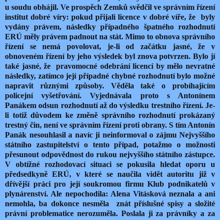
u soudu obhájil. Ve prospěch Zemků svědčil ve správním řízení
institut dobré víry: pokud přijali licence v dobré víře, že byly
vydány právem, následky případného špatného rozhodnutí
ERÚ měly právem padnout na stát. Mimo to obnova správního
řízení se nemá povolovat, je-li od začátku jasné, že v
obnoveném řízení by jeho výsledek byl znova potvrzen. Bylo jí
také jasné, že pravomocné odebrání licencí by mělo nevratné
následky, zatímco její případné chybné rozhodnutí bylo možné
napravit různými způsoby. Věděla také o probíhajícím
policejní vyšetřování. Vyjednávala proto s Antonínem
Panákem odsun rozhodnutí až do výsledku trestního řízení. Je-
li totiž důvodem ke změně správního rozhodnutí prokázaný
trestný čin, není ve správním řízení proti obrany. S tím Antonín
Panák nesouhlasil a navíc ji neinformoval o zájmu Nejvyššího
státního zastupitelství o tento případ, potažmo o možnosti
přesunout odpovědnost do rukou nejvyššího státního zástupce.
V obtížné rozhodovací situaci se pokusila hledat oporu u
předsedkyně ERÚ, v které se naučila vidět autoritu již v
dřívější práci pro její soukromou firmu Klub podnikatelů v
plynárenství. Ale nepochodila: Alena Vitásková neznala a ani
nemohla, ba dokonce nesměla znát příslušné spisy a složité
právní problematice nerozuměla. Poslala ji za právníky a za