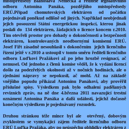
místopředsedy Blahoslava Němečka a ředitele legislativního
odboru Antonína Panáka, pozdějšího místopředsedy
ERÚ.Případ chomutovských elektráren od počátku
pojednávali poněkud odlišně od jiných. Například neobjednali
jejich posouzení Státní energetickou inspekcí, kterou jinak
poslali do 134 elektráren, žádajících o licence koncem r.2010.
Tím otevřeli prostor pro dohady o dokončenosti a bezpečnosti
elektráren, kontrolovaných neodbornými komisemi ERÚ.
Josef Fiřt zásadně nesouhlasil s dokončením jejich licenčního
řízení ještě v r.2010 a ustoupil v tomto směru řediteli licenčního
odboru Luďkovi Pražákovi až po jeho hrozbě resignací, ač
nemusel. Od jednoho z členů komise věděl, že k vydání licencí
došlo za podezřelých okolností až v nočních hodinách, ale o
zjednání nápravy se nepokusil, ač mohl. Až na základě
vnějšího popudu přikázal Antonínu Panákovi, aby prověřil
příslušné spisy. Výsledkem pak bylo odhalení padělaných
revizních zpráv, na ně dne 4.března 2011 navazující trestní
oznámení Antonína Panáka a další události, jejichž dočasně
konečným výsledkem je pojednávaný rozsudek.
Druhou stránkou téže mince byl ale otevřený, dobovým
zvyklostem se vymykající zájem ředitele licenčního odboru
ERÚ Luďka Pražáka, aby po neúspěchu obhlídky elektráren z