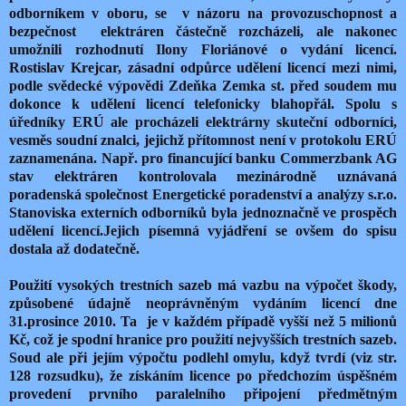
odborníkem v oboru, se v názoru na provozuschopnost a
bezpečnost elektráren částečně rozcházeli, ale nakonec
umožnili rozhodnutí Ilony Floriánové o vydání licencí.
Rostislav Krejcar, zásadní odpůrce udělení licencí mezi nimi,
podle svědecké výpovědi Zdeňka Zemka st. před soudem mu
dokonce k udělení licencí telefonicky blahopřál. Spolu s
úředníky ERÚ ale procházeli elektrárny skuteční odborníci,
vesměs soudní znalci, jejichž přítomnost není v protokolu ERÚ
zaznamenána. Např. pro financující banku Commerzbank AG
stav elektráren kontrolovala mezinárodně uznávaná
poradenská společnost Energetické poradenství a analýzy s.r.o.
Stanoviska externích odborníků byla jednoznačně ve prospěch
udělení licencí.Jejich písemná vyjádření se ovšem do spisu
dostala až dodatečně.
Použití vysokých trestních sazeb má vazbu na výpočet škody,
způsobené údajně neoprávněným vydáním licencí dne
31.prosince 2010. Ta je v každém případě vyšší než 5 milionů
Kč, což je spodní hranice pro použití nejvyšších trestních sazeb.
Soud ale při jejím výpočtu podlehl omylu, když tvrdí (viz str.
128 rozsudku), že získáním licence po předchozím úspěšném
provedení prvního paralelního připojení předmětným