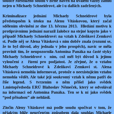
soudce Městského soudu v Brně návrh na uvalení vazby zamítl
nejen u Michaely Schneidrové, ale i u dalších zadržených.
Kriminalizace jednání Michaely Schneidrové byla
předstupněm k útoku na Alenu Vitáskovou, který začal
sdělením obvinění ze dne 13. března 2013. Hledání motivu k
protiprávnímu jednání narazil žalobce na stejné kopyto jako v
případě Michaely Schneidrové: na vztah k Zdeňkovi Zemkovi
st. Podle něj se Alena Vitásková s ním dobře znala (rozumí se,
že to byl důvod, aby jednala v jeho prospěch), navíc se měla
provinit tím, že neupozornila Antonína Panáka na časté styky
Michaely Schneidrové s ním, což měl být důvod k jejímu
vyloučení z řízení pro podjatost. Je zřejmé, že o vztahu
Michaely Schneidrové k Zdeňkovi Zemkovi st. Alena
Vitásková nemohla informovat, protože o neexistujícím vztahu
nemohla vědět. Ale také její soukromý vztah k němu patří do
říše legend. S tvrzením o něm přišel jako svědek
1.místopředseda ERÚ Blahoslav Němeček, který se odvolával
na informaci od Antonína Panáka. Ten se k ní jako svědek
“pod přísahou” ale nehlásil.
Zločin Aleny Vitáskové má podle soudu spočívat v tom, že
nějakým blíže neurčeným způsobem dala souhlas Michaele