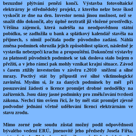
bezuzdné plýtvání penězi končí. Výstavba fotovoltaické
elektrárny je střednědobý projekt, z kterého nelze beze škod
vyskočit ze dne na den. Investor nemá jinou možnost, než se
snažit dílo dokončit, aby úplně neztratil již vložené prostředky.
Většina zájemců, která naletěla na neodpovědnou státní
pobídku, se zadlužila u bank a splátkový kalendář stavěla na
příjmech, s nimiž počítala podle původního zadání. Náhlá
změna podmínek ohrozila jejich způsobilost splácet, následně je
vystavila nebezpečí krachu a propouštění. Dokončení výstavby
za platnosti původních podmínek se tak doslova stalo bojem o
přežití, a v jeho rámci pak mohly vznikat krajní situace. Závod
s časem ztížily investorům v závěru r.2010 sněžení a silné
mrazy. Poctivý stát by připustil své silné viktimologické
zavinění. Myslím si, že za daných podmínek by měl při
posuzování žádostí o licence promíjet drobné nedodělky na
zařízeních. Jsou dány jasné podmínky pro změkčování tvrdosti
zákona. Nechci tím ovšem říci, že by měl stát promíjet zjevně
podvodné jednání včetně udělování licencí elektrárnám ve
stavu zrodu.
Mimo zorné pole soudu zůstal možný podíl odpovědnosti
bývalého vedení ERÚ, jmenovitě jeho předsedy Josefa Fiřta,