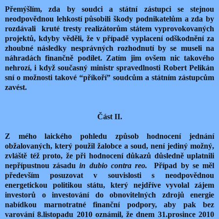
Přemýšlím, zda by soudci a státní zástupci se stejnou
neodpovědnou lehkostí působili škody podnikatelům a zda by
rozdávali kruté tresty realizátorům státem vyprovokovaných
projektů, kdyby věděli, že v případě vyplacení odškodnění za
zhoubné následky nesprávných rozhodnutí by se museli na
náhradách finančně podílet. Zatím jim ovšem nic takového
nehrozí, i když současný ministr spravedlnosti Robert Pelikán
sní o možnosti takové “příkoří” soudcům a státním zástupcům
zavést.
Část II.
Z mého laického pohledu způsob hodnocení jednání
obžalovaných, který použil žalobce a soud, není jediný možný,
zvláště též proto, že při hodnocení důkazů důsledně uplatnili
nepřípustnou zásadu
in dubio contra reo.
Případ by se měl
především posuzovat v souvislosti s neodpovědnou
energetickou politikou státu, který nejdříve vyvolal zájem
investorů o investování do obnovitelných zdrojů energie
nabídkou marnotratné finanční podpory, aby pak bez
varování 8.listopadu 2010 oznámil, že dnem 31.prosince 2010