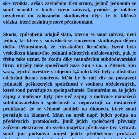
sice vznikla, avšak zaviněním třetí strany, jejímž jednáním se
soud nemohl v tomto řízení zabývat, protože je žalobce
nezahrnul do žalovaného skutkového děje. Je to klíčová
otázka, která zasluhuje nové přezkoumání.
Škoda, způsobená údajně státu, kterou se soud zabývá, není
jediná, ke které v souvislosti se souzeným skutkovým dějem
došlo. Připustíme-li, že ztroskotání licenčního řízení bylo
výsledkem klamavého jednání některých obžalovaných, pak je
třeba take uznat, že škodu díky manažerům subdodavatelské
firmy utrpěly také společnosti Saša Sun s.r.o. a Zdeněk Sun
s.r.o., jejichž investice v objemu 1,4 mlrd. Kč byly v důsledku
odebrání licencí zmařeny. Mělo by to mít vliv na postavení
jednatelů poškozených společností v souboru obžalovaných,
které soud považuje za spolupachatele. Domnívám se, že jejich
zájmy a motivace byly jiné než zájmy a motivace manažerů
subdodavatelských společností a nepovažuji za dostatečně
prokázané, že se vědomě podíleli na úkonech, které soud
považuje za klamavé. Mám na mysli např. jejich podpis na
předávacích protokolech, jimiž jejich společnosti převzaly
zařízení elektráren do svého majetku předčasně bez výhrad:
soud jim podsouvá úmysl jejich předložením prokázat