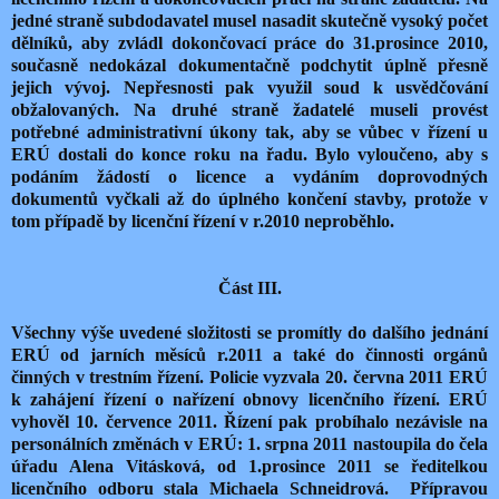
jedné straně subdodavatel musel nasadit skutečně vysoký počet
dělníků, aby zvládl dokončovací práce do 31.prosince 2010,
současně nedokázal dokumentačně podchytit úplně přesně
jejich vývoj. Nepřesnosti pak využil soud k usvědčování
obžalovaných. Na druhé straně žadatelé museli provést
potřebné administrativní úkony tak, aby se vůbec v řízení u
ERÚ dostali do konce roku na řadu. Bylo vyloučeno, aby s
podáním žádostí o licence a vydáním doprovodných
dokumentů vyčkali až do úplného končení stavby, protože v
tom případě by licenční řízení v r.2010 neproběhlo.
Část III.
Všechny výše uvedené složitosti se promítly do dalšího jednání
ERÚ od jarních měsíců r.2011 a také do činnosti orgánů
činných v trestním řízení. Policie vyzvala 20. června 2011 ERÚ
k zahájení řízení o nařízení obnovy licenčního řízení. ERÚ
vyhověl 10. července 2011. Řízení pak probíhalo nezávisle na
personálních změnách v ERÚ: 1. srpna 2011 nastoupila do čela
úřadu Alena Vitásková, od 1.prosince 2011 se ředitelkou
licenčního odboru stala Michaela Schneidrová. Přípravou