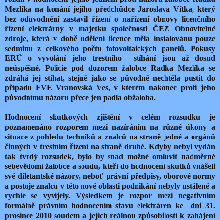
Mezlíka na konání jejího předchůdce Jaroslava Vítka, který
bez odůvodnění zastavil řízení o nařízení obnovy licenčního
řízení elektrárny v majetku společnosti ČEZ Obnovitelné
zdroje, která v době udělení licence měla instalovánu pouze
sedminu z celkového počtu fotovoltaických panelů. Pokusy
ERÚ o vyvolání jeho trestního stíhání jsou až dosud
neúspěšné. Policie pod dozorem žalobce Radka Mezlíka se
zdráhá jej stíhat, stejně jako se původně nechtěla pustit do
případu FVE Vranovská Ves, v kterém nakonec proti jeho
původnímu názoru přece jen padla obžaloba.
Hodnocení skutkových zjištění v celém rozsudku je
poznamenáno rozporem mezi nazíráním na různé úkony a
situace z pohledu techniků a znalců na straně jedné a orgánů
činných v trestním řízení na straně druhé. Kdyby nebyl vydán
tak tvrdý rozsudek, bylo by snad možné omluvit nadměrné
sebevědomí žalobce a soudu, kteří do hodnocení skutků vnášeli
své diletantské názory, neboť právní předpisy, oborové normy
a postoje znalců v této nové oblasti podnikání nebyly ustálené a
rychle se vyvíjely. Výsledkem je rozpor mezi negativním
formálně právním hodnocením stavu elektráren ke dni 31.
prosince 2010 soudem a jejich reálnou způsobilostí k zahájení