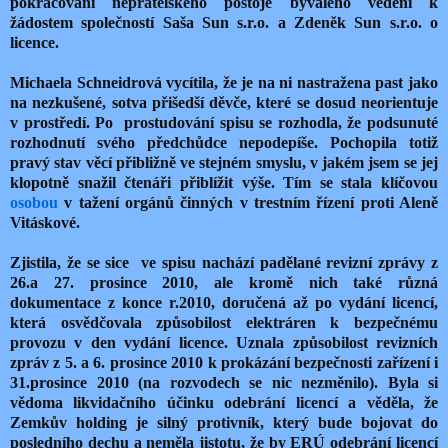
pokračování nepřátelského postoje bývalého vedení k
žádostem společností Saša Sun s.r.o. a Zdeněk Sun s.r.o. o
licence.
Michaela Schneidrová vycítila, že je na ni nastražena past jako
na nezkušené, sotva přišedší děvče, které se dosud neorientuje
v prostředí. Po prostudování spisu se rozhodla, že podsunuté
rozhodnutí svého předchůdce nepodepíše. Pochopila totiž
pravý stav věcí přibližně ve stejném smyslu, v jakém jsem se jej
klopotně snažil čtenáři přiblížit výše. Tím se stala klíčovou
osobou
v tažení orgánů činných v trestním řízení proti Aleně
Vitáskové.
Zjistila, že se sice ve spisu nachází padělané revizní zprávy z
26.a 27. prosince 2010, ale kromě nich také různá
dokumentace z konce r.2010, doručená až po vydání licencí,
která osvědčovala způsobilost elektráren k bezpečnému
provozu v den vydání licence. Uznala způsobilost revizních
zpráv z 5. a 6. prosince 2010 k prokázání bezpečnosti zařízení i
31.prosince 2010 (na rozvodech se nic nezměnilo). Byla si
vědoma likvidačního účinku odebrání licencí a věděla, že
Zemkův holding je silný protivník, který bude bojovat do
posledního dechu a neměla jistotu, že by ERÚ odebrání licencí