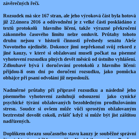
závěrečných řečí.
Rozsudek má sice 167 stran, ale jeho výroková část byla hotová
již 22.února 2016 a odůvodnění je z velké části poskládáno z
textů protokolů hlavního líčení, takže výrazné překročení
zákonného časového limitu nelze omluvit. Průtahy tohoto
druhu nejsou v historii činnosti předsedy senátu Aleše
Novotného ojedinělé. Dokonce jimi nepřekonal svůj rekord z
jiné kauzy, v které si obžalovaní museli počkat na písemné
vyhotovení rozsudku plných devět měsíců od ústního vyhlášení.
Zdlouhavé bývá i doručování protokolů z hlavního líčení:
přijdou-li osm dní po doručení rozsudku, jako pomůcka
obhájce při psaní odvolání již neposlouží.
Nadměrné průtahy při přípravě rozsudku a následně jeho
písemného vyhotovení zasluhují odsouzení jako cynické
psychické týrání obžalovaných bezohledným prodlužováním
stresu. Soudce si ovšem může vůči sprostým obžalovaným
beztrestně dovolit cokoli, zvlášť když si může být jist záštitou
nadřízených.
Doplňkem obrazu současného stavu kauzy je souběžné správní