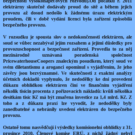
bezpečnosti vysokonapěťových rozvodů).Od počátku r. 2011
elektrárny skutečně dodávaly proud do sítě a během jejich
provozu až dosud nedošlo k žádnému úrazu elektrickým
proudem, čili v době vydání licencí byla zařízení způsobilá
bezpečného provozu.
V rozsudku je spousta slov o nedokončenosti elektráren, ale
soud se vůbec nezabýval jejím rozsahem a jejími důsledky pro
provozuschopnost a bezpečnost zařízení. Provedla to za něj
mezinárodně uznávaná poradenská společnost
PricewaterhouseCoopers znaleckým posudkem, který soud ve
svém diletantismu a aroganci opominul s vyjádřením, že jeho
závěry jsou bezvýznamné. Ve skutečnosti z exaktní analýzy
účetních dokladů vyplynulo, že nedodělky ke dni provedení
důkazu obhlídkou elektráren činí ve finančním vyjádření
několik tisícin procenta z pořizovacích nákladů: kvůli několika
desítkám tisíc Kč má být zmařena investice za 1,4 mlrd. Kč. Z
toho a z důkazu praxí lze vyvodit, že nedodělky byly
zanedbatelné a nebránily uvedení elektráren do bezpečného
provozu.
Ostatně tomu nasvědčují i výsledky komisionelní obhlídky z 31.
prosince 2010. Členové komise ERÚ, z nichž žádný nebyl