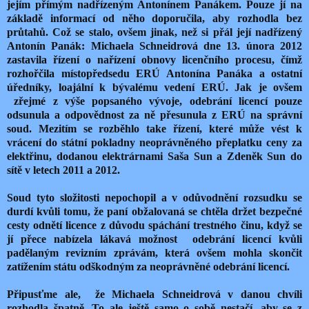
jejím přímým nadřízeným Antonínem Panákem. Pouze jí na
základě informací od něho doporučila, aby rozhodla bez
průtahů. Což se stalo, ovšem jinak, než si přál její nadřízený
Antonín Panák: Michaela Schneidrová dne 13. února 2012
zastavila řízení o nařízení obnovy licenčního procesu, čímž
rozhořčila místopředsedu ERÚ Antonína Panáka a ostatní
úředníky, loajální k bývalému vedení ERÚ. Jak je ovšem
zřejmé z výše popsaného vývoje, odebrání licencí pouze
odsunula a odpovědnost za ně přesunula z ERÚ na správní
soud. Mezitím se rozběhlo take řízení, které může vést k
vrácení do státní pokladny neoprávněného přeplatku ceny za
elektřinu, dodanou elektrárnami Saša Sun a Zdeněk Sun do
sítě v letech 2011 a 2012.
Soud tyto složitosti nepochopil a v odůvodnění rozsudku se
durdí kvůli tomu, že paní obžalovaná se chtěla držet bezpečné
cesty odnětí licence z důvodu spáchání trestného činu, když se
jí přece nabízela lákavá možnost odebrání licencí kvůli
padělaným revizním zprávám, která ovšem mohla skončit
zatížením státu odškodným za neoprávněné odebrání licencí.
Připusťme ale, že Michaela Schneidrová v danou chvíli
rozhodla špatně. To ale ještě samo o sobě nestačí, aby se z