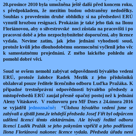
20.prosince 2010 byla umožněna ještě další před koncem roku,
s předpokladem, že mezitím budou odstraněny nedodělky.
Souhlas s provedením druhé obhlídky si na předsedovi ERÚ
vynutil hrozbou resignací. Prokázán je také jeho tlak na Ilonu
Floriánovou, aby o silvestrovské noci zůstala na pracovišti i po
pracovní době a jeho nezpochybnitelné doporučení, aby licence
vydala. Nevíme zatím, jak jeho jednání vyhodnotí soud,
protože kvůli jeho dlouhodobému onemocnění vyčlenil jeho věc
k samostatnému projednání. Z mého laického pohledu ale
pomohl dobré věci.
Soud se ovšem nemohl zabývat odpovědností bývalého vedení
ERÚ, protože žalobce Radek Mezlík z jeho příslušníků
obžaloval pouze ředitele licenčního odboru Luďka Pražáka. K
případné trestněprávní odpovědnosti bývalého předsedy a
místopředsedů ERÚ zaujal přesně opačný postoj než k jednání
Aleny Vitáskové. V rozhovoru pro MF Dnes z 24.února 2016
se vyjádřil
jednoznačně
: “
Úlohou bývalého vedení jsme se
zabývali a zjistili jsme
,
že tehdejší předseda Josef Fiřt byl odpůrcem
udělení licencí těmto elektrárnám. Ale bývalý ředitel odboru
licencí Luděk Pražák se jeho pokynům vzpříčil a jeho podřízená
Ilona Floriánová nakonec licence vydala. Předseda úřadu není