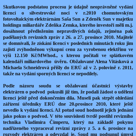
Skutkovou podstatou procesu je údajně neoprávněné vydání
licencí o silvestrovské noci v r.2010 chomutovským
fotovoltaickým elektrárnám Saša Sun a Zdeněk Sun v majetku
holdingu miliardáře Zdeňka Zemka, kterého investoři měli m.j.
dosáhnout předložením nepravdivých údajů, zejména pak
padělaných revizních zpráv z 26. a 27. prosince 2010. Majitelé
se domnívali, že získání licencí v posledních minutách roku jim
zajistí zvýhodněnou výkupní cenu za vyrobenou elektřinu ve
výši 12.150 Kč/MWhod., s kterou počítali ve splátkovém
kalendáři miliardového úvěru. Obžalované Alena Vitásková a
Michaela Schneidrová přišly do ERÚ až v 2. polovině r. 2011,
takže na vydání sporných licencí se nepodílely.
Podle názoru soudu se obžalovaní účastníci výstavby
elektráren o podvod pokusili již tím, že podali žádost o udělení
licencí ještě před dokončením díla. Museli pak strpět ohledání
zářízení úředníky ERÚ dne 20.prosince 2010, které ještě
nevedlo k vydání licencí. Až potud soud hodnotil jejich jednání
jako pokus o podvod. V této souvislosti tvrdě postihl revizního
technika Vladimíra Čimperu, který na základě pokynu
nadřízeného vypracoval revizní zprávy z 5. a 6. prosince na
rozvody elektráren a odevzdal je. Soud mu podsunul úmysl