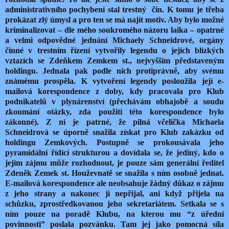
administrativního pochybení stal trestný čin. K tomu je třeba
prokázat zlý úmysl a pro ten se má najít motiv. Aby bylo možné
kriminalizovat – dle mého soukromého názoru laika – opatrné
a velmi odpovědné jednání Michaely Schneidrové, orgány
činné v trestním řízení vytvořily legendu o jejích blízkých
vztazích se Zdeňkem Zemkem st., nejvyšším představeným
holdingu. Jednala pak podle nich protiprávně, aby svému
známému prospěla. K vytvoření legendy posloužila její e-
mailová korespondence z doby, kdy pracovala pro Klub
podnikatelů v plynárenství (přechávám obhajobě a soudu
zkoumání otázky, zda použití této korespondence bylo
zákonné). Z ní je patrné, že pilná včelička Michaela
Schneidrová se úporně snažila získat pro Klub zakázku od
holdingu Zemkových. Postupně se prokousávala jeho
pyramidální řídící strukturou a dovídala se, že jediný, kdo o
jejím zájmu může rozhodnout, je pouze sám generální ředitel
Zdeněk Zemek st. Houževnatě se snažila s ním osobně jednat.
E-mailová korespondence ale neobsahuje žádný důkaz o zájmu
z jeho strany a nakonec ji nepřijal, ani když přijela na
schůzku, zprostředkovanou jeho sekretariátem. Setkala se s
ním pouze na poradě Klubu, na kterou mu “z úřední
povinnosti” poslala pozvánku. Tam jej jako pomocná síla