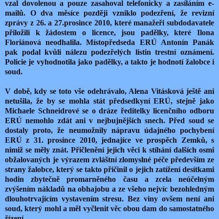
vzal dovolenou a pouze zasahoval telefonicky a zasíláním e-
mailů. O dva měsíce později vzniklo podezření, že revizní
zprávy z 26. a 27.prosince 2010, které manažeři subdodavatele
přiložili k žádostem o licence, jsou padělky, které Ilona
Floriánová neodhalila. Místopředseda ERÚ Antonín Panák
pak podal kvůli nálezu podezřelých listin trestní oznámení.
Policie je vyhodnotila jako padělky, a takto je hodnotí žalobce i
soud.
V době, kdy se toto vše odehrávalo, Alena Vitásková ještě ani
netušila, že by se mohla stát předsedkyní ERÚ, stejně jako
Michaele Schneidrové se o dráze ředitelky licenčního odboru
ERÚ nemohlo zdát ani v nejbujnějších snech. Před soud se
dostaly proto, že neumožnily nápravu údajného pochybení
ERÚ z 31. prosince 2010, jednajíce ve prospěch Zemků, s
nimiž se měly znát. Přičlenění jejich věci k stíhání dalších osmi
obžalovaných je výrazem zvláštní zlomyslné péče především ze
strany žalobce, který se takto přičinil o jejich zatížení desítkami
hodin zbytečně promarněného času a zcela neúčelným
zvýšením nákladů na obhajobu a ze všeho nejvíc bezohledným
dlouhotrvajícím vystavením stresu. Bez viny ovšem není ani
soud, který mohl a měl vyčlenit věc obou dam do samostatného
řízení.