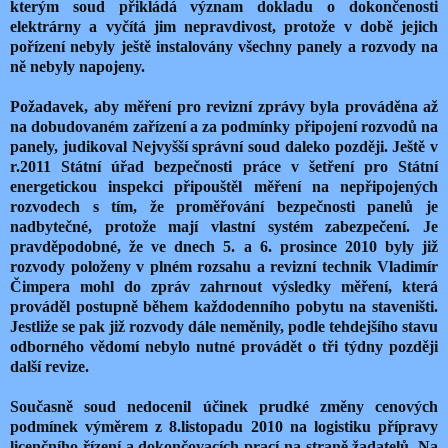
kterým soud přikládá význam dokladu o dokončenosti
elektrárny a vyčítá jim nepravdivost, protože v době jejich
pořízení nebyly ještě instalovány všechny panely a rozvody na
ně nebyly napojeny.
Požadavek, aby měření pro revizní zprávy byla prováděna až
na dobudovaném zařízení a za podmínky připojení rozvodů na
panely, judikoval Nejvyšší správní soud daleko později. Ještě v
r.2011 Státní úřad bezpečnosti práce v šetření pro Státní
energetickou inspekci připouštěl měření na nepřipojených
rozvodech s tím, že proměřování bezpečnosti panelů je
nadbytečné, protože mají vlastní systém zabezpečení. Je
pravděpodobné, že ve dnech 5. a 6. prosince 2010 byly již
rozvody položeny v plném rozsahu a revizní technik Vladimír
Čimpera mohl do zpráv zahrnout výsledky měření, která
prováděl postupně během každodenního pobytu na staveništi.
Jestliže se pak již rozvody dále neměnily, podle tehdejšího stavu
odborného vědomí nebylo nutné provádět o tři týdny později
další revize.
Současně soud nedocenil účinek prudké změny cenových
podmínek výměrem z 8.listopadu 2010 na logistiku přípravy
licenčního řízení a dokončovacích prací na straně žadatelů. Na