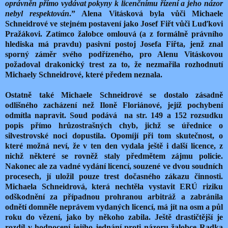
oprávněn přímo vydávat pokyny k licenčnímu řízení a jeho názor
nebyl respektován
.” Alena Vitásková byla vůči Michaele
Schneidrové ve stejném postavení jako Josef Fiřt vůči Luďkovi
Pražákovi. Zatímco žalobce omlouvá (a z formálně právního
hlediska má pravdu) pasivní postoj Josefa Fiřta, jenž znal
sporný záměr svého podřízeného, pro Alenu Vitáskovou
požadoval drakonický trest za to, že nezmařila rozhodnutí
Michaely Schneidrové, které předem neznala.
Ostatně také Michaele Schneidrové se dostalo zásadně
odlišného zacházení než Iloně Floriánové, jejíž pochybení
odmítla napravit. Soud podává na str. 149 a 152 rozsudku
popis přímo hrůzostrašných chyb, jichž se úřednice o
silvestrovské noci dopustila. Opomíjí při tom skutečnost, o
které možná neví, že v ten den vydala ještě i další licence, z
nichž některé se rovněž staly předmětem zájmu policie.
Nakonec ale za vadné vydání licencí, souzené ve dvou soudních
procesech, jí uložil pouze trest dočasného zákazu činnosti.
Michaela Schneidrová, která nechtěla vystavit ERÚ riziku
odškodnění za případnou prohranou arbitráž a zabránila
odnětí domněle neprávem vydaných licencí, má jít na osm a půl
roku do vězení, jako by někoho zabila. Ještě drastičtější je
rozdíl v hodnocení jejího jednání proti názoru žalobce Radka