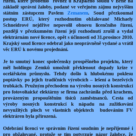
řízení, které proběhlo rovněž u Krajského soudu v Brně na
základě správní žaloby, podané ve veřejném zájmu nejvyšším
státním zástupcem Pavlem
Zemanem
. Soud přezkoumal
postup ERÚ, který rozhodnutím obžalované Michaely
Schneidrové nejdříve nepovolil obnovu licenčního řízení,
později v přezkumném řízení její rozhodnutí zrušil a vydal
elektrárnám nové licence, opět s účinností od 31.prosince 2010.
Krajský soud licence odebral jako neoprávněně vydané a vrátil
věc ERÚ k novému projednání.
Je to smutný konec společensky prospěšného projektu, který
měl holdingu Zemků umožnit překlenout dopady krize v
ocelářském průmyslu. Tehdy došlo k hlubokému poklesu
poptávky po jejich tradičních výrobcích – lešení a bezešvých
trubkách. Pružným přechodem na výrobu nosných konstrukcí
pro fotovoltaické elektárny se firma zachránila před krachem,
provázeným propouštěním tisíců zaměstnanců. Cesta od
výroby nosných konstrukcí k nápadu na zužitkování
nevyužitých ploch ve vlastních objektech budováním FV
elektráren byla přirozená.
Odebrání licencí ve správním řízení soudním je nepříjemné i
pro obžalované, protože se tím potvrzuje názor žalobce, že