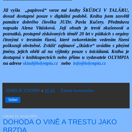
Již vyšla
„papírová“ verze mé knihy ŠKŮDCI V TALÁRU,
dosud dostupné pouze v digitální podobě. Knihu jsem zasvětil
památce dobrého člověka JUDr. Pavla Kučery. Předmluvu
napsala Alena Vitásková. Její obsah je trestí zkušeností a
poznatků, postupně získávaných téměř 20 let v půtkách s orgány
činnými v trestním řízení, které nekorektním vedením řízení
poškozují obviněné. Zvlášť zajímavé „škůdce“ uvádím s plnými
jmény, jejich oběti až na výjimky pouze s iniciálami. Kniha je
dostupná v knihkupectvích nebo přímo u vydavatele OLYMPIA
na adrese
sklad@iolympia.cz
nebo
info@iolympia.cz
JEMELÍK ZDENEK
v
16:41
Žádné komentáře:
Sdílet
sobota 13. února 2021
DOHODA O VINĚ A TRESTU JAKO
BRZDA