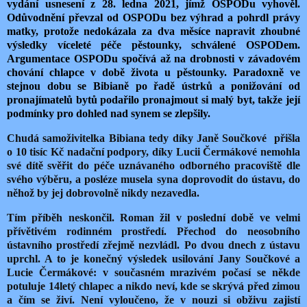
vydání usnesení z 28. ledna 2021, jímž OSPODu vyhověl.
Odůvodnění převzal od OSPODu bez výhrad a pohrdl právy
matky, protože nedokázala za dva měsíce napravit zhoubné
výsledky víceleté péče pěstounky, schválené OSPODem.
Argumentace OSPODu spočívá až na drobnosti v závadovém
chování chlapce v době života u pěstounky. Paradoxně ve
stejnou dobu se Bibianě po řadě ústrků a ponižování od
pronajímatelů bytů podařilo pronajmout si malý byt, takže její
podmínky pro dohled nad synem se zlepšily.
Chudá samoživitelka Bibiana tedy díky Janě Součkové přišla
o 10 tisíc Kč nadační podpory, díky Lucii Čermákové nemohla
své dítě svěřit do péče uznávaného odborného pracoviště dle
svého výběru, a posléze musela syna doprovodit do ústavu, do
něhož by jej dobrovolně nikdy nezavedla.
Tím příběh neskončil. Roman žil v poslední době ve velmi
přívětivém rodinném prostředí. Přechod do neosobního
ústavního prostředí zřejmě nezvládl. Po dvou dnech z ústavu
uprchl. A to je konečný výsledek usilování Jany Součkové a
Lucie Čermákové: v současném mrazivém počasí se někde
potuluje 14letý chlapec a nikdo neví, kde se skrývá před zimou
a čím se živí. Není vyloučeno, že v nouzi si obživu zajistí