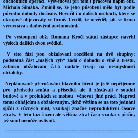
obchodních operací. Vysvětloval při tom i pracovní náplň obž.
Michala Šimáka. Zmínil se, že jeho působení mělo být podle
původní dohody dočasné. Hovořil i o dalších osobách, které se
okrajově objevovaly ve firmě. Tvrdil, že nevěděl, jak se firma
vyrovnává s daňovými povinnostmi.
Po vystoupení obž. Romana Kroči státní zástupce navrhl
výslech dalších dvou svědků.
V této fázi jsou obžalovaní rozděleni na dvě skupiny:
podstatná část „malých ryb“ žádá o dohodu o vině a trestu,
zatímco obžalovaní č.1-5 nadále trvají na nesmyslnosti
obžaloby.
Neplánované přerušování hlavního líčení je jistě nepříjemné
pro předsedu senátu a přísedící, ale ti zůstávají v soudní
budově a v prolukách se mohou věnovat jiné práci. Naproti
tomu obhájcům a obžalovaným, jichž většina se na toto jednání
sjíždí z různých míst, vznikají značné neproduktivní časové
ztráty. V této fázi řízení ale většina ztrát času vzniká z příčin,
jež soud nemůže ovlivnit.
===============================================
==========================