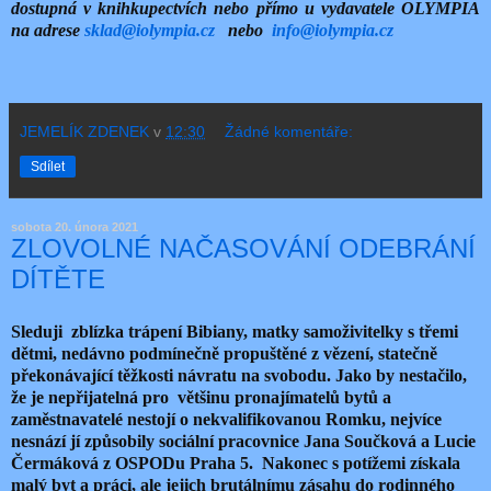
dostupná v knihkupectvích nebo přímo u vydavatele OLYMPIA
na adrese
sklad@iolympia.cz
nebo
info@iolympia.cz
JEMELÍK ZDENEK
v
12:30
Žádné komentáře:
Sdílet
sobota 20. února 2021
ZLOVOLNÉ NAČASOVÁNÍ ODEBRÁNÍ
DÍTĚTE
Sleduji zblízka trápení Bibiany, matky samoživitelky s třemi
dětmi, nedávno podmínečně propuštěné z vězení, statečně
překonávající těžkosti návratu na svobodu. Jako by nestačilo,
že je nepřijatelná pro většinu pronajímatelů bytů a
zaměstnavatelé nestojí o nekvalifikovanou Romku, nejvíce
nesnází jí způsobily sociální pracovnice Jana Součková a Lucie
Čermáková z OSPODu Praha 5. Nakonec s potížemi získala
malý byt a práci, ale jejich brutálnímu zásahu do rodinného