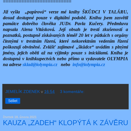
==========================
Již vyšla
„papírová“ verze mé knihy ŠKŮDCI V TALÁRU,
dosud dostupné pouze v digitální podobě. Knihu jsem zasvětil
památce dobrého člověka JUDr. Pavla Kučery. Předmluvu
napsala Alena Vitásková. Její obsah je trestí zkušeností a
poznatků, postupně získávaných téměř 20 let v půtkách s orgány
činnými v trestním řízení, které nekorektním vedením řízení
poškozují obviněné. Zvlášť zajímavé „škůdce“ uvádím s plnými
jmény, jejich oběti až na výjimky pouze s iniciálami. Kniha je
dostupná v knihkupectvích nebo přímo u vydavatele OLYMPIA
na adrese
sklad@iolympia.cz
nebo
info@iolympia.cz
JEMELÍK ZDENEK
v
16:54
3 komentáře:
Sdílet
čtvrtek 18. února 2021
KAUZA „ZADEH“ KLOPÝTÁ K ZÁVĚRU