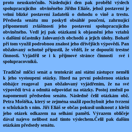
proto neuskutečnilo. Následující den pak proběhl výslech
spolupracujícího
obviněného Jiřího Eliáše, jehož postavení je
velmi blízké postavení žadatelů o dohodu o vině a trestu.
Předseda senátu mu poskytl obsáhlé poučení, zahrnující
připomenutí zvláštností jeho postavení spolupracujícího
obviněného. Vedl jej pak otázkami k objasnění jeho vztahů
s dalšími účastníky žalovaných obchodů a jejich úlohy. Bohatě
při tom využil podrobnou znalost jeho dřívějších výpovědí. Pan
obžalovaný ochotně připustil, že věděl, že se dopouští trestné
činnosti. Vyjádřil se i k příjmové stránce činnosti
své i
spolupracovníků.
Tradičně mlčící senát a tentokrát ani státní zástupce neměli
k jeho vystoupení otázky. Hned na první položenou otázku
obhájce reagoval
pan obžalovaný vyjádřením, že na své
výpovědi trvá a odmítá odpovídat na otázky. Postoj změnil po
napomenutí předsedou senátu. Následně čelil otázkám obž.
Petra Moštěka, který se zejména snažil zpochybnit jeho tvrzení
o schůzkách s ním. Jiří Eliáš se občas pokusil uniknout z kleští
jeho otázek odkazem na selhání paměti. Výrazem obličeje
dával najevo nelibost nad tímto výslechem.
Čelil pak dalším
otázkám předsedy senátu.