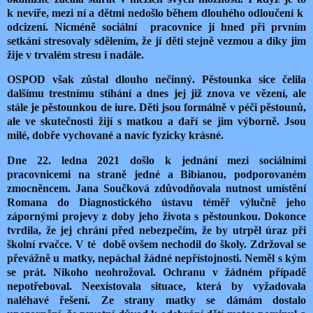
k nevíře, mezi ní a dětmi nedošlo během dlouhého odloučení k
odcizení. Nicméně sociální
pracovnice jí hned při prvním
setkání stresovaly sdělením, že jí děti stejně vezmou a díky jim
žije v trvalém stresu i nadále.
OSPOD však zůstal dlouho nečinný. Pěstounka sice čelila
dalšímu trestnímu stíhání a dnes jej již znova ve vězení, ale
stále je pěstounkou de iure. Děti jsou formálně v péči pěstounů,
ale ve skutečnosti žijí s matkou a daří se jim výborně. Jsou
milé, dobře vychované a navíc fyzicky krásné.
Dne 22. ledna 2021 došlo k jednání mezi sociálními
pracovnicemi na straně jedné a Bibianou, podporovaném
zmocněncem. Jana Součková zdůvodňovala nutnost umístění
Romana do Diagnostického ústavu téměř výlučně jeho
zápornými projevy z doby jeho života s pěstounkou. Dokonce
tvrdila, že jej chrání před nebezpečím, že by utrpěl úraz při
školní rvačce. V té
době ovšem nechodil do školy. Zdržoval se
převážně u matky, nepáchal žádné nepřístojnosti. Neměl s kým
se prát. Nikoho neohrožoval. Ochranu v žádném případě
nepotřeboval. Neexistovala situace, která by vyžadovala
naléhavé řešení. Ze strany matky se dámám dostalo