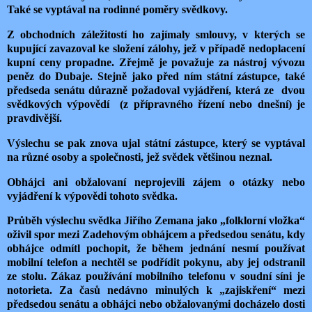
Také se vyptával na rodinné poměry svědkovy.
Z obchodních záležitostí ho zajímaly smlouvy, v kterých se
kupující zavazoval ke složení zálohy, jež v případě nedoplacení
kupní ceny propadne. Zřejmě je považuje za nástroj vývozu
peněz do Dubaje. Stejně jako před ním státní zástupce, také
předseda senátu důrazně požadoval vyjádření, která ze dvou
svědkových výpovědí (z přípravného řízení nebo dnešní) je
pravdivější.
Výslechu se pak znova ujal státní zástupce, který se vyptával
na různé osoby a společnosti, jež svědek většinou neznal.
Obhájci ani obžalovaní neprojevili zájem o otázky nebo
vyjádření k výpovědi tohoto svědka.
Průběh výslechu svědka Jiřího Zemana jako „folklorní vložka“
oživil spor mezi Zadehovým obhájcem a předsedou senátu, kdy
obhájce odmítl pochopit, že během jednání nesmí používat
mobilní telefon a nechtěl se podřídit pokynu, aby jej odstranil
ze stolu. Zákaz používání mobilního telefonu v soudní síni je
notorieta. Za časů nedávno minulých k „zajiskření“ mezi
předsedou senátu a obhájci nebo obžalovanými docházelo dosti