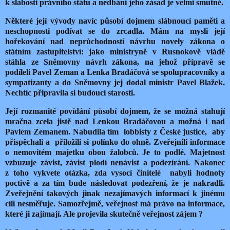
k slabosti právního státu a nedbání jeho zásad je velmi smutné.
Některé její vývody navíc působí dojmem slábnoucí paměti a
neschopnosti podívat se do zrcadla. Mám na mysli její
hořekování nad neprůchodností návrhu novely zákona o
státním zastupitelství: jako ministryně v Rusnokově vládě
stáhla ze Sněmovny návrh zákona, na jehož přípravě se
podíleli Pavel Zeman a Lenka Bradáčová se spolupracovníky a
sympatizanty a do Sněmovny jej dodal ministr Pavel Blažek.
Nechtíc připravila si budoucí starosti.
Její rozmanité povídání působí dojmem, že se možná stahují
mračna zcela jistě nad Lenkou Bradáčovou a možná i nad
Pavlem Zemanem. Nabudila tím lobbisty z České justice, aby
přispěchali a přiložili si polínko do ohně. Zveřejnili informace
o nemovitém majetku obou žalobců. Je to podlé. Majetnost
vzbuzuje závist, závist plodí nenávist a podezírání. Nakonec
z toho vykvete otázka, zda vysocí činitelé nabyli hodnoty
poctivě a za tím bude následovat podezření, že je nakradli.
Zveřejnění takových jinak nezajímavých informací k jinému
cíli nesměřuje. Samozřejmě, veřejnost má právo na informace,
které ji zajímají. Ale projevila skutečně veřejnost zájem ?