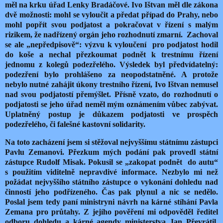
měl na krku úřad Lenky Bradáčové. Ivo Ištvan měl dle zákona
dvě možnosti: mohl se vyloučit a předat případ do Prahy, nebo
mohl popřít svou podjatost a pokračovat v řízení s malým
rizikem, že nadřízený orgán jeho rozhodnutí zmarní. Zachoval
se ale „nepředpisově“: výzvu k vyloučení pro podjatost hodil
do koše a nechal přezkoumat podnět k trestnímu řízení
jednomu z kolegů podezřelého. Výsledek byl předvídatelný:
podezření bylo prohlášeno za neopodstatněné. A protože
nebylo nutné zahájit úkony trestního řízení, Ivo Ištvan nemusel
nad svou podjatostí přemýšlet. Přísně vzato, do rozhodnutí o
podjatosti se jeho úřad neměl mým oznámením vůbec zabývat.
Uplatněný postup je důkazem podjatosti ve prospěch
podezřelého, či falešné kastovní solidarity.
Na toto zacházení jsem si stěžoval nejvyššímu státnímu zástupci
Pavlu Zemanovi. Přezkum mých podání pak provedl státní
zástupce Rudolf Misak. Pokusil se „zakopat podnět do autu“
s použitím viditelně nepravdivé informace. Nezbylo mi než
požádat nejvyššího státního zástupce o vykonání dohledu nad
činností jeho podřízeného. Čas pak plynul a nic se nedělo.
Poslal jsem tedy paní ministryni návrh na kárné stíhání Pavla
Zemana pro průtahy. Z jejího pověření mi odpověděl ředitel
odboru dohledu a kárné agendy ministerstva Jan Převrátil,