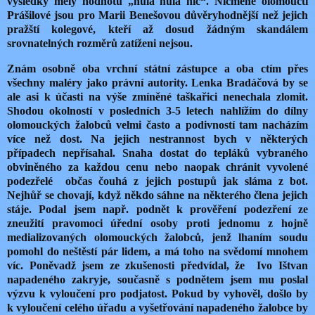
výsledky měly hodnotu „nula nula nic“. Nicméně olomoučtí
Prášilové jsou pro Marii Benešovou důvěryhodnější než jejich
pražští kolegové, kteří až dosud žádným skandálem
srovnatelných rozměrů zatíženi nejsou.
Znám osobně oba vrchní státní zástupce a oba ctím přes
všechny maléry jako právní autority. Lenka Bradáčová by se
ale asi k účasti na výše zmíněné taškařici nenechala zlomit.
Shodou okolností v posledních 3-5 letech nahlížím do dílny
olomouckých žalobců velmi často a podivností tam nacházím
více než dost. Na jejich nestrannost bych v některých
případech nepřísahal. Snaha dostat do tepláků vybraného
obviněného za každou cenu nebo naopak chránit vyvolené
podezřelé občas čouhá z jejich postupů jak sláma z bot.
Nejhůř se chovají, když někdo sáhne na některého člena jejich
stáje. Podal jsem např. podnět k prověření podezření ze
zneužití pravomoci úřední osoby proti jednomu z hojně
medializovaných olomouckých žalobců, jenž lhaním soudu
pomohl do neštěstí pár lidem, a má toho na svědomí mnohem
víc. Poněvadž jsem ze zkušenosti předvídal, že Ivo Ištvan
napadeného zakryje, současně s podnětem jsem mu poslal
výzvu k vyloučení pro podjatost. Pokud by vyhověl, došlo by
k vyloučení celého úřadu a vyšetřování napadeného žalobce by