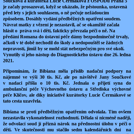
Součková a kurátorka Lucie Čermáková z OSPODu Praha 5
je začaly prosazovat, když se ukázalo, že pěstounka, ustavená
před lety s jejich souhlasem, o ně pečuje nežádoucím
způsobem. Dosáhly vydání předběžných opatření soudem.
Návrat matky z vězení je nezastavil, ač se okamžitě začala
hlásit o práva svá i dětí, fakticky převzala péči o ně. Na
předání Romana do ústavní péče dámy bezpodmínečně trvaly,
ačkoli v té době nechodil do školy a nedopouštěl se žádných
nepravostí, jimiž by se mohl stát nebezpečným pro své okolí.
Vynutily si jeho nástup do Diagnostického ústavu dne 26. ledna
2021.
Připomínám, že Bibiana měla příslib nadační podpory na
nájemné ve výši 30 tis. Kč, ale po návštěvě Jany Součkové
v nadaci přišla o 10 tis. Kč. Jednala o přijetí syna do
ambulanční péče Výchovného ústavu a Střediska výchovné
péče Klíčov, ale díky iniciativě kurátorky Lucie Čermákové se
tato cesta uzavřela.
Bibiana se proti předběžným opatřením odvolala. Tím ovšem
nezastavila vykonatelnost rozhodnutí. Dělala si nicméně naději,
že odvolací soud jí přizná nárok na přednostní úlohu v péči o
děti. Ve skutečnosti mu stačilo sedm kalendářních dní na