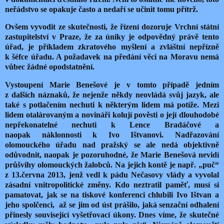
neřádstvo se opakuje často a nedaří se učinit tomu přítrž.
Ovšem vyvodit ze skutečnosti, že řízení dozoruje Vrchní státní
zastupitelství v Praze, že za úniky je odpovědný právě tento
úřad, je příkladem zkratového myšlení a zvláštní nepřízně
k šéfce úřadu. A požadavek na předání věci na Moravu nemá
vůbec žádné opodstatnění.
Vystoupení Marie Benešové je v tomto případě jedním
z dalších náznaků, že nejenže někdy neovládá svůj jazyk, ale
také s potlačením nechuti k některým lidem má potíže. Mezi
lidem otalárovaným a novináři kolují pověsti o její dlouhodobé
nepřekonatelné nechuti k Lence Bradáčové a
naopak náklonnosti k Ivo Ištvanovi. Nadřazování
olomouckého úřadu nad pražský se ale nedá objektivně
odůvodnit, naopak je pozoruhodné, že Marie Benešová nevidí
průšvihy olomouckých žalobců. Na jejich kontě je např. „puč“
z 13.června 2013, jenž vedl k pádu Nečasovy vlády a vyvolal
zásadní vnitropolitické změny. Kdo neztratil paměť, musí si
pamatovat, jak se na tiskové konferenci chlubili Ivo Ištvan a
jeho spolčenci, až se jim od úst prášilo, jaká senzační odhalení
přinesly související vyšetřovací úkony. Dnes víme, že skutečné