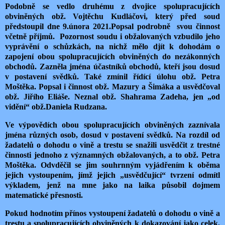
Podobně se vedlo druhému z dvojice spolupracujících
obviněných obž. Vojtěchu Kudláčovi, který před soud
předstoupil dne 9.února 2021.Popsal podrobně
svou činnost
včetně příjmů.
Pozornost soudu i obžalovaných vzbudilo jeho
vyprávění o schůzkách, na nichž mělo djít k dohodám o
zapojení obou spolupracujících obviněných do nezákonných
obchodů. Zazněla jména účastníků obchodů, kteří jsou dosud
v postavení svědků. Také zmínil řídící úlohu obž. Petra
Moštěka. Popsal i činnost obž. Mazury a Šimáka a usvědčoval
obž. Jiřího Eliáše. Neznal obž. Shahrama Zadeha, jen „od
vidění“ obž.Daniela Rudzana.
Ve výpovědích obou spolupracujících obviněných zaznívala
jména různých osob, dosud v postavení svědků. Na rozdíl od
žadatelů o dohodu o vině a trestu se snažili usvědčit z trestné
činnosti jednoho z významných obžalovaných, a to obž. Petra
Moštěka. Odvděčil se jim souhrnným vyjádřením k oběma
jejich vystoupením, jímž jejich „usvědčující“ tvrzení odmítl
výkladem, jenž na mne jako na laika působil dojmem
matematické přesnosti.
Pokud hodnotím přínos vystoupení žadatelů o dohodu o vině a
trestu a spolupracujících obviněných k dokazování jako celek,