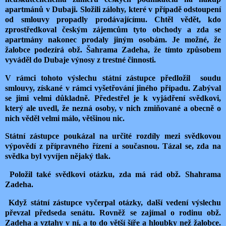
apartmánů v Dubaji. Složili zálohy, které v případě odstoupení
od smlouvy propadly prodávajícímu. Chtěl vědět, kdo
zprostředkoval českým zájemcům tyto obchody a zda se
apartmány nakonec prodaly jiným osobám. Je možné, že
žalobce podezírá obž. Šahrama Zadeha, že tímto způsobem
vyváděl do Dubaje výnosy z trestné činnosti.
V rámci tohoto výslechu státní zástupce předložil soudu
smlouvy, získané v rámci vyšetřování jiného případu. Zabýval
se jimi velmi důkladně. Předestřel je k vyjádření svědkovi,
který ale uvedl, že nezná osoby, v nich zmiňované a obecně o
nich věděl velmi málo, většinou nic.
Státní zástupce poukázal na určité rozdíly mezi svědkovou
výpovědí z přípravného řízení a současnou. Tázal se, zda na
svědka byl vyvíjen nějaký tlak.
Položil také svědkovi otázku, zda má rád obž. Shahrama
Zadeha.
Když státní zástupce vyčerpal otázky, další vedení výslechu
převzal předseda senátu. Rovněž se zajímal o rodinu obž.
Zadeha a vztahy v ní, a to do větší šíře a hloubky než žalobce.