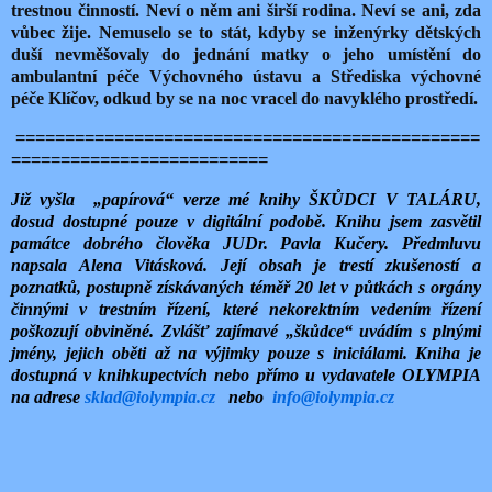
trestnou činností. Neví o něm ani širší rodina. Neví se ani, zda
vůbec žije. Nemuselo se to stát, kdyby se inženýrky dětských
duší nevměšovaly do jednání matky o jeho umístění do
ambulantní péče Výchovného ústavu a Střediska výchovné
péče Klíčov, odkud by se na noc vracel do navyklého prostředí.
===============================================
==========================
Již vyšla „papírová“ verze mé knihy ŠKŮDCI V TALÁRU,
dosud dostupné pouze v digitální podobě. Knihu jsem zasvětil
památce dobrého člověka JUDr. Pavla Kučery. Předmluvu
napsala Alena Vitásková. Její obsah je trestí zkušeností a
poznatků, postupně získávaných téměř 20 let v půtkách s orgány
činnými v trestním řízení, které nekorektním vedením řízení
poškozují obviněné. Zvlášť zajímavé „škůdce“ uvádím s plnými
jmény, jejich oběti až na výjimky pouze s iniciálami. Kniha je
dostupná v knihkupectvích nebo přímo u vydavatele OLYMPIA
na adrese
sklad@iolympia.cz
nebo
info@iolympia.cz