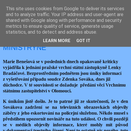
This site uses cookies from Google to deliver its services
JEMELIK ZDENĚK
and to analyze traffic. Your IP address and user-agent are
shared with Google along with performance and security
metrics to ensure quality of service, generate usage
statistics, and to detect and address abuse.
neděle 28. února 2021
ROZPORNÉ POSTOJE UPOVÍDANÉ
LEARN MORE
GOT IT
MINISTRYNĚ
Marie Benešová se v posledních dnech opakovaně kriticky
vyjádřila k jednání pražské vrchní státní zástupkyně Lenky
Bradáčové. Bezprostředním podnětem jsou úniky informací
z vyšetřování případu soudce Zdenka Sováka, dnes již
důchodce. V té souvislosti se dožaduje předání věci Vrchnímu
státnímu zastupitelství v Olomouci.
K únikům jistě došlo. Je to patrné již ze skutečnosti, že v den
Sovákova zadržení se na televizních obrazovkách objevily
záběry z jeho eskortování na policejní služebnu. Někdo musel s
předstihem upozornit novináře na tuto událost. O chvíli později
se v médiích objevily
informace, které mohly mít původ
v dokumentaci trestního řízení. Není to ostatně nic nového, toto