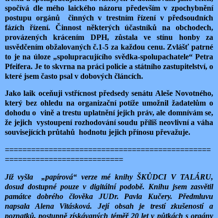
spočívá dle mého laického názoru především v zpochybnění
postupu orgánů
činných v trestním řízení v předsoudních
fázích řízení. Činnost některých účastníků na obchodech,
provázených krácením DPH, zůstala ve stínu honby za
usvědčením obžalovaných č.1-5 za každou cenu. Zvlášť patrné
to je na úloze „spolupracujícího svědka-spolupachatele“ Petra
Pfeifera. Je to skvrna na práci policie a státního zastupitelství, o
které jsem často psal v dobových článcích.
Jako laik oceňuji vstřícnost předsedy senátu Aleše Novotného,
který bez ohledu na organizační potíže umožnil žadatelům o
dohodu o
vině a trestu uplatnění jejich práv, ale domnívám se,
že jejich
vystoupení rozhodování soudu příliš neovlivní a váha
souvisejících průtahů
hodnotu jejich přínosu převažuje.
===============================================
===========================
Již vyšla
„papírová“ verze mé knihy ŠKŮDCI V TALÁRU,
dosud dostupné pouze v digitální podobě. Knihu jsem zasvětil
památce dobrého člověka JUDr. Pavla Kučery. Předmluvu
napsala Alena Vitásková. Její obsah je trestí zkušeností a
poznatků, postupně získávaných téměř 20 let v půtkách s orgány