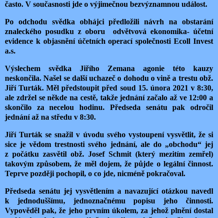
často. V současnosti jde o výjimečnou bezvýznamnou událost.
Po odchodu svědka obhájci předložili návrh na obstarání
znaleckého posudku z oboru odvětvová ekonomika- účetní
evidence k objasnění účetních operací společnosti Ecoll Invest
a.s.
Výslechem svědka Jiřího Zemana agonie této kauzy
neskončila. Našel se další uchazeč o dohodu o vině a trestu obž.
Jiří Turták. Měl předstoupit před soud 15. února 2021 v 8:30,
ale zdržel se někde na cestě, takže jednání začalo až ve 12:00 a
skončilo za necelou hodinu. Předseda senátu pak odročil
jednání až na středu v 8:30.
Jiří Turták se snažil v úvodu svého vystoupení vysvětlit, že si
sice je vědom trestnosti svého jednání, ale do „obchodu“ jej
z počátku zasvětil obž. Josef Schmit (který mezitím zemřel)
takovým způsobem, že měl dojem, že půjde o legální činnost.
Teprve později pochopil, o co jde, nicméně pokračoval.
Předseda senátu jej vysvětlením a navazující otázkou navedl
k jednoduššímu, jednoznačnému popisu jeho činnosti.
Vypověděl pak, že jeho prvním úkolem, za jehož plnění dostal