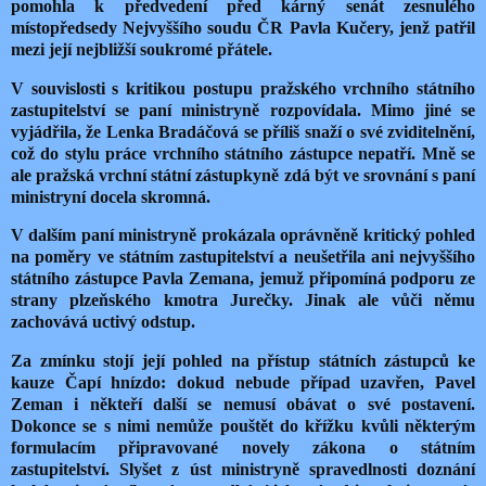
pomohla k předvedení před kárný senát zesnulého
místopředsedy Nejvyššího soudu ČR Pavla Kučery, jenž patřil
mezi její nejbližší soukromé přátele.
V souvislosti s kritikou postupu pražského vrchního státního
zastupitelství se paní ministryně rozpovídala. Mimo jiné se
vyjádřila, že Lenka Bradáčová se příliš snaží o své zviditelnění,
což do stylu práce vrchního státního zástupce nepatří. Mně se
ale pražská vrchní státní zástupkyně zdá být ve srovnání s paní
ministryní docela skromná.
V dalším paní ministryně prokázala oprávněně kritický pohled
na poměry ve státním zastupitelství a neušetřila ani nejvyššího
státního zástupce Pavla Zemana, jemuž připomíná podporu ze
strany plzeňského kmotra Jurečky. Jinak ale vůči němu
zachovává uctivý odstup.
Za zmínku stojí její pohled na přístup státních zástupců ke
kauze Čapí hnízdo: dokud nebude případ uzavřen, Pavel
Zeman i někteří další se nemusí obávat o své postavení.
Dokonce se s nimi nemůže pouštět do křížku kvůli některým
formulacím připravované novely zákona o státním
zastupitelství. Slyšet z úst ministryně spravedlnosti doznání