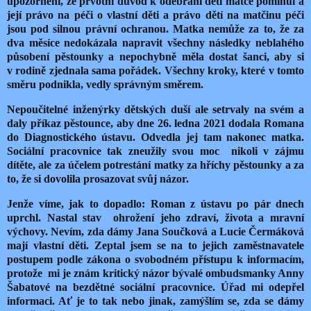
upozornění, že prvotní důvod k odebrání dětí matce pominul a
její právo na péči o vlastní děti a právo dětí na matčinu péči
jsou pod silnou právní ochranou. Matka nemůže za to, že za
dva měsíce nedokázala napravit všechny následky neblahého
působení pěstounky a nepochybně měla dostat šanci, aby si
v rodině zjednala sama pořádek. Všechny kroky, které v tomto
směru podnikla, vedly správným směrem.
Nepoučitelné inženýrky dětských duší ale setrvaly na svém a
daly příkaz pěstounce, aby dne 26. ledna 2021 dodala Romana
do Diagnostického ústavu. Odvedla jej tam nakonec matka.
Sociální pracovnice tak zneužily svou moc
nikoli v zájmu
dítěte, ale za účelem potrestání matky za hříchy pěstounky a za
to, že si dovolila prosazovat svůj názor.
Jenže víme, jak to dopadlo: Roman z ústavu po pár dnech
uprchl. Nastal stav
ohrožení jeho zdraví, života a mravní
výchovy. Nevím, zda dámy Jana Součková a Lucie Čermáková
mají vlastní děti. Zeptal jsem se na to jejich zaměstnavatele
postupem podle zákona o svobodném přístupu k informacím,
protože
mi je znám kritický názor bývalé ombudsmanky Anny
Šabatové na bezdětné sociální pracovnice. Úřad mi odepřel
informaci. Ať je to tak nebo jinak, zamýšlím se, zda se dámy