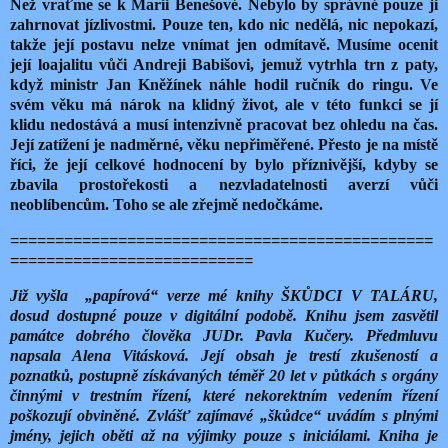
Než vraťme se k Marii Benešové. Nebylo by správné pouze ji
zahrnovat jízlivostmi. Pouze ten, kdo nic nedělá, nic nepokazí,
takže její postavu nelze vnímat jen odmítavě. Musíme ocenit
její loajalitu vůči Andreji Babišovi, jemuž vytrhla trn z paty,
když ministr Jan Kněžínek náhle hodil ručník do ringu. Ve
svém věku má nárok na klidný život, ale v této funkci se jí
klidu nedostává a musí intenzivně pracovat bez ohledu na čas.
Její zatížení je nadměrné, věku nepřiměřené. Přesto je na místě
říci, že její celkové hodnocení by bylo příznivější, kdyby se
zbavila prostořekosti a nezvladatelnosti averzí vůči
neoblíbencům. Toho se ale zřejmě nedočkáme.
===============================================
===========================
Již vyšla „papírová“ verze mé knihy ŠKŮDCI V TALÁRU,
dosud dostupné pouze v digitální podobě. Knihu jsem zasvětil
památce dobrého člověka JUDr. Pavla Kučery. Předmluvu
napsala Alena Vitásková. Její obsah je trestí zkušeností a
poznatků, postupně získávaných téměř 20 let v půtkách s orgány
činnými v trestním řízení, které nekorektním vedením řízení
poškozují obviněné. Zvlášť zajímavé „škůdce“ uvádím s plnými
jmény, jejich oběti až na výjimky pouze s iniciálami. Kniha je