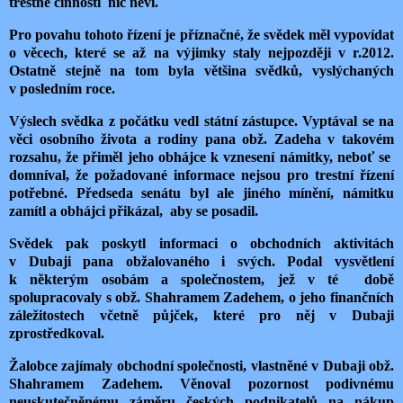
trestné činnosti nic neví.
Pro povahu tohoto řízení je příznačné, že svědek měl vypovídat
o věcech, které se až na výjimky staly nejpozději v r.2012.
Ostatně stejně na tom byla většina svědků, vyslýchaných
v posledním roce.
Výslech svědka z počátku vedl státní zástupce. Vyptával se na
věci osobního života a rodiny pana obž. Zadeha v takovém
rozsahu, že přiměl jeho obhájce k vznesení námitky, neboť se
domníval, že požadované informace nejsou pro trestní řízení
potřebné. Předseda senátu byl ale jiného mínění, námitku
zamítl a obhájci přikázal,
aby se posadil.
Svědek pak poskytl informaci o obchodních aktivitách
v Dubaji pana obžalovaného i svých. Podal vysvětlení
k některým osobám a společnostem, jež v té
době
spolupracovaly s obž. Shahramem Zadehem, o jeho finančních
záležitostech včetně půjček, které pro něj v Dubaji
zprostředkoval.
Žalobce zajímaly obchodní společnosti, vlastněné v Dubaji obž.
Shahramem Zadehem. Věnoval pozornost podivnému
neuskutečněnému záměru českých podnikatelů na nákup