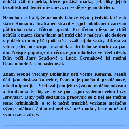
dokáží vžít do pekla, které prožívá matka, jež díky jejich
bezohlednosti téměř měsíc neví, co se děje s jejím dítětem.
Nemohou se hájit, že nemohly takový vývoj předvídat. O rok
starší Romanův bratranec strávil v jejich oblíbeném zařízení
půldruha roku. Třikrát uprchl. Při třetím útěku se chtěl
uchýlit k matce (kam jinam má utéci dítě v maléru), ale doslova
v patách za ním přišli policisté a vzali jej do vazby. Již má za
sebou jeden odsuzující rozsudek a druhého se dočká za pár
dní. Nejspíš poputuje do věznice pro mladistvé ve Všehrdech.
Díky péči Jany Součkové a Lucie Čermákové jej možná
Roman bude časem následovat.
Znám osobně všechny Bibianiny děti včetně Romana. Menší
děti jsou doslova kouzelné, Roman je poněkud problémový,
nikoli odpuzující.
Sledoval jsem jeho vývoj od matčina návratu
a troufám si tvrdit, že by se pod jejím vedením velmi brzy
„srovnal“. Díky péči sociálních pracovnic se z něj ale možná
stane kriminálník, a to je méně tragická varianta možného
vývoje událostí. Zatím mi nezbývá než doufat, že se odněkud
vynoří živ a zdráv.
===============================================