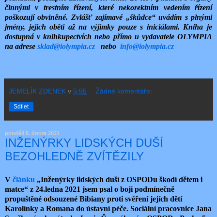
činnými v trestním řízení, které nekorektním vedením řízení
poškozují obviněné. Zvlášť zajímavé „škůdce“ uvádím s plnými
jmény, jejich oběti až na výjimky pouze s iniciálami. Kniha je
dostupná v knihkupectvích nebo přímo u vydavatele OLYMPIA
na adrese
sklad@iolympia.cz
nebo
info@iolympia.cz
JEMELÍK ZDENEK
v
5:55
Žádné komentáře:
Sdílet
pondělí 8. února 2021
INŽENÝRKY LIDSKÝCH DUŠÍ
BEZOHLEDNĚ ZVÍTĚZILY
V
článku
„Inženýrky lidských duší z OSPODu škodí dětem i
matce“ z 24.ledna 2021 jsem psal o boji podmínečně
propuštěné odsouzené Bibiany proti svěření jejích dětí
Karolínky a Romana do ústavní péče. Sociální pracovnice Jana