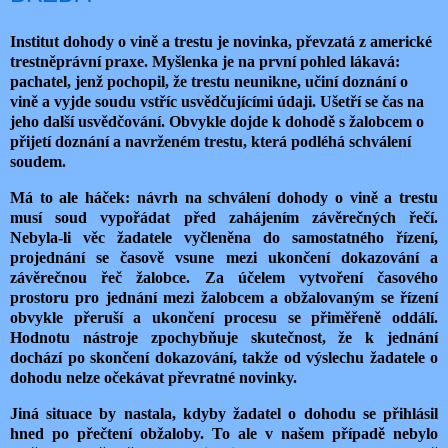
Institut dohody o vině a trestu je novinka, převzatá z americké
trestněprávní praxe. Myšlenka je na první pohled lákavá:
pachatel, jenž pochopil, že trestu neunikne, učiní doznání o
vině a vyjde soudu vstříc usvědčujícími údaji. Ušetří se čas na
jeho další usvědčování. Obvykle dojde k dohodě s žalobcem o
přijetí doznání a navrženém trestu, která podléhá schválení
soudem.
Má to ale háček: návrh na schválení dohody o vině a trestu
musí soud vypořádat před zahájením závěrečných řečí.
Nebyla-li věc žadatele vyčleněna do samostatného řízení,
projednání se časově vsune mezi ukončení dokazování a
závěrečnou řeč žalobce. Za účelem vytvoření časového
prostoru pro jednání mezi žalobcem a obžalovaným se řízení
obvykle přeruší a ukončení procesu se přiměřeně oddálí.
Hodnotu nástroje zpochybňuje skutečnost, že k jednání
dochází po skončení dokazování, takže od výslechu žadatele o
dohodu nelze očekávat převratné novinky.
Jiná situace by nastala, kdyby žadatel o dohodu se přihlásil
hned po přečtení obžaloby. To ale v našem případě nebylo