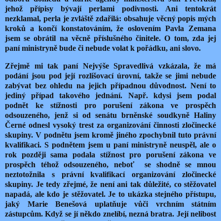
jehož přípisy bývají perlami podivnosti. Ani tentokrát
nezklamal, perla je zvláště zdařilá: obsahuje věcný popis mých
kroků a končí konstatováním, že oslovením Pavla Zemana
jsem se obrátil na věcně příslušného činitele. O tom, zda jej
paní ministryně bude či nebude volat k pořádku, ani slovo.
Zřejmě mi tak paní Nejvýše Spravedlivá vzkázala, že má
podání jsou pod její rozlišovací úrovní, takže se jimi nebude
zabývat bez ohledu na jejich případnou důvodnost. Není to
jediný případ takového jednání. Např. kdysi jsem podal
podnět ke stížnosti pro porušení zákona ve prospěch
odsouzeného, jenž si od senátu brněnské soudkyně Haliny
Černé odnesl vysoký trest za organizování činnosti zločinecké
skupiny. V podnětu jsem kromě jiného zpochybnil tuto právní
kvalifikaci. S podnětem jsem u paní ministryně neuspěl, ale o
rok později sama podala stížnost pro porušení zákona ve
prospěch téhož odsouzeného, neboť se shodně se mnou
neztotožnila s právní kvalifikací organizování zločinecké
skupiny. Je tedy zřejmé, že není ani tak důležité, co stěžovatel
napadá, ale kdo je stěžovatel. Je to ukázka stejného přístupu,
jaký Marie Benešová uplatňuje vůči vrchním státním
zástupcům. Když se jí někdo znelíbí, nezná bratra. Její nelibost