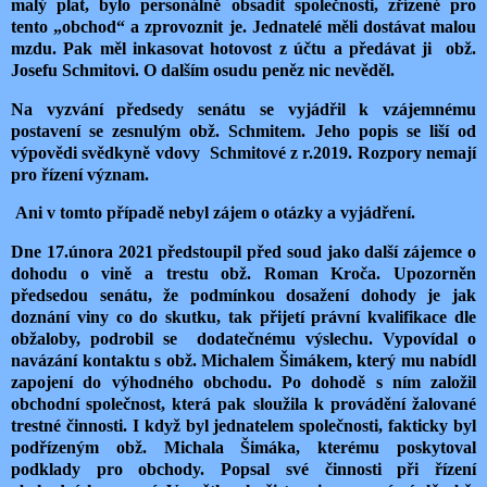
malý plat, bylo personálně obsadit společnosti, zřízené pro
tento „obchod“ a zprovoznit je. Jednatelé měli dostávat malou
mzdu. Pak měl inkasovat hotovost z účtu a předávat ji
obž.
Josefu Schmitovi. O dalším osudu peněz nic nevěděl.
Na vyzvání předsedy senátu se vyjádřil k vzájemnému
postavení se zesnulým obž. Schmitem. Jeho popis se liší od
výpovědi svědkyně vdovy
Schmitové z r.2019. Rozpory nemají
pro řízení význam.
Ani v tomto případě nebyl zájem o otázky a vyjádření.
Dne 17.února 2021 předstoupil před soud jako další zájemce o
dohodu o vině a trestu obž. Roman Kroča. Upozorněn
předsedou senátu, že podmínkou dosažení dohody je jak
doznání viny co do skutku, tak přijetí právní kvalifikace dle
obžaloby, podrobil se dodatečnému výslechu. Vypovídal o
navázání kontaktu s obž. Michalem Šimákem, který mu nabídl
zapojení do výhodného obchodu. Po dohodě s ním založil
obchodní společnost, která pak sloužila k provádění žalované
trestné činnosti. I když byl jednatelem společnosti, fakticky byl
podřízeným obž. Michala Šimáka, kterému poskytoval
podklady pro obchody. Popsal své činnosti při řízení