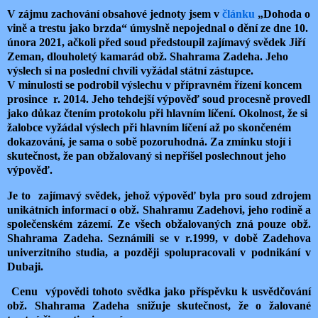
V zájmu zachování obsahové jednoty jsem v
článku
„Dohoda o
vině a trestu jako brzda“ úmyslně nepojednal o dění ze dne 10.
února 2021, ačkoli před soud předstoupil zajímavý svědek Jiří
Zeman, dlouholetý kamarád obž. Shahrama Zadeha. Jeho
výslech si na poslední chvíli vyžádal státní zástupce.
V minulosti se podrobil výslechu v přípravném řízení koncem
prosince r. 2014. Jeho tehdejší výpověď soud procesně provedl
jako důkaz čtením protokolu při hlavním líčení. Okolnost, že si
žalobce vyžádal výslech při hlavním líčení až po skončeném
dokazování, je sama o sobě pozoruhodná. Za zmínku stojí i
skutečnost, že pan obžalovaný si nepřišel poslechnout jeho
výpověď.
Je to zajímavý svědek, jehož výpověď byla pro soud zdrojem
unikátních informací o obž. Shahramu Zadehovi, jeho rodině a
společenském zázemí. Ze všech obžalovaných zná pouze obž.
Shahrama Zadeha. Seznámili se v r.1999, v době Zadehova
univerzitního studia, a později spolupracovali v podnikání v
Dubaji.
Cenu výpovědi
tohoto svědka jako příspěvku k usvědčování
obž. Shahrama Zadeha snižuje skutečnost, že o žalované