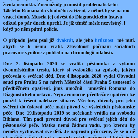
života neunikla. Znemožnily jí umístit problematického
14letého Romana do vhodného zařízení, z něhož by se na noc
vracel domů. Musela jej odvést do Diagnostického ústavu,
odkud po pár dnech uprchl. Je již téměř měsíc nezvěstný, i
když po něm pátrá policie.
O případu jsem psal již
dvakrát
, ale jeho
hrůznost
mě nutí,
abych se k němu vrátil.
Zlovolnost počínání sociálních
pracovnic vynikne z pohledu na chronologii událostí.
Dne 2. listopadu 2020 se vrátila pěstounka z výkonu
dvouměsíčního trestu, který si vysloužila za způsob, jakým
pečovala o svěřené děti. Dne 4.listopadu 2020 vydal Obvodní
soud pro Prahu 5 na návrh Městské části Praha 5 usnesení o
předběžném opatření, jímž umožnil
umístění Romana do
Diagnostického ústavu. Nepravomocné předběžné opatření lze
použít k řešení naléhavé situace. Všechny důvody pro jeho
svěření do ústavní péče mají původ ve výsledcích pěstounské
péče. Dne 19.listopadu 2019 se nečekaně vrátila na svobodu
Bibiana. Tím padl prvotní důvod pro svěření jejích dětí do
pěstounské péče. Matka nemá žádnou vadu, pro kterou by
neměla vychovávat své děti. Je naprosto přirozené, že se o ně
okamžitě začala starat v mezích svých možností. I když je to