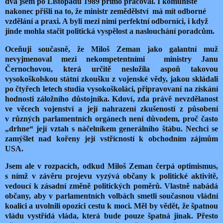
dva jsem po Listopadu 1989 přímo pracoval. I komunisté
nakonec přišli na to, že ministr zemědělství má mít odborné
vzdělání a praxi. A byli mezi nimi perfektní odborníci, i když
jinde mohla stačit politická vyspělost a naslouchání poradcům.
Oceňuji současně, že Miloš Zeman jako galantní muž
nevyjmenoval mezi nekompetentními ministry Janu
Černochovou, která určitě nesložila aspoň takovou
vysokoškolskou státní zkoušku z vojenské vědy, jakou skládali
po čtyřech letech studia vysokoškoláci, připravovaní na získání
hodnosti záložního důstojníka. Kdoví, zda právě nevzdělanost
ve věcech vojenství a její nahrazení zkušeností z působení
v různých parlamentních orgánech není důvodem, proč často
„drhne“ její vztah s náčelníkem generálního štábu. Nechci se
zamýšlet nad kořeny její vstřícností k obchodním zájmům
USA.
Jsem ale v rozpacích, odkud Miloš Zeman čerpá optimismus,
s nímž v závěru projevu vyzývá občany k politické aktivitě,
vedoucí k zásadní změně politických poměrů. Vlastně nabádá
občany, aby v parlamentních volbách smetli současnou vládní
koalici a uvolnili opozici cestu k moci. Měl by vědět, že špatnou
vládu vystřídá vláda, která bude pouze špatná jinak. Přesto