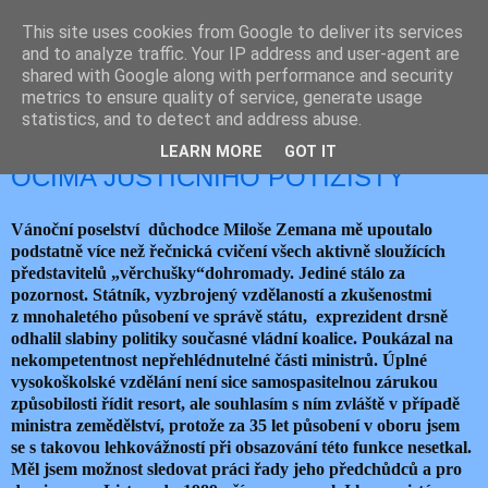
This site uses cookies from Google to deliver its services
JEMELIK ZDENĚK
and to analyze traffic. Your IP address and user-agent are
shared with Google along with performance and security
metrics to ensure quality of service, generate usage
statistics, and to detect and address abuse.
pátek 27. prosince 2024
ZEMANOVO VÁNOČNÍ POSELSTVÍ
LEARN MORE
GOT IT
OČIMA JUSTIČNÍHO POTÍŽISTY
Vánoční poselství důchodce Miloše Zemana mě upoutalo
podstatně více než řečnická cvičení všech aktivně sloužících
představitelů „věrchušky“dohromady. Jediné stálo za
pozornost. Státník, vyzbrojený vzdělaností a zkušenostmi
z mnohaletého působení ve správě státu, exprezident drsně
odhalil slabiny politiky současné vládní koalice. Poukázal na
nekompetentnost nepřehlédnutelné části ministrů. Úplné
vysokoškolské vzdělání není sice samospasitelnou zárukou
způsobilosti řídit resort, ale souhlasím s ním zvláště v případě
ministra zemědělství, protože za 35 let působení v oboru jsem
se s takovou lehkovážností při obsazování této funkce nesetkal.
Měl jsem možnost sledovat práci řady jeho předchůdců a pro