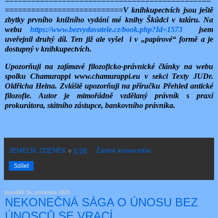
===============================================
===========================
V knihkupectvích jsou ještě
zbytky prvního knižního vydání mé knihy Škůdci v taláru. Na
webu
https://www.bezvydavatele.cz/book.php?Id=1573
jsem
uveřejnil druhý díl. Ten již ale vyšel i v „papírové“ formě a je
dostupný v knihkupectvích.
Upozorňuji na zajímavé filozoficko-právnické články na webu
spolku Chamurappi www.chamurappi.eu v sekci Texty JUDr.
Oldřicha Heina. Zvláště upozorňuji na příručku Přehled antické
filozofie. Autor je mimořádně vzdělaný právník s praxí
prokurátora, státního zástupce, bankovního právníka.
JEMELÍK ZDENEK
v
5:06
Žádné komentáře:
Sdílet
pondělí 16. prosince 2024
NEKONEČNÁ SÁGA O ÚNOSU BEZ
ÚNOSCŮ SE VRACÍ