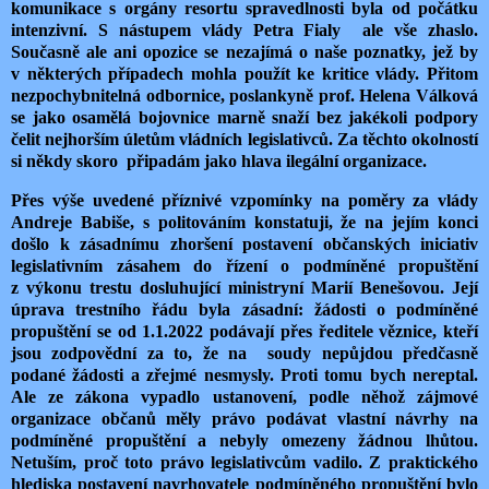
komunikace s orgány resortu spravedlnosti byla od počátku
intenzivní. S nástupem vlády Petra Fialy
ale vše zhaslo.
Současně ale ani opozice se nezajímá o naše poznatky, jež by
v některých případech mohla použít ke kritice vlády. Přitom
nezpochybnitelná odbornice, poslankyně prof. Helena Válková
se jako osamělá bojovnice marně snaží bez jakékoli podpory
čelit nejhorším úletům vládních legislativců. Za těchto okolností
si někdy skoro
připadám jako hlava ilegální organizace.
Přes výše uvedené příznivé vzpomínky na poměry za vlády
Andreje Babiše, s politováním konstatuji, že na jejím konci
došlo k zásadnímu zhoršení postavení občanských iniciativ
legislativním zásahem do řízení o podmíněné propuštění
z výkonu trestu dosluhující ministryní Marií Benešovou. Její
úprava trestního řádu byla zásadní: žádosti o podmíněné
propuštění se od 1.1.2022 podávají přes ředitele věznice, kteří
jsou zodpovědní za to, že na
soudy nepůjdou předčasně
podané žádosti a zřejmé nesmysly. Proti tomu bych nereptal.
Ale ze zákona vypadlo ustanovení, podle něhož zájmové
organizace občanů měly právo podávat vlastní návrhy na
podmíněné propuštění a nebyly omezeny žádnou lhůtou.
Netuším, proč toto právo legislativcům vadilo. Z praktického
hlediska postavení navrhovatele podmíněného propuštění bylo