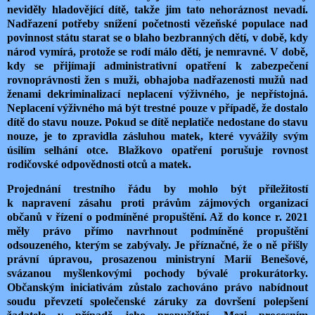
neviděly hladovějící dítě, takže jim tato nehoráznost nevadí.
Nadřazení potřeby snížení početnosti vězeňské populace nad
povinnost státu starat se o blaho bezbranných dětí, v době, kdy
národ vymírá, protože se rodí málo dětí, je nemravné. V době,
kdy se přijímají administrativní opatření k zabezpečení
rovnoprávnosti žen s muži, obhajoba nadřazenosti mužů nad
ženami dekriminalizací neplacení výživného, je nepřístojná.
Neplacení výživného má být trestné pouze v případě, že dostalo
dítě do stavu nouze. Pokud se dítě neplatiče nedostane do stavu
nouze, je to zpravidla zásluhou matek, které vyvážily svým
úsilím selhání otce. Blažkovo opatření porušuje rovnost
rodičovské odpovědnosti otců a matek.
Projednání trestního řádu by mohlo být příležitostí
k napravení zásahu proti právům zájmových organizací
občanů v řízení o podmíněné propuštění. Až do konce r. 2021
měly právo přímo navrhnout podmíněné propuštění
odsouzeného, kterým se zabývaly. Je příznačné, že o ně přišly
právní úpravou, prosazenou ministryní Marií Benešové,
svázanou myšlenkovými pochody bývalé prokurátorky.
Občanským iniciativám zůstalo zachováno právo nabídnout
soudu převzetí společenské záruky za dovršení polepšení