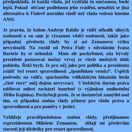
předpokládá, že každá vláda, jež vystřídá tu současnou, bude
lepší. Pokud občané podlehnou jeho svádění, nenabízí se jiná
alternativa k Fialově asociální vládě než vláda vedená hnutím
ANO.
Je pravda, že kolem Andreje Babiše je vidět několik silných
osobností a on sám je výraznou vůdčí osobností, takže jako
případný předseda vlády by si asi Zemanovu výtku
nevysloužil. Na rozdíl od Petra Fialy s odvoláním Ivana
Bartoše by se neloudal. Mám ale pochybnost, zda bývalý
prezident posuzoval možný vývoj ze všech možných úhlů
pohledu. Řekl bych, že pro něj jako pro politika a prezidenta
zvlášť byl resort spravedlnosti „španělskou vesnicí“. Úspěch
podvodu na voliče, spáchaného velikášským hlásáním hesla
„čisté ruce“ můj dojem nevyvrací. S božským darem práva
udělovat milost zacházel hanebně (s výjimkou omilostnění
Jiřího Kajínka). Pochybuji proto, že se dostatečně zamýšlel nad
tím, co případná změna vlády přinese pro vládu práva a
spravedlnosti a pro poměry v justici.
Vyhlížeje pravděpodobnou změnu vlády, předjímanou
exprezidentem Milošem Zemanem, dělají mi především
starosti její důsledky pro resort spravedlnosti.