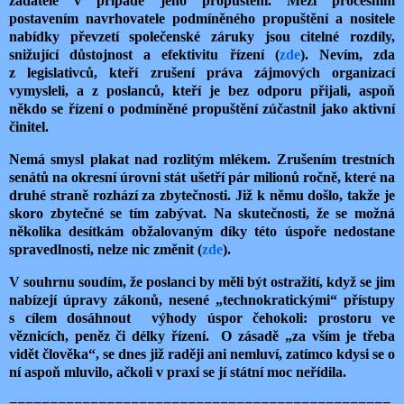
žadatele v případě jeho propuštění. Mezi procesním
postavením navrhovatele podmíněného propuštění a nositele
nabídky převzetí společenské záruky jsou citelné rozdíly,
snižující důstojnost a efektivitu řízení (
zde
). Nevím, zda
z legislativců, kteří zrušení práva zájmových organizací
vymysleli, a z poslanců, kteří je bez odporu přijali, aspoň
někdo se řízení o podmíněné propuštění zúčastnil jako aktivní
činitel.
Nemá smysl plakat nad rozlitým mlékem. Zrušením trestních
senátů na okresní úrovni stát ušetří pár milionů ročně, které na
druhé straně rozhází za zbytečnosti. Již k němu došlo, takže je
skoro zbytečné se tím zabývat. Na skutečnosti, že se možná
několika desítkám obžalovaným díky této úspoře nedostane
spravedlnosti, nelze nic změnit (
zde
).
V souhrnu soudím, že poslanci by měli být ostražití, když se jim
nabízejí úpravy zákonů, nesené „technokratickými“ přístupy
s cílem dosáhnout
výhody úspor čehokoli: prostoru ve
věznicích, peněz či délky řízení.
O zásadě „za vším je třeba
vidět člověka“, se dnes již
raději ani nemluví, zatímco kdysi se o
ní aspoň mluvilo, ačkoli v praxi se jí státní moc neřídila.