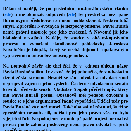
Dělám si naději, že po posledním pro-buráňovském článku
(
zde
) a mé okamžité odpovědi (
zde
) by přestřelka mezi páně
Buráňovými přisluhovači a mnou mohla skončit. Nedává totiž
smysl. Zproštění Novotných je nezpochybnitelné, Pavel Buráň
nemá právní nástroje pro jeho zvrácení. A Novotné již jeho
blábolení nezajímá. Naděje, že soudce v občanskoprávním
procesu o vymožení stamilionové pohledávky Jaroslava
Novotného je hlupák, který se nechá dojmout opakovaným
vyprávěním o únosu bez únosců, je nulová.
Na pomyslný závěr ale chci říci, že v jednom ohledu názor
Pavla Buráně sdílím. Je zjevné, že jej pobouřilo, že v odvolacím
řízení zůstal stranou. Nesměl se sám odvolat a odvolací soud
neprojevil zájem o jeho výslech. Částečně odvolacímu senátu
křivdil: předseda senátu Vladislav Šlapák přečetl dopis, který
mu Pavel Buráň poslal. Obsahově měl podobu odvolání a
soudce se s jeho argumentací řádně vypořádal. Udělal tedy pro
Pavla Buráně více než musel. Také oba státní zástupci, kteří se
zproštěním nesouhlasili, udělali pro jeho právo vše, co bylo
v jejich silách. Nespokojenec v tomto případě projevil neznalost
práva: podle zákona poškozený nemá právo odvolat se proti
zprošťujícímu rozsudku.