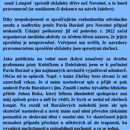
soud 1.stupně zprostil obžaloby dříve než Novotné, a to hned
pravomocně (se souhlasem či dokonce na návrh žalobce).
Díky nespokojenosti se zprošťujícím rozhodnutím odvolacího
soudu a nadbytku peněz Pavla Buráně pro Novotné případ
neskončil. Údajný poškozený již od poloviny r. 2022 začal
organizovat mediální aktivity za účelem šíření názoru, že jejich
zproštění je neoprávněné. Veřejnost má uvěřit, že navzdory
pravomocnému zproštění obžaloby jsou sprostými zločinci.
Jako publicista na volné noze (kdysi označený za drzého
grafomana pány Kubíčkem a Doležalem) jsem se k počínání
Pavla Buráně a jím najímaných novinářů vyjadřoval odmítavě.
Občas mi to opláceli. Např. v knize Zločiny beze zbraní 2c mi
zanechali vzkaz, že si mám nastudovat spis a přijít se pak
omluvit Pavlu Buráňovi i jim. Zmátli i mého bývalého blízkého
přítele Johna Boka, který během dlouholeté spolupráce zná
můj způsob práce a měl by vědět, že bych se nedal od zločinců
koupit. Na rozdíl od Buráňových nohsledů jsem ale spis
skutečně nastudoval a navíc mám nad nimi převahu získáním
poznatků ze sledování dění v soudní síni. Ve skutečnosti jejich
neznalost případu přechází u některých až do trapnosti, ba
vyvolává pochybnosti o způsobilosti pochopit, o co se jedná.