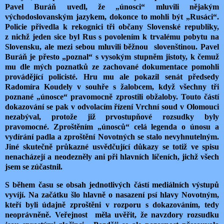
Pavel Buráň uvedl, že „únosci“ mluvili nějakým
východoslovanským jazykem, dokonce to mohli být „Rusáci“.
Policie přivedla k rekognici tři občany Slovenské republiky,
z nichž jeden sice byl Rus s povolením k trvalému pobytu na
Slovensku, ale mezi sebou mluvili běžnou slovenštinou. Pavel
Buráň je přesto „poznal“ s vysokým stupněm jistoty, k čemuž
mu dle mých poznatků ze zachované dokumentace pomohli
provádějící policisté. Hru mu ale pokazil senát předsedy
Radomíra Koudely v souhře s žalobcem, když všechny tři
poznané „únosce“ pravomocně zprostili obžaloby. Touto částí
dokazování se pak v odvolacím řízení Vrchní soud v Olomouci
nezabýval, protože již prvostupňové rozsudky byly
pravomocné. Zproštěním „únosců“ celá legenda o únosu a
vydírání padla a zproštění Novotných se stalo nevyhnutelným.
Jiné skutečně průkazné usvědčující důkazy se totiž ve spisu
nenacházejí a neodezněly ani při hlavních líčeních, jichž všech
jsem se zúčastnil.
S během času se obsah jednotlivých částí mediálních výstupů
vyvíjí. Na začátku šlo hlavně o nasazení psí hlavy Novotným,
kteří byli údajně zproštěni v rozporu s dokazováním, tedy
neoprávněně. Veřejnost měla uvěřit, že navzdory rozsudku