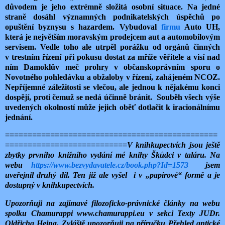
důvodem je jeho extrémně složitá osobní situace. Na jedné
straně dosáhl významných podnikatelských úspěchů po
opuštění byznysu s hazardem. Vybudoval
firmu
Auto UH,
která je největším moravským prodejcem aut a automobilovým
servisem. Vedle toho ale utrpěl porážku od orgánů činných
v trestním řízení při pokusu dostat za mříže věřitele a visí nad
ním Damoklův meč prohry v občanskoprávním sporu o
Novotného pohledávku a obžaloby v řízení, zahájeném NCOZ.
Nepříjemné záležitosti se vlečou, ale jednou k nějakému konci
dospějí, proti čemuž se nedá účinně bránit. Souběh všech výše
uvedených okolností může jejich oběť dotlačit k iracionálnímu
jednání.
===============================================
===========================
V knihkupectvích jsou ještě
zbytky prvního knižního vydání mé knihy Škůdci v taláru. Na
webu
https://www.bezvydavatele.cz/book.php?Id=1573
jsem
uveřejnil druhý díl. Ten již ale vyšel i v „papírové“ formě a je
dostupný v knihkupectvích.
Upozorňuji na zajímavé filozoficko-právnické články na webu
spolku Chamurappi www.chamurappi.eu v sekci Texty JUDr.
Oldřicha Heina. Zvláště upozorňuji na příručku Přehled antické