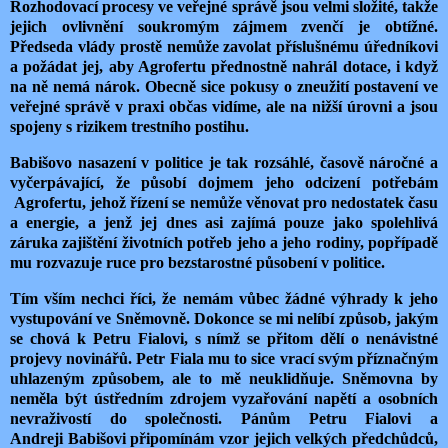
Rozhodovací procesy ve veřejné správě jsou velmi složité, takže
jejich ovlivnění soukromým zájmem zvenčí je obtížné.
Předseda vlády prostě nemůže zavolat příslušnému úředníkovi
a požádat jej, aby Agrofertu přednostně nahrál dotace, i když
na ně nemá nárok. Obecně sice pokusy o zneužití postavení ve
veřejné správě v praxi občas vidíme, ale na nižší úrovni a jsou
spojeny s rizikem trestního postihu.
Babišovo nasazení v politice je tak rozsáhlé, časově náročné a
vyčerpávající, že působí dojmem jeho odcizení potřebám
Agrofertu, jehož řízení se nemůže věnovat pro nedostatek času
a energie, a jenž jej dnes asi zajímá pouze jako spolehlivá
záruka zajištění životních potřeb jeho a jeho rodiny, popřípadě
mu rozvazuje ruce pro bezstarostné působení v politice.
Tím vším nechci říci, že nemám vůbec žádné výhrady k jeho
vystupování ve Sněmovně. Dokonce se mi nelíbí způsob, jakým
se chová k Petru Fialovi, s nímž se přitom dělí o nenávistné
projevy novinářů. Petr Fiala mu to sice vrací svým příznačným
uhlazeným způsobem, ale to mě neuklidňuje. Sněmovna by
neměla být ústředním zdrojem vyzařování napětí a osobních
nevraživostí do společnosti. Pánům Petru Fialovi a
Andreji
Babišovi připomínám vzor jejich velkých předchůdců,