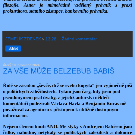
filozofie. Autor je mimořádně vzdělaný právník s praxí
prokurátora, státního zástupce, bankovního právníka.
JEMELÍK ZDENEK
v
13:28
Žádné komentáře:
Sdílet
úterý 10. prosince 2024
ZA VŠE MŮŽE BELZEBUB BABIŠ
Řídě se zásadou „ševče, drž se svého kopyta“ jen výjimečně píši
o politických záležitostech. Tytam jsou časy, kdy jsem pod
pseudonymem psal úvahy, z jejichž autorství někteří
komentátoři podezírali Václava Havla a Benjamin Kuras mě
považoval za agenturu s přístupem k obtížně dostupným
informacím.
Nejsem členem hnutí ANO. Mé styky s Andrejem Babišem jsou
řídké, náhodné, netýkaly se politických záležitostí a dokonce