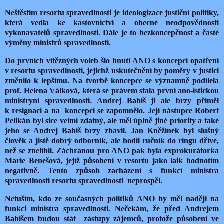
Neštěstím resortu spravedlnosti je ideologizace justiční politiky,
která vedla ke
kastovnictví a obecné neodpovědnosti
vykonavatelů spravedlnosti. Dále je to bezkoncepčnost a časté
výměny ministrů spravedlnosti.
Do prvních vítězných voleb šlo hnutí ANO s koncepcí opatření
v resortu spravedlnosti, jejichž uskutečnění by poměry v justici
změnilo k lepšímu. Na tvorbě koncepce se významně podílela
prof. Helena Válková, která se právem stala první ano-istickou
ministryní spravedlnosti. Andrej Babiš ji ale brzy přiměl
k resignaci a na
koncepci se zapomnělo. Její nástupce Robert
Pelikán byl sice velmi zdatný, ale měl úplně jiné priority a také
jeho se Andrej Babiš brzy zbavil. Jan Kněžínek byl slušný
člověk a jistě dobrý odborník, ale hodil ručník do ringu dříve,
než se znelíbil. Záchranou pro ANO pak byla exprokurátorka
Marie Benešová, jejíž působení v resortu jako laik hodnotím
negativně. Tento způsob zacházení s funkcí ministra
spravedlnosti resortu spravedlnosti
neprospěl.
Netuším, kdo ze současných politiků ANO by měl naději na
funkci ministra spravedlnosti. Nečekám, že před Andrejem
Babišem budou stát
zástupy zájemců, protože působení ve