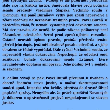
jsou sprostými zločinci. Později se ale pozornost přesouvala
stále více na kritiku justice. Směřovala hlavně proti počínání
senátu předsedy Vladimíra Šlapáka Vrchního soudu v
Olomouci. Ale páně Buráňovy výtky jsou zčásti nepravdivé a
zčásti spočívají na neznalosti trestního práva. Pavel Buráň se
především zlobí, že nemohl vystoupit před odvolacím soudem.
Má sice pravdu, ale netuší, že podle zákona poškozený není
účastníkem odvolacího řízení proti zprošťujícímu rozsudku.
Ostatně neuvádí úplnou pravdu, protože předseda senátu
přečetl jeho dopis, jenž měl obsahově povahu odvolání, a s jeho
obsahem se řádně vypořádal. Dále vyčítal Vrchnímu soudu, že
neprováděl vlastní dokazování. Nepochopil, že odvolací soud
zužitkoval bohaté dokazování soudu 1.stupně, které
nevyžadovalo doplnění ani opravu. Jeho postup byl v souladu
se zákonem.
V dalším vývoji se pak Pavel Buráň přesunul k úvahám o
obecně špatném stavu justice, o možné zkorumpovanosti
soudců apod. Intenzita této kritiky přerůstá do úrovně šíření
poplašné zprávy. Nemyslím ale, že právě zproštění Novotných
je důkazem o oprávněnosti projevů nespokojenosti se stavem
justice.