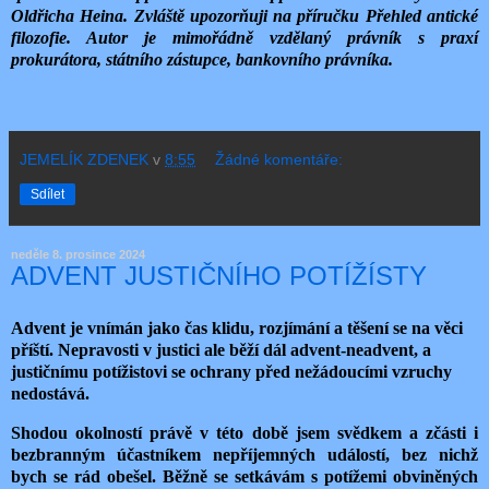
Oldřicha Heina. Zvláště upozorňuji na příručku Přehled antické
filozofie. Autor je mimořádně vzdělaný právník s praxí
prokurátora, státního zástupce, bankovního právníka.
JEMELÍK ZDENEK
v
8:55
Žádné komentáře:
Sdílet
neděle 8. prosince 2024
ADVENT JUSTIČNÍHO POTÍŽÍSTY
Advent je vnímán jako čas klidu, rozjímání a těšení se na věci
příští. Nepravosti v justici ale běží dál advent-neadvent, a
justičnímu potížistovi se ochrany před nežádoucími vzruchy
nedostává.
Shodou okolností právě v této době jsem svědkem a zčásti i
bezbranným účastníkem nepříjemných událostí, bez nichž
bych se rád obešel. Běžně se setkávám s potížemi obviněných