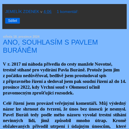
JEMELÍK ZDENEK
v
4:06
1 komentář:
Sdílet
středa 18. prosince 2024
ANO, SOUHLASÍM S PAVLEM
BURÁNĚM
V r. 2017 mi náhoda přivedla do cesty manžele Novotné,
trestně stíhané pro vydírání Pavla Buráně. Protože jsem jim
z počátku nedůvěřoval, bedlivě jsem prostudoval spis
z přípravného řízení a sledoval jsem pak soudní řízení až do 14.
prosince 2022, kdy Vrchní soud v Olomouci učinil
pravomocným zprošťující rozsudek.
Celé řízení jsem provázel veřejnými komentáři. Můj výsledný
názor lze shrnout do tvrzení, že únos bez únosců je nesmysl.
Pavel Buráň tedy podle mého názoru vyvolal trestní stíhání
nevinných lidí, jimž způsobil mnoho útrap. Kromě
obžalovaných přivodil utrpení i údajným únoscům, které