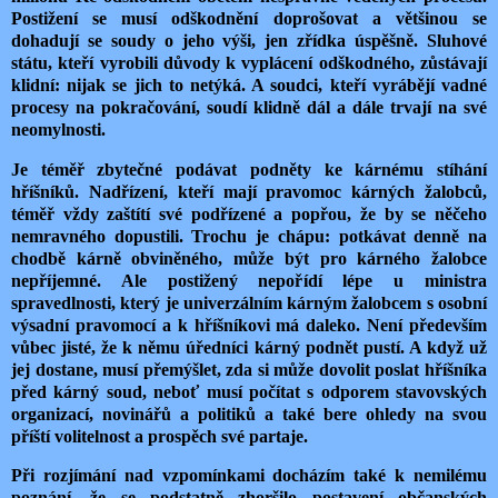
Postižení se musí odškodnění doprošovat a většinou se
dohadují se soudy o jeho výši, jen zřídka úspěšně. Sluhové
státu, kteří vyrobili důvody k vyplácení odškodného, zůstávají
klidní: nijak se jich to netýká. A soudci, kteří vyrábějí vadné
procesy na pokračování, soudí klidně dál a dále trvají na své
neomylnosti.
Je téměř zbytečné podávat podněty ke kárnému stíhání
hříšníků. Nadřízení, kteří mají pravomoc kárných žalobců,
téměř vždy zaštítí své podřízené a popřou, že by se něčeho
nemravného dopustili. Trochu je chápu: potkávat denně na
chodbě kárně obviněného, může být pro kárného žalobce
nepříjemné. Ale postižený nepořídí lépe u ministra
spravedlnosti, který je univerzálním kárným žalobcem s osobní
výsadní pravomocí a k hříšníkovi má daleko. Není především
vůbec jisté, že k němu úředníci kárný podnět pustí. A když už
jej dostane, musí přemýšlet, zda si může dovolit poslat hříšníka
před kárný soud, neboť musí počítat s odporem stavovských
organizací, novinářů a politiků a také bere ohledy na svou
příští volitelnost a prospěch své partaje.
Při rozjímání nad vzpomínkami docházím také k nemilému
poznání, že se podstatně zhoršilo postavení občanských