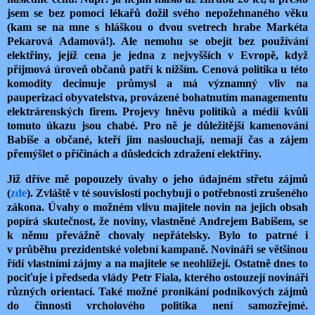
jsem se bez pomoci lékařů dožil svého nepožehnaného věku
(kam se na mne s hláškou o dvou svetrech hrabe Markéta
Pekarová Adamová!). Ale nemohu se obejít bez používání
elektřiny, jejíž cena je jedna z nejvyšších v Evropě, když
příjmová úroveň občanů patří k nižším. Cenová politika u této
komodity decimuje průmysl a má významný vliv na
pauperizaci obyvatelstva, provázené bohatnutím managementu
elektrárenských firem. Projevy hněvu politiků a médií kvůli
tomuto úkazu jsou chabé. Pro ně je důležitější kamenování
Babiše a občané, kteří jim naslouchají, nemají čas a zájem
přemýšlet o příčinách a důsledcích zdražení elektřiny.
Již dříve mě popouzely úvahy o jeho údajném střetu zájmů
(
zde
). Zvláště v té souvislosti pochybuji o potřebnosti zrušeného
zákona. Úvahy o možném vlivu majitele novin na jejich obsah
popírá skutečnost, že noviny, vlastněné Andrejem Babišem, se
k němu převážně chovaly nepřátelsky. Bylo to patrné i
v průběhu prezidentské volební kampaně. Novináři se většinou
řídí vlastními zájmy a na majitele se neohlížejí. Ostatně dnes to
pociťuje i předseda vlády Petr Fiala, kterého ostouzejí novináři
různých orientací. Také možné pronikání podnikových zájmů
do činnosti vrcholového politika není samozřejmé.