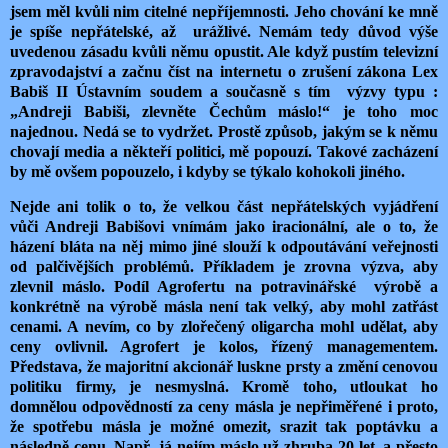
jsem měl kvůli nim citelné nepříjemnosti. Jeho chování ke mně
je spíše nepřátelské, až urážlivé. Nemám tedy důvod výše
uvedenou zásadu kvůli němu opustit. Ale když pustím televizní
zpravodajství a začnu číst na internetu o zrušení zákona Lex
Babiš II Ústavním soudem a současně s tím výzvy typu :
„Andreji Babiši, zlevněte Čechům máslo!“ je toho moc
najednou. Nedá se to vydržet. Prostě způsob, jakým se k němu
chovají media a někteří politici, mě popouzí. Takové zacházení
by mě ovšem popouzelo, i kdyby se týkalo kohokoli jiného.
Nejde ani tolik o to, že velkou část nepřátelských vyjádření
vůči Andreji Babišovi vnímám jako iracionální, ale o to, že
házení bláta na něj mimo jiné slouží k odpoutávání veřejnosti
od palčivějších problémů. Příkladem je zrovna výzva, aby
zlevnil máslo. Podíl Agrofertu na potravinářské výrobě a
konkrétně na výrobě másla není tak velký, aby mohl zatřást
cenami. A nevím, co by zlořečený oligarcha mohl udělat, aby
ceny ovlivnil. Agrofert je kolos, řízený managementem.
Představa, že majoritní akcionář luskne prsty a změní cenovou
politiku firmy, je nesmyslná. Kromě toho, utloukat ho
domnělou odpovědností za ceny másla je nepřiměřené i proto,
že spotřebu másla je možné omezit, srazit tak poptávku a
následně cenu. Např. já nejím máslo už zhruba 20 let, a přesto