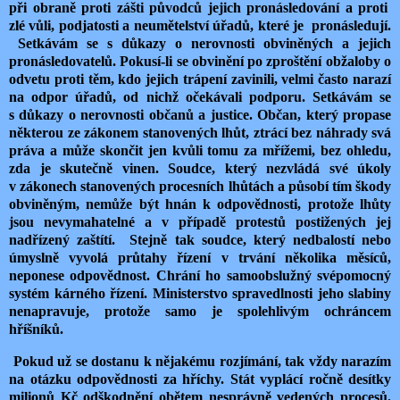
při obraně proti zášti původců jejich pronásledování a proti
zlé vůli, podjatosti a neumětelství úřadů, které je pronásledují.
Setkávám se s důkazy o nerovnosti obviněných a jejich
pronásledovatelů. Pokusí-li se obvinění po zproštění obžaloby o
odvetu proti těm, kdo jejich trápení zavinili, velmi často narazí
na odpor úřadů, od nichž očekávali podporu. Setkávám se
s důkazy o nerovnosti občanů a justice. Občan, který propase
některou ze zákonem stanovených lhůt, ztrácí bez náhrady svá
práva a může skončit jen kvůli tomu za mřížemi, bez ohledu,
zda je skutečně vinen. Soudce, který nezvládá své úkoly
v zákonech stanovených procesních lhůtách a působí tím škody
obviněným, nemůže být hnán k odpovědnosti, protože lhůty
jsou nevymahatelné a v případě protestů postižených jej
nadřízený zaštítí. Stejně tak soudce, který nedbalostí nebo
úmyslně vyvolá průtahy řízení v trvání několika měsíců,
neponese odpovědnost. Chrání ho samoobslužný svépomocný
systém kárného řízení. Ministerstvo spravedlnosti jeho slabiny
nenapravuje, protože samo je spolehlivým ochráncem
hříšníků.
Pokud už se dostanu k nějakému rozjímání, tak vždy narazím
na otázku odpovědnosti za hříchy. Stát vyplácí ročně desítky
milionů Kč odškodnění obětem nesprávně vedených procesů.