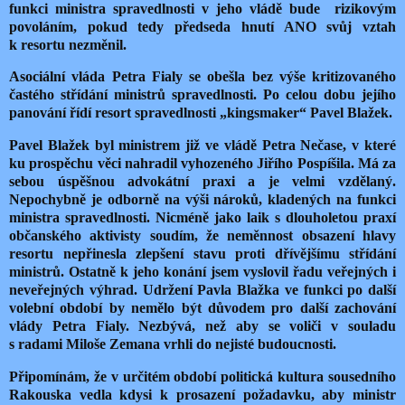
funkci ministra spravedlnosti v jeho vládě bude
rizikovým
povoláním, pokud tedy předseda hnutí ANO svůj vztah
k resortu nezměnil.
Asociální vláda Petra Fialy se obešla bez výše kritizovaného
častého střídání ministrů spravedlnosti. Po celou dobu jejího
panování řídí resort spravedlnosti „kingsmaker“ Pavel Blažek.
Pavel Blažek byl ministrem již ve vládě Petra Nečase, v které
ku prospěchu věci nahradil vyhozeného Jiřího Pospíšila. Má za
sebou úspěšnou advokátní praxi a je velmi vzdělaný.
Nepochybně je odborně na výši nároků, kladených na funkci
ministra spravedlnosti. Nicméně jako laik s dlouholetou praxí
občanského aktivisty soudím, že neměnnost obsazení hlavy
resortu nepřinesla zlepšení stavu proti dřívějšímu střídání
ministrů. Ostatně k jeho konání jsem vyslovil řadu veřejných i
neveřejných výhrad. Udržení Pavla Blažka ve funkci po další
volební období by nemělo být důvodem pro další zachování
vlády Petra Fialy. Nezbývá, než aby se voliči v souladu
s radami Miloše Zemana vrhli do nejisté budoucnosti.
Připomínám, že v určitém období politická kultura sousedního
Rakouska vedla kdysi k prosazení požadavku, aby ministr