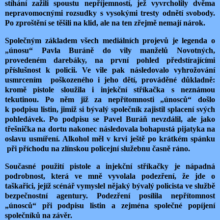
stíhání zažili spoustu nepříjemností, jež vyvrcholily dvěma
nepravomocnými rozsudky s vysokými tresty odnětí svobody.
Po zproštění se těšili na klid, ale na ten zřejmě nemají nárok.
Společným základem všech mediálních projevů je legenda o
„únosu“ Pavla Buráně do vily manželů Novotných,
provedeném darebáky, na první pohled předstírajícími
příslušnost k policii. Ve vile pak následovalo vyhrožování
usmrcením poškozeného i jeho dětí, prováděné důkladně:
kromě pistole sloužila i injekční stříkačka s neznámou
tekutinou. Po něm již za nepřítomnosti „únosců“ došlo
k podpisu listin, jimiž si bývalý společník zajistil splacení svých
pohledávek. Po podpisu se Pavel Buráň nevzdálil, ale jako
třešnička na dortu nakonec následovala bohapustá pijatyka na
oslavu usmíření. Alkohol měl v krvi ještě po krátkém spánku
při příchodu na zlínskou policejní služebnu časně ráno.
Současné použití pistole a injekční stříkačky je nápadná
podrobnost, která ve mně vyvolala podezření, že jde o
taškařici, jejíž scénář vymyslel nějaký bývalý policista ve službě
bezpečnostní agentury. Podezření posílila nepřítomnost
„únosců“ při podpisu listin a zejména společné popíjení
společníků na závěr.