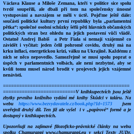
Václava Klause a Miloše Zemana,
kteří v politice sice spolu
tvrdě soupeřili, ale dbali při tom na společensky únosné
vystupování a navzájem se měli v úctě. Pojďme ještě dále:
součástí politické kultury první republiky byla „parlamentní
pětka“: společné osobní schůzky šéfů pěti hlavních občanských
politických stran bez ohledu na jejich postavení vůči vládě.
Ostatně Andrej Babiš a Petr Fiala si nemají vzájemně co
závidět i vyčítat: jeden čelil pohromě covidu, druhý má na
krku inflaci, energetickou krizi, válku na Ukrajině. Každému z
nich se něco nepovedlo. Samozřejmě se musí spolu poprat o
úspěch v parlamentních volbách, ale není nezbytné, aby se
kvůli tomu musel národ brodit v projevech jejich vzájemné
nenávisti.
===============================================
===========================
V knihkupectvích jsou ještě
zbytky prvního knižního vydání mé knihy Škůdci v taláru. Na
webu
https://www.bezvydavatele.cz/book.php?Id=1573
jsem
uveřejnil druhý díl. Ten již ale vyšel i v „papírové“ formě a je
dostupný v knihkupectvích.
Upozorňuji na zajímavé filozoficko-právnické články na webu
spolku Chamurappi www.chamurappi.eu v sekci Texty JUDr.