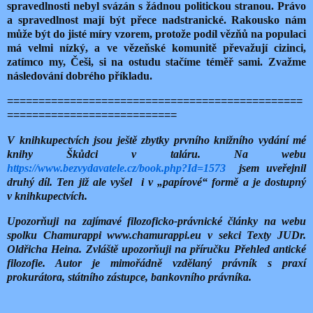
spravedlnosti nebyl svázán s žádnou politickou stranou. Právo
a spravedlnost mají být přece nadstranické. Rakousko nám
může být do jisté míry vzorem, protože podíl vězňů na populaci
má velmi nízký, a ve vězeňské komunitě převažují cizinci,
zatímco my, Češi, si na ostudu stačíme téměř sami. Zvažme
následování dobrého příkladu.
===============================================
===========================
V knihkupectvích jsou ještě zbytky prvního knižního vydání mé
knihy Škůdci v taláru. Na webu
https://www.bezvydavatele.cz/book.php?Id=1573
jsem uveřejnil
druhý díl. Ten již ale vyšel
i v „papírové“ formě a je dostupný
v knihkupectvích.
Upozorňuji na zajímavé filozoficko-právnické články na webu
spolku Chamurappi www.chamurappi.eu v sekci Texty JUDr.
Oldřicha Heina. Zvláště upozorňuji na příručku Přehled antické
filozofie. Autor je mimořádně vzdělaný právník s praxí
prokurátora, státního zástupce, bankovního právníka.