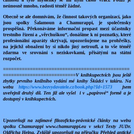
neúnosně mnoho, radosti téměř žádné.
Obecně se ale domnívám, že činnost takových organizací, jako
jsou spolky Šalamoun a Chamurappi, je společensky
prospěšná. Překonáváme informační propast mezi účastníky
trestního řízení a „věrchuškou“, donášíme k ní poznatky, které
profesionální aparáty skrývají, upozorňujeme na prohřešky,
na jejichž obnažení by si nikdo jiný netroufl, a to vše téměř
zdarma ve srovnání s neziskovkami, přisátými na státní
rozpočet.
===============================================
===========================
V knihkupectvích jsou ještě
zbytky prvního knižního vydání mé knihy Škůdci v taláru. Na
webu
https://www.bezvydavatele.cz/book.php?Id=1573
jsem
uveřejnil druhý díl. Ten již ale vyšel i v „papírové“ formě a je
dostupný v knihkupectvích.
Upozorňuji na zajímavé filozoficko-právnické články na webu
spolku Chamurappi www.chamurappi.eu v sekci Texty JUDr.
Oldřicha Heina. Zvláště upozorňuji na příručku Přehled antické