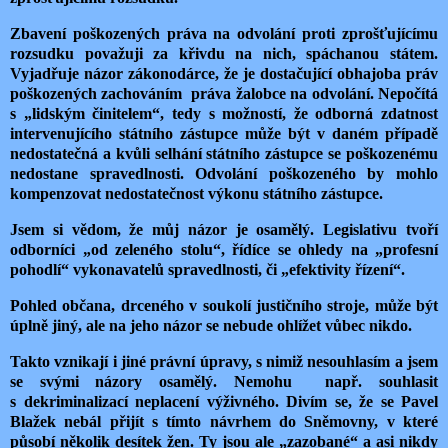
Zbavení poškozených práva na odvolání proti zprošťujícímu
rozsudku považuji za křivdu na nich, spáchanou státem.
Vyjadřuje názor zákonodárce, že je dostačující obhajoba práv
poškozených zachováním práva žalobce na odvolání. Nepočítá
s „lidským činitelem“, tedy s možností, že odborná zdatnost
intervenujícího státního zástupce může být v daném případě
nedostatečná a kvůli selhání státního zástupce se poškozenému
nedostane spravedlnosti. Odvolání poškozeného by mohlo
kompenzovat nedostatečnost výkonu státního zástupce.
Jsem si vědom, že můj názor je osamělý. Legislativu tvoří
odborníci „od zeleného stolu“, řídíce se ohledy na „profesní
pohodlí“ vykonavatelů spravedlnosti, či „efektivity řízení“.
Pohled občana, drceného v soukolí justičního stroje, může být
úplně jiný, ale na jeho názor se nebude ohlížet vůbec nikdo.
Takto vznikají i jiné právní úpravy, s nimiž nesouhlasím a jsem
se svými názory osamělý. Nemohu např. souhlasit
s dekriminalizací neplacení výživného. Divím se, že se Pavel
Blažek nebál přijít s tímto návrhem do Sněmovny, v které
působí několik desítek žen. Ty jsou ale „zazobané“ a asi nikdy