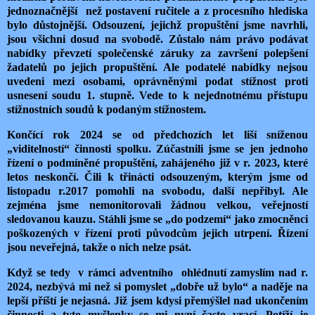
jednoznačnější
než postavení ručitele a z procesního hlediska
bylo důstojnější. Odsouzení, jejichž propuštění jsme navrhli,
jsou všichni dosud na svobodě. Zůstalo nám právo podávat
nabídky převzetí společenské záruky za završení polepšení
žadatelů po jejich propuštění. Ale podatelé nabídky nejsou
uvedeni mezi osobami, oprávněnými podat stížnost proti
usnesení soudu 1. stupně. Vede to k nejednotnému přístupu
stížnostních soudů k podaným stížnostem.
Končící rok 2024 se od předchozích let liší sníženou
„viditelností“ činnosti spolku. Zúčastnili jsme se jen jednoho
řízení o podmíněné propuštění, zahájeného již v r. 2023, které
letos neskončí. Čili k třinácti odsouzeným, kterým jsme od
listopadu r.2017 pomohli na svobodu, další nepřibyl. Ale
zejména jsme nemonitorovali žádnou velkou, veřejností
sledovanou kauzu. Stáhli jsme se „do podzemí“ jako zmocněnci
poškozených v řízení proti původcům jejich utrpení. Řízení
jsou neveřejná, takže o nich nelze psát.
Když se tedy
v rámci adventního
ohlédnutí zamyslím nad r.
2024, nezbývá mi než si pomyslet „dobře už bylo“ a naděje na
lepší příští je nejasná. Již jsem kdysi přemýšlel nad ukončením
činnosti a tyto myšlenky se mi nyní často vrací. Potíží je