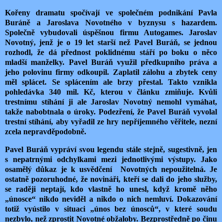
Kořeny dramatu spočívají ve společném podnikání Pavla
Buráně a Jaroslava Novotného v byznysu s hazardem.
Společně vybudovali úspěšnou firmu Autogames. Jaroslav
Novotný, jenž je o 19 let starší než Pavel Buráň, se jednou
rozhodl, že dá přednost poklidnému stáří po boku o něco
mladší manželky. Pavel Buráň využil předkupního práva a
jeho polovinu firmy odkoupil. Zaplatil zálohu a zbytek ceny
měl splácet. Se splácením ale brzy přestal. Takto vznikla
pohledávka 340 mil. Kč, kterou v článku zmiňuje. Kvůli
trestnímu stíhání ji ale Jaroslav Novotný nemohl vymáhat,
takže nabobtnala o úroky. Podezření, že Pavel Buráň vyvolal
trestní stíhání, aby vyřadil ze hry nepříjemného věřitele, nezní
zcela nepravděpodobně.
Pavel Buráň vypráví svou legendu stále stejně, sugestivně, jen
s nepatrnými odchylkami mezi jednotlivými výstupy. Jako
osamělý důkaz je k usvědčení Novotných nepoužitelná. Je
ostatně pozoruhodné, že novináři, kteří se dali do jeho služby,
se raději neptají, kdo vlastně ho unesl, když kromě něho
„únosce“ nikdo neviděl a nikdo o nich nemluví. Dokazování
totiž vyústilo v situaci „únos bez únosců“, v které soudu
nezbylo, než zprostit Novotné obžaloby. Bezprostředně po činu