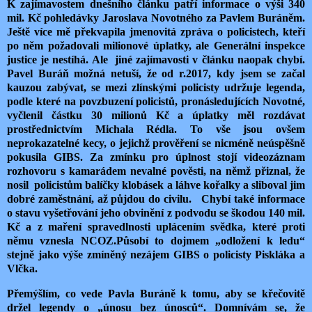
K zajímavostem dnešního článku patří informace o výši 340
mil. Kč pohledávky Jaroslava Novotného za Pavlem Buráněm.
Ještě více mě překvapila jmenovitá zpráva o policistech, kteří
po něm požadovali milionové úplatky, ale Generální inspekce
justice je nestíhá. Ale jiné zajímavosti v článku naopak chybí.
Pavel Buráň možná netuší, že od r.2017, kdy jsem se začal
kauzou zabývat, se mezi zlínskými policisty udržuje legenda,
podle které na povzbuzení policistů, pronásledujících Novotné,
vyčlenil částku 30 milionů Kč a úplatky měl rozdávat
prostřednictvím Michala Rédla. To vše jsou ovšem
neprokazatelné kecy, o jejichž prověření se nicméně neúspěšně
pokusila GIBS. Za zmínku pro úplnost stojí
videozáznam
rozhovoru s kamarádem nevalné pověsti, na němž přiznal, že
nosil policistům balíčky klobásek a láhve kořalky a sliboval jim
dobré zaměstnání, až půjdou do civilu. Chybí také informace
o stavu vyšetřování jeho obvinění z podvodu se škodou 140 mil.
Kč a z maření spravedlnosti uplácením svědka, které proti
němu vznesla NCOZ.
Působí to dojmem „odložení k ledu“
stejně jako výše zmíněný nezájem GIBS o policisty Piskláka a
Vlčka.
Přemýšlím, co vede Pavla Buráně k tomu, aby se křečovitě
držel legendy o „únosu bez únosců“. Domnívám se, že