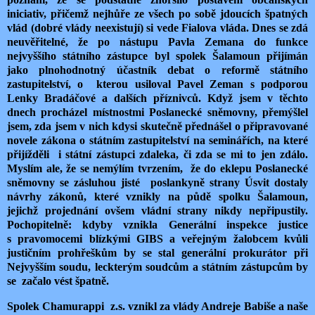
iniciativ, přičemž nejhůře ze všech po sobě jdoucích špatných
vlád (dobré vlády neexistují) si vede Fialova vláda. Dnes se zdá
neuvěřitelné, že po nástupu Pavla Zemana do funkce
nejvyššího státního zástupce byl spolek Šalamoun přijímán
jako plnohodnotný účastník debat o reformě státního
zastupitelství, o kterou usiloval Pavel Zeman s podporou
Lenky Bradáčové a dalších příznivců. Když jsem
v těchto
dnech procházel místnostmi Poslanecké sněmovny, přemýšlel
jsem, zda jsem v nich kdysi skutečně přednášel o připravované
novele zákona o státním zastupitelství na seminářích, na které
přijížděli i státní zástupci zdaleka, či zda se mi to jen zdálo.
Myslím ale, že se nemýlím tvrzením, že do eklepu Poslanecké
sněmovny se zásluhou jisté poslankyně strany Úsvit dostaly
návrhy zákonů, které vznikly na půdě spolku Šalamoun,
jejichž projednání ovšem vládní strany nikdy nepřipustily.
Pochopitelně: kdyby vznikla Generální inspekce justice
s pravomocemi blízkými GIBS a veřejným žalobcem kvůli
justičním prohřeškům by se stal generální prokurátor při
Nejvyšším soudu, leckterým soudcům a státním zástupcům by
se začalo vést špatně.
Spolek Chamurappi
z.s. vznikl za vlády Andreje Babiše a naše