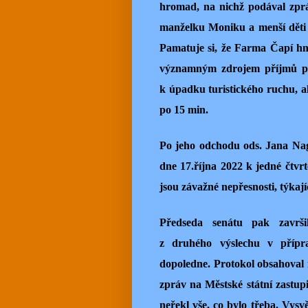
hromad, na nichž podával zpráv
manželku Moniku a menší děti a
Pamatuje si, že Farma Čapí hn
významným zdrojem příjmů pro
k úpadku turistického ruchu, al
po 15 min.
Po jeho odchodu ods. Jana Nag
dne 17.října 2022 k jedné čtvrt
jsou závažné nepřesnosti, týkajíc
Předseda senátu pak završi
z druhého výslechu v přípr
dopoledne. Protokol obsahoval 
zpráv na Městské státní zastupi
neřekl vše, co bylo třeba. Vysvě