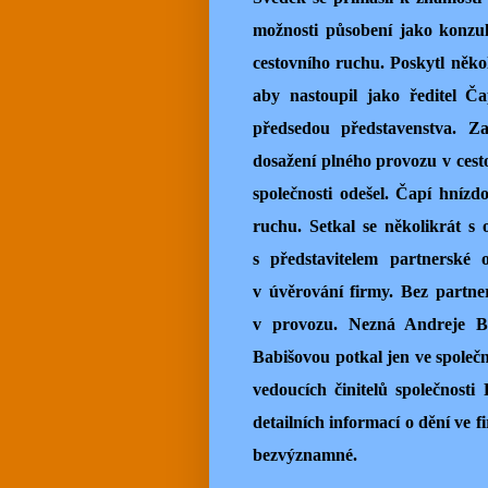
možnosti působení jako konzu
cestovního ruchu. Poskytl něko
aby nastoupil jako ředitel Ča
předsedou představenstva. Z
dosažení plného provozu v ces
společnosti odešel. Čapí hnízd
ruchu. Setkal se několikrát s
s představitelem partnerské o
v úvěrování firmy. Bez partne
v provozu. Nezná Andreje B
Babišovou potkal jen ve společno
vedoucích činitelů společnost
detailních informací o dění ve 
bezvýznamné.