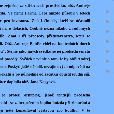
né zejména ze sdělovacích prostředků, obž. Andreje
►
zda. Ve firmě Farma Čapí hnízdo působil v letech
►
 pro investora. Zná i činitele, kteří se účastnili
ví nic o dotacích. Osobně nezná nikoho z rodinných
►
še. Znal i tři předsedy představenstva, kteří se
►
ali. Obž. Andreje Babiše viděl na kontrolních dnech
►
ou“. Stejně jako jiných svědků se jej předseda senátu
jmě posedlý. Svědek neví nic o tom, že by obž. Andrej
►
jem. Poskytl ještě několik nezajímavých odpovědí na
►
okátů a po půlhodině od začátku opustil soudní síň.
átce doplnila obž. Jana Nagyová.
 je profesí ornitolog, jehož tehdejší předseda
omohl se zabezpečením čapího hnízda při zbourání a
ji ještě konzultoval výstavbu zoo koutku. V té