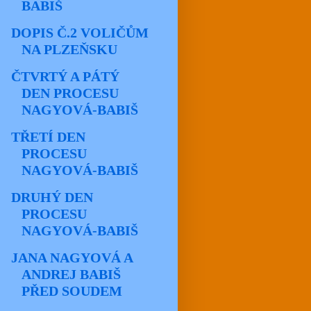
BABIŠ
DOPIS Č.2 VOLIČŮM
NA PLZEŇSKU
ČTVRTÝ A PÁTÝ
DEN PROCESU
NAGYOVÁ-BABIŠ
TŘETÍ DEN
PROCESU
NAGYOVÁ-BABIŠ
DRUHÝ DEN
PROCESU
NAGYOVÁ-BABIŠ
JANA NAGYOVÁ A
ANDREJ BABIŠ
PŘED SOUDEM