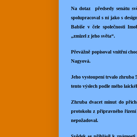
Na dotaz předsedy senátu svě
spolupracoval s ní jako s desig
Babiše v čele společnosti Im
„zmizel z jeho světa“.
Převážně popisoval vnitřní ch
Nagyová.
Jeho vystoupení trvalo zhruba 
tento výslech podle mého laické
Zhruba dvacet minut do přícho
protokolu z přípravného řízení
nepožadoval.
Svědek se přihlásil k známosti