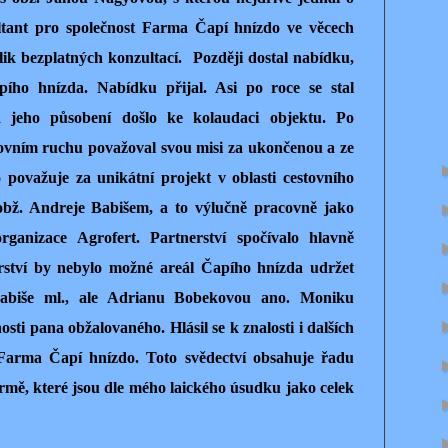
ltant pro společnost Farma Čapí hnízdo ve věcech
lik bezplatných konzultací. Později dostal nabídku,
pího hnízda. Nabídku přijal. Asi po roce se stal
a jeho působení došlo ke kolaudaci objektu. Po
tovním ruchu považoval svou misi za ukončenou a ze
o považuje za unikátní projekt v oblasti cestovního
 obž. Andreje Babišem, a to výlučně pracovně jako
rganizace Agrofert. Partnerství spočívalo hlavně
rství by nebylo možné areál Čapího hnízda udržet
abiše ml., ale Adrianu Bobekovou ano. Moniku
sti pana obžalovaného. Hlásil se k znalosti i dalších
i Farma Čapí hnízdo. Toto svědectví obsahuje řadu
firmě, které jsou dle mého laického úsudku jako celek