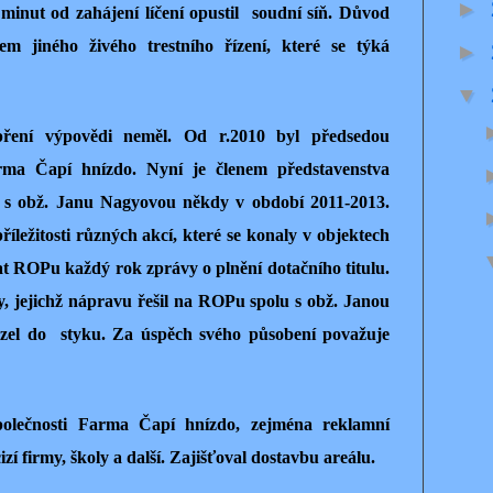
►
 minut od zahájení líčení opustil soudní síň. Důvod
em jiného živého trestního řízení, které se týká
►
▼
ení výpovědi neměl. Od r.2010 byl předsedou
arma Čapí hnízdo. Nyní je členem představenstva
e s obž. Janu Nagyovou někdy v období 2011-2013.
říležitosti různých akcí, které se konaly v objektech
t ROPu každý rok zprávy o plnění dotačního titulu.
y, jejichž nápravu řešil na ROPu spolu s obž. Janou
ázel do styku. Za úspěch svého působení považuje
polečnosti Farma Čapí hnízdo, zejména reklamní
izí firmy, školy a další. Zajišťoval dostavbu areálu.