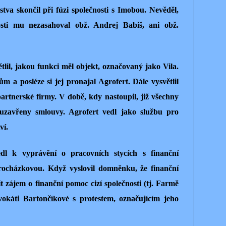
tva skončil při fúzi společnosti s Imobou. Nevěděl,
sti mu nezasahoval obž. Andrej Babiš, ani obž.
lil, jakou funkci měl objekt, označovaný jako Vila.
 a posléze si jej pronajal Agrofert. Dále vysvětlil
artnerské firmy. V době, kdy nastoupil, již všechny
 uzavřeny smlouvy. Agrofert vedl jako službu pro
ví.
dl k vyprávění o pracovních stycích s finanční
rocházkovou. Když vyslovil domněnku, že finanční
 zájem o finanční pomoc cizí společnosti (tj. Farmě
vokáti Bartončíkové s protestem, označujícím jeho