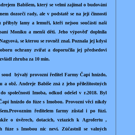
Andrejem Babišem, který se velmi zajímal o budování
enem dozorčí rady, ale v podstatě se na její činnosti
 přibyly lamy a lemuři, kteří nejsou součástí naší
i paní Moniku a menší děti. Jeho výpověď doplnila
gyová, se kterou se rovněž znal. Poznala jej kdysi
v oboru ochrany zvířat a doporučila jej předsedovi
zvládl zhruba za 10 min.
d soud bývalý provozní ředitel Farmy Čapí hnízdo,
 a obž. Andreje Babiše zná z jeho příležitostných
l do společnosti Imoba, odkud odešel v r.2018. Byl
apí hnízdo do fúze s Imobou. Provozní věci nikdy
šem.Provozním ředitelem farmy zůstal i po fúzi.
kže o úvěrech, dotacích, vztazích k Agrofertu ,
h fúze s Imobou nic neví. Zúčastnil se valných