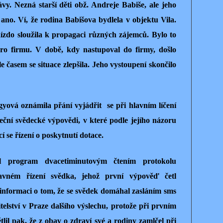
y. Nezná starší děti obž. Andreje Babiše, ale jeho
no. Ví, že rodina Babišova bydlela v objektu Vila.
ízdo sloužila k propagaci různých zájemců. Bylo to
 firmu. V době, kdy nastupoval do firmy, došlo
e časem se situace zlepšila. Jeho vystoupení skončilo
yová oznámila přání vyjádřit se při hlavním líčení
eční svědecké výpovědi, v které podle jejího názoru
í se řízení o poskytnutí dotace.
l program dvacetiminutovým čtením protokolu
avném řízení svědka, jehož první výpověď četl
informaci o tom, že se svědek domáhal zasláním sms
telství v Praze dalšího výslechu, protože při prvním
tlil pak, že z obav o zdraví své a rodiny zamlčel při