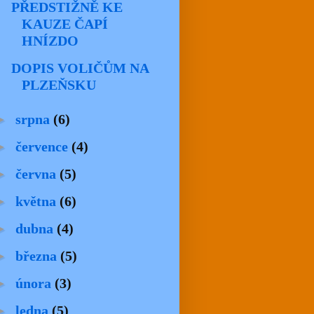
PŘEDSTIŽNĚ KE
KAUZE ČAPÍ
HNÍZDO
DOPIS VOLIČŮM NA
PLZEŇSKU
►
srpna
(6)
►
července
(4)
►
června
(5)
►
května
(6)
►
dubna
(4)
►
března
(5)
►
února
(3)
►
ledna
(5)