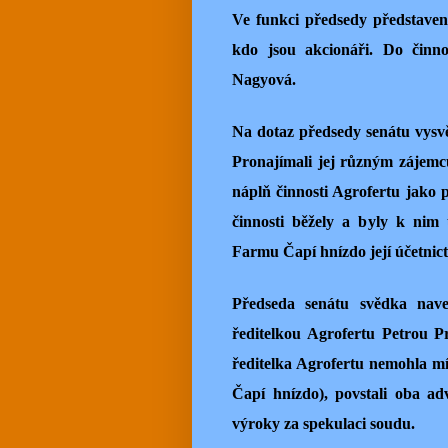
Ve funkci předsedy představens
kdo jsou akcionáři. Do činno
Nagyová.
Na dotaz předsedy senátu vysvět
Pronajímali jej různým zájemcům
náplň činnosti Agrofertu jako p
činnosti běžely a byly k nim
Farmu Čapí hnízdo její účetnict
Předseda senátu svědka nave
ředitelkou Agrofertu Petrou P
ředitelka Agrofertu nemohla mít
Čapí hnízdo), povstali oba ad
výroky za spekulaci soudu.