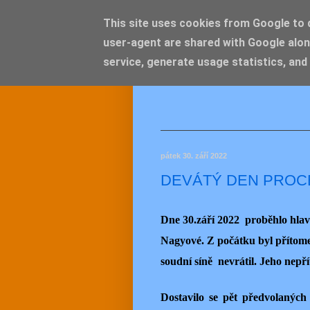
This site uses cookies from Google to de
user-agent are shared with Google alon
JEMEL
service, generate usage statistics, and
pátek 30. září 2022
DEVÁTÝ DEN PROC
Dne 30.září 2022 proběhlo hlavn
Nagyové. Z počátku byl přítomen
soudní síně nevrátil. Jeho nepř
Dostavilo se pět předvolaných