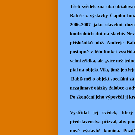
Třetí svědek zná oba obžalova
Babiše z výstavby Čapího hní
2006-2007 jako stavební dozor
kontrolních dní na stavbě. Ne
příslušníků obž. Andreje Babi
postupně v této funkci vystříd
velmi zřídka, ale „více než jedn
ptal na objekt Vila, jímž je zře
Babiš měl o objekt speciální zá
nezajímavé otázky žalobce a adv
Po skončení jeho výpovědi ji kr
Vystřídal jej svědek, který
představenstva přizval, aby p
nové výstavbě komína. Pozdě