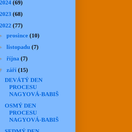
2024
(69)
2023
(68)
2022
(77)
►
prosince
(10)
►
listopadu
(7)
►
října
(7)
▼
září
(15)
DEVÁTÝ DEN
PROCESU
NAGYOVÁ-BABIŠ
OSMÝ DEN
PROCESU
NAGYOVÁ-BABIŠ
SEDMÝ DEN