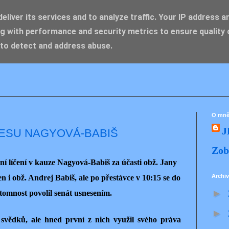
liver its services and to analyze traffic. Your IP address a
g with performance and security metrics to ensure quality 
IK ZDENĚK
 to detect and address abuse.
O mn
J
ESU NAGYOVÁ-BABIŠ
Zob
í líčení v kauze Nagyová-Babiš za účasti obž. Jany
Archiv
 i obž. Andrej Babiš, ale po přestávce v 10:15 se do
►
ítomnost povolil senát usnesením.
►
 svědků, ale hned první z nich využil svého práva