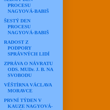
PROCESU
NAGYOVÁ-BABIŠ
ŠESTÝ DEN
PROCESU
NAGYOVÁ-BABIŠ
RADOST Z
PODPORY
SPRÁVNÝCH LIDÍ
ZPRÁVA O NÁVRATU
ODS. MUDr. J. B. NA
SVOBODU
VĚŠTÍRNA VÁCLAVA
MORAVCE
PRVNÍ TÝDEN V
KAUZE NAGYOVÁ-