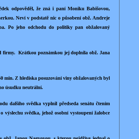
dek odpověděl, že zná i paní Moniku Babišovou,
nerkou. Neví v podstatě nic o působení obž. Andreje
oba. Po jeho odchodu do politiky pan obžalovaný
od firmy. Krátkou poznámkou jej doplnila obž. Jana
50 min. Z hlediska posuzování viny obžalovaných byl
ho úsudku neutrální.
du dalšího svědka vyplnil předseda senátu čtením
 o výslechu svědka, jehož osobní vystoupení žalobce
 s obž. Janou Nagyovou, s kterou nejdříve jednal o