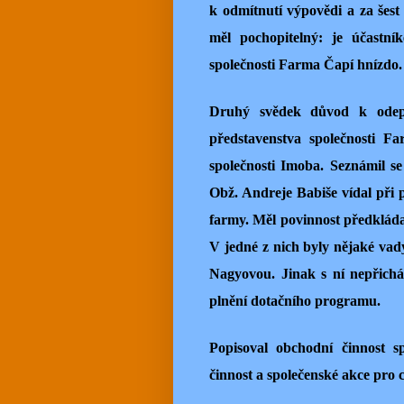
k odmítnutí výpovědi a za šest
měl pochopitelný: je účastník
společnosti Farma Čapí hnízdo.
Druhý svědek důvod k odepř
představenstva společnosti F
společnosti Imoba. Seznámil s
Obž. Andreje Babiše vídal při p
farmy. Měl povinnost předkláda
V jedné z nich byly nějaké vad
Nagyovou. Jinak s ní nepřich
plnění dotačního programu.
Popisoval obchodní činnost s
činnost a společenské akce pro c