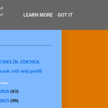
nd
LEARN MORE
GOT IT
of
ě
EMELÍK ZDENEK
razit celý můj profil
 blogu
2026
(63)
2025
(99)