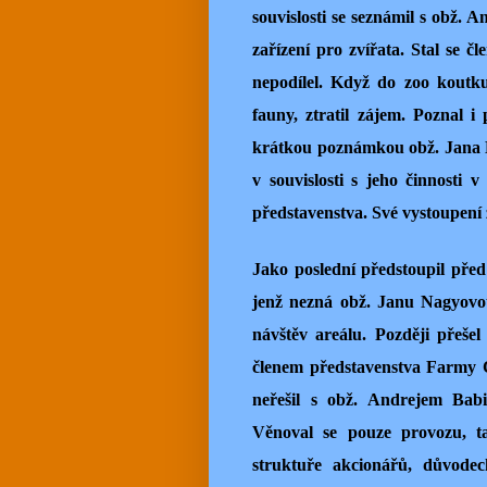
souvislosti se seznámil s obž. 
zařízení pro zvířata. Stal se čl
nepodílel. Když do zoo koutku
fauny, ztratil zájem. Poznal 
krátkou poznámkou obž. Jana Na
v souvislosti s jeho činnosti 
představenstva. Své vystoupení 
Jako poslední předstoupil pře
jenž nezná obž. Janu Nagyovou
návštěv areálu. Později přeše
členem představenstva Farmy Č
neřešil s obž. Andrejem Babi
Věnoval se pouze provozu, ta
struktuře akcionářů, důvodec