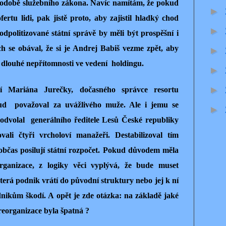
odobě služebního zákona. Navíc namítám, že pokud
►
ertu lidi, pak jistě proto, aby zajistil hladký chod
►
odpolitizované státní správě by měli být prospěšní i
ch se obával, že si je Andrej Babiš vezme zpět, aby
►
 dlouhé nepřítomnosti ve vedení
holdingu.
►
►
í Mariána Jurečky, dočasného správce resortu
sud
považoval za uvážlivého muže. Ale i jemu se
►
 odvolal
generálního ředitele Lesů České republiky
vali čtyři vrcholoví manažeři. Destabilizoval tím
občas posilují státní rozpočet. Pokud důvodem měla
ganizace, z logiky věci vyplývá, že bude muset
která podnik vrátí do původní struktury nebo jej k ní
dnikům škodí. A opět je zde otázka: na základě jaké
 reorganizace byla špatná ?