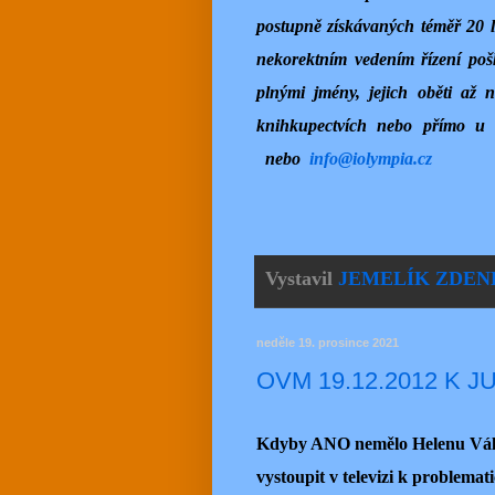
postupně získávaných téměř 20 le
nekorektním vedením řízení poš
plnými jmény, jejich oběti až 
knihkupectvích nebo přímo 
nebo
info@iolympia.cz
Vystavil
JEMELÍK ZDEN
neděle 19. prosince 2021
OVM 19.12.2012 K J
Kdyby ANO nemělo Helenu Válkov
vystoupit v televizi k problemat