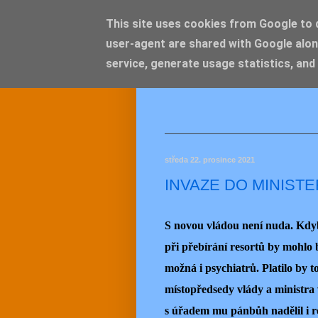
This site uses cookies from Google to de
user-agent are shared with Google alon
JEMEL
service, generate usage statistics, and
středa 22. prosince 2021
INVAZE DO MINIST
S novou vládou není nuda. Kdyb
při přebírání resortů by mohlo
možná i psychiatrů. Platilo by 
místopředsedy vlády a ministra 
s úřadem mu pánbůh nadělil i roz