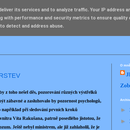
liver its services and to analyze traffic. Your IP address a
g with performance and security metrics to ensure quality 
IK ZDENĚK
 to detect and address abuse.
O mn
J
ERSTEV
Zob
y z toho nešel děs, pozorování různých výstřelků
Archiv
 být zábavné a zasluhovalo by pozornost psychologů,
►
to například při sledování prvních kroků
vnitra Víta Rakušana, patrně posedlého jistotou, že
►
um. Ještě nebyl ministrem, ale již zahlaholil, že je