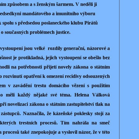
ním způsobem a s ženským šarmem. V neděli ji
ředsedkyni mandátového a imunitního výboru
 spolu s předsedou poslaneckého klubu Pirátů
 současných problémech justice.
vystoupení jsou velké rozdíly generační, názorové a
lušnost je protikladná, jejich vystoupení se obešlo bez
odli na potřebnosti přijetí novely zákona o státním
ího rozvinutí opatření k omezení recidivy odsouzených
m v zavádění trestu domácího vězení s použitím
ho měli každý nějaké své téma. Helena Válková
ři novelizaci zákona o státním zastupitelství tlak na
zástupců. Naznačila, že kázeňské poklesky stojí za
terých trestních procesů. Tím nahrála na smeč
procesů také znepokojuje a vyslovil názor, že v této