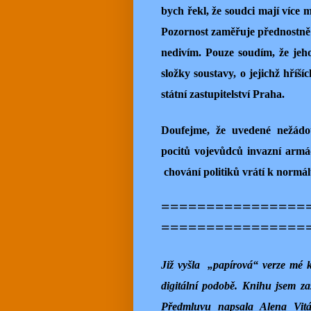
bych řekl, že soudci mají více m
Pozornost zaměřuje přednostně n
nedivím. Pouze soudím, že jeho
složky soustavy, o jejichž hříš
státní zastupitelství Praha.
Doufejme, že uvedené nežádo
pocitů vojevůdců invazní armá
chování politiků vrátí k normál
================
================
Již vyšla
„papírová“ verze mé
digitální podobě. Knihu jsem z
Předmluvu napsala Alena Vitás