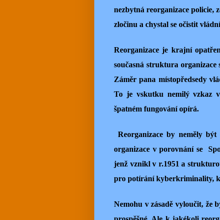
nezbytná reorganizace policie,
zločinu a chystal se očistit vlád
Reorganizace je krajní opatře
současná struktura organizace s
Záměr pana místopředsedy vlád
To je vskutku nemilý vzkaz v
špatném fungování opírá.
Reorganizace by neměly být 
organizace v porovnání se Sp
jenž vznikl v r.1951 a struktu
pro potírání kyberkriminality, 
Nemohu v zásadě vyloučit, že b
prospěšné. Ale k jakékoli reorg