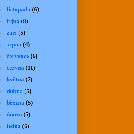
►
listopadu
(6)
►
října
(8)
►
září
(5)
►
srpna
(4)
►
července
(6)
►
června
(11)
►
května
(7)
►
dubna
(5)
►
března
(5)
►
února
(5)
►
ledna
(6)