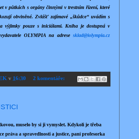
t v půtkách s orgány činnými v trestním řízení, které
kozují obviněné. Zvlášť zajímavé „škůdce“ uvádím s
na výjimky pouze s iniciálami. Kniha je dostupná v
u vydavatele OLYMPIA na adrese
sklad@iolympia.cz
EK
v
16:30
2 komentáře:
USTICI
ou, muselo by si ji vymyslet. Kdykoli je třeba
ice práva a spravedlnosti a justice, paní profesorka