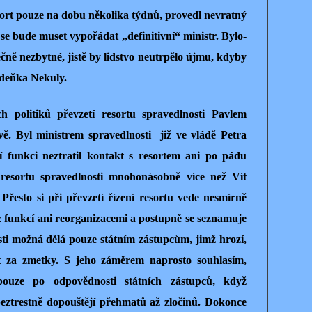
resort pouze na dobu několika týdnů, provedl nevratný
 se bude muset vypořádat „definitivní“ ministr. Bylo-
ečně nezbytné, jistě by lidstvo neutrpělo újmu, kdyby
Zdeňka Nekuly.
h politiků převzetí resortu spravedlnosti Pavlem
ě. Byl ministrem spravedlnosti
již ve vládě Petra
 funkci neztratil kontakt s resortem ani po pádu
resortu spravedlnosti mnohonásobně více než Vít
Přesto si při převzetí řízení resortu vede nesmírně
 funkcí ani reorganizacemi a postupně se seznamuje
sti možná dělá pouze státním zástupcům, jimž hrozí,
 za zmetky. S jeho záměrem naprosto souhlasím,
ouze po odpovědnosti státních zástupců, když
eztrestně dopouštějí přehmatů až zločinů. Dokonce