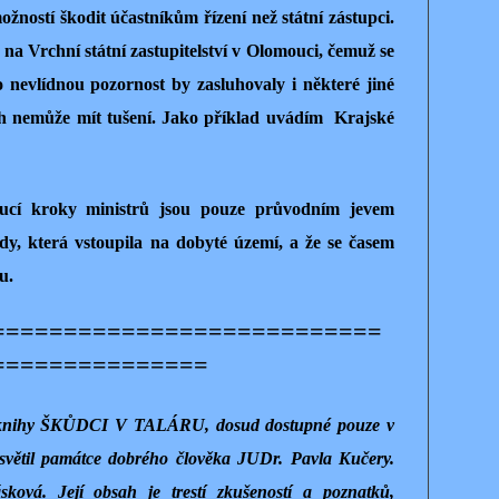
ožností škodit účastníkům řízení než státní zástupci.
a Vrchní státní zastupitelství v Olomouci, čemuž se
 nevlídnou pozornost by zasluhovaly i některé jiné
ích nemůže mít tušení. Jako příklad uvádím
Krajské
ucí kroky ministrů jsou pouze průvodním jevem
dy, která vstoupila na dobyté území, a že se časem
u.
===========================
===============
 knihy ŠKŮDCI V TALÁRU, dosud dostupné pouze v
asvětil památce dobrého člověka JUDr. Pavla Kučery.
ková. Její obsah je trestí zkušeností a poznatků,