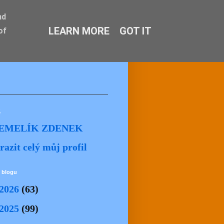
nd
LEARN MORE
GOT IT
of
ě
EMELÍK ZDENEK
razit celý můj profil
 blogu
2026
(63)
2025
(99)