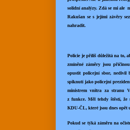
solidní analýzy. Zdá se mi ale
m
Rakušan se s jejími závěry se
nahradit.
Policie je příliš důležitá na to,
zmíněné záměry jsou příčinou
opustit policejní sbor, nedivi
spiknutí jako policejní prezide
ministrem vnitra za stranu V
z funkce. Měl tehdy štěstí, ž
KDU-ČL, které jsou dnes opět 
Pokud se týká záměru na očist