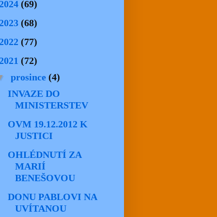
2024
(69)
2023
(68)
2022
(77)
2021
(72)
▼
prosince
(4)
INVAZE DO
MINISTERSTEV
OVM 19.12.2012 K
JUSTICI
OHLÉDNUTÍ ZA
MARIÍ
BENEŠOVOU
DONU PABLOVI NA
UVÍTANOU