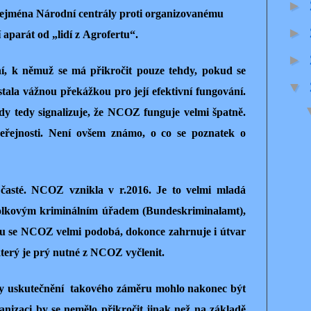
►
 zejména Národní centrály proti organizovanému
►
ní aparát od „lidí z Agrofertu“.
►
ní, k němuž se má přikročit pouze tehdy, pokud se
▼
tala vážnou překážkou pro její efektivní fungování.
y tedy signalizuje, že NCOZ funguje velmi špatně.
eřejnosti. Není ovšem známo, o co se poznatek o
časté. NCOZ vznikla v r.2016. Je to velmi mladá
olkovým kriminálním úřadem (Bundeskriminalamt),
rou se NCOZ velmi podobá, dokonce zahrnuje i útvar
který je prý nutné z NCOZ vyčlenit.
y uskutečnění
takového záměru mohlo nakonec být
anizaci by se nemělo přikročit jinak než na základě