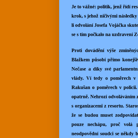
Je to vážné: politik, jenž řídí 
krok, s jehož ničivými následky
li odvolání Josefa Vojáčka skut
se s tím počkalo na uzdravení 
Proti dovádění výše zmíněnýc
Blažkem působí přímo konejšiv
Nečase a díky své parlamentní
vlády. Ví tedy o poměrech v 
Rakušan o poměrech v policii. 
opatrně. Nehrozí odvoláváním z
s organizacemi z resortu. Staro
že se budou muset zodpovídat
pouze nechápu, proč volá p
neodpovědní soudci se někdy b