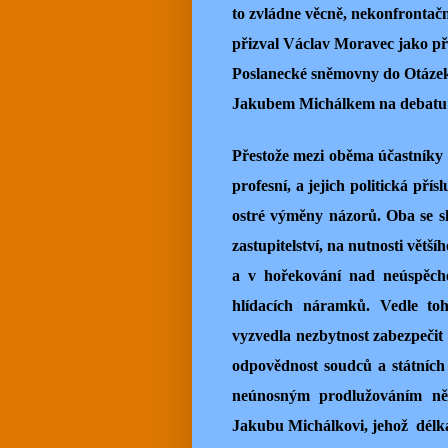
to zvládne věcně, nekonfrontač
přizval Václav Moravec jako p
Poslanecké sněmovny do Otázek
Jakubem Michálkem na debatu o
Přestože mezi oběma účastníky 
profesní, a jejich politická přís
ostré výměny názorů. Oba se sh
zastupitelství, na nutnosti větš
a v hořekování nad neúspěche
hlídacích náramků. Vedle to
vyzvedla nezbytnost zabezpečit p
odpovědnost soudců a státních 
neúnosným prodlužováním něk
Jakubu Michálkovi, jehož délka 