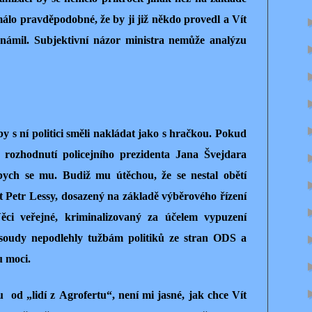
álo pravděpodobné, že by ji již někdo provedl a Vít
známil. Subjektivní názor ministra nemůže analýzu
 aby s ní politici směli nakládat jako s hračkou. Pokud
 rozhodnutí policejního prezidenta Jana Švejdara
l bych se mu. Budiž mu útěchou, že se nestal obětí
nt Petr Lessy, dosazený na základě výběrového řízení
ěci veřejné, kriminalizovaný za účelem vypuzení
e soudy nepodlehly tužbám politiků ze stran ODS a
u moci.
u
od „lidí z Agrofertu“, není mi jasné, jak chce Vít