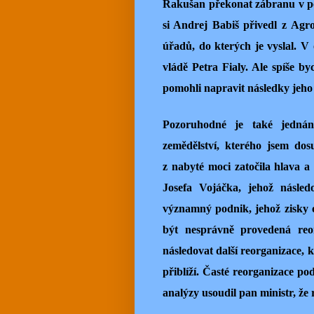
Rakušan překonat zábranu v p
si Andrej Babiš přivedl z Agrof
úřadů, do kterých je vyslal. V 
vládě Petra Fialy. Ale spíše by
pomohli napravit následky jeho
Pozoruhodné je také jednán
zemědělství, kterého jsem do
z nabyté moci zatočila hlava a
Josefa Vojáčka, jehož následo
významný podnik, jehož zisky 
být nesprávně provedená reor
následovat další reorganizace, 
přiblíží. Časté reorganizace po
analýzy usoudil pan ministr, že