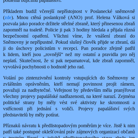
podlehla bujícímu papalášství.
Příkladem budiž včerejší nepřístojnost v Poslanecké sněmovně
(
zde
). Mnou ctěná poslankyně (ANO) prof. Helena Válková si
pozvala jako poradce držitele střelné zbraně, který přinesenou zbraň
zapomněl na toaletě. Policie ji pak 3 hodiny hledala a přijala různá
bezpečnostní opatření. Všichni víme, že vnášení zbraní do
Sněmovny je nepřípustné. Pokud slušný člověk přijde se zbraní, dá
ji do úschovy policistům v recepci. Pan poradce zřejmě patřil
k lidem, kteří jsou „rovnější“ než my ostatní a pravidla pro něj
neplatí. Skutečnost, že si pak nepamatoval, kde zbraň zapomněl,
vyvolává pochybnosti o hodnotě jeho rad.
Volání po zintenzivnění kontroly vstupujících do Sněmovny se
zvláštním oprávněním, kteří nemají povinnost projít rámem,
považuji za nadbytečné. Veřejnost by především měla pranýřovat
všechny projevy papalášské nadřazenosti, na které narazí. Zejména
politické strany by měly vést své aktivisty ke skromnosti a
vstřícnosti při jednání s voliči. Projevy papalášství svých
představitelů by měly potírat.
Příznaků návratu k předlistopadovým poměrům je více. Jistě k nim
patří také postupné oklešťování práv zájmových organizací občanů
v trestním řízení, z jejichž předlistopadového stavu zbyly jen