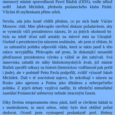
staronový ministr spravedlnosti Pavel Blažek (ODS), vedle něhož
seděl Jakub Michálek, předseda poslaneckého klubu Pirátů.
Všichni tři myšlenkami přímo sršeli.
Nevím, zda jeho hosté věděli předem, co po nich bude Václav
Moravec chtít. Mne překvapilo otevření diskuse požadavkem, aby
se vymezili vůči prezidentovu názoru, že za jistých okolností by
byla na místě účast naší armády na mírové misi na Ukrajině.
Osobně s prezidentovým názorem souhlasím, ale jsem si vědom, že
za zahraniční politiku odpovídá vláda, která se takto jasně k této
otázce nevyjádřila. Překvapilo mě proto, že diskutující nenamítli
předčasnost prezidentova výroku a vážně se jím zabývali. Svá
stanoviska zabalili do mlhy hlubokomyslných úvah, jež ministr
Blažek zpestřil odkazy na historii (historickou vzdělaností pak perlil
i jinde), ale v podstatě Petra Pavla podpořili, zvlášť výrazně Jakub
Michálek. Dali v té souvislosti najevo, že nekolísají v názoru na
Rusko jako agresora a Putina jako diktátora a nebezpečného
politika. Z jejich debaty vyplývá naděje, že středeční mimořádné
zasedání Poslanecké sněmovny nebude ztraceným časem.
Díky živému temperamentu obou pánů, kteří se chvílemi hádali tu
s moderátorem, tu mezi sebou, místy bylo dost obtížné pořad
sledovat. Ocenil jsem vystoupení poslankyně prof. Heleny