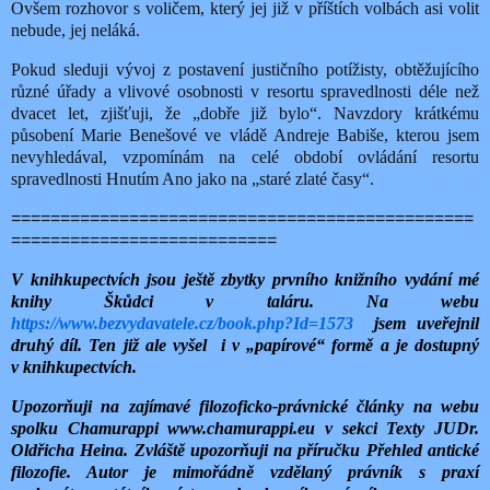
Ovšem rozhovor s voličem, který jej již v příštích volbách asi volit
nebude, jej neláká.
Pokud sleduji vývoj z postavení justičního potížisty, obtěžujícího
různé úřady a vlivové osobnosti v resortu spravedlnosti déle než
dvacet let, zjišťuji, že „dobře již bylo“. Navzdory krátkému
působení Marie Benešové ve vládě Andreje Babiše, kterou jsem
nevyhledával, vzpomínám na celé období ovládání resortu
spravedlnosti Hnutím Ano jako na „staré zlaté časy“.
===============================================
===========================
V knihkupectvích jsou ještě zbytky prvního knižního vydání mé
knihy Škůdci v taláru. Na webu
https://www.bezvydavatele.cz/book.php?Id=1573
jsem uveřejnil
druhý díl. Ten již ale vyšel
i v „papírové“ formě a je dostupný
v knihkupectvích.
Upozorňuji na zajímavé filozoficko-právnické články na webu
spolku Chamurappi www.chamurappi.eu v sekci Texty JUDr.
Oldřicha Heina. Zvláště upozorňuji na příručku Přehled antické
filozofie. Autor je mimořádně vzdělaný právník s praxí