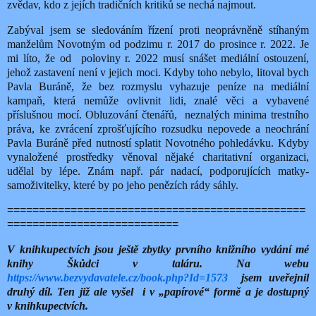
zvědav, kdo z jejích tradičních kritiků se nechá najmout.
Zabýval jsem se sledováním řízení proti neoprávněně stíhaným
manželům Novotným od podzimu r. 2017 do prosince r. 2022. Je
mi líto, že od poloviny r. 2022 musí snášet mediální ostouzení,
jehož zastavení není v jejich moci. Kdyby toho nebylo, litoval bych
Pavla Buráně, že bez rozmyslu vyhazuje peníze na mediální
kampaň, která nemůže ovlivnit lidi, znalé věci a vybavené
příslušnou mocí. Obluzování čtenářů, neznalých minima trestního
práva, ke zvrácení zprošťujícího rozsudku nepovede a neochrání
Pavla Buráně před nutností splatit Novotného pohledávku. Kdyby
vynaložené prostředky věnoval nějaké charitativní organizaci,
udělal by lépe. Znám např. pár nadací, podporujících matky-
samoživitelky, které by po jeho penězích rády sáhly.
===============================================
===========================
V knihkupectvích jsou ještě zbytky prvního knižního vydání mé
knihy Škůdci v taláru. Na webu
https://www.bezvydavatele.cz/book.php?Id=1573
jsem uveřejnil
druhý díl. Ten již ale vyšel i v „papírové“ formě a je dostupný
v knihkupectvích.