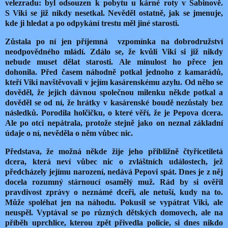
velezradu: byl odsouzen k pobytu u kárné roty v Sabinově.
S Viki se již nikdy nesetkal. Nevěděl ostatně, jak se jmenuje,
kde ji hledat a po odpykání trestu měl jiné starosti.
Zůstala po ní jen příjemná vzpomínka na dobrodružství
neodpovědného mládí. Zdálo se, že kvůli Viki si již nikdy
nebude muset dělat starosti. Ale minulost ho přece jen
dohonila. Před časem náhodně potkal jednoho z kamarádů,
kteří Viki navštěvovali v jejím kasárenskému azylu. Od něho se
dověděl, že jejich dávnou společnou milenku někde potkal a
dověděl se od ní, že hrátky v kasárenské boudě nezůstaly bez
následků. Porodila holčičku, o které věří, že je Pepova dcera.
Ale po otci nepátrala, protože stejně
jako on neznal základní
údaje o ní, nevěděla o něm vůbec nic.
Představa, že možná někde žije jeho přibližně čtyřicetiletá
dcera, která neví vůbec nic o zvláštních událostech, jež
předcházely jejímu narození, nedává Pepovi spát. Dnes je z něj
docela rozumný stárnoucí osamělý muž. Rád by si ověřil
pravdivost zprávy o neznámé dceři, ale netuší, kudy na to.
Může spoléhat jen na náhodu. Pokusil se vypátrat Viki, ale
neuspěl. Vyptával se po různých dětských domovech, ale na
příběh uprchlice, kterou zpět přivedla policie, si dnes nikdo