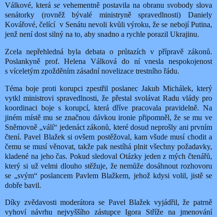
Válkové, která
se
vehementně postavila na obranu svobody slova
senátorky (rovněž bývalé ministryně spravedlnosti) Daniely
Kovářové, čelící v Senátu nevoli kvůli výroku, že se nebojí Putina,
jenž není dost silný na to, aby snadno a rychle porazil Ukrajinu.
Zcela nepřehledná byla debata o průtazích v přípravě zákonů.
Poslankyně prof. Helena Válková do ní vnesla nespokojenost
s víceletým zpožděním zásadní novelizace trestního řádu.
Téma boje proti korupci zpestřil poslanec Jakub Michálek, který
vytkl ministrovi spravedlnosti, že přestal svolávat Radu vlády pro
koordinaci boje s korupcí, která dříve pracovala pravidelně. Na
jiném místě mu se značnou dávkou ironie připomněl, že se mu ve
Sněmovně „válí“ jedenáct zákonů, které dosud neprošly ani prvním
čtení. Pavel Blažek si ovšem postěžoval, kam všude musí chodit a
čemu se musí věnovat, takže pak nestíhá plnit všechny požadavky,
kladené na jeho čas. Pokud sledoval Otázky jeden z mých čtenářů,
který si už velmi dlouho stěžuje,
že nemůže dosáhnout rozhovoru
se „svým“ poslancem Pavlem Blažkem, jehož kdysi volil, jistě se
dobře bavil.
Díky zvědavosti moderátora se Pavel Blažek vyjádřil, že patrně
vyhoví návrhu nejvyššího zástupce Igora Stříže na jmenování