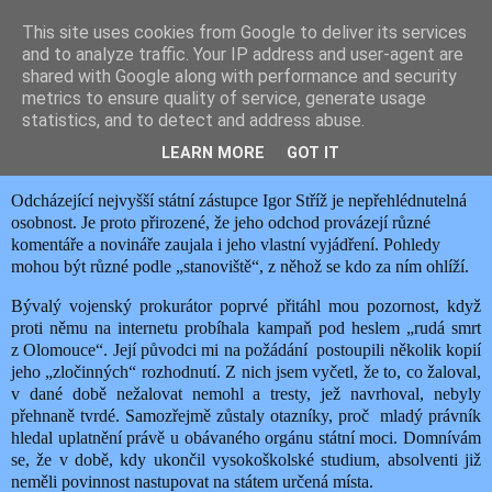
This site uses cookies from Google to deliver its services
JEMELIK ZDENĚK
and to analyze traffic. Your IP address and user-agent are
shared with Google along with performance and security
metrics to ensure quality of service, generate usage
statistics, and to detect and address abuse.
neděle 30. března 2025
OHLÉDNUTÍ ZA IGOREM STŘÍŽEM
LEARN MORE
GOT IT
Odcházející nejvyšší státní zástupce Igor Stříž je nepřehlédnutelná
osobnost. Je proto přirozené, že jeho odchod provázejí různé
komentáře a novináře zaujala i jeho vlastní vyjádření. Pohledy
mohou být různé podle „stanoviště“, z něhož se kdo za ním ohlíží.
Bývalý vojenský prokurátor poprvé přitáhl mou pozornost,
když
proti němu na internetu probíhala kampaň pod heslem „rudá smrt
z Olomouce“. Její původci mi na požádání postoupili několik kopií
jeho „zločinných“ rozhodnutí. Z nich jsem vyčetl, že to, co žaloval,
v dané době nežalovat nemohl a tresty, jež navrhoval, nebyly
přehnaně tvrdé. Samozřejmě zůstaly otazníky, proč mladý právník
hledal uplatnění právě u obávaného orgánu státní moci. Domnívám
se, že v době, kdy ukončil vysokoškolské studium, absolventi již
neměli povinnost nastupovat na státem určená místa.