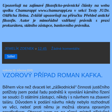
Upozorňuji na zajímavé filozoficko-právnické články na webu
spolku Chamurappi www.chamurappi.eu v sekci Texty JUDr.
Oldřicha Heina. Zvláště upozorňuji na příručku Přehled antické
filozofie. Autor je mimořádně vzdělaný právník s praxí
prokurátora, státního zástupce, bankovního právníka.
JEMELÍK ZDENEK
v
12:45
Žádné komentáře:
Sdílet
sobota 15. března 2025
VZOROVÝ PŘÍPAD ROMAN KAFKA.
Během více než dvaceti let „záškodnické“ činnosti justičního
potížisty jsem podal řadu podnětů k vyvolání kárného řízení
se soudci či státními zástupci, někdy i s návrhem na zbavení
taláru. Důvodem k podání návrhu nikdy nebylo rozhodnutí
ve věci, neboť proti němu je možná obrana opravným