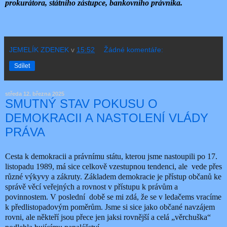
prokurátora, státního zástupce, bankovního právníka.
JEMELÍK ZDENEK
v
15:52
Žádné komentáře:
Sdílet
středa 12. března 2025
SMUTNÝ STAV POKUSU O
DEMOKRACII A NASTOLENÍ VLÁDY
PRÁVA
Cesta k demokracii a právnímu státu, kterou jsme nastoupili po 17.
listopadu 1989, má sice celkově vzestupnou tendenci, ale
vede přes
různé výkyvy a zákruty. Základem demokracie je přístup občanů ke
správě věcí veřejných a rovnost v přístupu k právům a
povinnostem. V poslední
době se mi zdá, že se v ledačems vracíme
k předlistopadovým poměrům. Jsme si sice jako občané navzájem
rovni, ale někteří jsou přece jen jaksi rovnější a celá „věrchuška“