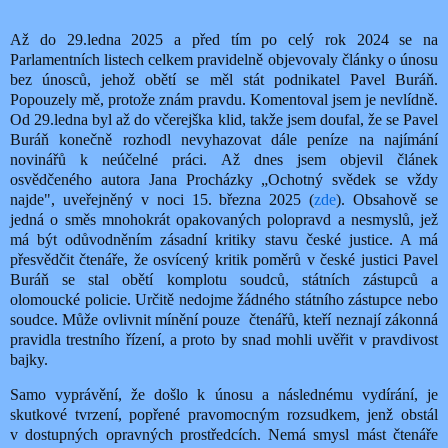
Až do 29.ledna 2025 a před tím po celý rok 2024 se na
Parlamentních listech celkem pravidelně objevovaly články o únosu
bez únosců, jehož obětí se měl stát podnikatel Pavel Buráň.
Popouzely mě, protože znám pravdu. Komentoval jsem je nevlídně.
Od 29.ledna byl až do včerejška klid, takže jsem doufal, že se Pavel
Buráň konečně rozhodl nevyhazovat dále peníze na najímání
novinářů k neúčelné práci. Až dnes jsem objevil článek
osvědčeného autora Jana Procházky „Ochotný svědek se vždy
najde", uveřejněný v noci 15. března 2025 (
zde
). Obsahově se
jedná o směs mnohokrát opakovaných polopravd a nesmyslů, jež
má být odůvodněním zásadní kritiky stavu české justice. A má
přesvědčit čtenáře, že osvícený kritik poměrů v české justici Pavel
Buráň se stal obětí komplotu soudců, státních zástupců a
olomoucké policie. Určitě nedojme žádného státního zástupce nebo
soudce. Může ovlivnit mínění pouze čtenářů, kteří neznají zákonná
pravidla trestního řízení, a proto by snad mohli uvěřit v pravdivost
bajky.
Samo vyprávění, že došlo k únosu a následnému vydírání, je
skutkové tvrzení, popřené pravomocným rozsudkem, jenž obstál
v dostupných opravných prostředcích. Nemá smysl mást čtenáře