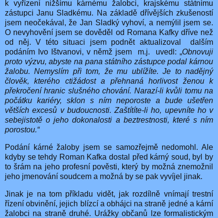
k vyřízení nižšímu kárnému žalobci, krajskému státnímu
zástupci Janu Sladkému. Na základě dřívějších zkušeností
jsem neočekával, že Jan Sladký vyhoví, a nemýlil jsem se.
O nevyhovění jsem se dověděl od Romana Kafky dříve než
od něj. V této situaci jsem podnět aktualizoval dalším
podáním Ivo Ištvanovi, v němž jsem m.j. uvedl: „
Obnovuji
proto výzvu, abyste na pana státního zástupce podal kárnou
žalobu. Nemyslím při tom, že mu ublížíte. Je to nadějný
člověk, kterého ctižádost a přehnaná horlivost ženou k
překročení hranic slušného chování. Narazí-li kvůli tomu na
počátku kariéry, sklon s ním neporoste a bude ušetřen
větších excesů v budoucnosti. Zaštítíte-li ho, upevníte ho v
sebejistotě o jeho dokonalosti a beztrestnosti, které s ním
porostou.“
Podání kárné žaloby jsem se samozřejmě nedomohl. Ale
kdyby se tehdy Roman Kafka dostal před kárný soud, byl by
to šrám na jeho profesní pověsti, který by možná znemožnil
jeho jmenování soudcem a možná by se pak vyvíjel jinak.
Jinak je na tom příkladu vidět, jak rozdílně vnímají trestní
řízení obvinění, jejich blízcí a obhájci na straně jedné a kární
žalobci na straně druhé. Urážky občanů lze formalistickým