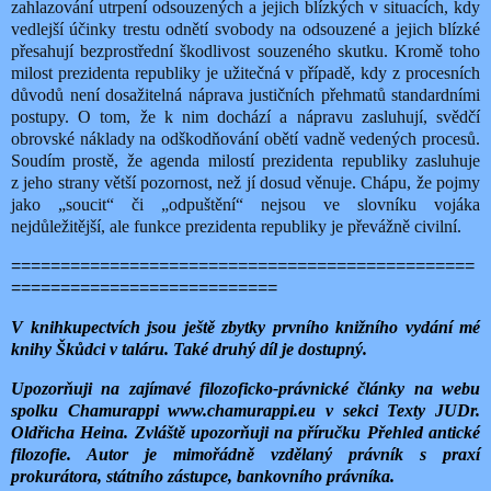
zahlazování utrpení odsouzených a jejich blízkých v situacích, kdy
vedlejší účinky trestu odnětí svobody na odsouzené a jejich blízké
přesahují bezprostřední škodlivost souzeného skutku. Kromě toho
milost prezidenta republiky je užitečná v případě, kdy z procesních
důvodů není dosažitelná náprava justičních přehmatů standardními
postupy. O tom, že k nim dochází a nápravu zasluhují, svědčí
obrovské náklady na odškodňování obětí vadně vedených procesů.
Soudím prostě, že agenda milostí prezidenta republiky zasluhuje
z jeho strany větší pozornost, než jí dosud věnuje. Chápu, že pojmy
jako „soucit“ či „odpuštění“ nejsou ve slovníku vojáka
nejdůležitější, ale funkce prezidenta republiky je převážně civilní.
===============================================
===========================
V knihkupectvích jsou ještě zbytky prvního knižního vydání mé
knihy Škůdci v taláru. Také druhý díl je dostupný.
Upozorňuji na zajímavé filozoficko-právnické články na webu
spolku Chamurappi www.chamurappi.eu v sekci Texty JUDr.
Oldřicha Heina. Zvláště upozorňuji na příručku Přehled antické
filozofie. Autor je mimořádně vzdělaný právník s praxí
prokurátora, státního zástupce, bankovního právníka.