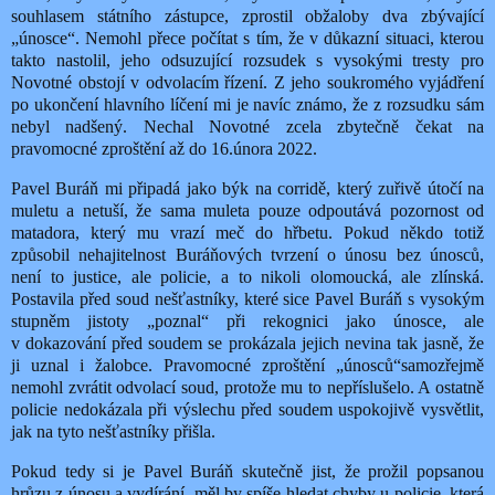
souhlasem státního zástupce, zprostil obžaloby dva zbývající
„únosce“. Nemohl přece počítat s tím, že v důkazní situaci, kterou
takto nastolil, jeho odsuzující rozsudek s vysokými tresty pro
Novotné obstojí v odvolacím řízení. Z jeho soukromého vyjádření
po ukončení hlavního líčení mi je navíc známo, že z rozsudku sám
nebyl nadšený. Nechal Novotné zcela zbytečně čekat na
pravomocné zproštění až do 16.února 2022.
Pavel Buráň mi připadá jako býk na corridě, který zuřivě útočí na
muletu a netuší, že sama muleta pouze odpoutává pozornost od
matadora, který mu vrazí meč do hřbetu. Pokud někdo totiž
způsobil nehajitelnost Buráňových tvrzení o únosu bez únosců,
není to justice, ale policie, a to nikoli olomoucká, ale zlínská.
Postavila před soud nešťastníky, které sice Pavel Buráň s vysokým
stupněm jistoty „poznal“ při rekognici jako únosce, ale
v dokazování před soudem se prokázala jejich nevina tak jasně, že
ji uznal i žalobce. Pravomocné zproštění „únosců“
samozřejmě
nemohl zvrátit odvolací soud, protože mu to nepříslušelo. A ostatně
policie nedokázala při výslechu před soudem uspokojivě vysvětlit,
jak na tyto nešťastníky přišla.
Pokud tedy si je Pavel Buráň skutečně jist, že prožil popsanou
hrůzu z únosu a vydírání, měl by spíše hledat chyby u policie, která