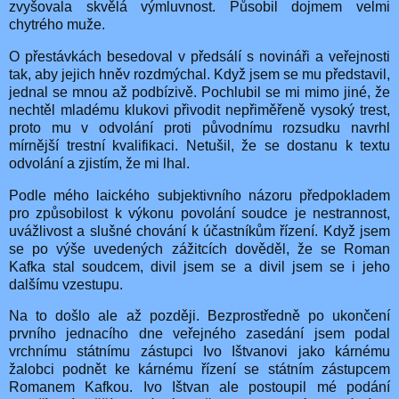
zvyšovala skvělá výmluvnost. Působil dojmem velmi
chytrého muže.
O přestávkách besedoval v předsálí s novináři a veřejnosti
tak, aby jejich hněv rozdmýchal. Když jsem se mu představil,
jednal se mnou až podbízivě. Pochlubil se mi mimo jiné, že
nechtěl mladému klukovi přivodit nepřiměřeně vysoký trest,
proto mu v odvolání proti původnímu rozsudku navrhl
mírnější trestní kvalifikaci. Netušil, že se dostanu k textu
odvolání a zjistím, že mi lhal.
Podle mého laického subjektivního názoru předpokladem
pro způsobilost k výkonu povolání soudce je nestrannost,
uvážlivost a slušné chování k účastníkům řízení. Když jsem
se po výše uvedených zážitcích dověděl, že se Roman
Kafka stal soudcem, divil jsem se a divil jsem se i jeho
dalšímu vzestupu.
Na to došlo ale až později. Bezprostředně po ukončení
prvního jednacího dne veřejného zasedání jsem podal
vrchnímu státnímu zástupci Ivo Ištvanovi jako kárnému
žalobci podnět ke kárnému řízení se státním zástupcem
Romanem Kafkou. Ivo Ištvan ale postoupil mé podání