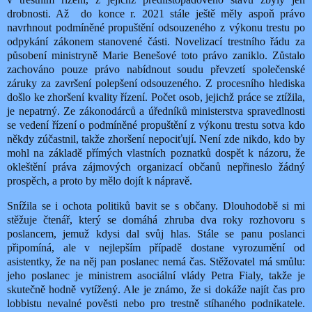
drobnosti. Až
do konce r. 2021 stále ještě měly aspoň právo
navrhnout podmíněné propuštění odsouzeného z výkonu trestu po
odpykání zákonem stanovené části. Novelizací trestního řádu za
působení ministryně Marie Benešové toto právo zaniklo. Zůstalo
zachováno pouze právo nabídnout soudu převzetí společenské
záruky za završení polepšení odsouzeného. Z procesního hlediska
došlo ke zhoršení kvality řízení. Počet osob, jejichž práce se ztížila,
je nepatrný. Ze zákonodárců a úředníků ministerstva spravedlnosti
se vedení řízení o podmíněné propuštění z výkonu trestu sotva kdo
někdy zúčastnil, takže zhoršení nepociťují. Není zde nikdo, kdo by
mohl na základě přímých vlastních poznatků dospět k názoru, že
okleštění práva zájmových organizací občanů nepřineslo žádný
prospěch, a proto by mělo dojít k nápravě.
Snížila se i ochota politiků bavit se s občany. Dlouhodobě si mi
stěžuje čtenář, který se domáhá zhruba dva roky rozhovoru s
poslancem, jemuž kdysi dal svůj hlas. Stále se panu poslanci
připomíná, ale v nejlepším případě dostane vyrozumění od
asistentky, že na něj pan poslanec nemá čas. Stěžovatel má smůlu:
jeho poslanec je ministrem asociální vlády Petra Fialy, takže je
skutečně hodně vytížený. Ale je známo, že si dokáže najít čas pro
lobbistu nevalné pověsti nebo pro trestně stíhaného podnikatele.