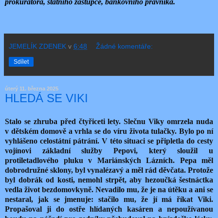
prokurátora, státního zástupce, bankovního právníka.
JEMELÍK ZDENEK
v
6:48
Žádné komentáře:
Sdílet
úterý 11. března 2025
HLEDÁ SE VIKI
Stalo se zhruba před čtyřiceti lety. Slečnu Viky omrzela nuda
v dětském domově a vrhla se do víru života tulačky. Bylo po ní
vyhlášeno celostátní pátrání. V této situaci se připletla do cesty
vojínovi základní služby Pepovi, který sloužil u
protiletadlového pluku v Mariánských Lázních. Pepa měl
dobrodružné sklony, byl vynalézavý a měl rád děvčata. Protože
byl dobrák od kosti, nemohl strpět, aby hezoučká šestnáctka
vedla život bezdomovkyně. Nevadilo mu, že je na útěku a ani se
nestaral, jak se jmenuje: stačilo mu, že jí má říkat Viki.
Propašoval ji do ostře hlídaných kasáren a nepoužívanou