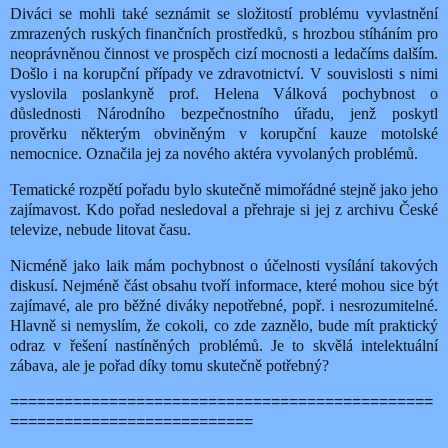
Diváci se mohli také seznámit se složitostí problému vyvlastnění
zmrazených ruských finančních prostředků, s hrozbou stíháním pro
neoprávněnou činnost ve prospěch cizí mocnosti a ledačíms dalším.
Došlo i na korupční případy ve zdravotnictví. V souvislosti s nimi
vyslovila poslankyně prof. Helena Válková pochybnost o
důslednosti Národního bezpečnostního úřadu, jenž poskytl
prověrku některým obviněným v korupční kauze motolské
nemocnice. Označila jej za nového aktéra vyvolaných problémů.
Tematické rozpětí pořadu bylo skutečně mimořádné stejně jako jeho
zajímavost. Kdo pořad nesledoval a přehraje si jej z archivu České
televize, nebude litovat času.
Nicméně jako laik mám pochybnost o účelnosti vysílání takových
diskusí. Nejméně část obsahu tvoří informace, které mohou sice být
zajímavé, ale pro běžné diváky nepotřebné, popř. i nesrozumitelné.
Hlavně si nemyslím, že cokoli, co zde zaznělo, bude mít praktický
odraz v řešení nastíněných problémů. Je to skvělá intelektuální
zábava, ale je pořad díky tomu skutečně potřebný?
===============================================
===========================