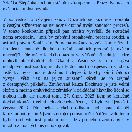
Zdeňka Štěpánka vrchním státním zástupcem v Praze. Nebyla to
ovšem tak úplná novinka.
V souvislosti s vývojem kauzy Dozimetr se pozornost obrátila
k častým stížnostem na neúnosně dlouhé trvání soudních procesů.
V tomto konkrétním případě pan ministr vysvětlil, že skutečně
nemá prostředky, jimiž by zabránil protahování procesu soudci, a
asi má pravdu. Souhlasím, že nemá možnost vyvolat kárné řízení.
Problém neúnosně dlouhého trvání soudních procesů je ovšem
obecnější. Dle mého laického názoru ve většině případů jej nelze
omluvit objektivními překážkami a často se za ním skrývá
neodpovědnost soudců, někdy i tvrdošíjnost neúspěšných žalobců.
Jistě by bylo možné dosáhnout zlepšení, kdyby kární žalobci
vyvíjeli větší tlak na jejich služební kázeň. Je to zřejmé
z dostupných příkladů. Zmiňovaná kauza Dozimetr je jistě velmi
složitá a možná omluvitelné záminky k odkládání hlavního líčení se
mohou najít, ale naproti tomu 27. února 2025 jsem se konečně
dočkal ukončení velmi jednoduchého řízení, jež bylo zahájeno 29.
června 2023. Dle mého laického odhadu mohl soud dospět
k rozhodnutí (s nímž jsem spokojen) o osm měsíců dříve. Zde by to
bylo s omluvitelností průtahů horší, ale v průběhu řízení daný stav
nikoho z mocných neznepokojoval.