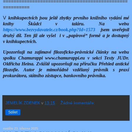
===============================================
==========
V
knihkupectvích jsou ještě zbytky prvního knižního vydání mé
knihy Škůdci v taláru. Na webu
https://www.bezvydavatele.cz/book.php?Id=1573
jsem uveřejnil
druhý díl. Ten již ale vyšel i v „papírové“ formě a je dostupný
v knihkupectvích.
Upozorňuji na zajímavé filozoficko-právnické články na webu
spolku Chamurappi www.chamurappi.eu v sekci Texty JUDr.
Oldřicha Heina. Zvláště upozorňuji na příručku Přehled antické
filozofie. Autor je mimořádně vzdělaný právník s praxí
prokurátora, státního zástupce, bankovního právníka.
JEMELÍK ZDENEK
v
13:15
Žádné komentáře:
Sdílet
neděle 23. března 2025