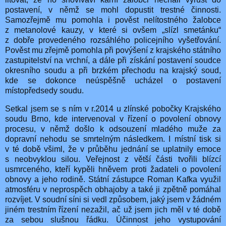
postavení, v němž se mohl dopustit trestné činnosti.
Samozřejmě mu pomohla i pověst nelítostného žalobce
z metanolové kauzy, v které si ovšem „slízl smetánku“
z dobře provedeného rozsáhlého policejního vyšetřování.
Pověst mu zřejmě pomohla při povýšení z krajského státního
zastupitelství na vrchní, a dále při získání postavení soudce
okresního soudu a při brzkém přechodu na krajský soud,
kde se dokonce neúspěšně ucházel o postavení
místopředsedy soudu.
Setkal jsem se s ním v r.2014 u zlínské pobočky Krajského
soudu Brno, kde intervenoval v řízení o povolení obnovy
procesu, v němž došlo k odsouzení mladého muže za
dopravní nehodu se smrtelným následkem. I místní tisk si
v té době všiml, že v průběhu jednání se uplatnily emoce
s neobvyklou silou. Veřejnost z větší části tvořili blízcí
usmrceného, kteří kypěli hněvem proti žadateli o povolení
obnovy a jeho rodině. Státní zástupce Roman Kafka využil
atmosféru v neprospěch obhajoby a také ji zpětně pomáhal
rozvíjet. V soudní síni si vedl způsobem, jaký jsem v žádném
jiném trestním řízení nezažil, ač už jsem jich měl v té době
za sebou slušnou řádku. Účinnost jeho vystupování