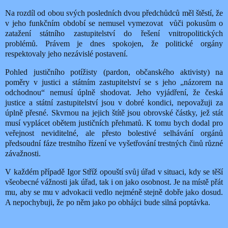
Na rozdíl od obou svých posledních dvou předchůdců měl štěstí, že
v jeho funkčním období se nemusel vymezovat
vůči pokusům o
zatažení státního zastupitelství do řešení vnitropolitických
problémů. Právem je dnes spokojen, že politické orgány
respektovaly jeho nezávislé postavení.
Pohled justičního potížisty (pardon, občanského aktivisty) na
poměry v justici a státním zastupitelství se s jeho „názorem na
odchodnou“ nemusí úplně shodovat. Jeho vyjádření, že česká
justice a státní zastupitelství jsou v dobré kondici, nepovažuji za
úplně přesné. Skvrnou na jejich štítě jsou obrovské částky, jež stát
musí vyplácet obětem justičních přehmatů. K tomu bych dodal pro
veřejnost neviditelné, ale přesto bolestivé selhávání orgánů
předsoudní fáze trestního řízení ve vyšetřování trestných činů různé
závažnosti.
V každém případě Igor Stříž opouští svůj úřad v situaci, kdy se těší
všeobecné vážnosti jak úřad, tak i on jako osobnost. Je na místě přát
mu, aby se mu v advokacii vedlo nejméně stejně dobře jako dosud.
A nepochybuji, že po něm jako po obhájci bude silná poptávka.