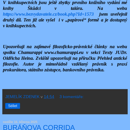
V knihkupectvích jsou ještě zbytky prvního knižního vydání mé
knihy Škůdci v taláru. Na webu
https://www.bezvydavatele.cz/book.php?Id=1573
jsem uveřejnil
druhý díl. Ten již ale vyšel i v „papírové“ formě a je dostupný
v knihkupectvích.
Upozorňuji na zajímavé filozoficko-právnické články na webu
spolku Chamurappi www.chamurappi.eu v sekci Texty JUDr.
Oldřicha Heina. Zvláště upozorňuji na příručku Přehled antické
filozofie. Autor je mimořádně vzdělaný právník s praxí
prokurátora, státního zástupce, bankovního právníka.
JEMELÍK ZDENEK
v
14:54
3 komentáře:
Sdílet
neděle 16. března 2025
BURÁŇOVA CORRIDA