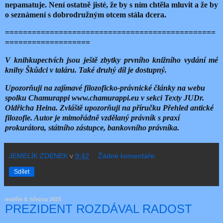
nepamatuje. Není ostatně jisté, že by s ním chtěla mluvit a že by
o seznámení s dobrodružným otcem stála dcera.
===============================================
===================
V knihkupectvích jsou ještě zbytky prvního knižního vydání mé
knihy Škůdci v taláru. Také druhý díl je dostupný.
Upozorňuji na zajímavé filozoficko-právnické články na webu
spolku Chamurappi www.chamurappi.eu v sekci Texty JUDr.
Oldřicha Heina. Zvláště upozorňuji na příručku Přehled antické
filozofie. Autor je mimořádně vzdělaný právník s praxí
prokurátora, státního zástupce, bankovního právníka.
JEMELÍK ZDENEK
v
9:42
Žádné komentáře:
Sdílet
neděle 9. března 2025
PREZIDENT ROZDÁVAL RADOST