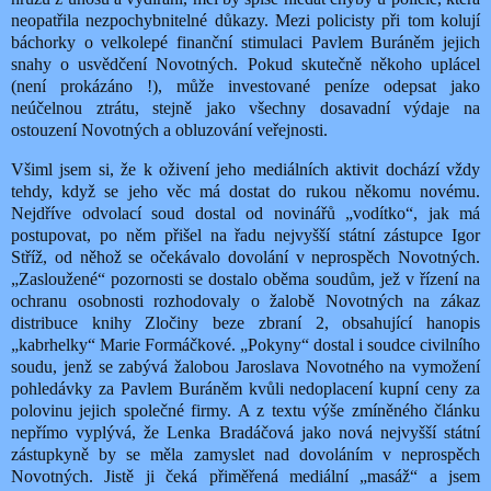
neopatřila nezpochybnitelné důkazy. Mezi policisty při tom kolují
báchorky o velkolepé finanční stimulaci Pavlem Buráněm jejich
snahy o usvědčení Novotných. Pokud skutečně někoho uplácel
(není prokázáno !), může investované peníze odepsat jako
neúčelnou ztrátu, stejně jako všechny dosavadní výdaje na
ostouzení Novotných a obluzování veřejnosti.
Všiml jsem si, že k oživení jeho mediálních aktivit dochází vždy
tehdy, když se jeho věc má dostat do rukou někomu novému.
Nejdříve odvolací soud dostal od novinářů „vodítko“, jak má
postupovat, po něm přišel na řadu nejvyšší státní zástupce Igor
Stříž, od něhož se očekávalo dovolání v neprospěch Novotných.
„Zasloužené“ pozornosti se dostalo oběma soudům, jež v řízení na
ochranu osobnosti rozhodovaly o žalobě Novotných na zákaz
distribuce knihy Zločiny beze zbraní 2, obsahující hanopis
„kabrhelky“ Marie Formáčkové. „Pokyny“ dostal i soudce civilního
soudu, jenž se zabývá žalobou Jaroslava Novotného na vymožení
pohledávky za Pavlem Buráněm kvůli nedoplacení kupní ceny za
polovinu jejich společné firmy. A z textu výše zmíněného článku
nepřímo vyplývá, že Lenka Bradáčová jako nová nejvyšší státní
zástupkyně by se měla zamyslet nad dovoláním v neprospěch
Novotných. Jistě ji čeká přiměřená mediální „masáž“ a jsem