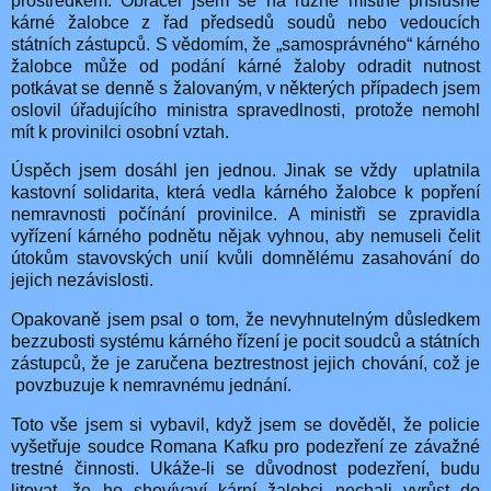
prostředkem. Obracel jsem se na různé místně příslušné
kárné žalobce z řad předsedů soudů nebo vedoucích
státních zástupců. S vědomím, že „samosprávného“ kárného
žalobce může od podání kárné žaloby odradit nutnost
potkávat se denně s žalovaným, v některých případech jsem
oslovil úřadujícího ministra spravedlnosti, protože nemohl
mít k provinilci osobní vztah.
Úspěch jsem dosáhl jen jednou. Jinak se vždy uplatnila
kastovní solidarita, která vedla kárného žalobce k popření
nemravnosti počínání provinilce. A ministři se zpravidla
vyřízení kárného podnětu nějak vyhnou, aby nemuseli čelit
útokům stavovských unií kvůli domnělému zasahování do
jejich nezávislosti.
Opakovaně jsem psal o tom, že nevyhnutelným důsledkem
bezzubosti systému kárného řízení je pocit soudců a státních
zástupců, že je zaručena beztrestnost jejich chování, což je
povzbuzuje k nemravnému jednání.
Toto vše jsem si vybavil, když jsem se dověděl, že policie
vyšetřuje soudce Romana Kafku pro podezření ze závažné
trestné činnosti. Ukáže-li se důvodnost podezření, budu
litovat, že ho shovívaví kární žalobci nechali vyrůst do