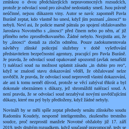
zmínkou o dvou předcházejících nepravomocných rozsudcích,
protože je odvolací soud pro závažné nedostatky smetl. Jsou právně
neúčinné, nejsou důkazem viny. Autor se navíc zapomněl Pavla
Buráně zeptat, kdo vlastně ho unesl, když jím poznaní „únosci“ to
nebyli. Neví asi, že policie marně pátrala po spojení obžalovaného
Jaroslava Novotného s „únosci“ před činem nebo po něm, ať již
přímého nebo zprostředkovaného. Žádné nebylo. Nezjistila ani, že
by „únosci“ dostali za zločin odměnu. Pouze zadokumentovala
návštěvy zlínské policejní služebny v době vyšetřování
představitelem bezpečnostní agentury, pracující pro Pavla Buráně.
Je pravda, že odvolací soud opakovaně upozornil (avšak nenařídil
!) nalézací soud na možnost uplatnit zásadu „in dubio pro reo“,
když se znalostí stavu dokazování věděl, že obžalované nelze
usvědčit. Je pravda, že odvolací soud neprovedl vlastní dokazování,
ale ani k tomu neměl důvod, protože se věcí zabýval třikrát a byl
dokonale obeznámen s důkazy, jež shromáždil nalézací soud. A
není pravda, že se odvolací soud nezabýval novými usvědčujícími
důkazy, které mu prý byly předloženy, když žádné nebyly.
Novináři by se měli spíše zeptat předsedy senátu zlínského soudu
Radomíra Koudely, nesporně inteligentního, zkušeného trestního
soudce, proč nezprostil manžele Novotné obžaloby již 17. září
2019, tedy druhým rozsudkem, když současně pravomocně, tedy se