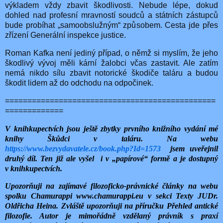
výkladem vždy zbavit škodlivosti. Nebude lépe, dokud
dohled nad profesní mravností soudců a státních zástupců
bude probíhat „samoobslužným“ způsobem. Cesta jde přes
zřízení Generální inspekce justice.
Roman Kafka není jediný případ, o němž si myslím, že jeho
škodlivý vývoj měli kární žalobci včas zastavit. Ale zatím
nemá nikdo sílu zbavit notorické škodiče taláru a budou
škodit lidem až do odchodu na odpočinek.
===============================================
=============
V knihkupectvích jsou ještě zbytky prvního knižního vydání mé
knihy Škůdci v taláru. Na webu
https://www.bezvydavatele.cz/book.php?Id=1573
jsem uveřejnil
druhý díl. Ten již ale vyšel i v „papírové“ formě a je dostupný
v knihkupectvích.
Upozorňuji na zajímavé filozoficko-právnické články na webu
spolku Chamurappi www.chamurappi.eu v sekci Texty JUDr.
Oldřicha Heina. Zvláště upozorňuji na příručku Přehled antické
filozofie. Autor je mimořádně vzdělaný právník s praxí