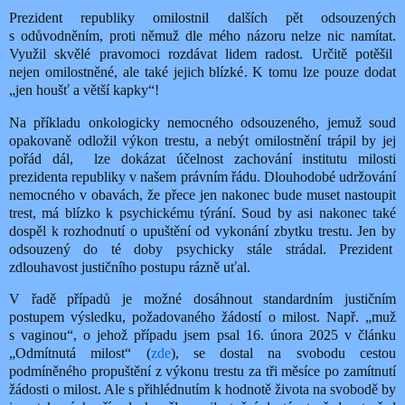
Prezident republiky omilostnil dalších pět odsouzených
s odůvodněním, proti němuž dle mého názoru nelze nic namítat.
Využil skvělé pravomoci rozdávat lidem radost. Určitě potěšil
nejen omilostněné, ale také jejich blízké. K tomu lze pouze dodat
„jen houšť a větší kapky“!
Na příkladu onkologicky nemocného odsouzeného, jemuž soud
opakovaně odložil výkon trestu, a nebýt omilostnění trápil by jej
pořád dál, lze dokázat účelnost zachování institutu milosti
prezidenta republiky v našem právním řádu. Dlouhodobé udržování
nemocného v obavách, že přece jen nakonec bude muset nastoupit
trest, má blízko k psychickému týrání. Soud by asi nakonec také
dospěl k rozhodnutí o upuštění od vykonání zbytku trestu. Jen by
odsouzený do té doby psychicky stále strádal. Prezident
zdlouhavost justičního postupu rázně uťal.
V řadě případů je možné dosáhnout standardním justičním
postupem výsledku, požadovaného žádostí o milost. Např. „muž
s vaginou“, o jehož případu jsem psal 16. února 2025 v článku
„Odmítnutá milost“ (
zde
), se dostal na svobodu cestou
podmíněného propuštění z výkonu trestu za tři měsíce po zamítnutí
žádosti o milost. Ale s přihlédnutím k hodnotě života na svobodě by