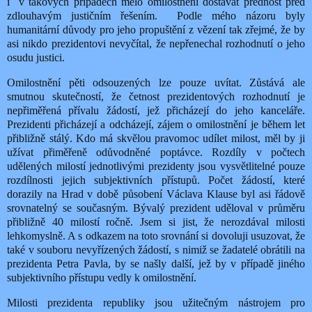
i v takových případech mělo omilostnění dostávat přednost před
zdlouhavým justičním řešením. Podle mého názoru byly
humanitární důvody pro jeho propuštění z vězení tak zřejmé, že by
asi nikdo prezidentovi nevyčítal, že nepřenechal rozhodnutí o jeho
osudu justici.
Omilostnění pěti odsouzených lze pouze uvítat. Zůstává ale
smutnou skutečností, že četnost prezidentových rozhodnutí je
nepřiměřená přívalu žádostí, jež přicházejí do jeho kanceláře.
Prezidenti přicházejí a odcházejí, zájem o omilostnění je během let
přibližně stálý. Kdo má skvělou pravomoc udílet milost, měl by ji
užívat přiměřeně odůvodněné poptávce. Rozdíly v počtech
udělených milostí jednotlivými prezidenty jsou vysvětlitelné pouze
rozdílnosti jejich subjektivních přístupů. Počet žádostí, které
dorazily na Hrad v době působení Václava Klause byl asi řádově
srovnatelný se současným. Bývalý prezident uděloval v průměru
přibližně 40 milostí ročně. Jsem si jist, že nerozdával milosti
lehkomyslně. A s odkazem na toto srovnání si dovoluji usuzovat, že
také v souboru nevyřízených žádostí, s nimiž se žadatelé obrátili na
prezidenta Petra Pavla, by se našly další, jež by v případě jiného
subjektivního přístupu vedly k omilostnění.
Milosti prezidenta republiky jsou užitečným nástrojem pro