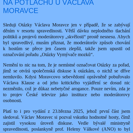
NA POTLACHU U VÁCLAVA
MORAVCE
Sleduji Otázky Václava Moravce jen v případě, že se zabývají
děním v resortu spravedlnosti. Větší dávku neplodného tlachání
politiků a projevů moderátorovy „skvělosti“ prostě nesnesu. Abych
byl spravedlivý, musím přiznat, že moderátorův způsob chování
k hostům se přece jen časem zlepšil, takže jsem upustil od
označování pořadu „Otázky Vymývače mozků“.
Nemění to nic na tom, že je nemístné označovat Otázky za pořad,
jímž se otvírá společenská diskuse k otázkám, o nichž se dříve
nemluvilo. Kdysi Moravcovo sebevědomí oprávněně pobuřovalo
Václava Klause a od jeho kritického vyjádření se dosud nic
nezměnilo, což je důkaz nebetyčné arogance. Pouze nevím, zda je
to projev České televize jako instituce nebo moderátorovy
osobnosti.
Platí to i pro vydání z 23.března 2025, jehož první část jsem
sledoval. Václav Moravec si pozval vskutku hodnotné hosty, čímž
zajistil vysokou úroveň diskuse. Vedle bývalé ministryně
spravedlnosti, poslankyně prof. Heleny Válkové (ANO) to byl