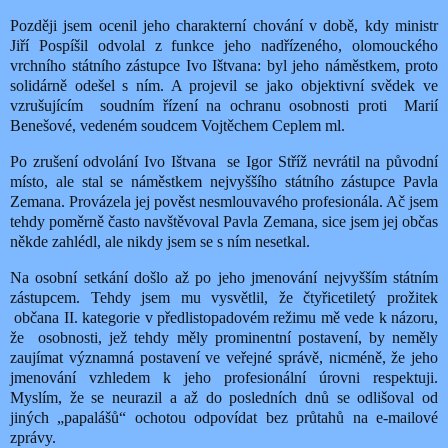
Později jsem ocenil jeho charakterní chování v době, kdy ministr
Jiří Pospíšil odvolal z funkce jeho nadřízeného, olomouckého
vrchního státního zástupce Ivo Ištvana: byl jeho náměstkem, proto
solidárně odešel s ním. A projevil se jako objektivní svědek ve
vzrušujícím soudním řízení na ochranu osobnosti proti Marií
Benešové, vedeném soudcem Vojtěchem Ceplem ml.
Po zrušení odvolání Ivo Ištvana
se Igor Stříž nevrátil na původní
místo, ale stal se náměstkem nejvyššího státního zástupce Pavla
Zemana. Provázela jej pověst nesmlouvavého profesionála. Ač jsem
tehdy poměrně často navštěvoval Pavla Zemana, sice jsem jej občas
někde zahlédl, ale nikdy jsem se s ním nesetkal.
Na osobní setkání došlo až po jeho jmenování nejvyšším státním
zástupcem. Tehdy jsem mu vysvětlil, že čtyřicetiletý prožitek
občana II. kategorie v předlistopadovém režimu mě vede k názoru,
že
osobnosti, jež tehdy měly prominentní postavení, by neměly
zaujímat významná postavení ve veřejné správě, nicméně, že jeho
jmenování vzhledem k jeho profesionální úrovni respektuji.
Myslím, že se neurazil a až do posledních dnů se odlišoval od
jiných „papalášů“ ochotou odpovídat bez průtahů na e-mailové
zprávy.