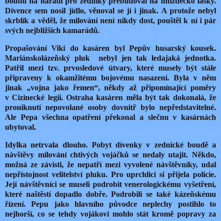
boudu na nářadí pro zedníky přebudoval na hnízdečko lásky.
Dívence sem nosil jídlo, věnoval se jí i jinak. A protože nebyl
skrblík a věděl, že milování není nikdy dost, pouštěl k ní i pár
svých nejbližších kamarádů.
Propašování Viki do kasáren byl Pepův husarský kousek.
Mariánskolázeňský pluk nebyl jen tak ledajaká jednotka.
Patřil mezi tzv. prvosledové útvary, které musely být stále
připraveny k okamžitému bojovému nasazení. Byla v něm
jinak „vojna jako řemen“, někdy až připomínající poměry
v Cizinecké legii. Ostraha kasáren měla být tak dokonalá, že
proniknutí nepovolané osoby dovnitř bylo nepředstavitelné.
Ale Pepa všechna opatření překonal a slečnu v kasárnách
ubytoval.
Idylka netrvala dlouho. Pobyt dívenky v zednické boudě a
návštěvy milování chtivých vojáčků se nedaly utajit. Někdo,
možná ze závisti, že nepatří mezi vyvolené návštěvníky, udal
nepřístojnost velitelství pluku. Pro uprchlici si přijela policie.
Její návštěvníci se museli podrobit venerologickému vyšetření,
které naštěstí dopadlo dobře. Podrobili se také kázeňskému
řízení. Pepu jako hlavního původce neplechy postihlo to
nejhorší, co se tehdy vojákovi mohlo stát kromě popravy za