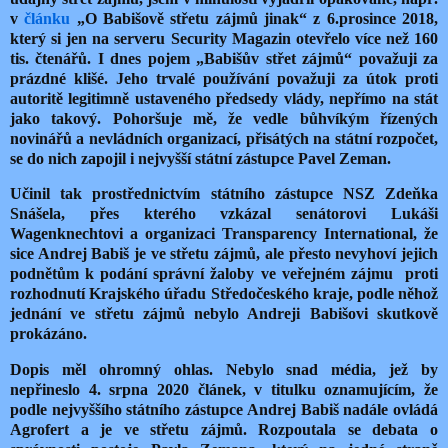
v
článku
„O Babišově střetu zájmů jinak“ z 6.prosince 2018,
který si jen na serveru Security Magazin otevřelo více než 160
tis. čtenářů. I dnes pojem „Babišův střet zájmů“ považuji za
prázdné klišé. Jeho trvalé používání považuji za útok proti
autoritě legitimně ustaveného předsedy vlády, nepřímo na stát
jako takový. Pohoršuje mě, že vedle bůhvíkým řízených
novinářů a nevládních organizací, přisátých na státní rozpočet,
se do nich zapojil i nejvyšší státní zástupce Pavel Zeman.
Učinil tak prostřednictvím státního zástupce NSZ Zdeňka
Snášela, přes kterého vzkázal senátorovi Lukáši
Wagenknechtovi a organizaci Transparency International, že
sice Andrej Babiš je ve střetu zájmů, ale přesto nevyhoví jejich
podnětům k podání správní žaloby ve veřejném zájmu
proti
rozhodnutí Krajského úřadu Středočeského kraje, podle něhož
jednání ve střetu zájmů nebylo Andreji Babišovi skutkově
prokázáno.
Dopis měl ohromný ohlas. Nebylo snad média, jež by
nepřineslo 4. srpna 2020 článek, v titulku oznamujícím, že
podle nejvyššího státního zástupce Andrej Babiš nadále ovládá
Agrofert a je ve střetu zájmů. Rozpoutala se debata o