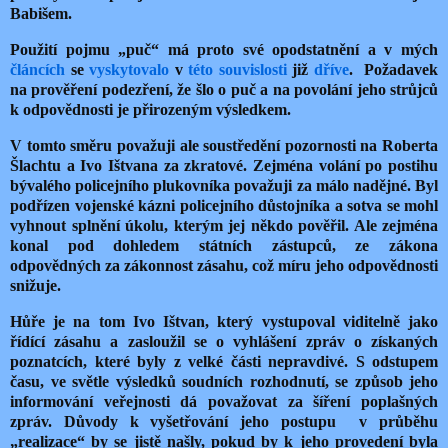
Babišem.
Použití pojmu „puč“ má proto své opodstatnění a v mých
článcích
se
vyskytovalo
v
této
souvislosti
již
dříve
. Požadavek
na prověření podezření, že šlo o puč a na povolání jeho strůjců
k odpovědnosti je přirozeným výsledkem.
V tomto směru považuji ale soustředění pozornosti na Roberta
Šlachtu a Ivo Ištvana za zkratové. Zejména volání po postihu
bývalého policejního plukovníka považuji za málo nadějné. Byl
podřízen vojenské kázni policejního důstojníka a sotva se mohl
vyhnout splnění úkolu, kterým jej někdo pověřil. Ale zejména
konal pod dohledem státních zástupců, ze zákona
odpovědných za zákonnost zásahu, což míru jeho odpovědnosti
snižuje.
Hůře je na tom Ivo Ištvan, který vystupoval viditelně jako
řídící zásahu a zasloužil se o vyhlášení zpráv o získaných
poznatcích, které byly z velké části nepravdivé. S odstupem
času, ve světle výsledků soudních rozhodnutí, se způsob jeho
informování veřejnosti dá považovat za šíření poplašných
zpráv. Důvody k vyšetřování jeho postupu v průběhu
„realizace“ by se jistě našly, pokud by k jeho provedení byla