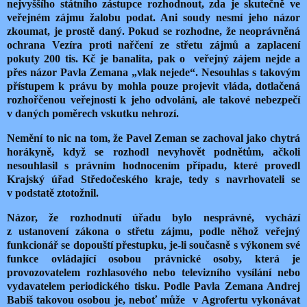
nejvyššího státního zástupce rozhodnout, zda je skutečně ve
veřejném zájmu žalobu podat. Ani soudy nesmí jeho názor
zkoumat, je prostě daný. Pokud se rozhodne, že neoprávněná
ochrana Vezíra proti nařčení ze střetu zájmů a zaplacení
pokuty 200 tis. Kč je banalita, pak o
veřejný zájem nejde a
přes názor Pavla Zemana „vlak nejede“. Nesouhlas s takovým
přístupem k právu by mohla pouze projevit vláda, dotlačená
rozhořčenou veřejností k jeho odvolání, ale takové nebezpečí
v daných poměrech vskutku nehrozí.
Nemění to nic na tom, že Pavel Zeman se zachoval jako chytrá
horákyně, když se rozhodl nevyhovět podnětům, ačkoli
nesouhlasil s právním hodnocením případu, které provedl
Krajský úřad Středočeského kraje, tedy s navrhovateli se
v podstatě ztotožnil.
Názor, že rozhodnutí úřadu bylo nesprávné, vychází
z ustanovení zákona o střetu zájmu, podle něhož veřejný
funkcionář se dopouští přestupku, je-li současně s výkonem své
funkce ovládající osobou právnické osoby, která je
provozovatelem rozhlasového nebo televizního vysílání nebo
vydavatelem periodického tisku. Podle Pavla Zemana Andrej
Babiš takovou osobou je, neboť může
v Agrofertu vykonávat