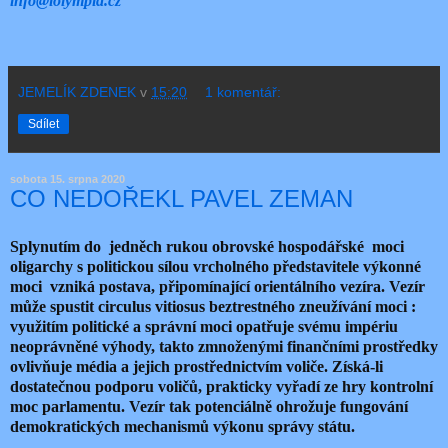
info@iolympia.cz
JEMELÍK ZDENEK
v
15:20
1 komentář:
Sdílet
sobota 15. srpna 2020
CO NEDOŘEKL PAVEL ZEMAN
Splynutím do jedněch rukou obrovské hospodářské moci
oligarchy s politickou sílou vrcholného představitele výkonné
moci vzniká postava, připomínající orientálního vezíra. Vezír
může spustit circulus vitiosus beztrestného zneužívání moci :
využitím politické a správní moci opatřuje svému impériu
neoprávněné výhody, takto zmnoženými finančními prostředky
ovlivňuje média a jejich prostřednictvím voliče. Získá-li
dostatečnou podporu voličů, prakticky vyřadí ze hry kontrolní
moc parlamentu. Vezír tak potenciálně ohrožuje fungování
demokratických mechanismů výkonu správy státu.