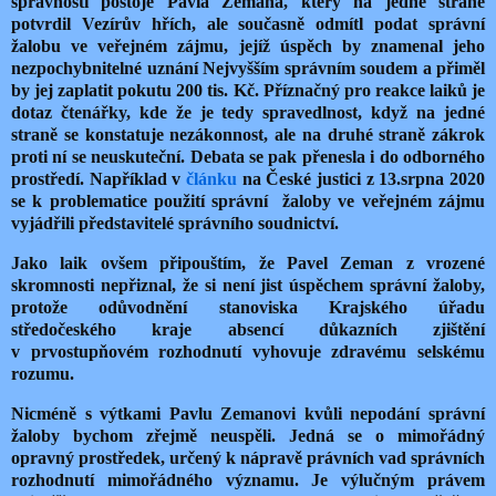
správnosti postoje Pavla Zemana, který na jedné straně
potvrdil Vezírův hřích, ale současně odmítl podat správní
žalobu ve veřejném zájmu, jejíž úspěch by znamenal jeho
nezpochybnitelné uznání Nejvyšším správním soudem a přiměl
by jej zaplatit pokutu 200 tis. Kč. Příznačný pro reakce laiků je
dotaz čtenářky, kde že je tedy spravedlnost, když na jedné
straně se konstatuje nezákonnost, ale na druhé straně zákrok
proti ní se neuskuteční. Debata se pak přenesla i do odborného
prostředí. Například v
článku
na České justici z 13.srpna 2020
se k problematice použití správní
žaloby ve veřejném zájmu
vyjádřili představitelé správního soudnictví.
Jako laik ovšem připouštím, že Pavel Zeman z vrozené
skromnosti nepřiznal, že si není jist úspěchem správní žaloby,
protože odůvodnění stanoviska Krajského úřadu
středočeského kraje absencí důkazních zjištění
v prvostupňovém rozhodnutí vyhovuje zdravému selskému
rozumu.
Nicméně s výtkami Pavlu Zemanovi kvůli nepodání správní
žaloby bychom zřejmě neuspěli. Jedná se o mimořádný
opravný prostředek, určený k nápravě právních vad správních
rozhodnutí mimořádného významu. Je výlučným právem