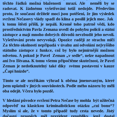
těchto řádků možná blažeností mrazí. Ale neměli by se
radovat. K žádnému vyšetřování totiž nedojde. Především
proto, že současní držitelé moci jsou potěšeni, že jim výsledek
svržení Nečasovy vlády spadl do klína a posílil jejich moc. Jak
k tomu štěstí přišli, je nepálí. Kromě toho patrně vědí, kdo
prostřednictvím Pavla Zemana uvedl do pohybu policii a státní
zástupce a mají mnoho dobrých důvodů nevzbudit jeho nevoli.
Vyšetřování proto nevyvolají. Opozice raději ze strachu mlčí
Za těchto okolností nepřipadá v úvahu ani odvolání nejvyššího
státního zástupce z funkce, což by bylo nejmírnější možnou
odvetou. A pokud je Pavel Zeman „v sedle“, nelze napadnout
ani Ivo Ištvana. K tomu všemu připočtěme skutečnost, že Pavel
Zeman je nedotknutelný také díky svému postavení v kauze
„Čapí hnízdo“.
Tímto se ale nezříkám výhrad k oběma jmenovaným, které
jsem uplatnil v jiných souvislostech. Podle mého názoru by měli
oba odejít. Včera bylo pozdě.
V hledání původce svržení Petra Nečase by mohla být užitečná
odpověď na klasickou kriminalistickou otázku „cui bono“?
Myslím si ale, že v tomto případě tudy cesta nevede.
Jistý
dočasný prospěch měl prezident republiky, jenž dostal