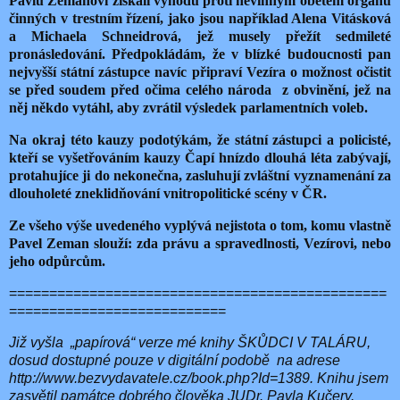
Pavlu Zemanovi získali výhodu proti nevinným obětem orgánů
činných v trestním řízení, jako jsou například Alena Vitásková
a Michaela Schneidrová, jež musely přežít sedmileté
pronásledování. Předpokládám, že v blízké budoucnosti pan
nejvyšší státní zástupce navíc připraví Vezíra o možnost očistit
se před soudem před očima celého národa
z obvinění, jež na
něj někdo vytáhl, aby zvrátil výsledek parlamentních voleb.
Na okraj této kauzy podotýkám, že státní zástupci a policisté,
kteří se vyšetřováním kauzy Čapí hnízdo dlouhá léta zabývají,
protahujíce ji do nekonečna, zasluhují zvláštní vyznamenání za
dlouholeté zneklidňování vnitropolitické scény v ČR.
Ze všeho výše uvedeného vyplývá nejistota o tom, komu vlastně
Pavel Zeman slouží: zda právu a spravedlnosti, Vezírovi, nebo
jeho odpůrcům.
===============================================
===========================
Již vyšla
„papírová“ verze mé knihy ŠKŮDCI V TALÁRU,
dosud dostupné pouze v digitální podobě
na adrese
http://www.bezvydavatele.cz/book.php?Id=1389. Knihu jsem
zasvětil památce dobrého člověka JUDr. Pavla Kučery.