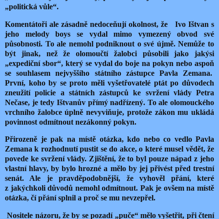
„politická vůle“.
Komentátoři ale zásadně nedoceňují okolnost, že Ivo Ištvan s
jeho melody boys se vydal mimo vymezený obvod své
působnosti. To ale nemohl podniknout o své újmě. Nemůže to
být jinak, než že olomoučtí žalobci působili jako jakýsi
„expediční sbor“, který se vydal do boje na pokyn nebo aspoň
se souhlasem nejvyššího státního zástupce Pavla Zemana.
První, koho by se proto měli vyšetřovatelé ptát po důvodech
zneužití policie a státních zástupců ke svržení vlády Petra
Nečase, je tedy Ištvanův přímý nadřízený. To ale olomouckého
vrchního žalobce úplně nevyviňuje, protože zákon mu ukládá
povinnost odmítnout nezákonný pokyn.
Přirozeně je pak na místě otázka, kdo nebo co vedlo Pavla
Zemana k rozhodnutí pustit se do akce, o které musel vědět, že
povede ke svržení vlády. Zjištění, že to byl pouze nápad z jeho
vlastní hlavy, by bylo hrozné a mělo by jej přivést před trestní
senát. Ale je pravděpodobnější, že vyhověl přání, které
z jakýchkoli důvodů nemohl odmítnout. Pak je ovšem na místě
otázka, čí přání splnil a proč se mu nevzepřel.
Nositele názoru, že by se pozadí „puče“ mělo vyšetřit, při čtení