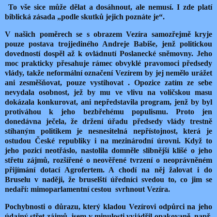
T
o vše sice může dělat a dosáhnout, ale nemusí. I zde platí
biblická zásada „podle skutků jejich poznáte je“.
V našich poměrech se s obrazem Vezíra samozřejmě kryje
pouze postava trojjediného Andreje Babiše, jenž politickou
dovedností dospěl až k ovládnutí Poslanecké sněmovny. Jeho
moc prakticky přesahuje rámec obvyklé pravomoci předsedy
vlády, takže neformální označení Vezírem by jej nemělo urážet
ani zesměšňovat,
pouze vystihovat
. Opozice zatím ze sebe
nevydala osobnost, jež by mu ve vlivu na voličskou masu
dokázala konkurovat, ani nepředstavila program, jenž by byl
protiváhou k jeho bezbřehému populismu. Proto jen
donedávna ječela, že držení úřadu předsedy vlády trestně
stíhaným politikem je nesnesitelná nepřístojnost, která je
ostudou České republiky i na mezinárodní úrovni. Když to
jeho pozicí neotřáslo, nastolila domněle slibnější klišé o jeho
střetu zájmů, rozšířené o neověřené tvrzení o neoprávněném
přijímání dotací Agrofertem. A chodí na něj žalovat i do
Bruselu v naději, že bruselští úředníci svedou to, co jim se
nedaří: mimoparlamentní cestou svrhnout Vezíra.
Pochybnosti o důrazu, který kladou Vezírovi odpůrci na jeho
údajný střet zájmů, jsem v minulosti vyjádřil opakovaně, např.