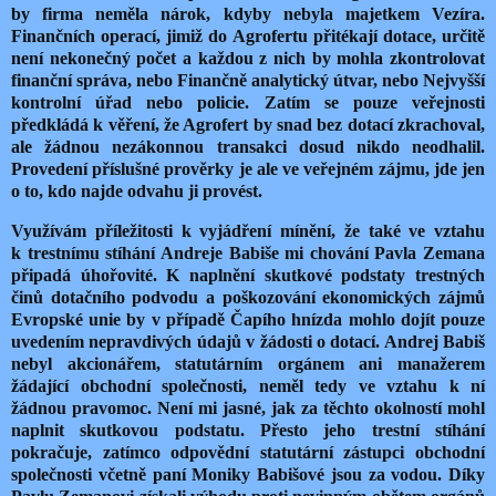
by firma neměla nárok, kdyby nebyla majetkem Vezíra.
Finančních operací, jimiž do Agrofertu přitékají dotace, určitě
není nekonečný počet a každou z nich by mohla zkontrolovat
finanční správa, nebo Finančně analytický útvar, nebo Nejvyšší
kontrolní úřad nebo policie. Zatím se pouze veřejnosti
předkládá k věření, že Agrofert by snad bez dotací zkrachoval,
ale žádnou nezákonnou transakci dosud nikdo neodhalil.
Provedení příslušné prověrky je ale ve veřejném zájmu, jde jen
o to, kdo najde odvahu ji provést.
Využívám příležitosti k vyjádření mínění, že také ve vztahu
k trestnímu stíhání Andreje Babiše mi chování Pavla Zemana
připadá úhořovité. K naplnění skutkové podstaty trestných
činů dotačního podvodu a poškozování ekonomických zájmů
Evropské unie by v případě Čapího hnízda mohlo dojít pouze
uvedením nepravdivých údajů v žádosti o dotací. Andrej Babiš
nebyl akcionářem, statutárním orgánem ani manažerem
žádající obchodní společnosti, neměl tedy ve vztahu k ní
žádnou pravomoc. Není mi jasné, jak za těchto okolností mohl
naplnit skutkovou podstatu. Přesto jeho trestní stíhání
pokračuje, zatímco odpovědní statutární zástupci obchodní
společnosti včetně paní Moniky Babišové jsou za vodou. Díky