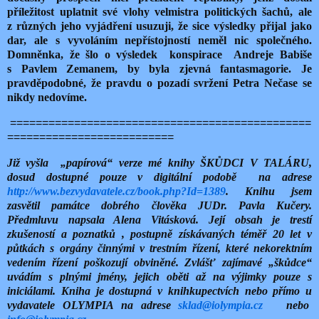
příležitost uplatnit své vlohy velmistra politických šachů, ale
z různých jeho vyjádření usuzuji, že sice výsledky přijal jako
dar, ale s vyvoláním nepřístojností neměl nic společného.
Domněnka, že šlo o výsledek konspirace Andreje Babiše
s Pavlem Zemanem, by byla zjevná fantasmagorie. Je
pravděpodobné, že pravdu o pozadí svržení Petra Nečase se
nikdy nedovíme.
===============================================
==========================
Již vyšla „papírová“ verze mé knihy ŠKŮDCI V TALÁRU,
dosud dostupné pouze v digitální podobě na adrese
http://www.bezvydavatele.cz/book.php?Id=1389
. Knihu jsem
zasvětil památce dobrého člověka JUDr. Pavla Kučery.
Předmluvu napsala Alena Vitásková. Její obsah je trestí
zkušeností a poznatků , postupně získávaných téměř 20 let v
půtkách s orgány činnými v trestním řízení, které nekorektním
vedením řízení poškozují obviněné. Zvlášť zajímavé „škůdce“
uvádím s plnými jmény, jejich oběti až na výjimky pouze s
iniciálami. Kniha je dostupná v knihkupectvích nebo přímo u
vydavatele OLYMPIA na adrese
sklad@iolympia.cz
nebo