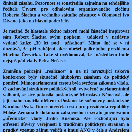
činitelů zásahu. Pozornost se soustředila zejména na tehdejšího
ředitele Útvaru pro odhalování organizovaného zločinu
Roberta Šlachtu a vrchního státního zástupce v Olomouci Ivo
Ištvana jako na hlavní podezřelé.
Je možné, že hlasatele těchto názorů mohl částečně inspirovat
sám Robert Šlachta svým popisem událostí v nedávno
vydané knize „30 let pod přísahou“. Mimo jiné se v ní
doznává, že při zahájení akce obešel policejního prezidenta
Martina Červíčka. Také si uvědomoval, že následkem bude
nejspíš pád vlády Petra Nečase.
Zmíněná policejní „realizace“ a na ni navazující tisková
konference byly skutečně hlubokým zásahem do politický
poměrů. Mimoparlamentní cestou byla svržena zákonná vláda.
O zachování struktury politických sil, vytvořené parlamentními
volbami, se sice pokusila poslankyně Miroslava Němcová, ale
její snahu zmařila útěkem z Poslanecké sněmovny poslankyně
Karolina Peak. Tím se otevřela cesta pro prezidenta republiky
Miloše Zemana k dokonání zahájeného rozvratu jmenováním
„úřednické“ vlády Jiřího Rusnoka. Ale rozhodující bylo
otřesení důvěry veřejnosti k tradičním politickým stranám a
prudký vzestup zájmu voličů o hnutí ANO v čele s Andrejem