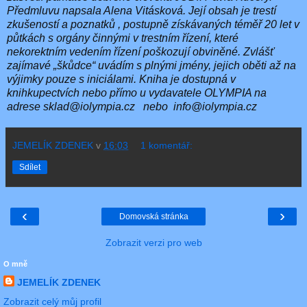
Předmluvu napsala Alena Vitásková. Její obsah je trestí
zkušeností a poznatků , postupně získávaných téměř 20 let v
půtkách s orgány činnými v trestním řízení, které
nekorektním vedením řízení poškozují obviněné. Zvlášť
zajímavé „škůdce“ uvádím s plnými jmény, jejich oběti až na
výjimky pouze s iniciálami. Kniha je dostupná v
knihkupectvích nebo přímo u vydavatele OLYMPIA na
adrese sklad@iolympia.cz
nebo
info@iolympia.cz
JEMELÍK ZDENEK
v
16:03
1 komentář:
Sdílet
‹
›
Domovská stránka
Zobrazit verzi pro web
O mně
JEMELÍK ZDENEK
Zobrazit celý můj profil