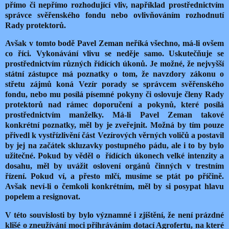
přímo či nepřímo rozhodující vliv, například prostřednictvím
správce svěřenského fondu nebo ovlivňováním rozhodnutí
Rady protektorů.
Avšak v tomto bodě Pavel Zeman neříká všechno, má-li ovšem
co říci. Vykonávání vlivu se neděje samo. Uskutečňuje se
prostřednictvím různých řídících úkonů. Je možné, že nejvyšší
státní zástupce má poznatky o tom, že navzdory zákonu o
střetu zájmů koná Vezír porady se správcem svěřenského
fondu, nebo mu posílá písemné pokyny či oslovuje členy Rady
protektorů nad rámec doporučení a pokynů, které posílá
prostřednictvím manželky. Má-li Pavel Zeman takové
konkrétní poznatky, měl by je zveřejnit. Možná by tím pouze
přivedl k vystřízlivění část Vezírových věrných voličů a postavil
by jej na začátek skluzavky postupného pádu, ale i to by bylo
užitečné. Pokud by věděl o
řídících úkonech velké intenzity a
dosahu, měl by uvážit oslovení orgánů činných v trestním
řízení. Pokud ví, a přesto mlčí, musíme se ptát po příčině.
Avšak neví-li o čemkoli konkrétním, měl by si posypat hlavu
popelem a resignovat.
V této souvislosti by bylo významné i zjištění, že není prázdné
klišé o zneužívání moci přihráváním dotací Agrofertu, na které