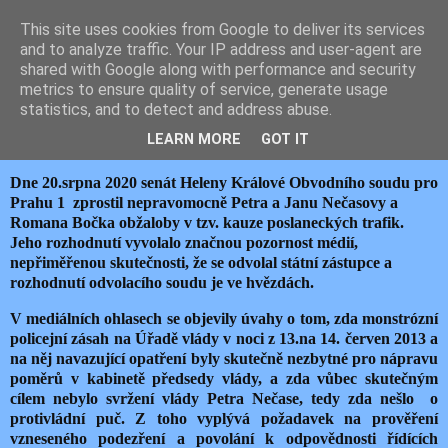
This site uses cookies from Google to deliver its services
JEMELIK ZDENĚK
and to analyze traffic. Your IP address and user-agent are
shared with Google along with performance and security
metrics to ensure quality of service, generate usage
statistics, and to detect and address abuse.
čtvrtek 27. srpna 2020
O PUČI A PUČISTECH
LEARN MORE
GOT IT
Dne 20.srpna 2020 senát Heleny Králové Obvodního soudu pro
Prahu 1 zprostil nepravomocně Petra a Janu Nečasovy a
Romana Bočka obžaloby v tzv. kauze poslaneckých trafik.
Jeho rozhodnutí vyvolalo značnou pozornost médií,
nepřiměřenou skutečnosti, že se odvolal státní zástupce a
rozhodnutí odvolacího soudu je ve hvězdách.
V mediálních ohlasech se objevily úvahy o tom, zda monstrózní
policejní zásah na Úřadě vlády v noci z 13.na 14. červen 2013 a
na něj navazující opatření byly skutečně nezbytné pro nápravu
poměrů v kabinetě předsedy vlády, a zda vůbec skutečným
cílem nebylo svržení vlády Petra Nečase, tedy zda nešlo o
protivládní puč. Z toho vyplývá požadavek na prověření
vzneseného podezření a povolání k odpovědnosti řídících