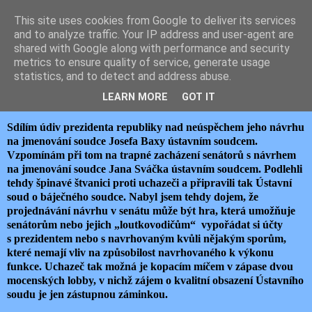
This site uses cookies from Google to deliver its services
JEMELIK ZDENĚK
and to analyze traffic. Your IP address and user-agent are
shared with Google along with performance and security
metrics to ensure quality of service, generate usage
statistics, and to detect and address abuse.
pátek 26. května 2023
POČTENÍČKO PRO SENÁTORY
LEARN MORE
GOT IT
Sdílím údiv prezidenta republiky nad neúspěchem jeho návrhu
na jmenování soudce Josefa Baxy ústavním soudcem.
Vzpomínám při tom na trapné zacházení senátorů s návrhem
na jmenování soudce Jana Sváčka ústavním soudcem. Podlehli
tehdy špinavé štvanici proti uchazeči a připravili tak Ústavní
soud o báječného soudce. Nabyl jsem tehdy dojem, že
projednávání návrhu v senátu může být hra, která umožňuje
senátorům nebo jejich „loutkovodičům“ vypořádat si účty
s prezidentem nebo s navrhovaným kvůli nějakým sporům,
které nemají vliv na způsobilost navrhovaného k výkonu
funkce. Uchazeč tak možná je kopacím míčem v zápase dvou
mocenských lobby, v nichž zájem o kvalitní obsazení Ústavního
soudu je jen zástupnou záminkou.