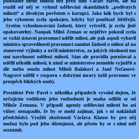
podstatně méně milostí než před ním Václav Havel, ale na
rozdíl od něj se vyhnul udělování skandálních „podivných
milostí“ a divokým pověstem o korupci. Jako laik bych byl s
jeho výkonem zcela spokojen, kdyby byl poněkud štědřejší.
Systém vyhodnocování žádostí, který vytvořil, je zcela jistě
opakovatelný. Naopak Miloš Zeman se nejdříve pokusil zcela
se vzdát ústavní pravomoci udělit milost, ale pak aspoň vybavil
ministra spravedlnosti pravomocí zamítat žádosti o milost až na
stanovené výjimky a určil ministerstvu, za jakých okolností mu
smí navrhnout udělení milosti. Sám ale pravidla porušoval a
udělil několik milostí, k nimž se ministerstvo nemohlo vyjádřit a
dle mého soudu milost Miloši Balákovi a Janě Nečasové-
Nagyové udělil v rozporu s dobrými mravy (užil pravomoc ve
prospěch blízkých osob).
Prezident Petr Pavel v několika případech vyvolal dojem, že
určujícím vodítkem jeho rozhodnutí je snaha odlišit se od
Miloše Zemana. V případě agendy udělování milostí ho asi
vůbec nenapadlo, že by se mohl zajímat, jak s ní nakládali
předchůdci. Využití zkušeností Václava Klause by pro něj
možná bylo pod jeho důstojnost, ale přesto by se s nimi měl
seznámit.