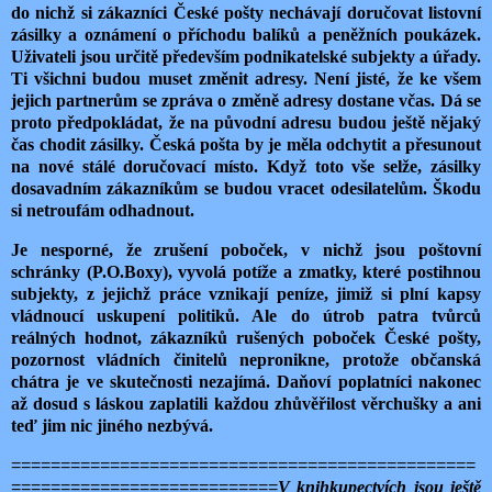
do nichž si zákazníci České pošty nechávají doručovat listovní
zásilky a oznámení o příchodu balíků a peněžních poukázek.
Uživateli jsou určitě především podnikatelské subjekty a úřady.
Ti všichni budou muset změnit adresy. Není jisté, že ke všem
jejich partnerům se zpráva o změně adresy dostane včas. Dá se
proto předpokládat, že na původní adresu budou ještě nějaký
čas chodit zásilky. Česká pošta by je měla odchytit a přesunout
na nové stálé doručovací místo. Když toto vše selže, zásilky
dosavadním zákazníkům se budou vracet odesilatelům. Škodu
si netroufám odhadnout.
Je nesporné, že zrušení poboček, v nichž jsou poštovní
schránky (P.O.Boxy), vyvolá potíže a zmatky, které postihnou
subjekty, z jejichž práce vznikají peníze, jimiž si plní kapsy
vládnoucí uskupení politiků. Ale do útrob patra tvůrců
reálných hodnot, zákazníků rušených poboček České pošty,
pozornost vládních činitelů nepronikne, protože občanská
chátra je ve skutečnosti nezajímá. Daňoví poplatníci nakonec
až dosud s láskou zaplatili každou zhůvěřilost věrchušky a ani
teď jim nic jiného nezbývá.
===============================================
===========================
V knihkupectvích jsou ještě