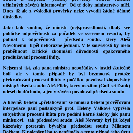
učiněných závěrů informován“. Od té doby ministerstvo mlčí.
Dnes již ale z výsledků prověrky nelze vyvodit žádné účinné
důsledky.
Jako laik soudím, že ministr (ne)spravedlnosti, dbalý své
politické odpovědnosti za pořádek ve svěřeném resortu, by
pohnal k odpovědnosti předsedu soudu, který Aleši
Novotnému trpěl nehorázné jednání. V té souvislosti by mělo
proběhnout kritické zkoumání důvodnosti opakovaného
prodlužování procesní lhůty.
Nejsem si jist, zda pana ministra nepořádky v justici skutečně
bolí, ale v tomto případě by byl bezmocný, protože
překračování procesní lhůty z počátku povoloval zlopověstný
místopředseda soudu Aleš Flídr, který mezitím (Gott sei Dank)
odešel do důchodu, a jen v závěru povoloval předseda soudu.
A hlavně: během „přetahování“ se mnou a během prověřování
interpelace paní poslankyně prof. Heleny Válkové vypršela
subjektivní procesní lhůta pro podání kárné žaloby jak panu
ministrovi, tak předsedovi soudu. Aleš Novotný byl již kdysi
kázeňsky potrestán bývalým předsedou soudu Milanem
Bořkem. K polepšení ho to nepřimělo a tento případ jeho úctu