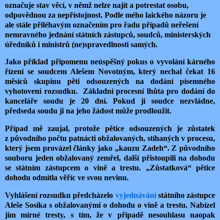
označuje stav věcí, v němž nelze najít a potrestat osobu,
odpovědnou za nepřístojnost. Podle mého laického názoru je
ale stále přiléhavým označením pro řadu případů neřešení
nemravného jednání státních zástupců, soudců, ministerských
úředníků i ministrů (ne)spravedlnosti samých.
Jako příklad připomenu neúspěšný pokus o vyvolání kárného
řízení se soudcem Alešem Novotným, který nechal čekat 16
měsíců skupinu pěti odsouzených na dodání písemného
vyhotovení rozsudku. Základní procesní lhůta pro dodání do
kanceláře soudu je 20 dní. Pokud ji soudce nezvládne,
předseda soudu ji na jeho žádost může prodloužit.
Případ mě zaujal, protože pětice odsouzených je zůstatek
z původního počtu patnácti obžalovaných, stíhaných v procesu,
který jsem provázel články jako „kauzu Zadeh“. Z původního
souboru jeden obžalovaný zemřel, další přistoupili na dohodu
se státním zástupcem o vině a trestu. „Zůstatková“ pětice
dohodu odmítla věříc ve svou nevinu.
Vyhlášení rozsudku předcházelo
vyjednávání
státního zástupce
Aleše Sosíka s obžalovanými o dohodu o vině a trestu. Nabízel
jim mírné tresty, s tím, že v případě nesouhlasu naopak