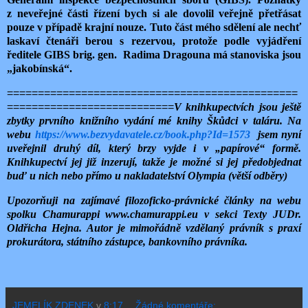
z neveřejné části řízení bych si ale dovolil veřejně přetřásat
pouze v případě krajní nouze. Tuto část mého sdělení ale nechť
laskaví čtenáři berou s rezervou, protože podle vyjádření
ředitele GIBS brig. gen. Radima Dragouna má stanoviska jsou
„jakobínská“.
===============================================
===========================
V knihkupectvích jsou ještě
zbytky prvního knižního vydání mé knihy Škůdci v taláru. Na
webu
https://www.bezvydavatele.cz/book.php?Id=1573
jsem nyní
uveřejnil druhý díl, který brzy vyjde i v „papírové“ formě.
Knihkupectví jej již inzerují, takže je možné si jej předobjednat
buď u nich nebo přímo u nakladatelství Olympia (větší odběry)
Upozorňuji na zajímavé filozoficko-právnické články na webu
spolku Chamurappi www.chamurappi.eu v sekci Texty JUDr.
Oldřicha Hejna. Autor je mimořádně vzdělaný právník s praxí
prokurátora, státního zástupce, bankovního právníka.
JEMELÍK ZDENEK
v
8:17
Žádné komentáře: