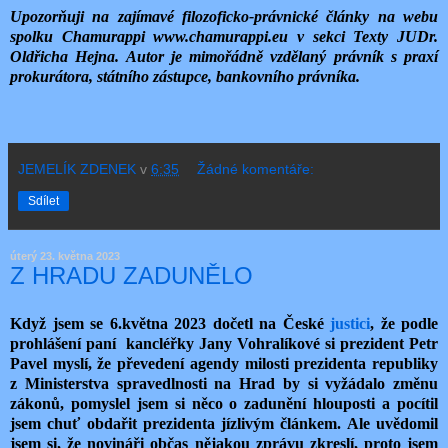
Upozorňuji na zajímavé filozoficko-právnické články na webu
spolku Chamurappi www.chamurappi.eu v sekci Texty JUDr.
Oldřicha Hejna. Autor je mimořádně vzdělaný právník s praxí
prokurátora, státního zástupce, bankovního právníka.
JEMELÍK ZDENEK
v
6:35
Žádné komentáře:
Sdílet
úterý 23. května 2023
Z HRADU ZADUNĚLO
Když jsem se 6.května 2023 dočetl na České
justici
, že podle
prohlášení paní kancléřky Jany Vohralíkové si prezident Petr
Pavel myslí, že převedení agendy milosti prezidenta republiky
z Ministerstva spravedlnosti na Hrad by si vyžádalo změnu
zákonů, pomyslel jsem si něco o zadunění hlouposti a pocítil
jsem chuť obdařit prezidenta jízlivým článkem. Ale uvědomil
jsem si, že novináři občas nějakou zprávu zkreslí, proto jsem