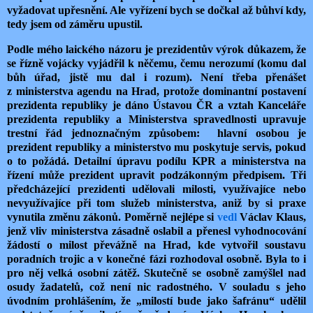
vyžadovat upřesnění. Ale vyřízení bych se dočkal až bůhví kdy,
tedy jsem od záměru upustil.
Podle mého laického názoru je prezidentův výrok důkazem, že
se řízně vojácky vyjádřil k něčemu, čemu nerozumí (komu dal
bůh úřad, jistě mu dal i rozum). Není třeba přenášet
z ministerstva agendu na Hrad, protože dominantní postavení
prezidenta republiky je dáno Ústavou ČR a vztah Kanceláře
prezidenta republiky a Ministerstva spravedlnosti upravuje
trestní řád jednoznačným způsobem: hlavní osobou je
prezident republiky a ministerstvo mu poskytuje servis, pokud
o to požádá. Detailní úpravu podílu KPR a ministerstva na
řízení může prezident upravit podzákonným předpisem. Tři
předcházející prezidenti udělovali milosti, využívajíce nebo
nevyužívajíce při tom služeb ministerstva, aniž by si praxe
vynutila změnu zákonů. Poměrně nejlépe si
vedl
Václav Klaus,
jenž vliv ministerstva zásadně oslabil a přenesl vyhodnocování
žádostí o milost převážně na Hrad, kde vytvořil soustavu
poradních trojic a v konečné fázi rozhodoval osobně. Byla to i
pro něj velká osobní zátěž. Skutečně se osobně zamýšlel nad
osudy žadatelů, což není nic radostného. V souladu s jeho
úvodním prohlášením, že „milostí bude jako šafránu“ udělil