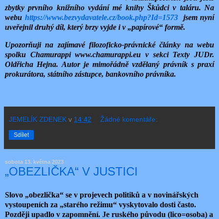
zbytky prvního knižního vydání mé knihy Škůdci v taláru. Na
webu
https://www.bezvydavatele.cz/book.php?Id=1573
jsem nyní
uveřejnil druhý díl, který brzy vyjde i v „papírové“ formě.
Upozorňuji na zajímavé filozoficko-právnické články na webu
spolku Chamurappi www.chamurappi.eu v sekci Texty JUDr.
Oldřicha Hejna. Autor je mimořádně vzdělaný právník s praxí
prokurátora, státního zástupce, bankovního právníka.
JEMELÍK ZDENEK
v
14:42
Žádné komentáře:
Sdílet
sobota 13. května 2023
„OBEZLIČKA“ V JUSTICI
Slovo „obezlička“ se v projevech politiků a v novinářských
vystoupeních za „starého režimu“ vyskytovalo dosti často.
Později upadlo v zapomnění. Je ruského původu (lico=osoba) a