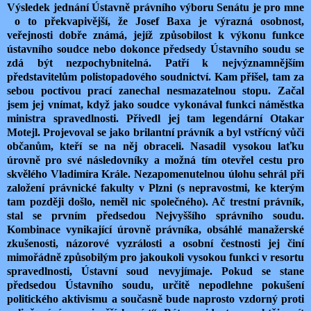
Výsledek jednání Ústavně právního výboru Senátu je pro mne
o to překvapivější, že Josef Baxa je výrazná osobnost,
veřejnosti dobře známá, jejíž způsobilost k výkonu funkce
ústavního soudce nebo dokonce předsedy Ústavního soudu se
zdá být nezpochybnitelná. Patří k nejvýznamnějším
představitelům polistopadového soudnictví. Kam přišel, tam za
sebou poctivou prací zanechal nesmazatelnou stopu. Začal
jsem jej vnímat, když jako soudce vykonával funkci náměstka
ministra spravedlnosti. Přivedl jej tam legendární Otakar
Motejl. Projevoval se jako brilantní právník a byl vstřícný vůči
občanům, kteří se na něj obraceli. Nasadil vysokou laťku
úrovně pro své následovníky a možná tím otevřel cestu pro
skvělého Vladimíra Krále. Nezapomenutelnou úlohu sehrál při
založení právnické fakulty v Plzni (s nepravostmi, ke kterým
tam později došlo, neměl nic společného). Ač trestní právník,
stal se prvním předsedou Nejvyššího správního soudu.
Kombinace vynikající úrovně právníka, obsáhlé manažerské
zkušenosti, názorové vyzrálosti a osobní čestnosti jej činí
mimořádně způsobilým pro jakoukoli vysokou funkci v resortu
spravedlnosti, Ústavní soud nevyjímaje. Pokud se stane
předsedou Ústavního soudu, určitě nepodlehne pokušení
politického aktivismu a současně bude naprosto vzdorný proti