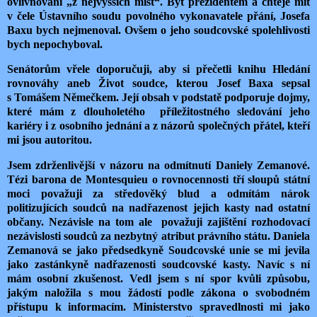
ovlivňování „z nejvyšších míst“. Být prezidentem a chtěje mít
v čele Ústavního soudu povolného vykonavatele přání, Josefa
Baxu bych nejmenoval. Ovšem o jeho soudcovské spolehlivosti
bych nepochyboval.
Senátorům vřele doporučuji, aby si přečetli knihu Hledání
rovnováhy aneb Život soudce, kterou Josef Baxa sepsal
s Tomášem Němečkem. Její obsah v podstatě podporuje dojmy,
které mám z dlouholetého příležitostného sledování jeho
kariéry i z osobního jednání a z názorů společných přátel, kteří
mi jsou autoritou.
Jsem zdrženlivější v názoru na odmítnutí Daniely Zemanové.
Tézi barona de Montesquieu o rovnocennosti tří sloupů státní
moci považuji za středověký blud a odmítám nárok
politizujících soudců na nadřazenost jejich kasty nad ostatní
občany. Nezávisle na tom ale považuji zajištění rozhodovací
nezávislosti soudců za nezbytný atribut právního státu. Daniela
Zemanová se jako předsedkyně Soudcovské unie se mi jevila
jako zastánkyně nadřazenosti soudcovské kasty. Navíc s ní
mám osobní zkušenost. Vedl jsem s ní spor kvůli způsobu,
jakým naložila s mou žádostí podle zákona o svobodném
přístupu k informacím. Ministerstvo spravedlnosti mi jako