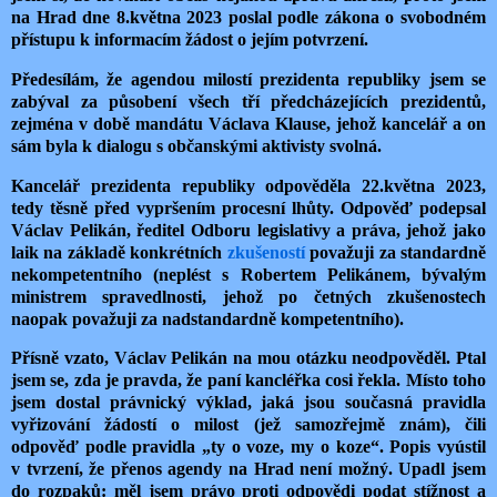
na Hrad dne 8.května 2023 poslal podle zákona o svobodném
přístupu k informacím žádost o jejím potvrzení.
Předesílám, že agendou milostí prezidenta republiky jsem se
zabýval za působení všech tří předcházejících prezidentů,
zejména v době mandátu Václava Klause, jehož kancelář a on
sám byla k dialogu s občanskými aktivisty svolná.
Kancelář prezidenta republiky odpověděla 22.května 2023,
tedy těsně před vypršením procesní lhůty. Odpověď podepsal
Václav Pelikán, ředitel Odboru legislativy a práva, jehož jako
laik na základě konkrétních
zkušeností
považuji za standardně
nekompetentního (neplést s Robertem Pelikánem, bývalým
ministrem spravedlnosti, jehož po četných zkušenostech
naopak považuji za nadstandardně kompetentního).
Přísně vzato, Václav Pelikán na mou otázku neodpověděl. Ptal
jsem se, zda je pravda, že paní kancléřka cosi řekla. Místo toho
jsem dostal právnický výklad, jaká jsou současná pravidla
vyřizování žádostí o milost (jež samozřejmě znám), čili
odpověď podle pravidla „ty o voze, my o koze“. Popis vyústil
v tvrzení, že přenos agendy na Hrad není možný. Upadl jsem
do rozpaků: měl jsem právo proti odpovědi podat stížnost a