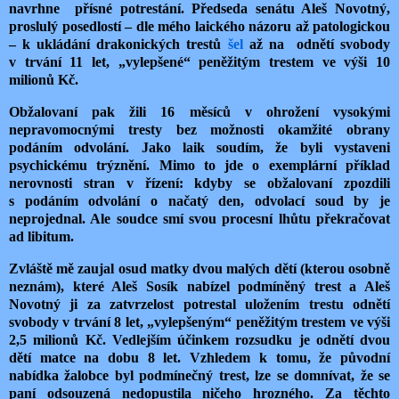
navrhne přísné potrestání. Předseda senátu Aleš Novotný,
proslulý posedlostí – dle mého laického názoru až patologickou
– k ukládání drakonických trestů
šel
až na odnětí svobody
v trvání 11 let, „vylepšené“ peněžitým trestem ve výši 10
milionů Kč.
Obžalovaní pak žili 16 měsíců v ohrožení vysokými
nepravomocnými tresty bez možnosti okamžité obrany
podáním odvolání. Jako laik soudím, že byli vystaveni
psychickému trýznění. Mimo to jde o exemplární příklad
nerovnosti stran v řízení: kdyby se obžalovaní zpozdili
s podáním odvolání o načatý den, odvolací soud by je
neprojednal. Ale soudce smí svou procesní lhůtu překračovat
ad libitum.
Zvláště mě zaujal osud matky dvou malých dětí (kterou osobně
neznám), které Aleš Sosík nabízel podmíněný trest a Aleš
Novotný ji za zatvrzelost potrestal uložením trestu odnětí
svobody v trvání 8 let, „vylepšeným“ peněžitým trestem ve výši
2,5 milionů Kč. Vedlejším účinkem rozsudku je odnětí dvou
dětí matce na dobu 8 let. Vzhledem k tomu, že původní
nabídka žalobce byl podmínečný trest, lze se domnívat, že se
paní odsouzená nedopustila ničeho hrozného. Za těchto