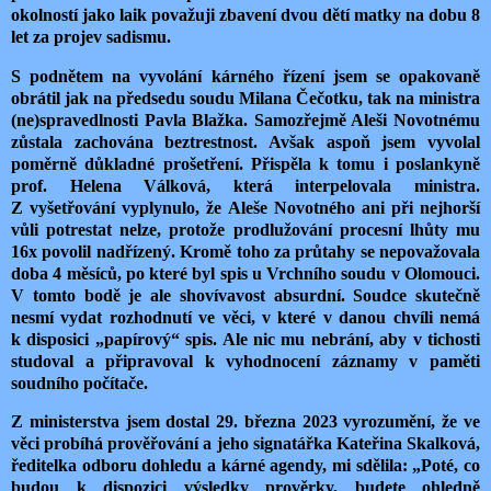
okolností jako laik považuji zbavení dvou dětí matky na dobu 8
let za projev sadismu.
S podnětem na vyvolání kárného řízení jsem se opakovaně
obrátil jak na předsedu soudu Milana Čečotku, tak na ministra
(ne)spravedlnosti Pavla Blažka. Samozřejmě Aleši Novotnému
zůstala zachována beztrestnost. Avšak aspoň jsem vyvolal
poměrně důkladné prošetření. Přispěla k tomu i poslankyně
prof. Helena Válková, která interpelovala ministra.
Z vyšetřování vyplynulo, že Aleše Novotného ani při nejhorší
vůli potrestat nelze, protože prodlužování procesní lhůty mu
16x povolil nadřízený. Kromě toho za průtahy se nepovažovala
doba 4 měsíců, po které byl spis u Vrchního soudu v Olomouci.
V tomto bodě je ale shovívavost absurdní. Soudce skutečně
nesmí vydat rozhodnutí ve věci, v které v danou chvíli nemá
k disposici „papírový“ spis. Ale nic mu nebrání, aby v tichosti
studoval a připravoval k vyhodnocení záznamy v paměti
soudního počítače.
Z ministerstva jsem dostal 29. března 2023 vyrozumění, že ve
věci probíhá prověřování a jeho signatářka Kateřina Skalková,
ředitelka odboru dohledu a kárné agendy, mi sdělila: „Poté, co
budou k dispozici výsledky prověrky, budete ohledně