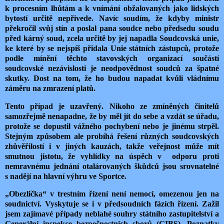
k procesním lhůtám a k vnímání obžalovaných jako lidských
bytostí určitě nepřivede. Navíc soudím, že kdyby ministr
překročil svůj stín a poslal pana soudce nebo předsedu soudu
před kárný soud, zcela určitě by jej napadla Soudcovská unie,
ke které by se nejspíš přidala Unie státních zástupců, protože
podle mínění těchto stavovských organizací součástí
soudcovské nezávislosti je neodpovědnost soudců za špatné
skutky. Dost na tom, že ho budou napadat kvůli vládnímu
záměru na zmrazení platů.
Tento případ je uzavřený. Nikoho ze zmíněných činitelů
samozřejmě nenapadne, že by měl jít do sebe a vzdát se úřadu,
protože se dopustil vážného pochybení nebo je jinému strpěl.
Stejným způsobem ale probíhá řešení různých soudcovských
zhůvěřilostí i v jiných kauzách, takže veřejnost může mít
smutnou jistotu, že vyhlídky na úspěch v odporu proti
nemravnému jednání otalárovaných škůdců jsou srovnatelné
s nadějí na hlavní výhru ve Sportce.
„Obezlička“ v trestním řízení není nemocí, omezenou jen na
soudnictví. Vyskytuje se i v předsoudních fázích řízení. Zažil
jsem zajímavé případy neblahé souhry státního zastupitelství a
Generální inspekce bezpečnostních sborů (GIBS). Poznatky