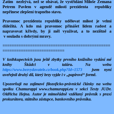
Zatím nezbývá, než se obávat, že vystřídání Miloše Zemana
Petrem Pavlem v agendě milosti prezidenta republiky
nepřinese zlepšení trapného stavu.
Pravomoc prezidenta republiky udělovat milost je velmi
důležitá. A kdo má pravomoc přinášet lidem radost a
napravovat křivdy, by ji měl využívat, a to nezištně a
v souladu s dobrými mravy.
===============================================
===========================
V knihkupectvích jsou ještě zbytky prvního knižního vydání mé
knihy Škůdci v taláru. Na webu
https://www.bezvydavatele.cz/book.php?Id=1573
jsem nyní
uveřejnil druhý díl, který brzy vyjde i v „papírové“ formě.
Upozorňuji na zajímavé filozoficko-právnické články na webu
spolku Chamurappi www.chamurappi.eu v sekci Texty JUDr.
Oldřicha Hejna. Autor je mimořádně vzdělaný právník s praxí
prokurátora, státního zástupce, bankovního právníka.