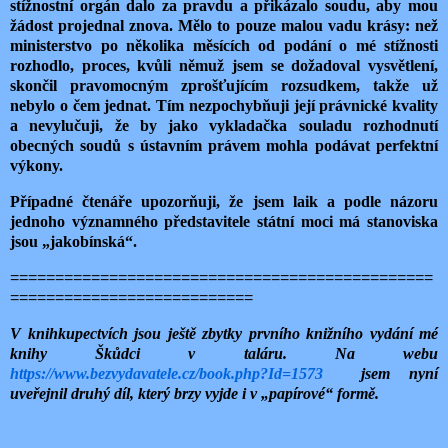
stížnostní orgán dalo za pravdu a přikázalo soudu, aby mou
žádost projednal znova. Mělo to pouze malou vadu krásy: než
ministerstvo po několika měsících od podání o mé stížnosti
rozhodlo, proces, kvůli němuž jsem se dožadoval vysvětlení,
skončil pravomocným zprošťujícím rozsudkem, takže už
nebylo o čem jednat. Tím nezpochybňuji její právnické kvality
a nevylučuji, že by jako vykladačka souladu rozhodnutí
obecných soudů s ústavním právem mohla podávat perfektní
výkony.
Případné čtenáře upozorňuji, že jsem laik a podle názoru
jednoho významného představitele státní moci má stanoviska
jsou „jakobínská“.
===============================================
===========================
V knihkupectvích jsou ještě zbytky prvního knižního vydání mé
knihy Škůdci v taláru. Na webu
https://www.bezvydavatele.cz/book.php?Id=1573
jsem nyní
uveřejnil druhý díl, který brzy vyjde i v „papírové“ formě.