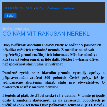
JEMELÍK ZDENEK
v
6:25
Žádné komentáře:
Sdílet
úterý 16. května 2023
CO NÁM VÍT RAKUŠAN NEŘEKL
Díky tvořivosti asociální Fialovy vlády se občané v posledních
několika měsících rozhodně nenudí. Z médií se na ně valí
nepřetržitý proud rozčilujících informací. Mění se náměty:
když se už jeden omrzí, přijde další. Některý vyhasne dříve,
než společnost stačí úplně jej vstřebat.
Poměrně rychle se z hlavního proudu vytratily zprávy o
připravovaném zrušení 300 poboček České pošty, jež je
jednoznačně zhoršením služeb státu pro obyvatelstvo. O
protestech se už v médiích nemluví.
I tentokrát platí, že ďábel se skrývá v detailu. V tomto případě
došlo k zamlčení skutečnosti, že na zrušených pobočkách je
určitě několik set nebo i tisíc poštovních schránek (P.O. Boxů),