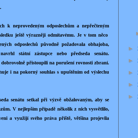
.
ných k neprovedeným odposlechům a nepřečteným
ledku ještě výrazněji odmítavému. Je v tom něco
dených odposlechů původně požadovala obhajoba,
►
navrhl státní zástupce nebo předseda senátu.
►
 dobrovolně přistoupili na porušení rovnosti zbraní.
►
ahuje i na pokorný souhlas s upuštěním od výslechu
►
►
eda senátu setkal při výzvě obžalovaným, aby se
ům. V nejlepším případě několik z nich vysvětlilo,
eni a využijí svého práva příště, většina projevila