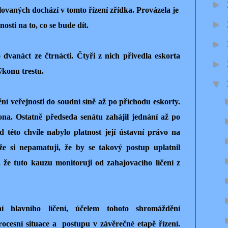
►
aných dochází v tomto řízení zřídka. Provázela je
►
osti na to, co se bude dít.
►
dvanáct ze čtrnácti. Čtyři z nich přivedla eskorta
►
výkonu trestu.
▼
ní veřejnosti do soudní síně až po příchodu eskorty.
ona. Ostatně předseda senátu zahájil jednání až po
d této chvíle nabylo platnost její ústavní právo na
 že si nepamatuji, že by se takový postup uplatnil
 že tuto kauzu monitoruji od zahajovacího líčení z
 hlavního líčení, účelem tohoto shromáždění
rocesní situace a
postupu v závěrečné etapě řízení.