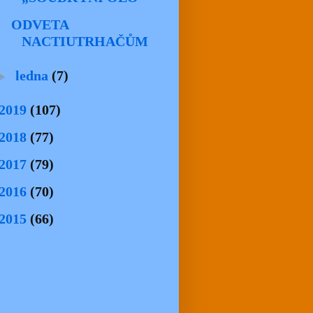
ODVETA
NACTIUTRHAČŮM
►
ledna
(7)
2019
(107)
2018
(77)
2017
(79)
2016
(70)
2015
(66)