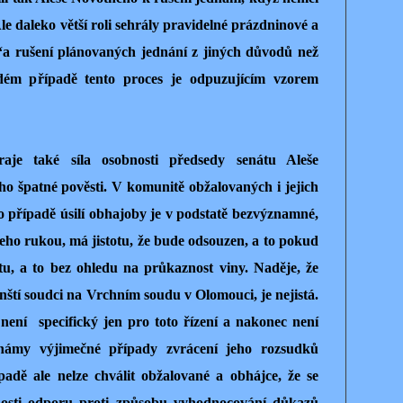
 daleko větší roli sehrály pravidelné prázdninové a
“a rušení plánovaných jednání z jiných důvodů než
dém případě tento proces je odpuzujícím vzorem
aje také síla osobnosti předsedy senátu Aleše
ho špatné pověsti. V komunitě obžalovaných i jejich
o případě úsilí obhajoby je v podstatě bezvýznamné,
jeho rukou, má jistotu, že bude odsouzen, a to pokud
, a to bez ohledu na průkaznost viny. Naděje, že
enští soudci na Vrchním soudu v Olomouci, je nejistá.
není
specifický jen pro toto řízení a nakonec není
známy výjimečné případy zvrácení jeho rozsudků
adě ale nelze chválit obžalované a obhájce, že se
lnosti odporu proti způsobu vyhodnocování důkazů