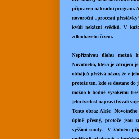
připraven náhradní program. Ale
novoroční „procesní přestávky
kvůli nekázni svědků. V kaž
zdlouhavého řízení.
Nepříznivou úlohu možná hr
Novotného, která je zdrojem je
obhájců přežívá názor, že v jeh
protože ten, kdo se dostane do 
možno k hodně vysokému trestu
jeho tvrdost napraví bývalí voj
Tento obraz Aleše
Novotného 
úplně přesný, protože jsou 
vyššími soudy.
V žádném příp
podřizují představě o bezúče