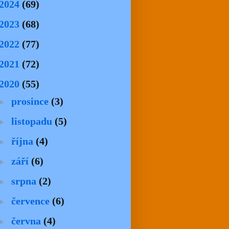
2024
(69)
2023
(68)
2022
(77)
2021
(72)
2020
(55)
►
prosince
(3)
►
listopadu
(5)
►
října
(4)
►
září
(6)
►
srpna
(2)
►
července
(6)
►
června
(4)