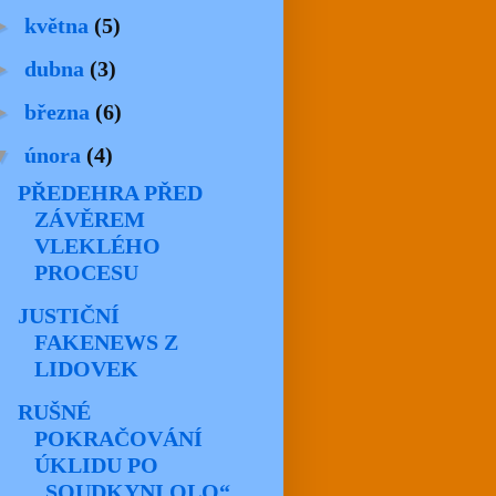
►
května
(5)
►
dubna
(3)
►
března
(6)
▼
února
(4)
PŘEDEHRA PŘED
ZÁVĚREM
VLEKLÉHO
PROCESU
JUSTIČNÍ
FAKENEWS Z
LIDOVEK
RUŠNÉ
POKRAČOVÁNÍ
ÚKLIDU PO
„SOUDKYNI OLO“