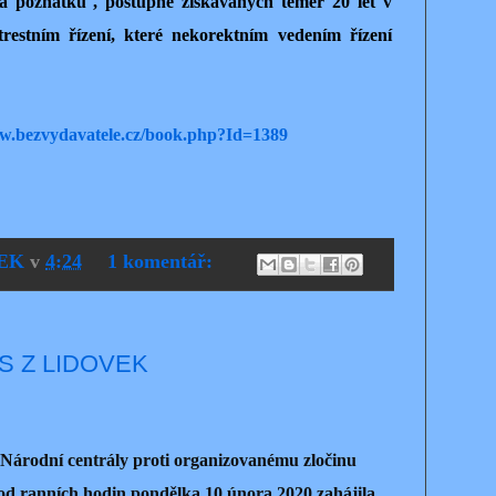
í a poznatků , postupně získávaných téměř 20 let v
restním řízení, které nekorektním vedením řízení
ww.bezvydavatele.cz/book.php?Id=1389
EK
v
4:24
1 komentář:
S Z LIDOVEK
Národní centrály proti organizovanému zločinu
od ranních hodin pondělka 10.února 2020 zahájila