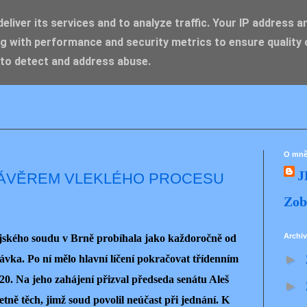
liver its services and to analyze traffic. Your IP address a
g with performance and security metrics to ensure quality 
IK ZDENĚK
 to detect and address abuse.
O mn
J
ÁVĚREM VLEKLÉHO PROCESU
Zob
Archiv
jského soudu v Brně probíhala jako každoročně od
►
távka. Po ní mělo hlavní líčení pokračovat třídenním
0. Na jeho zahájení přizval předseda senátu Aleš
►
ně těch, jimž soud povolil neúčast při jednání. K