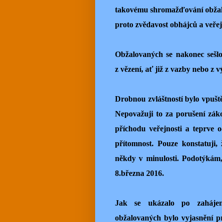
takovému shromažďování obžalov
proto zvědavost obhájců a veřejn
Obžalovaných se nakonec sešlo 
z vězení, ať již z vazby nebo z 
Drobnou zvláštností bylo vpuště
Nepovažuji to za porušení zák
příchodu veřejnosti a teprve o
přítomnost. Pouze konstatuji,
někdy v minulosti. Podotýkám,
8.března 2016.
Jak se ukázalo po zahájení
obžalovaných bylo vyjasnění p