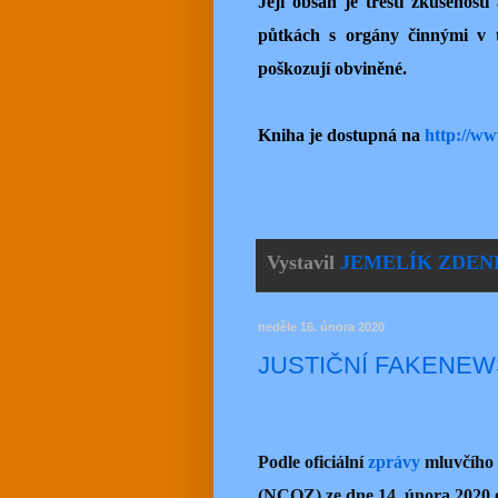
Její obsah je trestí zkušenost
půtkách s orgány činnými v t
poškozují obviněné.
Kniha je dostupná na
http://w
Vystavil
JEMELÍK ZDEN
neděle 16. února 2020
JUSTIČNÍ FAKENEW
Podle oficiální
zprávy
mluvčího 
(NCOZ) ze dne 14. února 2020 