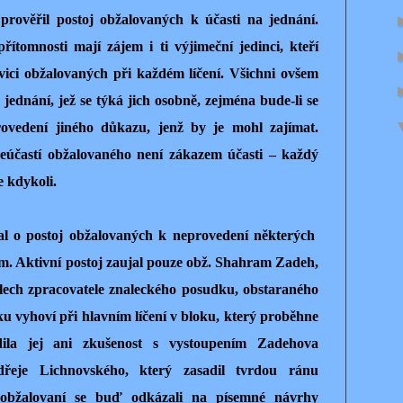
prověřil postoj obžalovaných k účasti na jednání.
řítomnosti mají zájem i ti výjimeční jedinci, kteří
avici obžalovaných při každém líčení. Všichni ovšem
 jednání, jež se týká jich osobně, zejména bude-li se
ovedení jiného důkazu, jenž by je mohl zajímat.
eúčastí obžalovaného není zákazem účasti – každý
e kdykoli.
al o postoj obžalovaných k neprovedení některých
. Aktivní postoj zaujal pouze obž. Shahram Zadeh,
lech zpracovatele znaleckého posudku, obstaraného
 vyhoví při hlavním líčení v bloku, který proběhne
ila jej ani zkušenost s vystoupením Zadehova
dřeje Lichnovského, který zasadil tvrdou ránu
í obžalovaní se buď odkázali na písemné návrhy