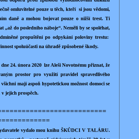
ečně omluvitelné pouze u těch, kteří
si jsou vědomi,
ením daně a mohou bojovat pouze o nižší trest. Ti
at „až do posledního náboje“. Neměli by se spoléhat,
dmíněné propuštění po odpykání poloviny trestu:
innost spoluúčasti na úhradě způsobené škody.
e dne 24. února 2020
lze Aleši Novotnému přiznat, že
vaným prostor pro využití pravidel spravedlivého
: všichni mají aspoň hypotetickou možnost domoci se
v jejich prospěch.
===========================
=============
z vydavatele vydalo mou knihu ŠKŮDCI V TALÁRU.