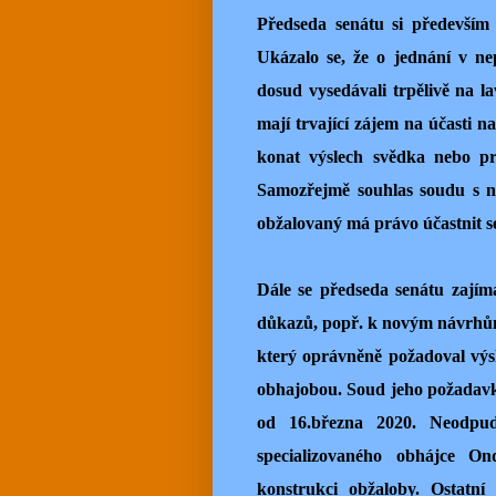
Předseda senátu si především 
Ukázalo se, že o jednání v nep
dosud vysedávali trpělivě na l
mají trvající zájem na účasti na
konat výslech svědka nebo pr
Samozřejmě souhlas soudu s n
obžalovaný má právo účastnit s
Dále se předseda senátu zajím
důkazů, popř. k novým návrhům
který oprávněně požadoval výs
obhajobou. Soud jeho požadavku
od 16.března 2020. Neodpud
specializovaného obhájce On
konstrukci obžaloby. Ostatn