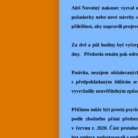
Aleš Novotný nakonec vyzval o
požadavky nebo nové návrhy sdě
příležitost, aby napravili proj
Za dvě a půl hodiny byl vyčer
dny.
Předseda senátu pak odroč
Pasivita, nezájem obžalovaných
s předpokládaným blížícím s
vyvrcholily neuvěřitelným způs
Příčinou může být prostá psychi
podle zbožného přání předse
v červnu r. 2020. Část protaho
bez omluvy nedostavovali a nuti