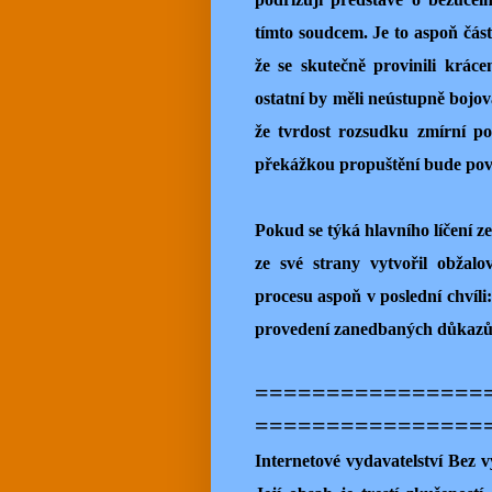
tímto soudcem. Je to aspoň část
že se skutečně provinili krác
ostatní by měli neústupně bojov
že tvrdost rozsudku zmírní po
překážkou propuštění bude pov
Pokud se týká hlavního líčení z
ze své strany vytvořil obžalo
procesu aspoň v poslední chvíli
provedení zanedbaných důkazů 
================
================
Internetové vydavatelství Be