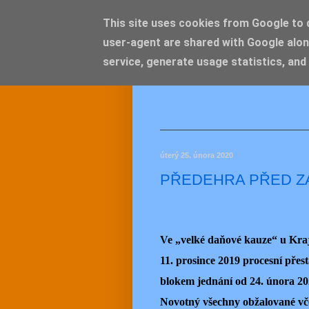
This site uses cookies from Google to de
user-agent are shared with Google alon
JEMEL
service, generate usage statistics, and
úterý 25. února 2020
PŘEDEHRA PŘED Z
Ve „velké daňové kauze“ u Kra
11. prosince 2019 procesní přes
blokem jednání od 24. února 202
Novotný všechny obžalované včet