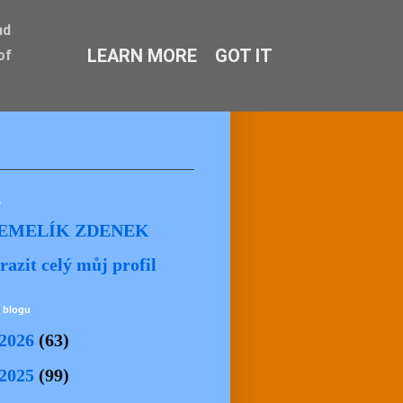
nd
LEARN MORE
GOT IT
of
ě
EMELÍK ZDENEK
razit celý můj profil
 blogu
2026
(63)
2025
(99)