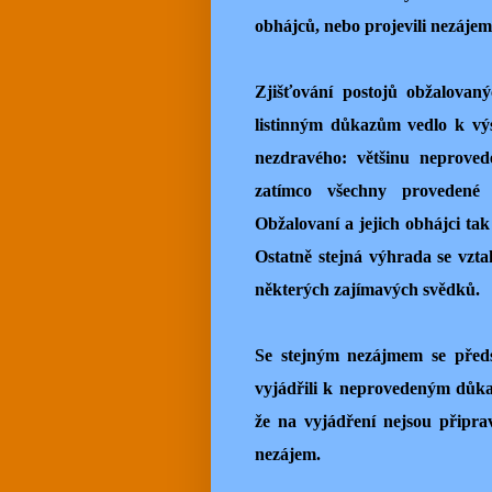
obhájců, nebo projevili nezájem
Zjišťování postojů obžalova
listinným důkazům vedlo k výs
nezdravého: většinu neprove
zatímco všechny provedené 
Obžalovaní a jejich obhájci tak
Ostatně stejná výhrada se vzt
některých zajímavých svědků.
Se stejným nezájmem se předs
vyjádřili k neprovedeným důkaz
že na vyjádření nejsou připrav
nezájem.