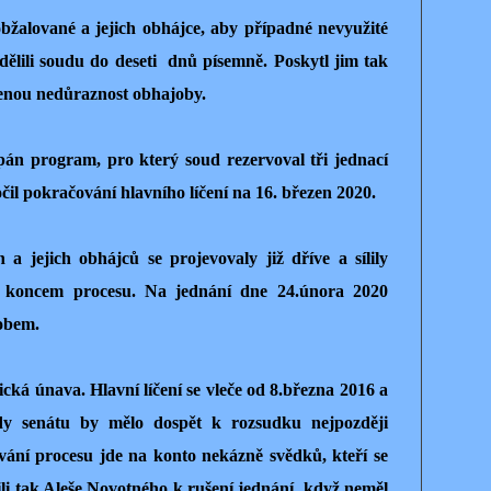
bžalované a jejich obhájce, aby případné nevyužité
lili soudu do deseti
dnů písemně. Poskytl jim tak
evenou nedůraznost obhajoby.
pán program, pro který soud rezervoval tři jednací
il pokračování hlavního líčení na 16. březen 2020.
 a jejich obhájců se projevovaly již dříve a sílily
e koncem procesu. Na jednání dne 24.února 2020
obem.
cká únava. Hlavní líčení se vleče od 8.března 2016 a
dy senátu by mělo dospět k rozsudku nejpozději
vání procesu jde na konto nekázně svědků, kteří se
li tak Aleše Novotného k rušení jednání, když neměl