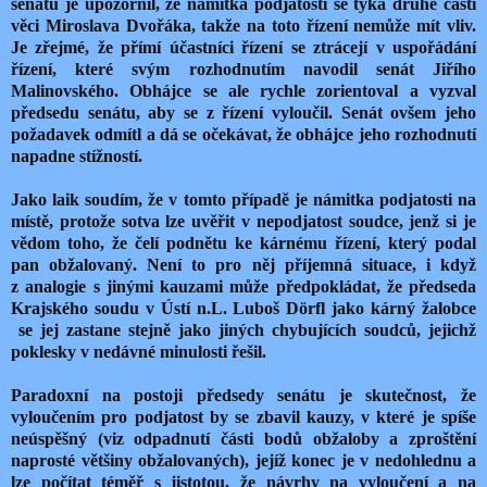
senátu je upozornil, že námitka podjatosti se týká druhé části
věci Miroslava Dvořáka, takže na toto řízení nemůže mít vliv.
Je zřejmé, že přímí účastníci řízení se ztrácejí v uspořádání
řízení, které svým rozhodnutím navodil senát Jiřího
Malinovského. Obhájce se ale rychle zorientoval a vyzval
předsedu senátu, aby se z řízení vyloučil. Senát ovšem jeho
požadavek odmítl a dá se očekávat, že obhájce jeho rozhodnutí
napadne stížností.
Jako laik soudím, že v tomto případě je námitka podjatosti na
místě, protože sotva lze uvěřit v nepodjatost soudce, jenž si je
vědom toho, že čelí podnětu ke kárnému řízení, který podal
pan obžalovaný. Není to pro něj příjemná situace, i když
z analogie s jinými kauzami může předpokládat, že předseda
Krajského soudu v Ústí n.L. Luboš Dörfl jako kárný žalobce
se jej zastane stejně jako jiných chybujících soudců, jejichž
poklesky v nedávné minulosti řešil.
Paradoxní na postoji předsedy senátu je skutečnost, že
vyloučením pro podjatost by se zbavil kauzy, v které je spíše
neúspěšný (viz odpadnutí části bodů obžaloby a zproštění
naprosté většiny obžalovaných), jejíž konec je v nedohlednu a
lze počítat téměř s jistotou, že návrhy na vyloučení a na