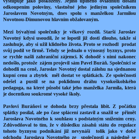
vystupuje jako poškozený. Jejího úplného ovládnutí dosáhl
odkoupením poloviny, vlastněné jeho jediným společníkem
Jaroslavem Novotným, dnes spolu s manželkou Jarmilou
Novotnou-Dimunovou hlavním obžalovaným.
Mezi bývalými společníky je věkový rozdíl. Starší Jaroslav
Novotný kdysi usoudil, že se lopotil již dosti dlouho, takže si
zasluhuje, aby si užil klidného života. Proto se rozhodl prodat
svůj podíl ve firmě. Tehdy se jednalo o výnosný byznys, proto
se rychle našli zahraniční zájemci. K dohodě s nimi nakonec
nedošlo, protože zájem projevil sám Pavel Buráň. Společníci se
dohodli na ceně, Jaroslav Novotný dostal zálohu na sjednanou
kupní cenu a zbytek měl dostat ve splátkách. Ze společnosti
odešel a pustil se na poklidnou dráhu vysokoškolského
pedagoga, na které působí také jeho manželka Jarmila, která
je docentkou soukromé vysoké školy.
Pavlovi Buráňovi se dohoda brzy přestala líbit. Z počátku
splátky posílal, ale po čase splácení zastavil a snažil se přimět
Jaroslava Novotného k souhlasu s podstatným snížením ceny.
Zdůvodňoval to tím, že v důsledku zásahů státu do regulace
tohoto byznysu podnikání již nevynáší tolik jako v době
odchodu Jaroslava Novotného ze společnosti a následně se