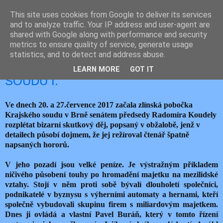
This site uses cookies from Google to deliver its services
JEMELIK ZDENĚK
and to analyze traffic. Your IP address and user-agent are
shared with Google along with performance and security
metrics to ensure quality of service, generate usage
statistics, and to detect and address abuse.
pátek 28. července 2017
HOROROVÝ PŘÍBĚH OD ZLÍNSKÉHO
LEARN MORE
GOT IT
SOUDU I.
Ve dnech 20. a 27.července 2017 začala zlínská pobočka
Krajského soudu v Brně senátem předsedy Radomíra Koudely
rozplétat bizarní skutkový děj, popsaný v obžalobě, jenž v
detailech působí dojmem, že jej režíroval čtenář špatně
napsaných hororů.
V jeho pozadí jsou velké peníze. Je výstražným příkladem
ničivého působení touhy po hromadění majetku na mezilidské
vztahy. Stojí v něm proti sobě bývalí dlouholetí společníci,
podnikatelé v byznysu s výherními automaty a hernami, kteří
společně vybudovali skupinu firem s miliardovým majetkem.
Dnes ji ovládá a vlastní Pavel Buráň, který v tomto řízení