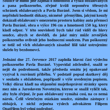
Soudce se mimo jiné zajímal o hmotnosti a výšku obžalovaných
a pana poškozeného, zřejmě kvůli nepoměru tělesných
schránek obžalovaných a Pavla Buráně. Jsem si vědom, že mi
nepřísluší hodnotit důkazy, nicméně přemýšlím, jakými kouzly
dokázali obžalovaní v omezeném prostoru kabiny auta přemoci
Pavla Buráně, obra o výšce 196 cm a hmotnosti 150 kg, který
kladl odpor. V této souvislosti bych také rád viděl do hlavy
soudce, abych se dověděl, do jaké míry může zevnějšek
poškozeného ovlivnit jeho hodnocení soudcem. Pan poškozený
se totiž od všch obžalovaných zásadně lišil také ustrojením:
slušelo by bezdomovci.
Jednání dne 27. července 2017 zaplnila hlavní část výslechu
poškozeného Pavla Buráně. Vypovídal zdrženlivě, snažil se
nejít do podrobností, takže předseda senátu jej opakovaně
vyzýval k rozvinutí příběhu. V podstatě popsal skutkový děj
v souladu s obžalobou, popřípadě s výše uvedeným popisem.
Velký důraz kladl na objasnění majetkoprávní stránky sporu
mez ním a Jaroslavem Novotným, kterou se snažil vylíčit tak,
aby bylo zřejmé, že pan obžalovaný vymáhá cosi, na co nemá
nárok. Čelil všetečným otázkám soudce, státního zástupce i
obhájců, z nichž zejména výslech advokátem Filipem
Opatřilem byl velmi podrobný.