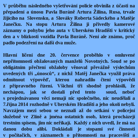
V průběhu následného vyšetřování policie obvinila z účasti na
přepadení a únosu Pavla Buráně Artura Žilina, Rusa, trvale
žijícího na Slovensku, a Slováky Roberta Sádeckého a Matěje
Janečku. Na stopu Artura Žilina ji přivedly kamerové
záznamy o pohybu jeho auta v Uherském Hradišti v kritický
den a v blízkosti vozidla Pavla Buráně. Není ale známo, proč
padlo podezření na další dva muže.
Hlavní líčení dne 20. července proběhlo v omluvené
nepřítomnosti obžalovaných manželů Novotných. Soud se po
obligátním přečtení obžaloby věnoval převážně výslechům
uvedených tří „únosců“, z nichž Matěj Janečka využil práva
odmítnout výpověď, kterou nahradilo čtení výpovědi
z přípravného řízení. Všichni tři shodně prohlásili, že
nechápou, jak se dostali před tento soud, neboť
s projednávanou věcí nemají nic společného, nic neudělali a
7.října 2014 rozhodně v Uherském Hradišti a jeho okolí nebyli.
Navzájem mezi sebou se neznali až do setkání v policejní
služebně ve Zlíně a jména ostatních osob, která procházejí
trestním spisem, jim nic neříkají. Každý z nich uvedl, že má na
danou dobu alibi. Dokládali je stopami své činnosti
v počítačích, v záznamech o přítomnosti na pracovišti a