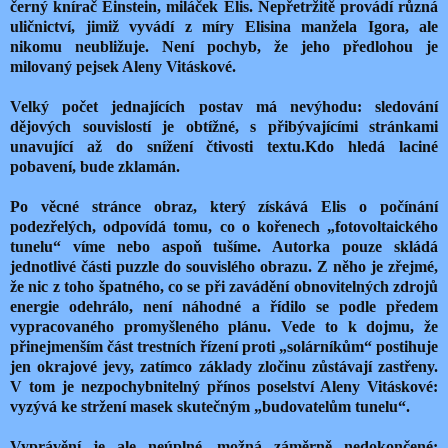
černý knírač Einstein, miláček Elis. Nepřetržitě provádí různá
uličnictví, jimiž vyvádí z míry Elisina manžela Igora, ale
nikomu neubližuje. Není pochyb, že jeho předlohou je
milovaný pejsek Aleny Vitáskové.
Velký počet jednajících postav má nevýhodu: sledování
dějových souvislostí je obtížné, s přibývajícími stránkami
unavující až do snížení čtivosti textu.
Kdo hledá laciné
pobavení, bude zklamán.
Po věcné stránce obraz, který získává Elis o počínání
podezřelých, odpovídá tomu, co o kořenech „fotovoltaického
tunelu“ víme nebo aspoň tušíme. Autorka pouze skládá
jednotlivé části puzzle do souvislého obrazu. Z něho je zřejmé,
že nic z toho špatného, co se při zavádění obnovitelných zdrojů
energie odehrálo, není náhodné a řídilo se podle předem
vypracovaného promyšleného plánu. Vede to k dojmu, že
přinejmenším část trestních řízení proti „solárníkům“ postihuje
jen okrajové jevy, zatímco základy zločinu zůstávají zastřeny.
V tom je nezpochybnitelný přínos poselství Aleny Vitáskové:
vyzývá ke stržení masek skutečným „budovatelům tunelu“.
Vyprávění je ale neúplné, možná záměrně nedokončené: