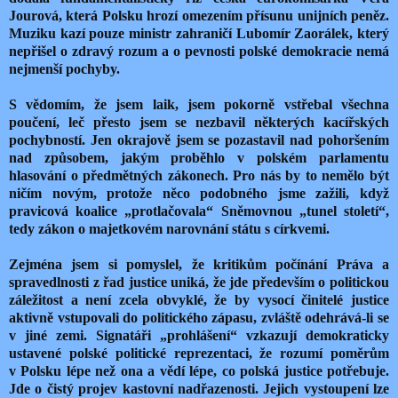
Jourová, která Polsku hrozí omezením přísunu unijních peněz.
Muziku kazí pouze ministr zahraničí Lubomír Zaorálek, který
nepřišel o zdravý rozum a o pevnosti polské demokracie nemá
nejmenší pochyby.
S vědomím, že jsem laik, jsem pokorně vstřebal všechna
poučení, leč přesto jsem se nezbavil některých kacířských
pochybností. Jen okrajově jsem se pozastavil nad pohoršením
nad způsobem, jakým proběhlo v polském parlamentu
hlasování o předmětných zákonech. Pro nás by to nemělo být
ničím novým, protože něco podobného jsme zažili, když
pravicová koalice „protlačovala“ Sněmovnou „tunel století“,
tedy zákon o majetkovém narovnání státu s církvemi.
Zejména jsem si pomyslel, že kritikům počínání Práva a
spravedlnosti z řad justice uniká, že jde především o politickou
záležitost a není zcela obvyklé, že by vysocí činitelé justice
aktivně vstupovali do politického zápasu, zvláště odehrává-li se
v jiné zemi. Signatáři „prohlášení“ vzkazují demokraticky
ustavené polské politické reprezentaci, že rozumí poměrům
v Polsku lépe než ona a vědí lépe, co polská justice potřebuje.
Jde o čistý projev kastovní nadřazenosti. Jejich vystoupení lze