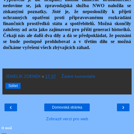
nedovíme se, jak zpravodajská služba NWO naložila se
získanými poznatky. Jisté je, že neposloužily k přijetí
ochranných opatření proti připravovanému rozkrádání
finančních prostředků státu a spotřebitelů. Možná skončily
založeny ad acta jako zajímavost pro příští generaci historiků.
Čekají nás ale další dva díly a dá se předpokládat, že poznání
se bude postupně prohlubovat a v třetím dílu se možná
dočkáme vyřešení všech zbývajících záhad.
JEMELÍK ZDENEK
v
17:37
Žádné komentáře:
Sdílet
‹
›
Domovská stránka
Zobrazit verzi pro web
O mně