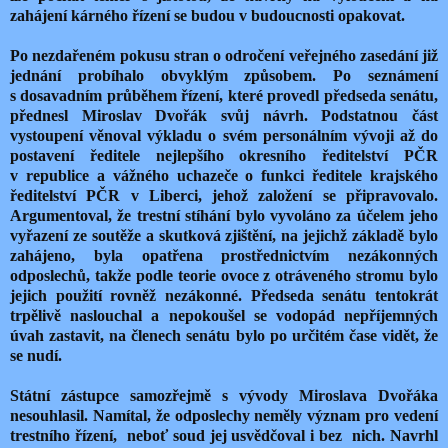
zahájení kárného řízení se budou v budoucnosti opakovat.
Po nezdařeném pokusu stran o odročení veřejného zasedání již
jednání probíhalo obvyklým způsobem. Po seznámení
s dosavadním průběhem řízení, které provedl předseda senátu,
přednesl Miroslav Dvořák svůj návrh. Podstatnou část
vystoupení věnoval výkladu o svém personálním vývoji až do
postavení ředitele nejlepšího okresního ředitelství PČR
v republice a vážného uchazeče o funkci ředitele krajského
ředitelství PČR v Liberci, jehož založení se připravovalo.
Argumentoval, že trestní stíhání bylo vyvoláno za účelem jeho
vyřazení ze soutěže a skutková zjištění, na jejichž základě bylo
zahájeno, byla opatřena prostřednictvím nezákonných
odposlechů, takže podle teorie ovoce z otráveného stromu bylo
jejich použití rovněž nezákonné. Předseda senátu tentokrát
trpělivě naslouchal a nepokoušel se vodopád nepříjemných
úvah zastavit, na členech senátu bylo po určitém čase vidět, že
se nudí.
Státní zástupce samozřejmě s vývody Miroslava Dvořáka
nesouhlasil. Namítal, že odposlechy neměly význam pro vedení
trestního řízení, neboť soud jej usvědčoval i bez nich. Navrhl