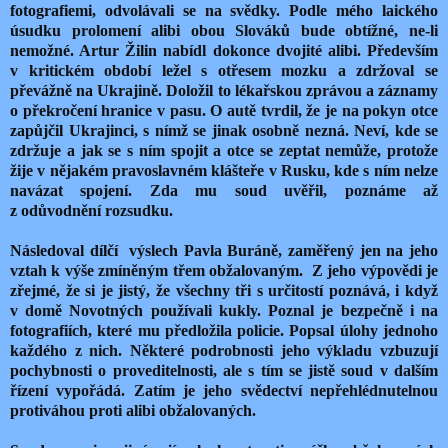
fotografiemi, odvolávali se na svědky. Podle mého laického
úsudku prolomení alibi obou Slováků bude obtížné, ne-li
nemožné. Artur Žilin nabídl dokonce dvojité alibi. Především
v kritickém období ležel s otřesem mozku a zdržoval se
převážně na Ukrajině. Doložil to lékařskou zprávou a záznamy
o překročení hranice v pasu. O autě tvrdil, že je na pokyn otce
zapůjčil Ukrajinci, s nímž se jinak osobně nezná. Neví, kde se
zdržuje a jak se s ním spojit a otce se zeptat nemůže, protože
žije v nějakém pravoslavném klášteře v Rusku, kde s ním nelze
navázat spojení. Zda mu soud uvěřil, poznáme až
z odůvodnění rozsudku.
Následoval dílčí výslech Pavla Buráně, zaměřený jen na jeho
vztah k výše zmíněným třem obžalovaným. Z jeho výpovědi je
zřejmé, že si je jistý, že všechny tři s určitostí poznává, i když
v domě Novotných používali kukly. Poznal je bezpečně i na
fotografiích, které mu předložila policie. Popsal úlohy jednoho
každého z nich. Některé podrobnosti jeho výkladu vzbuzují
pochybnosti o proveditelnosti, ale s tím se jistě soud v dalším
řízení vypořádá. Zatím je jeho svědectví nepřehlédnutelnou
protiváhou proti alibi obžalovaných.