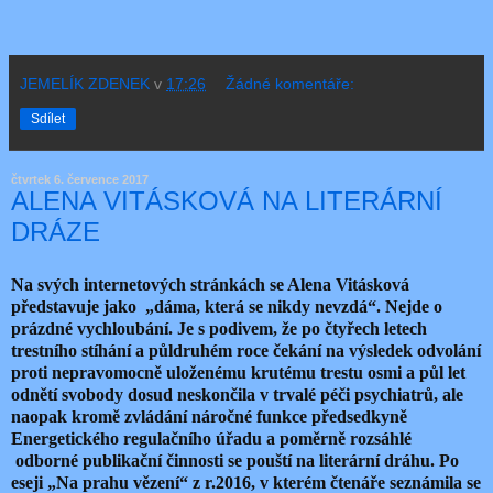
JEMELÍK ZDENEK
v
17:26
Žádné komentáře:
Sdílet
čtvrtek 6. července 2017
ALENA VITÁSKOVÁ NA LITERÁRNÍ
DRÁZE
Na svých internetových stránkách se Alena Vitásková
představuje jako „dáma, která se nikdy nevzdá“. Nejde o
prázdné vychloubání. Je s podivem, že po čtyřech letech
trestního stíhání a půldruhém roce čekání na výsledek odvolání
proti nepravomocně uloženému krutému trestu osmi a půl let
odnětí svobody dosud neskončila v trvalé péči psychiatrů, ale
naopak kromě zvládání náročné funkce předsedkyně
Energetického regulačního úřadu a poměrně rozsáhlé
odborné publikační činnosti se pouští na literární dráhu. Po
eseji „Na prahu vězení“ z r.2016, v kterém čtenáře seznámila se