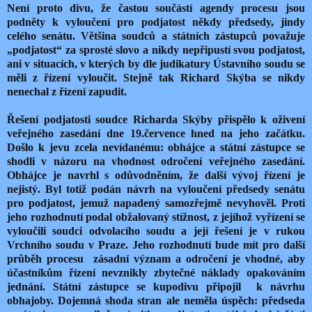
Není proto divu, že častou součástí agendy procesu jsou
podněty k vyloučení pro podjatost někdy předsedy, jindy
celého senátu. Většina soudců a státních zástupců považuje
„podjatost“ za sprosté slovo a nikdy nepřipustí svou podjatost,
ani v situacích, v kterých by dle judikatury Ústavního soudu se
měli z řízení vyloučit. Stejně tak Richard Skýba se nikdy
nenechal z řízení zapudit.
Řešení podjatosti soudce Richarda Skýby přispělo k oživení
veřejného zasedání dne 19.července hned na jeho začátku.
Došlo k jevu zcela nevídanému: obhájce a státní zástupce se
shodli v názoru na vhodnost odročení veřejného zasedání.
Obhájce je navrhl s odůvodněním, že další vývoj řízení je
nejistý. Byl totiž podán návrh na vyloučení předsedy senátu
pro podjatost, jemuž napadený samozřejmě nevyhověl. Proti
jeho rozhodnutí podal obžalovaný stížnost, z jejíhož vyřízení se
vyloučili soudci odvolacího soudu a její řešení je v rukou
Vrchního soudu v Praze. Jeho rozhodnutí bude mít pro další
průběh procesu zásadní význam a odročení je vhodné, aby
účastníkům řízení nevznikly zbytečné náklady opakováním
jednání. Státní zástupce se kupodivu připojil k návrhu
obhajoby. Dojemná shoda stran ale neměla úspěch: předseda