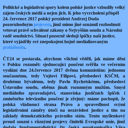
Politické a legislativní spory kolem polské justice vzbudily velký
zájem českých médií a nejen jich. K jeho vyvrcholení přispěl
24. července 2017 polský prezident Andrzej Duda
pozoruhodným
projevem
, jímž mimo jiné oznámil rozhodnutí
vetovat právě schválené zákony o Nejvyšším soudu a Národní
radě soudnictví. Situaci pozorně sledují špičky naší justice,
které vyjádřily své znepokojení hojně medializovaným
prohlášením
.
ČT24 se postarala, abychom všichni věděli, jak máme dění
v Polsku rozumět: sjednocující poučení svěřila ve večerním
vysílání dne 24.července 2017 dvěma komunistům: jednomu
současnému, tedy Vojtovi Filipovi, předsedovi KSČM, a
druhému bývalému, tedy Pavlu Rychetskému, předsedovi
Ústavního soudu, oběma jinak rozumným mužům. Smysl
mediálního zpravodajství, stanoviska justičních špiček i
zmíněného televizního poučení je zřejmý: máme pochopit, že
polská vládnoucí strana Právo a spravedlnost svými
legislativními záměry útočí na nezávislost justice a tím na
základy demokratického právního státu. Tento myšlenkový
proud souzní s různými projevy činitelů Evropské unie, jimž
dodala fundamentalistický říz česká eurokomisařka Věra