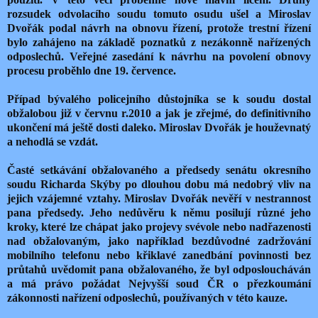
rozsudek odvolacího soudu tomuto osudu ušel a Miroslav
Dvořák podal návrh na obnovu řízení, protože trestní řízení
bylo zahájeno na základě poznatků z nezákonně nařízených
odposlechů. Veřejné zasedání k návrhu na povolení obnovy
procesu proběhlo dne 19. července.
Případ bývalého policejního důstojníka se k soudu dostal
obžalobou již v červnu r.2010 a jak je zřejmé, do definitivního
ukončení má ještě dosti daleko. Miroslav Dvořák je houževnatý
a nehodlá se vzdát.
Časté setkávání obžalovaného a předsedy senátu okresního
soudu Richarda Skýby po dlouhou dobu má nedobrý vliv na
jejich vzájemné vztahy. Miroslav Dvořák nevěří v nestrannost
pana předsedy. Jeho nedůvěru k němu posilují různé jeho
kroky, které lze chápat jako projevy svévole nebo nadřazenosti
nad obžalovaným, jako například bezdůvodné zadržování
mobilního telefonu nebo křiklavé zanedbání povinnosti bez
průtahů uvědomit pana obžalovaného, že byl odposloucháván
a má právo požádat Nejvyšší soud ČR o přezkoumání
zákonnosti nařízení odposlechů, používaných v této kauze.