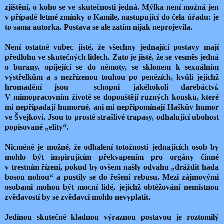
zjištění, o koho se ve skutečnosti jedná. Mýlka není možná jen
v případě letmé zmínky o Kamile, nastupující do čela úřadu: je
to sama autorka. Postava se ale zatím nijak neprojevila.
Není ostatně vůbec jisté, že všechny jednající postavy mají
předlohu ve skutečných lidech. Zato je jisté, že se vesměs jedná
o burany, opíjející se do němoty, se sklonem k sexuálním
výstřelkům a s nezřízenou touhou po penězích, kvůli jejichž
hromadění jsou schopni jakéhokoli darebáctví.
V mimopracovním životě se dopouštějí různých kousků, které
mi nepřipadají humorné, ani mi nepřipomínají Haškův humor
ve Švejkovi. Jsou to prostě strašlivé trapasy, odhalující ubohost
popisované „elity“.
Nicméně je možné, že odhalení totožnosti jednajících osob by
mohlo být inspirujícím překvapením pro orgány činné
v trestním řízení, pokud by ovšem našly odvahu „dráždit hada
bosou nohou“ a pustily se do řešení rebusu. Mezi zájmovými
osobami mohou být mocní lidé, jejichž obtěžování nemístnou
zvědavostí by se zvědavci mohlo nevyplatit.
Jedinou skutečně kladnou výraznou postavou je roztomilý