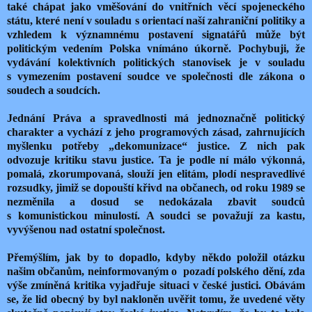
také chápat jako vměšování do vnitřních věcí spojeneckého
státu, které není v souladu s orientací naší zahraniční politiky a
vzhledem k významnému postavení signatářů může být
politickým vedením Polska vnímáno úkorně. Pochybuji, že
vydávání kolektivních politických stanovisek je v souladu
s vymezením postavení soudce ve společnosti dle zákona o
soudech a soudcích.
Jednání Práva a spravedlnosti má jednoznačně politický
charakter a vychází z jeho programových zásad, zahrnujících
myšlenku potřeby „dekomunizace“ justice. Z nich pak
odvozuje kritiku stavu justice. Ta je podle ní málo výkonná,
pomalá, zkorumpovaná, slouží jen elitám, plodí nespravedlivé
rozsudky, jimiž se dopouští křivd na občanech, od roku 1989 se
nezměnila a dosud se nedokázala zbavit soudců
s komunistickou minulostí. A soudci se považují za kastu,
vyvýšenou nad ostatní společnost.
Přemýšlím, jak by to dopadlo, kdyby někdo položil otázku
našim občanům, neinformovaným o pozadí polského dění, zda
výše zmíněná kritika vyjadřuje situaci v české justici. Obávám
se, že lid obecný by byl nakloněn uvěřit tomu, že uvedené věty