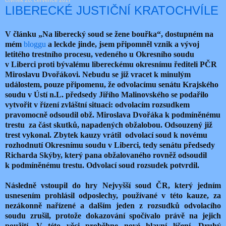
čtvrtek 20. července 2017
LIBERECKÉ JUSTIČNÍ KRATOCHVÍLE
V článku „Na liberecký soud se žene bouřka“, dostupném na
mém
bloggu
a leckde jinde, jsem připomněl vznik a vývoj
letitého trestního procesu, vedeného u Okresního soudu
v Liberci proti bývalému libereckému okresnímu řediteli PČR
Miroslavu Dvořákovi. Nebudu se již vracet k minulým
událostem, pouze připomenu, že odvolacímu senátu Krajského
soudu v Ústí n.L. předsedy Jiřího Malinovského se podařilo
vytvořit v řízení zvláštní situaci: odvolacím rozsudkem
pravomocně odsoudil obž. Miroslava Dvořáka k podmíněnému
trestu za část skutků, napadených obžalobou. Odsouzený již
trest vykonal. Zbytek kauzy vrátil odvolací soud k novému
rozhodnutí Okresnímu soudu v Liberci, tedy senátu předsedy
Richarda Skýby, který pana obžalovaného rovněž odsoudil
k podmíněnému trestu. Odvolací soud rozsudek potvrdil.
Následně vstoupil do hry Nejvyšší soud ČR, který jedním
usnesením prohlásil odposlechy, používané v této kauze, za
nezákonně nařízené a dalším jeden z rozsudků odvolacího
soudu zrušil, protože dokazování spočívalo právě na jejich
použití. V této věci proběhne nové hlavní líčení. Druhý