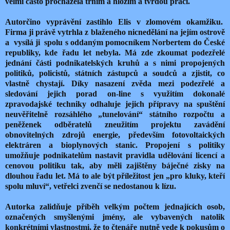
velmi často procházela trním a hložím a tvrdou prací.
Autorčino vyprávění zastihlo Elis v zlomovém okamžiku.
Firma ji právě vytrhla z blaženého nicnedělání na jejím ostrově
a vysílá ji spolu s oddaným pomocníkem Norbertem do České
republiky, kde řadu let nebyla. Má zde zkoumat podezřelé
jednání části podnikatelských kruhů a s nimi propojených
politiků, policistů, státních zástupců a soudců a zjistit, co
vlastně chystají. Díky nasazení zvěda mezi podezřelé a
sledování jejich porad on-line s využitím dokonalé
zpravodajské techniky odhaluje jejich přípravy na spuštění
neuvěřitelně rozsáhlého „tunelování“ státního rozpočtu a
peněženek odběratelů zneužitím projektu zavádění
obnovitelných zdrojů energie, především fotovoltaických
elektráren a bioplynových stanic. Propojení s politiky
umožňuje podnikatelům nastavit pravidla udělování licencí a
cenovou politiku tak, aby měli zajištěny báječné zisky na
dlouhou řadu let. Má to ale být příležitost jen „pro kluky, kteří
spolu mluví“, vetřelci zvenčí se nedostanou k lízu.
Autorka zalidňuje příběh velkým počtem jednajících osob,
označených smyšlenými jmény, ale vybavených natolik
konkrétními vlastnostmi, že to čtenáře nutně vede k pokusům o