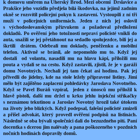
k domovu směrem na Uherský Brod. Mezi obcemi Drslavice a
Prakšice jeho vozidlo předjela bílá škodovka, na jejímž zadním
okně se rozsvítil policejní pokyn k zastavení. Vystoupili z ní tři
muži v policejních uniformách. Jeden z nich jej oslovil
s východoslovanským přízvukem a požadoval předložení
dokladů. Po ověření jeho totožnosti nepraví policisté vnikli do
auta, snažili se jej přetáhnout na sedadlo spolujezdce, bili jej a
škrtili drátem. Odebrali mu doklady, peněženku a mobilní
telefon. Aktivně se bránil, ale nepomohlo mu to. Když jej
dostali od volantu, nasadili mu na hlavu kápi, přiložili mu
pouta a vydali se na cestu. Když zastavili, zjistil, že je v garáži
domu Novotných. Nechali jej tam čekat asi hodinu. Pak jej
přivedli do jídelny, kde na stole ležely připravené listiny. Jimi
mělo být zajištěno zaplacení pohledávky Jaroslava Novotného.
Když se Pavel Buráň vzpíral, jeden z únosců mu přiložil k
hlavě pistoli, další mu držel u krku jehlu injekční stříkačky
s neznámou tekutinou a Jaroslav Novotný hrozil také útokem
na životy jeho blízkých. Když podepsal, falešní policisté zmizeli
a přišel advokát, který provedl ověření podpisů na listinách.
Následně se oba bývalí společnici dali do bezuzdného pití. Paní
docentka s dcerou jim nalévaly a pana poškozeného v pozdních
nočních hodinách dopravily domů.