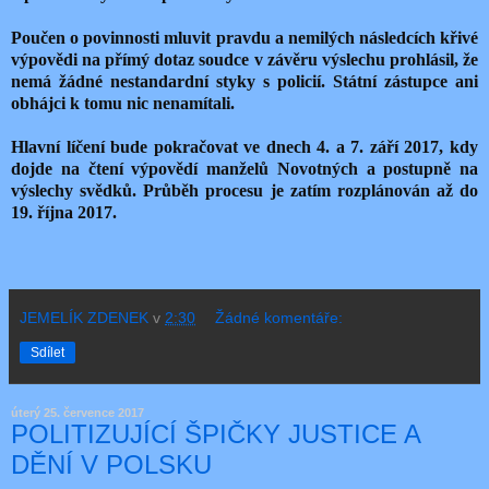
Poučen o povinnosti mluvit pravdu a nemilých následcích křivé
výpovědi na přímý dotaz soudce v závěru výslechu prohlásil, že
nemá žádné nestandardní styky s policií. Státní zástupce ani
obhájci k tomu nic nenamítali.
Hlavní líčení bude pokračovat ve dnech 4. a 7. září 2017, kdy
dojde na čtení výpovědí manželů Novotných a postupně na
výslechy svědků. Průběh procesu je zatím rozplánován až do
19. října 2017.
JEMELÍK ZDENEK
v
2:30
Žádné komentáře:
Sdílet
úterý 25. července 2017
POLITIZUJÍCÍ ŠPIČKY JUSTICE A
DĚNÍ V POLSKU