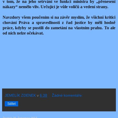
v tom, že na jeho setrvání ve funkci ministra by „přenesení
nákazy“ nemělo vliv. Určující je vůle voličů a vedení strany.
Navzdory všem poučením si na závěr myslím, že všichni kritici
chování Práva a spravedlnosti z řad justice by měli hodně
práce, kdyby se pustili do zametání na vlastním prahu. To ale
od nich nelze očekávat.
JEMELÍK ZDENEK
v
6:38
Žádné komentáře:
Sdílet