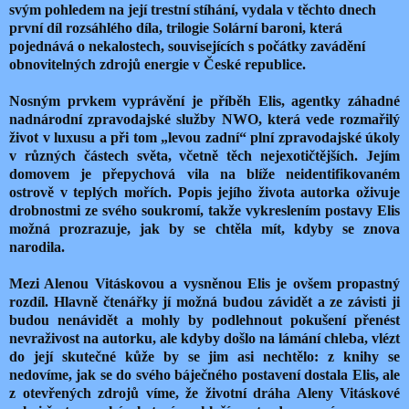
svým pohledem na její trestní stíhání, vydala v těchto dnech
první díl rozsáhlého díla, trilogie Solární baroni, která
pojednává o nekalostech, souvisejících s počátky zavádění
obnovitelných zdrojů energie v České republice.
Nosným prvkem vyprávění je příběh Elis, agentky záhadné
nadnárodní zpravodajské služby NWO, která vede rozmařilý
život v luxusu a při tom „levou zadní“ plní zpravodajské úkoly
v různých částech světa, včetně těch nejexotičtějších. Jejím
domovem je přepychová vila na blíže neidentifikovaném
ostrově v teplých mořích. Popis jejího života autorka oživuje
drobnostmi ze svého soukromí, takže vykreslením postavy Elis
možná prozrazuje, jak by se chtěla mít, kdyby se znova
narodila.
Mezi Alenou Vitáskovou a vysněnou Elis je ovšem propastný
rozdíl. Hlavně čtenářky jí možná budou závidět a ze závisti ji
budou nenávidět a mohly by podlehnout pokušení přenést
nevraživost na autorku, ale kdyby došlo na lámání chleba, vlézt
do její skutečné kůže by se jim asi nechtělo: z knihy se
nedovíme, jak se do svého báječného postavení dostala Elis, ale
z otevřených zdrojů víme, že životní dráha Aleny Vitáskové