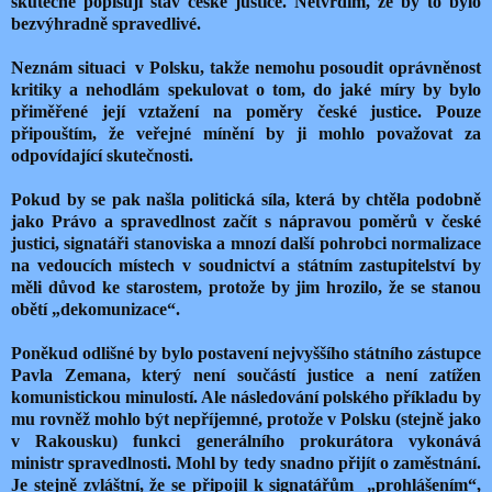
skutečně popisují stav české justice. Netvrdím, že by to bylo
bezvýhradně spravedlivé.
Neznám situaci v Polsku, takže nemohu posoudit oprávněnost
kritiky a nehodlám spekulovat o tom, do jaké míry by bylo
přiměřené její vztažení na poměry české justice. Pouze
připouštím, že veřejné mínění by ji mohlo považovat za
odpovídající skutečnosti.
Pokud by se pak našla politická síla, která by chtěla podobně
jako Právo a spravedlnost začít s nápravou poměrů v české
justici, signatáři stanoviska a mnozí další pohrobci normalizace
na vedoucích místech v soudnictví a státním zastupitelství by
měli důvod ke starostem, protože by jim hrozilo, že se stanou
obětí „dekomunizace“.
Poněkud odlišné by bylo postavení nejvyššího státního zástupce
Pavla Zemana, který není součástí justice a není zatížen
komunistickou minulostí. Ale následování polského příkladu by
mu rovněž mohlo být nepříjemné, protože v Polsku (stejně jako
v Rakousku) funkci generálního prokurátora vykonává
ministr spravedlnosti. Mohl by tedy snadno přijít o zaměstnání.
Je stejně zvláštní, že se připojil k signatářům „prohlášením“,