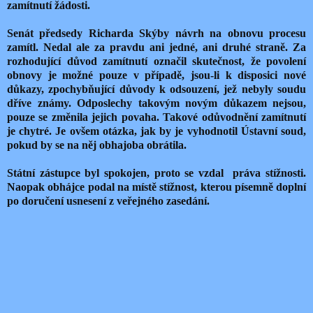
zamítnutí žádosti.
Senát předsedy Richarda Skýby návrh na obnovu procesu
zamítl. Nedal ale za pravdu ani jedné, ani druhé straně. Za
rozhodující důvod zamítnutí označil skutečnost, že povolení
obnovy je možné pouze v případě, jsou-li k disposici nové
důkazy, zpochybňující důvody k odsouzení, jež nebyly soudu
dříve známy. Odposlechy takovým novým důkazem nejsou,
pouze se změnila jejich povaha. Takové odůvodnění zamítnutí
je chytré. Je ovšem otázka, jak by je vyhodnotil Ústavní soud,
pokud by se na něj obhajoba obrátila.
Státní zástupce byl spokojen, proto se vzdal práva stížnosti.
Naopak obhájce podal na místě stížnost, kterou písemně doplní
po doručení usnesení z veřejného zasedání.