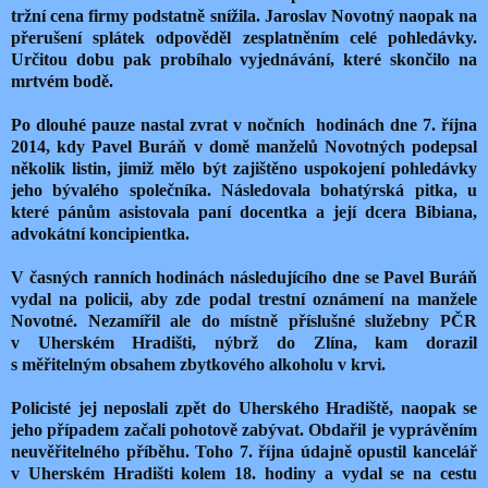
tržní cena firmy podstatně snížila. Jaroslav Novotný naopak na
přerušení splátek odpověděl zesplatněním celé pohledávky.
Určitou dobu pak probíhalo vyjednávání, které skončilo na
mrtvém bodě.
Po dlouhé pauze nastal zvrat v nočních hodinách dne 7. října
2014, kdy Pavel Buráň v domě manželů Novotných podepsal
několik listin, jimiž mělo být zajištěno uspokojení pohledávky
jeho bývalého společníka. Následovala bohatýrská pitka, u
které pánům asistovala paní docentka a její dcera Bibiana,
advokátní koncipientka.
V časných ranních hodinách následujícího dne se Pavel Buráň
vydal na policii, aby zde podal trestní oznámení na manžele
Novotné. Nezamířil ale do místně příslušné služebny PČR
v Uherském Hradišti, nýbrž do Zlína, kam dorazil
s měřitelným obsahem zbytkového alkoholu v krvi.
Policisté jej neposlali zpět do Uherského Hradiště, naopak se
jeho případem začali pohotově zabývat. Obdařil je vyprávěním
neuvěřitelného příběhu. Toho 7. října údajně opustil kancelář
v Uherském Hradišti kolem 18. hodiny a vydal se na cestu