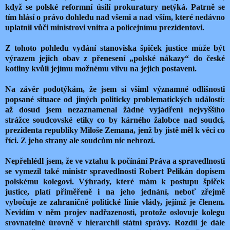
když se polské reformní úsilí prokuratury netýká. Patrně se
tím hlásí o právo dohledu nad všemi a nad vším, které nedávno
uplatnil vůči ministrovi vnitra a policejnímu prezidentovi.
Z tohoto pohledu vydání stanoviska špiček justice může být
výrazem jejich obav z přenesení „polské nákazy“ do české
kotliny kvůli jejímu možnému vlivu na jejich postavení.
Na závěr podotýkám, že jsem si všiml významné odlišnosti
popsané situace od jiných politicky problematických událostí:
až dosud jsem nezaznamenal žádné vyjádření nejvyššího
strážce soudcovské etiky co by kárného žalobce nad soudci,
prezidenta republiky Miloše Zemana, jenž by jistě měl k věci co
říci. Z jeho strany ale soudcům nic nehrozí.
Nepřehlédl jsem, že ve vztahu k počínání Práva a spravedlnosti
se vymezil také ministr spravedlnosti Robert Pelikán dopisem
polskému kolegovi. Výhrady, které mám k postupu špiček
justice, platí přiměřeně i na jeho jednání, neboť zřejmě
vybočuje ze zahraničně politické linie vlády, jejímž je členem.
Nevidím v něm projev nadřazenosti, protože oslovuje kolegu
srovnatelné úrovně v hierarchii státní správy. Rozdíl je dále