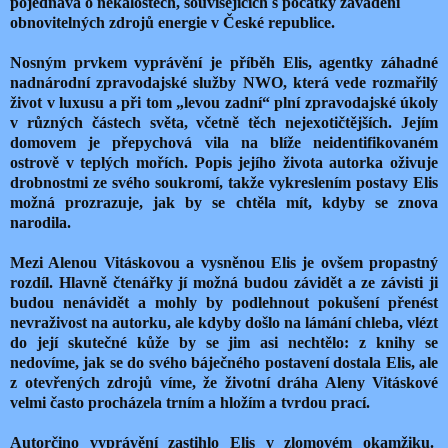
pojednává o nekalostech, souvisejících s počátky zavádění
obnovitelných zdrojů energie v České republice.
Nosným prvkem vyprávění je příběh Elis, agentky záhadné
nadnárodní zpravodajské služby NWO, která vede rozmařilý
život v luxusu a při tom „levou zadní“ plní zpravodajské úkoly
v různých částech světa, včetně těch nejexotičtějších. Jejím
domovem je přepychová vila na blíže neidentifikovaném
ostrově v teplých mořích. Popis jejího života autorka oživuje
drobnostmi ze svého soukromí, takže vykreslením postavy Elis
možná prozrazuje, jak by se chtěla mít, kdyby se znova
narodila.
Mezi Alenou Vitáskovou a vysněnou Elis je ovšem propastný
rozdíl. Hlavně čtenářky jí možná budou závidět a ze závisti ji
budou nenávidět a mohly by podlehnout pokušení přenést
nevraživost na autorku, ale kdyby došlo na lámání chleba, vlézt
do její skutečné kůže by se jim asi nechtělo: z knihy se
nedovíme, jak se do svého báječného postavení dostala Elis, ale
z otevřených zdrojů víme, že životní dráha Aleny Vitáskové
velmi často procházela trním a hložím a tvrdou prací.
Autorčino vyprávění zastihlo Elis v zlomovém okamžiku.