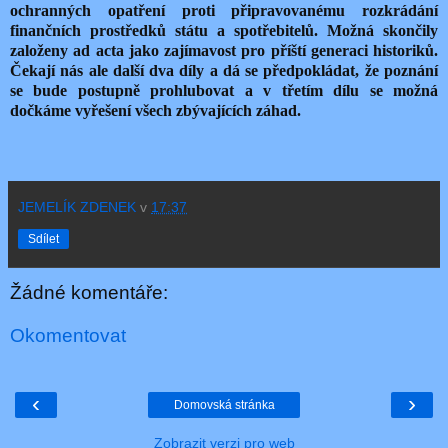
ochranných opatření proti připravovanému rozkrádání
finančních prostředků státu a spotřebitelů. Možná skončily
založeny ad acta jako zajímavost pro příští generaci historiků.
Čekají nás ale další dva díly a dá se předpokládat, že poznání
se bude postupně prohlubovat a v třetím dílu se možná
dočkáme vyřešení všech zbývajících záhad.
JEMELÍK ZDENEK
v
17:37
Sdílet
Žádné komentáře:
Okomentovat
‹
›
Domovská stránka
Zobrazit verzi pro web