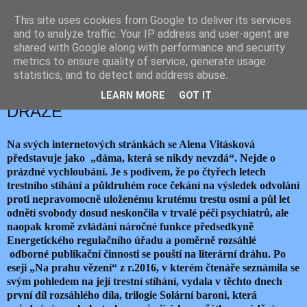
This site uses cookies from Google to deliver its services
JEMELIK ZDENĚK
and to analyze traffic. Your IP address and user-agent are
shared with Google along with performance and security
metrics to ensure quality of service, generate usage
statistics, and to detect and address abuse.
čtvrtek 6. července 2017
ALENA VITÁSKOVÁ NA LITERÁRNÍ
LEARN MORE
GOT IT
DRÁZE
Na svých internetových stránkách se Alena Vitásková
představuje jako „dáma, která se nikdy nevzdá“. Nejde o
prázdné vychloubání. Je s podivem, že po čtyřech letech
trestního stíhání a půldruhém roce čekání na výsledek odvolání
proti nepravomocně uloženému krutému trestu osmi a půl let
odnětí svobody dosud neskončila v trvalé péči psychiatrů, ale
naopak kromě zvládání náročné funkce předsedkyně
Energetického regulačního úřadu a poměrně rozsáhlé
odborné publikační činnosti se pouští na literární dráhu. Po
eseji „Na prahu vězení“ z r.2016, v kterém čtenáře seznámila se
svým pohledem na její trestní stíhání, vydala v těchto dnech
první díl rozsáhlého díla, trilogie Solární baroni, která