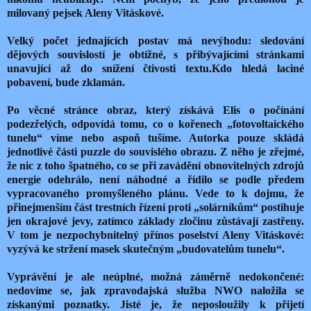
milovaný pejsek Aleny Vitáskové.
Velký počet jednajících postav má nevýhodu: sledování
dějových souvislostí je obtížné, s přibývajícími stránkami
unavující až do snížení čtivosti textu.
Kdo hledá laciné
pobavení, bude zklamán.
Po věcné stránce obraz, který získává Elis o počínání
podezřelých, odpovídá tomu, co o kořenech „fotovoltaického
tunelu“ víme nebo aspoň tušíme. Autorka pouze skládá
jednotlivé části puzzle do souvislého obrazu. Z něho je zřejmé,
že nic z toho špatného, co se při zavádění obnovitelných zdrojů
energie odehrálo, není náhodné a řídilo se podle předem
vypracovaného promyšleného plánu. Vede to k dojmu, že
přinejmenším část trestních řízení proti „solárníkům“ postihuje
jen okrajové jevy, zatímco základy zločinu zůstávají zastřeny.
V tom je nezpochybnitelný přínos poselství Aleny Vitáskové:
vyzývá ke stržení masek skutečným „budovatelům tunelu“.
Vyprávění je ale neúplné, možná záměrně nedokončené:
nedovíme se, jak zpravodajská služba NWO naložila se
získanými poznatky. Jisté je, že neposloužily k přijetí