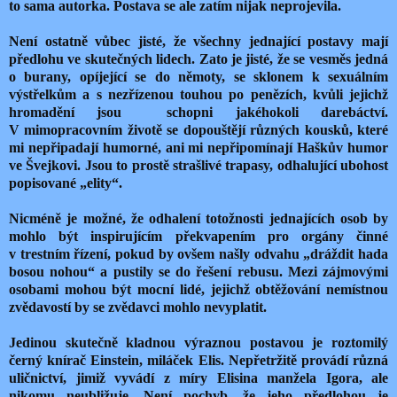
to sama autorka. Postava se ale zatím nijak neprojevila.
Není ostatně vůbec jisté, že všechny jednající postavy mají
předlohu ve skutečných lidech. Zato je jisté, že se vesměs jedná
o burany, opíjející se do němoty, se sklonem k sexuálním
výstřelkům a s nezřízenou touhou po penězích, kvůli jejichž
hromadění jsou schopni jakéhokoli darebáctví.
V mimopracovním životě se dopouštějí různých kousků, které
mi nepřipadají humorné, ani mi nepřipomínají Haškův humor
ve Švejkovi. Jsou to prostě strašlivé trapasy, odhalující ubohost
popisované „elity“.
Nicméně je možné, že odhalení totožnosti jednajících osob by
mohlo být inspirujícím překvapením pro orgány činné
v trestním řízení, pokud by ovšem našly odvahu „dráždit hada
bosou nohou“ a pustily se do řešení rebusu. Mezi zájmovými
osobami mohou být mocní lidé, jejichž obtěžování nemístnou
zvědavostí by se zvědavci mohlo nevyplatit.
Jedinou skutečně kladnou výraznou postavou je roztomilý
černý knírač Einstein, miláček Elis. Nepřetržitě provádí různá
uličnictví, jimiž vyvádí z míry Elisina manžela Igora, ale
nikomu neubližuje. Není pochyb, že jeho předlohou je