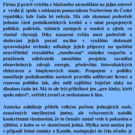
Firma ji právě vytrhla z blaženého nicnedělání na jejím ostrově
a vysílá ji spolu s oddaným pomocníkem Norbertem do České
republiky, kde řadu let nebyla. Má zde zkoumat podezřelé
jednání části podnikatelských kruhů a s nimi propojených
politiků, policistů, státních zástupců a soudců a zjistit, co
vlastně chystají. Díky nasazení zvěda mezi podezřelé a
sledování jejich porad on-line s využitím dokonalé
zpravodajské techniky odhaluje jejich přípravy na spuštění
neuvěřitelně rozsáhlého „tunelování“ státního rozpočtu a
peněženek odběratelů zneužitím projektu zavádění
obnovitelných zdrojů energie, především fotovoltaických
elektráren a bioplynových stanic. Propojení s politiky
umožňuje podnikatelům nastavit pravidla udělování licencí a
cenovou politiku tak, aby měli zajištěny báječné zisky na
dlouhou řadu let. Má to ale být příležitost jen „pro kluky, kteří
spolu mluví“, vetřelci zvenčí se nedostanou k lízu.
Autorka zalidňuje příběh velkým počtem jednajících osob,
označených smyšlenými jmény, ale vybavených natolik
konkrétními vlastnostmi, že to čtenáře nutně vede k pokusům o
zjištění, o koho se ve skutečnosti jedná. Mýlka není možná jen
v případě letmé zmínky o Kamile, nastupující do čela úřadu: je