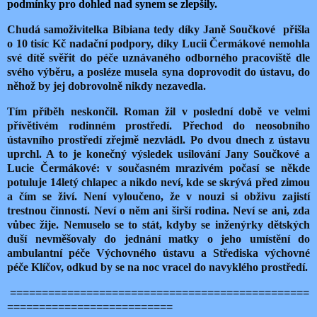
podmínky pro dohled nad synem se zlepšily.
Chudá samoživitelka Bibiana tedy díky Janě Součkové přišla
o 10 tisíc Kč nadační podpory, díky Lucii Čermákové nemohla
své dítě svěřit do péče uznávaného odborného pracoviště dle
svého výběru, a posléze musela syna doprovodit do ústavu, do
něhož by jej dobrovolně nikdy nezavedla.
Tím příběh neskončil. Roman žil v poslední době ve velmi
přívětivém rodinném prostředí. Přechod do neosobního
ústavního prostředí zřejmě nezvládl. Po dvou dnech z ústavu
uprchl. A to je konečný výsledek usilování Jany Součkové a
Lucie Čermákové: v současném mrazivém počasí se někde
potuluje 14letý chlapec a nikdo neví, kde se skrývá před zimou
a čím se živí. Není vyloučeno, že v nouzi si obživu zajistí
trestnou činností. Neví o něm ani širší rodina. Neví se ani, zda
vůbec žije. Nemuselo se to stát, kdyby se inženýrky dětských
duší nevměšovaly do jednání matky o jeho umístění do
ambulantní péče Výchovného ústavu a Střediska výchovné
péče Klíčov, odkud by se na noc vracel do navyklého prostředí.
===============================================
==========================