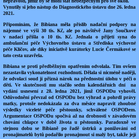
nepravostí, jimiž by se mohl stát nebezpečným pro své okolí.
Vynutily si jeho nástup do Diagnostického ústavu dne 26. ledna
2021.
Připomínám, že Bibiana měla příslib nadační podpory na
nájemné ve výši 30 tis. Kč, ale po návštěvě Jany Součkové
v nadaci přišla o 10 tis. Kč. Jednala o přijetí syna do
ambulanční péče Výchovného ústavu a Střediska výchovné
péče Klíčov, ale díky iniciativě kurátorky Lucie Čermákové se
tato cesta uzavřela.
Bibiana se proti předběžným opatřením odvolala. Tím ovšem
nezastavila vykonatelnost rozhodnutí. Dělala si nicméně naději,
že odvolací soud jí přizná nárok na přednostní úlohu v péči o
děti. Ve skutečnosti mu stačilo sedm kalendářních dní na
vydání usnesení z 28. ledna 2021, jímž OSPODu vyhověl.
Odůvodnění převzal od OSPODu bez výhrad a pohrdl právy
matky, protože nedokázala za dva měsíce napravit zhoubné
výsledky víceleté péče pěstounky, schválené OSPODem.
Argumentace OSPODu spočívá až na drobnosti v závadovém
chování chlapce v době života u pěstounky. Paradoxně ve
stejnou dobu se Bibianě po řadě ústrků a ponižování od
pronajímatelů bytů podařilo pronajmout si malý byt, takže její