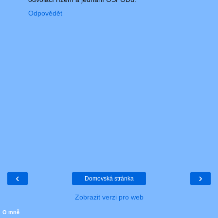
Odpovědět
‹
›
Domovská stránka
Zobrazit verzi pro web
O mně