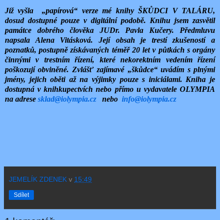
Již vyšla „papírová“ verze mé knihy ŠKŮDCI V TALÁRU,
dosud dostupné pouze v digitální podobě. Knihu jsem zasvětil
památce dobrého člověka JUDr. Pavla Kučery. Předmluvu
napsala Alena Vitásková. Její obsah je trestí zkušeností a
poznatků, postupně získávaných téměř 20 let v půtkách s orgány
činnými v trestním řízení, které nekorektním vedením řízení
poškozují obviněné. Zvlášť zajímavé „škůdce“ uvádím s plnými
jmény, jejich oběti až na výjimky pouze s iniciálami. Kniha je
dostupná v knihkupectvích nebo přímo u vydavatele OLYMPIA
na adrese
sklad@iolympia.cz
nebo
info@iolympia.cz
JEMELÍK ZDENEK
v
15:49
Sdílet