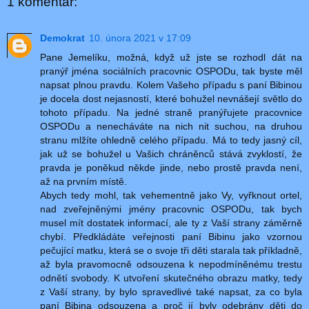
1 komentář:
Demokrat
10. února 2021 v 17:09
Pane Jemelíku, možná, když už jste se rozhodl dát na
pranýř jména sociálních pracovnic OSPODu, tak byste měl
napsat plnou pravdu. Kolem Vašeho případu s paní Bibinou
je docela dost nejasností, které bohužel nevnášejí světlo do
tohoto případu. Na jedné straně pranýřujete pracovnice
OSPODu a nenecháváte na nich nit suchou, na druhou
stranu mlžíte ohledně celého případu. Má to tedy jasný cíl,
jak už se bohužel u Vašich chráněnců stává zvyklostí, že
pravda je poněkud někde jinde, nebo prostě pravda není,
až na prvním místě.
Abych tedy mohl, tak vehementně jako Vy, vyřknout ortel,
nad zveřejněnými jmény pracovnic OSPODu, tak bych
musel mít dostatek informací, ale ty z Vaší strany záměrně
chybí. Předkládáte veřejnosti paní Bibinu jako vzornou
pečující matku, která se o svoje tři děti starala tak příkladně,
až byla pravomocně odsouzena k nepodmíněnému trestu
odnětí svobody. K utvoření skutečného obrazu matky, tedy
z Vaší strany, by bylo spravedlivé také napsat, za co byla
paní Bibina odsouzena a proč jí byly odebrány děti do