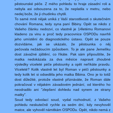
pěstounské péče. Z mého pohledu to hraje zásadní roli a
nebyla asi odsouzena za to, že neplatila v metru, nebo
nedej bože, že ji chudinku chytili.
To samé mně nějak uniká z Vaší starostlivosti o skutečném
chování Romana, tedy syna paní Bibiny. Opět se nikdo z
Vašeho článku nedozví, co vlastně je 14letému Romanovi
kladeno za vinu a proč tedy pracovnice OSPODu navrhli
jeho umístění do diagnostického ústavu. Opět se pouze
dozvídáme, jak se ukázalo, že pěstounka o něj
pečovala nežádoucím způsobem. To je ale pane Jemelíku
dost závažné zjištění, co říkáte. Pak sám připouštíte, že
matka nedokázala za dva měsíce napravit zhoubné
výsledky víceleté péče pěstounky a opět neříkáte pravdu.
Víceleté? Kolik vlastně let byl Roman v péči pěstounky a
tedy kolik let si odseděla jeho matka Bibina. Ono je to totiž
dost důležité, protože vlastně přiznáváte, že Roman dále
pokračoval v nějakém závadovém jednání, od kterého ho
neodradilo ani "zlepšení dohledu nad synem ze strany
matky".
Soud tedy odvolací soud, vydal rozhodnutí, z Vašeho
pohledu neskutečně rychle za sedm dní, kdy nevyhověl
matce, ale vyhověl námitkám OSPODu. Opět, nikdo nemá z