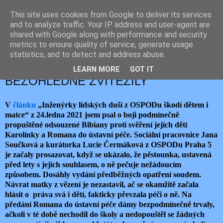
This site uses cookies from Google to deliver its services
JEMELIK ZDENĚK
and to analyze traffic. Your IP address and user-agent are
shared with Google along with performance and security
metrics to ensure quality of service, generate usage
statistics, and to detect and address abuse.
pondělí 8. února 2021
INŽENÝRKY LIDSKÝCH DUŠÍ
LEARN MORE
GOT IT
BEZOHLEDNĚ ZVÍTĚZILY
V
článku
„Inženýrky lidských duší z OSPODu škodí dětem i
matce“ z 24.ledna 2021 jsem psal o boji podmínečně
propuštěné odsouzené Bibiany proti svěření jejích dětí
Karolínky a Romana do ústavní péče. Sociální pracovnice Jana
Součková a kurátorka Lucie Čermáková z OSPODu Praha 5
je začaly prosazovat, když se ukázalo, že pěstounka, ustavená
před lety s jejich souhlasem, o ně pečuje nežádoucím
způsobem. Dosáhly vydání předběžných opatření soudem.
Návrat matky z vězení je nezastavil, ač se okamžitě začala
hlásit o práva svá i dětí, fakticky převzala péči o ně. Na
předání Romana do ústavní péče dámy bezpodmínečně trvaly,
ačkoli v té době nechodil do školy a nedopouštěl se žádných