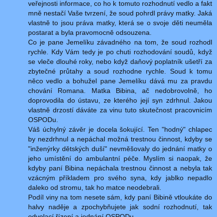
veřejnosti informace, co ho k tomuto rozhodnutí vedlo a fakt
mně nestačí Vaše tvrzení, že soud pohrdl právy matky. Jaká
vlastně to jsou práva matky, která se o svoje děti neuměla
postarat a byla pravomocně odsouzena.
Co je pane Jemelíku závadného na tom, že soud rozhodl
rychle. Kdy Vám tedy je po chuti rozhodování soudů, když
se vleče dlouhé roky, nebo když daňový poplatník ušetří za
zbytečné průtahy a soud rozhodne rychle. Soud k tomu
něco vedlo a bohužel pane Jemelíku dává mu za pravdu
chování Romana. Matka Bibina, ač nedobrovolně, ho
doprovodila do ústavu, ze kterého její syn zdrhnul. Jakou
vlastně drzostí dáváte za vinu tuto skutečnost pracovnicím
OSPODu.
Váš úchylný závěr je docela šokující. Ten "hodný" chlapec
by nezdrhnul a nepáchal možná trestnou činnost, kdyby se
"inženýrky dětských duší" nevměšovaly do jednání matky o
jeho umístění do ambulantní péče. Myslím si naopak, že
kdyby paní Bibina nepáchala trestnou činnost a nebyla tak
vzácným příkladem pro svého syna, kdy jablko nepadlo
daleko od stromu, tak ho matce neodebrali.
Podíl viny na tom nesete sám, kdy paní Bibině vtloukáte do
halvy naděje a zpochybňujete jak sodní rozhodnutí, tak
odvolací řízení a jednání OSPODu.