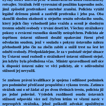
rotvajler. Strážník řešil vyrovnání sil použitím kapesního nože,
jímž způsobil protivníkovi smrtelné zranění. Policista vytáhl
legálně drženou pistoli a zastřelil protivníka i jeho psa. Oba
skončili shodou okolností u stejného senátu odvolacího soudu,
který jejich činy vyhodnotil jako vraždu a ocenil je shodným
trestem odnětí svobody v trvání deseti let. Všechny strážníkovy
pokusy o zvrácení rozsudku skončily neúspěchem. Policista ale
úspěšnou ústavní stížností dosáhl opakování řízení před
odvolacím soudem, jenž v souladu s pokyny ústavního nálezu
přehodnotil jeho čin na zločin zabití a snížil trest na šest let
odnětí svobody. Předpokládejme, že za v podstatě stejné situace
by Ústavní soud rozhodl o strážníkově ústavní stížnosti stejně,
jen kdyby byla předložena včas. Ministr spravedlnosti měl sice
k disposici ústavní nález ve věci policisty, ale v odůvodnění
stížnosti jej nevyužil.
Se změnou právní kvalifikace je spojena i odlišnost podmínek
pro podmíněné předčasné propuštění z výkonu trestu. Zatímco
strážník smí o ně žádat až po dvou třetinách trestu, policista již
po jedné polovině. Výsledek rozdílnosti osudu ústavních
stížností odpovídá vice než čtyřem letům ve vězení navíc v
neprospěch strážníka, jehož poškodil advokát opožděným