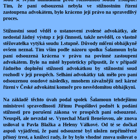
Tím, že paní odsouzená nebyla ve stížnostním řízení
zastoupena advokátem, bylo kráceno její právo na spravedlivý
proces.
Stížnostní soud věděl o ustanovení zvolené advokátky, ale
nedostal žádný výstup z její činnosti, takže nevěděl, co vlastně
stěžovatelka vytýká soudu 1.stupně. Důvody mlčení obhájkyně
ovšem neznal. Tím vším podle názoru spolku Šalamoun byla
paní odsouzená krácena v právu na povinné zastoupení
advokátem. Bylo na místě hypoteticky připustit, že v případě
řádného doplnění stížnosti advokátkou by stížnostní soud
rozhodl v její prospěch. Selhání advokátky tak mělo pro paní
odsouzenou osudové následky, mnohem závažnější než kárné
řízení v České advokátní komoře pro nesvědomitou obhájkyni.
Na základě těchto úvah podal spolek Šalamoun tehdejšímu
ministrovi spravedlnosti Jiřímu Pospíšilovi podnět k podání
stížnosti pro porušení zákona ve prospěch paní odsouzené.
Neuspěl, ale nevzdal se. Vynechal Marii Benešovou, ale znova
usiloval u Pavla Blažka a Heleny Válkové. Od té se dočkal
aspoň vyjádření, že paní odsouzené byl uložen nepřiměřeně
přísný trest, a knížecí rady, že by bylo vhodné znova usilovat o