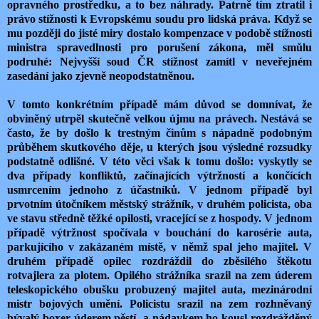
opravného prostředku, a to bez náhrady. Patrně tím ztratil i
právo stížnosti k Evropskému soudu pro lidská práva. Když se
mu později do jisté miry dostalo kompenzace v podobě stížnosti
ministra spravedlnosti pro porušení zákona, měl smůlu
podruhé: Nejvyšší soud ČR stížnost zamítl v neveřejném
zasedání jako zjevně neopodstatněnou.
V tomto konkrétním případě mám důvod se domnívat, že
obviněný utrpěl skutečně velkou újmu na právech. Nestává se
často, že by došlo k trestným činům s nápadně podobným
průběhem skutkového děje, u kterých jsou výsledné rozsudky
podstatně odlišné. V této věci však k tomu došlo: vyskytly se
dva případy konfliktů, začínajících výtržností a končících
usmrcením jednoho z účastníků. V jednom případě byl
prvotním útočníkem městský strážník, v druhém policista, oba
ve stavu středně těžké opilosti, vracející se z hospody. V jednom
případě výtržnost spočívala v bouchání do karosérie auta,
parkujícího v zakázaném místě, v němž spal jeho majitel. V
druhém případě opilec rozdráždil do zběsilého štěkotu
rotvajlera za plotem. Opilého strážníka srazil na zem úderem
teleskopického obušku probuzený majitel auta, mezinárodní
mistr bojových umění. Policistu srazil na zem rozhněvaný
bývalý boxer úderem pěstí a nádavkem ho kousl rozdrážděný