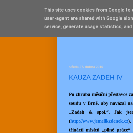
This site uses cookies from Google to de
user-agent are shared with Google alon
JEMEL
service, generate usage statistics, and
středa 27. dubna 2016
KAUZA ZADEH IV
Po zhruba měsíční přestávce z
soudu v Brně, aby navázal na 
„Zadeh & spol.“. Jak jsem
(
http://www.jemelikzdenek.cz
),
třinácti měsíců „pilné práce