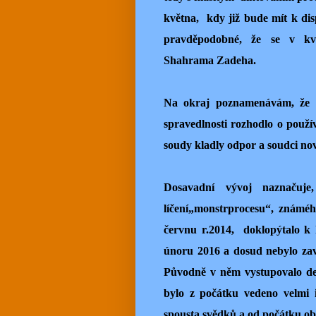
května, kdy již bude mít k disp
pravděpodobné, že se v kv
Shahrama Zadeha.
Na okraj poznamenávám, že č
spravedlnosti rozhodlo o použ
soudy kladly odpor a soudci nov
Dosavadní vývoj naznačuje
líčení„monstrprocesu“, známéh
červnu r.2014, doklopýtalo k
únoru 2016 a dosud nebylo za
Původně v něm vystupovalo des
bylo z počátku vedeno velmi 
spousta svědků a od počátku ob