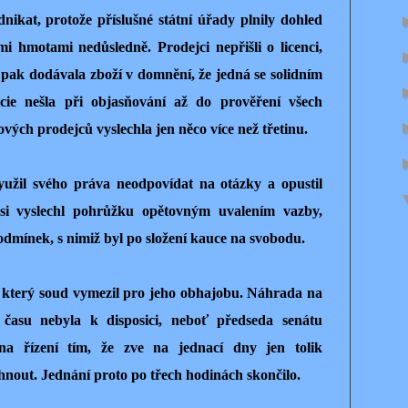
nikat, protože příslušné státní úřady plnily dohled
hmotami nedůsledně. Prodejci nepřišli o licenci,
 pak dodávala zboží v domnění, že jedná se solidním
icie nešla při objasňování až do prověření všech
ých prodejců vyslechla jen něco více než třetinu.
užil svého práva neodpovídat na otázky a opustil
si vyslechl pohrůžku opětovným uvalením vazby,
dmínek, s nimiž byl po složení kauce na svobodu.
, který soud vymezil pro jeho obhajobu. Náhrada na
času nebyla k disposici, neboť předseda senátu
na řízení tím, že zve na jednací dny jen tolik
hnout. Jednání proto po třech hodinách skončilo.