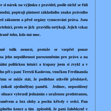
ce si nárok na výjimku z pravidel, podle nichž se řídí
oudní, popírají platnost základního znaku právního
před zákonem a před orgány vynucování práva. Jsou
rtelníci, proto se jich pravidla netýkají. Jejich vzkaz
straně toho, kdo má moc.
 mě tolik nemrzí, protože se vzepřel pouze
a jeho nepolíbenost porozuměním pro právo a na
ální politickou intuicí a trapasy jsem si zvykl a v
eho při s paní Terezií Kaslovou, vnučkou Ferdinanda
ému se může stát, že podlehne utkvělé představě,
nikoli ojedinělým) paměti. Jedinec, nepostižený
lé situace vybrusil jednáním s uraženou protistranou,
úsměvem a bez zloby a pocitu křivdy v srdci. Pan
 úplného konce a tím způsobil, že paní žalobkyně v