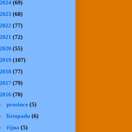
2024
(69)
2023
(68)
2022
(77)
2021
(72)
2020
(55)
2019
(107)
2018
(77)
2017
(79)
2016
(70)
►
prosince
(5)
►
listopadu
(6)
►
října
(5)