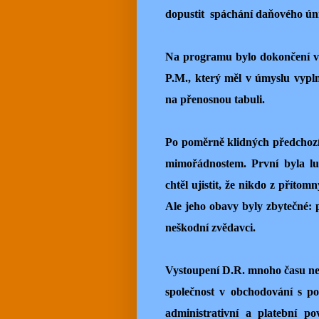
dopustit spáchání daňového úni
Na programu bylo dokončení vý
P.M., který měl v úmyslu vypl
na přenosnou tabuli.
Po poměrně klidných předchozí
mimořádnostem. První byla lus
chtěl ujistit, že nikdo z příto
Ale jeho obavy byly zbytečné: p
neškodní zvědavci.
Vystoupení D.R. mnoho času nez
společnost v obchodování s p
administrativní a platební p