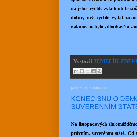
na jeho rychlé zvládnutí to sni
dobře, než rychle vydat zmate
nakonec nebylo zdlouhavé a s
Vystavil
JEMELÍK ZDEN
pondělí 25. dubna 2016
KONEC SNU O DEM
SUVERENNÍM STÁT
Na listopadových shromážděních
právním, suveréním státě. Od