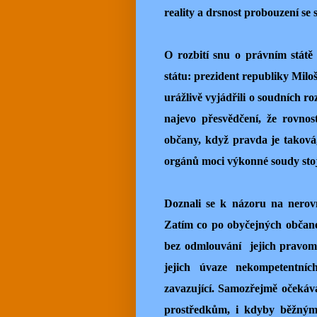
reality a drsnost probouzení se s
O rozbití snu o právním státě s
státu: prezident republiky Mil
urážlivě vyjádřili o soudních ro
najevo přesvědčení, že rovnos
občany, když pravda je taková,
orgánů moci výkonné soudy stoj
Doznali se k názoru na nerovn
Zatím co po obyčejných občanec
bez odmlouvání jejich pravomoc
jejich úvaze nekompetentní
zavazující. Samozřejmě očekáva
prostředkům, i kdyby běžným 