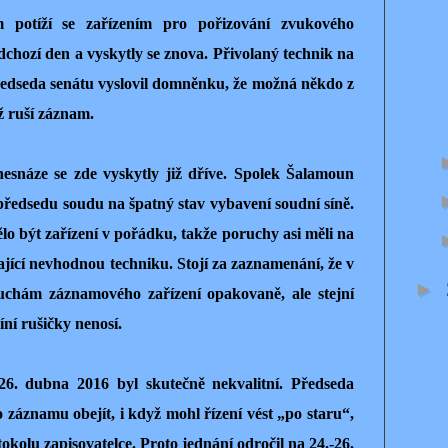
m potíží se zařízením pro pořizování zvukového
dchozí den a vyskytly se znova. Přivolaný technik na
edseda senátu vyslovil domněnku, že možná někdo z
ž ruší záznam.
esnáze se zde vyskytly již dříve. Spolek Šalamoun
 předsedu soudu na špatný stav vybavení soudní síně.
o být zařízení v pořádku, takže poruchy asi měli na
vající nevhodnou techniku. Stojí za zaznamenání, že v
►
ruchám záznamového zařízení opakovaně, ale stejní
íní rušičky nenosí.
. dubna 2016 byl skutečně nekvalitní. Předseda
 záznamu obejít, i když mohl řízení vést „po staru“,
okolu zapisovatelce. Proto jednání odročil na 24.-26.