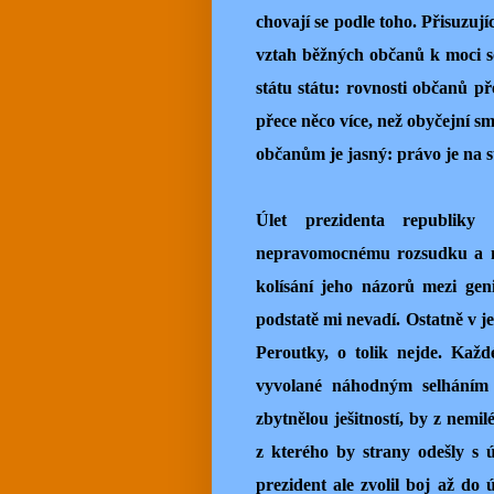
chovají se podle toho. Přisuzují
vztah běžných občanů k moci s
státu státu: rovnosti občanů 
přece něco více, než obyčejní sm
občanům je jasný: právo je na 
Úlet prezidenta republiky
nepravomocnému rozsudku a n
kolísání jeho názorů mezi geni
podstatě mi nevadí. Ostatně v j
Peroutky, o tolik nejde. Každ
vyvolané náhodným selháním (
zbytnělou ješitností, by z nemi
z kterého by strany odešly s 
prezident ale zvolil boj až do