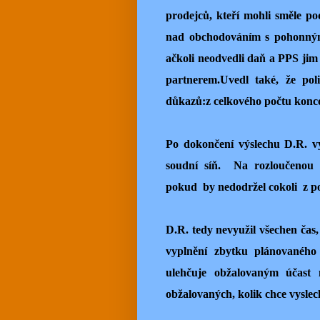
prodejců, kteří mohli směle pod
nad obchodováním s pohonnými 
ačkoli neodvedli daň a PPS jim
partnerem.Uvedl také, že pol
důkazů:z celkového počtu koncov
Po dokončení výslechu D.R. vy
soudní síň. Na rozloučenou 
pokud by nedodržel cokoli z po
D.R. tedy nevyužil všechen čas
vyplnění zbytku plánovaného 
ulehčuje obžalovaným účast 
obžalovaných, kolik chce vyslec