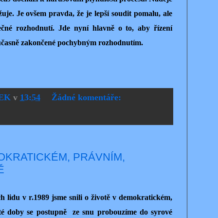
žuje. Je ovšem pravda, že je lepší soudit pomalu, ale
čné rozhodnutí. Jde nyní hlavně o to, aby řízení
oučasně zakončené pochybným rozhodnutím.
EK
v
13:54
Žádné komentáře:
OKRATICKÉM, PRÁVNÍM,
Ě
 lidu v r.1989 jsme snili o životě v demokratickém,
 té doby se postupně ze snu probouzíme do syrové