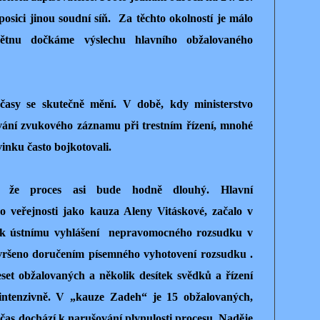
osici jinou soudní síň. Za těchto okolností je málo
ětnu dočkáme výslechu hlavního obžalovaného
asy se skutečně mění. V době, kdy ministerstvo
ívání zvukového záznamu při trestním řízení, mnohé
inku často bojkotovali.
, že proces asi bude hodně dlouhý. Hlavní
o veřejnosti jako kauza Aleny Vitáskové, začalo v
 k ústnímu vyhlášení nepravomocného rozsudku v
vršeno doručením písemného vyhotovení rozsudku .
et obžalovaných a několik desítek svědků a řízení
intenzivně. V „kauze Zadeh“ je 15 obžalovaných,
čas dochází k narušování plynulosti procesu. Naděje