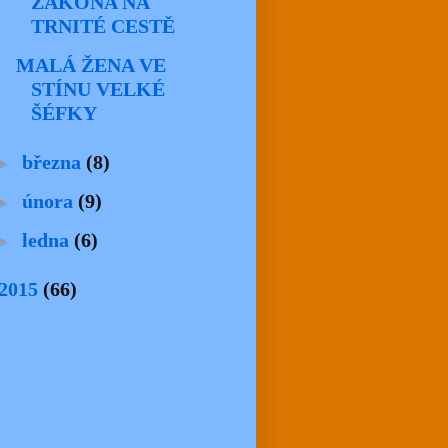
ZÁKONA NA
TRNITÉ CESTĚ
MALÁ ŽENA VE
STÍNU VELKÉ
ŠÉFKY
►
března
(8)
►
února
(9)
►
ledna
(6)
2015
(66)