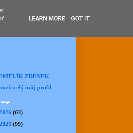
nd
LEARN MORE
GOT IT
of
ě
EMELÍK ZDENEK
razit celý můj profil
 blogu
2026
(63)
2025
(99)