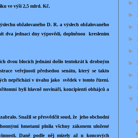
►
ku ve výši 2,5 mlrd. Kč.
►
slechu obžalovaného D. R. a výslech obžalovaného
►
nit dva jednací dny výpovědí, doplněnou kreslením
►
►
ch dvou blocích jednání došlo tentokrát k drobným
►
trace veřejnosti předsedou senátu, který se takto
►
mných nepřichází v úvahu jako svědek v tomto řízení.
►
řítomní byli hlavně novináři, koncipienti obhájců a
▼
abralo. Snažil se přesvědčit soud, že jeho obchodní
ohonnými hmotami plnila všchny zákonem uložené
ovinnosti. Daně podle něj mizely až u koncových