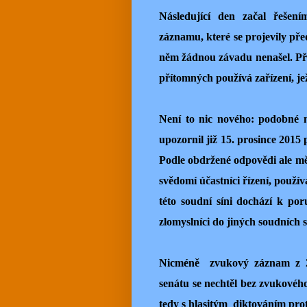
Následující den začal řešení
záznamu, které se projevily pře
něm žádnou závadu nenašel. Př
přítomných používá zařízení, je
Není to nic nového: podobné n
upozornil již 15. prosince 2015
Podle obdržené odpovědi ale měl
svědomí účastníci řízení, použí
této soudní síni dochází k po
zlomyslníci do jiných soudních s
Nicméně zvukový záznam z 26
senátu se nechtěl bez zvukového
tedy s hlasitým diktováním prot