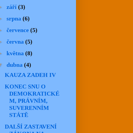
►
září
(3)
►
srpna
(6)
►
července
(5)
►
června
(5)
►
května
(8)
▼
dubna
(4)
KAUZA ZADEH IV
KONEC SNU O
DEMOKRATICKÉ
M, PRÁVNÍM,
SUVERENNÍM
STÁTĚ
DALŠÍ ZASTAVENÍ