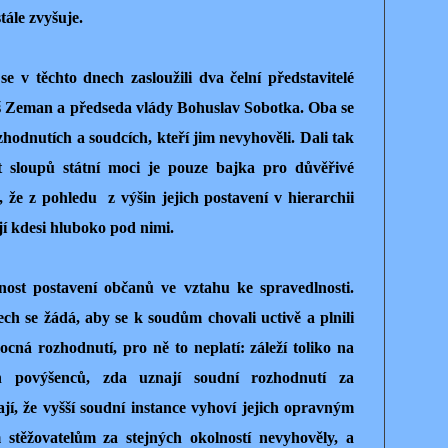
tále zvyšuje.
e v těchto dnech zasloužili dva čelní představitelé
oš Zeman a předseda vlády Bohuslav Sobotka. Oba se
zhodnutích a soudcích, kteří jim nevyhověli. Dali tak
t sloupů státní moci je pouze bajka pro důvěřivé
 že z pohledu z výšin jejich postavení v hierarchii
í kdesi hluboko pod nimi.
ost postavení občanů ve vztahu ke spravedlnosti.
h se žádá, aby se k soudům chovali uctivě a plnili
ná rozhodnutí, pro ně to neplatí: záleží toliko na
ch povýšenců, zda uznají soudní rozhodnutí za
jí, že vyšší soudní instance vyhoví jejich opravným
stěžovatelům za stejných okolností nevyhověly, a