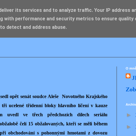
liver its services and to analyze traffic. Your IP address a
g with performance and security metrics to ensure quality 
IK ZDENĚK
 to detect and address abuse.
O mn
J
Zob
asedl opět senát soudce Aleše Novotného Krajského
Archiv
tři ucelené třídenní bloky hlavního líčení v kauze
►
 uvedl ve třech předchozích dílech seriálu
 obžalobě čelí 15 obžalovaných, kteří se měli během
►
“ při obchodování s pohonnými hmotami z dovozu