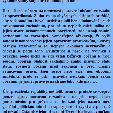
výkonné soudy stojí kdesi hluboko pod nimi.
Doznali se k názoru na nerovnost postavení občanů ve vztahu
ke spravedlnosti. Zatím co po obyčejných občanech se žádá,
aby se k soudům chovali uctivě a plnili bez odmlouvání jejich
pravomocná rozhodnutí, pro ně to neplatí: záleží toliko na
jejich úvaze nekompetentních povýšenců, zda uznají soudní
rozhodnutí za zavazující. Samozřejmě očekávají, že vyšší
soudní instance vyhoví jejich opravným prostředkům, i kdyby
běžným stěžovatelům za stejných okolností nevyhověly, a
chovají se podle toho. Přisuzujíce si nárok na výjimku z
pravidel, podle nichž se řídí vztah běžných občanů k moci
soudní, popírají platnost základního znaku právního státu
státu: rovnosti občanů před zákonem a před orgány
vynucování práva. Jsou přece něco více, než obyčejní
smrtelníci, proto se jich pravidla netýkají. Jejich vzkaz
občanům je jasný: právo je na straně toho, kdo má moc.
Úlet prezidenta republiky mě tolik nemrzí, protože se vzepřel
pouze nepravomocnému rozsudku a na jeho nepolíbenost
porozuměním pro právo a na kolísání jeho názorů mezi
geniální politickou intuicí a trapasy jsem si zvykl a v podstatě
mi nevadí. Ostatně v jeho při s paní Terezií Kaslovou, vnučkou