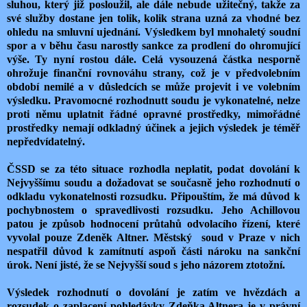
sluhou, který již posloužil, ale dále nebude užitečný, takže za
své služby dostane jen tolik, kolik strana uzná za vhodné bez
ohledu na smluvní ujednání. Výsledkem byl mnohaletý soudní
spor a v běhu času narostly sankce za prodlení do ohromující
výše. Ty nyní rostou dále. Celá vysouzená částka nesporně
ohrožuje finanční rovnováhu strany, což je v předvolebním
období nemilé a v důsledcích se může projevit i ve volebním
výsledku. Pravomocné rozhodnutt soudu je vykonatelné, nelze
proti němu uplatnit řádné opravné prostředky, mimořádné
prostředky nemají odkladný účinek a jejich výsledek je téměř
nepředvídatelný.
ČSSD se za této situace rozhodla neplatit, podat dovolání k
Nejvyššímu soudu a dožadovat se současně jeho rozhodnutí o
odkladu vykonatelnosti rozsudku. Připouštím, že má důvod k
pochybnostem o spravedlivosti rozsudku. Jeho Achillovou
patou je způsob hodnocení průtahů odvolacího řízení, které
vyvolal pouze Zdeněk Altner. Městský soud v Praze v nich
nespatřil důvod k zamítnutí aspoň části nároku na sankční
úrok. Není jisté, že se Nejvyšší soud s jeho názorem ztotožní.
Výsledek rozhodnutí o dovolání je zatím ve hvězdách a
rozsudek o zaplacení pohledávky Zdeňka Altnera je v právní