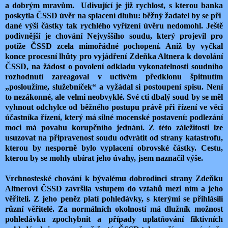
a dobrým mravům. Udivující je již rychlost, s kterou banka
poskytla ČSSD úvěr na splacení dluhu: běžný žadatel by se při
dané výši částky tak rychlého vyřízení úvěru nedomohl. Ještě
podivnější je chování Nejvyššího soudu, který projevil pro
potíže ČSSD zcela mimořádné pochopení. Aniž by vyčkal
konce procesní lhůty pro vyjádření Zdeňka Altnera k dovolání
ČSSD, na žádost o povolení odkladu vykonatelnosti soudního
rozhodnutí zareagoval v uctivém předklonu špitnutím
„posloužíme, služebníček“ a vyžádal si postoupení spisu. Není
to nezákonné, ale velmi neobvyklé. Své cti dbalý soud by se měl
vyhnout odchylce od běžného postupu právě při řízení ve věci
účastníka řízení, který má silné mocenské postavení: podlezání
moci má povahu korupčního jednání. Z této záležitosti lze
usuzovat na připravenost soudu odvrátit od strany katastrofu,
kterou by nesporně bylo vyplacení obrovské částky. Cestu,
kterou by se mohly ubírat jeho úvahy, jsem naznačil výše.
Vrchnosteské chování k bývalému dobrodinci strany Zdeňku
Altnerovi ČSSD završila vstupem do vztahů mezi ním a jeho
věřiteli. Z jeho peněz platí pohledávky, s kterými se přihlásili
různí věřitelé. Za normálních okolností má dlužník možnost
pohledávku zpochybnit a případy uplatňování fiktivních