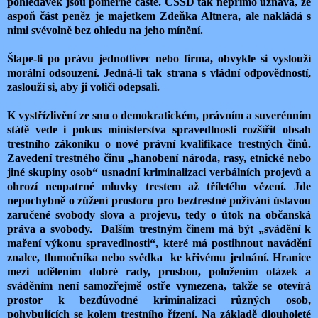
pohledávek jsou poměrně časté. ČSSD tak nepřímo uznává, že
aspoň část peněz je majetkem Zdeňka Altnera, ale nakládá s
nimi svévolně bez ohledu na jeho mínění.
Šlape-li po právu jednotlivec nebo firma, obvykle si vyslouží
morální odsouzení. Jedná-li tak strana s vládní odpovědností,
zaslouží si, aby ji voliči odepsali.
K vystřízlivění ze snu o demokratickém, právním a suverénním
státě vede i pokus ministerstva spravedlnosti rozšířit obsah
trestního zákoníku o nové právní kvalifikace trestných činů.
Zavedení trestného činu „hanobení národa, rasy, etnické nebo
jiné skupiny osob“ usnadní kriminalizaci verbálních projevů a
ohrozí neopatrné mluvky trestem až tříletého vězení. Jde
nepochybně o zúžení prostoru pro beztrestné požívání ústavou
zaručené svobody slova a projevu, tedy o útok na občanská
práva a svobody. Dalším trestným činem má být „svádění k
maření výkonu spravedlnosti“, které má postihnout navádění
znalce, tlumočníka nebo svědka ke křivému jednání. Hranice
mezi udělením dobré rady, prosbou, položením otázek a
sváděním není samozřejmě ostře vymezena, takže se otevírá
prostor k bezdůvodné kriminalizaci různých osob,
pohybujících se kolem trestního řízení. Na základě dlouholeté