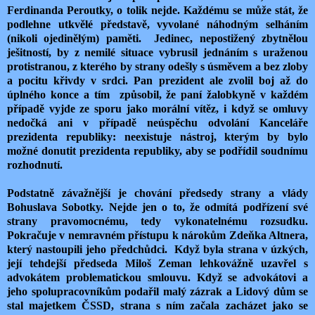
Ferdinanda Peroutky, o tolik nejde. Každému se může stát, že
podlehne utkvělé představě, vyvolané náhodným selháním
(nikoli ojedinělým) paměti. Jedinec, nepostižený zbytnělou
ješitností, by z nemilé situace vybrusil jednáním s uraženou
protistranou, z kterého by strany odešly s úsměvem a bez zloby
a pocitu křivdy v srdci. Pan prezident ale zvolil boj až do
úplného konce a tím způsobil, že paní žalobkyně v každém
případě vyjde ze sporu jako morální vítěz, i když se omluvy
nedočká ani v případě neúspěchu odvolání Kanceláře
prezidenta republiky: neexistuje nástroj, kterým by bylo
možné donutit prezidenta republiky, aby se podřídil soudnímu
rozhodnutí.
Podstatně závažnější je chování předsedy strany a vlády
Bohuslava Sobotky. Nejde jen o to, že odmítá podřízení své
strany pravomocnému, tedy vykonatelnému rozsudku.
Pokračuje v
nemravném
přístupu k nárokům Zdeňka Altnera,
který nastoupili jeho předchůdci. Když byla strana v úzkých,
její tehdejší předseda Miloš Zeman lehkovážně uzavřel s
advokátem problematickou smlouvu. Když se advokátovi a
jeho spolupracovníkům podařil malý zázrak a Lidový dům se
stal majetkem ČSSD, strana s ním začala zacházet jako se