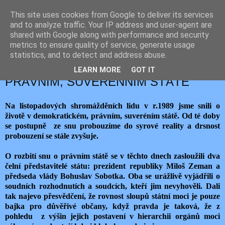
This site uses cookies from Google to deliver its services
JEMELIK ZDENĚK
and to analyze traffic. Your IP address and user-agent are
shared with Google along with performance and security
metrics to ensure quality of service, generate usage
statistics, and to detect and address abuse.
pondělí 25. dubna 2016
KONEC SNU O DEMOKRATICKÉM,
LEARN MORE
GOT IT
PRÁVNÍM, SUVERENNÍM STÁTĚ
Na listopadových shromážděních lidu v r.1989 jsme snili o
životě v demokratickém, právním, suveréním státě. Od té doby
se postupně ze snu probouzíme do syrové reality a drsnost
probouzení se stále zvyšuje.
O rozbití snu o právním státě se v těchto dnech zasloužili dva
čelní představitelé státu: prezident republiky Miloš Zeman a
předseda vlády Bohuslav Sobotka. Oba se urážlivě vyjádřili o
soudních rozhodnutích a soudcích, kteří jim nevyhověli. Dali
tak najevo přesvědčení, že rovnost sloupů státní moci je pouze
bajka pro důvěřivé občany, když pravda je taková, že z
pohledu z výšin jejich postavení v hierarchii orgánů moci