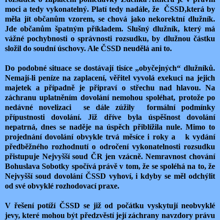
moci a tedy vykonatelný. Platí tedy nadále, že ČSSD,která by
měla jít občanům vzorem, se chová jako nekorektní dlužník.
Jde občanům špatným příkladem. Slušný dlužník, který má
vážné pochybnosti o správnosti rozsudku, by dlužnou částku
složil do soudní úschovy. Ale ČSSD neudělá ani to.
Do podobné situace se dostávají tisíce „obyčejných“ dlužníků.
Nemají-li peníze na zaplacení, věřitel vyvolá exekuci na jejich
majetek a případně je připraví o střechu nad hlavou. Na
záchranu uplatněním dovolání nemohou spoléhat, protože po
nedávné novelizaci se dále zúžily formální podmínky
přípustnosti dovolání. Již dříve byla úspěšnost dovolání
nepatrná, dnes se naděje na úspěch přiblížila nule. Mimo to
projednání dovolání obvykle trvá měsíce i roky a k vydání
předběžného rozhodnutí o odročení vykonatelnosti rozsudku
přistupuje Nejvyšší soud ČR jen vzácně. Nemravnost chování
Bohuslava Sobotky spočívá právě v tom, že se spoléhá na to, že
Nejvyšší soud dovolání ČSSD vyhoví, i kdyby se měl odchýlit
od své obvyklé rozhodovací praxe.
V řešení potíží ČSSD se již od počátku vyskytují neobvyklé
jevy, které mohou být předzvěstí její záchrany navzdory právu