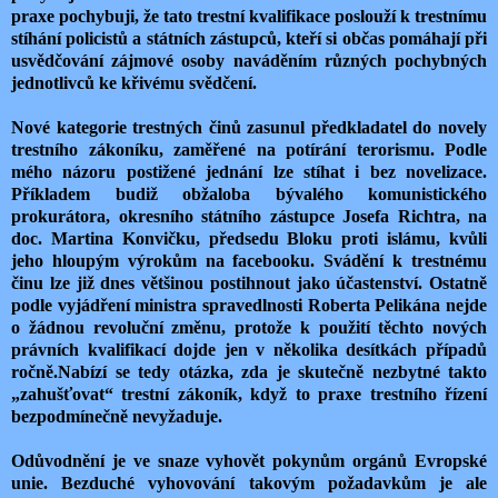
praxe pochybuji, že tato trestní kvalifikace poslouží k trestnímu
stíhání policistů a státních zástupců, kteří si občas pomáhají při
usvědčování zájmové osoby naváděním různých pochybných
jednotlivců ke křivému svědčení.
Nové kategorie trestných činů zasunul předkladatel do novely
trestního zákoníku, zaměřené na potírání terorismu. Podle
mého názoru postižené jednání lze stíhat i bez novelizace.
Příkladem budiž obžaloba bývalého komunistického
prokurátora, okresního státního zástupce Josefa Richtra, na
doc. Martina Konvičku, předsedu Bloku proti islámu, kvůli
jeho hloupým výrokům na facebooku. Svádění k trestnému
činu lze již dnes většinou postihnout jako účastenství. Ostatně
podle vyjádření ministra spravedlnosti Roberta Pelikána nejde
o žádnou revoluční změnu, protože k použití těchto nových
právních kvalifikací dojde jen v několika desítkách případů
ročně.Nabízí se tedy otázka, zda je skutečně
nezbytné
takto
„zahušťovat“ trestní zákoník, když to praxe trestního řízení
bezpodmínečně nevyžaduje.
Odůvodnění je ve snaze vyhovět pokynům orgánů Evropské
unie. Bezduché vyhovování takovým požadavkům je ale