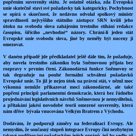
popřením suverenity státu. Je ostatně otázka, zda Evropská
unie skutečně staví své požadavky tak kategoricky. Pochybnost
se opírá o skuečnost, že nedávno odvolal spolkový ministr
spravdlnosti nejvyššího státního zástupce SRN kvůli jeho
útoku na svobodu slova zahájením trestního stíhání redakce
časopisu, šířícího „nevhodné“ názory. Chrání-li jeden stát
Evropské unie svobodu slova, jiné by neměly být nuceny ji
omezovat.
V daném případě jde předkladatel ještě dále tím, že požaduje,
aby novela trestního zákoníku byla Sněmovnou přijata bez
rozpravy v prvním čtení. Zákonodárná funkce Sněmovny se
tak degraduje na pouhé formální schválení požadavků
Evropské unie. To již je nejen útok na právní stát, v němž moc
výkonná nemůže přikazovat moci zákonodárné, ale také
popření principů parlamentní demokracie, která bez řádného
projednávání legislativních návrhů Sněmovnou je nemyslitelná,
a přitakání jakési novodobé teorii omezené suverenity, která
nám dříve bývala vnucována Velkým Bratrem z Východu.
Dodávám, že podporuji záměry na federalizaci Evropy. Ale
nemyslím, že současný stupeň integrace Evropy činí nezbytným
takové podřizování požadavkům jejích orgánů, jež by vedlo až