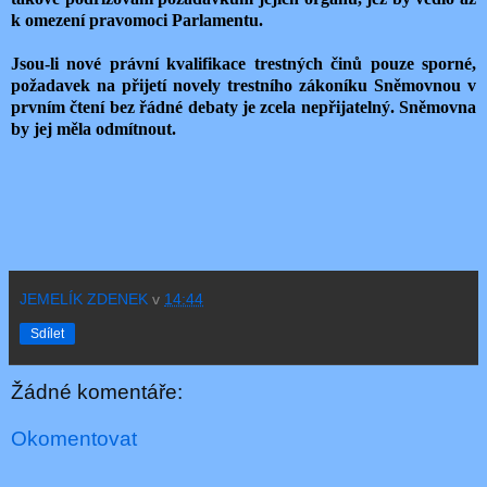
k omezení pravomoci Parlamentu.
Jsou-li nové právní kvalifikace trestných činů pouze sporné,
požadavek na přijetí novely trestního zákoníku Sněmovnou v
prvním čtení bez řádné debaty je zcela nepřijatelný. Sněmovna
by jej měla odmítnout.
JEMELÍK ZDENEK
v
14:44
Sdílet
Žádné komentáře:
Okomentovat