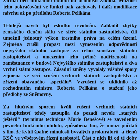
začínal běh funkčního období od účinnosti zákona. Možnost
jeho pokračování ve funkci pak zachovaly i další modifikace
návrhu až po předlohu Roberta Pelikána.
Tehdejší návrh byl vskutku revoluční. Zahladil zbytky
zemského členění státu ve sféře státního zastupitelství, čili
umožnil jednotný výkon trestního práva na celém území.
Zejména zrušil propast mezi vymezením odpovědnosti
nejvyššího státního zástupce za celou soustavu státního
zastupitelství a omezením jeho přímé nadřízenosti na
zaměstnance v budově Nejvyššího státního zastupitelství a dva
vrchní státní zástupce. Zásadní změny vyvolaly vášnivé spory
zejména ve věci zrušení vrchních státních zastupitelství a
zřízení obávaného „speciálu“. Vzrušení se uklidnilo až
rozhodnutím ministra Roberta Pelikána o stažení jeho
předlohy ze Sněmovny.
Za hlučným sporem kvůli rušení vrchních státních
zastupitelství tehdy ustoupila do pozadí nevole „starých
ještěrů“ (terminus technicus Marie Benešové) se zavedením
pevného funkčního období, způsobená tím, že mnozí počítali
s tím, že kvůli špatné minulosti bývalých prokurátorů
a členů
KSČ ve výběrovém řízení neobstojí. Část z nich již od té doby