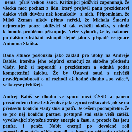
nemá
příliš velkou šanci. Kritizující pidižvíci zapomínají, že
všecka moc pochází z lidu, který projevil panu prezidentovi
daleko větší důvěru než komukoliv
z nich. Připomínám, že
Miloš Zeman nikdy přímo neřekl, že Michala Šmardu
nejmenuje: pouze pidižvíci si tak vyložili okolky, s nimiž
k tomuto problému přistupuje. Nelze vyloučit, že by nakonec
po dalším zdráhání ustoupil stejně jako v případě resignace
Antonína Staňka.
Daná situace posloužila jako základ pro útoky na Andreje
Babiše, kterého jeho odpůrci označují za slabého předsedu
vlády, jenž si neporadí s prezidentem a odmítá podat
kompetenční žalobu. Že by Ústavní soud s největší
pravděpodobností o ní rozhodl až hodně dlouho „po válce“,
velkoryse přehlížejí.
Andrej Babiš se dlouho ve sporu mezi ČSSD a panem
prezidentem choval zdrženlivě jako zprostředkovatel, jak se na
předsedu koaliční vlády sluší a patří. Je ovšem pochopitelné, že
se pro něj koaliční partner postupně stal stále větší zátěží,
vyvolávající zbytečné ztráty energie a času, a protože čas jsou
peníze, i peněz. Nabit energií po dovolené roli
zprostředkovatele náhle opustil
a hned po příjezdu vzkázal