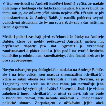
V této souvislosti se Andreji Babišovi houfně vyčítá, že nadále
uplatňuje v holdingu vliv faktického majitele. Nelze vyloučit, že
tomu tak je, ale důkazy ještě nikdo nepředložil. Přehlíží se při
tom skutečnost, že Andrej Babiš je natolik pohlcený svými
politickými aktivitami, že by mu sotva zbyly síly a čas ještě i na
řízení Agrofertu.
Média i politici zastírají před veřejností, že útoky na Andreje
Babiše, které by mohly poškozovat Agrofert, mohou mít
nepříznivé dopady pro stát. Agrofert je významný
zaměstnavatel a plátce daní a jeho podíl na tvorbě hrubého
domácího produktu není zanedbatelný. Jeho finanční zdraví je
pro stát prospěšné.
Novým nástrojem psychologického nátlaku na Andreje Babiše,
ale i na jeho voliče, jsou masová shromáždění „chvilkařů“,
která se zatím obešla bez výtržností a násilí. Nevěřím, že je
Trojjediný bere zcela na lehkou váhu, jak naznačuje jeho
nediplomatický výrok při návštěvě Slovenska. Jistě si je vědom
záludnosti hnutí „chvilkařů“, o němž se neví, jak se bude
v budoucnu chovat, zda nebude směřovat k „majdanizaci“
politické situace. Znepokojení v očekávání jejich akcí,