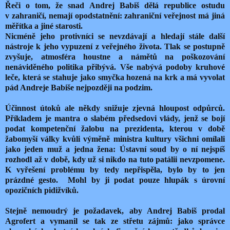
Řeči o tom, že snad Andrej Babiš dělá republice ostudu
v zahraničí, nemají opodstatnění: zahraniční veřejnost má jiná
měřítka a jiné starosti.
Nicméně jeho protivníci se nevzdávají a hledají stále další
nástroje k jeho vypuzení z veřejného života. Tlak se postupně
zvyšuje, atmosféra houstne a námětů na poškozování
nenáviděného politika přibývá. Vše nabývá podoby kruhové
leče, která se stahuje jako smyčka hozená na krk a má vyvolat
pád Andreje Babiše nejpozději na podzim.
Účinnost útoků ale někdy snižuje zjevná hloupost odpůrců.
Příkladem je mantra o slabém předsedovi vlády, jenž se bojí
podat kompetenční žalobu na prezidenta, kterou v době
žabomyší války kvůli výměně ministra kultury všichni omílali
jako jeden muž a jedna žena: Ústavní soud by o ní nejspíš
rozhodl až v době, kdy už si nikdo na tuto patálii nevzpomene.
K vyřešení problému by tedy nepřispěla, bylo by to jen
prázdné gesto.
Mohl by ji podat pouze hlupák s úrovní
opozičních pidižvíků.
Stejně nemoudrý je požadavek, aby Andrej Babiš prodal
Agrofert a vymanil se tak ze střetu zájmů: jako správce