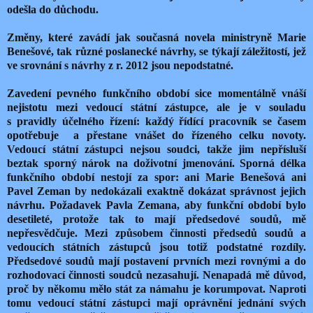
odešla do důchodu.
Změny, které zavádí jak současná novela ministryně Marie
Benešové, tak různé poslanecké návrhy, se týkají záležitostí, jež
ve srovnání s návrhy z r. 2012 jsou nepodstatné.
Zavedení pevného funkčního období sice momentálně vnáší
nejistotu mezi vedoucí státní zástupce, ale je v souladu
s pravidly účelného řízení: každý řídící pracovník se časem
opotřebuje
a přestane vnášet do řízeného celku novoty.
Vedoucí státní zástupci nejsou soudci, takže jim nepřísluší
beztak sporný nárok na doživotní jmenování. Sporná délka
funkčního období nestojí za spor: ani Marie Benešová ani
Pavel Zeman by nedokázali exaktně dokázat správnost jejich
návrhu. Požadavek Pavla Zemana, aby funkční období bylo
desetileté, protože tak to mají předsedové soudů, mě
nepřesvědčuje. Mezi způsobem činnosti předsedů soudů a
vedoucích státních zástupců jsou totiž podstatné rozdíly.
Předsedové soudů mají postavení prvních mezi rovnými a do
rozhodovací činnosti soudců nezasahují. Nenapadá mě důvod,
proč by někomu mělo stát za námahu je korumpovat. Naproti
tomu vedoucí státní zástupci mají oprávnění jednání svých