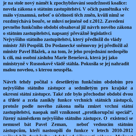
je na stole nový námět k zpochybňování soudržnosti koalice:
novela zákona o státním zastupitelství. V očích pamětníka věc
málo významná, neboť o účelnosti těch změn, kvůli nimž se
rozdmýchává bouře, se mluví nejméně od r.2012. Zavedení
pevného funkčního období obsahoval již návrh nového zákona
o státním zastupitelství, napsaný převážně legislativci
Nejvyššího státního zastupitelství, který předložil do vlády
ministr Jiří Pospíšil. Do Poslanecké sněmovny jej předložil až
ministr Pavel Blažek, a na tom, že jeho projednání nedospělo
k cíli, má osobní zásluhu Marie Benešová, která jej jako
ministryně v Rusnokově vládě stáhla. Pokusila se jej nahradit
malou novelou, s kterou neuspěla.
Návrh tehdy počítal s desetiletým funkčním obdobím pro
nejvyššího státního zástupce a sedmiletým pro krajské a
okresní státní zástupce. Také zde bylo přechodné období dvou
a tříleté a zcela zanikly funkce vrchních státních zástupců,
protože podle nového zákona měla zmizet vrchní státní
zastupitelství, naopak měl vzniknout „protikorupční speciál“,
řízený náměstkem nejvyššího státního zástupce. O
existenci se
nemusel bát Pavel Zeman,
neboť vedoucím státním
zástupcům, kteří nastoupili do funkce v letech 2010-2012