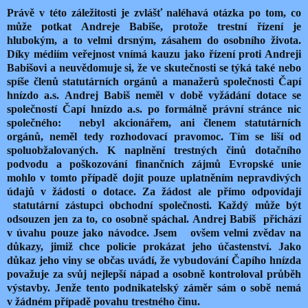
Právě v této záležitosti je zvlášť
naléhavá otázka po tom, co
může potkat Andreje Babiše, protože trestní řízení je
hlubokým, a to velmi drsným, zásahem do osobního života.
Díky médiím veřejnost vnímá kauzu jako řízení proti Andreji
Babišovi a neuvědomuje si, že ve skutečnosti se týká také nebo
spíše členů statutárních orgánů a manažerů společnosti Čapí
hnízdo a.s. Andrej Babiš neměl v době vyžádání dotace se
společností Čapí hnízdo a.s. po formálně právní stránce nic
společného:
nebyl akcionářem, ani členem statutárních
orgánů, neměl tedy rozhodovací pravomoc. Tím se liší od
spoluobžalovaných. K naplnění trestných činů dotačního
podvodu a poškozování finančních zájmů Evropské unie
mohlo v tomto případě dojít pouze uplatněním nepravdivých
údajů v žádosti o dotace. Za žádost ale přímo odpovídají
statutární zástupci obchodní společnosti. Každý může být
odsouzen jen za to, co osobně spáchal. Andrej Babiš
přichází
v úvahu pouze jako návodce. Jsem
ovšem velmi zvědav na
důkazy, jimiž chce policie prokázat jeho účastenství. Jako
důkaz jeho viny se občas uvádí, že vybudování Čapího hnízda
považuje za svůj nejlepší nápad a osobně kontroloval průběh
výstavby. Jenže tento podnikatelský záměr sám o sobě nemá
v žádném případě povahu trestného činu.