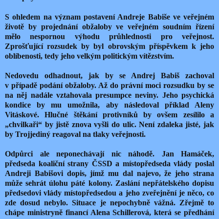
S ohledem na význam postavení Andreje Babiše ve veřejném
životě by projednání obžaloby ve veřejném soudním řízení
mělo nespornou výhodu průhlednosti pro veřejnost.
Zprošťující rozsudek by byl obrovským příspěvkem k jeho
oblíbenosti, tedy jeho velkým politickým vítězstvím.
Nedovedu odhadnout, jak by se Andrej Babiš zachoval
v případě podání obžaloby. Až do právní moci rozsudku by se
na něj nadále vztahovala presumpce neviny. Jeho psychická
kondice by mu umožnila, aby následoval příklad Aleny
Vitáskové. Hlučné štěkání protivníků by ovšem zesílilo a
„chvilkaři“ by jistě znova vyšli do ulic. Není zdaleka jisté, jak
by Trojjediný reagoval na tlaky veřejnosti.
Odpůrci ale neponechávají nic náhodě. Jan Hamáček,
předseda koaliční strany ČSSD a místopředseda vlády poslal
Andreji Babišovi dopis, jímž mu dal najevo, že jeho strana
může sehrát úlohu páté kolony. Zaslání nepřátelského dopisu
předsedovi vlády místopředsedou a jeho zveřejnění je něco, co
zde dosud nebylo. Situace je nepochybně vážná. Zřejmě to
chápe ministryně financí Alena Schillerová, která se předhání