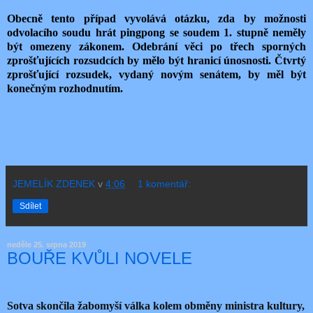
Obecně tento případ vyvolává otázku, zda by možnosti
odvolacího soudu hrát pingpong se soudem 1. stupně neměly
být omezeny zákonem. Odebrání věci po třech sporných
zprošťujících rozsudcích by mělo být hranicí únosnosti. Čtvrtý
zprošťující rozsudek, vydaný novým senátem, by měl být
konečným rozhodnutím.
JEMELÍK ZDENEK
v
4:06
1 komentář:
Sdílet
neděle 25. srpna 2019
BOUŘE KVŮLI NOVELE
Sotva
skončila žabomyší válka kolem obměny ministra kultury,