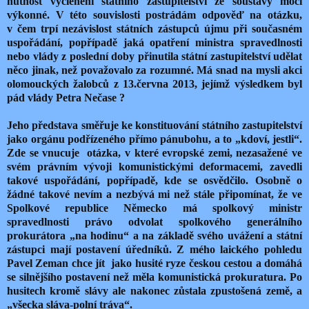
nutnost vyčlenění státního zastupitelství ze soustavy moci
výkonné. V této souvislosti postrádám odpověď na otázku,
v čem trpí nezávislost státních zástupců újmu při současném
uspořádání, popřípadě jaká opatření ministra spravedlnosti
nebo vlády z poslední doby přinutila státní zastupitelství udělat
něco jinak, než považovalo za rozumné. Má snad na mysli akci
olomouckých žalobců z 13.června 2013, jejímž výsledkem byl
pád vlády Petra Nečase ?
Jeho představa směřuje ke konstituování státního zastupitelství
jako orgánu podřízeného přímo pánubohu, a to „kdoví, jestli“.
Zde se vnucuje
otázka, v které evropské zemi, nezasažené ve
svém právním vývoji komunistickými deformacemi, zavedli
takové uspořádání, popřípadě, kde se osvědčilo. Osobně o
žádné takové nevím a nezbývá mi než stále připomínat, že ve
Spolkové republice Německo má spolkový ministr
spravedlnosti právo odvolat spolkového generálního
prokurátora „na hodinu“ a na základě svého uvážení a státní
zástupci mají postavení úředníků. Z mého laického pohledu
Pavel Zeman chce jít
jako husité ryze českou cestou a domáhá
se silnějšího postavení než měla komunistická prokuratura. Po
husitech kromě slávy ale nakonec zůstala zpustošená země, a
„všecka sláva-polní tráva“.