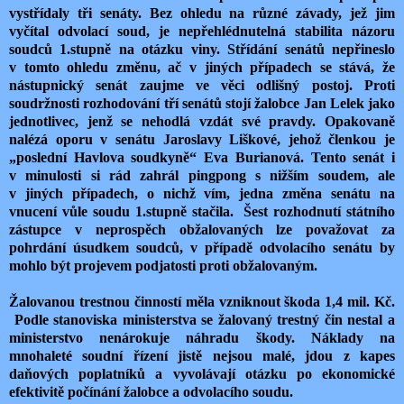
vystřídaly tři senáty. Bez ohledu na různé závady, jež jim
vyčítal odvolací soud, je nepřehlédnutelná stabilita názoru
soudců 1.stupně na otázku viny. Střídání senátů nepřineslo
v tomto ohledu změnu, ač v jiných případech se stává, že
nástupnický senát zaujme ve věci odlišný postoj. Proti
soudržnosti rozhodování tří senátů stojí žalobce Jan Lelek jako
jednotlivec, jenž se nehodlá vzdát své pravdy. Opakovaně
nalézá oporu v senátu Jaroslavy Liškové, jehož členkou je
„poslední Havlova soudkyně“ Eva Burianová. Tento senát i
v minulosti si rád zahrál pingpong s nižším soudem, ale
v jiných případech, o nichž vím, jedna změna senátu na
vnucení vůle soudu 1.stupně stačila.
Šest rozhodnutí státního
zástupce v neprospěch obžalovaných lze považovat za
pohrdání úsudkem soudců, v případě odvolacího senátu by
mohlo být projevem podjatosti proti obžalovaným.
Žalovanou trestnou činností měla vzniknout škoda 1,4 mil. Kč.
Podle stanoviska ministerstva se žalovaný trestný čin nestal a
ministerstvo nenárokuje náhradu škody. Náklady na
mnohaleté soudní řízení jistě nejsou malé, jdou z kapes
daňových poplatníků a vyvolávají otázku po ekonomické
efektivitě počínání žalobce a odvolacího soudu.