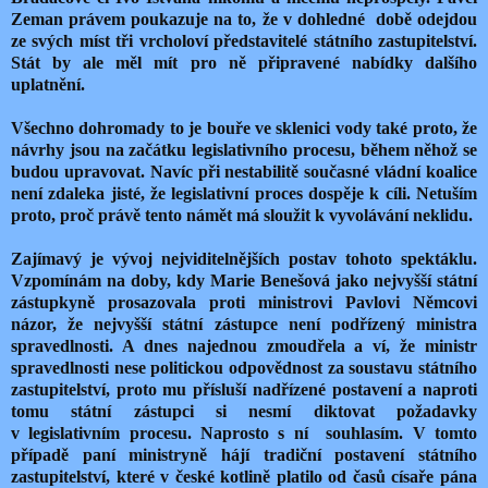
Zeman právem poukazuje na to, že v dohledné
době odejdou
ze svých míst tři vrcholoví představitelé státního zastupitelství.
Stát by ale měl mít pro ně připravené nabídky dalšího
uplatnění.
Všechno dohromady to je bouře ve sklenici vody také proto, že
návrhy jsou na začátku legislativního procesu, během něhož se
budou upravovat. Navíc při nestabilitě současné vládní koalice
není zdaleka jisté, že legislativní proces dospěje k cíli. Netuším
proto, proč právě tento námět má sloužit k vyvolávání neklidu.
Zajímavý je vývoj nejviditelnějších postav tohoto spektáklu.
Vzpomínám na doby, kdy Marie Benešová jako nejvyšší státní
zástupkyně prosazovala proti ministrovi Pavlovi Němcovi
názor, že nejvyšší státní zástupce není podřízený ministra
spravedlnosti. A dnes najednou zmoudřela a ví, že ministr
spravedlnosti nese politickou odpovědnost za soustavu státního
zastupitelství, proto mu přísluší nadřízené postavení a naproti
tomu státní zástupci si nesmí diktovat požadavky
v legislativním procesu. Naprosto s ní
souhlasím. V tomto
případě paní ministryně hájí tradiční postavení státního
zastupitelství, které v české kotlině platilo od časů císaře pána