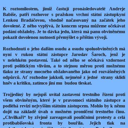
K roztomilostem, jimiž častují pronásledovatelé Andreje
Babiše, patří rozhovor s pražskou vrchní státní zástupkyní
Lenkou Bradáčovou, vhodně načasovaný na začátek jeho
dovolené. Z něho vyplývá, že koncem srpna můžeme očekávat
podání obžaloby. Je to dávka jedu, která má panu obviněnému
pokazit dovolenou nutností přemýšlet o příštím vývoji.
Rozhodnutí o jeho dalším osudu a osudu spoluobviněných má
nyní v rukou státní zástupce Jaroslav Šaroch, jenž je
v nelehkém postavení. Také od něho se očekává vzdornost
proti politickým vlivům, a to stejnou měrou proti možnému
tlaku ze strany mocného obžalovaného jako od rozvášněných
odpůrců. Ať rozhodne jakkoli, nejméně z jedné
strany sklidí
hněv a kritiku, zatímco jiní mu
budou tleskat.
Trojjediný by nejspíš uvítal zastavení trestního řízení proti
všem obviněným, které je v pravomoci státního zástupce a
podléhá revizi nejvyšším státním zástupcem. Mohlo by k němu
dojít na základě úvah o možném promlčení trestného činu.
„Chvilkaři“ by zřejmě zareagovali pouličními protesty a celá
protibabišovská fronta by bouřila. Jejich tlak na