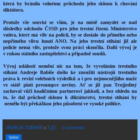
která by bránila volnému průchodu jeho sklonu k chování
diktátora.
Protože vše souvisí se vším, je na místě zamyslet se nad
důsledky odchodu ČSSD pro jeho trestní řízení. Ministerstvo
vnitra, které má vliv na policii, by se dostalo do přímého nebo
nepřímého vlivu hnutí ANO. Na jeho trestní stíhání již ale
policie nemá vliv, protože svou práci skončila. Další vývoj je
v rukou státního zastupitelství a případně soudů.
Vývoj událostí nemění nic na tom, že vyvoláním trestního
stíhání Andreje Babiše došlo ke zneužití nástrojů trestního
práva k revizi volebních výsledků a i pro nejmocnějšího muže
ve státě platí presumpce neviny. Ať se již pan Trojjediný
zachoval vůči koaličnímu partnerovi jakkoli, a bez ohledu na
to, že dal průchod sklonu k diktátorství, trestní stíhání by
nemělo být překážkou jeho působení ve vysoké politice.
JEMELÍK ZDENEK
v
7:47
1 komentář:
Sdílet