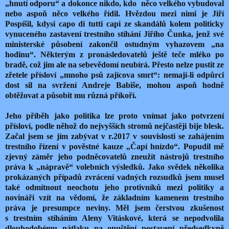
„hnutí odporu“ a dokonce nikdo, kdo
něco velkého vybudoval
nebo aspoň něco velkého řídil. Hvězdou mezi nimi je Jiří
Pospíšil, kdysi capo di tutti capi ze skandálů kolem politicky
vynuceného zastavení trestního stíhání Jiřího Čunka, jenž své
ministerské působení zakončil ostudným vyhazovem „na
hodinu“. Některým z pronásledovatelů ještě teče mléko po
bradě, což jim ale na sebevědomí neubírá. Přesto nelze pustit ze
zřetele přísloví „mnoho psů zajícova smrt“: nemají-li odpůrci
dost sil na svržení Andreje Babiše, mohou aspoň hodně
obtěžovat a působit mu různá příkoří.
Jeho příběh jako politika lze proto vnímat jako potvrzení
přísloví, podle něhož do nejvyšších stromů nejčastěji bije blesk.
Začal jsem se jím zabývat v r.2017 v souvislosti se zahájením
trestního řízení v pověstné kauze „Čapí hnízdo“. Popudil mě
zjevný záměr jeho podněcovatelů zneužít nástrojů trestního
práva k „nápravě“ volebních výsledků. Jako svědek několika
prokázaných případů zvrácení vadných rozsudků jsem musel
také odmítnout neochotu jeho protivníků mezi politiky a
novináři vzít na vědomí, že základním kamenem trestního
práva je presumpce neviny. Měl jsem čerstvou zkušenost
s trestním stíháním Aleny Vitáskové, která se nepodvolila
dlouhodobému nátlaku na opuštění postavení předsedkyně