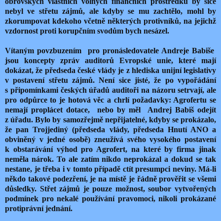
obrovských vlastních volných finančních prostředků by sice
nebyl ve střetu zájmů, ale kdyby se mu zachtělo, mohl by
zkorumpovat kdekoho včetně některých protivníků, na jejichž
vzdornost proti korupčním svodům bych nesázel.
Vítaným povzbuzením
pro pronásledovatele Andreje Babiše
jsou koncepty zpráv auditorů Evropské unie, které mají
dokázat, že předseda české vlády je z hlediska unijní legislativy
v postavení střetu zájmů. Není sice jisté, že po vypořádání
s připomínkami českých úřadů auditoři na názoru setrvají, ale
pro odpůrce to je hotová věc a chrlí požadavky: Agrofertu se
nemají proplácet dotace,
nebo by měl
Andrej Babiš odejít
z úřadu. Bylo by samozřejmě nepřijatelné, kdyby se prokázalo,
že pan Trojjediný (předseda vlády, předseda Hnutí ANO a
obviněný v jedné osobě) zneužívá svého vysokého postavení
k obstarávání výhod pro Agrofert, na které by firma jinak
neměla nárok. To ale zatím nikdo neprokázal a dokud se tak
nestane, je třeba i v tomto případě ctít presumpci neviny. Má-li
někdo takové podezření, je na místě je řádně prověřit se všemi
důsledky. Střet zájmů je pouze možnost, soubor vytvořených
podmínek pro nekalé používání pravomoci, nikoli prokázané
protiprávní jednání.