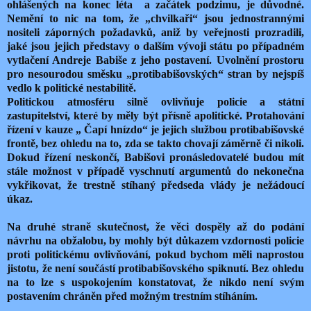
ohlášených na konec léta
a začátek podzimu, je důvodné.
Nemění to nic na tom, že „chvilkaři“ jsou jednostrannými
nositeli záporných požadavků, aniž by veřejnosti prozradili,
jaké jsou jejich představy o dalším vývoji státu po případném
vytlačení Andreje Babiše z jeho postavení. Uvolnění prostoru
pro nesourodou směsku „protibabišovských“ stran by nejspíš
vedlo k politické nestabilitě.
Politickou atmosféru silně ovlivňuje policie a státní
zastupitelství, které by měly být přísně apolitické. Protahování
řízení v kauze „ Čapí hnízdo“ je jejich službou protibabišovské
frontě, bez ohledu na to, zda se takto chovají záměrně či nikoli.
Dokud řízení neskončí, Babišovi pronásledovatelé budou mít
stále možnost v případě vyschnutí argumentů do nekonečna
vykřikovat, že trestně stíhaný předseda vlády je nežádoucí
úkaz.
Na druhé straně skutečnost, že věci dospěly až do podání
návrhu na obžalobu, by mohly být důkazem vzdornosti policie
proti politickému ovlivňování, pokud bychom měli naprostou
jistotu, že není součástí protibabišovského spiknutí. Bez ohledu
na to lze s uspokojením konstatovat, že nikdo není svým
postavením chráněn před možným trestním stíháním.