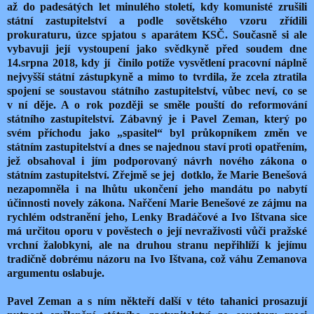
až do padesátých let minulého století, kdy komunisté zrušili
státní zastupitelství a podle sovětského vzoru zřídili
prokuraturu, úzce spjatou s aparátem KSČ. Současně si ale
vybavuji její vystoupení jako svědkyně před soudem dne
14.srpna 2018, kdy jí
činilo potíže vysvětlení pracovní náplně
nejvyšší státní zástupkyně a mimo to tvrdila, že zcela ztratila
spojení se soustavou státního zastupitelství, vůbec neví, co se
v ní děje. A o rok později se směle pouští do reformování
státního zastupitelství. Zábavný je i Pavel Zeman, který po
svém příchodu jako „spasitel“ byl průkopníkem změn ve
státním zastupitelství a dnes se najednou staví proti opatřením,
jež obsahoval i jím podporovaný návrh nového zákona o
státním zastupitelství. Zřejmě se jej
dotklo, že Marie Benešová
nezapomněla i na lhůtu ukončení jeho mandátu po nabytí
účinnosti novely zákona. Nařčení Marie Benešové ze zájmu na
rychlém odstranění jeho, Lenky Bradáčové a Ivo Ištvana sice
má určitou oporu v pověstech o její nevraživosti vůči pražské
vrchní žalobkyni, ale na druhou stranu nepřihlíží k jejímu
tradičně dobrému názoru na Ivo Ištvana, což váhu Zemanova
argumentu oslabuje.
Pavel Zeman a s ním někteří další v této tahanici prosazují