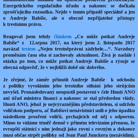
Energetického regulačního úřadu a nakonec se dočkala
zprošťujícího rozsudku. Nejde v tomto případě speciálně a jen
o Andreje Babiše, ale o obecně nepřijatelné přístupy
k trestnímu právu.
Reagoval jsem tehdy
článkem
„Co může potkat Andreje
Babiše“ z
12.srpna 2017, na který jsem 2. listopadu 2017
navázal
textem
„Nejen trestněprávní zádrhele…“. Navzdory
proměnám času oba si zachovaly aktuálnost. Živá je nadále i
otázka po tom, co může potkat Andreje Babiše a rýsuje se
obecná odpověď, že v nejbližší době nic dobrého.
Je zřejmé, že záměr přinutit Andreje Babiše
k odchodu
z politiky vyvoláním jeho trestního stíhání jeho strůjcům
nevyšel. Pronásledovaný neopustil postavení v čele Hnutí ANO
ani úřad ministra financí a nakonec se stal předsedou vlády.
Hnutí ANO, jehož je nejvýraznějším představitelem, si udrželo
voličskou podporu, ač Babišovi nenávistníci snili o jeho úpadku
následkem prozření voličů, prchajících od něj s odporem.
Mimo to vídáme téměř denně v přímém televizním přenosu, že
evropští státníci s ním jednají jako rovní s rovným a dokonce
musí občas strpět polibky od Jean Paul Junckera (nezávidím).