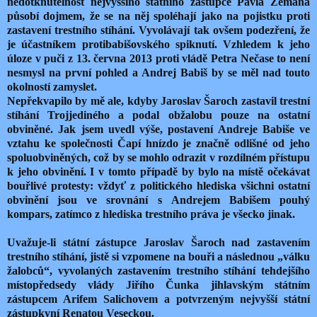
nedotknutelnost nejvyššího státního zástupce Pavla Zemana
působí dojmem, že se na něj spoléhají jako na pojistku proti
zastavení trestního stíhání. Vyvolávají tak ovšem podezření, že
je účastníkem protibabišovského spiknutí. Vzhledem k jeho
úloze v puči z 13. června 2013 proti vládě Petra Nečase to není
nesmysl na první pohled a Andrej Babiš by se měl nad touto
okolností zamyslet.
Nepřekvapilo by mě ale, kdyby Jaroslav Šaroch zastavil trestní
stíhání Trojjediného a podal obžalobu pouze na ostatní
obviněné. Jak jsem uvedl výše, postavení Andreje Babiše ve
vztahu ke společnosti Čapí hnízdo je značně odlišné od jeho
spoluobviněných, což by se mohlo odrazit v rozdílném přístupu
k jeho obvinění. I v tomto případě by bylo na místě očekávat
bouřlivé protesty: vždyť z politického hlediska všichni ostatní
obvinění jsou ve srovnání s Andrejem Babišem pouhý
kompars, zatímco z hlediska trestního práva je všecko jinak.
Uvažuje-li státní zástupce Jaroslav Šaroch nad zastavením
trestního stíhání, jistě si vzpomene na bouři a následnou „válku
žalobců“, vyvolaných zastavením trestního stíhání tehdejšího
místopředsedy vlády Jiřího Čunka jihlavským státním
zástupcem Arifem Salichovem a potvrzeným nejvyšší státní
zástupkyní Renatou Veseckou.