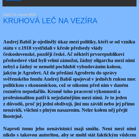
úterý 13. srpna 2019
KRUHOVÁ LEČ NA VEZÍRA
Andrej Babiš je ojedinělý úkaz mezi politiky, kteří se od vzniku
státu v r.1918 vystřídali v křesle předsedy vlády
československé, později české. Ač někteří prvorepublikoví
předsedové vlád byli velmi zámožní, žádný oligarcha mezi nimi
nebyl a žádný se nemohl pochlubit vybudováním kolosu,
jakým je Agrofert. Až do předání Agrofertu do správy
svěřenského fondu Andrej Babiš spojoval v jedněch rukou moc
politickou s ekonomickou, což se nikomu před ním v daném
rozměru nepodařilo. Kromě toho pracovní výkonností a
profesionalitou patří k nejzdatnějším mezi nimi. Je to jeden
z důvodů, proč jej jedni obdivují, jiní mu závidí nebo jej přímo
nenávidí, všichni s plným nasazením. Nelze kolem něj přejít
lhostejně.
Naproti tomu jeho nenávistníci mají smůlu. Není mezi nimi
nikdo s takovou autoritou, aby se mohl stát faktickým vůdcem