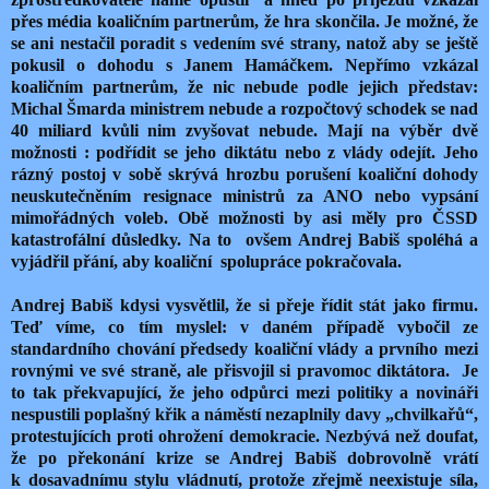
přes média koaličním partnerům, že hra skončila. Je možné, že
se ani nestačil poradit s vedením své strany, natož aby se ještě
pokusil o dohodu s Janem Hamáčkem. Nepřímo vzkázal
koaličním partnerům, že nic nebude podle jejich představ:
Michal Šmarda ministrem nebude a rozpočtový schodek se nad
40 miliard kvůli nim zvyšovat nebude. Mají na výběr dvě
možnosti : podřídit se jeho diktátu nebo z vlády odejít. Jeho
rázný postoj v sobě skrývá hrozbu porušení koaliční dohody
neuskutečněním resignace ministrů za ANO nebo vypsání
mimořádných voleb. Obě možnosti by asi měly pro ČSSD
katastrofální důsledky. Na to
ovšem Andrej Babiš spoléhá a
vyjádřil přání, aby koaliční
spolupráce pokračovala.
Andrej Babiš kdysi vysvětlil, že si přeje řídit stát jako firmu.
Teď víme, co tím myslel: v daném případě vybočil ze
standardního chování předsedy koaliční vlády a prvního mezi
rovnými ve své straně, ale přisvojil si pravomoc diktátora.
Je
to tak překvapující, že jeho odpůrci mezi politiky a novináři
nespustili poplašný křik a náměstí nezaplnily davy „chvilkařů“,
protestujících proti ohrožení demokracie. Nezbývá než doufat,
že po překonání krize se Andrej Babiš dobrovolně vrátí
k dosavadnímu stylu vládnutí, protože zřejmě neexistuje síla,