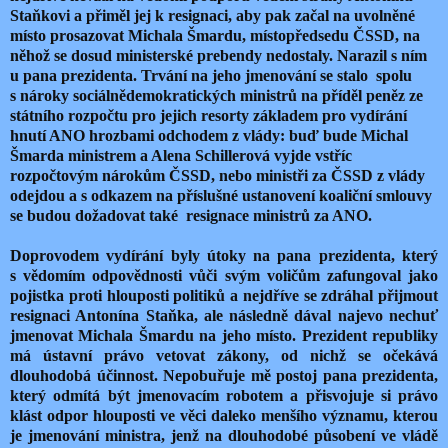
Staňkovi a přiměl jej k resignaci, aby pak začal na uvolněné
místo prosazovat Michala Šmardu, místopředsedu ČSSD, na
něhož se dosud ministerské prebendy nedostaly. Narazil s ním
u pana prezidenta. Trvání na jeho jmenování se stalo spolu
s nároky sociálnědemokratických ministrů na příděl peněz ze
státního rozpočtu pro jejich resorty základem pro vydírání
hnutí ANO hrozbami odchodem z vlády: buď bude Michal
Šmarda ministrem a Alena Schillerová vyjde vstříc
rozpočtovým nárokům ČSSD, nebo ministři za ČSSD z vlády
odejdou a s odkazem na příslušné ustanovení koaliční smlouvy
se budou dožadovat také resignace ministrů za ANO.
Doprovodem vydírání byly útoky na pana prezidenta, který
s vědomím odpovědnosti vůči svým voličům zafungoval jako
pojistka proti hlouposti politiků a nejdříve se zdráhal přijmout
resignaci Antonína Staňka, ale následně dával najevo nechuť
jmenovat Michala Šmardu na jeho místo. Prezident republiky
má ústavní právo vetovat zákony, od nichž se očekává
dlouhodobá účinnost. Nepobuřuje mě postoj pana prezidenta,
který odmítá být jmenovacím robotem a přisvojuje si právo
klást odpor hlouposti ve věci daleko menšího významu, kterou
je jmenování ministra, jenž na dlouhodobé působení ve vládě