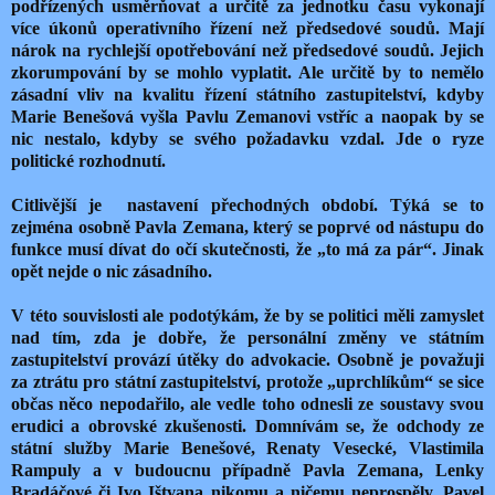
podřízených usměrňovat a určitě za jednotku času vykonají
více úkonů operativního řízení než předsedové soudů. Mají
nárok na rychlejší opotřebování než předsedové soudů. Jejich
zkorumpování by se mohlo vyplatit. Ale určitě by to nemělo
zásadní vliv na kvalitu řízení státního zastupitelství, kdyby
Marie Benešová vyšla Pavlu Zemanovi vstříc a naopak by se
nic nestalo, kdyby se svého požadavku vzdal. Jde o ryze
politické rozhodnutí.
Citlivější je
nastavení přechodných období. Týká se to
zejména osobně Pavla Zemana, který se poprvé od nástupu do
funkce musí dívat do očí skutečnosti, že „to má za pár“. Jinak
opět nejde o nic zásadního.
V této souvislosti ale podotýkám, že by se politici měli zamyslet
nad tím, zda je dobře, že personální změny ve státním
zastupitelství provází útěky do advokacie. Osobně je považuji
za ztrátu pro státní zastupitelství, protože „uprchlíkům“ se sice
občas něco nepodařilo, ale vedle toho odnesli ze soustavy svou
erudici a obrovské zkušenosti. Domnívám se, že odchody ze
státní služby Marie Benešové, Renaty Vesecké, Vlastimila
Rampuly a v budoucnu případně Pavla Zemana, Lenky
Bradáčové či Ivo Ištvana nikomu a ničemu neprospěly. Pavel