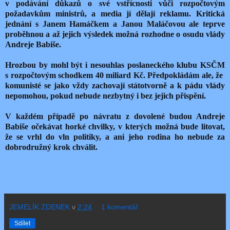
v podávání důkazů o své vstřícnosti vůči rozpočtovým
požadavkům ministrů, a media jí dělají reklamu. Kritická
jednání s Janem Hamáčkem a Janou Maláčovou ale teprve
proběhnou a až jejich výsledek možná rozhodne o osudu vlády
Andreje Babiše.
Hrozbou by mohl být i nesouhlas poslaneckého klubu KSČM
s rozpočtovým schodkem 40 miliard Kč. Předpokládám ale, že
komunisté se jako vždy zachovají státotvorně a k pádu vlády
nepomohou, pokud nebude nezbytný i bez jejich přispění.
V každém případě po návratu z dovolené budou Andreje
Babiše očekávat horké chvilky, v kterých možná bude litovat,
že se vrhl do vln politiky, a ani jeho rodina ho nebude za
dobrodružný krok chválit.
JEMELÍK ZDENEK
v
2:24
1 komentář:
Sdílet