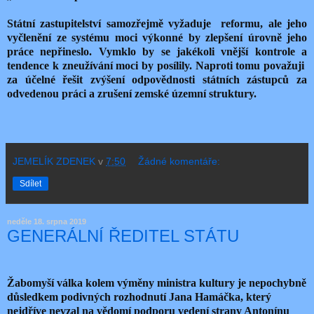
Státní zastupitelství samozřejmě vyžaduje
reformu, ale jeho
vyčlenění ze systému moci výkonné by zlepšení úrovně jeho
práce nepřineslo. Vymklo by se jakékoli vnější kontrole a
tendence k zneužívání moci by posílily. Naproti tomu považuji
za účelné řešit zvýšení odpovědnosti státních zástupců za
odvedenou práci a zrušení zemské územní struktury.
JEMELÍK ZDENEK
v
7:50
Žádné komentáře:
Sdílet
neděle 18. srpna 2019
GENERÁLNÍ ŘEDITEL STÁTU
Žabomyší válka kolem výměny ministra kultury je nepochybně
důsledkem podivných rozhodnutí Jana Hamáčka, který
nejdříve nevzal na vědomí podporu vedení strany Antonínu