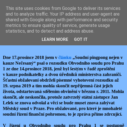
This site uses cookies from Google to deliver its services
JEMELIK ZDENĚK
and to analyze traffic. Your IP address and user-agent are
shared with Google along with performance and security
metrics to ensure quality of service, generate usage
statistics, and to detect and address abuse.
pátek 30. srpna 2019
PINGPONG ZA STÁTNÍ PENÍZE
LEARN MORE
GOT IT
Dne 17.prosince 2018 jsem v
článku
„Soudní pingpong nejen v
kauze Nečesaný“ psal o rozsudku Obvodního soudu pro Prahu
1 ze dne 14.prosince 2018, jenž byl šestým v řadě zproštění
v kauze podnikatelky a dvou úředníků ministerstva zahraničí.
Šťastní obžalovaní obdrželi písemné vyhotovení rozsudku až
19. srpna 2019 a tím mohla skončit nepříjemná část jejich
života, odstartovaná sdělením obvinění v březnu r. 2011. Mohla
skončit, ale neskončila, protože zatvrzelý státní zástupce Jan
Lelek se znova odvolal a věcí se bude muset znova zabývat
Městský soud v Praze. Pro obžalované, pro které je mnohaleté
soudní řízení finanční pohromou, to je zpráva přímo zdrcující.
V řízení u Obvodního soudu pro Prahu 1 se postupně