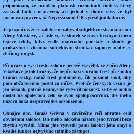
připomínám, že problém platnosti rozhodnutí činitele, který
zastával funkci neprávem, ale jednal v dobré víře, že byl
jmenován právem, již Nejvyšší soud ČR vyřešil judikaturně.
Je příznačné, že se žalobce nezabýval subjektivní stránkou činu
Aleny Vitáskové, ač jistě ví, že skutek se stává trestným činem
teprve tehdy, když vedle materiální podstaty a škody je
prokázána i zločinná subjektivní stránka: záporný motiv a
zločinný úmysl.
Při úvaze o výši trestu žalobce pečlivě vysvětlil, že zločin Aleny
Vitáskové je tak hrozný, že nepřichází v úvahu trest při spodní
hranici sazby, natož trest podmíněný, čili požádal soud, aby
paní obžalovanou poslal za mříže. Protože ženských věznic je
jen několik, patrně neúmyslně vytvořil možnost, že by se mohla
dostat na společnou celu se svou spolupracovnicí, dle mého
názoru laika nespravedlivě odsouzenou.
Obhájce doc. Tomáš Gřivna v závěrečné řeči obratně čelil
obviněním žalobce. Dle mého laického názoru jeho tvrzení beze
zbytku vyvrátil. Mimo jiné vysvětlil panu žalobci jeho omyl o
kvalitě funkce nejvyššího státního zástupce.