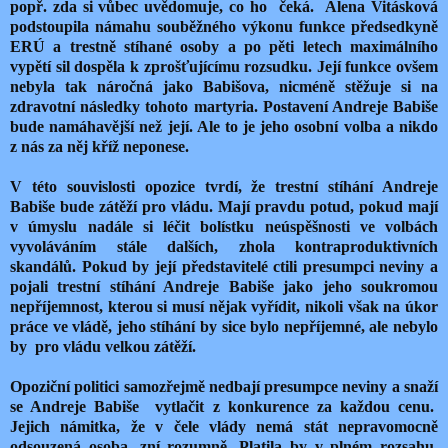
popř. zda si vůbec uvědomuje, co ho
čeká.
Alena Vitásková
podstoupila námahu souběžného výkonu funkce předsedkyně
ERÚ a trestně stíhané osoby a po pěti letech maximálního
vypětí sil dospěla k zprošťujícímu rozsudku. Její funkce ovšem
nebyla tak náročná jako Babišova, nicméně stěžuje si na
zdravotní následky tohoto martyria. Postavení Andreje Babiše
bude namáhavější než její. Ale to je jeho osobní volba a nikdo
z nás za něj kříž neponese.
V této souvislosti opozice tvrdí, že trestní stíhání Andreje
Babiše bude zátěží pro vládu. Mají pravdu potud, pokud mají
v úmyslu nadále si léčit bolístku neúspěšnosti ve volbách
vyvoláváním stále dalších, zhola kontraproduktivních
skandálů. Pokud by její představitelé ctili presumpci neviny a
pojali trestní stíhání Andreje Babiše jako jeho soukromou
nepříjemnost, kterou si musí nějak vyřídit, nikoli však na úkor
práce ve vládě, jeho stíhání by sice bylo nepříjemné, ale nebylo
by
pro vládu velkou zátěží.
Opoziční politici samozřejmě nedbají presumpce neviny a snaží
se Andreje Babiše
vytlačit z konkurence za každou cenu.
Jejich námitka, že v čele vlády nemá stát nepravomocně
odsouzená osoba, zní rozumně. Platila by v plném rozsahu,