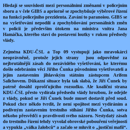
Hledají se souvislostí mezi personálními změnami v policejním
sboru a v čele GIBS a apriorně se zpochybňuje výběrové řízení
na funkci policejního prezidenta. Zavání to paranoiou. GIBS se
na vyšetřování nepodílí a zpochybňování personálních změn
v policii je především útokem na ministra vnitra Jana
Hamáčka, kterého staví do postavení loutky v rukou předsedy
vlády.
Zejména KDU-ČSL a Top 09 vystupují jako mravokárci
neoprávněně, protože jejich strany
jsou odpovědné za
nejbrutálnější zásah do nezávislého vyšetřování, ke kterému
došlo odebráním věci Jiřího Čunka původnímu vyšetřovateli a
jejím zastavením jihlavským státním zástupcem Arifem
Salichovem. Důkazní situace byla tak slabá, že Jiří Čunek by
patrně dosáhl zprošťujícího rozsudku. Ale koaliční strana
KDU-ČSL přesto vydírala předsedu vlády hrozbou, že odejde
z vlády, pokud se Jiří Čunek bude muset dostavit před soud.
Pokud chce někdo tvrdit, že není spojitost mezi vydíráním a
podivným zastavením trestního stíhání Jiřího Čunka, sotva
někoho přesvědčí o pravdivosti svého názoru. Nestydatý zásah
do trestního řízení tehdy vyvolal obrovské pobouření veřejnosti
a vypukla „válka žalobců“ a začalo se mluvit o „justiční mafii“.