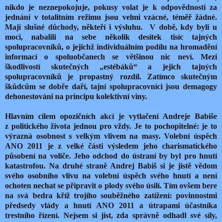
nikdo je neznepokojuje, pokusy volat je k odpovědnosti za
jednání v totalitním režimu jsou velmi vzácné, téměř žádné.
Mají slušné důchody, někteří i výsluhu.
V době, kdy byli u
moci, nabalili na sebe několik desítek tisíc tajných
spolupracovníků, o jejichž individuálním podílu na hromadění
informací o spoluobčanech se většinou nic neví. Mezi
škodlivostí skutečných „estébáků“ a jejich tajných
spolupracovníků je propastný rozdíl. Zatímco skutečným
škůdcům se dobře daří, tajní spolupracovníci jsou demagogy
dehonestováni na principu kolektivní viny.
Hlavním cílem opozičních akcí je vytlačení Andreje Babiše
z politického života jednou pro vždy. Je to pochopitelné: je to
výrazná osobnost s velkým vlivem na masy. Volební úspěch
ANO 2011 je z velké části výsledem jeho charismatického
působení na voliče. Jeho odchod do ústraní by byl pro hnutí
katastrofou. Na druhé straně Andrej Babiš si je jistě vědom
svého osobního vlivu na volební úspěch svého hnutí a není
ochoten nechat se připravit o plody svého úsilí. Tím ovšem bere
na svá bedra kříž trojího souběžného zatížení: povinnostmi
předsedy vlády a hnutí ANO 2011 a útrapami účastníka
trestního řízení. Nejsem si jist, zda správně odhadl své síly,