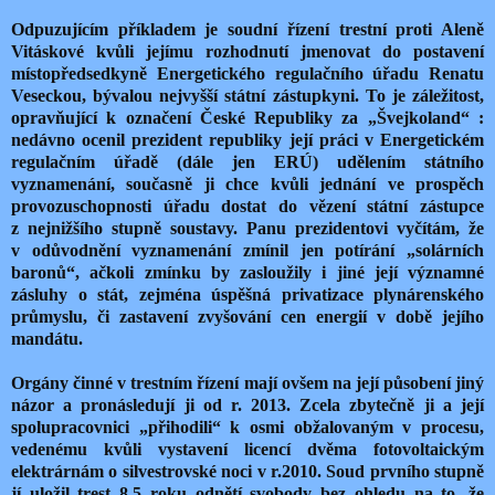
Odpuzujícím příkladem je soudní řízení trestní proti Aleně
Vitáskové kvůli jejímu rozhodnutí jmenovat do postavení
místopředsedkyně Energetického regulačního úřadu Renatu
Veseckou, bývalou nejvyšší státní zástupkyni. To je záležitost,
opravňující k označení České Republiky za „Švejkoland“ :
nedávno ocenil prezident republiky její práci v Energetickém
regulačním úřadě (dále jen ERÚ) udělením státního
vyznamenání, současně ji chce kvůli jednání ve prospěch
provozuschopnosti úřadu dostat do vězení státní zástupce
z nejnižšího stupně soustavy. Panu prezidentovi vyčítám, že
v odůvodnění vyznamenání zmínil jen potírání „solárních
baronů“, ačkoli zmínku by zasloužily i jiné její významné
zásluhy o stát, zejména úspěšná privatizace plynárenského
průmyslu, či zastavení zvyšování cen energií v době jejího
mandátu.
Orgány činné v trestním řízení mají ovšem na její působení jiný
názor a pronásledují ji od r. 2013. Zcela zbytečně ji a její
spolupracovnici „přihodili“ k osmi obžalovaným v procesu,
vedenému kvůli vystavení licencí dvěma fotovoltaickým
elektrárnám o silvestrovské noci v r.2010. Soud prvního stupně
jí uložil trest 8,5 roku odnětí svobody bez ohledu na to, že