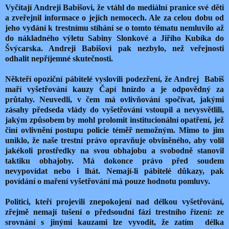
Vyčítají Andreji Babišovi, že vtáhl do mediální pranice své děti
a zveřejnil informace o jejich nemocech. Ale za celou dobu od
jeho vydání k trestnímu stíhání se o tomto tématu nemluvilo až
do nákladného výletu Sabiny Slonkové a Jiřího Kubíka do
Švýcarska. Andreji Babišovi pak nezbylo, než veřejnosti
odhalit nepříjemné skutečnosti.
Někteří opoziční pábitelé vyslovili podezření, že Andrej
Babiš
maří vyšetřování kauzy Čapí hnízdo a je odpovědný za
průtahy. Neuvedli, v čem má ovlivňování spočívat, jakými
zásahy předseda vlády do vyšetřování vstoupil a nevysvětlili,
jakým způsobem by mohl prolomit institucionální opatření, jež
činí ovlivnění postupu policie téměř nemožným. Mimo to jim
uniklo, že naše trestní právo opravňuje obviněného, aby volil
jakékoli prostředky na svou obhajobu a svobodně stanovil
taktiku obhajoby. Má dokonce právo před soudem
nevypovídat nebo i lhát. Nemají-li pábitelé důkazy, pak
povídání o maření vyšetřování má pouze hodnotu pomluvy.
Politici, kteří projevili znepokojení nad délkou vyšetřování,
zřejmě nemají tušení o předsoudní fázi trestního řízení: ze
srovnání s jinými kauzami lze vyvodit, že zatím
délka