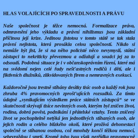
HLAS VOLAJÍCÍCH PO SPRAVEDLNOSTI A PRÁVU
Naše společnost je těžce nemocná. Formalizace práva,
odmravnění jeho výkladu a právní nihilismus jsou základní
příčinou její krize. Jedinou jistotou v tomto státě se tak stala
právní nejistota, která prosákla celou společností. Nikdo si
nemůže být jist, že si na něho policisté něco nevymyslí, státní
zástupci to nekriticky převezmou a odžalují a soudci jej za to
odsoudí. Podobná situace je i v občanskoprávním řízení, které má
na svědomí nejen celé řady nešťastných rodičů i dětí, ale i
fiktivních dlužníků, zlikvidovaných firem a nemravných exekucí.
Každoročně jsou trestně stíhány desítky tisíc osob a každý rok jsou
zhruba 4% pravomocných zprošťujících rozsudků. Za tímto
údajně „vynikajícím výsledkem práce státních zástupců“ se ve
skutečnosti skrývají tisíce nevinných osob, kterým byl zničen život,
rodina, dobrá pověst, podnikání i přátelské vztahy. Tento zničený
život se pochopitelně netýká jen jednotlivých stíhaných osob, ale
jejich rodin a celého blízkého okolí, které prožívá dehonestaci
společně se stíhanou osobou, což mnohdy končí těžkou nemocí,
sebevraždou i smrtí. Kromě toho jsou však nezřídka pravomocně