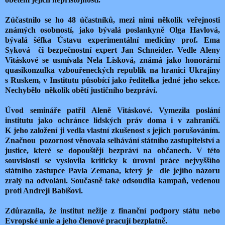
Zúčastnilo se ho 48 účastníků, mezi nimi několik veřejnosti
známých osobností, jako bývalá poslankyně Olga Havlová,
bývalá šéfka Ústavu experimentální mediciny prof. Ema
Syková
či bezpečnostní expert Jan Schneider. Vedle Aleny
Vitáskové se usmívala Nela Lisková, známá jako honorární
quasikonzulka vzbouřeneckých republik na hranici Ukrajiny
s Ruskem, v Institutu působící jako ředitelka jedné jeho sekce.
Nechybělo
několik obětí justičního bezpráví.
Úvod semináře patřil Aleně Vitáskové. Vymezila poslání
institutu jako ochránce lidských práv doma i v zahraničí.
K jeho založení ji vedla vlastní zkušenost s jejich porušováním.
Značnou
pozornost věnovala selhávání státního zastupitelství a
justice, které se dopouštějí bezpráví na občanech. V této
souvislosti se vyslovila kriticky k úrovni práce nejvyššího
státního zástupce Pavla Zemana, který je
dle jejího názoru
zralý na odvolání. Současně také odsoudila kampaň, vedenou
proti Andreji Babišovi.
Zdůraznila, že institut nežije z finanční podpory státu nebo
Evropské unie a jeho členové pracují bezplatně.