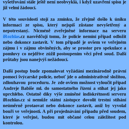
vyšetřování stále ještě není neobvyklá, i když uzavření spisu je
již velmi žádoucí.
V této souvislosti stojí za zmínku, že zřejmě došlo k úniku
informací ze spisu, který nejspíš zůstane nevyšetřený a
nepotrestaný. Nicméně zveřejněné informace na serveru
iRozhlas
.cz nasvědčují tomu, že policie nemíní případ odložit
nebo dokonce zastavit. V tom případě je ovšem ve veřejném
zájmu i v zájmu obviněných, aby se prostor pro spekulace a
pomluvy co nejdříve zúžil postoupením věci před soud. Další
průtahy jsou nanejvýš nežádoucí.
Další postup bude zpomalovat vyžádání mezinárodně právní
pomoci švýcarské policie, neboť jde o administrativně složitou,
zdlouhavou
proceduru. Je
zde ovšem možnost vyloučit případ
Andreje Babiše ml. do samostatného řízení a stíhat jej jako
uprchlého. Ostatně díky výše zmíněné indiskrétnosti serveru
iRozhlas.cz si nemůže státní zástupce dovolit trestní stíhání
neúměrně protaovat nebo dokonce zastavit, aniž by vyvolal
bouři ve veřejnosti. A při projednávání případu před soudem,
které je veřejné, budou mít občané celou záležitost pod
kontrolou.