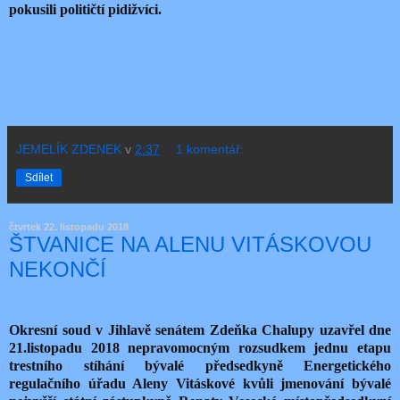
pokusili političtí pidižvíci.
JEMELÍK ZDENEK
v
2:37
1 komentář:
Sdílet
čtvrtek 22. listopadu 2018
ŠTVANICE NA ALENU VITÁSKOVOU
NEKONČÍ
Okresní soud v Jihlavě senátem Zdeňka Chalupy uzavřel dne
21.listopadu 2018 nepravomocným rozsudkem jednu etapu
trestního stíhání bývalé předsedkyně Energetického
regulačního úřadu Aleny Vitáskové kvůli jmenování bývalé