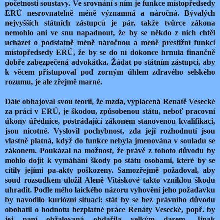
početnosti soustavy. Ve srovnání s ním je funkce místopředsedy
ERÚ nesrovnatelně méně významná a náročná. Bývalých
nejvyšších státních zástupců je pár, takže tvůrce zákona
nemohlo ani ve snu napadnout, že by se někdo z nich chtěl
ucházet o podstatně méně náročnou a méně prestižní funkci
místopředsedy ERÚ, že by se do ní dokonce hrnula finančně
dobře zabezpečená advokátka. Žádat po státním zástupci, aby
k věcem přistupoval pod zorným úhlem zdravého selského
rozumu, je ale zřejmě marné.
Dále obhajoval svou teorii, že mzda, vyplacená Renatě Vesecké
za práci v ERÚ, je škodou, způsobenou státu, neboť pracovní
úkony úřednice, postrádající zákonem stanovenou kvalifikaci,
jsou nicotné. Vyslovil pochybnost, zda její rozhodnutí jsou
vlastně platná, když do funkce nebyla jmenována v souladu se
zákonem. Poukázal na možnost, že právě z tohoto důvodu by
mohlo dojít k vymáhání škody po státu osobami, které by se
cítily jejími pa-akty poškozeny. Samozřejmě požadoval, aby
soud rozsudkem uložil Aleně Vitáskové takto vzniklou škodu
uhradit. Podle mého laického názoru vyhovění jeho požadavku
by navodilo kuriózní situaci: stát by se bez právního důvodu
obohatil o hodnotu bezplatné práce Renáty Vesecké, popř. by
jej paní obžalovaná obdařila velkým darem. Jinak