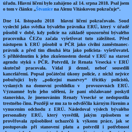
úřadu. Hlavní líčení bylo zahájeno až 14. srpna 2018. Psal jsem
o tom v článku „
Štvanice
na Alenu Vitáskovou pokračuje“.
Dne 14. listopadu 2018
hlavní líčení pokračovalo. Soud
vyslechl jako svědka bývalého právníka ERÚ, který v úřadě
působil v době, kdy policie na základě upozornění bývalého
pracovníka ČEZu začala vyšetřovat tuto záležitost. Před
nástupem k ERÚ působil u PČR jako civilní zaměstnanec-
právník a před tím dlouhá léta jako policista- vyšetřovatel.
S přihlédnutím k jeho zkušenostem dostal v ERÚ na starost
agendu styků s PČR. Potvrdil, že Renata Vesecká v ERÚ
skutečně pracovala. Vídal ji denně, neboť sousedili
kancelářemi. Popsal počáteční úkony policie, z nichž nejvíce
pobuřující byly „policejní manévry“ třicítky policistů,
vyslaných na domovní prohlídku v
provozovnách ERÚ.
Významné bylo jeho sdělení, že paní obžalované poskytl
stanovisko, že jmenováním Renaty Vesecké se nedopustila
trestného činu. Později se mu za to odvděčila kárným řízením a
vynucením odchodu z ERÚ. Následoval výslech bývalého
personalisty ERÚ, který vysvětlil, jakým způsobem se
prověřovala způsobilost uchazečů k výkonu práce, jak se
postupovalo při stanovení platu a potvrdil i potřebnost