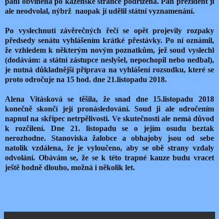
paní obviněná po kázeňské stránce podřízena. Pan prezident ji
ale neodvolal, nýbrž
naopak jí udělil státní vyznamenání.
Po vyslechnutí závěrečných řečí se opět projevily rozpaky
předsedy senátu vyhlášením krátké přestávky. Po ní oznámil,
že vzhledem k některým novým poznatkům, jež soud vyslechl
(dodávám: a státní zástupce neslyšel, nepochopil nebo nedbal),
je nutná důkladnější příprava na vyhlášení rozsudku, které se
proto odročuje na 15 hod. dne 21.listopadu 2018.
Alena Vitásková se těšila, že snad dne 15.listopadu 2018
konečně skončí její pronásledování. Soud ji ale odročením
napnul na skřipec netrpělivosti. Ve skutečnosti ale nemá důvod
k rozčilení. Dne 21. listopadu se o jejím osudu beztak
nerozhodne. Stanoviska žalobce a obhajoby jsou od sebe
natolik vzdálena, že je vyloučeno, aby se obě strany vzdaly
odvolání. Obávám se, že se k této trapné kauze budu vracet
ještě hodně dlouho, možná i několik let.