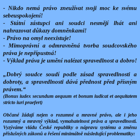
- Nikdo nemá právo zneužívat svoji moc ke svému
sebeuspokojení!
- Státní zástupci ani soudci nesmějí lhát ani
nahrazovat důkazy domněnkami!
- Právo na omyl neexistuje!
- Mimoprávní a odmravněná tvorba soudcovského
práva je nepřípustná!
- Výklad práva je umění nalézat spravedlnost a dobro!
„Dobrý soudce soudí podle zásad spravedlnosti a
dobroty, a spravedlnosti dává přednost před přísným
právem.“
(Bonus iudex secundum aequum et bonum iudicat et aequitatem
stricto iuri praefert)
Občané žádají nejen o rozumné a mravné právo, ale i jeho
rozumný a mravný výklad, vymahatelnost práva a spravedlnosti.
Vyzýváme vládu České republiky o nápravu systému a změnu
příslušných zákonů a řešení minimálně následující problematiky: