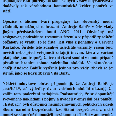
uspokojivě řešit potřeby sociálně slabých vrstev obyvatelstva a
dodávaly tak věrohodnost komunistické kritice poměrů ve
státě.
Opozice s úlisnou tváří propaguje tzv. slovenský model
vládnutí, umožňující nahrazení
Andreje Babiše v čele vlády
jiným představitelem hnutí ANO 2011. Obviněný má
resignovat, podrobit se trestnímu řízení a v případě zproštění
obžaloby se vrátit. To je čistá
lest vlka z pohádky o Červené
Karkulce. Šiřitelé této zdánlivě ušlechtilé varianty řešení buď
nevědí nebo před veřejností zatajují (nevím, která z variant
platí, obě jsou trapné), že trestní řízení soudní v tomto případě
přesáhne hranice tohoto volebního období. Ve skutečnosti
chtějí Andreje Babiše vytěsnit jednou pro vždy, zbavit se jej
stejně, jako se kdysi zbavili Víta Bárty.
Někteří mluvkové občas připomínají, že Andrej Babiš je
„estébák“, ač výsledky dvou volebních období ukazují, že
voliče toto podezření nedojímá. Podstatné je, že se dopouštějí
svévolného nakládání s pojmy a uvádějí v omyl lidi bez paměti.
„Estébáci“ byli důstojníci neuniformovaných politických složek
Sboru národní bezpečnosti, tzv. Státní bezpečnosti, z nichž
mnozí se skutečně dopouštěli nezákonností. Ti žijí v anonymitě,