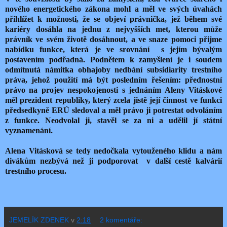
nového energetického zákona mohl a měl ve svých úvahách
přihlížet k možnosti, že se objeví právnička, jež během své
kariéry dosáhla na jednu z nejvyšších met, kterou může
právník ve svém životě dosáhnout, a ve snaze pomoci přijme
nabídku funkce, která je ve srovnání
s jejím bývalým
postavením podřadná. Podnětem k zamyšlení je i soudem
odmítnutá námitka obhajoby nedbání subsidiarity trestního
práva, jehož použití má být posledním řešením: přednostní
právo na projev nespokojenosti s jednáním Aleny Vitáskové
měl prezident republiky, který zcela jistě její činnost ve funkci
předsedkyně ERÚ sledoval a měl právo ji potrestat odvoláním
z funkce. Neodvolal ji, stavěl se za ni a udělil jí státní
vyznamenání.
Alena Vitásková se tedy nedočkala vytouženého klidu a nám
divákům nezbývá než ji podporovat
v další cestě kalvárií
trestního procesu.
JEMELÍK ZDENEK
v
2:18
2 komentáře: