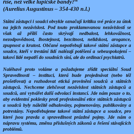
říše, než velké lupičské bandy?“
(Aurelius Augustinus – 354-430 n.l.)
Státní zástupci i soudci obvykle označují kritiku své práce za útok
na jejich nezávislost. Pod touto proklamovanou nezávislostí se
však až příliš často skrývají nedbalost, lehkovážnost,
nezodpovědnost, lhostejnost, bezcitnost, nelidskost, arogance,
zpupnost a krutost. Občané nepotřebují takové státní zástupce a
soudce, kteří v trestání lidí nalézají potěšení a sebeuspokojení –
takoví lidé nepatří do soudních síní, ale do ordinací psychiatrů.
Naléhavě proto voláme a požadujeme zřídit speciální Soud
Spravedlnosti – instituci, která bude projednávat (nebo též
prošetřovat) a rozhodovat etická provinění soudců a státních
zástupců. Nechceme zlehčovat nezávislost státních zástupců a
soudců, ani vytvářet další odvolací instancí. Jde nám pouze o to,
aby evidentní poklesky proti profesionální etice státních zástupců
a soudců byly náležitě odhalovány, pojmenovány, publikovány a
potrestány. Nepotřebujeme takové státní zástupce a soudce, pro
které jsou pravda a spravedlnost prázdné pojmy. Jde nám o
nápravu systému, změnu příslušných zákonů a řešení stávajících
problémů.