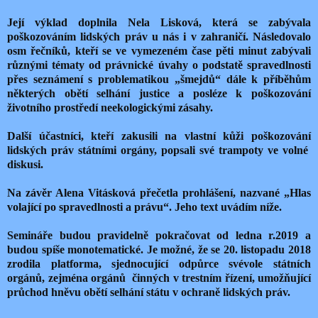
Její výklad doplnila Nela Lisková, která se zabývala
poškozováním lidských práv u nás i v zahraničí. Následovalo
osm řečníků, kteří se ve vymezeném čase pěti minut zabývali
různými tématy od právnické úvahy o podstatě spravedlnosti
přes seznámení s problematikou „šmejdů“ dále k příběhům
některých obětí selhání justice a posléze k poškozování
životního prostředí neekologickými zásahy.
Další účastníci, kteří zakusili na vlastní kůži poškozování
lidských práv státními orgány, popsali své trampoty ve volné
diskusi.
Na závěr Alena Vitásková přečetla prohlášení, nazvané „Hlas
volající po spravedlnosti a právu“. Jeho text uvádím níže.
Semináře budou pravidelně pokračovat od ledna r.2019 a
budou spíše monotematické. Je možné, že se 20. listopadu 2018
zrodila platforma, sjednocující odpůrce svévole státních
orgánů, zejména orgánů
činných v trestním řízení, umožňující
průchod hněvu obětí selhání státu v ochraně lidských práv.