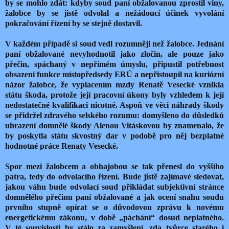
by se mohlo zdát: kdyby soud paní obžalovanou zprostil viny,
žalobce by se jistě odvolal a nežádoucí účinek vyvolání
pokračování řízení by se stejně dostavil.
V každém případě si soud vedl rozumněji než žalobce. Jednání
paní obžalované nevyhodnotil jako zločin, ale pouze jako
přečin, spáchaný v nepřímém úmyslu, připustil potřebnost
obsazení funkce místopředsedy ERÚ a nepřistoupil na kuriózní
názor žalobce, že vyplacením mzdy Renatě Vesecké vznikla
státu škoda, protože její pracovní úkony byly vzhledem k její
nedostatečné kvalifikaci nicotné. Aspoň ve věci náhrady škody
se přidržel zdravého selského rozumu: domyšleno do důsledků
uhrazení domnělé škody Alenou Vitáskovou by znamenalo, že
by poskytla státu skvostný dar v podobě pro něj bezplatné
hodnotné práce Renaty Vesecké.
Spor mezi žalobcem a obhajobou se tak přenesl do vyššího
patra, tedy do odvolacího řízení. Bude jistě zajímavé sledovat,
jakou váhu bude odvolací soud přikládat subjektivní stránce
domnělého přečinu paní obžalované a jak ocení snahu soudu
prvního stupně opírat se o důvodovou zprávu k novému
energetickému zákonu, v době „páchání“ dosud neplatného.
V té souvislosti by stálo za zamyšlení, zda tvůrce starého i