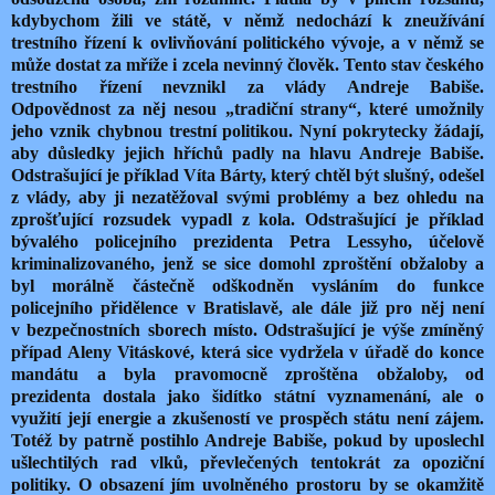
kdybychom žili ve státě, v němž nedochází k zneužívání
trestního řízení k ovlivňování politického vývoje, a v němž se
může dostat za mříže i zcela nevinný člověk. Tento stav českého
trestního řízení nevznikl za vlády Andreje Babiše.
Odpovědnost za něj nesou „tradiční strany“, které umožnily
jeho vznik chybnou trestní politikou. Nyní pokrytecky žádají,
aby důsledky jejich hříchů padly na hlavu Andreje Babiše.
Odstrašující je příklad Víta Bárty, který chtěl být slušný, odešel
z vlády, aby ji nezatěžoval svými problémy a bez ohledu na
zprošťující rozsudek vypadl z kola. Odstrašující je příklad
bývalého policejního prezidenta Petra Lessyho, účelově
kriminalizovaného, jenž se sice domohl zproštění obžaloby a
byl morálně částečně odškodněn vysláním do funkce
policejního přidělence v Bratislavě, ale dále již pro něj není
v bezpečnostních sborech místo. Odstrašující je výše zmíněný
případ Aleny Vitáskové, která sice vydržela v úřadě do konce
mandátu a byla pravomocně zproštěna obžaloby, od
prezidenta dostala jako šidítko státní vyznamenání, ale o
využití její energie a zkušeností ve prospěch státu není zájem.
Totéž by patrně postihlo Andreje Babiše, pokud by uposlechl
ušlechtilých rad vlků, převlečených tentokrát za opoziční
politiky. O obsazení jím uvolněného prostoru by se okamžitě