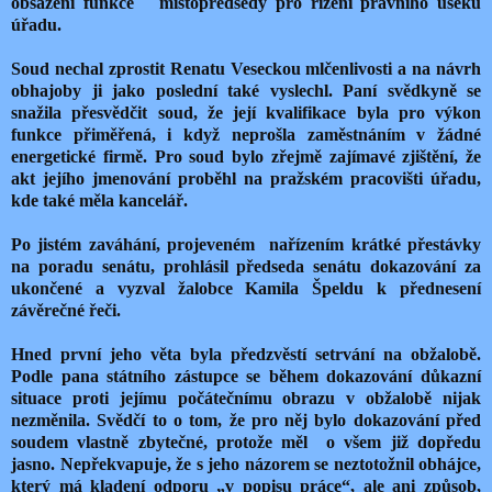
obsazení funkce
místopředsedy pro řízení právního úseku
úřadu.
Soud nechal zprostit Renatu Veseckou mlčenlivosti a na návrh
obhajoby ji jako poslední také vyslechl. Paní svědkyně se
snažila přesvědčit soud, že její kvalifikace byla pro výkon
funkce přiměřená, i když neprošla zaměstnáním v žádné
energetické firmě. Pro soud bylo zřejmě zajímavé zjištění, že
akt jejího jmenování proběhl na pražském pracovišti úřadu,
kde také měla kancelář.
Po jistém zaváhání, projeveném
nařízením krátké přestávky
na poradu senátu, prohlásil předseda senátu dokazování za
ukončené a vyzval žalobce Kamila Špeldu k přednesení
závěrečné řeči.
Hned první jeho věta byla předzvěstí setrvání na obžalobě.
Podle pana státního zástupce se během dokazování důkazní
situace proti jejímu počátečnímu obrazu v obžalobě nijak
nezměnila. Svědčí to o tom, že pro něj bylo dokazování před
soudem vlastně zbytečné, protože měl
o všem již dopředu
jasno. Nepřekvapuje, že s jeho názorem se neztotožnil obhájce,
který má kladení odporu „v popisu práce“, ale ani způsob,