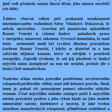
jímž vedl předseda senátu hlavní líčení, jeho názoru nesvědčí
(viz dále).
Žalobce věnoval velkou péči prokázání nezákonnosti
inkriminovaného rozhodnutí Aleny Vitáskové. Dokazoval, že
nebyla oprávněna
vynechat při posuzování způsobilosti
Renaty Vesecké k výkonu funkce
požadavek praxe
v energetice, stanovený zákonem. Vyvracel domněnku, že snad
tento
nedostatek mohl být vyvážen dlouhou právnickou
kariérou Renaty Vesecké, i kdyby se skutečně tu a tam
zabývala nějakou kauzou, která se odvíjela v prostředí
energetiky. Zaperlil výrokem, že ani její působení ve funkci
nejvyšší státní zástupkyně na tom nic nemění, protože jde o
funkci čistě manažerskou.
Nazíráno očima otroka právního pozitivismu, nevybaveného
schopností periferního vidění, snad měl dokonce pravdu. Jinak
tomu je, pokud věc posuzujeme pomocí zdravého selského
rozumu. Úřad nejvyššího státního zástupce patří k nejvyšším
metám právnické profese a jeho výkon klade na jeho nositele
mimořádné nároky intelektové a mravní, je také tvrdou
zkouškou manažerských schopností, přiměřenou rozlehlosti a