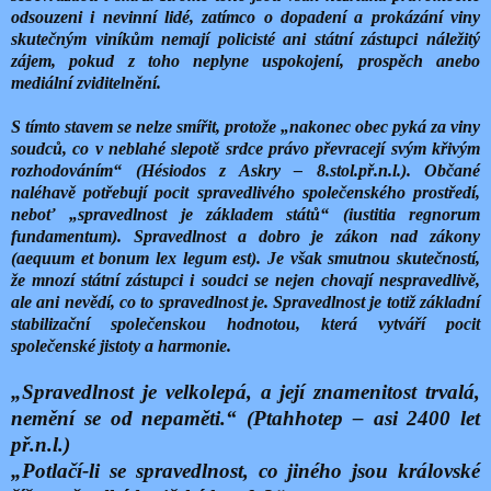
odsouzeni i nevinní lidé, zatímco o dopadení a prokázání viny
skutečným viníkům nemají policisté ani státní zástupci náležitý
zájem, pokud z toho neplyne uspokojení, prospěch anebo
mediální zviditelnění.
S tímto stavem se nelze smířit, protože „nakonec obec pyká za viny
soudců, co v neblahé slepotě srdce právo převracejí svým křivým
rozhodováním“ (Hésiodos z Askry – 8.stol.př.n.l.). Občané
naléhavě potřebují pocit spravedlivého společenského prostředí,
neboť „spravedlnost je základem států“ (iustitia regnorum
fundamentum). Spravedlnost a dobro je zákon nad zákony
(aequum et bonum lex legum est). Je však smutnou skutečností,
že mnozí státní zástupci i soudci se nejen chovají nespravedlivě,
ale ani nevědí, co to spravedlnost je. Spravedlnost je totiž základní
stabilizační společenskou hodnotou, která vytváří pocit
společenské jistoty a harmonie.
„Spravedlnost je velkolepá, a její znamenitost trvalá,
nemění se od nepaměti.“ (Ptahhotep – asi 2400 let
př.n.l.)
„Potlačí-li se spravedlnost, co jiného jsou královské