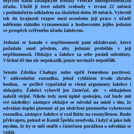
nejvyšší státní zástupkyně Renaty Vesecké místopředsedkyní
úřadu. Uložil jí trest odnětí svobody v trvání 22 měsíců
s podmíněným odkladem na zkušební dobu 30 měsíců. Vyhrotil
tak do krajnosti rozpor mezi oceněním její práce v úřadě
udělením státního vyznamenání a hodnocením jejího jednání
ve prospěch svěřeného úřadu žalobcem.
Jednání se konalo v nepřítomnosti paní obžalované, která
požádala soud předem, aby jednání proběhlo v její
nepřítomnosti. Obhájce a žalobce za sebe poslali substituty.
Všichni tři tím nic nepokazili, pouze novináře nepotěšili.
Senátu Zdeňka Chalupy nelze upřít řemeslnou poctivost.
V odůvodnění rozsudku, jehož vyhlášení trvalo zhruba
hodinu,
se pečlivě vypořádal se všemi argumenty žalobce i
obhajoby. Žalobci vyhověl jen částečně, ale
s obhajobou
naložil stejně. Nikdo tedy není úplně spokojen, což bude mít
své následky: zástupce obhájce se odvolal na místě s tím, že
odvolání doplní písemně až po obdržení písemného vyhotovení
rozsudku, zástupce žalobce si vzal lhůtu na rozmyšlenou. Budu
překvapen, pokud se Kamil Špelda neodvolá, i když si jako laik
myslím, že by se měl smířit s částečnou porážkou a odvolání se
vzdát.