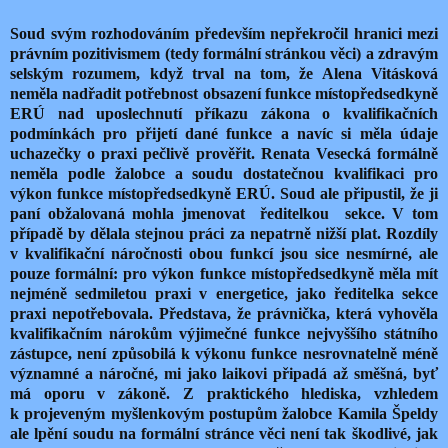
Soud svým rozhodováním především nepřekročil hranici mezi
právním pozitivismem (tedy formální stránkou věci) a zdravým
selským rozumem, když trval na tom, že Alena Vitásková
neměla nadřadit potřebnost obsazení funkce místopředsedkyně
ERÚ nad uposlechnutí příkazu zákona o kvalifikačních
podmínkách pro přijetí dané funkce a navíc si měla údaje
uchazečky o praxi pečlivě prověřit. Renata Vesecká formálně
neměla podle žalobce a soudu dostatečnou kvalifikaci pro
výkon funkce místopředsedkyně ERÚ. Soud ale připustil, že ji
paní obžalovaná mohla jmenovat
ředitelkou
sekce. V tom
případě by dělala stejnou práci za nepatrně nižší plat. Rozdíly
v kvalifikační náročnosti obou funkcí jsou sice nesmírné, ale
pouze formální: pro výkon funkce místopředsedkyně měla mít
nejméně sedmiletou praxi v energetice, jako ředitelka sekce
praxi nepotřebovala. Představa, že právnička, která vyhověla
kvalifikačním nárokům výjimečné funkce nejvyššího státního
zástupce, není způsobilá k výkonu funkce nesrovnatelně méně
významné a náročné, mi jako laikovi připadá až směšná, byť
má oporu v zákoně. Z praktického hlediska, vzhledem
k projeveným myšlenkovým postupům žalobce Kamila Špeldy
ale lpění soudu na formální stránce věci není tak škodlivé, jak