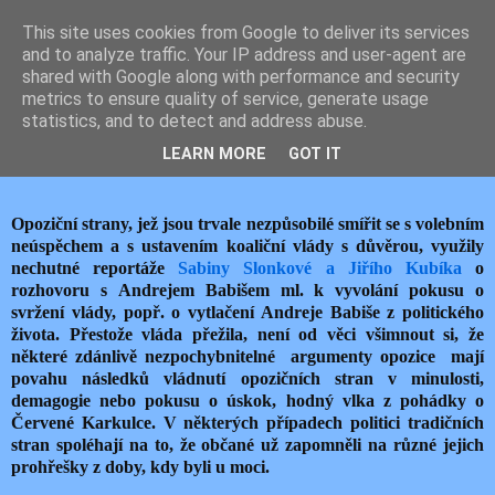
This site uses cookies from Google to deliver its services
JEMELIK ZDENĚK
and to analyze traffic. Your IP address and user-agent are
shared with Google along with performance and security
metrics to ensure quality of service, generate usage
statistics, and to detect and address abuse.
neděle 25. listopadu 2018
ÚLETY OPOZICE
LEARN MORE
GOT IT
Opoziční strany, jež jsou trvale nezpůsobilé smířit se s volebním
neúspěchem a s ustavením koaliční vlády s důvěrou, využily
nechutné reportáže
Sabiny Slonkové a Jiřího Kubíka
o
rozhovoru s Andrejem Babišem ml. k vyvolání pokusu o
svržení vlády, popř. o vytlačení Andreje Babiše z politického
života. Přestože vláda přežila, není od věci všimnout si, že
některé zdánlivě nezpochybnitelné argumenty opozice mají
povahu následků vládnutí opozičních stran v minulosti,
demagogie nebo pokusu o úskok, hodný vlka z pohádky o
Červené Karkulce. V některých případech politici tradičních
stran spoléhají na to, že občané už zapomněli na různé jejich
prohřešky z doby, kdy byli u moci.