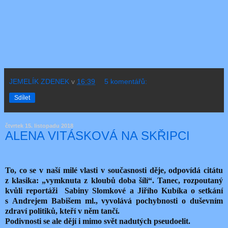
JEMELÍK ZDENEK
v
16:39
5 komentářů:
Sdílet
čtvrtek 15. listopadu 2018
ALENA VITÁSKOVÁ NA SKŘIPCI
To, co se v naší milé vlasti v současnosti děje, odpovídá citátu
z klasika: „vymknuta z kloubů doba šílí“. Tanec, rozpoutaný
kvůli reportáži Sabiny Slomkové a Jiřího Kubíka o setkání
s Andrejem Babišem ml., vyvolává pochybnosti o duševním
zdraví politiků, kteří v něm tančí.
Podivnosti se ale dějí i mimo svět nadutých pseudoelit.