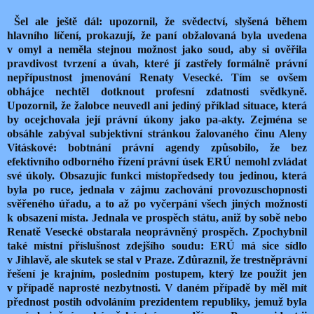
Šel ale ještě dál: upozornil, že svědectví, slyšená během
hlavního líčení, prokazují, že paní obžalovaná byla uvedena
v omyl a neměla stejnou možnost jako soud, aby si ověřila
pravdivost tvrzení a úvah, které jí zastřely formálně právní
nepřípustnost jmenování Renaty Vesecké. Tím se ovšem
obhájce nechtěl dotknout profesní zdatnosti svědkyně.
Upozornil, že žalobce neuvedl ani jediný příklad situace, která
by ocejchovala její právní úkony jako pa-akty. Zejména se
obsáhle zabýval subjektivní stránkou žalovaného činu Aleny
Vitáskové: bobtnání právní agendy způsobilo, že bez
efektivního odborného řízení právní úsek ERÚ nemohl zvládat
své úkoly. Obsazujíc funkci místopředsedy tou jedinou, která
byla po ruce, jednala v zájmu zachování provozuschopnosti
svěřeného úřadu, a to až po vyčerpání všech jiných možností
k obsazení místa. Jednala ve prospěch státu, aniž by sobě nebo
Renatě Vesecké obstarala neoprávněný prospěch. Zpochybnil
také místní příslušnost zdejšího soudu: ERÚ má sice sídlo
v Jihlavě, ale skutek se stal v Praze. Zdůraznil, že trestněprávní
řešení je krajním, posledním postupem, který lze použit jen
v případě naprosté nezbytnosti. V daném případě by měl mít
přednost postih odvoláním prezidentem republiky, jemuž byla