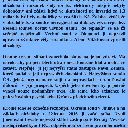
obžaloba i rozsudek stály na lži: elektrárny údajně nebyly
dokončeny ani zčásti, když ve skutečnosti na investici za 1,3
miliardy Kč byly nedodělky za cca 60 tis. Kč. Žalobce věděl, že
v obžalobě lže a soudce nereagoval na důkazy, vyvracející lež.
Posedlí touhou dostat vlivnou dámu „do tepláků“ se ke lži
veřejně nepřiznali. Vrchní soud v Olomouci ji napravil
opravou výrokové věty rozsudku a Alenu Vitáskovou zprostil
obžaloby.
Dlouhé trestní stíhání zanechalo stopy na jejím zdraví. Má
nárok, aby po pěti letech útrap měla konečně klid a mohla se
zotavit. Nepřeje
jí jej nejvyšší státní zástupce Pavel Zeman,
který podal v její neprospěch dovolání k Nejvyššímu soudu
ČR, jehož argumentace stojí na nepravdách a zamlčování
důkazů
v její prospěch. Úspěch jeho dovolání by jí patrně
vynesl pouze podmíněný trest, ale sama jeho existence je
pokračováním psychického týrání z předchozího řízení.
Kromě toho se konečně rozhoupal Okresní soud v Jihlavě a na
základě obžaloby z 22.ledna 2016 ji začal stíhat kvůli
jmenování bývalé nejvyšší státní zástupkyně Renaty Vesecké
místopředsedkyní ERÚ, odpovědnou za řízení právního úseku