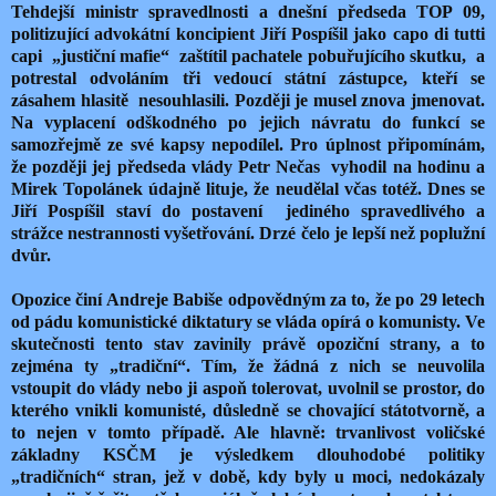
Tehdejší ministr spravedlnosti a dnešní předseda TOP 09,
politizující advokátní koncipient Jiří Pospíšil jako capo di tutti
capi
„justiční mafie“
zaštítil pachatele pobuřujícího skutku,
a
potrestal odvoláním tři vedoucí státní zástupce, kteří se
zásahem hlasitě
nesouhlasili. Později je musel znova jmenovat.
Na vyplacení odškodného po jejich návratu do funkcí se
samozřejmě ze své kapsy nepodílel. Pro úplnost připomínám,
že později jej předseda vlády Petr Nečas
vyhodil na hodinu a
Mirek Topolánek údajně lituje, že neudělal včas totéž. Dnes se
Jiří Pospíšil staví do postavení
jediného spravedlivého a
strážce nestrannosti vyšetřování. Drzé čelo je lepší než poplužní
dvůr.
Opozice činí Andreje Babiše odpovědným za to, že po 29 letech
od pádu komunistické diktatury se vláda opírá o komunisty. Ve
skutečnosti tento stav zavinily právě opoziční strany, a to
zejména ty „tradiční“. Tím, že žádná z nich se neuvolila
vstoupit do vlády nebo ji aspoň tolerovat, uvolnil se prostor, do
kterého vnikli komunisté, důsledně se chovající státotvorně, a
to nejen v tomto případě. Ale hlavně: trvanlivost voličské
základny KSČM je výsledkem dlouhodobé politiky
„tradičních“ stran, jež v době, kdy byly u moci, nedokázaly