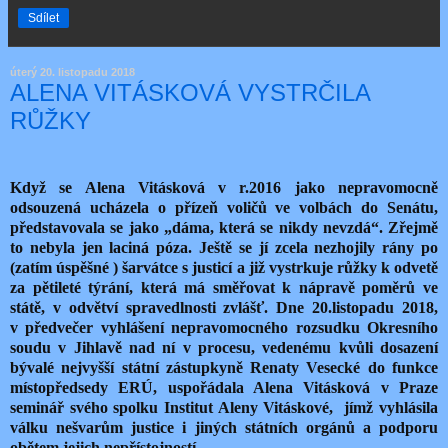
Sdílet
úterý 20. listopadu 2018
ALENA VITÁSKOVÁ VYSTRČILA
RŮŽKY
Když se Alena Vitásková v r.2016 jako nepravomocně
odsouzená ucházela o přízeň voličů ve volbách do Senátu,
představovala se jako „dáma, která se nikdy nevzdá“. Zřejmě
to nebyla jen laciná póza. Ještě se jí zcela nezhojily rány po
(zatím úspěšné ) šarvátce s justicí a již vystrkuje růžky k odvetě
za pětileté týrání, která má směřovat k nápravě poměrů ve
státě, v odvětví spravedlnosti zvlášť. Dne 20.listopadu 2018,
v předvečer vyhlášení nepravomocného rozsudku Okresního
soudu v Jihlavě nad ní v procesu, vedenému kvůli dosazení
bývalé nejvyšší státní zástupkyně Renaty Vesecké do funkce
místopředsedy ERÚ, uspořádala Alena Vitásková v Praze
seminář svého spolku Institut Aleny Vitáskové, jímž vyhlásila
válku nešvarům justice i jiných státních orgánů a podporu
obětem jejich nepřístojností.