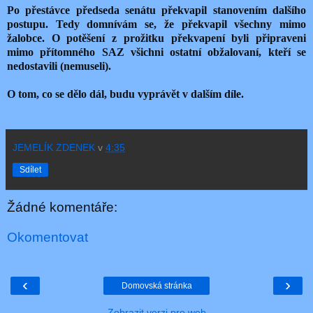
Po přestávce předseda senátu překvapil stanovením dalšího
postupu. Tedy domnívám se, že překvapil všechny mimo
žalobce. O potěšení z prožitku překvapení byli připraveni
mimo přítomného SAZ všichni ostatní obžalovaní, kteří se
nedostavili (nemuseli).
O tom, co se dělo dál, budu vyprávět v dalším díle.
JEMELÍK ZDENEK
v
4:35
Sdílet
Žádné komentáře:
Okomentovat
‹
›
Domovská stránka
Zobrazit verzi pro web