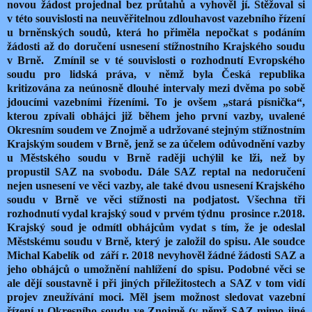
novou žádost projednal bez průtahů a vyhověl jí. Stěžoval si
v této souvislosti na neuvěřitelnou zdlouhavost vazebního řízení
u brněnských soudů, která ho přiměla nepočkat s podáním
žádosti až do doručení usnesení stížnostního Krajského soudu
v Brně.
Zmínil se v té souvislosti o rozhodnutí Evropského
soudu pro lidská práva, v němž byla Česká republika
kritizována za neúnosně dlouhé intervaly mezi dvěma po sobě
jdoucími vazebními řízeními. To je ovšem „stará písnička“,
kterou zpívali obhájci již během jeho první vazby, uvalené
Okresním soudem ve Znojmě a udržované stejným stížnostním
Krajským soudem v Brně, jenž se za účelem odůvodnění vazby
u Městského soudu v Brně raději uchýlil ke lži, než by
propustil SAZ na svobodu. Dále SAZ reptal na nedoručení
nejen usnesení ve věci vazby, ale také dvou usnesení Krajského
soudu v Brně ve věci stížnosti na podjatost. Všechna tři
rozhodnutí vydal krajský soud v prvém týdnu
prosince r.2018.
Krajský soud je odmítl obhájcům vydat s tím, že je odeslal
Městskému soudu v Brně, který je založil do spisu. Ale soudce
Michal Kabelík od
září r. 2018 nevyhověl žádné žádosti SAZ a
jeho obhájců o umožnění nahlížení do spisu. Podobné věci se
ale dějí soustavně i při jiných příležitostech a SAZ v tom vidí
projev zneužívání moci. Měl jsem možnost sledovat vazební
řízení u Okresního soudu ve Znojmě (v němž SAZ mimo jiné