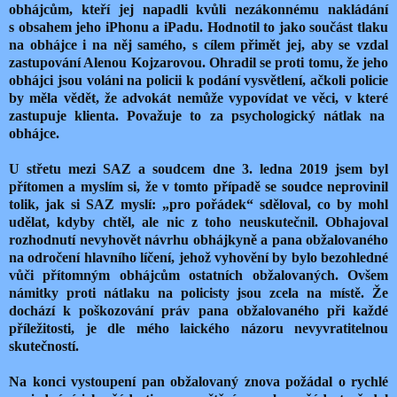
obhájcům, kteří jej napadli kvůli nezákonnému nakládání
s obsahem jeho iPhonu a iPadu. Hodnotil to jako součást tlaku
na obhájce i na něj samého, s cílem přimět jej, aby se vzdal
zastupování Alenou Kojzarovou. Ohradil se proti tomu, že jeho
obhájci jsou voláni na policii k podání vysvětlení, ačkoli policie
by měla vědět, že advokát nemůže vypovídat ve věci, v které
zastupuje klienta. Považuje to za psychologický nátlak na
obhájce.
U střetu mezi SAZ a soudcem dne 3. ledna 2019 jsem byl
přítomen a myslím si, že v tomto případě se soudce neprovinil
tolik, jak si SAZ myslí: „pro pořádek“ sděloval, co by mohl
udělat, kdyby chtěl, ale nic z toho neuskutečnil. Obhajoval
rozhodnutí nevyhovět návrhu obhájkyně a pana obžalovaného
na odročení hlavního líčení, jehož vyhovění by bylo bezohledné
vůči přítomným obhájcům ostatních obžalovaných. Ovšem
námitky proti nátlaku na policisty jsou zcela na místě. Že
dochází k poškozování práv pana obžalovaného při každé
příležitosti, je dle mého laického názoru nevyvratitelnou
skutečností.
Na konci vystoupení pan obžalovaný znova požádal o rychlé