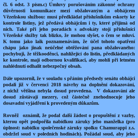
čl. 6 odst. 3 písm.c) Úmluvy porušováním zákonné ochrany
důvěrnosti komunikace mezi obžalovaným a obhájcem
Vězeňskou službou: musí předkládat příslušníkům eskorty ke
kontrole listiny, jež předává obhájcům i ty, které přijímá od
nich. Také při jeho poradách s advokáty stojí příslušníci
Vězeňské služby tak blízko, že mohou slyšet, o čem se mluví.
K tomu jako laik poznamenávám, že účel tohoto opatření
chápu jako jinak neúčelné obtěžování pana obžalovaného:
pochybuji, že těžkooděnci, nahlížející do listin, předkládaných
ke kontrole, mají odbornou kvalifikaci, aby mohli při letmém
nahlédnutí odhalit nebezpečný obsah.
Dále upozornil, že v souladu s přáním předsedy senátu obhájci
podali již v červenci 2018 návrhy na doplnění dokazování,
z nichž většina nebyla dosud provedena.
V dokazování ale
dosud zůstávají mezery, což částečně znehodnocuje jeho
dosavadní vyjádření k provedeným důkazům.
Rovněž
oznámil, že podal další žádost o propuštění z vazby,
kterou opět podpořila nabídkou záruky jeho manželka (pro
úplnost: nabídku společenské záruky spolku Chamurappi z.s.
obdržel soud v poledních hodinách). Požádal soud, aby jeho