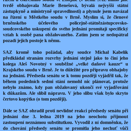
tvrdě obhajovala Marie Benešová, bývalá nejvyšší státní
zástupkyně a ministryně spravedlnosti) a plynule jsem navázal
na řízení u Městkého soudu v Brně. Myslím si, že členové
brněnského účelového policejně-státnězástupcovsko-
soudcovského uskupení do svého jednání promítají specifický
vztah k osobě pana obžalovaného. Zatím jsem se nedopátral
pozadí jejich postoje k němu.
SAZ kromě toho požádal, aby soudce Michal Kabelík
předkládal stranám rozvrhy jednání stejně jako to činí jeho
kolega Aleš Novotný v souběžné „velké daňové kauze“ u
Krajského soudu v Brně. Je to důležité pro přípravu obhajoby
na jednání. Předseda senátu se k tomu později vyjádřil tak, že
během posledních sedmi stání nemohl nic plánovat, protože
nebylo známo, kdy pan obžalovaný ukončí své vyjadřování
k důkazům. Ale slíbil nápravu. V jeho slibu však bylo skryto
čertovo kopýtko (o tom později).
Dále se SAZ ohradil proti nevlídné reakci předsedy senátu při
jednání dne 3. ledna 2019 na jeho neochotu přijmout
zastoupení neznámou substitutkou. Vyvodil z ní domněnku, že
do chování předsedy senátu se promítla jeho nechuť vůči