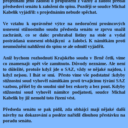
projednání jeho žádosti o propuštění z vazby a žádost předal
předsedovi senátu k založení do spisu. Později se soudce Michal
Kabelík vyjádřil: s projednáním nebude spěchat.
Ve vztahu k oprávněné výtce na nedoručení prosincových
usnesení stížnostního soudu předseda senátu se zprvu snažil
zachránit, co se dalo: prohrabal listiny na stole a vydal
postrádaná usnesení obhájkyni
a žalobci. K námitkám proti
neumožnění nahlížení do spisu se ale odmítl vyjádřit.
Aniž bychom rozhodnutí Krajského soudu v Brně četli, víme
co znamenají: opět vše zamítnuto. Důvody neznáme. Ale není
to důležité, protože když jde o SAZ, vždy se nějaké najdou, i
když nejsou. I lhát se smí.
Přesto víme vše podstatné :kdyby
stížnostní soud vyhověl námitkám proti trvajícímu týrání SAZ
vazbou, přišel by do soudní síně bez eskorty a bez pout. Kdyby
stížnostní soud vyhověl námitce podjatosti, soudce Michal
Kabelík by již nemohl toto řízení vést.
Předseda senátu se pak pídil, zda obhájci mají nějaké další
návrhy na dokazování a posléze nařídil dlouhou přestávku na
poradu senátu.