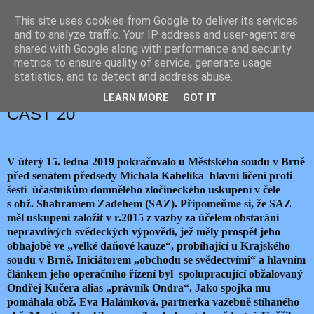
This site uses cookies from Google to deliver its services
JEMELIK ZDENĚK
and to analyze traffic. Your IP address and user-agent are
shared with Google along with performance and security
metrics to ensure quality of service, generate usage
statistics, and to detect and address abuse.
čtvrtek 17. ledna 2019
KAUZA ZADEH: NOVÁ OBŽALOBA-
LEARN MORE
GOT IT
ČÁST 20
V úterý 15. ledna 2019 pokračovalo u Městského soudu v Brně
před senátem předsedy Michala Kabelíka hlavní líčení proti
šesti účastníkům domnělého zločineckého uskupení v čele
s obž. Shahramem Zadehem (SAZ). Připomeňme si, že SAZ
měl uskupení založit v r.2015 z vazby za účelem obstarání
nepravdivých svědeckých výpovědí, jež měly prospět jeho
obhajobě ve „velké daňové kauze“, probíhající u Krajského
soudu v Brně. Iniciátorem „obchodu se svědectvími“ a hlavním
článkem jeho operačního řízení byl spolupracující obžalovaný
Ondřej Kučera alias „právník Ondra“. Jako spojka mu
pomáhala obž. Eva Halámková, partnerka vazebně stíhaného