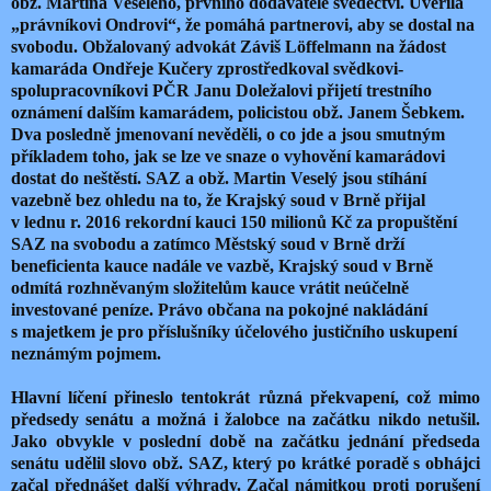
obž. Martina Veselého, prvního dodavatele svědectví. Uvěřila
„právníkovi Ondrovi“, že pomáhá partnerovi, aby se dostal na
svobodu. Obžalovaný advokát Záviš Löffelmann na žádost
kamaráda Ondřeje Kučery zprostředkoval svědkovi-
spolupracovníkovi PČR Janu Doležalovi přijetí trestního
oznámení dalším kamarádem, policistou obž. Janem Šebkem.
Dva posledně jmenovaní nevěděli, o co jde a jsou smutným
příkladem toho, jak se lze ve snaze o vyhovění kamarádovi
dostat do neštěstí. SAZ a obž. Martin Veselý jsou stíhání
vazebně bez ohledu na to, že Krajský soud v Brně přijal
v lednu r. 2016 rekordní kauci 150 milionů Kč za propuštění
SAZ na svobodu a zatímco Městský soud v Brně drží
beneficienta kauce nadále ve vazbě, Krajský soud v Brně
odmítá rozhněvaným složitelům kauce vrátit neúčelně
investované peníze. Právo občana na pokojné nakládání
s majetkem je pro příslušníky účelového justičního uskupení
neznámým pojmem.
Hlavní líčení přineslo tentokrát různá překvapení, což mimo
předsedy senátu a možná i žalobce na začátku nikdo netušil.
Jako obvykle v poslední době na začátku jednání předseda
senátu udělil slovo obž. SAZ, který po krátké poradě s obhájci
začal přednášet další výhrady. Začal námitkou proti porušení