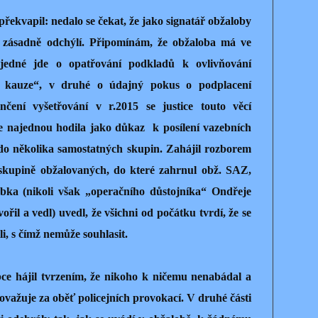
překvapil: nedalo se čekat, že jako signatář obžaloby
zásadně odchýlí. Připomínám, že obžaloba má ve
jedné jde o opatřování podkladů k ovlivňování
é kauze“, v druhé o údajný pokus o podplacení
čení vyšetřování v r.2015 se justice touto věcí
se najednou hodila jako důkaz
k posílení vazebních
do několika samostatných skupin. Zahájil rozborem
 skupině obžalovaných, do které zahrnul obž. SAZ,
bka (nikoli však „operačního důstojníka“ Ondřeje
řil a vedl) uvedl, že všichni od počátku tvrdí, že se
li, s čímž nemůže souhlasit.
ce hájil tvrzením, že nikoho k ničemu nenabádal a
považuje za oběť policejních provokací. V druhé části