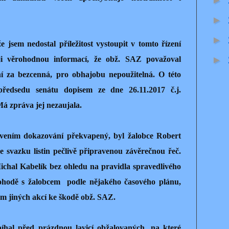
►
►
►
e jsem nedostal příležitost vystoupit v tomto řízení
►
ji věrohodnou informací, že obž. SAZ považoval
í za bezcenná, pro obhajobu nepoužitelná. O této
předsedu senátu dopisem ze dne 26.11.2017 č.j.
 zpráva jej nezaujala.
avením dokazování překvapený, byl žalobce Robert
e svazku listin pečlivě připravenou závěrečnou řeč.
ichal Kabelík bez ohledu na pravidla spravedlivého
dohodě s žalobcem
podle nějakého časového plánu,
m jiných akcí ke škodě obž. SAZ.
íhal před prázdnou lavicí obžalovaných, na které