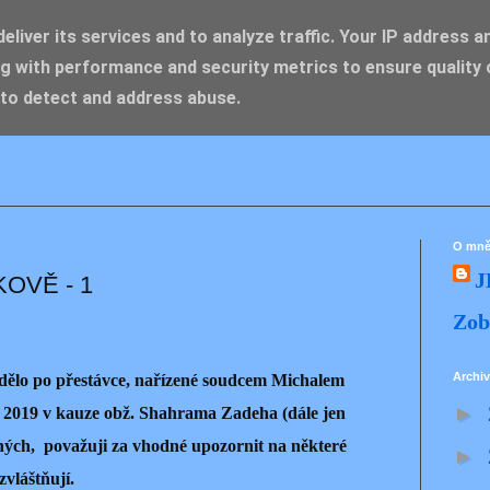
liver its services and to analyze traffic. Your IP address a
g with performance and security metrics to ensure quality 
IK ZDENĚK
 to detect and address abuse.
O mn
J
OVĚ - 1
Zob
Archiv
e dělo po přestávce, nařízené soudcem Michalem
►
 2019 v kauze obž. Shahrama Zadeha (dále jen
ných, považuji za vhodné upozornit na některé
►
ozvláštňují.