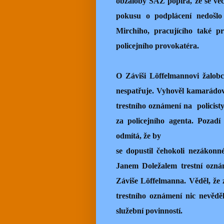
obžaloby SAZ popírá, že se věc
pokusu o podplácení nedošl
Mirchiho, pracujícího také pr
policejního provokatéra.
O Záviši Löffelmannovi žalob
nespatřuje. Vyhověl kamarádov
trestního oznámení na
policis
za policejního agenta. Pozad
odmítá, že by
se dopustil čehokoli nezákonné
Janem Doležalem trestní ozná
Záviše Löffelmanna. Věděl, že
trestního oznámení nic nevěděl
služební povinností.