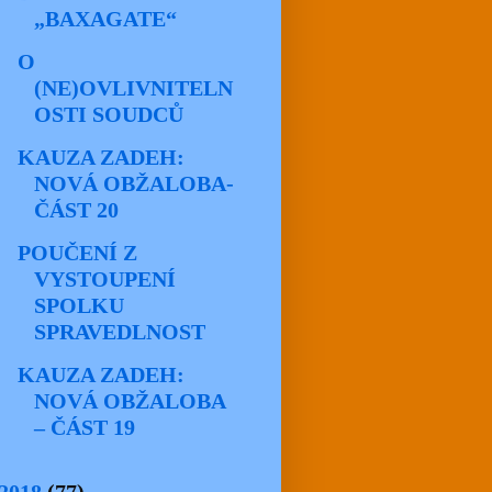
„BAXAGATE“
O
(NE)OVLIVNITELN
OSTI SOUDCŮ
KAUZA ZADEH:
NOVÁ OBŽALOBA-
ČÁST 20
POUČENÍ Z
VYSTOUPENÍ
SPOLKU
SPRAVEDLNOST
KAUZA ZADEH:
NOVÁ OBŽALOBA
– ČÁST 19