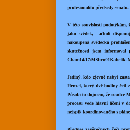
profesionalitu předsedy senátu.
V této souvislosti podotýkám, ž
jako svědek,
ačkoli disponu
nakoupená svědecká prohlášen
skutečnosti jsem informoval 
Cham14/17/MSbrn01Kabelik. Má
Jediný, kdo zjevně nebyl zast
Henzel, který dvě hodiny četl z
Působí to dojmem, že soudce M
procesu vede hlavní líčení v 
nejspíš
koordinovaného s pláne
Přednes závěrečných řečí prob