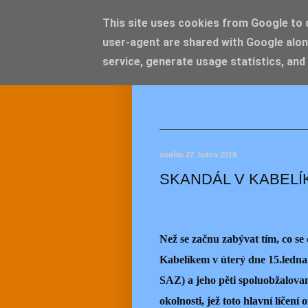
This site uses cookies from Google to de
user-agent are shared with Google alon
JEMEL
service, generate usage statistics, and
neděle 27. ledna 2019
SKANDÁL V KABELÍK
Než se začnu zabývat tím, co s
Kabelíkem v úterý dne 15.ledna
SAZ) a jeho pěti spoluobžalova
okolnosti, jež toto hlavní líčení 