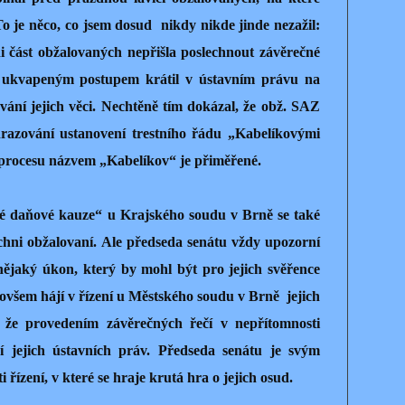
To je něco, co jsem dosud
nikdy nikde jinde nezažil:
ani část obžalovaných nepřišla poslechnout závěrečné
m ukvapeným postupem krátil v ústavním právu na
vání jejich věci. Nechtěně tím dokázal, že obž. SAZ
azování ustanovení trestního řádu „Kabelíkovými
 procesu názvem „Kabelíkov“ je přiměřené.
ké daňové kauze“ u Krajského soudu v Brně se také
ichni obžalovaní. Ale předseda senátu vždy upozorní
nějaký úkon, který by mohl být pro jejich svěřence
ovšem hájí v řízení u Městského soudu v Brně
jejich
, že provedením závěrečných řečí v nepřítomnosti
í jejich ústavních práv. Předseda senátu je svým
i řízení, v které se hraje krutá hra o jejich osud.