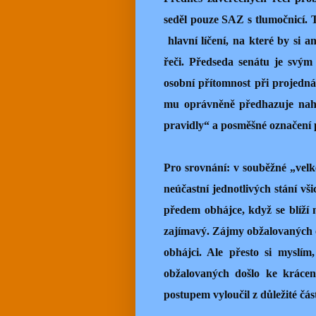
seděl pouze SAZ s tlumočnicí. 
hlavní líčení, na které by si 
řeči. Předseda senátu je svý
osobní přítomnost při projedná
mu oprávněně předhazuje nahr
pravidly“ a posměšné označení
Pro srovnání: v souběžné „vel
neúčastní jednotlivých stání vš
předem obhájce, když se blíží 
zajímavý. Zájmy obžalovaných 
obhájci. Ale přesto si myslím
obžalovaných došlo ke krácen
postupem vyloučil z důležité část