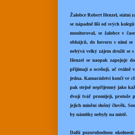
Žalobce Robert Henzel, státní z
se nápadně liší od svých koleg
monitoroval, se žalobce v čas
obhájců, do hovoru s nimi se 
nebývá velký zájem družit se s 
Henzel se naopak zapojuje do
přijímají a oceňuji, ač reálně 
jedna. Kamarádství končí ve chv
pak stejně nepříjemný jako kaž
dvojí tvář promíjejí, protože
jejich mínění slušný člověk. So
by námitky nebyly na místě.
Další pozoruhodnou okolností