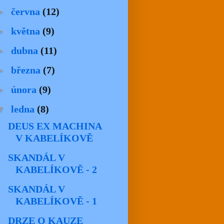
►
června
(12)
►
května
(9)
►
dubna
(11)
►
března
(7)
►
února
(9)
▼
ledna
(8)
DEUS EX MACHINA
V KABELÍKOVĚ
SKANDÁL V
KABELÍKOVĚ - 2
SKANDÁL V
KABELÍKOVĚ - 1
DRZE O KAUZE