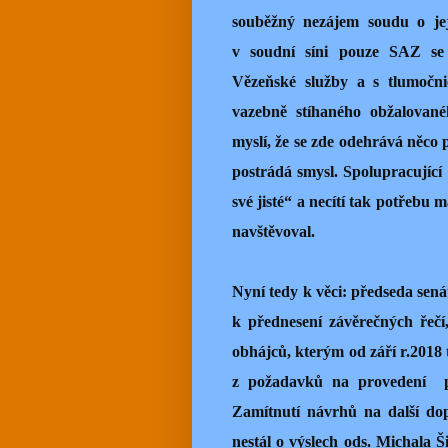
souběžný nezájem soudu o jeji
v soudní síni pouze SAZ se
Vězeňské služby a s tlumočni
vazebně stíhaného obžalované
myslí, že se zde odehrává něco 
postrádá smysl. Spolupracujíc
své jisté“ a necítí tak potřebu 
navštěvoval.
Nyní tedy k věci: předseda sen
k přednesení závěrečných řečí
obhájců, kterým od září r.2018 
z požadavků na provedení pa
Zamítnutí návrhů na další do
nestál o výslech ods. Michala 