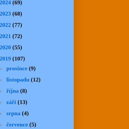
2024
(69)
2023
(68)
2022
(77)
2021
(72)
2020
(55)
2019
(107)
►
prosince
(9)
►
listopadu
(12)
►
října
(8)
►
září
(13)
►
srpna
(4)
►
července
(5)