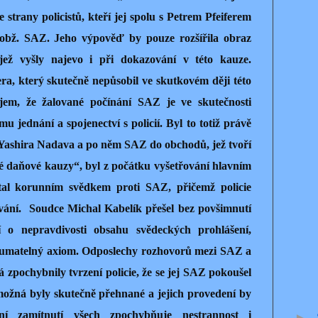
e strany policistů, kteří jej spolu s Petrem Pfeiferem
i obž. SAZ. Jeho výpověď by pouze rozšířila obraz
 jež vyšly najevo i při dokazování v této kauze.
ra, který skutečně nepůsobil ve skutkovém ději této
ojem, že žalované počínání SAZ je ve skutečnosti
u jednání a spojenectví s policií. Byl to totiž právě
e Yashira Nadava a po něm SAZ do obchodů, jež tvoří
é daňové kauzy“, byl z počátku vyšetřování hlavním
tal korunním svědkem proti SAZ, přičemž policie
ování.
Soudce Michal Kabelík přešel bez povšimnutí
í o nepravdivosti obsahu svědeckých prohlášení,
umatelný axiom. Odposlechy rozhovorů mezi SAZ a
pochybnily tvrzení policie, že se jej SAZ pokoušel
možná byly skutečně přehnané a jejich provedení by
lní zamítnutí všech zpochybňuje nestrannost i