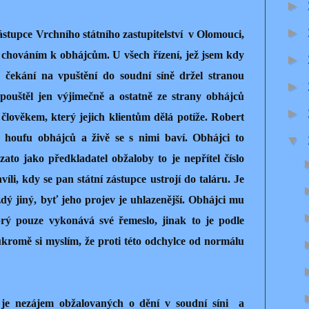
►
►
ástupce Vrchního státního zastupitelství
v Olomouci,
ů chováním k obhájcům. U všech řízení, jež jsem kdy
►
e čekání na vpuštění do soudní síně držel stranou
►
pouštěl jen výjimečně a ostatně ze strany obhájců
►
člověkem, který jejich klientům dělá potíže. Robert
 houfu obhájců a živě se s nimi baví. Obhájci to
▼
vzato jako předkladatel obžaloby to je nepřítel číslo
íli, kdy se pan státní zástupce ustrojí do taláru. Je
dý jiný, byť jeho projev je uhlazenější. Obhájci mu
 prý pouze vykonává své řemeslo, jinak to je podle
ukromě si myslím, že proti této odchylce od normálu
 je nezájem obžalovaných o dění v soudní síni
a