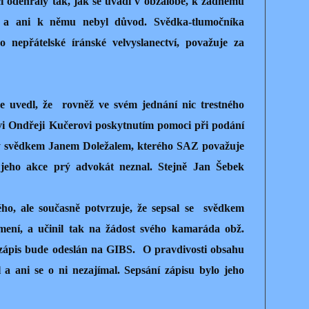
i odehrály tak, jak se uvádí v obžalobě, k žádnému
o a ani k němu nebyl důvod. Svědka-tlumočníka
o nepřátelské íránské velvyslanectví, považuje za
ce uvedl, že
rovněž ve svém jednání nic trestného
i Ondřeji Kučerovi poskytnutím pomoci při podání
ty svědkem Janem Doležalem, kterého SAZ považuje
í jeho akce prý advokát neznal. Stejně Jan Šebek
ho, ale současně potvrzuje, že sepsal se
svědkem
mení, a učinil tak na žádost svého kamaráda obž.
 zápis bude odeslán na GIBS.
O pravdivosti obsahu
 a ani se o ni nezajímal. Sepsání zápisu bylo jeho