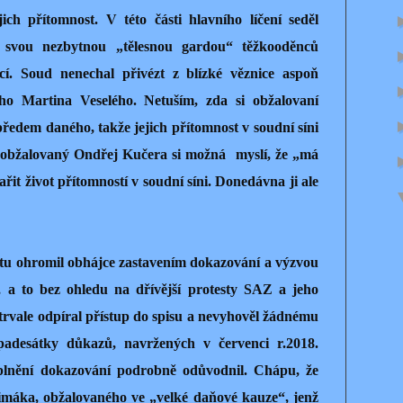
ch přítomnost. V této části hlavního líčení seděl
 svou nezbytnou „tělesnou gardou“ těžkooděnců
cí. Soud nenechal přivézt z blízké věznice aspoň
ho Martina Veselého. Netuším, zda si obžalovaní
předem daného, takže jejich přítomnost v soudní síni
í obžalovaný Ondřej Kučera si možná
myslí, že „má
mařit život přítomností v soudní síni. Donedávna ji ale
átu ohromil obhájce zastavením dokazování a výzvou
, a to bez ohledu na dřívější protesty SAZ a jeho
trvale odpíral přístup do spisu a nevyhověl žádnému
desátky důkazů, navržených v červenci r.2018.
plnění dokazování podrobně odůvodnil. Chápu, že
Šimáka, obžalovaného ve „velké daňové kauze“, jenž