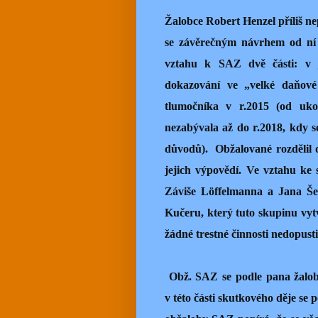
Žalobce Robert Henzel příliš ne
se závěrečným návrhem od ní 
vztahu k SAZ dvě části: v 
dokazování ve „velké daňov
tlumočníka v r.2015 (od ukon
nezabývala až do r.2018, kdy 
důvodů).
Obžalované rozdělil 
jejich výpovědí. Ve vztahu ke
Záviše Löffelmanna a Jana Še
Kučeru, který tuto skupinu vytvo
žádné trestné činnosti nedopusti
Obž. SAZ se podle pana žalob
v této části skutkového děje se 