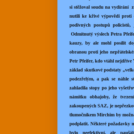
si stěžoval soudu na vydírání
z
nutili ke křivé výpovědi prot
podivných postupů policistů,
Odmítnutý výslech Petra Pfeife
kauzy, by ale mohl posílit d
obranou proti jeho nepřátelském
Petr Pfeifer, kdo vtáhl nejdřív
základ skutkové podstaty „velk
podezřelým, a pak se náhle s
zahladila stopy po jeho vyšetř
námitku
obhajoby, že tvrzen
zakoupených SAZ, je nepřezko
tlumočníkem Mirchim by možná z
podplatit. Některé požadavky 
bylo neefektivní, ale paušá