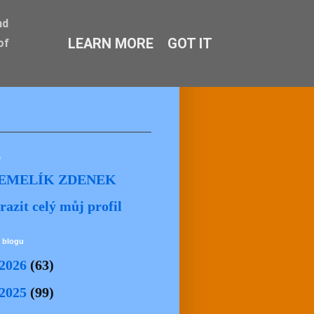
nd
LEARN MORE
GOT IT
of
ě
EMELÍK ZDENEK
razit celý můj profil
 blogu
2026
(63)
2025
(99)