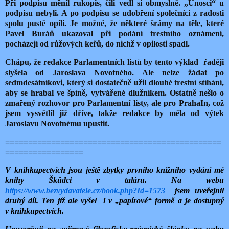
Při podpisu měnil rukopis, čili vedl si obmyslně. „Únosci“ u
podpisu nebyli. A po podpisu se udobření společníci z radosti
spolu pustě opili. Je možné, že některé šrámy na těle, které
Pavel
Buráň ukazoval při podání trestního oznámení,
pocházejí od růžových keřů, do nichž v opilosti spadl.
Chápu, že redakce Parlamentních listů by tento výklad
ŕaději
slyšela od Jaroslava Novotného. Ale nelze žádat po
sedmdesátníkovi, který si dostatečně užil dlouhé trestní stíhání,
aby se hrabal ve špíně, vytvářené dlužníkem. Ostatně nešlo o
zmařený rozhovor pro Parlamentní listy, ale pro PrahaIn, což
jsem vysvětlil již dříve, takže redakce by měla od výtek
Jaroslavu Novotnému upustit.
===============================================
=================
V knihkupectvích jsou ještě zbytky prvního knižního vydání mé
knihy Škůdci v taláru. Na webu
https://www.bezvydavatele.cz/book.php?Id=1573
jsem uveřejnil
druhý díl. Ten již ale vyšel
i v „papírové“ formě a je dostupný
v knihkupectvích.