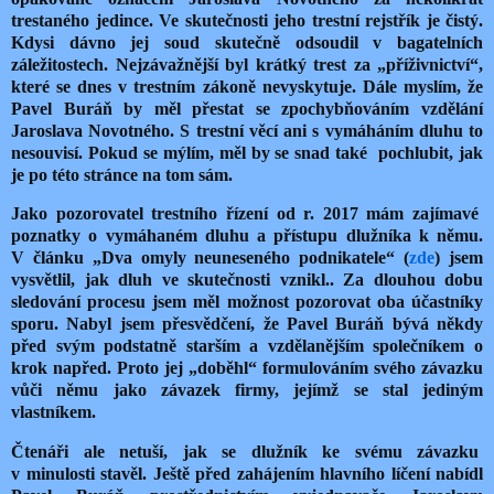
trestaného jedince. Ve skutečnosti jeho trestní rejstřík je čistý.
Kdysi dávno jej soud skutečně odsoudil v bagatelních
záležitostech. Nejzávažnější byl krátký trest za „příživnictví“,
které se dnes v trestním zákoně nevyskytuje. Dále myslím, že
Pavel Buráň by měl přestat se zpochybňováním vzdělání
Jaroslava Novotného. S trestní věcí ani s vymáháním dluhu to
nesouvisí. Pokud se mýlím, měl by se snad také pochlubit, jak
je po této stránce na tom sám.
Jako pozorovatel trestního řízení od r. 2017 mám zajímavé
poznatky o vymáhaném dluhu a přístupu dlužníka k němu.
V článku „Dva omyly neuneseného podnikatele“ (
zde
) jsem
vysvětlil, jak dluh ve skutečnosti vznikl.. Za dlouhou dobu
sledování procesu jsem měl možnost pozorovat oba účastníky
sporu. Nabyl jsem přesvědčení, že Pavel Buráň bývá někdy
před svým podstatně starším a vzdělanějším společníkem o
krok napřed. Proto jej „doběhl“ formulováním svého závazku
vůči němu jako závazek firmy, jejímž se stal jediným
vlastníkem.
Čtenáři ale netuší, jak se dlužník ke svému závazku
v minulosti stavěl. Ještě před zahájením hlavního líčení nabídl