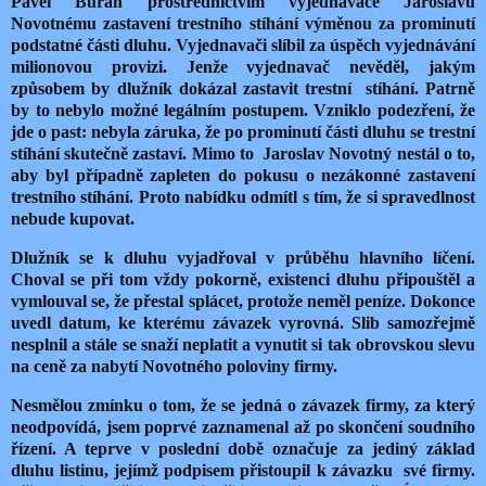
Pavel Buráň prostřednictvím vyjednavače Jaroslavu
Novotnému zastavení trestního stíhání výměnou za prominutí
podstatné části dluhu. Vyjednavači slíbil za úspěch vyjednávání
milionovou provizi. Jenže vyjednavač nevěděl, jakým
způsobem by dlužník dokázal zastavit trestní stíhání. Patrně
by to nebylo možné legálním postupem. Vzniklo podezření, že
jde o past: nebyla záruka, že po prominutí části dluhu se trestní
stíhání skutečně zastaví. Mimo to Jaroslav Novotný nestál o to,
aby byl případně zapleten do pokusu o nezákonné zastavení
trestního stíhání. Proto nabídku odmítl s tím, že si spravedlnost
nebude kupovat.
Dlužník se k dluhu vyjadřoval v průběhu hlavního líčení.
Choval se při tom vždy pokorně, existenci dluhu připouštěl a
vymlouval se, že přestal splácet, protože neměl peníze. Dokonce
uvedl datum, ke kterému závazek vyrovná. Slib samozřejmě
nesplnil a stále se snaží neplatit a vynutit si tak obrovskou slevu
na ceně za nabytí Novotného poloviny firmy.
Nesmělou zmínku o tom, že se jedná o závazek firmy, za který
neodpovídá, jsem poprvé zaznamenal až po skončení soudního
řízení. A teprve v poslední době označuje za jediný základ
dluhu listinu, jejímž podpisem přistoupil k závazku
své firmy.