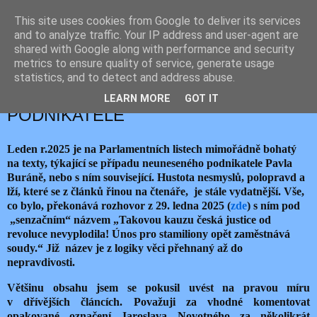
This site uses cookies from Google to deliver its services
JEMELIK ZDENĚK
and to analyze traffic. Your IP address and user-agent are
shared with Google along with performance and security
metrics to ensure quality of service, generate usage
statistics, and to detect and address abuse.
středa 29. ledna 2025
O DLUHU NEUNESENÉHO
LEARN MORE
GOT IT
PODNIKATELE
Leden r.2025 je na Parlamentních listech mimořádně bohatý
na texty, týkající se případu neuneseného podnikatele Pavla
Buráně, nebo s ním související. Hustota nesmyslů, polopravd a
lží, které se z článků řinou na čtenáře, je stále vydatnější. Vše,
co bylo, překonává rozhovor z 29. ledna 2025 (
zde
) s ním pod
„senzačním“ názvem „Takovou kauzu česká justice od
revoluce nevyplodila! Únos pro stamiliony opět zaměstnává
soudy.“ Již název je z logiky věci přehnaný až do
nepravdivosti.
Většinu obsahu jsem se pokusil uvést na pravou míru
v dřívějších článcích. Považuji za vhodné komentovat
opakované označení Jaroslava Novotného za několikrát