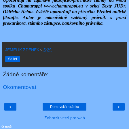
Upozorňuji na zajímavé filozoficko-právnické články na webu
spolku Chamurappi www.chamurappi.eu v sekci Texty JUDr.
Oldřicha Heina. Zvláště upozorňuji na příručku Přehled antické
filozofie. Autor je mimořádně vzdělaný právník s praxí
prokurátora, státního zástupce, bankovního právníka.
JEMELÍK ZDENEK
v
5:29
Sdílet
Žádné komentáře:
Okomentovat
‹
›
Domovská stránka
Zobrazit verzi pro web
O mně