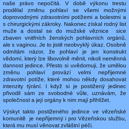
naše právo nepočítá. V době výkonu trestu
prodělal změnu pohlaví se všemi možnými
doprovodnými zdravotními potížemi a bolestmi a
s chirurgickými zákroky. Nakonec získal rodný list
muže a dostal se do mužské věznice
sice
zbaven vnitřních ženských pohlavních orgánů,
ale s vaginou. Je to jistě neobvyklý úkaz. Osobně
odmítám názor, že pohlaví je jen konstrukt
vědomí, který lze libovolně měnit, nikoli neměnná
dannost jedince. Přesto si uvědomuji, že umělou
změnu pohlaví provází velmi nepříjemné
zdravotní potíže, které mohou někdy dosahovat
intenzity týrání. I když si je postižený jedinec
přivodil sám ze svobodné vůle, uznávám, že
společnost a její orgány k nim mají přihlížet.
Výskyt takto postiženého jedince ve vězeňské
komunitě
je nepříjemný i pro Vězeňskou službu,
která mu musí věnovat zvláštní péči.