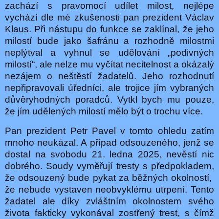
zachází s pravomocí udílet milost, nejlépe
vychází dle mé zkušenosti pan prezident Václav
Klaus. Při nástupu do funkce se zaklínal, že jeho
milostí bude jako šafránu a rozhodně milostmi
neplýtval a vyhnul se udělování „podivných
milostí“, ale nelze mu vyčítat necitelnost a okázalý
nezájem o neštěstí žadatelů. Jeho rozhodnutí
nepřipravovali úředníci, ale trojice jím vybraných
důvěryhodných poradců. Vytkl
bych mu pouze,
že jím udělených milostí mělo být o trochu více.
Pan prezident Petr Pavel v tomto ohledu zatím
mnoho neukázal. A případ odsouzeného, jenž se
dostal na svobodu 21. ledna 2025, nevěstí nic
dobrého. Soudy vyměřují tresty s předpokladem,
že odsouzený bude pykat za běžných okolností,
že nebude vystaven neobvyklému utrpení. Tento
žadatel ale díky zvláštním okolnostem svého
života fakticky vykonával zostřený trest, s čímž