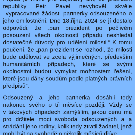
republiky Petr Pavel nevyhověl skvěle
vypracované žádosti partnerky odsouzeného o
jeho omilostnění. Dne 18.října 2024 se jí dostalo
odpovědi, že „pan prezident po pečlivém
posouzení všech okolností případu neshledal
dostatečné důvody pro udělení milosti.“ K tomu
poučení, že „pan prezident se rozhodl, že milosti
bude udělovat ve zcela výjimečných, především
humanitárních případech, které se svými
okolnostmi budou vymykat možnostem řešení,
které jsou dány soudům podle platných právních
předpisů“.
Odsouzený a jeho partnerka dosáhli tedy
nakonec svého o tři měsíce později. Vždy se
v takových případech zamýšlím, jakou cenu má
pro držitele moci svoboda odsouzených a a
strádání jeho rodiny, kolik tedy ztratil žadatel, jenž
mohl být na svobodě o několik měsíců dříve.