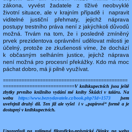
zákona, vyvést žadatele z tíživé neobvyklé
životní situace, ale v krajním případě i
napravit
viditelné justiční přehmaty, jejichž náprava
postupy trestního práva není z jakýchkoli důvodů
možná. Trvám na tom, že i posledně zmíněný
prvek prezidentova oprávnění udělovat milosti je
účelný, protože ze zkušenosti víme, že dochází
k občasným selháním justice, jejichž náprava
není možná pro procesní překážky. Kdo má moc
páchat dobro, má ji pilně využívat.
===============================================
===========================
V knihkupectvích jsou ještě
zbytky prvního knižního vydání mé knihy Škůdci v taláru. Na
webu
https://www.bezvydavatele.cz/book.php?Id=1573
jsem
uveřejnil druhý díl. Ten již ale vyšel i v „papírové“ formě a je
dostupný v knihkupectvích.
Upozorňuji na zajímavé filozoficko-právnické články na webu