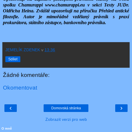
spolku Chamurappi www.chamurappi.eu v sekci Texty JUDr.
Oldřicha Heina. Zvláště upozorňuji na příručku Přehled antické
filozofie. Autor je mimořádně vzdělaný právník s praxí
prokurátora, státního zástupce, bankovního právníka.
JEMELÍK ZDENEK
v
13:36
Sdílet
Žádné komentáře:
Okomentovat
‹
›
Domovská stránka
Zobrazit verzi pro web
O mně