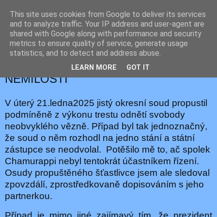
This site uses cookies from Google to deliver its services
JEMELIK ZDENĚK
and to analyze traffic. Your IP address and user-agent are
shared with Google along with performance and security
metrics to ensure quality of service, generate usage
statistics, and to detect and address abuse.
úterý 21. ledna 2025
NA SVOBODĚ NAVZDORY
LEARN MORE
GOT IT
NEMILOSTI
V úterý 21.ledna2025 jistý okresní soud propustil
podmíněně z výkonu trestu odnětí svobody
neobvyklého vězně. Případ byl tak jednoznačný,
že soud o něm rozhodl na jedno stání a státní
zástupce se neodvolal.
Potěšilo mě to, ač spolek
Chamurappi nebyl tentokrát účastníkem řízení.
Osudy propuštěného šťastlivce jsem ale sledoval
zpovzdálí, zprostředkovaně dopisováním s jeho
partnerkou.
Případ je mimo jiné zajímavý tím, že prezident