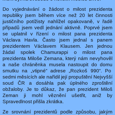
Do vyjednávání o žádost o milost prezidenta
republiky jsem během více než 20 let činnosti
justičního potížisty nahlížel opakovaně, v řadě
případů jsem vedl jednání aktivně. Poprvé jsem
se uplatnil v řízení o milost pana prezidenta
Václava Havla. Často jsem jednal s panem
prezidentem Václavem Klausem. Jen jednou
žádal spolek Chamurappi o milost pana
prezidenta Miloše Zemana, který nám nevyhověl
a naše chráněnka musela nastoupit do domu
smutku na „vtipné“ adrese „Rozkoš 990“. Po
sedmi měsících ale nařídil její propuštění Nejvyšší
soud ČR a dosáhla pak úplného zproštění
obžaloby. Je to důkaz, že pan prezident Miloš
Zeman ji mohl věznění ušetřit, aniž by
Spravedlnost přišla zkrátka.
Ze srovnání prezidentů podle způsobu, jakým