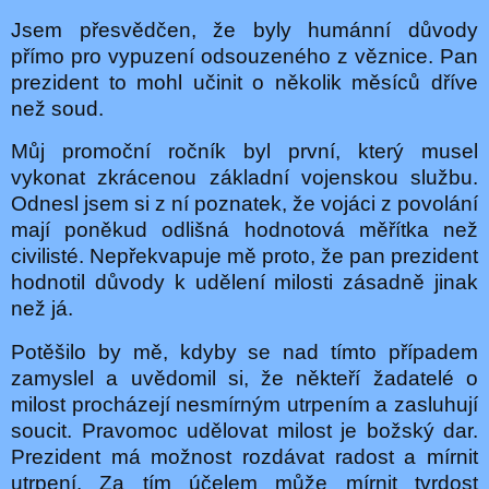
Jsem přesvědčen, že byly humánní důvody
přímo pro vypuzení odsouzeného z věznice. Pan
prezident to mohl učinit o několik měsíců dříve
než soud.
Můj promoční ročník byl první, který musel
vykonat zkrácenou základní vojenskou službu.
Odnesl jsem si z ní poznatek, že vojáci z povolání
mají poněkud odlišná hodnotová měřítka než
civilisté. Nepřekvapuje mě proto, že pan prezident
hodnotil důvody k udělení milosti zásadně jinak
než já.
Potěšilo by mě, kdyby se nad tímto případem
zamyslel a uvědomil si, že někteří žadatelé o
milost procházejí nesmírným utrpením a zasluhují
soucit. Pravomoc udělovat milost je božský dar.
Prezident má možnost rozdávat radost a mírnit
utrpení. Za tím účelem může mírnit tvrdost