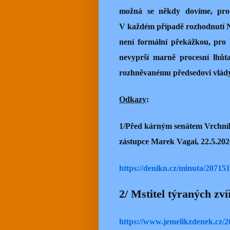
možná se někdy dovíme, proč
V každém případě rozhodnutí N
není formální překážkou, pro
nevyprší marně procesní lhůta.
rozhněvanému předsedovi vlády
Odkazy
:
1/Před kárným senátem Vrchního
zástupce Marek Vagai, 22.5.202
https://denikn.cz/minuta/207151
2/ Mstitel týraných zví
https://www.jemelikzdenek.cz/20