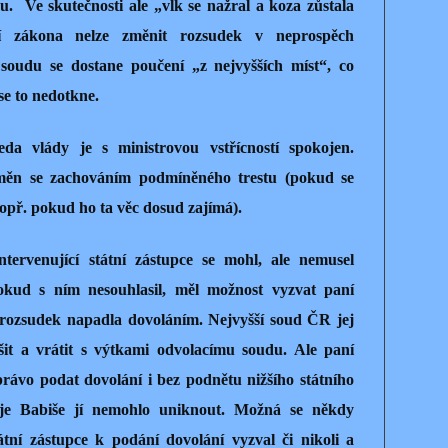
u.
Ve skutečnosti ale „vlk se nažral a koza zůstala
ení zákona nelze změnit rozsudek v neprospěch
soudu se dostane poučení „z nejvyšších míst“, co
se to nedotkne.
a vlády je s ministrovou vstřícností spokojen.
měn se zachováním podmíněného trestu (pokud se
opř. pokud ho ta věc dosud zajímá).
ntervenující státní zástupce se mohl, ale nemusel
okud s ním nesouhlasil, měl možnost vyzvat paní
y rozsudek napadla dovoláním. Nejvyšší soud ČR jej
it a vrátit s výtkami odvolacímu soudu. Ale paní
právo podat dovolání i bez podnětu nižšího státního
eje Babiše jí nemohlo uniknout. Možná se někdy
tátní zástupce k podání dovolání vyzval či nikoli a