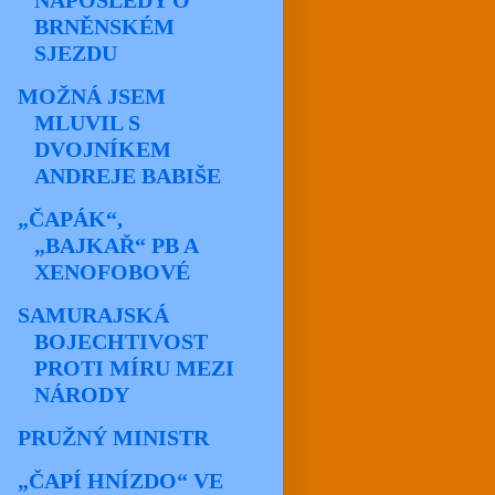
NAPOSLEDY O
BRNĚNSKÉM
SJEZDU
MOŽNÁ JSEM
MLUVIL S
DVOJNÍKEM
ANDREJE BABIŠE
„ČAPÁK“,
„BAJKAŘ“ PB A
XENOFOBOVÉ
SAMURAJSKÁ
BOJECHTIVOST
PROTI MÍRU MEZI
NÁRODY
PRUŽNÝ MINISTR
„ČAPÍ HNÍZDO“ VE