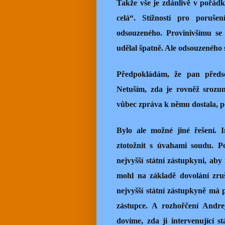
Takže vše je zdánlivě v pořádk
celá“. Stížností pro poruš
odsouzeného. Provinivšímu se 
udělal špatně. Ale odsouzeného 
Předpokládám, že pan předsed
Netuším, zda je rovněž srozu
vůbec zpráva k němu dostala, p
Bylo ale možné jiné řešení. I
ztotožnit s úvahami soudu. P
nejvyšší státní zástupkyni, ab
mohl na základě dovolání zruš
nejvyšší státní zástupkyně má 
zástupce. A rozhořčení Andr
dovíme, zda ji intervenující s