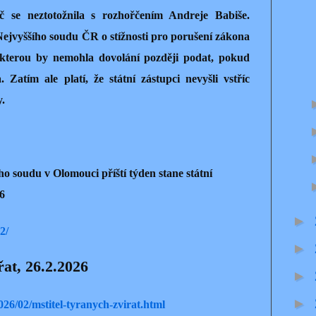
 se neztotožnila s rozhořčením Andreje Babiše.
ejvyššího soudu ČR o stížnosti pro porušení zákona
 kterou by nemohla dovolání později podat, pokud
 Zatím ale platí, že státní zástupci nevyšli vstříc
.
 soudu v Olomouci příští týden stane státní
6
►
2/
►
řat, 26.2.2026
►
►
26/02/mstitel-tyranych-zvirat.html