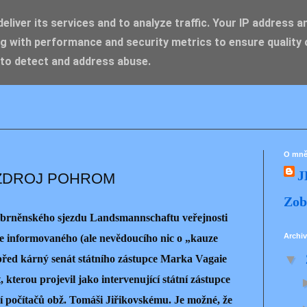
liver its services and to analyze traffic. Your IP address a
g with performance and security metrics to ensure quality 
IK ZDENĚK
 to detect and address abuse.
O mn
J
ZDROJ POHROM
Zob
brněnského sjezdu Landsmannschaftu veřejnosti
Archiv
e informovaného (ale nevědoucího nic o „kauze
▼
před kárný senát státního zástupce Marka Vagaie
, kterou projevil jako intervenující státní zástupce
í počítačů obž. Tomáši Jiřikovskému. Je možné, že