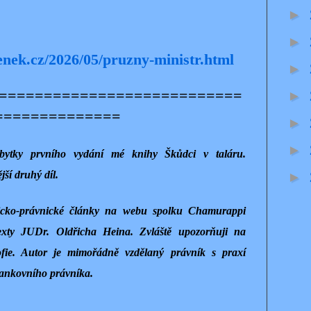
►
►
enek.cz/2026/05/pruzny-ministr.html
►
===========================
►
==============
►
►
zbytky prvního vydání mé knihy Škůdci v taláru.
jší druhý díl.
►
ficko-právnické články na webu spolku Chamurappi
xty JUDr. Oldřicha Heina. Zvláště upozorňuji na
zofie. Autor je mimořádně vzdělaný právník s praxí
bankovního právníka.