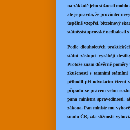
na základě jeho stížnosti mohlo 
ale je pravda, že provinilec ne
úspěšně vzepřel, bitcoinový ska
státnězástupcovské nedbalosti 
Podle dlouholetých praktických
státní zástupci vyrábějí desít
Protože znám důvěrně poměry 
zkušenosti s tamními státními 
přihodil při odvolacím řízení 
případu se právem velmi rozhn
pana ministra spravedlnosti, a
zákona. Pan ministr mu vyhověl 
soudu ČR, zda stížnosti
vyhoví.