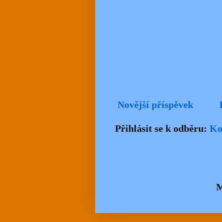
Novější příspěvek
Přihlásit se k odběru:
Ko
M