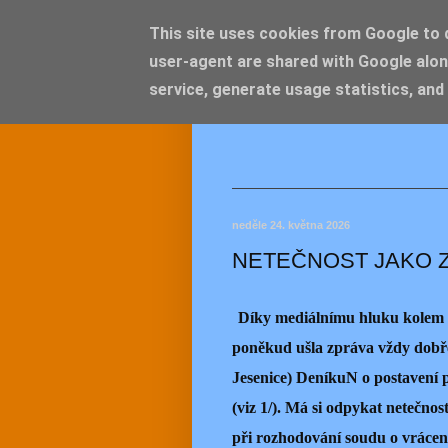
This site uses cookies from Google to de
user-agent are shared with Google alon
JEMEL
service, generate usage statistics, and
neděle 24. května 2026
NETEČNOST JAKO 
Díky mediálnímu hluku kolem 
poněkud ušla zpráva vždy dobř
Jesenice) DeníkuN o postavení 
(viz 1/). Má si odpykat netečnost
při rozhodování soudu o vrácen