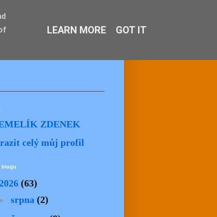
nd
LEARN MORE
GOT IT
of
ě
EMELÍK ZDENEK
razit celý můj profil
 blogu
2026
(63)
►
srpna
(2)