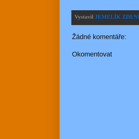
Vystavil
JEMELÍK ZDEN
Žádné komentáře:
Okomentovat