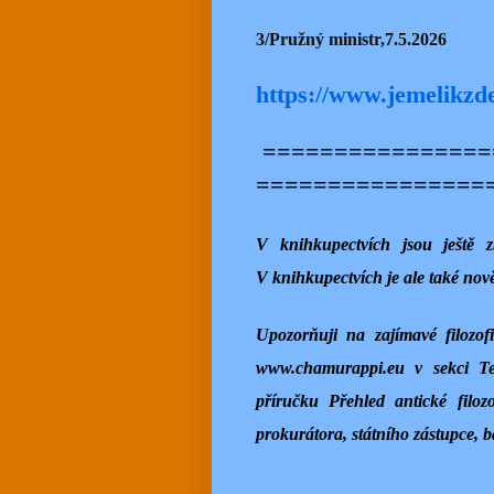
3/Pružný ministr,7.5.2026
https://www.jemelikzd
================
================
V knihkupectvích jsou ještě 
V knihkupectvích je ale také nově
Upozorňuji na zajímavé filozo
www.chamurappi.eu v sekci Te
příručku Přehled antické filo
prokurátora, státního zástupce, 