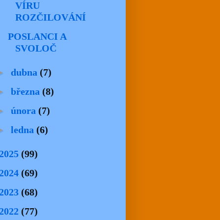
VÍRU
ROZČILOVÁNÍ
POSLANCI A
SVOLOČ
►
dubna
(7)
►
března
(8)
►
února
(7)
►
ledna
(6)
2025
(99)
2024
(69)
2023
(68)
2022
(77)