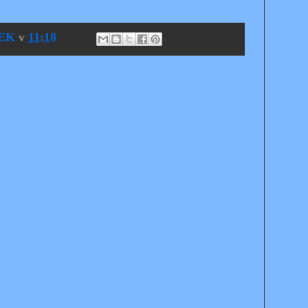
EK
v
11:18