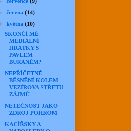
►
července
(9)
►
června
(14)
▼
května
(10)
SKONČÍ MÉ
MEDIÁLNÍ
HRÁTKY S
PAVLEM
BURÁNĚM?
NEPŘÍČETNÉ
BĚSNĚNÍ KOLEM
VEZÍROVA STŘETU
ZÁJMŮ
NETEČNOST JAKO
ZDROJ POHROM
KACÍŘSKY A