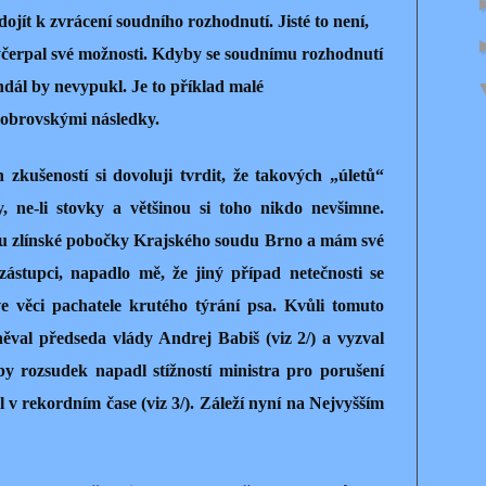
dojít k zvrácení soudního rozhodnutí. Jisté to není,
vyčerpal své možnosti. Kdyby se soudnímu rozhodnutí
ndál by nevypukl. Je to příklad malé
s obrovskými následky.
 zkušeností si dovoluji tvrdit, že takových „úletů“
ky, ne-li stovky a většinou si toho nikdo nevšimne.
u zlínské pobočky Krajského soudu Brno a mám své
zástupci, napadlo mě, že jiný případ netečnosti se
ve věci pachatele krutého týrání psa. Kvůli tomuto
ěval předseda vlády Andrej Babiš (viz 2/) a vyzval
by rozsudek napadl stížností ministra pro porušení
v rekordním čase (viz 3/). Záleží nyní na Nejvyšším