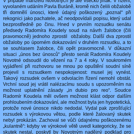
V případě manželů Novotných je ale všecko jinak. V řízení,
vyvolaném udáním Pavla Buráně, kromě nich čelili obžalobě
tři domnělí únosci, které údajný poškozený „poznal“ při
rekognici jako pachatele, ač neodpovídali popisu, který udal
bezprostředně po činu. Hned v prvním rozsudku senátu
předsedy Radomíra Koudely soud na návrh žalobce (čili
pravomocně) jednoho zprostil
obžaloby. Další dva zprostil
obžaloby po úporném dokazování v druhém rozsudku, a to
se souhlasem žalobce, čili opět pravomocně. V důkazní
situaci „únos bez únosců“ přesto senát Radomíra Koudely
Novotné odsoudil do vězení na 7 a 4 roky. V soukromém
vyjádření při rozhovoru se mnou po opuštění soudní síně
projevil s rozsudkem nespokojenost: musel jej vynést.
Takový rozsudek ovšem v odvolacím řízení nemohl obstát.
Vrchní soud jej vrátil nalézacímu soudu s upozorněním na
možnost uplatnění zásady „in dubio pro reo“. Soudce
Radomír Koudela měl ovšem možnost klást odpor dalším
prohloubením dokazování, ale možnost byla jen hypotetická,
protože nové únosce nikdo nedodal. Vydal pak zprošťující
rozsudek s výrokovou větou, podle které žalovaný skutek
nebyl prokázán. Zachoval se vůči údajnému poškozenému
„kulantně“: kdyby ve výrokové větě uvedl kategoricky, že se
skutek nestal, poskytl by Novotným nadějný podklad pro