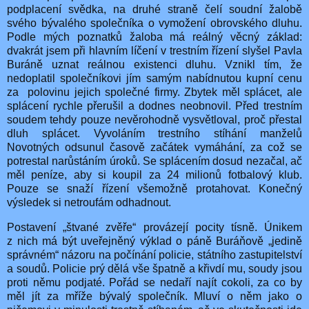
podplacení svědka, na druhé straně čelí soudní žalobě
svého bývalého společníka o vymožení obrovského dluhu.
Podle mých poznatků žaloba má reálný věcný základ:
dvakrát jsem při hlavním líčení v trestním řízení slyšel Pavla
Buráně uznat reálnou existenci dluhu. Vznikl tím, že
nedoplatil společníkovi jím samým nabídnutou kupní cenu
za
polovinu jejich společné firmy. Zbytek měl splácet, ale
splácení rychle přerušil a dodnes neobnovil. Před trestním
soudem tehdy pouze nevěrohodně vysvětloval, proč přestal
dluh splácet. Vyvoláním trestního stíhání manželů
Novotných odsunul časově začátek vymáhání, za což se
potrestal narůstáním úroků. Se splácením dosud nezačal, ač
měl peníze, aby si koupil za 24 milionů fotbalový klub.
Pouze se snaží řízení všemožně protahovat. Konečný
výsledek si netroufám odhadnout.
Postavení „štvané zvěře“ provázejí pocity tísně. Únikem
z nich má být uveřejněný výklad o páně Buráňově „jedině
správném“ názoru na počínání policie, státního zastupitelství
a soudů. Policie prý dělá vše špatně a křivdí mu, soudy jsou
proti němu podjaté. Pořád se nedaří najít cokoli, za co by
měl jít za mříže bývalý společník. Mluví o něm jako o