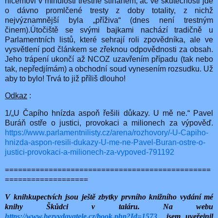
ničemovi v minulosti trestně stíhaném, ač ve skutečnosti jde
o dávno promlčené tresty z doby totality, z nichž
nejvýznamnější byla „příživa“ (dnes není trestným
činem).Útočiště se svými bajkami nachází tradičně u
Parlamentních listů, které sehrají roli zpovědníka, ale ve
vysvětlení pod článkem se zřeknou odpovědnosti za obsah.
Jeho trápení ukončí až NCOZ uzavřením případu (tak nebo
tak, nepředjímám) a obchodní soud vynesením rozsudku. Už
aby to bylo! Trvá to již příliš dlouho!
Odkaz
:
1/„U Čapího hnízda aspoň řešili důkazy. U mě ne.“ Pavel
Buráň ostře o justici, provokaci a milionech za výpověď.
https://www.parlamentnilisty.cz/arena/rozhovory/-U-Capiho-
hnizda-aspon-resili-dukazy-U-me-ne-Pavel-Buran-ostre-o-
justici-provokaci-a-milionech-za-vypoved-791192
===============================================
===================
V knihkupectvích jsou ještě zbytky prvního knižního vydání mé
knihy Škůdci v taláru. Na webu
https://www.bezvydavatele.cz/book.php?Id=1573
jsem uveřejnil