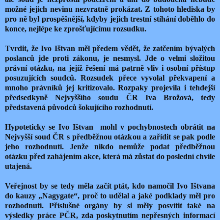
možné jejich nevinu nezvratně prokázat. Z tohoto hlediska by
pro ně byl prospěšnější, kdyby jejich trestní stíhání doběhlo do
konce, nejlépe ke zprošťujícímu rozsudku.
Tvrdit, že Ivo Ištvan měl předem vědět, že zatčením bývalých
poslanců jde proti zákonu, je nesmysl. Jde o velmi složitou
právní otázku, na jejíž řešení má patrně vliv i osobní přístup
posuzujících soudců. Rozsudek přece vyvolal překvapení a
mnoho právníků jej kritizovalo. Rozpaky projevila i tehdejší
předsedkyně Nejvyššího soudu ČR Iva Brožová, tedy
představená původců šokujícího rozhodnutí.
Hypoteticky se Ivo Ištvan mohl v pochybnostech obrátit na
Nejvyšší soud ČR s předběžnou otázkou a zařídit se pak podle
jeho rozhodnutí. Jenže nikdo nemůže podat předběžnou
otázku před zahájením akce, která má zůstat do poslední chvíle
utajená.
Veřejnost by se tedy měla začít ptát, kdo namočil Ivo Ištvana
do kauzy „Nagygate“, proč to udělal a jaké podklady měl pro
rozhodnutí. Příslušné orgány by si měly posvítit také na
výsledky práce PČR, zda poskytnutím nepřesných informací