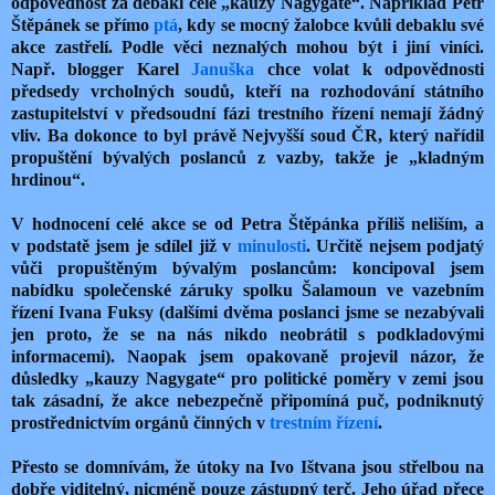
odpovědnost za debakl celé „kauzy Nagygate“. Například Petr
Štěpánek se přímo
ptá
, kdy se mocný žalobce kvůli debaklu své
akce zastřelí. Podle věci neznalých mohou být i jiní viníci.
Např. blogger Karel
Januška
chce volat k odpovědnosti
předsedy vrcholných soudů, kteří na rozhodování státního
zastupitelství v předsoudní fázi trestního řízení nemají žádný
vliv. Ba dokonce to byl právě Nejvyšší soud ČR, který nařídil
propuštění bývalých poslanců z vazby, takže je „kladným
hrdinou“.
V hodnocení celé akce se od Petra Štěpánka příliš neliším, a
v podstatě jsem je sdílel již v
minulosti
. Určitě nejsem podjatý
vůči propuštěným bývalým poslancům: koncipoval jsem
nabídku společenské záruky spolku Šalamoun ve vazebním
řízení Ivana Fuksy (dalšími dvěma poslanci jsme se nezabývali
jen proto, že se na nás nikdo neobrátil s podkladovými
informacemi). Naopak jsem opakovaně projevil názor, že
důsledky „kauzy Nagygate“ pro politické poměry v zemi jsou
tak zásadní, že akce nebezpečně připomíná puč, podniknutý
prostřednictvím orgánů činných v
trestním
řízení
.
Přesto se domnívám, že útoky na Ivo Ištvana jsou střelbou na
dobře viditelný, nicméně pouze zástupný terč. Jeho úřad přece