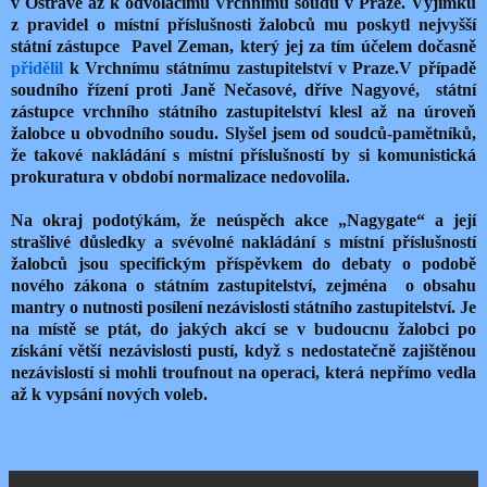
v Ostravě až k odvolacímu Vrchnímu soudu v Praze. Výjimku
z pravidel o místní příslušnosti žalobců mu poskytl nejvyšší
státní zástupce Pavel Zeman, který jej za tím účelem dočasně
přidělil
k Vrchnímu státnímu zastupitelství v Praze.V případě
soudního řízení proti Janě Nečasové, dříve Nagyové, státní
zástupce vrchního státního zastupitelství klesl až na úroveň
žalobce u obvodního soudu. Slyšel jsem od soudců-pamětníků,
že takové nakládání s místní příslušností by si komunistická
prokuratura v období normalizace nedovolila.
Na okraj podotýkám, že neúspěch akce „Nagygate“ a její
strašlivé důsledky a svévolné nakládání s místní příslušností
žalobců jsou specifickým příspěvkem do debaty o podobě
nového zákona o státním zastupitelství, zejména o obsahu
mantry o nutnosti posílení nezávislosti státního zastupitelství. Je
na místě se ptát, do jakých akcí se v budoucnu žalobci po
získání větší nezávislosti pustí, když s nedostatečně zajištěnou
nezávislostí si mohli troufnout na operaci, která nepřímo vedla
až k vypsání nových voleb.