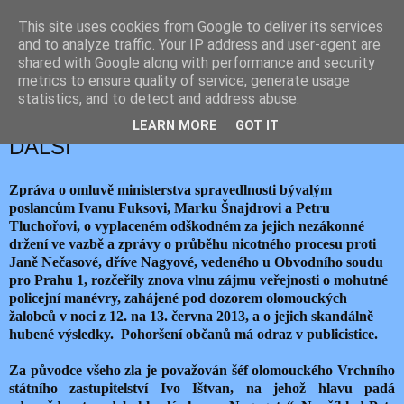
This site uses cookies from Google to deliver its services
JEMELIK ZDENĚK
and to analyze traffic. Your IP address and user-agent are
shared with Google along with performance and security
metrics to ensure quality of service, generate usage
statistics, and to detect and address abuse.
sobota 18. dubna 2015
SPRAVEDLNOST PRO IVO IŠTVANA A
LEARN MORE
GOT IT
DALŠÍ
Zpráva o omluvě ministerstva spravedlnosti bývalým
poslancům Ivanu Fuksovi, Marku Šnajdrovi a Petru
Tluchořovi, o vyplaceném odškodném za jejich nezákonné
držení ve vazbě a zprávy o průběhu nicotného procesu proti
Janě Nečasové, dříve Nagyové, vedeného u Obvodního soudu
pro Prahu 1, rozčeřily znova vlnu zájmu veřejnosti o mohutné
policejní manévry, zahájené pod dozorem olomouckých
žalobců v noci z 12. na 13. června 2013, a o jejich skandálně
hubené výsledky. Pohoršení občanů má odraz v publicistice.
Za původce všeho zla je považován šéf olomouckého Vrchního
státního zastupitelství Ivo Ištvan, na jehož hlavu padá