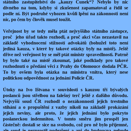
státního zastupitelství do „kauzy Čunek“? Nebylo by nic
divného na tom, kdyby si zkušenost zapamatoval a řídil se
podle ní. Být podruhé vyhozen kvůli lpění na zákonnosti není
nic, po čem by člověk musel toužit.
Veřejnost by se tedy měla ptát nejvyššího státního zástupce,
proč jeho úřad takto rozhodl, a proč akci včas nezastavil na
základě vyhodnocení stížností advokátů (bohužel toto není
jediná kauza, v které by takové otázky byly na místě). Ještě
dříve než veřejnost by se měl ptát ministr spravedlnosti. Patrně
by bylo také na místě zkoumat, jaké podklady pro takové
rozhodnutí o předání věci z Prahy do Olomouce dodala PČR.
To by ovšem byla otázka na ministra vnitra, který nese
politickou odpovědnost za jednání Policie ČR.
Útoky na Ivo Ištvana v souvislosti s kauzou tří bývalých
poslanců jsou střelbou na falešný terč ještě z dalšího důvodu.
Nejvyšší soud ČR rozhodl o nezákonnosti jejich trestního
stíhání a o propuštění z vazby nikoli na základě prokázání
jejich neviny, ale proto, že jejich jednání bylo pokryto
poslaneckou indemnitou. V tomto směru jim prospěl jen
částečně: dostali se sice na svobodu, což pro ně bylo příjemné,
ale soud je nezprostil podezření a ani do budoucna nebude