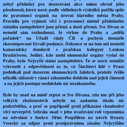
nebyl příslušný pro dozorování akce mimo obvod jeho
působnosti, která navíc podle viditelných výsledků patřila spíše
do pravomoci orgánů na úrovni hlavního města Prahy.
Pravidla pro vyjmutí věci z pravomoci místně příslušného
státního zastupitelství jsou přísná a dosti přesná. Ivo Ištvan se
nemohl sám rozhodnout, že vtrhne do Prahy a „udělá
pořádek“ na Úřadě vlády ČR a pochytá domněle
zkorumpované bývalé poslance. Dokonce se na tom ani nemohl
kamarádsky domluvit s pražskou kolegyní Lenkou
Bradáčovou. Jediný, kdo mohl olomoucké orgány vyslat do
Prahy, bylo Nejvyšší státní zastupitelství. To se navíc nemůže
vykroutit z odpovědnosti za to, co Šlachtovi lidé v Praze
podnikali pod dozorem olomouckých žalobců, protože řešilo
několik stížností v rámci zákonného dohledu nad jejich činností
a na jejich postupu neshledalo nic nezákonného.
Bylo by snad na místě zeptat se Ivo Ištvana, zda mu při jeho
velkých zkušenostech nebylo na zadaném úkolu nic
podezřelého, a proč se popřípadě proti přikázání choulostivé
věci nevzepřel. Sehrála snad v jeho uvažování roli vzpomínka
na odvolání z funkce Jiřím Pospíšilem na návrh Renaty
Vesecké za odpor proti protiprávnímu zásahu Nejvyššího