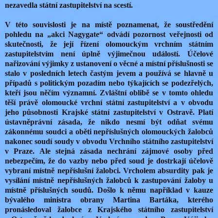
nezavedla státní zastupitelství na scestí.
V této souvislosti je na místě poznamenat, že soustředění
pohledu na „akci Nagygate“ odvádí pozornost veřejnosti od
skutečnosti, že její řízení olomouckým vrchním státním
zastupitelstvím není úplně výjimečnou událostí. Účelové
nařizování výjimky z ustanovení o věcné a místní příslušnosti se
stalo v posledních letech častým jevem a používá se hlavně u
případů s politickým pozadím nebo týkajících se podezřelých,
kteří jsou něčím významní. Zvláštní oblibě se v tomto ohledu
těší právě olomoucké vrchní státní zastupitelství a v obvodu
jeho působnosti Krajské státní zastupitelství v Ostravě. Platí
ústavněprávní zásada, že nikdo nesmí být odňat svému
zákonnému soudci a oběti nepříslušných olomouckých žalobců
nakonec soudí soudy v obvodu Vrchního státního zastupitelství
v Praze. Ale stejná zásada nechrání zájmové osoby před
nebezpečím, že do vazby nebo před soud je dostrkají účelově
vybraní místně nepříslušní žalobci. Vrcholem absurdity pak je
vysílání místně nepříslušných žalobců k zastupování žaloby u
místně příslušných soudů. Došlo k němu například v kauze
bývalého ministra obrany Martina Bartáka, kterého
pronásledoval žalobce z Krajského státního zastupitelství