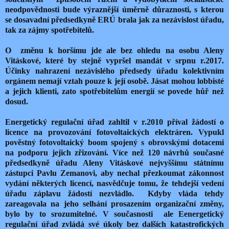
neodpovědnosti bude výraznější úměrně důraznosti, s kterou
se dosavadní předsedkyně ERÚ brala jak za nezávislost úřadu,
tak za zájmy spotřebitelů.
O změnu k horšímu jde ale bez ohledu na osobu Aleny
Vitáskové, které by stejně vypršel mandát v srpnu r.2017.
Účinky nahrazení nezávislého předsedy úřadu kolektivním
orgánem nemají vztah pouze k její osobě. Jásat mohou lobbisté
a jejich klienti, zato spotřebitelům energií se povede hůř než
dosud.
Energetický regulační úřad zahltil v r.2010 příval žádostí o
licence na provozování fotovoltaických elektráren. Vypukl
pověstný fotovoltaický boom spojený s obrovskými dotacemi
na podporu jejich zřizování. Více než 120 návrhů současné
předsedkyně úřadu Aleny Vitáskové nejvyššímu státnímu
zástupci Pavlu Zemanovi, aby nechal přezkoumat zákonnost
vydání některých licencí, nasvědčuje tomu, že tehdejší vedení
úřadu záplavu žádostí nezvládlo. Kdyby vláda tehdy
zareagovala na jeho selhání prosazením organizační změny,
bylo by to srozumitelné. V současnosti ale Eenergetický
regulační úřad zvládá své úkoly bez dalších katastrofických