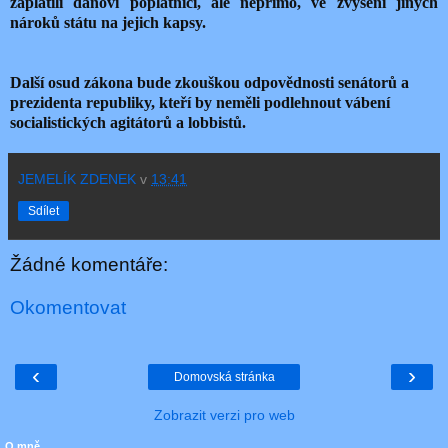
zaplatili daňoví poplatníci, ale nepřímo, ve zvýšení jiných
nároků státu na jejich kapsy.
Další osud zákona bude zkouškou odpovědnosti senátorů a
prezidenta republiky, kteří by neměli podlehnout vábení
socialistických agitátorů a lobbistů.
JEMELÍK ZDENEK
v
13:41
Sdílet
Žádné komentáře:
Okomentovat
‹
›
Domovská stránka
Zobrazit verzi pro web
O mně