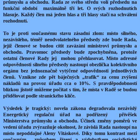
průmyslu a obchodu. Rada ze svého středu volí předsedu na
funkční období maximálně tří let. O svých rozhodnutích
hlasuje. Každý člen má jeden hlas a tři hlasy stačí na schválení
rozhodnutí.
To je proti současnému stavu zásadní zlom: místo silného,
nezávislého, téměř neodvolatelného předsedy zde bude Rada,
jejíž členové se budou cítit zavázáni ministrovi průmyslu a
obchodu. Pravomoc předsedy bude zpochybněna, protože
ostatní členové Rady jej mohou přehlasovat. Místo adresné
odpovědnosti silného předsedy nastoupí obezlička kolektivního
orgánu bez jednoznačně vytýčené odpovědnosti jednotlivých
členů. Vznikne zde pět báječných „trafik“ za cenu zvýšení
nákladů na provoz úřadu cca o 10%. S pravděpodobností
blízkou jistotě můžeme počítat s tím, že místa v Radě se budou
přidělovat podle stranického klíče.
Výsledek je tragický: novela zákona degradovala nezávislý
Energetický regulační úřad na podřízený přívěšek
Ministerstva průmyslu a obchodu. Účinek změny poměrů ve
vedení úřadu zvýrazňuje okolnost, že závislá Rada nastoupí na
místo nepoddajné Aleny Vitáskové. Díky tomu kontrast mezi
současným způsobem řízení a výdobytkem socialistické