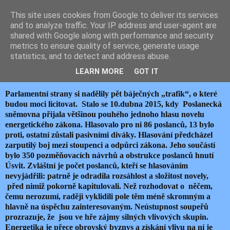
This site uses cookies from Google to deliver its services
JEMELIK ZDENĚK
and to analyze traffic. Your IP address and user-agent are
shared with Google along with performance and security
metrics to ensure quality of service, generate usage
statistics, and to detect and address abuse.
úterý 21. dubna 2015
PĚT BÁJEČNÝCH „TRAFIK“
LEARN MORE
GOT IT
Parlamentní strany si nadělily pět báječných „trafik“, o které
budou moci licitovat. Stalo se 10.dubna 2015, kdy Poslanecká
sněmovna přijala většinou pouhého jednoho hlasu novelu
energetického zákona. Hlasovalo pro ni 86 poslanců, 13 bylo
proti, ostatní zůstali pasivními diváky. Hlasování předcházel
zarputilý boj mezi stoupenci a odpůrci zákona. Jeho součástí
bylo 350 pozměňovacích návrhů a obstrukce poslanců hnutí
Úsvit. Zvláštní je počet poslanců, kteří se hlasováním
nevyjádřili: patrně je odradila rozsáhlost a složitost novely,
před nimiž pokorně kapitulovali. Než rozhodovat o něčem,
čemu nerozumí, raději vyklidili pole těm méně skromným a
hlavně na úspěchu zainteresovaným. Neústupnost soupeřů
prozrazuje, že jsou ve hře zájmy silných vlivových skupin.
Energetika je přece obrovský byznys a získání vlivu na ní je