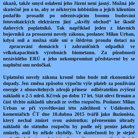
úkazů, takže smysl oslabení jeho řízení není jasný. Možná jde
skutečně jen o to, aby se některým lobbistům a jejich klientům
podařilo prosadit po odeznívajícím boomu budování
fotovoltaických elektráren jiný „skvělý obchod“ ke škodě
daňových poplatníků. Tak například jeden z hlavních
bojovníků za prosazení novely zákona, poslanec Milan Urban,
kdysi snil a možná stále sní o štědrém proudu dotací na
zpracování domácích i zahraničních odpadků ve
velkokapacitních výrobnách biometanu. Za působnosti
nezávislého ERÚ a jeho nekompromisní představené by se
naplnění snu nedočkal.
Uplatnění novely zákona kromě toho bude mít ekonomické
dopady. Jen změna způsobu výpočtu výše plateb za používání
energie z obnovitelných zdrojů přinese odběratelům zvýšení
nákladů o 2-5 mlrd. Kč/rok po dobu 17 let. Stát uleví firmám a
část těchto nákladů uhradí ze svého rozpočtu. Poslanec Milan
Urban se při vysvětlování této záležitosti v Událostech,
komentářích ČT dne 10.dubna 2015 tvářil jako iluzionista,
který nechal zmizet svou asistentku: přenesením úhrady
nákladů do státního rozpočtu by podle něj peníze jakoby
zmizely, aniž by někde chyběly. Ve skutečnosti by je stejně