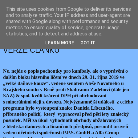
This site uses cookies from Google to deliver its services
JEMELIK ZDENĚK
and to analyze traffic. Your IP address and user-agent are
shared with Google along with performance and security
metrics to ensure quality of service, generate usage
statistics, and to detect and address abuse.
neděle 3. listopadu 2019
ZNALEC NA GRILU – ZKRÁCENÁ
LEARN MORE
GOT IT
VERZE ČLÁNKU
Ne, nejde o popis pochoutky pro kanibaly, ale o vyprávění o
dalším bloku hlavního líčení ve dnech 29.-31. října 2019 ve
„velké daňové kauze“, vedené senátem Aleše Novotného u
Krajského soudu v Brně proti Shahramu Zadehovi (dále jen
SAZ) & spol. kvůli krácení DPH při obchodování
s minerálními oleji z dovozu. Nejvýznamnější událostí z celého
programu bylo vystoupení znalce Daniela Líbezného,
přibraného policií, který vypracoval před pěti lety znalecký
posudek. Měl za úkol vyhodnotit obchody obžalovaných
z hlediska daňových a finančních předpisů, posoudit úroveň
vedení účetnictví společností P.P.S. GmbH a Alfa Group