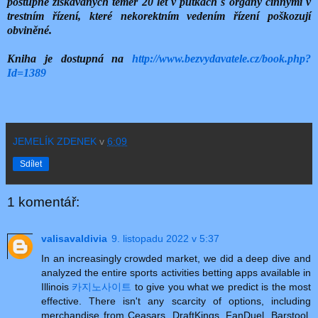
postupně získávaných téměř 20 let v půtkách s orgány činnými v
trestním řízení, které nekorektním vedením řízení poškozují
obviněné.
Kniha je dostupná na
http://www.bezvydavatele.cz/book.php?
Id=1389
JEMELÍK ZDENEK
v
6:09
Sdílet
1 komentář:
valisavaldivia
9. listopadu 2022 v 5:37
In an increasingly crowded market, we did a deep dive and
analyzed the entire sports activities betting apps available in
Illinois
카지노사이트
to give you what we predict is the most
effective. There isn't any scarcity of options, including
merchandise from Ceasars, DraftKings, FanDuel, Barstool,