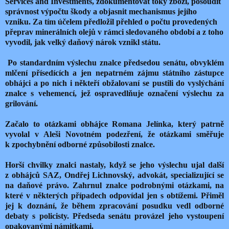
Services and Investments, zdokumentovat toky zboží, posoudit
správnost výpočtu škody a objasnit mechanismus jejího
vzniku. Za tím účelem předložil přehled o počtu provedených
přeprav minerálních olejů v rámci sledovaného období a z toho
vyvodil, jak velký daňový nárok vznikl státu.
Po standardním výslechu znalce předsedou senátu, obvyklém
mlčení přísedících a jen nepatrném zájmu státního zástupce
obhájci a po nich i někteří obžalovaní se pustili do vyslýchání
znalce s vehemencí, jež ospravedlňuje označení výslechu za
grilování.
Začalo to otázkami obhájce Romana Jelínka, který patrně
vyvolal v Aleši Novotném podezření, že otázkami směřuje
k zpochybnění odborné způsobilosti znalce.
Horší chvilky znalci nastaly, když se jeho výslechu ujal další
z obhájců SAZ, Ondřej Lichnovský, advokát, specializující se
na daňové právo. Zahrnul znalce podrobnými otázkami, na
které v některých případech odpovídal jen s obtížemi. Přiměl
jej k doznání, že během zpracování posudku vedl odborné
debaty s policisty. Předseda senátu provázel jeho vystoupení
opakovanými námitkami.