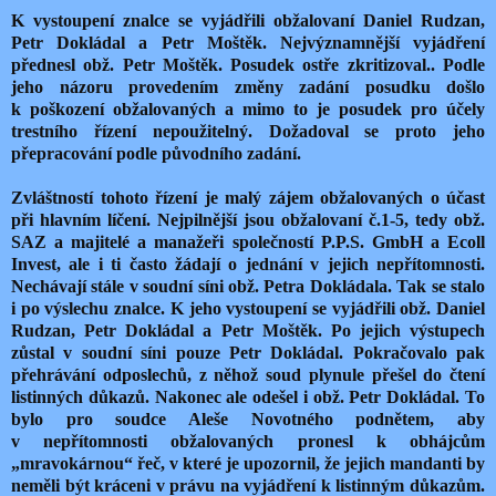
K vystoupení znalce se vyjádřili obžalovaní Daniel Rudzan,
Petr Dokládal a Petr Moštěk.
Nejvýznamnější vyjádření
přednesl obž. Petr Moštěk. Posudek ostře zkritizoval.. Podle
jeho názoru provedením změny zadání posudku došlo
k poškození obžalovaných a mimo to je posudek pro účely
trestního řízení nepoužitelný. Dožadoval se proto jeho
přepracování podle původního zadání.
Zvláštností tohoto řízení je malý zájem obžalovaných o účast
při hlavním líčení. Nejpilnější jsou obžalovaní č.1-5, tedy obž.
SAZ a majitelé a manažeři společností P.P.S. GmbH a Ecoll
Invest, ale i ti často žádají o jednání v jejich nepřítomnosti.
Nechávají stále v soudní síni obž. Petra Dokládala. Tak se stalo
i po výslechu znalce. K jeho vystoupení se vyjádřili obž. Daniel
Rudzan, Petr Dokládal a Petr Moštěk. Po jejich výstupech
zůstal v soudní síni pouze Petr Dokládal. Pokračovalo pak
přehrávání odposlechů, z něhož soud plynule přešel do čtení
listinných důkazů. Nakonec ale odešel i obž. Petr Dokládal. To
bylo pro soudce Aleše Novotného podnětem, aby
v nepřítomnosti obžalovaných pronesl k obhájcům
„mravokárnou“ řeč, v které je upozornil, že jejich mandanti by
neměli být kráceni v právu na vyjádření k listinným důkazům.