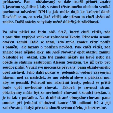
průkazně.. Pan
obžalovaný se dále snažil přimět znalce
k jasnému vyjádření, kdy v rámci třístranného obchodu vzniká
povinnost odvedení DPH a jak může dojít ke krácení daně.
Dověděl se to, co zcela jistě věděl, ale přesto to chtěl slyšet od
znalce. Další otázky se týkaly méně důležitých záležitostí.
Po něm přišel na řadu obž. SAZ, který chtěl vědět, zda
z posudku vyplývá velikost způsobené škody. Předseda senátu
otázku zamítl. Dále se tázal, zda mívá znalec vždy potíže
s pamětí,
ale tázaný o potížích nevěděl. Pak chtěl vědět, zda
znalec bere nějaké léky, ale Aleš Novotný opět otázku zamítl.
Následně se
otázal, zda byl znalec někdy na kávě nebo na
obědě se státním zástupcem Alešem Sosíkem. To již bylo pro
soudce příliš. Využil své mocenské převahy, pana obžalovaného
opět zastavil. Jeho další pokus o
polemiku, vedený zvýšeným
hlasem, měl za následek, že mu odebral slovo a přikázal mu,
aby se posadil. Pohrozil mu různými tresty, pokud se příště
bude opět nevhodně chovat.. Taková je rovnost stran:
obžalovaný může být za nevhodné chování k soudci trestán, a
je to tak v pořádku. Na druhé straně obmyslné chování pana
soudce při jednání o složení kauce 150 milionů Kč a její
zadržování, i když přestala sloužit svému účelu, je beztrestné.