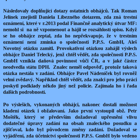
Následovaly doplňující dotazy ostatních obhájců. Tak Roman
Jelínek znejistil Daniela Líbezného dotazem, zda zná trestní
oznámení, které v r.2013 podal Finančně analytický útvar MF:
nemohl si
na ně vzpomenout a hájil se rozsáhlostí spisu. Když
se ho obhájce zeptal, zda ho nepřekvapuje, že v trestním
oznámení není zmínka o společnosti P.P.S. GmbH, Aleš
Novotný otázku zamítl. Provokativní otázkou zahájil výslech
obhájce Daniel Telecký, jenž chtěl vědět, zda společnosti P.P.S.
GmbH vznikla daňová povinnost vůči ČR, a v jaké částce
neodvedla státu DPH.
Znalec neměl odpověď, protože taková
otázka nestála v zadání. Obhájce Pavel Nádeníček byl rovněž
velmi zvědavý. Například chtěl vědět, zda znalci pro jeho práci
poskytl podklady někdo jiný než policie. Zajímala ho i řada
dalších podrobností.
Po výsleších, vykonaných obhájci, nakonec dostali možnost
kladení otázek i obžalovaní. Jako první vystoupil obž. Petr
Moštěk, který se především dožadoval upřesnění vlivu
dodatečné úpravy zadání na obsah znaleckého posudku a
zjišťoval, kdo byl původcem změny zadání. Dožadoval se
vyjádření, zda účetnictví společnosti P.P.S. GmbH bylo vedeno