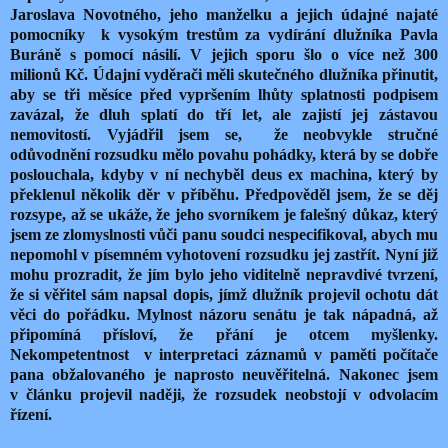
Jaroslava Novotného, jeho manželku a jejich údajné najaté
pomocníky
k vysokým trestům za vydírání dlužníka Pavla
Buráně s pomocí násilí. V jejich sporu šlo o více než 300
milionů Kč. Údajní vyděrači měli skutečného dlužníka přinutit,
aby se tři měsíce před vypršením lhůty splatnosti podpisem
zavázal, že dluh splatí do tří let, ale zajistí jej zástavou
nemovitostí. Vyjádřil jsem se,
že neobvykle stručné
odůvodnění rozsudku mělo povahu pohádky, která by se dobře
poslouchala, kdyby v ní nechyběl deus ex machina, který by
překlenul několik děr v příběhu. Předpověděl jsem, že se děj
rozsype, až se ukáže, že jeho svorníkem je falešný důkaz, který
jsem ze zlomyslnosti vůči panu soudci nespecifikoval, abych mu
nepomohl v písemném vyhotovení rozsudku jej zastřít. Nyní již
mohu prozradit, že jím bylo jeho viditelně nepravdivé tvrzení,
že si věřitel sám napsal dopis, jímž dlužník projevil ochotu dát
věci do pořádku. Mylnost názoru senátu je tak nápadná, až
připomíná přísloví, že přání je otcem myšlenky.
Nekompetentnost
v interpretaci záznamů v paměti počítače
pana obžalovaného je naprosto neuvěřitelná. Nakonec jsem
v článku projevil naději, že rozsudek neobstojí v odvolacím
řízení.