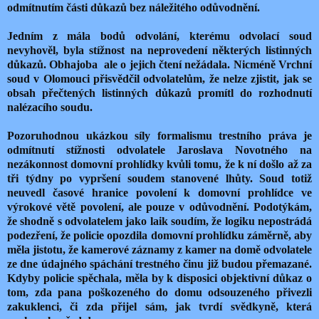
odmítnutím části důkazů bez náležitého odůvodnění.
Jedním z mála bodů odvolání, kterému odvolací soud
nevyhověl, byla stížnost na neprovedení některých listinných
důkazů. Obhajoba
ale o jejich čtení nežádala. Nicméně Vrchní
soud v Olomouci přisvědčil odvolatelům, že nelze zjistit, jak se
obsah přečtených listinných důkazů promítl do rozhodnutí
nalézacího soudu.
Pozoruhodnou ukázkou síly formalismu trestního práva je
odmítnutí stížnosti odvolatele Jaroslava Novotného na
nezákonnost domovní prohlídky kvůli tomu, že k ní došlo až za
tři týdny po vypršení soudem stanovené lhůty. Soud totiž
neuvedl časové hranice povolení k domovní prohlídce ve
výrokové větě povolení, ale pouze v odůvodnění. Podotýkám,
že shodně s odvolatelem jako laik soudím, že logiku nepostrádá
podezření, že policie opozdila domovní prohlídku záměrně, aby
měla jistotu, že kamerové záznamy z kamer na domě odvolatele
ze dne údajného spáchání trestného činu již budou přemazané.
Kdyby policie spěchala, měla by k disposici objektivní důkaz o
tom, zda pana poškozeného do domu odsouzeného přivezli
zakuklenci, či zda přijel sám, jak tvrdí svědkyně, která