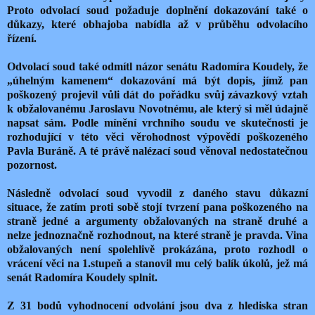
Proto odvolací soud požaduje doplnění dokazování také o
důkazy, které obhajoba nabídla až v průběhu odvolacího
řízení.
Odvolací soud také odmítl názor senátu Radomíra Koudely, že
„úhelným kamenem“ dokazování má být dopis, jímž pan
poškozený projevil vůli dát do pořádku svůj závazkový vztah
k obžalovanému Jaroslavu Novotnému, ale který si měl údajně
napsat sám. Podle mínění vrchního soudu ve skutečnosti je
rozhodující v této věci věrohodnost výpovědí poškozeného
Pavla Buráně. A té právě nalézací soud věnoval nedostatečnou
pozornost.
Následně odvolací soud vyvodil z daného stavu důkazní
situace, že zatím proti sobě stojí tvrzení pana poškozeného na
straně jedné a argumenty obžalovaných na straně druhé a
nelze jednoznačně rozhodnout, na které straně je pravda. Vina
obžalovaných není spolehlivě prokázána, proto rozhodl o
vrácení věci na 1.stupeň a stanovil mu celý balík úkolů, jež má
senát Radomíra Koudely splnit.
Z 31 bodů vyhodnocení odvolání jsou dva z hlediska stran