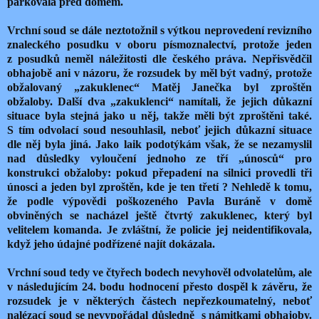
parkovala před domem.
Vrchní soud se dále neztotožnil s výtkou neprovedení revizního
znaleckého posudku v oboru písmoznalectví, protože jeden
z posudků neměl náležitosti dle českého práva. Nepřisvědčil
obhajobě ani v názoru, že rozsudek by měl být vadný, protože
obžalovaný „zakuklenec“ Matěj Janečka byl zproštěn
obžaloby. Další dva „zakuklenci“ namítali, že jejich důkazní
situace byla stejná jako u něj, takže měli být zproštěni také.
S tím odvolací soud nesouhlasil, neboť jejich důkazní situace
dle něj byla jiná. Jako laik podotýkám však, že se nezamyslil
nad důsledky vyloučení jednoho ze tří „únosců“ pro
konstrukci obžaloby: pokud přepadení na silnici provedli tři
únosci a jeden byl zproštěn, kde je ten třetí ? Nehledě k tomu,
že podle výpovědi poškozeného Pavla Buráně v domě
obviněných se nacházel ještě čtvrtý zakuklenec, který byl
velitelem komanda. Je zvláštní, že policie jej neidentifikovala,
když jeho údajné podřízené najít dokázala.
Vrchní soud tedy ve čtyřech bodech nevyhověl odvolatelům, ale
v následujícím 24. bodu hodnocení přesto dospěl k závěru, že
rozsudek je v některých částech nepřezkoumatelný, neboť
nalézací soud se nevypořádal důsledně
s námitkami obhajoby.