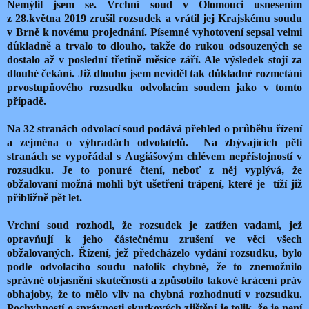
Nemýlil jsem se. Vrchní soud v Olomouci usnesením
z 28.května 2019 zrušil rozsudek a vrátil jej Krajskému soudu
v Brně k novému projednání. Písemné vyhotovení sepsal velmi
důkladně a trvalo to dlouho, takže do rukou odsouzených se
dostalo až v poslední třetině měsíce září. Ale výsledek stojí za
dlouhé čekání. Již dlouho jsem neviděl tak důkladné rozmetání
prvostupňového rozsudku odvolacím soudem jako v tomto
případě.
Na 32 stranách odvolací soud podává přehled o průběhu řízení
a zejména o výhradách odvolatelů.
Na zbývajících pěti
stranách se vypořádal s Augiášovým chlévem nepřístojností v
rozsudku. Je to ponuré čtení, neboť z něj vyplývá, že
obžalovaní možná mohli být ušetřeni trápení, které je
tíží již
přibližně pět let.
Vrchní soud rozhodl, že rozsudek je zatížen vadami, jež
opravňují k jeho částečnému zrušení ve věci všech
obžalovaných. Řízení, jež předcházelo vydání rozsudku, bylo
podle odvolacího soudu natolik chybné, že to znemožnilo
správné objasnění skutečností a způsobilo takové krácení práv
obhajoby, že to mělo vliv na chybná rozhodnutí v rozsudku.
Pochybností o správnosti skutkových zjištění je tolik, že je není