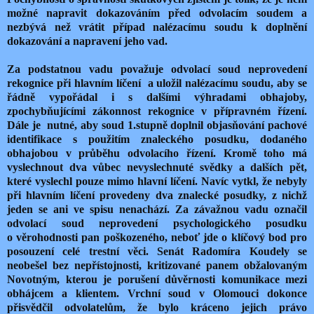
možné napravit dokazováním před odvolacím soudem a
nezbývá než vrátit případ nalézacímu soudu k doplnění
dokazování a napravení jeho vad.
Za podstatnou vadu považuje odvolací soud neprovedení
rekognice při hlavním líčení
a uložil nalézacímu soudu, aby se
řádně vypořádal i s dalšími výhradami obhajoby,
zpochybňujícími zákonnost rekognice v přípravném řízení.
Dále je
nutné, aby soud 1.stupně doplnil objasňování pachové
identifikace s použitím znaleckého posudku, dodaného
obhajobou v průběhu odvolacího řízení. Kromě toho má
vyslechnout dva vůbec nevyslechnuté svědky a dalších pět,
které vyslechl pouze mimo hlavní líčení. Navíc vytkl, že nebyly
při hlavním líčení provedeny dva znalecké posudky, z nichž
jeden se ani ve spisu nenachází. Za závažnou vadu označil
odvolací soud neprovedení psychologického posudku
o věrohodnosti pan poškozeného, neboť jde o klíčový bod pro
posouzení celé trestní věci. Senát Radomíra Koudely se
neobešel bez nepřístojnosti, kritizované panem obžalovaným
Novotným, kterou je porušení důvěrnosti komunikace mezi
obhájcem a klientem. Vrchní soud v Olomouci dokonce
přisvědčil odvolatelům, že bylo kráceno jejich právo