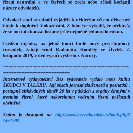
řízení neutrální a ve čtyřech se zcela nebo zčásti korigují
názory odvolatelů.
Odvolací soud se odmítl vyjádřit k některým věcem dříve než
dojde k doplnění
dokazování. Z toho lze vyvodit, že očekává,
že se mu tato kauza dostane ještě nejméně jednou do rukou.
Luštění tajenky, na jehož konci bude nový prvostupňový
rozsudek, zahájí senát Radomíra Koudely ve čtvrtek 7.
listopadu 2019, v den výročí výstřelu z Aurory.
===============================================
=========================
Internetové vydavatelství Bez vydavatele vydalo mou knihu
ŠKUDCI V TALÁRU. Její obsah je trestí zkušeností a poznatků ,
postupně získáváných téměř 20 let v půtkách s orgány činnými v
trestním řízení, které nekorektním vedením řízení poškozují
obviněné.
Kniha je dostupná na
http://www.bezvydavatele.cz/book.php?
Id=1389