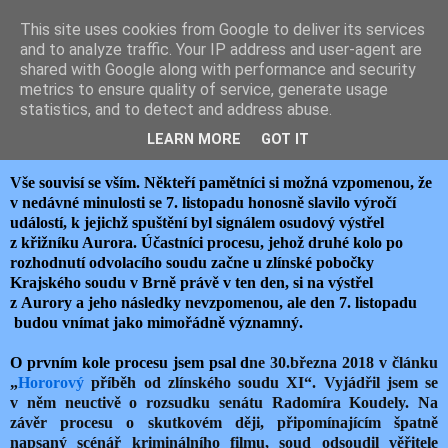
This site uses cookies from Google to deliver its services
JEMELIK ZDENĚK
and to analyze traffic. Your IP address and user-agent are
shared with Google along with performance and security
metrics to ensure quality of service, generate usage
statistics, and to detect and address abuse.
neděle 3. listopadu 2019
SOUD NAD SOUDEM
LEARN MORE
GOT IT
Vše souvisí se vším. Někteří pamětníci si možná vzpomenou, že
v nedávné minulosti se 7. listopadu honosně slavilo výročí
událostí, k jejichž spuštění byl signálem osudový výstřel
z křižníku Aurora. Účastníci procesu, jehož druhé kolo po
rozhodnutí odvolacího soudu začne u zlínské pobočky
Krajského soudu v Brně právě v ten den, si na výstřel
z Aurory a jeho následky nevzpomenou, ale den 7. listopadu
budou vnímat jako mimořádně významný.
O prvním kole procesu jsem psal d
ne 30.března 2018 v článku
„
Hororový
příběh od zlínského soudu XI“. Vyjádřil jsem se
v něm neuctivě o rozsudku senátu Radomíra Koudely. Na
závěr procesu o skutkovém ději, připomínajícím špatně
napsaný scénář kriminálního filmu, soud odsoudil věřitele