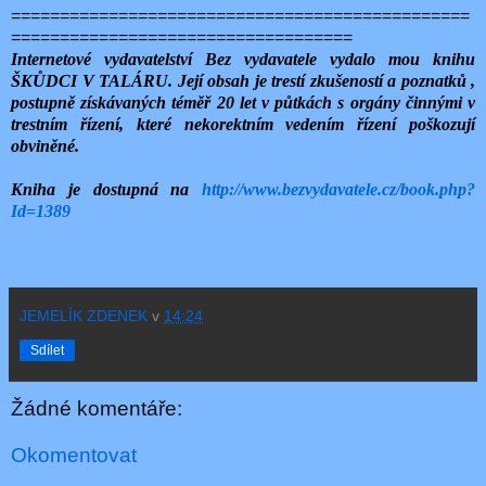
===============================================
===================================
Internetové vydavatelství Bez vydavatele vydalo mou knihu
ŠKŮDCI V TALÁRU. Její obsah je trestí zkušeností a poznatků ,
postupně získávaných téměř 20 let v půtkách s orgány činnými v
trestním řízení, které nekorektním vedením řízení poškozují
obviněné.
Kniha je dostupná na
http://www.bezvydavatele.cz/book.php?
Id=1389
JEMELÍK ZDENEK
v
14:24
Sdílet
Žádné komentáře:
Okomentovat