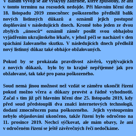
V dalším vývoji se ale vyskytly zádrhele, které způsobily, že ani
v tomto termínu na rozsudek nedojde. Při hlavním líčení dne
18. listopadu 2019 zmocněnec poškozeného předložil balík
nových listinných důkazů a oznámil jejich postupné
doplňování v následujících dnech. Kromě toho jeden ze dvou
zbylých „únosců“ oznámil záměr posílit svou obhajobu
vyjádřením ukrajinského lékaře, v jehož péči se nacházel v den
spáchání žalovaného skutku. V následujících dnech předložil
nový listinný důkaz také obhájce obžalovaných.
Pokud by se prokázala pravdivost závěrů, vyplývajících
z nových důkazů,
bylo by to krajně nepříjemné jak pro
obžalované, tak také pro pana poškozeného.
Soud nemá jinou možnost než vzdát se záměru ukončit řízení
pokud možno včera a důkazy provést a řádně vyhodnotit.
Začal s tím již při hlavním líčení dne 25. listopadu 2019, kdy
před soud předstoupili dva znalci internetových technologií,
dodaní zmocněncem pana poškozeného.
Jejich vystoupením
nebylo objasňování ukončeno, takže řízení bylo odročeno na
11. prosince 2019. Nechci sýčkovat, ale mám obavy, že ani
v odročeném řízení se ještě závěrečných řečí nedočkáme.