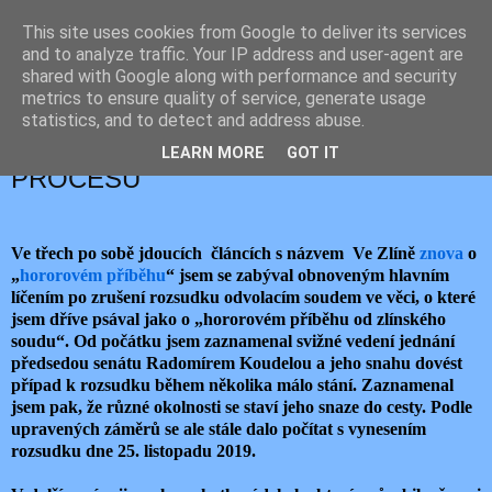
This site uses cookies from Google to deliver its services
JEMELIK ZDENĚK
and to analyze traffic. Your IP address and user-agent are
shared with Google along with performance and security
metrics to ensure quality of service, generate usage
statistics, and to detect and address abuse.
pondělí 25. listopadu 2019
ZÁDRHELE V „HOROROVÉM“
LEARN MORE
GOT IT
PROCESU
Ve třech po sobě jdoucích článcích s názvem Ve Zlíně
znova
o
„
hororovém
příběhu
“ jsem se zabýval obnoveným hlavním
líčením po zrušení rozsudku odvolacím soudem ve věci, o které
jsem dříve psával jako o „hororovém příběhu od zlínského
soudu“. Od počátku jsem zaznamenal svižné vedení jednání
předsedou senátu Radomírem Koudelou a jeho snahu dovést
případ k rozsudku během několika málo stání. Zaznamenal
jsem pak, že různé okolnosti se staví jeho snaze do cesty. Podle
upravených záměrů se ale stále dalo počítat s vynesením
rozsudku dne 25. listopadu 2019.