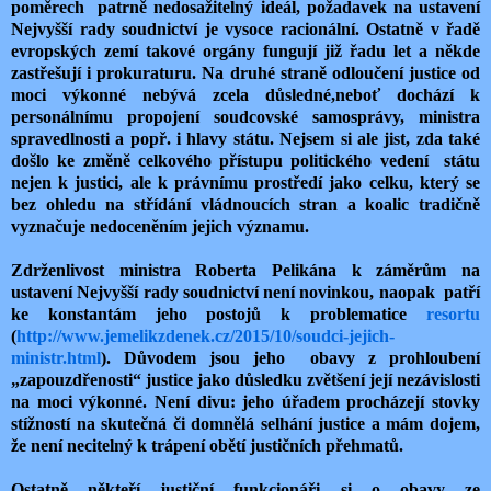
poměrech patrně nedosažitelný ideál, požadavek na ustavení
Nejvyšší rady soudnictví je vysoce racionální. Ostatně v řadě
evropských zemí takové orgány fungují již řadu let a někde
zastřešují i prokuraturu. Na druhé straně odloučení justice od
moci výkonné nebývá zcela důsledné,neboť dochází k
personálnímu propojení soudcovské samosprávy, ministra
spravedlnosti a popř. i hlavy státu. Nejsem si ale jist, zda také
došlo ke změně celkového přístupu politického vedení státu
nejen k justici, ale k právnímu prostředí jako celku, který se
bez ohledu na střídání vládnoucích stran a koalic tradičně
vyznačuje nedoceněním jejich významu.
Zdrženlivost ministra Roberta Pelikána k záměrům na
ustavení Nejvyšší rady soudnictví není novinkou, naopak patří
ke konstantám jeho postojů k problematice
resortu
(
http://www.jemelikzdenek.cz/2015/10/soudci-jejich-
ministr.html
).
Důvodem jsou jeho obavy z prohloubení
„zapouzdřenosti“ justice jako důsledku zvětšení její nezávislosti
na moci výkonné. Není divu: jeho úřadem procházejí stovky
stížností na skutečná či domnělá selhání justice a mám dojem,
že není necitelný k trápení obětí justičních přehmatů.
Ostatně někteří justiční funkcionáři si o obavy ze