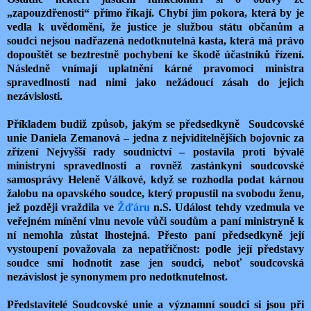
„zapouzdřenosti“ přímo říkají. Chybí jim pokora, která by je
vedla k uvědomění, že justice je službou státu občanům a
soudci nejsou nadřazená nedotknutelná kasta, která má právo
dopouštět se beztrestně pochybení ke škodě účastníků řízení.
Následně vnímají uplatnění kárné pravomoci ministra
spravedlnosti nad nimi jako nežádoucí zásah do jejich
nezávislosti.
Příkladem budiž způsob, jakým se předsedkyně Soudcovské
unie Daniela Zemanová – jedna z nejviditelnějších bojovnic za
zřízení Nejvyšší rady soudnictví – postavila proti bývalé
ministryni spravedlnosti a rovněž zastánkyni soudcovské
samosprávy Heleně Válkové, když se rozhodla podat kárnou
žalobu na opavského soudce, který propustil na svobodu ženu,
jež později vraždila ve
Žďáru
n.S. Událost tehdy vzedmula ve
veřejném mínění vlnu nevole vůči soudům a paní ministryně k
ní nemohla zůstat lhostejná. Přesto paní předsedkyně její
vystoupení považovala za nepatřičnost: podle její představy
soudce smí hodnotit zase jen soudci, neboť soudcovská
nezávislost je synonymem pro nedotknutelnost.
Představitelé Soudcovské unie a významní soudci si jsou při