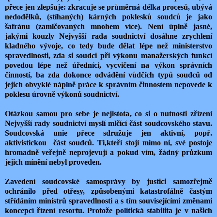
přece jen zlepšuje: zkracuje se průměrná délka procesů, ubývá
nedodělků, (stíhaných) kárných poklesků soudců je jako
šafránu (zamlčovaných mnohem více). Není úplně jasné,
jakými kouzly Nejvyšší rada soudnictví dosáhne zrychlení
kladného vývoje, co tedy bude dělat lépe než ministerstvo
spravedlnosti, zda si soudci při výkonu manažerských funkcí
povedou lépe než úředníci, vycvičení na výkon správních
činností, ba zda dokonce odvádění vůdčích typů soudců od
jejich obvyklé náplně práce k správním činnostem nepovede k
poklesu úrovně výkonů soudnictví.
Otázkou samou pro sebe je nejistota, co si o nutnosti zřízení
Nejvyšší rady soudnictví myslí mlčící část soudcovského stavu.
Soudcovská unie přece sdružuje jen aktivní, popř.
aktivistickou část soudců. Ti,kteří stojí mimo ni, své postoje
hromadně veřejně neprojevují a pokud vím, žádný průzkum
jejich mínění nebyl proveden.
Zavedení soudcovské samosprávy by justici samozřejmě
ochránilo před otřesy, způsobenými katastrofálně častým
střídáním ministrů spravedlnosti a s tím souvisejícími změnami
koncepcí řízení resortu. Protože politická stabilita je v našich