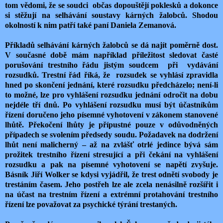
tom vědomi, že se soudci občas dopouštějí poklesků a dokonce
si stěžují na selhávání soustavy kárných žalobců. Shodou
okolností k nim patří také paní Daniela Zemanová.
Příkladů selhávání kárných žalobců se dá najít poměrně dost.
V současné době mám například příležitost sledovat časté
porušování trestního řádu jistým soudcem při vydávání
rozsudků. Trestní řád říká, že rozsudek se vyhlásí zpravidla
hned po skončení jednání, které rozsudku předcházelo; není-li
to možné, lze pro vyhlášení rozsudku jednání odročit na dobu
nejdéle tří dnů. Po vyhlášení rozsudku musí být účastníkům
řízení doručeno jeho písemné vyhotovení v zákonem stanovené
lhůtě. Překočení lhůty je přípustné pouze v odůvodněných
případech se svolením předsedy soudu. Požadavek na dodržení
lhůt není malicherný – až na zvlášť otrlé jedince bývá sám
prožitek trestního řízení stresující a při čekání na vyhlášení
rozsudku a pak na písemné vyhotovení se napětí zvyšuje.
Básník Jiří Wolker se kdysi vyjádřil, že trest odnětí svobody je
trestáním časem. Jeho postřeh lze ale zcela nenásilně rozšířit i
na účast na trestním řízení a extrémní protahování trestního
řízení lze považovat za psychické týrání trestaných.