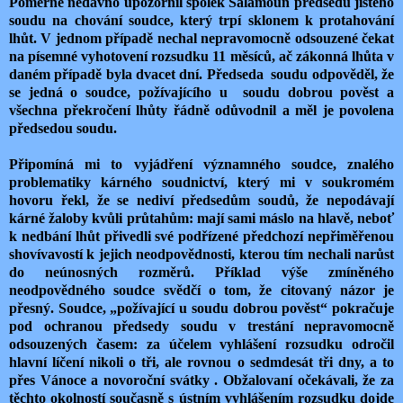
Poměrně nedávno upozornil spolek Šalamoun předsedu jistého
soudu na chování soudce, který trpí sklonem k protahování
lhůt. V jednom případě nechal nepravomocně odsouzené čekat
na písemné vyhotovení rozsudku 11 měsíců, ač zákonná lhůta v
daném případě byla dvacet dní. Předseda soudu odpověděl, že
se jedná o soudce, požívajícího u soudu dobrou pověst a
všechna překročení lhůty řádně odůvodnil a měl je povolena
předsedou soudu.
Připomíná mi to vyjádření významného soudce, znalého
problematiky kárného soudnictví, který mi v soukromém
hovoru řekl, že se nediví předsedům soudů, že nepodávají
kárné žaloby kvůli průtahům: mají sami máslo na hlavě, neboť
k nedbání lhůt přivedli své podřízené předchozí nepřiměřenou
shovívavostí k jejich neodpovědnosti, kterou tím nechali narůst
do neúnosných rozměrů. Příklad výše zmíněného
neodpovědného soudce svědčí o tom, že citovaný názor je
přesný. Soudce, „požívající u soudu dobrou pověst“ pokračuje
pod ochranou předsedy soudu v trestání nepravomocně
odsouzených časem: za účelem vyhlášení rozsudku odročil
hlavní líčení nikoli o tři, ale rovnou o sedmdesát tři dny,
a to
přes Vánoce a novoroční svátky . Obžalovaní očekávali, že za
těchto okolností současně s ústním vyhlášením rozsudku dojde