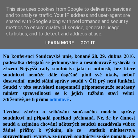
This site uses cookies from Google to deliver its services
JEMELIK ZDENĚK
and to analyze traffic. Your IP address and user-agent are
shared with Google along with performance and security
metrics to ensure quality of service, generate usage
statistics, and to detect and address abuse.
úterý 3. května 2016
ZLOBIVÝ MINISTR A SOUDCI
LEARN MORE
GOT IT
Na konferenci Soudcovské unie, konané 28.-29. dubna 2016,
padesátka delegátů se jednomyslně a nesmlouvavě vyslovila o
zřízení Nejvyšší rady soudnictví jako o nutnosti, bez které
soudnictví nemůže dále úspěšně plnit své úkoly, neboť
dosavadní model státní správy soudů v ČR prý není funkční.
Soudci v této souvislosti neopomněli připomenout,že současný
ministr spravedlnosti se k jejich tužbám staví velmi
zdrženlivě,ne-li přímo
odmítavě
.
Tvrdost závěru o selhávání současného modelu správy
soudnictví mi připadá poněkud přehnaná. Ne, že by činnost
soudů a zejména chování některých soudců nezadávala vůbec
žádné příčiny k výtkám, ale ze statistik ministerstva
spravedlnosti vyplývá, že úroveň soudnictví se sice pomalu, ale