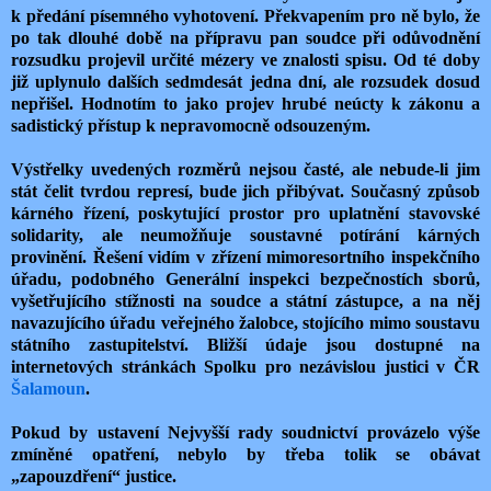
k předání písemného vyhotovení. Překvapením pro ně bylo, že
po tak dlouhé době na přípravu pan soudce při odůvodnění
rozsudku projevil určité mézery ve znalosti spisu. Od té doby
již uplynulo dalších sedmdesát jedna dní, ale rozsudek dosud
nepřišel. Hodnotím to jako projev hrubé neúcty k zákonu a
sadistický přístup k nepravomocně odsouzeným.
Výstřelky uvedených rozměrů nejsou časté, ale nebude-li jim
stát čelit tvrdou represí, bude jich přibývat. Současný způsob
kárného řízení, poskytující prostor pro uplatnění stavovské
solidarity, ale neumožňuje soustavné potírání kárných
provinění. Řešení vidím v zřízení mimoresortního inspekčního
úřadu, podobného Generální inspekci bezpečnostích sborů,
vyšetřujícího stížnosti na soudce a státní zástupce, a na něj
navazujícího úřadu veřejného žalobce, stojícího mimo soustavu
státního zastupitelství. Bližší údaje jsou dostupné na
internetových stránkách Spolku pro nezávislou justici v ČR
Šalamoun
.
Pokud by ustavení Nejvyšší rady soudnictví provázelo výše
zmíněné opatření, nebylo by třeba tolik se obávat
„zapouzdření“ justice.