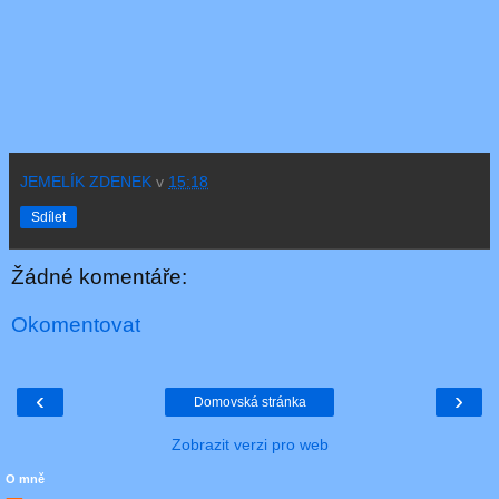
JEMELÍK ZDENEK
v
15:18
Sdílet
Žádné komentáře:
Okomentovat
‹
›
Domovská stránka
Zobrazit verzi pro web
O mně