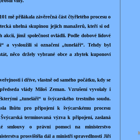
rostil viny.
101 mě přilákala závěrečná část čtyřletého procesu o
tecká uhelná skupinou jejích manažerů, kteří si od
h akcií, jímž společnost ovládli. Podle dobové lidové
i“ a vysloužili si označení „tuneláři“. Tehdy byl
stát, něco držely vybrané obce a zbytek kuponoví
řejnosti i dříve, vlastně od samého počátku, kdy se
 předseda vlády Miloš Zeman. Vzrušení vyvolaly i
ěkterými „tuneláři“ u švýcarského trestního soudu.
sla lhůtu pro připojení k švýcarskému procesu
Švýcarská termínovaná výzva k připojení, zaslaná
rské smlouvy o právní pomoci na ministerstvo
sterstva prosvištěla dál a ministři spravedlnosti Jiří