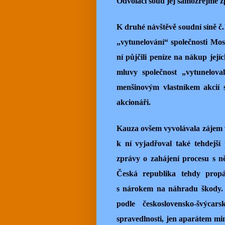
Odvolací soud jej samozřejmě zp
K druhé návštěvě soudní síně č.
„vytunelování“ společnosti Mos
ní půjčili peníze na nákup jejíc
mluvy společnost „vytuneloval
menšinovým vlastníkem akcií 
akcionáři.
Kauza ovšem vyvolávala zájem ve
k ní vyjadřoval také tehdejší
zprávy o zahájení procesu s n
Česká republika tehdy propá
s nárokem na náhradu škody. 
podle československo-švýca
spravedlnosti, jen aparátem mini