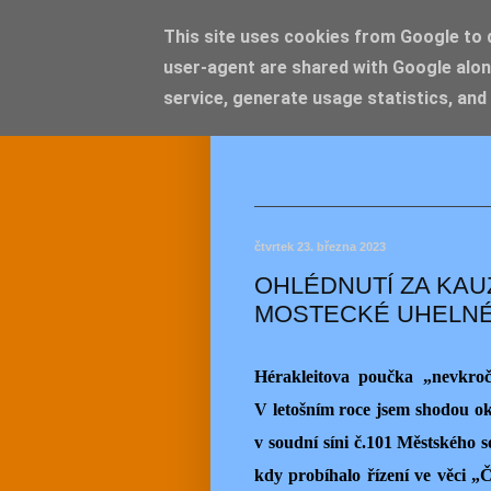
This site uses cookies from Google to de
user-agent are shared with Google alon
JEMEL
service, generate usage statistics, and
čtvrtek 23. března 2023
OHLÉDNUTÍ ZA KAU
MOSTECKÉ UHELN
Hérakleitova poučka „nevkroč
V letošním roce jsem shodou oko
v soudní síni č.101 Městského 
kdy probíhalo řízení ve věci „Č