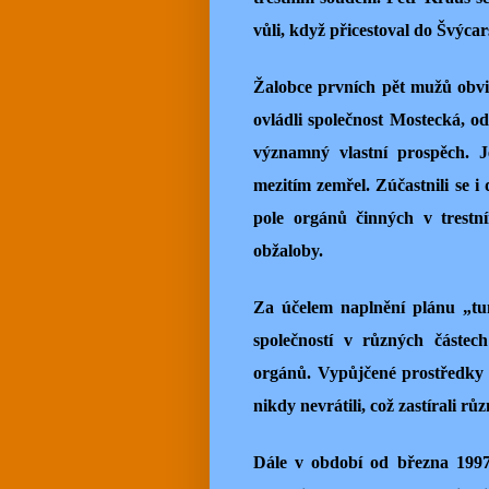
vůli, když přicestoval do Švýc
Žalobce prvních pět mužů obvi
ovládli společnost Mostecká, od 
významný vlastní prospěch. J
mezitím zemřel. Zúčastnili se i
pole orgánů činných v trestn
obžaloby.
Za účelem naplnění plánu „tun
společností v různých částech 
orgánů. Vypůjčené prostředky 
nikdy nevrátili, což zastírali r
Dále v období od března 1997