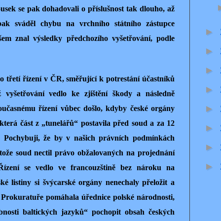
ousek se pak dohadovali o příslušnost tak dlouho, až
l pak sváděl chybu na vrchního státního zástupce
►
šem znal výsledky předchozího vyšetřování, podle
►
►
třetí řízení v ČR, směřující k potrestání účastníků
►
ž vyšetřování vedlo ke zjištění škody a následně
►
oučasnému řízení vůbec došlo, kdyby české orgány
která část z „tunelářů“ postavila před soud a za 12
►
. Pochybuji, že by v našich právních podmínkách
►
otože soud nectil právo obžalovaných na projednání
►
 Řízení se vedlo ve francouzštině bez nároku na
ké listiny si švýcarské orgány nenechaly přeložit a
. Prokuratuře pomáhala úřednice polské národnosti,
bnosti baltických jazyků“ pochopit obsah českých