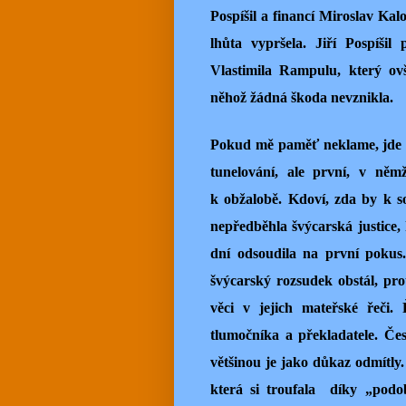
Pospíšil a financí Miroslav Kal
lhůta vypršela. Jiří Pospíši
Vlastimila Rampulu, který ov
něhož žádná škoda nevznikla.
Pokud mě paměť neklame, jde o 
tunelování, ale první, v něm
k obžalobě. Kdoví, zda by k s
nepředběhla švýcarská justice, 
dní odsoudila na první pokus
švýcarský rozsudek obstál, pr
věci v jejich mateřské řeči.
tlumočníka a překladatele. Čes
většinou je jako důkaz odmítly
která si troufala díky „podo