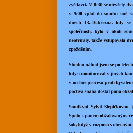
zvědavci. V 8:30 se otevřely dve
v 9:00 vplul do soudní síně s
dnech 13.-16.března, kdy se
společnosti, bylo v okolí so
neotvíraly, takže vstupovala dv
zpožděním.
Shodou náhod jsem se po letech 
kdysi monitoroval v jiných kau
v on-line procesu proti bývalém
poctivá snaha dostat pana obža
Soudkyni Sylvii Slepičkovou 
Spolu s panem obžalovaným, četn
šok, když v rozporu s obecným m