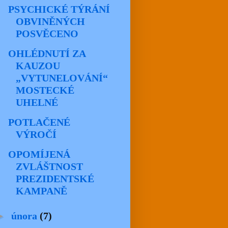
PSYCHICKÉ TÝRÁNÍ
OBVINĚNÝCH
POSVĚCENO
OHLÉDNUTÍ ZA
KAUZOU
„VYTUNELOVÁNÍ“
MOSTECKÉ
UHELNÉ
POTLAČENÉ
VÝROČÍ
OPOMÍJENÁ
ZVLÁŠTNOST
PREZIDENTSKÉ
KAMPANĚ
►
února
(7)