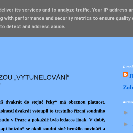
liver its services and to analyze traffic. Your IP address a
g with performance and security metrics to ensure quality 
IK ZDENĚK
 to detect and address abuse.
O mn
J
ZOU „VYTUNELOVÁNÍ“
É
Zob
íš dvakrát do stejné řeky“ má obecnou platnost.
Archiv
lností dvakrát vstoupil to trestního řízení soudního
►
soudu v Praze a pokaždé bylo ledacos jinak. V době,
►
apí hnízdo“ se okolí soudní síně hemžilo novináři a