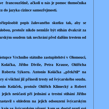
 ve francouzštině, ačkoli u nás je pomoc tlumočníka
 do jazyka cizince samozřejmostí.
řizpůsobit popis žalovaného skutku tak, aby se
alobou, protože nikdo nemůže být stíhán dvakrát za
carským soudem tak nechrání před dalším trestem od
stupce Vrchního státního zastupitelství v Olomouci,
 Koláčka, Jiřího Diviše, Petra Krause, Oldřicha
Roberta Sýkoru. Antonio Koláčka „překřtil“ na
si všichni již přinesli tresty od švýcarského soudu.
onio Koláček, protože Oldřich Klimecký a Robert
jejich neúčastí při jednání a trestní stíhání Jiřího
astavil s ohledem na jejich odsouzení švýcarským
 kaje ve švýcarském vězení, kam se dostal proti své