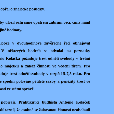
 opřel o znalecké posudky.
by uložil ochranné opatření zabrání věcí, čímž mínil
jiné hodnoty.
lobce v dvouhodinové závěrečné řeči obhajoval
. V některých bodech se odvolal na poznatky
io Koláčka požaduje trest odnětí svobody v trvání
ho majetku a zákaz činnosti ve vedení firem. Pro
duje trest odnětí svobody v rozpětí 5-7,5 roku. Pro
 spodní polovině pětileté sazby a peněžitý trest ve
sti ve státní správě.
opírají. Praktikující budhista Antonio Koláček
důraznil, že osobně se žalovanou činností neobohatil