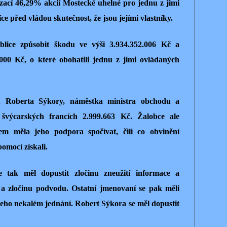
izací 46,29% akcií Mostecké uhelné pro jednu z jimi
ce před vládou skutečnost, že jsou jejími vlastníky.
lice způsobit škodu ve výši 3.934.352.006 Kč a
000 Kč, o které obohatili jednu z jimi ovládaných
ru Roberta Sýkory, náměstka ministra obchodu a
 švýcarských francích 2.999.663 Kč. Žalobce ale
čem měla jeho podpora spočívat, čili co obvinění
pomocí získali.
 tak měl dopustit zločinu zneužití informace a
a zločinu podvodu. Ostatní jmenovaní se pak měli
 jeho nekalém jednání. Robert Sýkora se měl dopustit