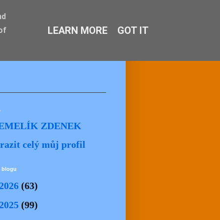
nd
LEARN MORE
GOT IT
of
ě
EMELÍK ZDENEK
razit celý můj profil
 blogu
2026
(63)
2025
(99)