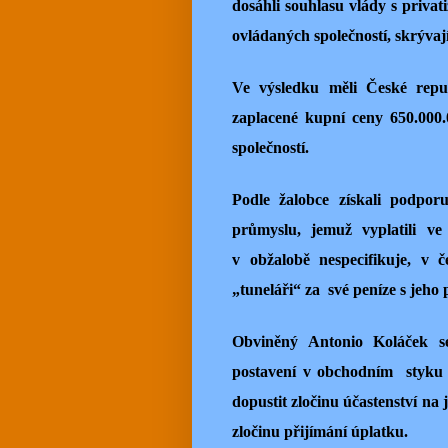
dosáhli souhlasu vlády s privat
ovládaných společností, skrývají
Ve výsledku měli České repub
zaplacené kupní ceny 650.000.
společností.
Podle žalobce získali podpo
průmyslu, jemuž vyplatili ve
v obžalobě nespecifikuje, v 
„tuneláři“ za své peníze s jeho 
Obviněný Antonio Koláček se
postavení v obchodním styku 
dopustit zločinu účastenství na
zločinu přijímání úplatku.