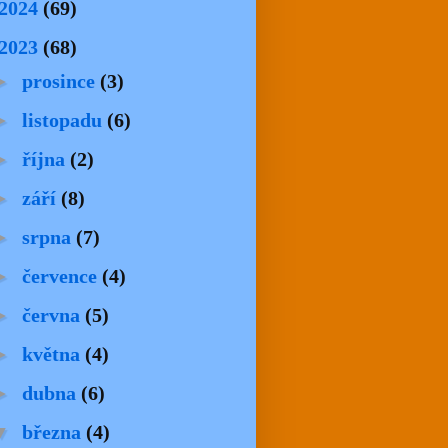
2024
(69)
2023
(68)
►
prosince
(3)
►
listopadu
(6)
►
října
(2)
►
září
(8)
►
srpna
(7)
►
července
(4)
►
června
(5)
►
května
(4)
►
dubna
(6)
▼
března
(4)