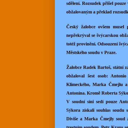
sdělení. Rozsudek přišel pouze
obžalovaným a překlad rozsudku
Český žalobce ovšem musel p
nepřekrýval se švýcarskou obž
totéž provinění. Odsouzení švý
Městského soudu v Praze.
Žalobce Radek Bartoš, státní zá
obžaloval šest osob: Antonio
Klimeckého, Marka Čmejlu a 
Antonína. Kromě Roberta Sýkory 
V soudní síni sedí pouze Ant
Sýkora získali souhlas soudu s 
Diviše a Marka Čmejly soud z
trestním soudem. Petr Kraus se