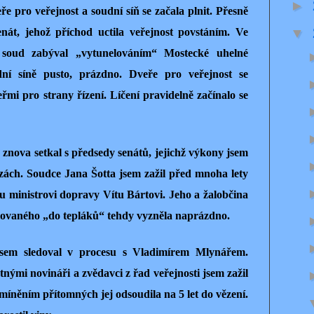
►
ře pro veřejnost a soudní síň se začala plnit. Přesně
▼
enát, jehož příchod uctila veřejnost povstáním. Ve
 soud zabýval „vytunelováním“ Mostecké uhelné
udní síně pusto, prázdno. Dveře pro veřejnost se
eřmi pro strany řízení. Líčení pravidelně začínalo se
znova setkal s předsedy senátů, jejichž výkony jsem
zách. Soudce Jana Šotta jsem zažil před mnoha lety
u ministrovi dopravy Vítu Bártovi. Jeho a žalobčina
lovaného „do tepláků“ tehdy vyzněla naprázdno.
jsem sledoval v procesu s Vladimírem Mlynářem.
ými novináři a zvědavci z řad veřejnosti jsem zažil
íněním přítomných jej odsoudila na 5 let do vězení.