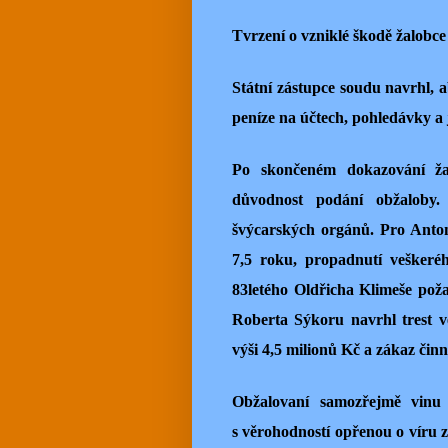
Tvrzení o vzniklé škodě žalobce
Státní zástupce soudu navrhl, a
peníze na účtech, pohledávky a 
Po skončeném dokazování ža
důvodnost podání obžaloby
švýcarských orgánů. Pro Anton
7,5 roku, propadnutí veškeré
83letého Oldřicha Klimeše poža
Roberta Sýkoru navrhl trest ve
výši 4,5 milionů Kč a zákaz činno
Obžalovaní samozřejmě vinu p
s věrohodností opřenou o víru z