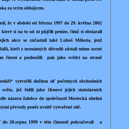
arska za svým obhájcem.
nil, že v období od března 1997 do 29. května 2002
které si na to od ní půjčili peníze, čímž si obstarali
ejich akce se zúčastnil také Luboš Měkota, jenž
 další, kteří z neznámých důvodů zůstali mimo zorné
ím řízení a posloužili pak jako svědci na straně
eláři“ vytvořili složitou síť početných obchodních
světa, jež řídili jako členové jejich statutárních
dle názoru žalobce do společnosti Mostecká uhelná
ůznými převody peněz uvnitř vytvořené sítě.
 do 20.srpna 1999 v této činnosti pokračovali a