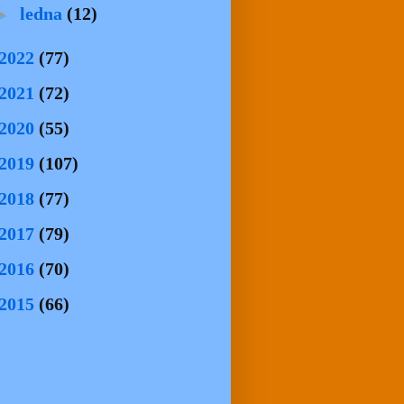
►
ledna
(12)
2022
(77)
2021
(72)
2020
(55)
2019
(107)
2018
(77)
2017
(79)
2016
(70)
2015
(66)