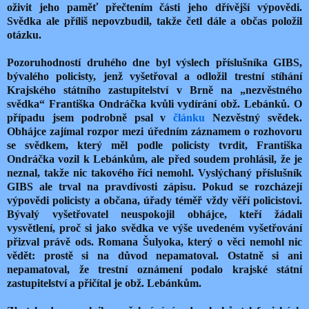
oživit jeho paměť přečtením části jeho dřívější výpovědi.
Svědka ale příliš nepovzbudil, takže četl dále a občas položil
otázku.
Pozoruhodností druhého dne byl výslech příslušníka GIBS,
bývalého policisty, jenž vyšetřoval a odložil trestní stíhání
Krajského státního zastupitelství v Brně na „nezvěstného
svědka“ Františka Ondráčka kvůli vydírání obž. Lebánků. O
případu jsem podrobně psal v
článku
Nezvěstný svědek.
Obhájce zajímal rozpor mezi úředním záznamem o rozhovoru
se svědkem, který měl podle policisty tvrdit, Františka
Ondráčka vozil k Lebánkům, ale před soudem prohlásil, že je
neznal, takže nic takového říci nemohl. Vyslýchaný příslušník
GIBS ale trval na pravdivosti zápisu. Pokud se rozcházejí
výpovědi policisty a občana, úřady téměř vždy věří policistovi.
Bývalý vyšetřovatel neuspokojil obhájce, kteří žádali
vysvětlení, proč si jako svědka ve výše uvedeném vyšetřování
přizval právě ods. Romana Šulyoka, který o věci nemohl nic
vědět: prostě si na důvod nepamatoval. Ostatně si ani
nepamatoval, že trestní oznámení podalo krajské státní
zastupitelství a přičítal je obž. Lebánkům.