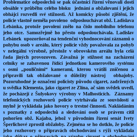
Problematice odposlechů se pak účastníci řízení věnovali dosti
obsáhle v průběhu celého bloku
jednání a obžalovaní i jejich
obhájci rozvedli své stížnosti. Až komicky působí zjištění, že
policie vlastně neměla povoleno
odposlouchávat obž. Ladislava
Lebánka, protože povolení znělo na číslo mobilního telefonu
jeho otce. Samozřejmě ho přesto odposlouchávala. Ladislav
Lebánek
upozorňoval na tendenční vyhodnocování záznamů o
pohybu osob v areálu, který policie vždy považovala za pohyb
v nelegální výrobně, přestože v obrovském areálu byla celá
řada jiných provozoven. Závažná je stížnost na zacházení
celníky se zabavenou řídící jednotkou kamerového systému
s osmi „pouličními“ kamerami, kterou vrátili zničenou a
připravili tak obžalované o důležitý nástroj
obhajoby.
Pozoruhodné je označení policisty původu cigaret, zadržených
u svědka Klementa, jako cigaret ze Zlína, ač sám svědek uvedl,
že pocházejí z Šulyokovy výrobny v Malhosticích.
Záznamy
telefonických rozhovorů policie vytrhávala ze souvislostí a
mylně je vykládala jako hovory o trestné činnosti. Nakládáním
s poznatky z odposlechů a sledování osob se právem cítil
pohoršen obž. Kajaba, jehož v původním řízení senát Ivety
Šperlichové zprostil obžaloby. Zejména se ho dotklo, že policie
jeho rozhovory o přípravách obchodování s rýží vykládala
jako důkaz o přípravách na výrobu cigaret a obchodování