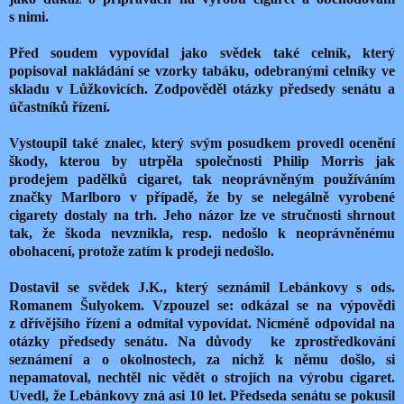
s nimi.
Před soudem vypovídal jako svědek také celník, který
popisoval nakládání se vzorky tabáku, odebranými celníky ve
skladu v Lůžkovicích. Zodpověděl otázky předsedy senátu a
účastníků řízení.
Vystoupil také znalec, který svým posudkem provedl ocenění
škody, kterou by utrpěla společnosti Philip Morris jak
prodejem padělků cigaret, tak neoprávněným používáním
značky Marlboro v případě, že by se nelegálně vyrobené
cigarety dostaly na trh. Jeho názor lze ve stručnosti shrnout
tak, že škoda nevznikla, resp. nedošlo k neoprávněnému
obohacení, protože zatím k prodeji nedošlo.
Dostavil se svědek J.K., který seznámil Lebánkovy s ods.
Romanem Šulyokem. Vzpouzel se: odkázal se na výpovědi
z dřívějšího řízení a odmítal vypovídat. Nicméně odpovídal na
otázky předsedy senátu. Na důvody
ke zprostředkování
seznámení a o okolnostech, za nichž k němu došlo, si
nepamatoval, nechtěl nic vědět o strojích na výrobu cigaret.
Uvedl, že Lebánkovy zná asi 10 let. Předseda senátu se pokusil