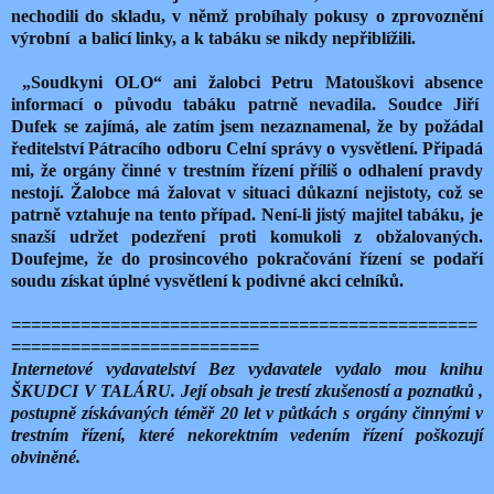
nechodili do skladu, v němž probíhaly pokusy o zprovoznění
výrobní
a balicí linky, a k tabáku se nikdy nepřiblížili.
„Soudkyni OLO“ ani žalobci Petru Matouškovi absence
informací o původu tabáku patrně nevadila. Soudce Jiří
Dufek se zajímá, ale zatím jsem nezaznamenal, že by požádal
ředitelství Pátracího odboru Celní správy o vysvětlení. Připadá
mi, že orgány činné v trestním řízení příliš o odhalení pravdy
nestojí. Žalobce má žalovat v situaci důkazní nejistoty, což se
patrně vztahuje na tento případ. Není-li jistý majitel tabáku, je
snazší udržet podezření proti komukoli z obžalovaných.
Doufejme, že do prosincového pokračování řízení se podaří
soudu získat úplné vysvětlení k podivné akci celníků.
===============================================
=========================
Internetové vydavatelství Bez vydavatele vydalo mou knihu
ŠKUDCI V TALÁRU. Její obsah je trestí zkušeností a poznatků ,
postupně získávaných téměř 20 let v půtkách s orgány činnými v
trestním řízení, které nekorektním vedením řízení poškozují
obviněné.