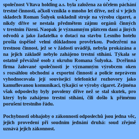
společnost Vltava holding a.s. byla založena za účelem páchání
trestné činnosti, ačkoli vznikla o mnoho let dříve, než si v jejích
skladech Roman Šulyok uskladnil stroje na výrobu cigaret, a
nikdy dříve se nestala předmětem zájmu orgánů činných
v trestním řízení. Naopak je významným plátcem daní a jiných
odvodů a jako žadatelka o dotaci na stavbu Lesního hotelu
prošla úspěšně velmi důkladnou prověrkou. Podezření na
trestnou činnost, jež se v žádosti uvádějí, nebyla prokázána a
na jejich základě nebylo zahájeno trestní stíhání. Týkala se
ostatně převážně osob z okruhu Romana Šulyoka.
Dceřinná
firma žalované společnosti je významným výrobcem oken
s rozsáhlou obchodní a exportní činností a policie neprávem
vyhodnocovala její související telefonické rozhovory jako
kamuflovanou komunikaci, týkající se výroby cigaret. Zejména
však odposlechy byly povoleny dříve než se stal skutek, pro
který bylo zahájeno trestní stíhání, čili došlo k přímému
porušení trestního řádu.
Pochybnosti obhajoby o zákonnosti odposlechů jsou jedna věc,
jejich provedení při soudním jednání druhá: soud zřejmě
uznává jejich zákonnost.