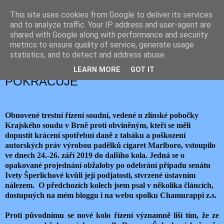
This site uses cookies from Google to deliver its services
JEMELIK ZDENĚK
and to analyze traffic. Your IP address and user-agent are
shared with Google along with performance and security
metrics to ensure quality of service, generate usage
statistics, and to detect and address abuse.
pondělí 7. října 2019
ÚKLID PO „SOUDKYNI OLO“
LEARN MORE
GOT IT
POKRAČUJE
Obnovené trestní řízení soudní, vedené u zlínské pobočky
Krajského soudu v Brně proti obviněným, kteří se měli
dopustit krácení spotřební daně z tabáku a poškození
autorských práv výrobou padělků cigaret Marlboro, vstoupilo
ve dnech 24.-26. září 2019 do dalšího kola. Jedná se o
opakované projednání obžaloby po odebrání případu senátu
Ivety Šperlichové kvůli její podjatosti, stvrzené ústavním
nálezem. O předchozích kolech jsem psal v několika článcích,
dostupných na mém bloggu i na webu spolku Chamurappi z.s.
Proti původnímu se nové kolo řízení významně liší tím, že ze