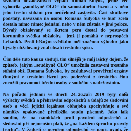
seznamu obžalovaných vypadl Roman Šulyok, jehož věc
vyloučila „soudkyně OLO“ do samostatného řízení a v něm
jeho trestní stíhání pro neúčelnost zastavila. Část skutkové
podstaty, navázaná na osobu Romana Šulyoka se buď zcela
dostala mimo rámec jednání, nebo v něm zůstala v jiné poloze.
Bývalý obžalovaný se škrtem pera dostal do postavení
korunního svědka obžaloby,
jenž jí pomáhá v neprospěch
Lebánků. Proti běžným svědkům měl značnou výhodu: jako
bývalý obžalovaný znal obsah trestního spisu.
Čím déle tuto kauzu sleduji, tím silnější je můj laický dojem, že
způsob, jakým „soudkyně OLO“ umožnila zastavení trestního
stíhání obž. Romana Šulyoka, by zasluhoval prověření orgány
činnými v trestním řízení pro podezření z trestného činu
zneužití pravomoci úřední osoby v souběhu s nadržováním.
Na pořadu jednání ve dnech 24.-26.září 2019 byly další
výslechy svědků a přehrávání odposlechů a údajů ze sledování
osob a věcí, jejichž legálnost obhajoba zpochybňuje a své
námitky opakovaně předložila soudu písemně. Jako laik
soudím, že na námitkách proti povolení odposlechů a
sledování při nejmenším platí, že „na každém šprochu pravdy
trochu“. V žádosti o povolení odposlechů se např. uvádí, že