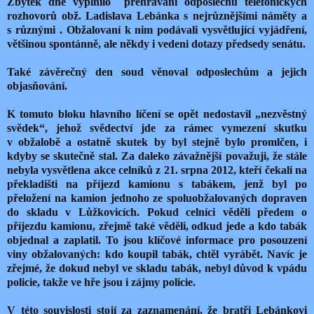
Zbytek dne vyplnilo
přehrávání odposlechů telefonických
rozhovorů obž. Ladislava Lebánka s nejrůznějšími náměty a
s různými . Obžalovaní k nim podávali vysvětlující vyjádření,
většinou spontánně, ale někdy i vedeni dotazy předsedy senátu.
Také závěrečný den soud věnoval odposlechům a jejich
objasňování.
K tomuto bloku hlavního líčení se opět nedostavil „nezvěstný
svědek“, jehož svědectví jde za rámec vymezení skutku
v obžalobě a ostatně skutek by byl stejně bylo promlčen, i
kdyby se skutečně stal. Za daleko závažnější považuji, že stále
nebyla vysvětlena akce celníků z 21. srpna 2012, kteří čekali na
překladišti na příjezd kamionu s tabákem, jenž byl po
přeložení na kamion jednoho ze spoluobžalovaných dopraven
do skladu v Lůžkovicích. Pokud celníci věděli předem o
příjezdu kamionu, zřejmě také věděli, odkud jede a kdo tabák
objednal a zaplatil. To jsou klíčové informace pro posouzení
viny obžalovaných: kdo koupil tabák, chtěl vyrábět. Navíc je
zřejmé, že dokud nebyl ve skladu tabák, nebyl důvod k vpádu
policie, takže ve hře jsou i zájmy policie.
V této souvislosti stojí za zaznamenání, že bratři Lebánkovi