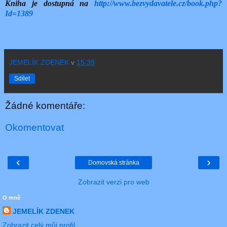
Kniha je dostupná na
http://www.bezvydavatele.cz/book.php?
Id=1389
JEMELÍK ZDENEK
v
15:39
Sdílet
Žádné komentáře:
Okomentovat
‹
›
Domovská stránka
Zobrazit verzi pro web
O mně
JEMELÍK ZDENEK
Zobrazit celý můj profil