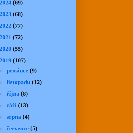
2024
(69)
2023
(68)
2022
(77)
2021
(72)
2020
(55)
2019
(107)
►
prosince
(9)
►
listopadu
(12)
►
října
(8)
►
září
(13)
►
srpna
(4)
►
července
(5)