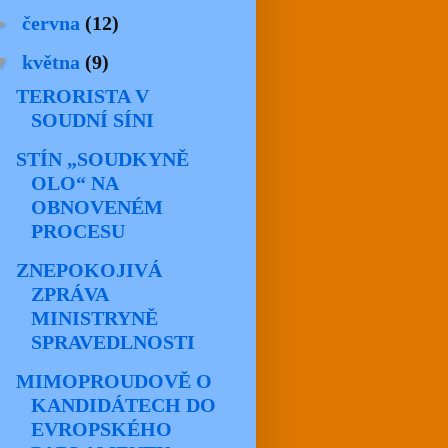
►
června
(12)
▼
května
(9)
TERORISTA V
SOUDNÍ SÍNI
STÍN „SOUDKYNĚ
OLO“ NA
OBNOVENÉM
PROCESU
ZNEPOKOJIVÁ
ZPRÁVA
MINISTRYNĚ
SPRAVEDLNOSTI
MIMOPROUDOVĚ O
KANDIDÁTECH DO
EVROPSKÉHO