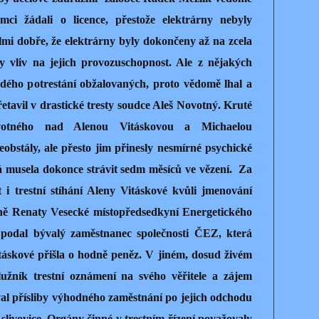
ci žádali o licence, přestože elektrárny nebyly
elmi dobře, že elektrárny byly dokončeny až na zcela
y vliv na jejich provozuschopnost. Ale z nějakých
rdého potrestání obžalovaných, proto vědomě lhal a
etavil v drastické tresty soudce Aleš Novotný. Kruté
votného nad Alenou Vitáskovou a Michaelou
obstály, ale přesto jim přinesly nesmírné psychické
 musela dokonce strávit sedm měsíců ve vězení.
Za
 i trestní stíhání Aleny Vitáskové kvůli jmenování
kyně Renaty Vesecké místopředsedkyní Energetického
podal bývalý zaměstnanec společnosti ČEZ, která
skové přišla o hodně peněz. V jiném, dosud živém
lužník trestní oznámení na svého věřitele a zájem
val přísliby výhodného zaměstnání po jejich odchodu
 slivovice. Orgány činné v trestním řízení považovaly