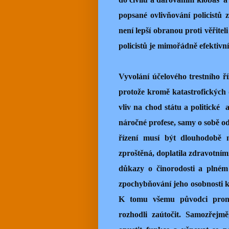
popsané ovlivňování policistů
není lepší obranou proti věřiteli
policistů je mimořádně efektivní
Vyvolání účelového trestního ří
protože kromě katastrofických
vliv na chod státu a politické
náročné profese, samy o sobě odče
řízení musí být dlouhodobě 
zproštěná, doplatila zdravotním
důkazy o činorodosti a plném
zpochybňování jeho osobnosti 
K tomu všemu původci pronás
rozhodli zaútočit. Samozřejmě