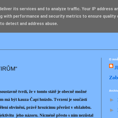
liver its services and to analyze traffic. Your IP address a
g with performance and security metrics to ensure quality 
IK ZDENĚK
 to detect and address abuse.
O mn
J
VIRŮM“
Zob
Archiv
soustavně tvrdí, že v tomto státě je obecně možné
►
em má být kauza Čapí hnízdo. Tvrzení je součástí
ělení obvinění, právě hrozícímu přerůst v obžalobu.
►
jektivitu jeho názoru. Nicméně přesto s ním nezůstal