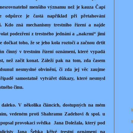
ch nesrovnatelně menšího významu než je kauza Čapí
ce odpůrce je častá například při přetahování
ti. Kdo zná mechanismy trestního řízení a najde
volat podezření z trestného jednání a „nakrmí“ jimi
se dočkat toho, že se jeho kola roztočí a začnou drtit
án činný v trestním řízení oznámení, které vypadá
t, než začít konat. Záleží pak na tom, zda časem
sunul nesmyslné obvinění, či zda jej věc zaujme
případě samostatně vytvářet důkazy, které nesmysl
stného činu.
 daleko. V několika článcích, dostupných na mém
udním, vedeném proti Shahramu Zadehovi & spol. u
popsal provokaci svědka
Jana Doležala, který pod
olicisty Jana Šebka křivé trestní oznámení na