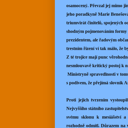
osamocený. Převzal jej mimo ji
jeho poradkyně Marie Benešová, 
triumvirát činitelů, spojených
shodným pojmenováním formy j
prezidentem, ale řadovým občan
trestním řízení ví tak málo, že b
Z té trojice mají punc věrohodn
nesmlouvavě kritický postoj k n
Ministryně spravedlnosti v tomt
s podivem, že přejímá slovník A
Proti jejich tvrzením vystoup
Nejvyššího státního zastupitelst
svému sklonu k mesiášství a 
rozhodně odmítl. Důrazem na vy