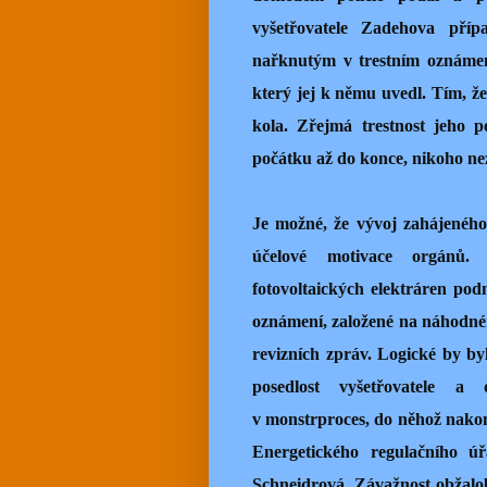
vyšetřovatele Zadehova přípa
nařknutým v trestním oznámení
který jej k němu uvedl. Tím, že 
kola. Zřejmá trestnost jeho poč
počátku až do konce, nikoho ne
Je možné, že vývoj zahájeného
účelové motivace orgánů
fotovoltaických elektráren po
oznámení, založené na náhodném 
revizních zpráv. Logické by byl
posedlost vyšetřovatele a 
v monstrproces, do něhož nako
Energetického regulačního ú
Schneidrová. Závažnost obžalo