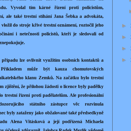
du. Vyvolal tím kárné řízení proti policistům,
, ale také trestní stíhání Jana Šebka a advokáta,
►
vložil do stroje křivé trestní oznámení, roztočil jeho
ínání i netečnosti policistů, kteří je sledovali od
►
znepokojuje.
►
►
 případu lze ovlivnit využitím osobních kontaktů a
. Příkladem může být kauza chomutovských
dnikatelského klanu Zemků. Na začátku bylo trestní
zjištění, že přílohou žádosti o licence byly padělky
o trestní řízení proti padělatelům. Ale profesionální
dozorujícího státního zástupce věc rozvinula
nec byly zataženy jako obžalované také předsedkyně
řadu Alena Vitásková a její podřízená Michaela
by účelově zdůraznil
žalobce Radek Mezlík vědomě