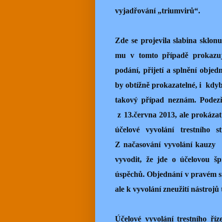
vyjadřování „triumvirů“.
Zde se projevila slabina sklo
mu v tomto případě prokazuj
podání, přijetí a splnění objed
by obtížně prokazatelné, i
kdyb
takový případ neznám. Pode
z 13.června 2013, ale prokáza
účelové vyvolání trestního s
Z načasování vyvolání kauzy
vyvodit, že jde o účelovou šp
úspěchů. Objednání v pravém sm
ale k vyvolání zneužití nástrojů 
Účelové vyvolání trestního ří