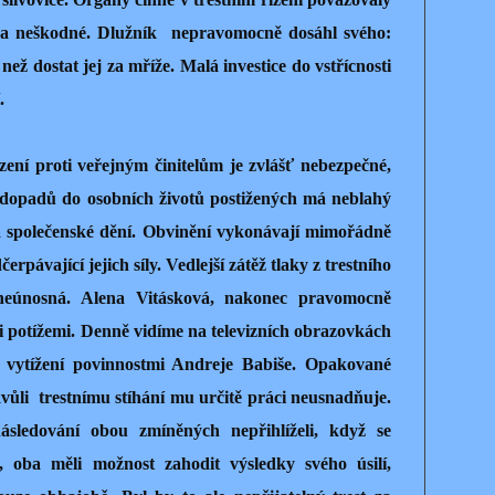
 za neškodné. Dlužník
nepravomocně dosáhl svého:
 než dostat jej za mříže. Malá investice do vstřícnosti
.
zení proti veřejným činitelům je zvlášť nebezpečné,
 dopadů do osobních životů postižených má neblahý
a společenské dění. Obvinění vykonávají mimořádně
rpávající jejich síly. Vedlejší zátěž tlaky z trestního
neúnosná. Alena Vitásková, nakonec pravomocně
i potížemi. Denně vidíme na televizních obrazovkách
 vytížení povinnostmi Andreje Babiše. Opakované
kvůli
trestnímu stíhání mu určitě práci neusnadňuje.
ledování obou zmíněných nepřihlíželi, když se
, oba měli možnost zahodit výsledky svého úsilí,