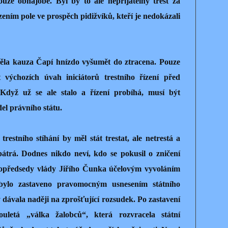
ouze obhajobě. Byl by to ale nepřijatelný trest za
zením pole ve prospěch pidižvíků, kteří je nedokázali
měla kauza Čapí hnízdo vyšumět do ztracena. Pouze
výchozích úvah iniciátorů trestního řízení před
Když už se ale stalo a řízení probíhá, musí být
el právního státu.
estního stíhání by měl stát trestat, ale netrestá a
pátrá. Dodnes nikdo neví, kdo se pokusil o zničení
stopředsedy vlády Jiřího Čunka účelovým vyvoláním
é bylo zastaveno pravomocným usnesením státního
 dávala naději na zprošťující rozsudek. Po zastavení
ouletá „válka žalobců“, která rozvracela státní