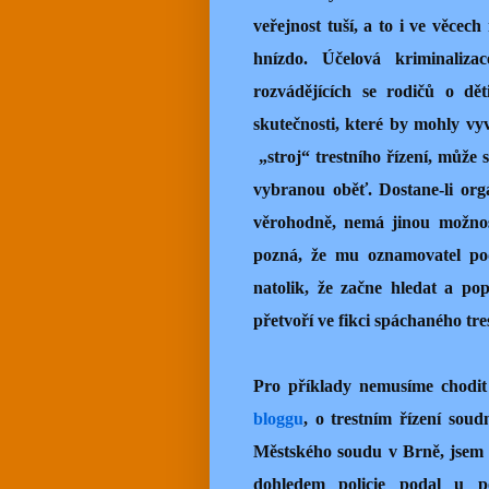
veřejnost tuší, a to i ve věce
hnízdo. Účelová kriminaliza
rozvádějících se rodičů o dě
skutečnosti, které by mohly vy
„stroj“ trestního řízení, může 
vybranou oběť. Dostane-li org
věrohodně, nemá jinou možnos
pozná, že mu oznamovatel pod
natolik, že začne hledat a po
přetvoří ve fikci spáchaného tre
Pro příklady nemusíme chodit
bloggu
, o trestním řízení so
Městského soudu v Brně, jsem 
dohledem policie podal u p