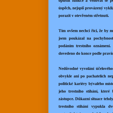
opustit funkce a věnovat se p
úspěch, nejspíš provázený vykli
porazit v otevřeném střetnutí.
Tím ovšem nechci říci, že by 
jsem poukázal na pochybnost 
podáním trestního oznámení. 
dovedeno do konce podle pravid
Nedůvodné vyvolání účelového tr
obvykle ani po pachatelích ne
politické kariéry bývalého mí
jeho trestního stíhání, kter
zástupce. Důkazní situace tehdy
trestního stíhání vypukla dv