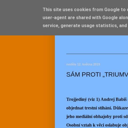
This site uses cookies from Google to de
user-agent are shared with Google alon
JEMEL
service, generate usage statistics, and
neděle 12. května 2019
SÁM PROTI „TRIUM
Trojjediný (viz 1) Andrej Babiš 
objednat trestní stíhání. Důkaz
jeho mediální obhajoby proti sd
Osobní vztah k věci oslabuje ob