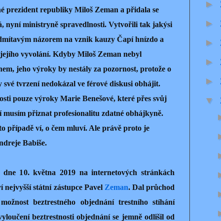
►
né prezident republiky Miloš Zeman a přidala se
►
nyní ministryně spravedlnosti. Vytvořili tak jakýsi
 odmítavým názorem na vznik kauzy Čapí hnízdo a
►
ejího vyvolání. Kdyby Miloš Zeman nebyl
►
em, jeho výroky by nestály za pozornost, protože o
►
y své tvrzení nedokázal ve férové diskusi obhájit.
osti pouze výroky Marie Benešové, které přes svůj
▼
í musím přiznat profesionalitu zdatné obhájkyně.
o případě ví, o čem mluví. Ale právě proto je
ndreje Babiše.
il dne 10. května 2019 na internetových stránkách
ví nejvyšší státní zástupce Pavel
Zeman
. Dal průchod
možnost beztrestného objednání trestního stíhání
loučení beztrestnosti objednání se jemně odlišil od