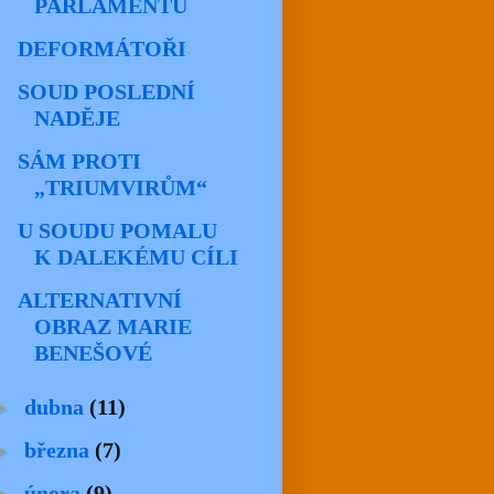
PARLAMENTU
DEFORMÁTOŘI
SOUD POSLEDNÍ
NADĚJE
SÁM PROTI
„TRIUMVIRŮM“
U SOUDU POMALU
K DALEKÉMU CÍLI
ALTERNATIVNÍ
OBRAZ MARIE
BENEŠOVÉ
►
dubna
(11)
►
března
(7)
►
února
(9)