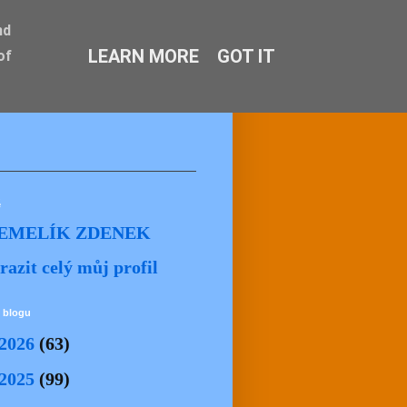
nd
LEARN MORE
GOT IT
of
ě
EMELÍK ZDENEK
razit celý můj profil
 blogu
2026
(63)
2025
(99)