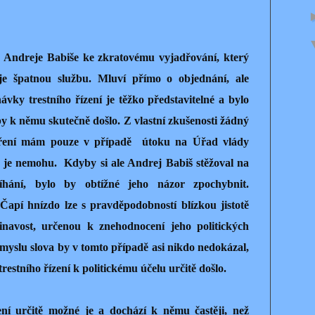
nu Andreje Babiše ke zkratovému vyjadřování, který
e špatnou službu. Mluví přímo o objednání, ale
návky trestního řízení je těžko představitelné a bylo
y k němu skutečně došlo. Z vlastní zkušenosti žádný
zření mám pouze v případě útoku na Úřad vlády
t je nemohu.
Kdyby si ale Andrej Babiš stěžoval na
tíhání, bylo by obtížné jeho názor zpochybnit.
Čapí hnízdo lze s pravděpodobností blízkou jistotě
inavost, určenou k znehodnocení jeho politických
yslu slova by v tomto případě asi nikdo nedokázal,
trestního řízení k politickému účelu určitě došlo.
zení určitě možné je a dochází k němu častěji, než