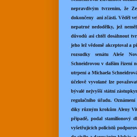
nepravdivým tvrzením, že Zem
dokončeny
ani zčásti. Věděl v
nepatrné nedodělky, jež neměl
důvodů asi chtěl dosáhnout tv
jeho lež vědomě akceptoval a př
rozsudky senátu Aleše No
Schneidrovou v dalším řízení ne
utrpení a Michaela Schneidrová
účelově vyvolané lze považovat
bývalé nejvyšší státní zástup
regulačního úřadu. Oznámení 
díky různým krokům Aleny Vitá
případě, podal stamilionový d
vyšetřujících policistů podporo
do civilu a darováním klobás
a