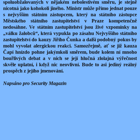
spoluobžalovaných v nějakém nebolestivém směru, je stejně
nicotná jako kohokoli jiného. Ministr může přímo jednat pouze
s nejvyšším státním zástupcem, který na státního zástupce
Městského státního zastupitelství v Praze kompetenčně
nedosáhne. Ve státním zastupitelství jsou živé vzpomínky na
„válku žalobců“, která vypukla po zásahu Nejvyššího státního
zastupitelství do kauzy Jiřího Čunka a další podobný pokus by
mohl vyvolat alergickou reakci. Samozřejmě, ať se již kauza
Čapí hnízdo pohne jakýmkoli směrem, bude kolem ní mnoho
bouřlivých debat a v nich se její hlučná zlolajná výřečnost
skvěle uplatní, i když nic neovlivní. Bude to asi jediný reálný
prospěch z jejího jmenování.
Napsáno pro Security Magazin