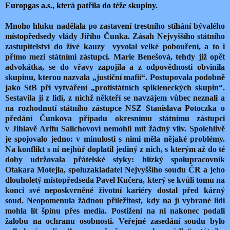
Europgas a.s., která patřila do téže skupiny.
Mnoho hluku nadělala po zastavení trestního stíhání bývalého
místopředsedy vlády Jiřího Čunka. Zásah Nejvyššího státního
zastupitelství do živé kauzy
vyvolal velké pobouření, a to i
přímo mezi státními zástupci. Marie Benešová, tehdy již opět
advokátka, se do vřavy zapojila a z odpovědnosti obvinila
skupinu, kterou nazvala „justiční mafií“. Postupovala podobně
jako StB při vytváření „protistátních spikleneckých skupin“.
Sestavila ji z lidí, z nichž někteří se navzájem vůbec neznali a
na rozhodnutí státního zástupce NSZ Stanislava Potoczka o
předání Čunkova případu okresnímu státnímu zástupci
v Jihlavě Arifu Salichovovi nemohli mít žádný vliv. Spolehlivě
je spojovalo jedno: v minulosti s nimi měla nějaké problémy.
Na konflikt s ní nejhůř doplatil jediný z nich, s kterým až do té
doby udržovala přátelské styky: blízký spolupracovník
Otakara Motejla, spoluzakladatel Nejvyššího soudu ČR a jeho
dlouholetý místopředseda Pavel Kučera, který se kvůli tomu na
konci své neposkvrněné životní kariéry dostal před kárný
soud. Neopomenula žádnou příležitost, kdy na jí vybrané lidi
mohla lít špínu přes media. Postižení na ni nakonec podali
žalobu na ochranu osobnosti. Veřejné zasedání soudu bylo