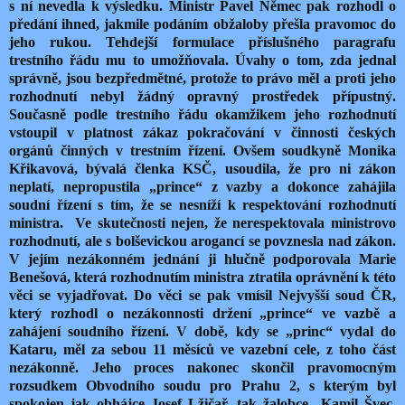
s ní nevedla k výsledku. Ministr Pavel Němec pak rozhodl o
předání ihned, jakmile podáním obžaloby přešla pravomoc do
jeho rukou. Tehdejší formulace příslušného paragrafu
trestního řádu mu to umožňovala. Úvahy o tom, zda jednal
správně, jsou bezpředmětné, protože to právo měl a proti jeho
rozhodnutí nebyl žádný opravný prostředek přípustný.
Současně podle trestního řádu okamžikem jeho rozhodnutí
vstoupil v platnost zákaz pokračování v činnosti českých
orgánů činných v trestním řízení. Ovšem soudkyně Monika
Křikavová, bývalá členka KSČ, usoudila, že pro ni zákon
neplatí, nepropustila „prince“ z vazby a dokonce zahájila
soudní řízení s tím, že se nesníží k respektování rozhodnutí
ministra.
Ve skutečnosti nejen, že nerespektovala ministrovo
rozhodnutí, ale s bolševickou arogancí se povznesla nad zákon.
V jejím nezákonném jednání ji hlučně podporovala Marie
Benešová, která rozhodnutím ministra ztratila oprávnění k této
věci se vyjadřovat. Do věci se pak vmísil Nejvyšší soud ČR,
který rozhodl o nezákonnosti držení „prince“ ve vazbě a
zahájení soudního řízení. V době, kdy se „princ“ vydal do
Kataru, měl za sebou 11 měsíců ve vazební cele, z toho část
nezákonně. Jeho proces nakonec skončil pravomocným
rozsudkem Obvodního soudu pro Prahu 2, s kterým byl
spokojen jak obhájce Josef Lžičař, tak žalobce
Kamil Švec.