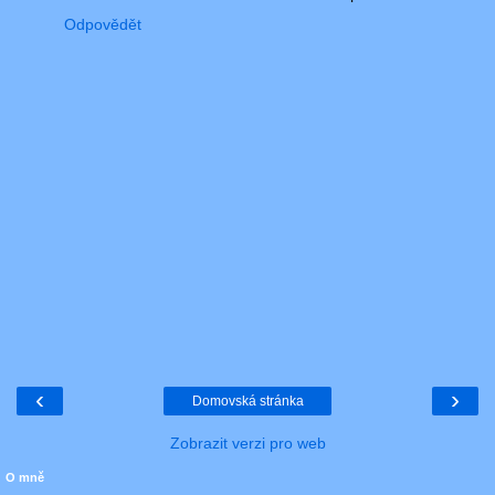
Odpovědět
‹
›
Domovská stránka
Zobrazit verzi pro web
O mně