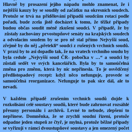
Hlavně by prosazení jejího nápadu mohlo znamenat, že i
nejtěžší kauzy by se soudily od začátku na okresních soudech.
Protože se trvá na přidělování případů soudcům rotací podle
pořadí, bude zcela jistě docházet k tomu, že těžké případy
budou občas soudit méně zkušení soudci.
V případě, že by
zůstaly zachovány prvostupňové senáty na krajských soudech
a odvolacím soudem by se pro ně stal přímo Nejvyšší soud,
zřejmě by do něj „přetekli“ soudci z rušených vrchních soudů.
V praxi by to asi dopadlo tak, že na vratech vrchního soudu by
byla cedule „Nejvyšší soud ČR- pobočka v …“ a soudci by
zůstali sedět ve svých kancelářích. Byla by to samoúčelná
změna pro změnu, která by nic nepřinesla. To je osvědčený
předlistopadový recept: když něco nefunguje, provede se
samoúčelná reorganizace. Nefunguje to pak sice dál, ale to
nevadí.
V každém případě zrušením vrchních soudů dojde k
rozkolísání celé soustavy soudů, které bude zahrnovat rozsáhlé
přesuny personálu i archivů. Levné to nebude, zlepšení to
nepřinese. Domněnka, že se zrychlí soudní řízení, protože
odpadne jeden stupeň ze čtyř, je mylná, protože běžné případy
se vyřizují v rámci dvoustupňové soustavy a jen omezený počet