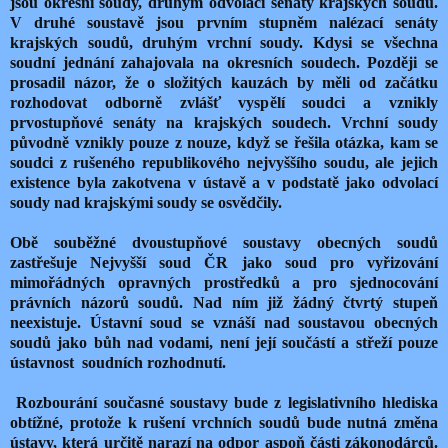
jsou okresní soudy, druhým odvolací senáty krajských soudů.
V druhé soustavě jsou prvním stupněm nalézací senáty
krajských soudů, druhým vrchní soudy. Kdysi se všechna
soudní jednání zahajovala na okresních soudech. Později se
prosadil názor, že o složitých kauzách by měli od začátku
rozhodovat odborně zvlášť vyspělí soudci a vznikly
prvostupňové senáty na krajských soudech. Vrchní soudy
původně vznikly pouze z nouze, když se řešila otázka, kam se
soudci z rušeného republikového nejvyššího soudu, ale jejich
existence byla zakotvena v ústavě a v podstatě jako odvolací
soudy nad krajskými soudy se osvědčily.
Obě souběžné dvoustupňové soustavy obecných soudů
zastřešuje Nejvyšší soud ČR jako soud pro vyřizování
mimořádných opravných prostředků a pro sjednocování
právních názorů soudů. Nad ním již žádný čtvrtý stupeň
neexistuje. Ústavní soud se vznáší nad soustavou obecných
soudů jako bůh nad vodami, není její součástí a střeží pouze
ústavnost
soudních rozhodnutí.
Rozbourání současné soustavy bude z legislativního hlediska
obtížné, protože k rušení vrchních soudů bude nutná změna
ústavy, která určitě narazí na odpor aspoň části zákonodárců.