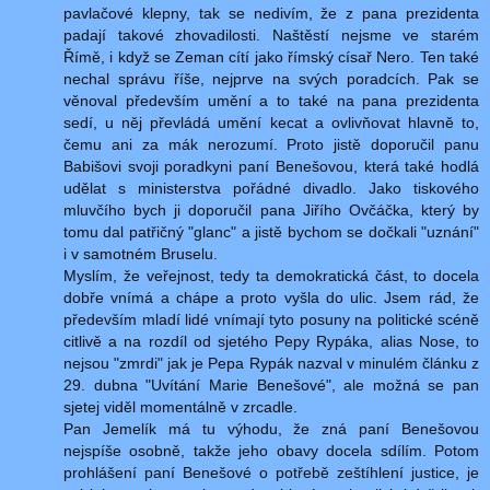
pavlačové klepny, tak se nedivím, že z pana prezidenta
padají takové zhovadilosti. Naštěstí nejsme ve starém
Římě, i když se Zeman cítí jako římský císař Nero. Ten také
nechal správu říše, nejprve na svých poradcích. Pak se
věnoval především umění a to také na pana prezidenta
sedí, u něj převládá umění kecat a ovlivňovat hlavně to,
čemu ani za mák nerozumí. Proto jistě doporučil panu
Babišovi svoji poradkyni paní Benešovou, která také hodlá
udělat s ministerstva pořádné divadlo. Jako tiskového
mluvčího bych ji doporučil pana Jiřího Ovčáčka, který by
tomu dal patřičný "glanc" a jistě bychom se dočkali "uznání"
i v samotném Bruselu.
Myslím, že veřejnost, tedy ta demokratická část, to docela
dobře vnímá a chápe a proto vyšla do ulic. Jsem rád, že
především mladí lidé vnímají tyto posuny na politické scéně
citlivě a na rozdíl od sjetého Pepy Rypáka, alias Nose, to
nejsou "zmrdi" jak je Pepa Rypák nazval v minulém článku z
29. dubna "Uvítání Marie Benešové", ale možná se pan
sjetej viděl momentálně v zrcadle.
Pan Jemelík má tu výhodu, že zná paní Benešovou
nejspíše osobně, takže jeho obavy docela sdílím. Potom
prohlášení paní Benešové o potřebě zeštíhlení justice, je