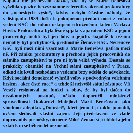
Napadá mě především otázka, zda by se Marie Benešová
vyšvihla z pozice bezvýznamné referentky okresní prokuratury
do „nebeských výšin“, kdyby nebylo šťastné náhody, že
v listopadu 1989 došlo k pokojnému předání moci z rukou
vedení KSČ do rukou uskupení sdruženému kolem Václava
Havla. Prokuratura byla těsně spjata s aparátem KSČ a jejími
pracovníky mohli být jen lidé, o jejichž loajalitě k režimu
nemohly být pochybnosti, přednostně členové KSČ. Nečlenové
KSČ byli mezi nimi vzácností a Marie Benešová patřila mezi
ně. Při zániku prokuratury a přechodu jejích pracovníků do
státního zastupitelství to pro ni byla velká výhoda. Dostala se
prakticky okamžitě na Vrchní státní zastupitelství v Praze,
odkud ale kvůli neshodám s vedením brzy odešla do advokacie.
Když sociální demokraté vyhráli volby s podvodným volebním
heslem „akce čisté ruce“ a tehdejší nejvyšší státní zástupce Vít
Veselý resignoval na funkci z obav, že by byl tlačen do
nezákonných postupů, někdo doporučil ministrovi
spravedlnosti Otakarovi Motejlovi Marii Benešovou jako
vhodnou adeptku. „Dobráci“, kteří jemu i jí takto pomohli,
ovšem sledovali vlastní zájem. Její představení ve vládě
doprovodily posměšky, nicméně Miloš Zeman si ji oblíbil a jeho
vztah k ní se během let nezměnil.