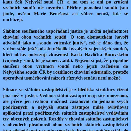
kauz řeší Nejvyšší soud ČR, a na tom se ani po zrušení
vrchních soudů nic nezmění. Příčiny pomalosti soudů jsou
jinde, ovšem Marie Benešová asi vůbec netuší, kde se
nacházejí.
Slabinou současného uspořádání justice je určitá nejednotnost
chování obou vrchních soudů. O tom olomouckém hovoří
advokáti jako o „soudu vojenské junty“, což je dáno tím, že
v něm stále ještě působí několik bývalých vojenských soudců,
kteří občas potvrzují zkušenost Karla Havlíčka Borovského
(vojenský soud, to je samec…atd.). Nejsem si jist, že případné
sloučení obou vrchních soudů nebo jejich začlenění do
Nejvyššího soudu ČR by rozdílnost chování odstranilo, protože
operativní usměrňování názorů různých senátů není možné.
Situace ve státním zastupitelství je z hlediska struktury řízení
jiná než v justici. Vedoucí státní zástupci mají sice omezenou,
ale přece jen reálnou možnost zasahovat do jednání svých
podřízených a nejvyšší státní zástupce může ovlivňovat
aplikační praxi podřízených státních zastupitelství vydáváním
tzv. obecných pokynů. Rozdíly v chování státního zastupitelství
v obvodech působnosti obou vrchních státních zastupitelství
jsou citelnější než v soudní soustavě. Jsme sice unitární stát, ale