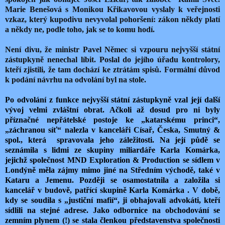
Marie Benešová s Monikou Křikavovou vyslaly k veřejnosti
vzkaz, který kupodivu nevyvolal pohoršení: zákon někdy platí
a někdy ne, podle toho, jak se to komu hodí.
Není divu, že ministr Pavel Němec si vzpouru nejvyšší státní
zástupkyně nenechal líbit. Poslal do jejího úřadu kontrolory,
kteří zjistili, že tam dochází ke ztrátám spisů. Formální důvod
k podání návrhu na odvolání byl na stole.
Po odvolání z funkce nejvyšší státní zástupkyně vzal její další
vývoj velmi zvláštní obrat. Ačkoli až dosud pro ni byly
příznačné nepřátelské postoje ke „katarskému princi“,
„záchranou síť“ nalezla v kanceláři Císař, Česka, Smutný &
spol., která spravovala jeho záležitosti. Na její půdě se
seznámila s lidmi ze skupiny miliardáře Karla Komárka,
jejichž společnost MND Exploration & Production se sídlem v
Londýně měla zájmy mimo jiné na Středním východě, také v
Kataru a Jemenu. Později se osamostatnila a založila si
kancelář v budově, patřící skupině Karla Komárka . V době,
kdy se soudila s „justiční mafií“, ji obhajovali advokáti, kteří
sídlili na stejné adrese. Jako odbornice na obchodování se
zemním plynem (!) se stala členkou představenstva společnosti