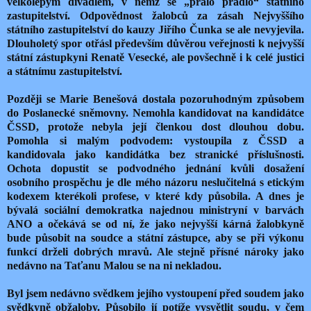
velkolepým divadlem, v němž se „pralo prádlo“ státního
zastupitelství. Odpovědnost žalobců za zásah Nejvyššího
státního zastupitelství do kauzy Jiřího Čunka se ale nevyjevila.
Dlouholetý spor otřásl především důvěrou veřejnosti k nejvyšší
státní zástupkyni Renatě Vesecké, ale povšechně i k celé justici
a státnímu zastupitelství.
Později se Marie Benešová dostala pozoruhodným způsobem
do Poslanecké sněmovny. Nemohla kandidovat na kandidátce
ČSSD, protože nebyla její členkou dost dlouhou dobu.
Pomohla si malým podvodem: vystoupila z ČSSD a
kandidovala jako kandidátka bez stranické příslušnosti.
Ochota dopustit se podvodného jednání kvůli dosažení
osobního prospěchu je dle mého názoru neslučitelná s etickým
kodexem kterékoli profese, v které kdy působila. A dnes je
bývalá sociální demokratka najednou ministryní v barvách
ANO a očekává se od ní, že jako nejvyšší kárná žalobkyně
bude působit na soudce a státní zástupce, aby se při výkonu
funkcí drželi dobrých mravů. Ale stejně přísné nároky jako
nedávno na Taťanu Malou se na ni nekladou.
Byl jsem nedávno svědkem jejího vystoupení před soudem jako
svědkyně obžaloby. Působilo jí potíže vysvětlit soudu, v čem