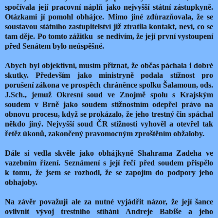
spočívala její pracovní náplň jako nejvyšší státní zástupkyně.
Otázkami jí pomohl obhájce. Mimo jiné zdůrazňovala, že se
soustavou státního zastupitelství již ztratila kontakt, neví, co se
tam děje. Po tomto zážitku
se nedivím, že její první vystoupení
před Senátem bylo neúspěšné.
Abych byl objektivní, musím přiznat, že občas páchala i dobré
skutky. Především jako ministryně podala stížnost pro
porušení zákona ve prospěch chráněnce spolku Šalamoun, ods.
J.Sch., jemuž Okresní soud ve Znojmě spolu s Krajským
soudem v Brně jako soudem stížnostním odepřel právo na
obnovu procesu, když se prokázalo, že jeho trestný čin spáchal
někdo jiný. Nejvyšší soud ČR stížnosti vyhověl a otevřel tak
řetěz úkonů, zakončený pravomocným zproštěním obžaloby.
Dále si vedla skvěle jako obhájkyně Shahrama Zadeha ve
vazebním řízení. Seznámení s její řečí před soudem přispělo
k tomu, že jsem se rozhodl, že se zapojím do podpory jeho
obhajoby.
Na závěr považuji ale za nutné vyjádřit názor, že její šance
ovlivnit vývoj trestního stíhání Andreje Babiše a jeho