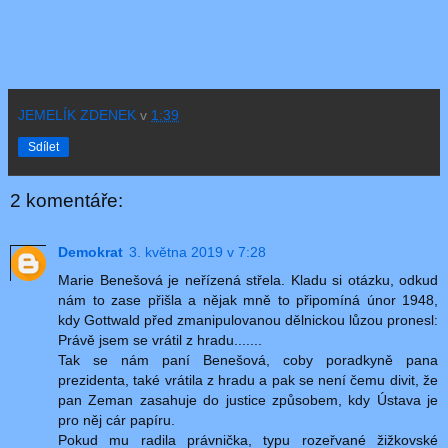
JEMELÍK ZDENEK
v
1:39
Sdílet
2 komentáře:
Demokrat
3. května 2019 v 7:28
Marie Benešová je neřízená střela. Kladu si otázku, odkud
nám to zase přišla a nějak mně to připomíná únor 1948,
kdy Gottwald před zmanipulovanou dělnickou lůzou pronesl:
Právě jsem se vrátil z hradu.......
Tak se nám paní Benešová, coby poradkyně pana
prezidenta, také vrátila z hradu a pak se není čemu divit, že
pan Zeman zasahuje do justice způsobem, kdy Ústava je
pro něj cár papíru.
Pokud mu radila právnička, typu rozeřvané žižkovské