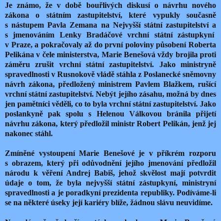
Je známo, že v době bouřlivých diskusí o návrhu nového
zákona o státním zastupitelství, které vypukly současně
s nástupem Pavla Zemana na Nejvyšší státní zastupitelství a
s jmenováním Lenky Bradáčové vrchní státní zástupkyní
v Praze, a pokračovaly až do první poloviny působení Roberta
Pelikána v čele ministerstva, Marie Benešová vždy brojila proti
záměru zrušit vrchní státní zastupitelství. Jako ministryně
spravedlnosti v Rusnokově vládě stáhla z Poslanecké sněmovny
návrh zákona, předložený ministrem Pavlem Blažkem, rušící
vrchní státní zastupitelství. Nebýt jejího zásahu, možná by dnes
jen pamětníci věděli, co to byla vrchní státní zastupitelství. Jako
poslankyně pak spolu s Helenou Válkovou bránila přijetí
návrhu zákona, který předložil ministr Robert Pelikán, jenž jej
nakonec stáhl.
Zmíněné vystoupení Marie Benešové je v příkrém rozporu
s obrazem, který při odůvodnění jejího jmenování předložil
národu k věření Andrej Babiš, jehož skvělost mají potvrdit
údaje o tom, že byla nejvyšší státní zástupkyní, ministryní
spravedlnosti a je poradkyní prezidenta republiky. Podíváme-li
se na některé úseky její kariéry blíže, žádnou slávu neuvidíme.