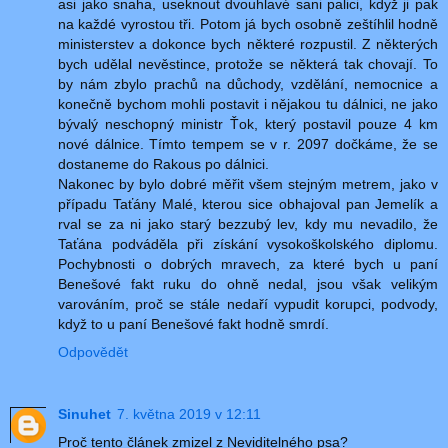
asi jako snaha, useknout dvouhlavé sani palici, když ji pak
na každé vyrostou tři. Potom já bych osobně zeštíhlil hodně
ministerstev a dokonce bych některé rozpustil. Z některých
bych udělal nevěstince, protože se některá tak chovají. To
by nám zbylo prachů na důchody, vzdělání, nemocnice a
konečně bychom mohli postavit i nějakou tu dálnici, ne jako
bývalý neschopný ministr Ťok, který postavil pouze 4 km
nové dálnice. Tímto tempem se v r. 2097 dočkáme, že se
dostaneme do Rakous po dálnici.
Nakonec by bylo dobré měřit všem stejným metrem, jako v
případu Taťány Malé, kterou sice obhajoval pan Jemelík a
rval se za ni jako starý bezzubý lev, kdy mu nevadilo, že
Taťána podváděla při získání vysokoškolského diplomu.
Pochybnosti o dobrých mravech, za které bych u paní
Benešové fakt ruku do ohně nedal, jsou však velikým
varováním, proč se stále nedaří vypudit korupci, podvody,
když to u paní Benešové fakt hodně smrdí.
Odpovědět
Sinuhet
7. května 2019 v 12:11
Proč tento článek zmizel z Neviditelného psa?