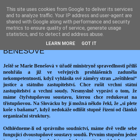
This site uses cookies from Google to deliver its services
JEMELIK ZDENĚK
and to analyze traffic. Your IP address and user-agent are
shared with Google along with performance and security
metrics to ensure quality of service, generate usage
statistics, and to detect and address abuse.
pátek 3. května 2019
ALTERNATIVNÍ OBRAZ MARIE
LEARN MORE
GOT IT
BENEŠOVÉ
Ještě se Marie Benešová v úřadě ministryně spravedlnosti příliš
neohřála a již ve veřejných prohlášeních zaduněla
nekompetentností, když vyhlásila své záměry stran „zeštíhlení“
justice a státního zastupitelství. Chce rušit vrchní státní
zastupitelství a vrchní soudy. Nesmyslně vypráví o tom, že
máme čtyřstupňovou soustavu, kterou chce redukovat na
třístupňovou. Na Slovácku by jí možná někdo řekl, že „si plete
koše s baňama“, když nedokáže odlišit stupně řízení od článků
organizační struktury.
Odhlédneme-li od správního soudnictví, máme dvě vedle sebe
fungující dvoustupňové soustavy soudů. Prvním stupněm jedné