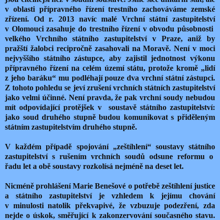
v oblasti přípravného řízení trestního zachováváme zemské
zřízení. Od r. 2013 navíc malé Vrchní státní zastupitelství
v Olomouci zasahuje do trestního řízení v obvodu působnosti
velkého Vrchního státního zastupitelství v Praze, aniž by
pražští žalobci recipročně zasahovali na Moravě. Není v moci
nejvyššího státního zástupce, aby zajistil jednotnost výkonu
přípravného řízení na celém území státu, protože kromě „lidí
z jeho baráku“ mu podléhají pouze dva vrchní státní zástupci.
Z tohoto pohledu se jeví zrušení vrchních státních zastupitelství
jako velmi účinné. Není pravda, že pak vrchní soudy nebudou
mít odpovídající protějšek v
soustavě státního zastupitelství:
jako soud druhého stupně budou komunikovat s přiděleným
státním zastupitelstvím druhého stupně.
V každém případě spojování „zeštíhlení“ soustavy státního
zastupitelství s rušením vrchních soudů odsune reformu o
řadu let a obě soustavy rozkolísá nejméně na deset let.
Nicméně prohlášení Marie Benešové o potřebě zeštíhlení justice
a státního zastupitelství je vzhledem k jejímu chování
v minulosti natolik překvapivé, že vzbuzuje podezření, zda
nejde o úskok, směřující k zakonzervování současného stavu.