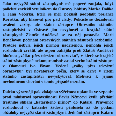
Jako nejvyšší státní zástupkyně mě poprvé zaujala, když
policisté zavlekli vrtulníkem do Ostravy lobbisty Marka Dalíka
a Jana Večerka, kteří se měli pokusit podplatit poslance
Kořístku, aby hlasoval pro pád vlády. Policisté se dožadovali
uvalení vazby, ale státní zástupce Okresního státního
zastupitelství v Ostravě jim nevyhověl a krajská státní
zástupkyně Zlatuše Andělová se za něj postavila. Marii
Benešovou počínání ostravských státních zástupců rozběsnilo.
Protože nebyla jejich přímou nadřízenou, nemohla jejich
rozhodnutí zvrátit, ale aspoň zahájila proti Zlatuši Andělové
hlučnou „válku přes televizní obrazovku“, v které se krajské
státní zástupkyně nekompromisně zastal vrchní státní zástupce
v Olomouci Ivo Ištvan. Vedení „války přes televizní
obrazovku“ byl novátorský počin, který se dříve v řízení
státního zastupitelství nevyskytoval. Motivaci k jejímu
nevhodnému chování v tomto případě neznám.
Daleko výrazněji pak zlolajnou výřečnost uplatnila ve vzpouře
proti ministrovi spravedlnosti Pavlu Němcovi kvůli předání
trestního stíhání „katarského prince“ do Kataru. Pravomoc
rozhodnout o katarské žádosti příslušela až do podání
obžaloby nejvyšší státní zástupkyni. Jednání zástupců Kataru