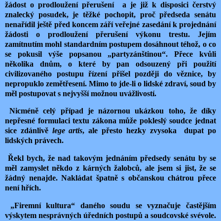
žádost o prodloužení přerušení a je již k disposici čerstvý
znalecký posudek, je těžké pochopit, proč předseda senátu
nenařídil ještě před koncem září veřejné zasedání k projednání
žádosti o prodloužení přerušení výkonu trestu. Jejím
zamítnutím mohl standardním postupem dosáhnout téhož, o co
se pokusil výše popsanou „partyzánštinou“. Přece kvůli
několika dnům, o které by pan odsouzený při použití
civilizovaného postupu řízení přišel později do věznice, by
nepropuklo zemětřesení. Mimo to jde-li o lidské zdraví, soud by
měl postupovat s nejvyšší možnou uvážlivostí.
Nicméně celý případ je názornou ukázkou toho, že díky
nepřesné formulaci textu zákona může pokleslý soudce jednat
sice zdánlivě
lege artis
, ale přesto hezky zvysoka dupat po
lidských právech.
Řekl bych, že nad takovým jednáním předsedy senátu by se
měl zamyslet někdo z kárných žalobců, ale jsem si jist, že se
žádný nenajde. Nakládat špatně s občanskou chátrou přece
není hřích.
„Firemní kultura“ daného soudu se vyznačuje častějším
výskytem nesprávných úředních postupů a soudcovské svévole.