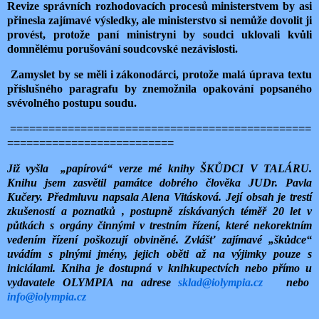
Revize správních rozhodovacích procesů ministerstvem by asi
přinesla zajímavé výsledky, ale ministerstvo si nemůže dovolit ji
provést, protože paní ministryni by soudci uklovali kvůli
domnělému porušování soudcovské nezávislosti.
Zamyslet by se měli i zákonodárci, protože malá úprava textu
příslušného paragrafu by znemožnila opakování popsaného
svévolného postupu soudu.
===============================================
==========================
Již vyšla „papírová“ verze mé knihy ŠKŮDCI V TALÁRU.
Knihu jsem zasvětil památce dobrého člověka JUDr. Pavla
Kučery. Předmluvu napsala Alena Vitásková. Její obsah je trestí
zkušeností a poznatků , postupně získávaných téměř 20 let v
půtkách s orgány činnými v trestním řízení, které nekorektním
vedením řízení poškozují obviněné. Zvlášť zajímavé „škůdce“
uvádím s plnými jmény, jejich oběti až na výjimky pouze s
iniciálami. Kniha je dostupná v knihkupectvích nebo přímo u
vydavatele OLYMPIA na adrese
sklad@iolympia.cz
nebo
info@iolympia.cz