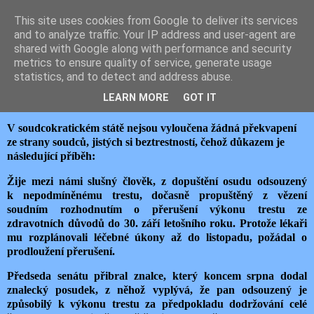
This site uses cookies from Google to deliver its services
JEMELIK ZDENĚK
and to analyze traffic. Your IP address and user-agent are
shared with Google along with performance and security
metrics to ensure quality of service, generate usage
statistics, and to detect and address abuse.
úterý 22. září 2020
SOUDCOVSKÁ ZVŮLE LEGE ARTIS
LEARN MORE
GOT IT
V soudcokratickém státě nejsou vyloučena žádná překvapení
ze strany soudců, jistých si beztrestností, čehož důkazem je
následující příběh:
Žije mezi námi slušný člověk, z dopuštění osudu odsouzený
k nepodmíněnému trestu, dočasně propuštěný z vězení
soudním rozhodnutím o přerušení výkonu trestu ze
zdravotních důvodů do 30. září letošního roku. Protože lékaři
mu rozplánovali léčebné úkony až do listopadu, požádal o
prodloužení přerušení.
Předseda senátu přibral znalce, který koncem srpna dodal
znalecký posudek, z něhož vyplývá, že pan odsouzený je
způsobilý k výkonu trestu za předpokladu dodržování celé