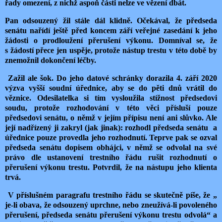
řady omezení, z nichž aspoň části nelze ve vězení dbát.
Pan odsouzený žil stále dál klidně. Očekával, že předseda
senátu nařídí ještě před koncem září veřejné zasedání k jeho
žádosti o prodloužení přerušení výkonu. Domníval se, že
s žádostí přece jen uspěje, protože nástup trestu v této době by
znemožnil dokončení léčby.
Zažil ale šok. Do jeho datové schránky dorazila 4. září 2020
výzva vyšší soudní úřednice, aby se do pěti dnů vrátil do
věznice. Odesilatelka si tím vysloužila stížnost předsedovi
soudu, protože rozhodování v této věci přísluší pouze
předsedovi senátu, o němž v jejím přípisu není ani slůvko. Ale
její nadřízený ji zakryl (jak jinak): rozhodl předseda senátu a
úřednice pouze provedla jeho rozhodnutí. Teprve pak se ozval
předseda senátu dopisem obhájci, v němž se odvolal na své
právo dle ustanovení trestního řádu rušit rozhodnutí o
přerušení výkonu trestu. Potvrdil, že na nástupu jeho klienta
trvá.
V příslušném paragrafu trestního řádu se skutečně píše, že „
je-li obava, že odsouzený uprchne, nebo zneužívá-li povoleného
přerušení, předseda senátu přerušení výkonu trestu odvolá“ a