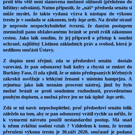
proti této větě není stanovena možnost stížnosti (přeloženo do
lidštiny: odvolání). Nutno připustit, že „náš“ předseda senátu si
může myslet, že takto vydaná výzva k nástupu do výkonu
trestu je v souladu se zákonem, tedy
lege artis
. Na druhé straně
je neprosto nezpochybnitelné tvrzení, že daným postupem
znemožnil panu obžalovanému bránit se proti zvůli zákonnou
cestou. Jako laik soudím, že jej připravil o přístup k soudní
ochraně, zajištěný Listinou základních práv a svobod, která je
nedílnou součástí Ústavy.
Z dopisu není zřejmé, zda se předsedovi senátu dostalo
varování, že pan odsouzený balí kufry a chystá se zmizet do
Burkiny Faso, či zda zjistil, že se místo předepsaných léčebných
zákroků osvěžuje s lehkými ženami v místním hampejzu. A
zejména: jako laik neznám procesní nástroj, jímž by bylo
možné bránit se proti soudnímu rozhodnutí, provedenému
pouhým dopisem, a možná přece jen ne tak úplně
lege artis
.
Zdá se mi navíc nepochopitelné, proč předsedovi senátu tolik
záleželo na tom, aby se pan odsouzený vrátil rychle za mříže, že
k vynucení návratu použil nestandardní postup. Má snad
k němu zvláštní osobní vztah ? Vzhledem k tomu, že termín
přerušení výkonu trestu je 30.září 2020, současně je podaná