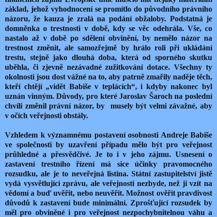
základ, jehož vyhodnocení se promítlo do původního právního
názoru, že kauza je zralá na podání obžaloby. Podstatná je
domněnka o trestnosti v době, kdy se věc odehrála. Vše, co
nastalo až v době po sdělení obvinění, by nemělo názor na
trestnost změnit, ale samozřejmě by hrálo roli při ukládání
trestu, stejně jako dlouhá doba, která od sporného skutku
uběhla, či zjevně nezávadné zužitkování dotace. Všechny ty
okolnosti jsou dost vážné na to, aby patrně zmařily naděje těch,
kteří chtějí „vidět Babiše v teplácích“, i kdyby nakonec byl
uznán vinným. Důvody, pro které Jaroslav Šaroch na poslední
chvíli změnil právní názor, by
musely být velmi závažné, aby
v očích veřejnosti obstály.
Vzhledem k významnému postavení osobnosti Andreje Babiše
ve společnosti by uzavření případu mělo být pro veřejnost
průhledné a přesvědčivé. Je to i v jeho zájmu. Usnesení o
zastavení trestního řízení má sice účinky pravomocného
rozsudku, ale je to neveřejná listina. Státní zastupitelství jistě
vydá vysvětlující zprávu, ale veřejnosti nezbyde, než ji vzít na
vědomí a buď uvěřit, nebo neuvěřit. Možnost ověřit pravdivost
důvodů k zastavení bude minimální. Zprošťující rozsudek by
měl pro obviněné i pro veřejnost nezpochybnitelnou váhu a