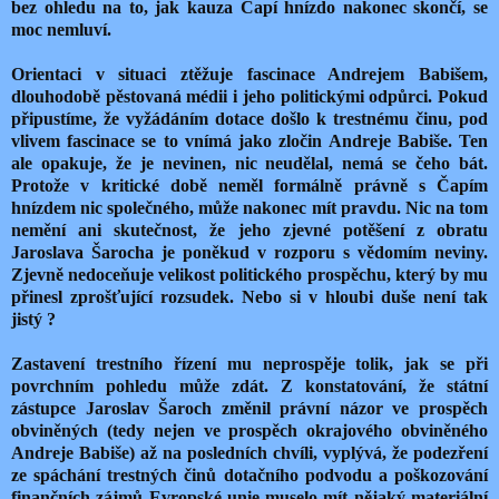
bez ohledu na to, jak kauza Čapí hnízdo nakonec skončí, se
moc nemluví.
Orientaci v situaci ztěžuje fascinace Andrejem Babišem,
dlouhodobě pěstovaná médii i jeho politickými odpůrci. Pokud
připustíme, že vyžádáním dotace došlo k trestnému činu, pod
vlivem fascinace se to vnímá jako zločin Andreje Babiše. Ten
ale opakuje, že je nevinen, nic neudělal, nemá se čeho bát.
Protože v kritické době neměl formálně právně s Čapím
hnízdem nic společného, může nakonec mít pravdu. Nic na tom
nemění ani skutečnost, že jeho zjevné potěšení z obratu
Jaroslava Šarocha je poněkud v rozporu s vědomím neviny.
Zjevně nedoceňuje velikost politického prospěchu, který by mu
přinesl zprošťující rozsudek. Nebo si v hloubi duše není tak
jistý ?
Zastavení trestního řízení mu neprospěje tolik, jak se při
povrchním pohledu může zdát. Z konstatování, že státní
zástupce Jaroslav Šaroch změnil právní názor ve prospěch
obviněných (tedy nejen ve prospěch okrajového obviněného
Andreje Babiše) až na posledních chvíli, vyplývá, že podezření
ze spáchání trestných činů dotačního podvodu a poškozování
finančních zájmů Evropské unie muselo mít nějaký materiální