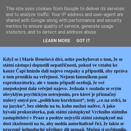
This site uses cookies from Google to deliver its services
JEMELIK ZDENĚK
and to analyze traffic. Your IP address and user-agent are
shared with Google along with performance and security
metrics to ensure quality of service, generate usage
statistics, and to detect and address abuse.
středa 4. září 2019
KDYŽ SE I MARIE BENEŠOVÁ DIVÍ…
LEARN MORE
GOT IT
Když se i Marie Benešová diví, nelze pochybovat o tom, že se
státní zástupci dopustili nepatřičnosti, pokud ve vztahu ke
kauze Čapí hnízdo dali najevo rozpaky a připustili, aby zpráva
o tom pronikla na veřejnost. Nejsem fanouškem paní
exprokurátorky, ale v tomto případě oceňuji, že své
znepokojení dala veřejně najevo. Jednala v souladu se svým
obvyklým psychickým ustrojením, pro které je příznačný
nulový smysl pro „politickou korektnost“, tedy „co na srdci, to
na jazyku“, bez ohledu na to, koho možná naštve. A jako
bývalá prokurátorka, pak státní zástupkyně Vrchního státního
zastupitelství v Praze a posléze nejvyšší státní zástupkyně má
dost zkušeností na to, aby mohla autoritativně říci, že takto se
procesně jednoduché přešlapy dít nemají. Možná si uvědomila,