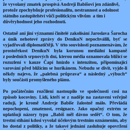
že vyvolaný zmatek prospívá Andreji Babišovi jen zdánlivě,
protože zpochybňuje profesionalitu, nestrannost a odolnost
státního zastupitelství vůči politickým vlivům a tím i
důvěryhodnost jeho rozhodnutí.
Ostatně ani jiní významní činitelé zakolísání Jaroslava Šarocha
a únik nehotové zprávy do DeníkuN nepochválili, byť se
vyjadřovali diplomatičtěji. V této souvislosti poznamenávám, že
prostořekost DeníkuN byla korunou mediální kampaně
z posledních srpnových dní, kterou média oznamovala blížící se
rozuzlení v kauze Čapí hnízdo s intenzitou, připomínající
varování před blížícím se hurikánem. Nebudu se divit, vyjde-li
někdy najevo, že „palebná průprava“ a následný „výbuch“
byly součástí promyšleného plánu.
Po počátečním rozčilení nastoupilo ve společnosti cosi na
způsob kocoviny. Lidí, kteří se z naděje na zastavení veřejně
radují, je kromě Andreje Babiše žalostně málo. Převládá
nepochopení, zmatenost, resignace. Jako opačný extrém se
uplatňují názory typu „Babiš měl dávno sedět“. O tom, že
trestní stíhání kdosi vyvolal účelovým trestním oznámením, aby
ho dostal z politiky, a že takové jednání zasluhuje opovržení