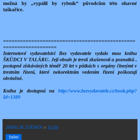
možná by „vypálil by rybník“ původcům této ohavné
taškařice.
===============================================
===================
Internetové vydavatelství Bez vydavatele vydalo mou knihu
ŠKŮDCI V TALÁRU. Její obsah je trestí zkušeností a poznatků ,
postupně získáváných téměř 20 let v půtkách s orgány činnými v
trestním řízení, které nekorektním vedením řízení poškozují
obviněné.
Kniha je dostupná na
http://www.bezvydavatele.cz/book.php?
Id=1389
JEMELÍK ZDENEK
v
15:08
Sdílet