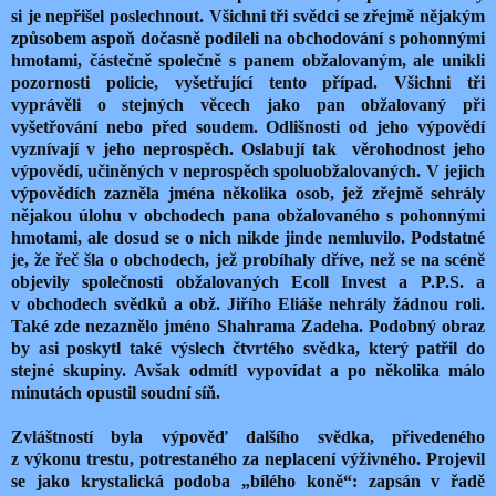
si je nepřišel poslechnout. Všichni tři svědci se zřejmě nějakým
způsobem aspoň dočasně podíleli na obchodování s pohonnými
hmotami, částečně společně s panem obžalovaným, ale unikli
pozornosti policie, vyšetřující tento případ. Všichni tři
vyprávěli o stejných věcech jako pan obžalovaný při
vyšetřování nebo před soudem. Odlišnosti od jeho výpovědí
vyznívají v jeho neprospěch. Oslabují tak
věrohodnost jeho
výpovědí, učiněných v neprospěch spoluobžalovaných. V jejich
výpovědích zazněla jména několika osob, jež zřejmě sehrály
nějakou úlohu v obchodech pana obžalovaného s pohonnými
hmotami, ale dosud se o nich nikde jinde nemluvilo. Podstatné
je, že řeč šla o obchodech, jež probíhaly dříve, než se na scéně
objevily společnosti obžalovaných Ecoll Invest a P.P.S. a
v obchodech svědků a obž. Jiřího Eliáše nehrály žádnou roli.
Také zde nezaznělo jméno Shahrama Zadeha. Podobný obraz
by asi poskytl také výslech čtvrtého svědka, který patřil do
stejné skupiny. Avšak odmítl vypovídat a po několika málo
minutách opustil soudní síň.
Zvláštností byla výpověď dalšího svědka, přivedeného
z výkonu trestu, potrestaného za neplacení výživného. Projevil
se jako krystalická podoba „bílého koně“: zapsán v řadě