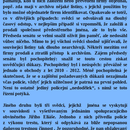
pamatují, kdo u nich založení nebo převedení firmy objednal,
popř. zda mají v archivu nějaké listiny, s jejichž použitím by
bylo možné objednatele firem identifikovat. Opakovalo se totéž,
co v dřívějších případech: svědci se odvolávali na dlouhý
časový odstup, v nejlepším případě si vzpomněli, že založili a
prodali společnost předestřeného jména, ale to bylo vše.
Předseda senátu se velmi snažil oživit jim paměť, ale nedosáhl
vůbec ničeho. Mimo to jej všichni svědci shodně ujišťovali, že
související listiny tak dlouho nearchivují. Někteří mezitím své
firmy prodali a ztratili přístup
k archivům.
Zájem předsedy
senátu byl pochopitelný: snažil se touto cestou získat
usvědčující důkazy. Pochopitelný byl i neúspěch: převážně se
jednalo o obchody z let 2010 - 2012. Méně pochopitelná je
skutečnost, že se o zajištění požadovaných důkazů nezajímala
včas policie, vždyť jejich užitečnost je patrná na první pohled.
Není to ostatně jediný policejní „nedodělek“, s nímž se toto
řízení potýká.
Jiného druhu byli tři svědci, jejichž
jména se vyskytují
v souvislosti s vyšetřovaným jednáním spolupracujícího
obviněného Jiřího Eliáše. Jednoho z nich přivedla policie
z výkonu trestu, který si odpykává za blíže nepopsanou
daňovou trestnou činnost . Je pozoruhodné, že pan obžalovaný