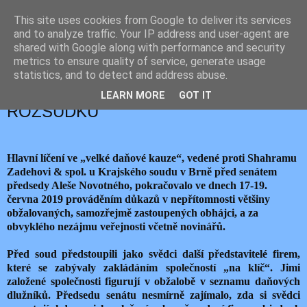
This site uses cookies from Google to deliver its services
JEMELIK ZDENĚK
and to analyze traffic. Your IP address and user-agent are
shared with Google along with performance and security
metrics to ensure quality of service, generate usage
statistics, and to detect and address abuse.
čtvrtek 20. června 2019
PO KRŮČCÍCH K VZDÁLENÉMU
LEARN MORE
GOT IT
ROZSUDKU
Hlavní líčení ve „velké daňové kauze“, vedené proti Shahramu
Zadehovi & spol. u Krajského soudu v Brně před senátem
předsedy Aleše Novotného, pokračovalo ve dnech 17-19.
června 2019 prováděním důkazů v nepřítomnosti většiny
obžalovaných, samozřejmě zastoupených obhájci, a za
obvyklého nezájmu veřejnosti včetně novinářů.
Před soud předstoupili jako svědci další představitelé firem,
které se zabývaly zakládáním společností „na klíč“. Jimi
založené společnosti figurují v obžalobě v seznamu daňových
dlužníků. Předsedu senátu nesmírně zajímalo, zda si svědci