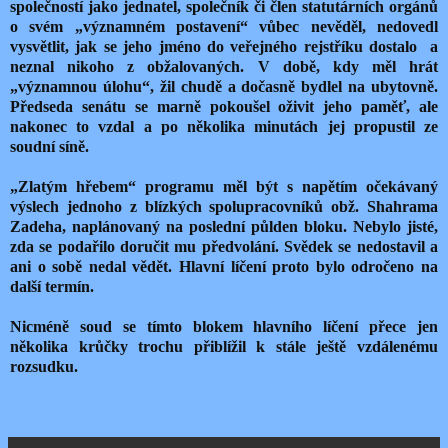
společností jako jednatel, společník či člen statutárních orgánů
o svém „významném postavení“ vůbec nevěděl, nedovedl
vysvětlit, jak se jeho jméno do veřejného rejstříku dostalo
a
neznal nikoho z obžalovaných. V době, kdy měl hrát
„významnou úlohu“, žil chudě a dočasně bydlel na ubytovně.
Předseda senátu se marně pokoušel oživit jeho paměť, ale
nakonec to vzdal a po několika minutách jej propustil ze
soudní síně.
„Zlatým hřebem“ programu měl být s napětím očekávaný
výslech jednoho z blízkých spolupracovníků obž. Shahrama
Zadeha, naplánovaný na poslední půlden bloku. Nebylo jisté,
zda se podařilo doručit mu předvolání. Svědek se nedostavil a
ani o sobě nedal vědět. Hlavní líčení proto bylo odročeno na
další termín.
Nicméně soud se tímto blokem hlavního líčení přece jen
několika krůčky trochu přiblížil k stále ještě vzdálenému
rozsudku.