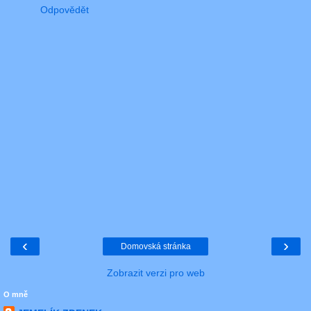
Odpovědět
‹
›
Domovská stránka
Zobrazit verzi pro web
O mně