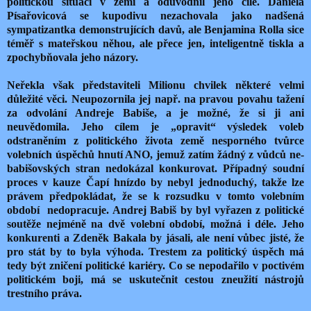
politickou situaci v zemi a odůvodnil jeho cíle. Daniela
Písařovicová se kupodivu nezachovala jako nadšená
sympatizantka demonstrujících davů, ale Benjamina Rolla sice
téměř s mateřskou něhou, ale přece jen, inteligentně tiskla a
zpochybňovala jeho názory.
Neřekla však představiteli Milionu chvilek některé velmi
důležité věci. Neupozornila jej např. na pravou povahu tažení
za odvolání Andreje Babiše, a je možné, že si ji ani
neuvědomila. Jeho cílem je „opravit“ výsledek voleb
odstraněním z politického života země nesporného tvůrce
volebních úspěchů hnutí ANO, jemuž zatím žádný z vůdců ne-
babišovských stran nedokázal konkurovat. Případný soudní
proces v kauze Čapí hnízdo by nebyl jednoduchý, takže lze
právem předpokládat, že se k rozsudku v tomto volebním
období
nedopracuje. Andrej Babiš by byl vyřazen z politické
soutěže nejméně na dvě volební období, možná i déle. Jeho
konkurenti a Zdeněk Bakala by jásali, ale není vůbec jisté, že
pro stát by to byla výhoda. Trestem za politický úspěch má
tedy být zničení politické kariéry. Co se nepodařilo v poctivém
politickém boji, má se uskutečnit cestou zneužití nástrojů
trestního práva.