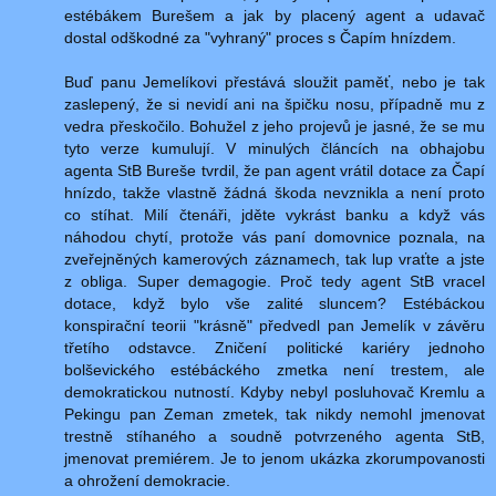
estébákem Burešem a jak by placený agent a udavač
dostal odškodné za "vyhraný" proces s Čapím hnízdem.
Buď panu Jemelíkovi přestává sloužit paměť, nebo je tak
zaslepený, že si nevidí ani na špičku nosu, případně mu z
vedra přeskočilo. Bohužel z jeho projevů je jasné, že se mu
tyto verze kumulují. V minulých článcích na obhajobu
agenta StB Bureše tvrdil, že pan agent vrátil dotace za Čapí
hnízdo, takže vlastně žádná škoda nevznikla a není proto
co stíhat. Milí čtenáři, jděte vykrást banku a když vás
náhodou chytí, protože vás paní domovnice poznala, na
zveřejněných kamerových záznamech, tak lup vraťte a jste
z obliga. Super demagogie. Proč tedy agent StB vracel
dotace, když bylo vše zalité sluncem? Estébáckou
konspirační teorii "krásně" předvedl pan Jemelík v závěru
třetího odstavce. Zničení politické kariéry jednoho
bolševického estébáckého zmetka není trestem, ale
demokratickou nutností. Kdyby nebyl posluhovač Kremlu a
Pekingu pan Zeman zmetek, tak nikdy nemohl jmenovat
trestně stíhaného a soudně potvrzeného agenta StB,
jmenovat premiérem. Je to jenom ukázka zkorumpovanosti
a ohrožení demokracie.