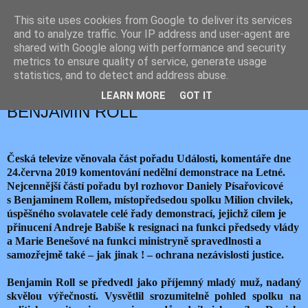
This site uses cookies from Google to deliver its services
JEMELIK ZDENĚK
and to analyze traffic. Your IP address and user-agent are
shared with Google along with performance and security
metrics to ensure quality of service, generate usage
statistics, and to detect and address abuse.
pondělí 24. června 2019
CO SE V TELEVIZI NEDOVĚDĚL
LEARN MORE
GOT IT
BENJAMIN ROLL
Česká televize věnovala část pořadu Události, komentáře dne
24.června 2019 komentování nedělní demonstrace na Letné.
Nejcennější částí pořadu byl rozhovor Daniely Písařovicové
s Benjaminem Rollem, místopředsedou spolku Milion chvilek,
úspěšného svolavatele celé řady demonstrací, jejichž cílem je
přinucení Andreje Babiše k resignaci na funkci předsedy vlády
a Marie Benešové na funkci ministryně spravedlnosti a
samozřejmě také – jak jinak ! – ochrana nezávislosti justice.
Benjamin Roll se předvedl jako příjemný mladý muž, nadaný
skvělou výřečností. Vysvětlil srozumitelně pohled spolku na