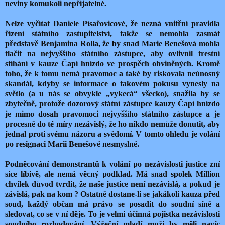
neviny komukoli nepřijatelné.
Nelze vyčítat Daniele Písařovicové, že nezná vnitřní pravidla
řízení státního zastupitelství, takže se nemohla zasmát
představě Benjamina Rolla, že by snad Marie Benešová mohla
tlačit na nejvyššího státního zástupce, aby ovlivnil trestní
stíhání v kauze Čapí hnízdo ve prospěch obviněných. Kromě
toho, že k tomu nemá pravomoc a také by riskovala neúnosný
skandál, kdyby se informace o takovém pokusu vynesly na
světlo (a u nás se obvykle „vykecá“ všecko), snažila by se
zbytečně, protože dozorový státní zástupce kauzy Čapí hnízdo
je mimo dosah pravomoci nejvyššího státního zástupce a je
procesně do té míry nezávislý, že ho nikdo nemůže donutit, aby
jednal proti svému názoru a svědomí. V tomto ohledu je volání
po resignaci Marii Benešové nesmyslné.
Podněcování demonstrantů k volání po nezávislosti justice zní
sice líbivě, ale nemá věcný podklad. Má snad spolek Million
chvilek důvod tvrdit, že naše justice není nezávislá, a pokud je
závislá, pak na kom ? Ostatně dostane-li se jakákoli kauza před
soud, každý občan má právo se posadit do soudní síně a
sledovat, co se v ní děje. To je velmi účinná pojistka nezávislosti
soudního rozhodování. Výřeční mladí muži by měli navíc