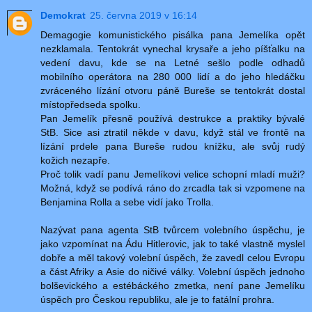
Demokrat
25. června 2019 v 16:14
Demagogie komunistického pisálka pana Jemelíka opět
nezklamala. Tentokrát vynechal krysaře a jeho píšťalku na
vedení davu, kde se na Letné sešlo podle odhadů
mobilního operátora na 280 000 lidí a do jeho hledáčku
zvráceného lízání otvoru páně Bureše se tentokrát dostal
místopředseda spolku.
Pan Jemelík přesně používá destrukce a praktiky bývalé
StB. Sice asi ztratil někde v davu, když stál ve frontě na
lízání prdele pana Bureše rudou knížku, ale svůj rudý
kožich nezapře.
Proč tolik vadí panu Jemelíkovi velice schopní mladí muži?
Možná, když se podívá ráno do zrcadla tak si vzpomene na
Benjamina Rolla a sebe vidí jako Trolla.
Nazývat pana agenta StB tvůrcem volebního úspěchu, je
jako vzpomínat na Ádu Hitlerovic, jak to také vlastně myslel
dobře a měl takový volební úspěch, že zavedl celou Evropu
a část Afriky a Asie do ničivé války. Volební úspěch jednoho
bolševického a estébáckého zmetka, není pane Jemelíku
úspěch pro Českou republiku, ale je to fatální prohra.