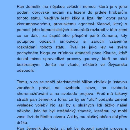
Pan Jemelík má nějakou zvláštní nemoc, která je v jeho
podání obrovské nadání na lezení do prdele hrobařům
tohoto státu. Nejdříve leštil kliky a lízal řitní otvor panu
zkorumpovanému, proruskému agentovi Klasovi, který s
pomocí jeho komunistických kamarádů rozkradl v této zemi
co se dalo, za úspěšného přispění páně Zemana, kdy
potupnou opoziční smlouvou si zaručili vzájemné
rozkrádání tohoto státu. Rval se jako lev ve svém
pochybném blogu za zrůdnou amnestii pana Klause, když
dostal mimo spravedlivé procesy gaunery, kteří se stali
beztrestnými. Jenže ne všude, některé ve Švýcarsku
odsoudili.
Tomu, o co se snaží představitelé Milion chvilek je ústavou
zaručené právo na svobodu slova, na svobodu
shoromažďování a na svobodu projevu. Proč má takový
strach pan Jemelík z toho, že by se "ulici" podařilo změnit
výsledek voleb? No asi by u slušných lidí těžko našel
někoho, kdo by byl estébácký zmetek, kterému by mohl
zase lézt do řitního otvoru. Asi by mu slušný občan dal přes
držku.
Pan Jemelík dopředu ví, jak by dopadl soudní proces s