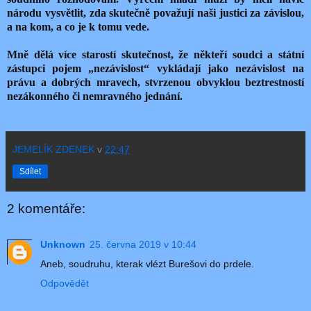
národu vysvětlit, zda skutečně považují naši justici za závislou,
a na kom, a co je k tomu vede.
Mně dělá více starostí skutečnost, že někteří soudci a státní
zástupci pojem „nezávislost“ vykládají jako nezávislost na
právu a dobrých mravech, stvrzenou obvyklou beztrestností
nezákonného či nemravného jednání.
JEMELÍK ZDENEK
v
22:47
Sdílet
2 komentáře:
Unknown
25. června 2019 v 10:44
Aneb, soudruhu, kterak vlézt Burešovi do prdele.
Odpovědět