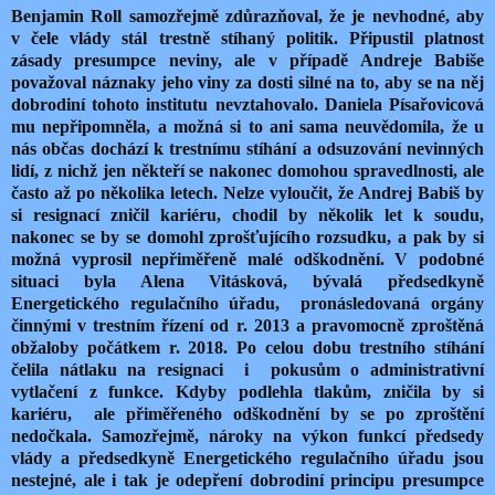
Benjamin Roll samozřejmě zdůrazňoval, že je nevhodné, aby
v čele vlády stál trestně stíhaný politik. Připustil platnost
zásady presumpce neviny, ale v případě Andreje Babiše
považoval náznaky jeho viny za dosti silné na to, aby se na něj
dobrodiní tohoto institutu nevztahovalo. Daniela Písařovicová
mu nepřipomněla, a možná si to ani sama neuvědomila, že u
nás občas dochází k trestnímu stíhání a odsuzování nevinných
lidí, z nichž jen někteří se nakonec domohou spravedlnosti, ale
často až po několika letech. Nelze vyloučit, že Andrej Babiš by
si resignací zničil kariéru, chodil by několik let k soudu,
nakonec se by se domohl zprošťujícího rozsudku, a pak by si
možná vyprosil nepřiměřeně malé odškodnění. V podobné
situaci byla Alena Vitásková, bývalá předsedkyně
Energetického regulačního úřadu,
pronásledovaná orgány
činnými v trestním řízení od r. 2013 a pravomocně zproštěná
obžaloby počátkem r. 2018. Po celou dobu trestního stíhání
čelila nátlaku na resignaci
i
pokusům o administrativní
vytlačení z funkce. Kdyby podlehla tlakům, zničila by si
kariéru,
ale přiměřeného odškodnění by se po zproštění
nedočkala. Samozřejmě, nároky na výkon funkcí předsedy
vlády a předsedkyně Energetického regulačního úřadu jsou
nestejné, ale i tak je odepření
dobrodiní
principu presumpce