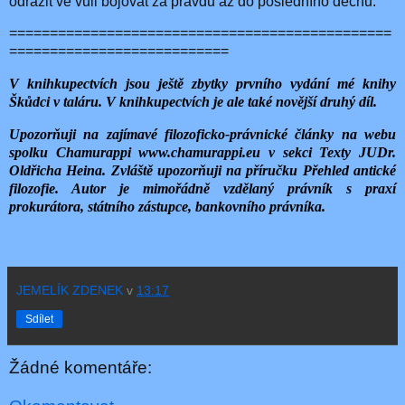
odrazit ve vůli bojovat za pravdu až do posledního dechu.
===============================================
===========================
V knihkupectvích jsou ještě zbytky prvního vydání mé knihy
Škůdci v taláru. V knihkupectvích je ale také novější druhý díl.
Upozorňuji na zajímavé filozoficko-právnické články na webu
spolku Chamurappi www.chamurappi.eu v sekci Texty JUDr.
Oldřicha Heina. Zvláště upozorňuji na příručku Přehled antické
filozofie. Autor je mimořádně vzdělaný právník s praxí
prokurátora, státního zástupce, bankovního právníka.
JEMELÍK ZDENEK
v
13:17
Sdílet
Žádné komentáře: