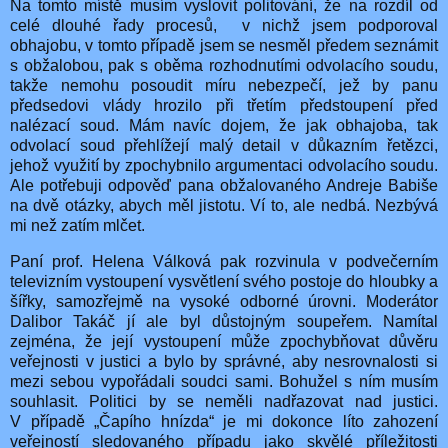
Na tomto místě musím vyslovit politování, že na rozdíl od
celé dlouhé řady procesů, v nichž jsem podporoval
obhajobu, v tomto případě jsem se nesměl předem seznámit
s obžalobou, pak s oběma rozhodnutími odvolacího soudu,
takže nemohu posoudit míru nebezpečí, jež by panu
předsedovi vlády hrozilo při třetím předstoupení před
nalézací soud. Mám navíc dojem, že jak obhajoba, tak
odvolací soud přehlížejí malý detail v důkazním řetězci,
jehož využití by zpochybnilo argumentaci odvolacího soudu.
Ale potřebuji odpověď pana obžalovaného Andreje Babiše
na dvě otázky, abych měl jistotu. Ví to, ale nedbá. Nezbývá
mi než zatím mlčet.
Paní prof. Helena Válková pak rozvinula v podvečerním
televizním vystoupení vysvětlení svého postoje do hloubky a
šířky, samozřejmě na vysoké odborné úrovni. Moderátor
Dalibor Takáč jí ale byl důstojným soupeřem. Namítal
zejména, že její vystoupení může zpochybňovat důvěru
veřejnosti v justici a bylo by správné, aby nesrovnalosti si
mezi sebou vypořádali soudci sami. Bohužel s ním musím
souhlasit. Politici by se neměli nadřazovat nad justici.
V případě „Čapího hnízda“ je mi dokonce líto zahození
veřejností sledovaného případu jako skvělé příležitosti