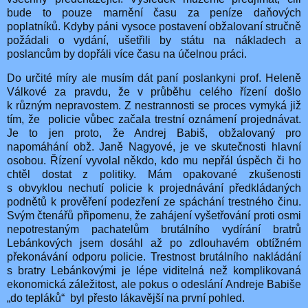
bude to pouze marnění času za peníze daňových
poplatníků. Kdyby páni vysoce postavení obžalovaní stručně
požádali o vydání, ušetřili by státu na nákladech a
poslancům by dopřáli více času na účelnou práci.
Do určité míry ale musím dát paní poslankyni prof. Heleně
Válkové za pravdu, že v průběhu celého řízení došlo
k různým nepravostem. Z nestrannosti se proces vymyká již
tím, že policie vůbec začala trestní oznámení projednávat.
Je to jen proto, že Andrej Babiš, obžalovaný pro
napomáhání obž. Janě Nagyové, je ve skutečnosti hlavní
osobou. Řízení vyvolal někdo, kdo mu nepřál úspěch či ho
chtěl dostat z politiky. Mám opakované zkušenosti
s obvyklou nechutí policie k projednávání předkládaných
podnětů k prověření podezření ze spáchání trestného činu.
Svým čtenářů připomenu, že zahájení vyšetřování proti osmi
nepotrestaným pachatelům brutálního vydírání bratrů
Lebánkových jsem dosáhl až po zdlouhavém obtížném
překonávání odporu policie. Trestnost brutálního nakládání
s bratry Lebánkovými je lépe viditelná než komplikovaná
ekonomická záležitost, ale pokus o odeslání Andreje Babiše
„do tepláků“ byl přesto lákavější na první pohled.