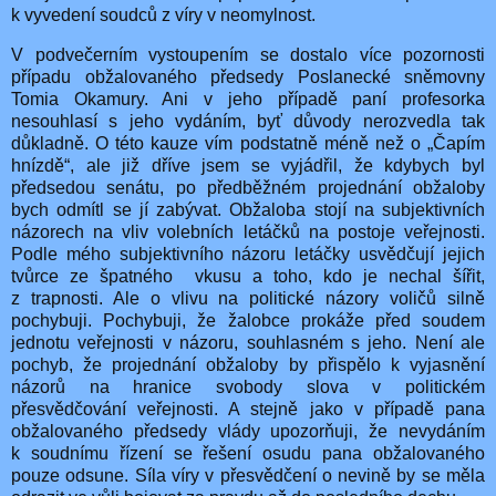
k vyvedení soudců z víry v neomylnost.
V podvečerním vystoupením se dostalo více pozornosti
případu obžalovaného předsedy Poslanecké sněmovny
Tomia Okamury. Ani v jeho případě paní profesorka
nesouhlasí s jeho vydáním, byť důvody nerozvedla tak
důkladně. O této kauze vím podstatně méně než o „Čapím
hnízdě“, ale již dříve jsem se vyjádřil, že kdybych byl
předsedou senátu, po předběžném projednání obžaloby
bych odmítl se jí zabývat. Obžaloba stojí na subjektivních
názorech na vliv volebních letáčků na postoje veřejnosti.
Podle mého subjektivního názoru letáčky usvědčují jejich
tvůrce ze špatného vkusu a toho, kdo je nechal šířit,
z trapnosti. Ale o vlivu na politické názory voličů silně
pochybuji. Pochybuji, že žalobce prokáže před soudem
jednotu veřejnosti v názoru, souhlasném s jeho. Není ale
pochyb, že projednání obžaloby by přispělo k vyjasnění
názorů na hranice svobody slova v politickém
přesvědčování veřejnosti. A stejně jako v případě pana
obžalovaného předsedy vlády upozorňuji, že nevydáním
k soudnímu řízení se řešení osudu pana obžalovaného
pouze odsune. Síla víry v přesvědčení o nevině by se měla