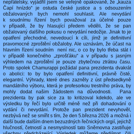
nepřátelsky, vyjádřil jsem se veřejně opakovaně, že „kauza
Čapí hnízdo“ je ostuda
české justice a s odsouzením
obžalovaných bych nemohl souhlasit. Ale nevydání
k soudnímu řízení bych považoval za účelné pouze
v případě, že by hlasující předem věděli, že se pan
obžalovaný dalšího pokusu o nevydání nedožije. Jinak to je
opatření přechodné, nevedoucí k cíli, jímž je definitivní
pravomocné zproštění obžaloby. Ale uznávám, že účast na
hlavním řízení soudním není nic, o co by bylo třeba stát i
v případě konečného „zprošťáku“ a v případu s jasným
výhledem na zproštění je pouze zbytečnou ztrátou času.
Proto spolek Chamurappi požádal pana prezidenta dvakrát
o abolici: to by bylo opatření definitivní, právně čisté,
elegantní. Výhrady, které dnes zazněly z úst předsedkyně
mandátního výboru, která je profesorkou trestního práva, by
mohly dodat našim žádostem na důvodnosti. Pana
prezidenta by pak sice za to kritizoval kdekdo, ale ve
výsledku by řečí bylo určitě méně než při dohadování o
vydání či nevydání. Protože pan prezident nevyhověl,
nezbývá než se smířit s tím, že den 5.března 2026 a možná i
další bude dalším dnem bezuzdných řečnických orgií, jejichž
hlučností, četností a nesmyslností tato Sněmovna zastiňuje
všechny předcházející. Výsledek můžeme předjímat, čili