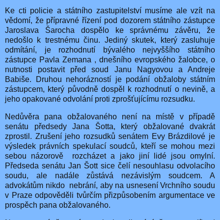
Ke cti policie a státního zastupitelství musíme ale vzít na
vědomí, že přípravné řízení pod dozorem státního zástupce
Jaroslava Šarocha dospělo ke správnému závěru, že
nedošlo k trestnému činu. Jediný skutek, který zasluhuje
odmítání, je rozhodnutí bývalého nejvyššího státního
zástupce Pavla Zemana , dnešního evropského žalobce, o
nutnosti postavit před soud Janu Nagyovou a Andreje
Babiše. Druhou nehorázností je podání obžaloby státním
zástupcem, který původně dospěl k rozhodnutí o nevině, a
jeho opakované odvolání proti zprošťujícímu rozsudku.
Nedůvěra pana obžalovaného není na místě v případě
senátu předsedy Jana Šotta, který obžalované dvakrát
zprostil. Zrušení jeho rozsudků senátem Evy Brázdilové je
výsledek právních spekulací soudců, kteří se mohou mezi
sebou názorově rozcházet a jako jiní lidé jsou omylní.
Předseda senátu Jan Šott sice čelí nesouhlasu odvolacího
soudu, ale nadále zůstává nezávislým soudcem. A
advokátům nikdo nebrání, aby na usnesení Vrchního soudu
v Praze odpověděli tvůrčím přizpůsobením argumentace ve
prospěch pana obžalovaného.