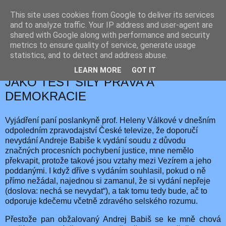
This site uses cookies from Google to deliver its services
JEMELIK ZDENĚK
and to analyze traffic. Your IP address and user-agent are
shared with Google along with performance and security
metrics to ensure quality of service, generate usage
statistics, and to detect and address abuse.
úterý 17. února 2026
UPLATNĚNÍ POSLANECKÉ IMUNITY
LEARN MORE
GOT IT
JAKO TEST SÍLY PRÁVA A
DEMOKRACIE
Vyjádření paní poslankyně prof. Heleny Válkové v dnešním
odpoledním zpravodajství České televize, že doporučí
nevydání Andreje Babiše k vydání soudu z důvodu
značných procesních pochybení justice, mne nemělo
překvapit, protože takové jsou vztahy mezi Vezírem a jeho
poddanými. I když dříve s vydáním souhlasil, pokud o ně
přímo nežádal, najednou si zamanul, že si vydání nepřeje
(doslova: nechá se nevydat“), a tak tomu tedy bude, ač to
odporuje kdečemu včetně zdravého selského rozumu.
Přestože pan obžalovaný Andrej Babiš se ke mně chová