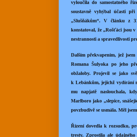
vyloučila do samostatného říz
soustavně vyhýbal účasti při
„Slušňákům“. V článku z 31
konstatoval, že „Rošťáci jsou v
nestrannosti a spravedlivosti pr
Dalším překvapením, jež jsem 
Romana Šulyoka po jeho přem
obžaloby. Projevil se jako s
k Lebánkům, jejichž vydírání 
mu napjatě naslouchala, kdy
Marlboro jako „slepice, snášejí
povzbudivě se usmála. Měl jsem 
Řízení dovedla k rozsudku, p
tresty. Zprostila ale údajného