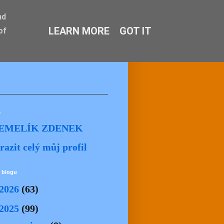
nd
LEARN MORE
GOT IT
of
ě
EMELÍK ZDENEK
razit celý můj profil
 blogu
2026
(63)
2025
(99)