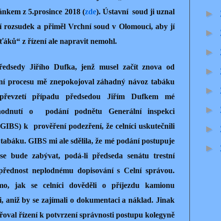
lánkem z 5.prosince 2018 (
zde
). Ústavní soud ji uznal
►
jí rozsudek a přiměl Vrchní soud v Olomouci, aby jí
►
ťáků“ z řízení ale napravit nemohl.
►
ředsedy Jiřího Dufka, jenž musel začít znova od
►
ání procesu mě znepokojoval záhadný návoz tabáku
►
převzetí případu předsedou Jiřím Dufkem mé
►
hodnutí o
podání podnětu Generální inspekci
 GIBS) k
prověření podezření, že celníci uskutečnili
►
tabáku. GIBS mi ale sdělila, že mé podání postupuje
►
se bude zabývat, podá-li předseda senátu trestní
 přednost neplodnému dopisování s Celní správou.
o, jak se celníci dověděli o příjezdu kamionu
i, aniž by se zajímali o dokumentaci a náklad. Jinak
oval řízení k potvrzení správnosti postupu kolegyně