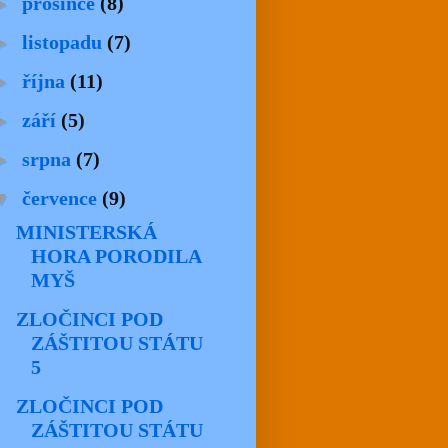
►
prosince
(8)
►
listopadu
(7)
►
října
(11)
►
září
(5)
►
srpna
(7)
▼
července
(9)
MINISTERSKÁ
HORA PORODILA
MYŠ
ZLOČINCI POD
ZÁŠTITOU STÁTU
5
ZLOČINCI POD
ZÁŠTITOU STÁTU