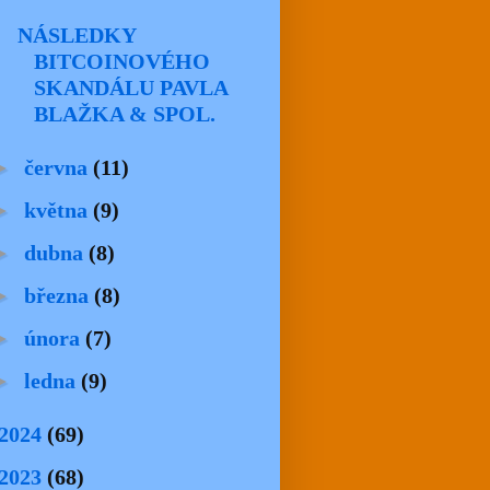
NÁSLEDKY
BITCOINOVÉHO
SKANDÁLU PAVLA
BLAŽKA & SPOL.
►
června
(11)
►
května
(9)
►
dubna
(8)
►
března
(8)
►
února
(7)
►
ledna
(9)
2024
(69)
2023
(68)