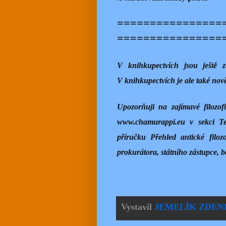
================
================
V knihkupectvích jsou ještě 
V knihkupectvích je ale také nově
Upozorňuji na zajímavé filozo
www.chamurappi.eu v sekci Te
příručku Přehled antické filo
prokurátora, státního zástupce, 
Vystavil
JEMELÍK ZDEN