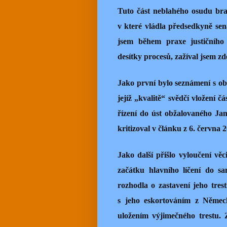
Tuto část neblahého osudu bra
v které vládla předsedkyně se
jsem během praxe justičního p
desítky procesů, zažíval jsem zd
Jako první bylo seznámení s obž
jejíž „kvalitě“ svědčí vložení
řízení do úst obžalovaného Ja
kritizoval v článku z 6. června
Jako další přišlo vyloučení v
začátku hlavního líčení do 
rozhodla o zastavení jeho trest
s jeho eskortováním z Německ
uložením výjimečného trestu. Z