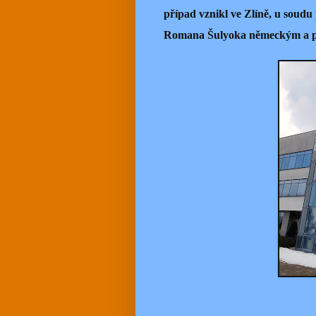
případ vznikl ve Zlíně, u soudu
Romana Šulyoka německým a po