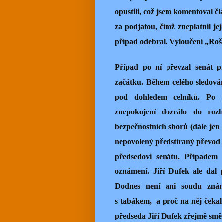
opustili, což jsem komentoval č
za podjatou, čímž zneplatnil je
případ odebral. Vyloučení „Roš
Případ po ní převzal senát p
začátku. Během celého sledov
pod dohledem celníků. Po 
znepokojení dozrálo do roz
bezpečnostních sborů (dále jen
nepovolený předstíraný převod 
předsedovi senátu. Případem 
oznámení. Jiří Dufek ale dal
Dodnes není ani soudu znám
s tabákem,
a proč na něj čekal
předseda Jiří Dufek zřejmě směř