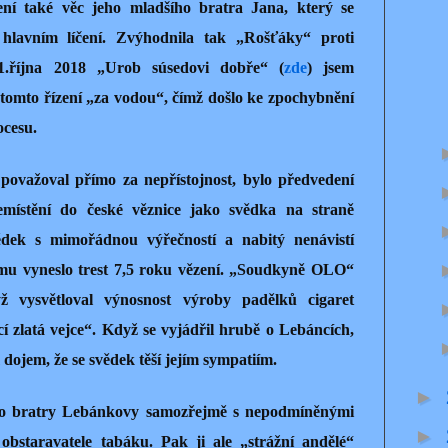
ení také věc jeho mladšího bratra Jana, který se
 hlavním líčení. Zvýhodnila tak „Rošťáky“ proti
.října 2018 „Urob súsedovi dobře“ (
zde
) jsem
 tomto řízení „za vodou“, čímž došlo ke zpochybnění
ocesu.
považoval přímo za nepřístojnost, bylo předvedení
ístění do české věznice jako svědka na straně
vědek s mimořádnou výřečností a nabitý nenávistí
mu vyneslo trest 7,5 roku vězení. „Soudkyně OLO“
ž vysvětloval výnosnost výroby padělků cigaret
cí zlatá vejce“. Když se vyjádřil hrubě o Lebáncích,
dojem, že se svědek těší jejím sympatiím.
►
ro bratry Lebánkovy samozřejmě s nepodmíněnými
►
 obstaravatele tabáku. Pak ji ale „strážní andělé“