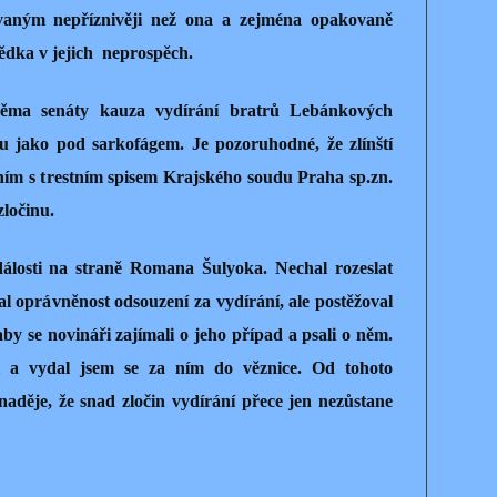
vaným nepříznivěji než ona a zejména opakovaně
dka v jejich
neprospěch.
běma senáty kauza vydírání bratrů Lebánkových
bu jako pod sarkofágem. Je pozoruhodné, že zlínští
ním s trestním spisem Krajského soudu Praha sp.zn.
zločinu.
álosti na straně Romana Šulyoka. Nechal rozeslat
l oprávněnost odsouzení za vydírání, ale postěžoval
, aby se novináři zajímali o jeho případ a psali o něm.
 a vydal jsem se za ním do věznice. Od tohoto
aděje, že snad zločin vydírání přece jen nezůstane