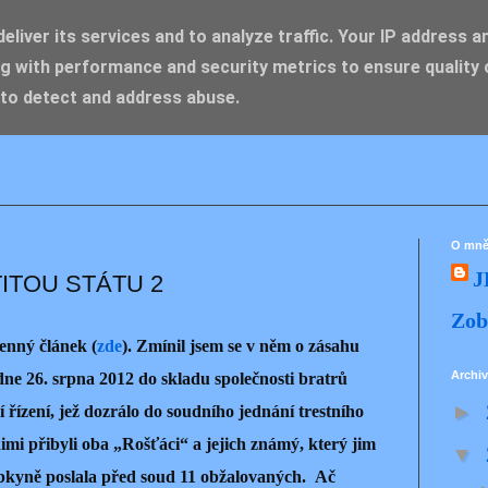
liver its services and to analyze traffic. Your IP address a
g with performance and security metrics to ensure quality 
IK ZDENĚK
 to detect and address abuse.
O mn
J
ITOU STÁTU 2
Zob
enný článek (
zde
). Zmínil jsem se v něm o zásahu
Archiv
dne 26. srpna 2012 do skladu společnosti bratrů
►
 řízení, jež dozrálo do soudního jednání trestního
mi přibyli oba „Rošťáci“ a jejich známý, který jim
▼
bkyně poslala před soud 11 obžalovaných. Ač