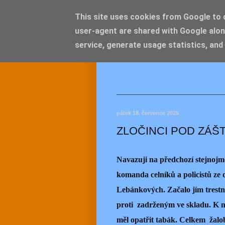
This site uses cookies from Google to de
user-agent are shared with Google alon
JEMEL
service, generate usage statistics, and
pátek 18. července 2025
ZLOČINCI POD ZÁŠT
Navazuji na předchozí stejnojm
komanda celníků a policistů ze 
Lebánkových. Začalo jím trestní
proti zadrženým ve skladu. K ni
měl opatřit tabák. Celkem žalo