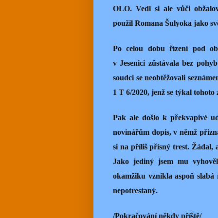
OLO. Vedl si ale vůči obžalo
použil Romana Šulyoka jako svě
Po celou dobu řízení pod o
v Jesenici zůstávala bez pohy
soudci se neobtěžovali seznáme
1 T 6/2020, jenž se týkal tohoto 
Pak ale došlo k překvapivé ud
novinářům dopis, v němž přizna
si na příliš přísný trest. Žádal
Jako jediný jsem mu vyhověl
okamžiku vznikla aspoň slabá n
nepotrestaný.
/Pokračování někdy příště/