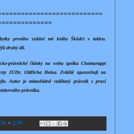
===========================
==============
zbytky prvního vydání mé knihy Škůdci v taláru.
jší druhý díl.
ficko-právnické články na webu spolku Chamurappi
xty JUDr. Oldřicha Heina. Zvláště upozorňuji na
zofie. Autor je mimořádně vzdělaný právník s praxí
bankovního právníka.
EK
v
2:39