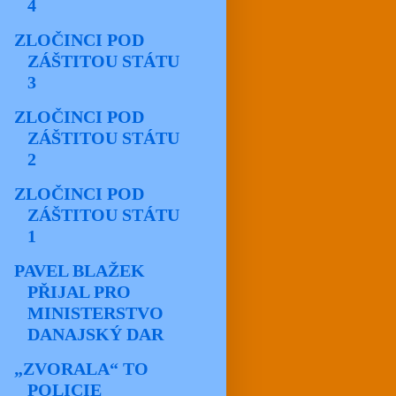
4
ZLOČINCI POD
ZÁŠTITOU STÁTU
3
ZLOČINCI POD
ZÁŠTITOU STÁTU
2
ZLOČINCI POD
ZÁŠTITOU STÁTU
1
PAVEL BLAŽEK
PŘIJAL PRO
MINISTERSTVO
DANAJSKÝ DAR
„ZVORALA“ TO
POLICIE