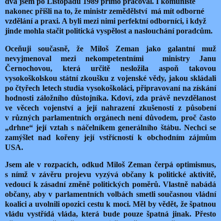
dva jsem po Listopadu 1989 přímo pracoval. I komunisté
nakonec přišli na to, že ministr zemědělství má mít odborné
vzdělání a praxi. A byli mezi nimi perfektní odborníci, i když
jinde mohla stačit politická vyspělost a naslouchání poradcům.
Oceňuji současně, že Miloš Zeman jako galantní muž
nevyjmenoval mezi nekompetentními ministry Janu
Černochovou, která určitě nesložila aspoň takovou
vysokoškolskou státní zkoušku z vojenské vědy, jakou skládali
po čtyřech letech studia vysokoškoláci, připravovaní na získání
hodnosti záložního důstojníka. Kdoví, zda právě nevzdělanost
ve věcech vojenství a její nahrazení zkušeností z působení
v různých parlamentních orgánech není důvodem, proč často
„drhne“ její vztah s náčelníkem generálního štábu. Nechci se
zamýšlet nad kořeny její vstřícností k obchodním zájmům
USA.
Jsem ale v rozpacích, odkud Miloš Zeman čerpá optimismus,
s nímž v závěru projevu vyzývá občany k politické aktivitě,
vedoucí k zásadní změně politických poměrů. Vlastně nabádá
občany, aby v parlamentních volbách smetli současnou vládní
koalici a uvolnili opozici cestu k moci. Měl by vědět, že špatnou
vládu vystřídá vláda, která bude pouze špatná jinak. Přesto