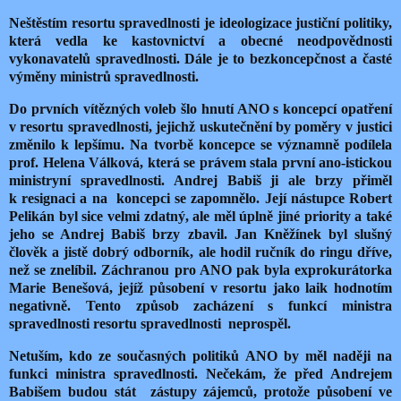
Neštěstím resortu spravedlnosti je ideologizace justiční politiky,
která vedla ke
kastovnictví a obecné neodpovědnosti
vykonavatelů spravedlnosti. Dále je to bezkoncepčnost a časté
výměny ministrů spravedlnosti.
Do prvních vítězných voleb šlo hnutí ANO s koncepcí opatření
v resortu spravedlnosti, jejichž uskutečnění by poměry v justici
změnilo k lepšímu. Na tvorbě koncepce se významně podílela
prof. Helena Válková, která se právem stala první ano-istickou
ministryní spravedlnosti. Andrej Babiš ji ale brzy přiměl
k resignaci a na
koncepci se zapomnělo. Její nástupce Robert
Pelikán byl sice velmi zdatný, ale měl úplně jiné priority a také
jeho se Andrej Babiš brzy zbavil. Jan Kněžínek byl slušný
člověk a jistě dobrý odborník, ale hodil ručník do ringu dříve,
než se znelíbil. Záchranou pro ANO pak byla exprokurátorka
Marie Benešová, jejíž působení v resortu jako laik hodnotím
negativně. Tento způsob zacházení s funkcí ministra
spravedlnosti resortu spravedlnosti
neprospěl.
Netuším, kdo ze současných politiků ANO by měl naději na
funkci ministra spravedlnosti. Nečekám, že před Andrejem
Babišem budou stát
zástupy zájemců, protože působení ve