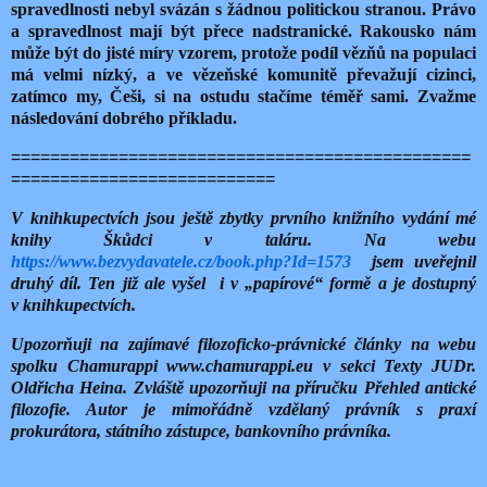
spravedlnosti nebyl svázán s žádnou politickou stranou. Právo
a spravedlnost mají být přece nadstranické. Rakousko nám
může být do jisté míry vzorem, protože podíl vězňů na populaci
má velmi nízký, a ve vězeňské komunitě převažují cizinci,
zatímco my, Češi, si na ostudu stačíme téměř sami. Zvažme
následování dobrého příkladu.
===============================================
===========================
V knihkupectvích jsou ještě zbytky prvního knižního vydání mé
knihy Škůdci v taláru. Na webu
https://www.bezvydavatele.cz/book.php?Id=1573
jsem uveřejnil
druhý díl. Ten již ale vyšel
i v „papírové“ formě a je dostupný
v knihkupectvích.
Upozorňuji na zajímavé filozoficko-právnické články na webu
spolku Chamurappi www.chamurappi.eu v sekci Texty JUDr.
Oldřicha Heina. Zvláště upozorňuji na příručku Přehled antické
filozofie. Autor je mimořádně vzdělaný právník s praxí
prokurátora, státního zástupce, bankovního právníka.