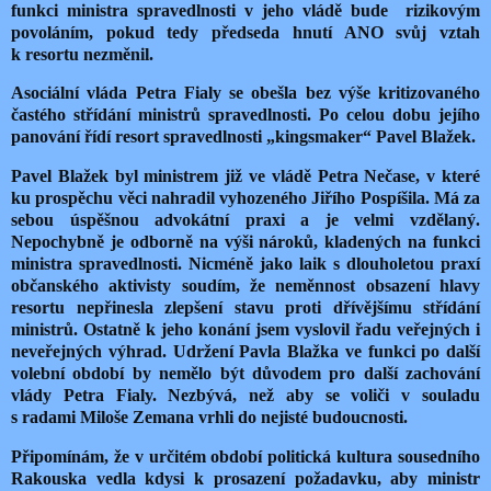
funkci ministra spravedlnosti v jeho vládě bude
rizikovým
povoláním, pokud tedy předseda hnutí ANO svůj vztah
k resortu nezměnil.
Asociální vláda Petra Fialy se obešla bez výše kritizovaného
častého střídání ministrů spravedlnosti. Po celou dobu jejího
panování řídí resort spravedlnosti „kingsmaker“ Pavel Blažek.
Pavel Blažek byl ministrem již ve vládě Petra Nečase, v které
ku prospěchu věci nahradil vyhozeného Jiřího Pospíšila. Má za
sebou úspěšnou advokátní praxi a je velmi vzdělaný.
Nepochybně je odborně na výši nároků, kladených na funkci
ministra spravedlnosti. Nicméně jako laik s dlouholetou praxí
občanského aktivisty soudím, že neměnnost obsazení hlavy
resortu nepřinesla zlepšení stavu proti dřívějšímu střídání
ministrů. Ostatně k jeho konání jsem vyslovil řadu veřejných i
neveřejných výhrad. Udržení Pavla Blažka ve funkci po další
volební období by nemělo být důvodem pro další zachování
vlády Petra Fialy. Nezbývá, než aby se voliči v souladu
s radami Miloše Zemana vrhli do nejisté budoucnosti.
Připomínám, že v určitém období politická kultura sousedního
Rakouska vedla kdysi k prosazení požadavku, aby ministr