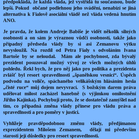
předpokládá, že každá vláda, jež vystřídá tu současnou, bude
lepší. Pokud občané podlehnou jeho svádění, nenabízí se jiná
alternativa k Fialově asociální vládě než vláda vedená hnutím
ANO.
Je pravda, že kolem Andreje Babiše je vidět několik silných
osobností a on sám je výraznou vůdčí osobností, takže jako
případný předseda vlády by si asi Zemanovu výtku
nevysloužil. Na rozdíl od Petra Fialy s odvoláním Ivana
Bartoše by se neloudal. Mám ale pochybnost, zda bývalý
prezident posuzoval možný vývoj ze všech možných úhlů
pohledu. Řekl bych, že pro něj jako pro politika a prezidenta
zvlášť byl resort spravedlnosti „španělskou vesnicí“. Úspěch
podvodu na voliče, spáchaného velikášským hlásáním hesla
„čisté ruce“ můj dojem nevyvrací. S božským darem práva
udělovat milost zacházel hanebně (s výjimkou omilostnění
Jiřího Kajínka). Pochybuji proto, že se dostatečně zamýšlel nad
tím, co případná změna vlády přinese pro vládu práva a
spravedlnosti a pro poměry v justici.
Vyhlížeje pravděpodobnou změnu vlády, předjímanou
exprezidentem Milošem Zemanem, dělají mi především
starosti její důsledky pro resort spravedlnosti.