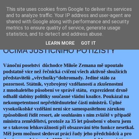
This site uses cookies from Google to deliver its services
JEMELIK ZDENĚK
and to analyze traffic. Your IP address and user-agent are
shared with Google along with performance and security
metrics to ensure quality of service, generate usage
statistics, and to detect and address abuse.
pátek 27. prosince 2024
ZEMANOVO VÁNOČNÍ POSELSTVÍ
LEARN MORE
GOT IT
OČIMA JUSTIČNÍHO POTÍŽISTY
Vánoční poselství důchodce Miloše Zemana mě upoutalo
podstatně více než řečnická cvičení všech aktivně sloužících
představitelů „věrchušky“dohromady. Jediné stálo za
pozornost. Státník, vyzbrojený vzdělaností a zkušenostmi
z mnohaletého působení ve správě státu, exprezident drsně
odhalil slabiny politiky současné vládní koalice. Poukázal na
nekompetentnost nepřehlédnutelné části ministrů. Úplné
vysokoškolské vzdělání není sice samospasitelnou zárukou
způsobilosti řídit resort, ale souhlasím s ním zvláště v případě
ministra zemědělství, protože za 35 let působení v oboru jsem
se s takovou lehkovážností při obsazování této funkce nesetkal.
Měl jsem možnost sledovat práci řady jeho předchůdců a pro