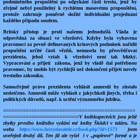
podmíněného propuštění po odpykání části trestu, jenž by
zřejmě nebyl použitelný k rychlému masovému propouštění,
protože zahrnuje poměrně složité individuální projednání
každého případu soudem.
Britský přístup je proti našemu jednodušší. Vláda je
odpovědná za situaci ve vězeňství. Kdyby byla vybavena
pravomocí za pevně definovaných krizových podmínek nařídit
propuštění určité části vězňů, nemusela by přesvědčovat
prezidenta, jehož vztah k vězeňství není tak blízký.
Vypracování a přijetí zákona, jenž by vládě dal potřebnou
pravomoc, by mohlo být rychlejší než dokončení přijetí novely
trestního zákoníku.
Samozřejmě právo prezidenta vyhlásit amnestii by zůstalo
nedotčeno. Amnestii může vyhlásit z jakýchkoli jiných, třeba i
politických důvodů, např. k uctění významného jubilea.
===============================================
===========================
V knihkupectvích jsou ještě
zbytky prvního knižního vydání mé knihy Škůdci v taláru. Na
webu
https://www.bezvydavatele.cz/book.php?Id=1573
jsem
uveřejnil druhý díl. Ten již ale vyšel i v „papírové“ formě a je