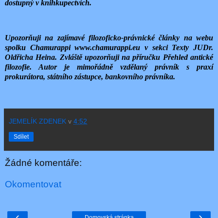
dostupný v knihkupectvích.
Upozorňuji na zajímavé filozoficko-právnické články na webu
spolku Chamurappi www.chamurappi.eu v sekci Texty JUDr.
Oldřicha Heina. Zvláště upozorňuji na příručku Přehled antické
filozofie. Autor je mimořádně vzdělaný právník s praxí
prokurátora, státního zástupce, bankovního právníka.
JEMELÍK ZDENEK
v
4:52
Sdílet
Žádné komentáře:
Okomentovat
‹
›
Domovská stránka