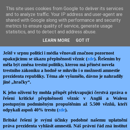
This site uses cookies from Google to deliver its services
JEMELIK ZDENĚK
and to analyze traffic. Your IP address and user-agent are
shared with Google along with performance and security
metrics to ensure quality of service, generate usage
statistics, and to detect and address abuse.
středa 11. září 2024
KUDY NA PŘEPLNĚNOST VĚZNIC?
LEARN MORE
GOT IT
Ještě v srpnu politici i média věnovali značnou pozornost
opakujícímu se úkazu přeplněnosti věznic (
zde
). Řešením by
měla být změna trestní politiky, kterou má přinést novela
trestního zákoníku a hodně se mluvilo i o možnosti amnestie
prezidenta republiky. Téma ale vyšumělo, dávno je nahradily
jiné „hračky“.
K jeho oživení by mohla přispět překvapující čerstvá zpráva o
řešení kritické přeplněnosti věznic v Anglii a Walesu
postupným podmíněným propuštěním až 5.500 vězňů, kteří
odpykali aspoň 40% trestu (
zde
).
Britské řešení je svými účinky podobné našemu uplatnění
práva prezidenta vyhlásit amnestii. Náš právní řád zná institut