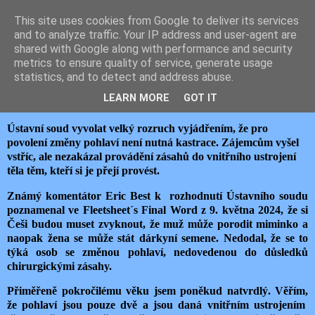
This site uses cookies from Google to deliver its services
JEMELIK ZDENĚK
and to analyze traffic. Your IP address and user-agent are
shared with Google along with performance and security
metrics to ensure quality of service, generate usage
statistics, and to detect and address abuse.
pondělí 13. května 2024
MUŽ V ŽENSKÉM TĚLE
LEARN MORE
GOT IT
Ústavní soud vyvolat velký rozruch vyjádřením, že pro
povolení změny pohlaví není nutná kastrace. Zájemcům vyšel
vstříc, ale nezakázal provádění zásahů do vnitřního ustrojení
těla těm, kteří si je přejí provést.
Známý komentátor Eric Best k rozhodnutí Ústavního soudu
poznamenal ve Fleetsheet´s Final Word z 9. května 2024, že si
Češi budou muset zvyknout, že muž může porodit miminko a
naopak žena se může stát dárkyní semene. Nedodal, že se to
týká osob se změnou pohlaví, nedovedenou do důsledků
chirurgickými zásahy.
Přiměřeně pokročilému věku jsem poněkud natvrdlý. Věřím,
že pohlaví jsou pouze dvě a jsou daná vnitřním ustrojením