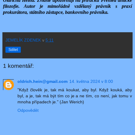
Oldřicha Heina. Zvláště upozorňuji na příručku Přehled antické
filozofie. Autor je mimořádně vzdělaný právník s praxí
prokurátora, státního zástupce, bankovního právníka.
JEMELÍK ZDENEK
v
5:11
Sdílet
1 komentář:
oldrich.hein@gmail.com
14. května 2024 v 8:00
"Když člověk je, tak má koukat, aby byl. Když kouká, aby
byl, a je, tak má být tím co je a ne tím, co není, jak tomu v
mnoha případech je." (Jan Werich)
Odpovědět