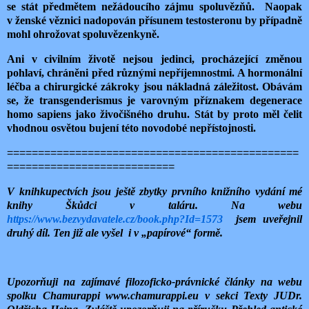
se stát předmětem nežádoucího zájmu spoluvězňů. Naopak
v ženské věznici nadopován přísunem testosteronu by případně
mohl ohrožovat spoluvězenkyně.
Ani v civilním životě nejsou jedinci, procházející změnou
pohlaví, chráněni před různými nepříjemnostmi. A hormonální
léčba a chirurgické zákroky jsou nákladná záležitost. Obávám
se, že transgenderismus je varovným příznakem degenerace
homo sapiens jako živočišného druhu. Stát by proto měl čelit
vhodnou osvětou bujení této novodobé nepřístojnosti.
===============================================
===========================
V knihkupectvích jsou ještě zbytky prvního knižního vydání mé
knihy Škůdci v taláru. Na webu
https://www.bezvydavatele.cz/book.php?Id=1573
jsem uveřejnil
druhý díl. Ten již ale vyšel
i v „papírové“ formě.
Upozorňuji na zajímavé filozoficko-právnické články na webu
spolku Chamurappi www.chamurappi.eu v sekci Texty JUDr.