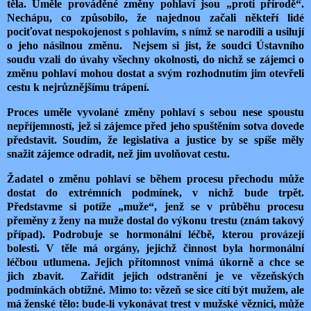
těla. Uměle prováděné změny pohlaví jsou „proti přírodě“.
Nechápu, co způsobilo, že najednou začali někteří lidé
pociťovat nespokojenost s pohlavím, s nímž se narodili a usilují
o jeho násilnou změnu. Nejsem si jist, že soudci Ústavního
soudu vzali do úvahy všechny okolnosti, do nichž se zájemci o
změnu pohlaví mohou dostat a svým rozhodnutím jim otevřeli
cestu k nejrůznějšímu trápení.
Proces uměle vyvolané změny pohlaví s sebou nese spoustu
nepříjemností, jež si zájemce před jeho spuštěním sotva dovede
představit. Soudím, že legislativa a justice by se spíše měly
snažit zájemce odradit, než jim uvolňovat cestu.
Žadatel o změnu pohlaví se během procesu přechodu může
dostat do extrémních podmínek, v nichž bude trpět.
Představme si potíže „muže“, jenž se v průběhu procesu
přeměny z ženy na muže dostal do výkonu trestu (znám takový
případ). Podrobuje se hormonální léčbě, kterou provázejí
bolesti. V těle má orgány, jejichž činnost byla hormonální
léčbou utlumena. Jejich přítomnost vnímá úkorně a chce se
jich zbavit. Zařídit jejich odstranění je ve vězeňských
podmínkách obtížné. Mimo to: vězeň se sice cítí být mužem, ale
má ženské tělo: bude-li vykonávat trest v mužské věznici, může