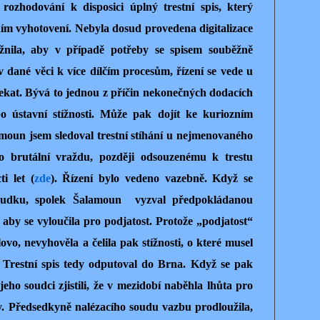
rozhodování k disposici úplný trestní spis, který
ním vyhotovení. Nebyla dosud provedena digitalizace
ožnila, aby v případě potřeby se spisem souběžně
v dané věci k více dílčím procesům, řízení se vede u
čekat. Bývá to jednou z příčin nekonečných dodacích
bo ústavní stížnosti. Může pak dojít ke kuriozním
amoun jsem sledoval trestní stíhání u nejmenovaného
 brutální vraždu, později odsouzenému k trestu
i let (
zde
). Řízení bylo vedeno vazebně. Když se
zsudku, spolek Šalamoun vyzval předpokládanou
aby se vyloučila pro podjatost. Protože „podjatost“
ovo, nevyhověla a čelila pak stížnosti, o které musel
Trestní spis tedy odputoval do Brna. Když se pak
jeho soudci zjistili, že v mezidobí naběhla lhůta pro
y. Předsedkyně nalézacího soudu vazbu prodloužila,