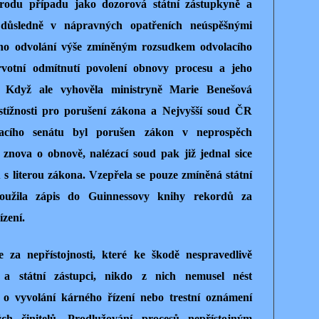
zrodu případu jako dozorová státní zástupkyně a
 důsledně v nápravných opatřeních neúspěšnými
jího odvolání výše zmíněným rozsudkem odvolacího
votní odmítnutí povolení obnovy procesu a jeho
. Když ale vyhověla ministryně Marie Benešová
tížnosti pro porušení zákona a Nejvyšší soud ČR
lacího senátu byl porušen zákon v neprospěch
 znova o obnově, nalézací soud pak již jednal sice
u s literou zákona. Vzepřela se pouze zmíněná státní
loužila zápis do Guinnessovy knihy rekordů za
ízení.
 za nepřístojnosti, které ke škodě nespravedlivě
 a státní zástupci, nikdo z nich nemusel nést
o vyvolání kárného řízení nebo trestní oznámení
ch činitelů. Prodlužování procesů nepřístojným