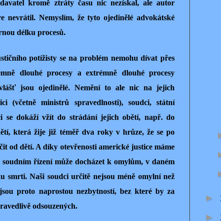
avatel kromě ztráty času nic nezískal, ale autor
re nevrátil. Nemyslím, že tyto ojedinělé advokátské
rnou délku procesů.
stičního potížisty se na problém nemohu dívat přes
trémně dlouhé procesy a extrémně dlouhé procesy
lášť jsou ojedinělé. Nemění to ale nic na jejich
ici (včetně ministrů spravedlnosti), soudci, státní
i se dokáží vžít do strádání jejich obětí, např. do
í, která žije již téměř dva roky v hrůze, že se po
it od dětí. A díky otevřenosti americké justice máme
e v soudním řízení může docházet k omylům, v daném
ku smrti. Naši soudci určitě nejsou méně omylní než
jsou proto naprostou nezbytností, bez které by za
►
pravedlivě odsouzených.
►