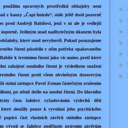
ů použitím opravných prostředků obhajoby není
►
ad z kauzy „Čapí hnízdo“, stále ještě dosti pozorně
►
s proti Andreji Babišovi, jenž v ní ale je vedlejší
►
la úsporně. Jediným snad nadbytečným úkonem byla
 obžaloby, které soud nevyhověl. Pokud posuzujeme
►
ravného řízení působila v něm potřeba opakovaného
►
iše k trestnímu řízení jako vis maior, proti které
►
dní zahájení soudního řízení je výsledkem snažení
trestního
řízení proti všem obviněným dozorovým
►
ší státní
zástupce Pavel Zeman částečným zrušením
stíhání, po němž došlo na soudní řízení. Do hlavního
ztráty času žalobce vyžadováním výslechů dětí
které sloužily pouze k vyvolání jeho psychického
ě popírá část vlastních závěrů státního zástupce
ím vývoji se žalobce podřizuje právním závěrům