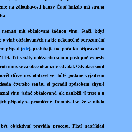
eno: na zdlouhavosti kauzy Čapí hnízdo má strana
joba.
nemusí mít obžalovaní žádnou vinu. Stačí, když
ce o vině obžalovaných najde nekonečné porozumění
em případ (
zde
), probíhající od počátku přípravného
t let. Tři senáty nalézacího soudu postupně vynesly
oti nimž se žalobce okamžitě odvolal. Odvolací soud
ověl dříve než obdržel ve lhůtě podané vyjádření
dseda čtvrtého senátu si poradil způsobem chytré
l vinu jedné obžalované, ale neuložil jí trest a u
jich případy za promlčené. Domníval se, že se nikdo
být objektivní pravidla procesu. Platí například