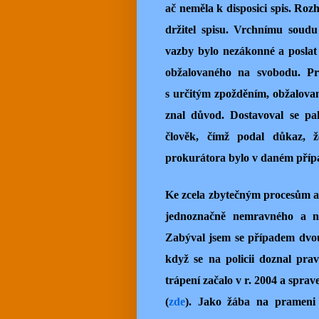
ač neměla k disposici spis. Ro
držitel spisu. Vrchnímu soudu
vazby bylo nezákonné a poslat
obžalovaného na svobodu. Pr
s určitým zpožděním, obžalovaný
znal důvod. Dostavoval se pa
člověk, čímž podal důkaz, ž
prokurátora bylo v daném příp
Ke zcela zbytečným procesům a
jednoznačně nemravného a ne
Zabýval jsem se případem dvo
když se na policii doznal prav
trápení začalo v r.
2004 a sprave
(
zde
). Jako žába na prameni 