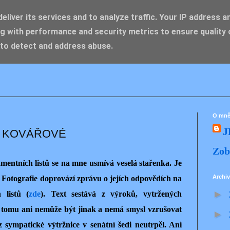
liver its services and to analyze traffic. Your IP address a
g with performance and security metrics to ensure quality 
IK ZDENĚK
 to detect and address abuse.
O mn
J
 KOVÁŘOVÉ
Zob
mentních listů se na mne usmívá veselá stařenka. Je
Archiv
 Fotografie doprovází zprávu o jejích odpovědích na
►
 listů (
zde
). Text sestává z výroků, vytržených
 tomu ani nemůže být jinak a nemá smysl vzrušovat
►
 sympatické výtržnice v senátní šedi neutrpěl. Ani