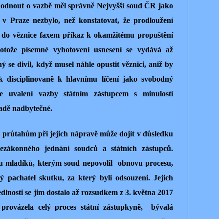
zhodnout o vazbě měl správně Nejvyšší soud ČR jako
 v Praze nezbylo, než konstatovat, že prodloužení
 do věznice faxem příkaz k okamžitému propuštění
otože písemné vyhotovení usnesení se vydává až
 se divil, když musel náhle opustit věznici, aniž by
k disciplinovaně k hlavnímu líčení jako svobodný
e uvalení vazby státním zástupcem s minulostí
adě nadbytečné.
 průtahům při jejich nápravě může dojít v důsledku
zákonného jednání soudců a státních zástupců.
u mladíků, kterým soud nepovolil obnovu procesu,
ý pachatel skutku, za který byli odsouzeni. Jejich
dlnosti se jim dostalo až rozsudkem z 3. května 2017
provázela celý proces státní zástupkyně, bývalá