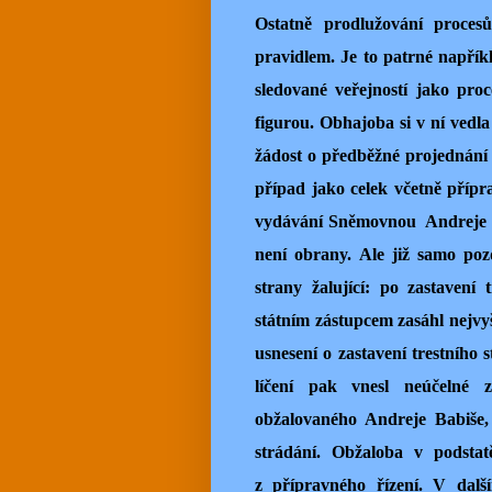
Ostatně prodlužování proces
pravidlem. Je to patrné napříkl
sledované veřejností jako proce
figurou. Obhajoba si v ní ved
žádost o předběžné projednání
případ jako celek včetně příp
vydávání Sněmovnou Andreje Bab
není obrany. Ale již samo poz
strany žalující: po zastavení 
státním zástupcem zasáhl nejvyš
usnesení o zastavení trestního 
líčení pak vnesl neúčelné 
obžalovaného Andreje Babiše, 
strádání. Obžaloba v podstat
z přípravného řízení. V dalš