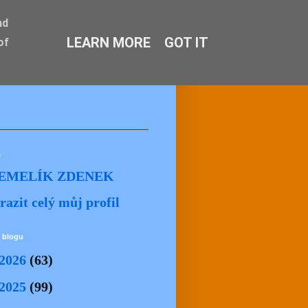
nd
LEARN MORE
GOT IT
of
ě
EMELÍK ZDENEK
razit celý můj profil
 blogu
2026
(63)
2025
(99)