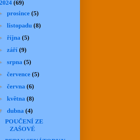
2024
(69)
►
prosince
(5)
►
listopadu
(8)
►
října
(5)
►
září
(9)
►
srpna
(5)
►
července
(5)
►
června
(6)
►
května
(8)
▼
dubna
(4)
POUČENÍ ZE
ZAŠOVÉ