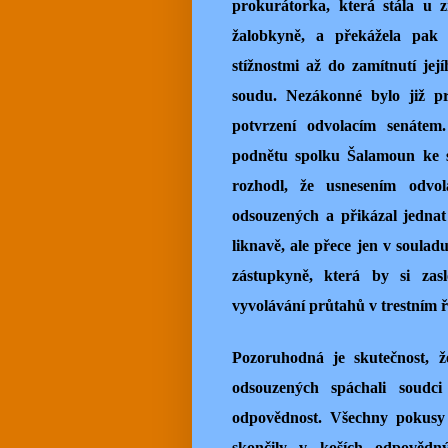
prokurátorka, která stála u 
žalobkyně, a překážela pak
stížnostmi až do zamítnutí je
soudu. Nezákonné bylo již pr
potvrzení odvolacím senátem
podnětu spolku Šalamoun ke s
rozhodl, že usnesením odvo
odsouzených a přikázal jednat
liknavě, ale přece jen v soulad
zástupkyně, která by si zas
vyvolávání průtahů v trestním ř
Pozoruhodná je skutečnost, že
odsouzených spáchali soudci
odpovědnost. Všechny pokusy 
skončily v koších odpovědný