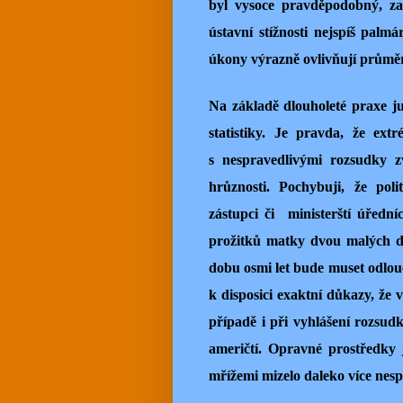
byl vysoce pravděpodobný, zad
ústavní stížnosti nejspíš palmá
úkony výrazně ovlivňují průmě
Na základě dlouholeté praxe ju
statistiky. Je pravda, že ex
s nespravedlivými rozsudky zv
hrůznosti. Pochybuji, že polit
zástupci či ministerští úředníc
prožitků matky dvou malých dět
dobu osmi let bude muset odlouč
k disposici exaktní důkazy, ž
případě i při vyhlášení rozsud
američtí. Opravné prostředky 
mřížemi mizelo daleko více nes