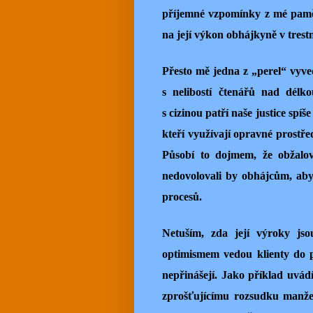
příjemné vzpomínky z mé pamět
na její výkon obhájkyně v trest
Přesto mě jedna z „perel“ vyve
s nelibostí čtenářů nad délk
s cizinou patří naše justice spí
kteří využívají opravné prostřed
Působí to dojmem, že obžalov
nedovolovali by obhájcům, aby 
procesů.
Netuším, zda její výroky js
optimismem vedou klienty do p
nepřinášejí. Jako příklad uvád
zprošťujícímu rozsudku manže