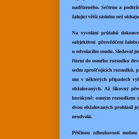
nadřízeného. Sečteno a podtrž
žalující větší zásluhu než obha
Na vyvolání průtahů dokonce 
subjektivní přesvědčení žalob
u odvolacího soudu. Sledoval js
řízení do osmého rozsudku devě
sedm zprošťujících rozsudků, pr
mu v některých případech vyh
obžalovaných. Až šikovný pře
horákyně: osmým rozsudkem uzna
dvou obžalovaných prohlásil je
neodvolá.
Příčinou zdlouhavosti mohou 