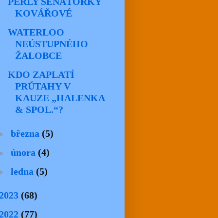
PERLY SENÁTORKY
KOVÁŘOVÉ
WATERLOO
NEÚSTUPNÉHO
ŽALOBCE
KDO ZAPLATÍ
PRŮTAHY V
KAUZE „HALENKA
& SPOL.“?
►
března
(5)
►
února
(4)
►
ledna
(5)
2023
(68)
2022
(77)