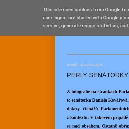
This site uses cookies from Google to de
user-agent are shared with Google alon
JEMEL
service, generate usage statistics, and
pondělí 15. dubna 2024
PERLY SENÁTORKY
Z fotografie na stránkách Parla
to senátorka Daniela Kovářová.
dotazy čtenářů Parlamentních
z kontextu. V takovém případě
se nad obsahem. Ostatně obraz