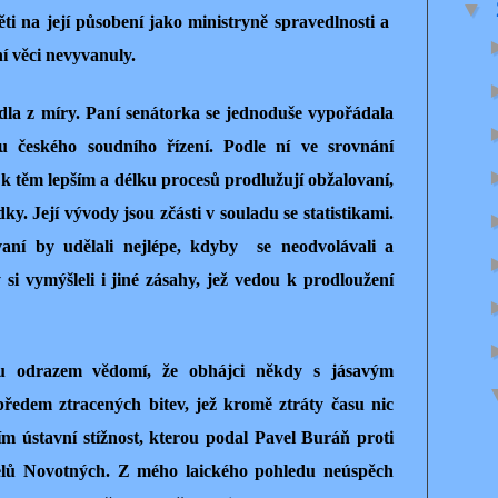
▼
i na její působení jako ministryně spravedlnosti a
ní věci nevyvanuly.
dla z míry. Paní senátorka se jednoduše vypořádala
ou českého soudního řízení. Podle ní ve srovnání
še k těm lepším a délku procesů prodlužují obžalovaní,
ky. Její vývody jsou zčásti v souladu se statistikami.
aní by udělali nejlépe, kdyby se neodvolávali a
si vymýšleli i jiné zásahy, jež vedou k prodloužení
ou odrazem vědomí, že obhájci někdy s jásavým
ředem ztracených bitev, jež kromě ztráty času nic
ím ústavní stížnost, kterou podal Pavel Buráň proti
lů Novotných. Z mého laického pohledu neúspěch