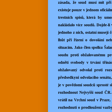
zásada, že soud musí mít při 
existuje pouze v jednom oficiál
trestních spisů, která by um
nakládalo více soudů. Dojde-li 
jednoho z nich, ostatní musejí 
lhůt při řízení o dovolání ne
situacím. Jako člen spolku Šal
soudu proti obžalovanému pro
odnětí svobody v trvání třináct
obžalovaný odvolal proti ro
předsedkyni odvolacího senátu, 
je v povědomí soudců sprosté sl
rozhodnout Nejvyšší soud ČR. 
vrátil na Vrchní soud v Praze, 
rozhodnutí o prodloužení vazb